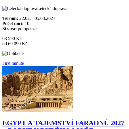
Letecká doprava
Termín:
22.02. - 05.03.2027
Počet nocí:
10
Strava:
polopenze
63 590 Kč
od 60 090 Kč
First minute
EGYPT A TAJEMSTVÍ FARAONŮ 2027