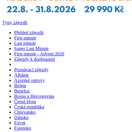
Typy zájezdů
Přehled zájezdů
First minute
Last minute
Super Last Minute
First minute - Advent 2026
Zájezdy k doobsazení
Poznávací zájezdy
Albánie
Azorské ostrovy
Belgie
Benelux
Bosna a Hercegovina
Černá Hora
Česká republika
Chorvatsko
Dánsko
Egypt
Estonsko