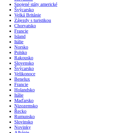
Spojené státy americké
Švýcarsko
Velká Británie
Zájezdy s turistikou
Chorvatsko
Francie
Island
Itálie
Norsko
Polsko
Rakousko
Slovensko
Švýcarsko
Velikonoce
Benelux
Francie
Holandsko
Itálie
Maďarsko
Nizozemsko
Řecko
Rumunsko
Slovinsko
Novinky
Albánie