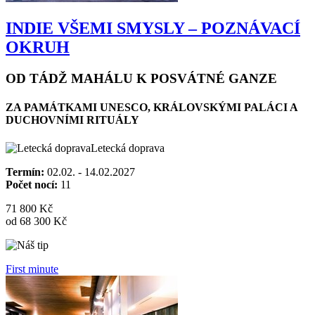
INDIE VŠEMI SMYSLY – POZNÁVACÍ
OKRUH
OD TÁDŽ MAHÁLU K POSVÁTNÉ GANZE
ZA PAMÁTKAMI UNESCO, KRÁLOVSKÝMI PALÁCI A
DUCHOVNÍMI RITUÁLY
Letecká doprava
Termín:
02.02. - 14.02.2027
Počet nocí:
11
71 800 Kč
od 68 300 Kč
First minute