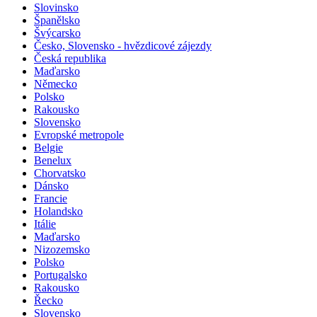
Slovinsko
Španělsko
Švýcarsko
Česko, Slovensko - hvězdicové zájezdy
Česká republika
Maďarsko
Německo
Polsko
Rakousko
Slovensko
Evropské metropole
Belgie
Benelux
Chorvatsko
Dánsko
Francie
Holandsko
Itálie
Maďarsko
Nizozemsko
Polsko
Portugalsko
Rakousko
Řecko
Slovensko