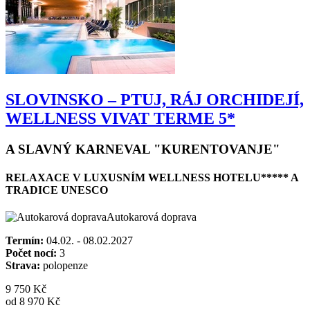
SLOVINSKO – PTUJ, RÁJ ORCHIDEJÍ,
WELLNESS VIVAT TERME 5*
A SLAVNÝ KARNEVAL "KURENTOVANJE"
RELAXACE V LUXUSNÍM WELLNESS HOTELU***** A
TRADICE UNESCO
Autokarová doprava
Termín:
04.02. - 08.02.2027
Počet nocí:
3
Strava:
polopenze
9 750 Kč
od 8 970 Kč