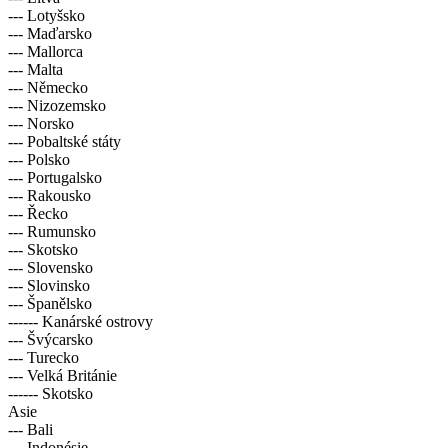
--- Lotyšsko
--- Maďarsko
--- Mallorca
--- Malta
--- Německo
--- Nizozemsko
--- Norsko
--- Pobaltské státy
--- Polsko
--- Portugalsko
--- Rakousko
--- Řecko
--- Rumunsko
--- Skotsko
--- Slovensko
--- Slovinsko
--- Španělsko
------ Kanárské ostrovy
--- Švýcarsko
--- Turecko
--- Velká Británie
------ Skotsko
Asie
--- Bali
--- Indonésie