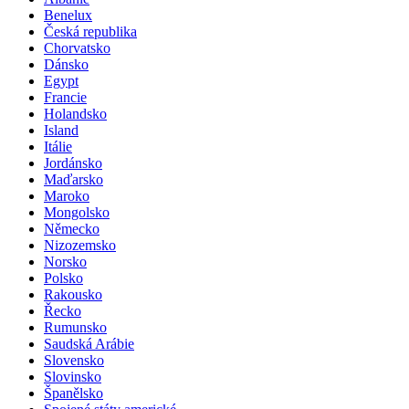
Benelux
Česká republika
Chorvatsko
Dánsko
Egypt
Francie
Holandsko
Island
Itálie
Jordánsko
Maďarsko
Maroko
Mongolsko
Německo
Nizozemsko
Norsko
Polsko
Rakousko
Řecko
Rumunsko
Saudská Arábie
Slovensko
Slovinsko
Španělsko