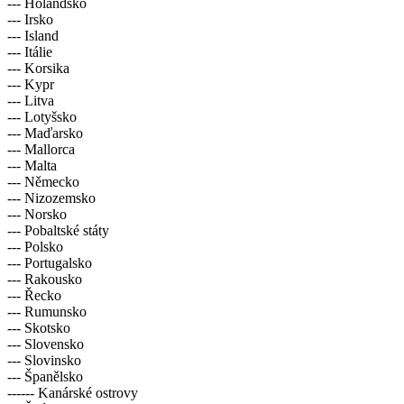
--- Holandsko
--- Irsko
--- Island
--- Itálie
--- Korsika
--- Kypr
--- Litva
--- Lotyšsko
--- Maďarsko
--- Mallorca
--- Malta
--- Německo
--- Nizozemsko
--- Norsko
--- Pobaltské státy
--- Polsko
--- Portugalsko
--- Rakousko
--- Řecko
--- Rumunsko
--- Skotsko
--- Slovensko
--- Slovinsko
--- Španělsko
------ Kanárské ostrovy