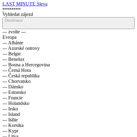
LAST MINUTE
Sleva
•
•
•
•
•
•
•
•
•
•
Vyhledat zájezd
Destinace
--- zvolte ---
Evropa
--- Albánie
--- Azorské ostrovy
--- Belgie
--- Benelux
--- Bosna a Hercegovina
--- Černá Hora
--- Česká republika
--- Chorvatsko
--- Dánsko
--- Estonsko
--- Francie
--- Holandsko
--- Irsko
--- Island
--- Itálie
--- Korsika
--- Kypr
--- Litva