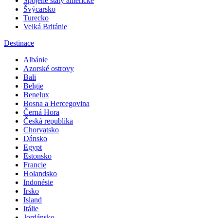
Spojené státy americké
Švýcarsko
Turecko
Velká Británie
Destinace
Albánie
Azorské ostrovy
Bali
Belgie
Benelux
Bosna a Hercegovina
Černá Hora
Česká republika
Chorvatsko
Dánsko
Egypt
Estonsko
Francie
Holandsko
Indonésie
Irsko
Island
Itálie
Jordánsko