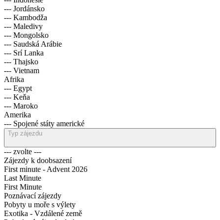
--- Jordánsko
--- Kambodža
--- Maledivy
--- Mongolsko
--- Saudská Arábie
--- Srí Lanka
--- Thajsko
--- Vietnam
Afrika
--- Egypt
--- Keňa
--- Maroko
Amerika
--- Spojené státy americké
Typ zájezdu
--- zvolte ---
Zájezdy k doobsazení
First minute - Advent 2026
Last Minute
First Minute
Poznávací zájezdy
Pobyty u moře s výlety
Exotika - Vzdálené země