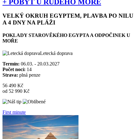
+ POBYT U RUDÉHO MOŘE
VELKÝ OKRUH EGYPTEM, PLAVBA PO NILU
A 4 DNY NA PLÁŽI
POKLADY STAROVĚKÉHO EGYPTA A ODPOČINEK U
MOŘE
Letecká doprava
Termín:
06.03. - 20.03.2027
Počet nocí:
14
Strava:
plná penze
56 490 Kč
od 52 990 Kč
First minute