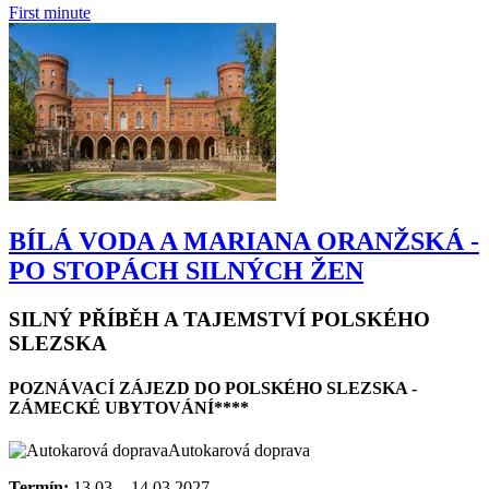
First minute
BÍLÁ VODA A MARIANA ORANŽSKÁ -
PO STOPÁCH SILNÝCH ŽEN
SILNÝ PŘÍBĚH A TAJEMSTVÍ POLSKÉHO
SLEZSKA
POZNÁVACÍ ZÁJEZD DO POLSKÉHO SLEZSKA -
ZÁMECKÉ UBYTOVÁNÍ****
Autokarová doprava
Termín:
13.03. - 14.03.2027