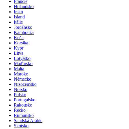
Francie
Holandsko
Irsko
Island
Itálie
Jordánsko
Kambodža
Keňa
Korsika
Kypr
Litva
Lotyšsko
Maďarsko
Malta
Maroko
Německo
Nizozemsko
Norsko
Polsko
Portugalsko
Rakousko
Řecko
Rumunsko
Saudská Arábie
Skotsko