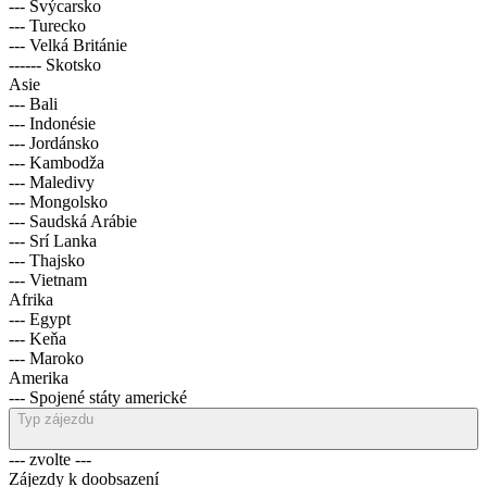
--- Švýcarsko
--- Turecko
--- Velká Británie
------ Skotsko
Asie
--- Bali
--- Indonésie
--- Jordánsko
--- Kambodža
--- Maledivy
--- Mongolsko
--- Saudská Arábie
--- Srí Lanka
--- Thajsko
--- Vietnam
Afrika
--- Egypt
--- Keňa
--- Maroko
Amerika
--- Spojené státy americké
Typ zájezdu
--- zvolte ---
Zájezdy k doobsazení