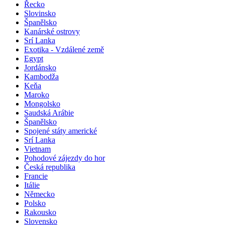
Řecko
Slovinsko
Španělsko
Kanárské ostrovy
Srí Lanka
Exotika - Vzdálené země
Egypt
Jordánsko
Kambodža
Keňa
Maroko
Mongolsko
Saudská Arábie
Španělsko
Spojené státy americké
Srí Lanka
Vietnam
Pohodové zájezdy do hor
Česká republika
Francie
Itálie
Německo
Polsko
Rakousko
Slovensko