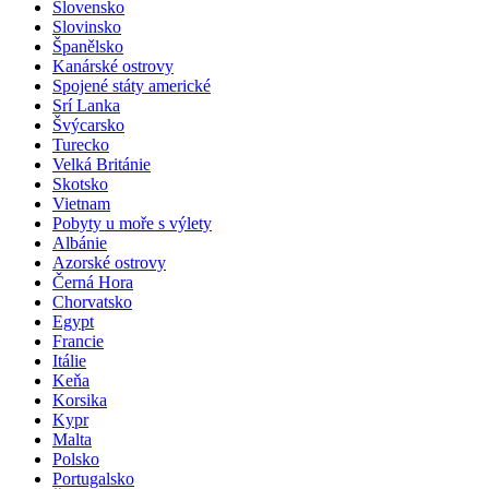
Slovensko
Slovinsko
Španělsko
Kanárské ostrovy
Spojené státy americké
Srí Lanka
Švýcarsko
Turecko
Velká Británie
Skotsko
Vietnam
Pobyty u moře s výlety
Albánie
Azorské ostrovy
Černá Hora
Chorvatsko
Egypt
Francie
Itálie
Keňa
Korsika
Kypr
Malta
Polsko
Portugalsko