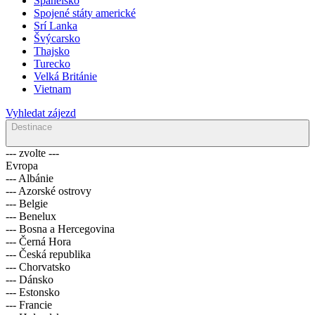
Španělsko
Spojené státy americké
Srí Lanka
Švýcarsko
Thajsko
Turecko
Velká Británie
Vietnam
Vyhledat zájezd
Destinace
--- zvolte ---
Evropa
--- Albánie
--- Azorské ostrovy
--- Belgie
--- Benelux
--- Bosna a Hercegovina
--- Černá Hora
--- Česká republika
--- Chorvatsko
--- Dánsko
--- Estonsko
--- Francie