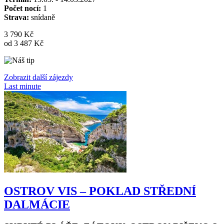
Počet nocí:
1
Strava:
snídaně
3 790 Kč
od 3 487 Kč
Zobrazit další zájezdy
Last minute
OSTROV VIS – POKLAD STŘEDNÍ
DALMÁCIE