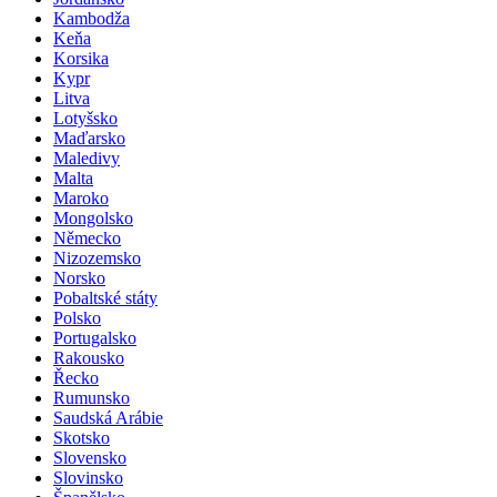
Kambodža
Keňa
Korsika
Kypr
Litva
Lotyšsko
Maďarsko
Maledivy
Malta
Maroko
Mongolsko
Německo
Nizozemsko
Norsko
Pobaltské státy
Polsko
Portugalsko
Rakousko
Řecko
Rumunsko
Saudská Arábie
Skotsko
Slovensko
Slovinsko