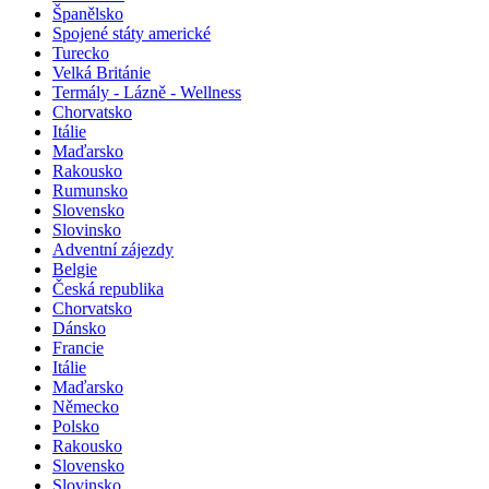
Španělsko
Spojené státy americké
Turecko
Velká Británie
Termály - Lázně - Wellness
Chorvatsko
Itálie
Maďarsko
Rakousko
Rumunsko
Slovensko
Slovinsko
Adventní zájezdy
Belgie
Česká republika
Chorvatsko
Dánsko
Francie
Itálie
Maďarsko
Německo
Polsko
Rakousko
Slovensko
Slovinsko