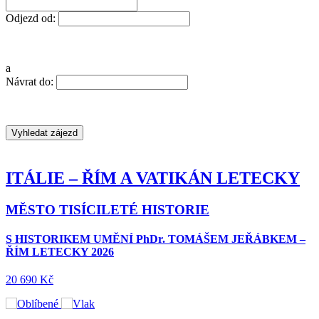
Odjezd od:
a
Návrat do:
FRANCIE – ALSASKO A LOTRINSKO
ŠTRASBURK A KOUZLO ALSASKÉ VINNÉ
STEZKY
CESTA ZPĚT S NÁVŠTĚVOU REZIDENCE VE
WÜRZBURGU
8 690 Kč