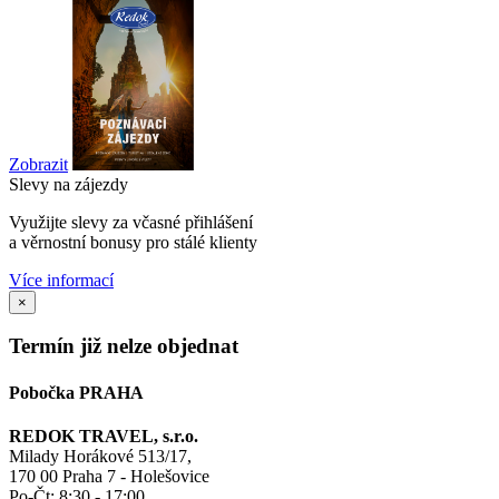
Zobrazit
Slevy na zájezdy
Využijte slevy za včasné přihlášení
a věrnostní bonusy pro stálé klienty
Více informací
×
Termín již nelze objednat
Pobočka PRAHA
REDOK TRAVEL, s.r.o.
Milady Horákové 513/17,
170 00 Praha 7 - Holešovice
Po-Čt:
8:30 - 17:00