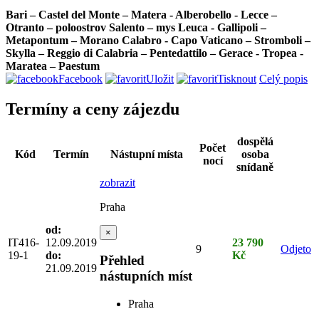
Bari – Castel del Monte – Matera - Alberobello - Lecce –
Otranto – poloostrov Salento – mys Leuca - Gallipoli –
Metapontum – Morano Calabro - Capo Vaticano – Stromboli –
Skylla – Reggio di Calabria – Pentedattilo – Gerace - Tropea -
Maratea – Paestum
Facebook
Uložit
Tisknout
Celý popis
Termíny a ceny zájezdu
dospělá
Počet
Kód
Termín
Nástupní místa
osoba
nocí
snídaně
zobrazit
Praha
od:
×
IT416-
12.09.2019
23 790
9
Odjeto
19-1
do:
Kč
Přehled
21.09.2019
nástupních míst
Praha