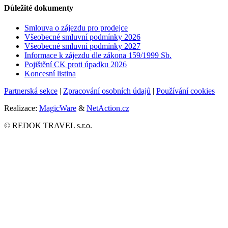
Důležité dokumenty
Smlouva o zájezdu pro prodejce
Všeobecné smluvní podmínky
2026
Všeobecné smluvní podmínky 2027
Informace k zájezdu dle zákona 159/1999 Sb.
Pojištění CK proti úpadku
2026
Koncesní listina
Partnerská sekce
|
Zpracování osobních údajů
|
Používání cookies
Realizace:
MagicWare
&
NetAction.cz
© REDOK TRAVEL s.r.o.