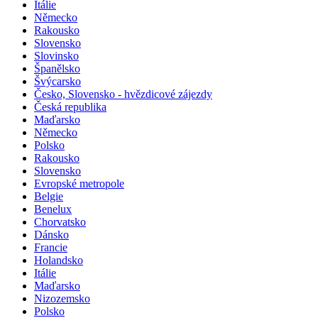
Itálie
Německo
Rakousko
Slovensko
Slovinsko
Španělsko
Švýcarsko
Česko, Slovensko - hvězdicové zájezdy
Česká republika
Maďarsko
Německo
Polsko
Rakousko
Slovensko
Evropské metropole
Belgie
Benelux
Chorvatsko
Dánsko
Francie
Holandsko
Itálie
Maďarsko
Nizozemsko
Polsko