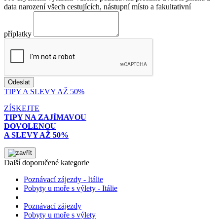
data narození všech cestujících, nástupní místo a fakultativní
příplatky
TIPY A SLEVY AŽ 50%
ZÍSKEJTE
TIPY NA ZAJÍMAVOU
DOVOLENOU
A SLEVY AŽ 50%
Další doporučené kategorie
Poznávací zájezdy - Itálie
Pobyty u moře s výlety - Itálie
Poznávací zájezdy
Pobyty u moře s výlety