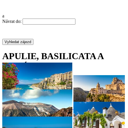
a
Návrat do:
APULIE, BASILICATA A
KALÁBRIE
•
•
•
•
•
•