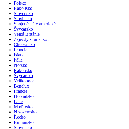
Polsko
Rakousko
Slovensko
Slovinsko
Spojené státy americké
Švýcarsko
Velká Británie
Zájezdy s turistikou
Chorvatsko
Francie
Island
Itálie
Norsko
Rakousko
Švýcarsko
Velikonoce
Benelux
Francie
Holandsko
Itálie
Maďarsko
Nizozemsko
Řecko
Rumunsko
Slovinsko