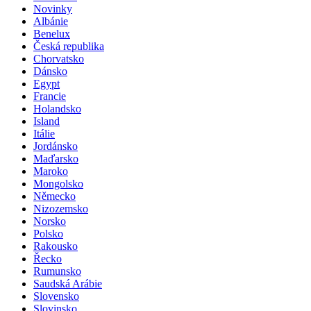
Novinky
Albánie
Benelux
Česká republika
Chorvatsko
Dánsko
Egypt
Francie
Holandsko
Island
Itálie
Jordánsko
Maďarsko
Maroko
Mongolsko
Německo
Nizozemsko
Norsko
Polsko
Rakousko
Řecko
Rumunsko
Saudská Arábie
Slovensko
Slovinsko