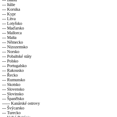
--- Itálie
--- Korsika
--- Kypr
--- Litva
--- Lotyšsko
--- Maďarsko
--- Mallorca
--- Malta
--- Německo
--- Nizozemsko
--- Norsko
--- Pobaltské státy
--- Polsko
--- Portugalsko
--- Rakousko
--- Řecko
--- Rumunsko
--- Skotsko
--- Slovensko
--- Slovinsko
--- Španělsko
------ Kanárské ostrovy
--- Švýcarsko
--- Turecko