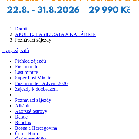
Domů
APULIE, BASILICATA A KALÁBRIE
Poznávací zájezdy
Typy zájezdů
Přehled zájezdů
First minute
Last minute
Super Last Minute
First minute - Advent 2026
Zájezdy k doobsazení
Poznávací zájezdy
Albánie
Azorské ostrovy
Belgie
Benelux
Bosna a Hercegovina
Černá Hora