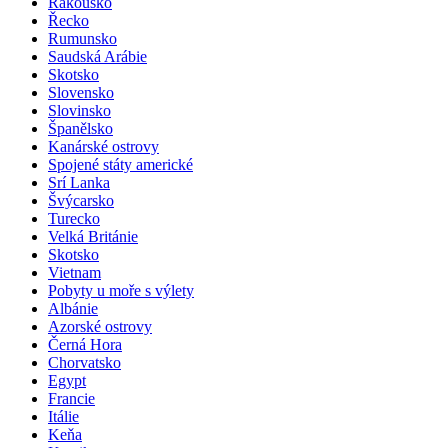
Rakousko
Řecko
Rumunsko
Saudská Arábie
Skotsko
Slovensko
Slovinsko
Španělsko
Kanárské ostrovy
Spojené státy americké
Srí Lanka
Švýcarsko
Turecko
Velká Británie
Skotsko
Vietnam
Pobyty u moře s výlety
Albánie
Azorské ostrovy
Černá Hora
Chorvatsko
Egypt
Francie
Itálie
Keňa