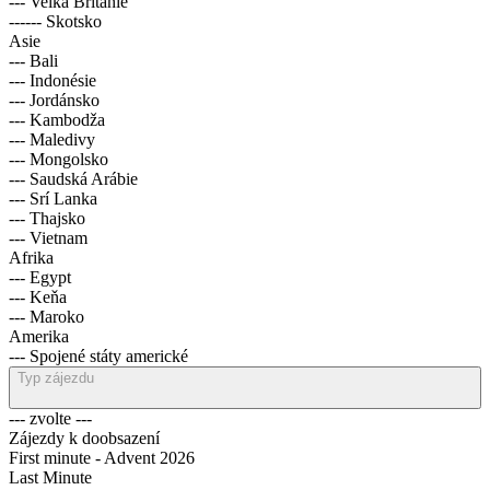
--- Velká Británie
------ Skotsko
Asie
--- Bali
--- Indonésie
--- Jordánsko
--- Kambodža
--- Maledivy
--- Mongolsko
--- Saudská Arábie
--- Srí Lanka
--- Thajsko
--- Vietnam
Afrika
--- Egypt
--- Keňa
--- Maroko
Amerika
--- Spojené státy americké
Typ zájezdu
--- zvolte ---
Zájezdy k doobsazení
First minute - Advent 2026
Last Minute