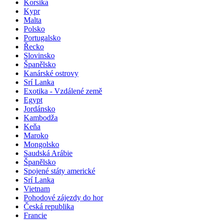
Korsika
Kypr
Malta
Polsko
Portugalsko
Řecko
Slovinsko
Španělsko
Kanárské ostrovy
Srí Lanka
Exotika - Vzdálené země
Egypt
Jordánsko
Kambodža
Keňa
Maroko
Mongolsko
Saudská Arábie
Španělsko
Spojené státy americké
Srí Lanka
Vietnam
Pohodové zájezdy do hor
Česká republika
Francie