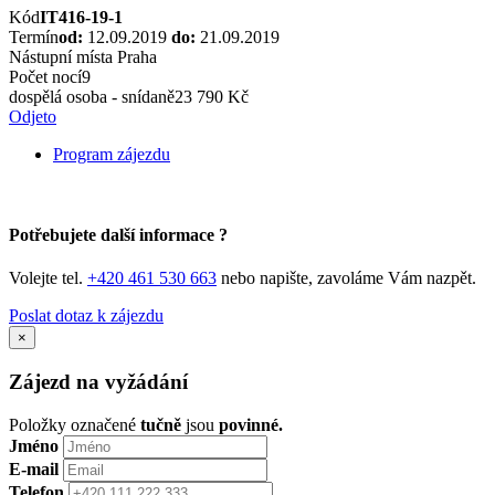
Kód
IT416-19-1
Termín
od:
12.09.2019
do:
21.09.2019
Nástupní místa
Praha
Počet nocí
9
dospělá osoba - snídaně
23 790 Kč
Odjeto
Program zájezdu
Potřebujete další informace ?
Volejte tel.
+420 461 530 663
nebo napište, zavoláme Vám nazpět.
Poslat dotaz k zájezdu
×
Zájezd na vyžádání
Položky označené
tučně
jsou
povinné.
Jméno
E-mail
Telefon