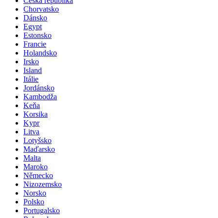
Česká republika
Chorvatsko
Dánsko
Egypt
Estonsko
Francie
Holandsko
Irsko
Island
Itálie
Jordánsko
Kambodža
Keňa
Korsika
Kypr
Litva
Lotyšsko
Maďarsko
Malta
Maroko
Německo
Nizozemsko
Norsko
Polsko
Portugalsko