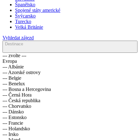
Španělsko
Spojené státy americké
Švýcarsko
Turecko
Velká Británie
Vyhledat zájezd
Destinace
--- zvolte ---
Evropa
--- Albánie
--- Azorské ostrovy
--- Belgie
--- Benelux
--- Bosna a Hercegovina
--- Černá Hora
--- Česká republika
--- Chorvatsko
--- Dánsko
--- Estonsko
--- Francie
--- Holandsko
--- Irsko
--- Island