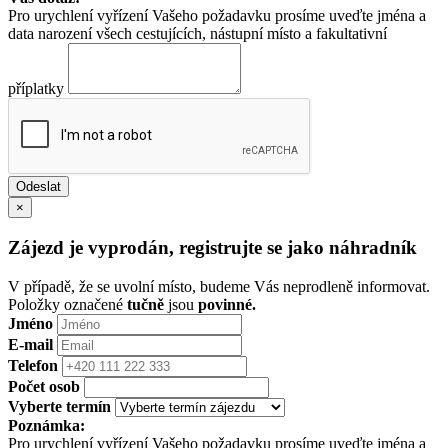
Pro urychlení vyřízení Vašeho požadavku prosíme uveďte jména a
data narození všech cestujících, nástupní místo a fakultativní
příplatky
×
Zájezd je vyprodán, registrujte se jako náhradník
V případě, že se uvolní místo, budeme Vás neprodleně informovat.
Položky označené
tučně
jsou
povinné.
Jméno
E-mail
Telefon
Počet osob
Vyberte termín
Poznámka:
Pro urychlení vyřízení Vašeho požadavku prosíme uveďte jména a