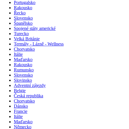
Portugalsko
Rakousko
Řecko
Slovensko
Španělsko
Spojené státy americké
Turecko
Velká Británie
Termály - Lázně - Wellness
Chorvatsko
Itálie
Maďarsko
Rakousko
Rumunsko
Slovensko
Slovinsko
Adventní zájezdy
Belgie
Česká republika
Chorvatsko
Dánsko
Francie
Itálie
Maďarsko
Německo