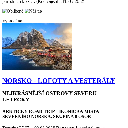
Provedou vás oblíbeným promyšleným programem plného
přírodních krás,… (Kód zájezdu: N505-26-2)
Vyprodáno
NORSKO - LOFOTY A VESTERÁLY
NEJKRÁSNĚJŠÍ OSTROVY SEVERU –
LETECKY
ARKTICKÝ ROAD TRIP – IKONICKÁ MÍSTA
SEVERNÍHO NORSKA, SKUPINA 8 OSOB