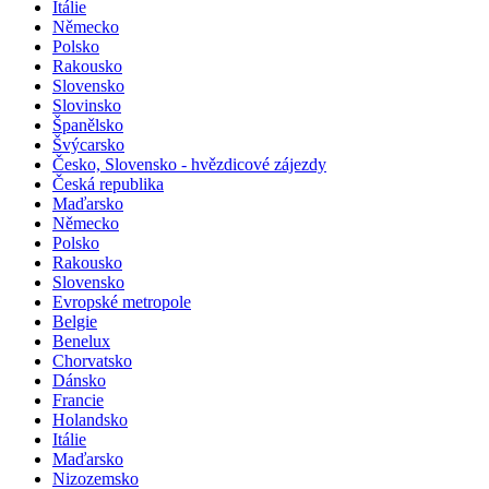
Itálie
Německo
Polsko
Rakousko
Slovensko
Slovinsko
Španělsko
Švýcarsko
Česko, Slovensko - hvězdicové zájezdy
Česká republika
Maďarsko
Německo
Polsko
Rakousko
Slovensko
Evropské metropole
Belgie
Benelux
Chorvatsko
Dánsko
Francie
Holandsko
Itálie
Maďarsko
Nizozemsko