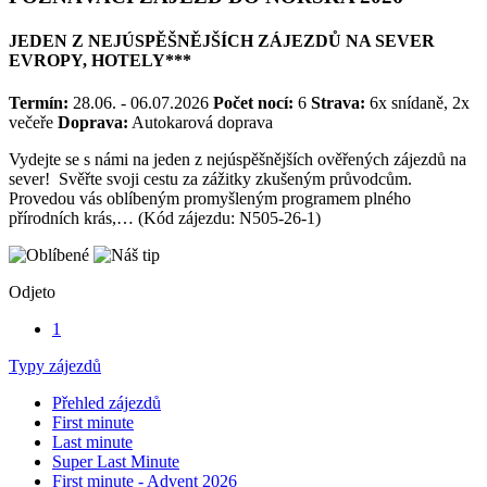
POZNÁVACÍ ZÁJEZD DO NORSKA 2026
JEDEN Z NEJÚSPĚŠNĚJŠÍCH ZÁJEZDŮ NA SEVER
EVROPY, HOTELY***
Termín:
28.06. - 06.07.2026
Počet nocí:
6
Strava:
6x snídaně, 2x
večeře
Doprava:
Autokarová doprava
Vydejte se s námi na jeden z nejúspěšnějších ověřených zájezdů na
sever! Svěřte svoji cestu za zážitky zkušeným průvodcům.
Provedou vás oblíbeným promyšleným programem plného
přírodních krás,… (Kód zájezdu: N505-26-1)
Odjeto
1
Typy zájezdů
Přehled zájezdů
First minute
Last minute
Super Last Minute