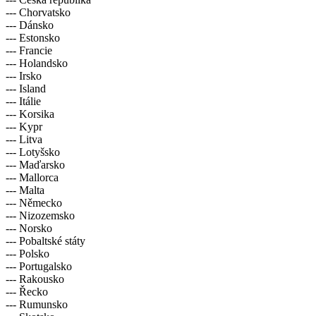
--- Chorvatsko
--- Dánsko
--- Estonsko
--- Francie
--- Holandsko
--- Irsko
--- Island
--- Itálie
--- Korsika
--- Kypr
--- Litva
--- Lotyšsko
--- Maďarsko
--- Mallorca
--- Malta
--- Německo
--- Nizozemsko
--- Norsko
--- Pobaltské státy
--- Polsko
--- Portugalsko
--- Rakousko
--- Řecko
--- Rumunsko