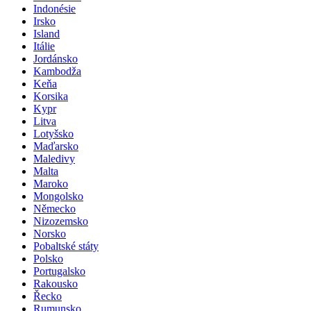
Indonésie
Irsko
Island
Itálie
Jordánsko
Kambodža
Keňa
Korsika
Kypr
Litva
Lotyšsko
Maďarsko
Maledivy
Malta
Maroko
Mongolsko
Německo
Nizozemsko
Norsko
Pobaltské státy
Polsko
Portugalsko
Rakousko
Řecko
Rumunsko