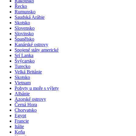
Rakousko
Řecko
Rumunsko
Saudská Arábie
Skotsko
Slovensko
Slovinsko
Španělsko
Kanárské ostrovy
Spojené státy americké
Srí Lanka
Švýcarsko
Turecko
Velká Británie
Skotsko
Vietnam
Pobyty u moře s výlety
Albánie
Azorské ostrovy
Černá Hora
Chorvatsko
Egypt
Francie
Itálie
Keňa