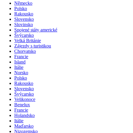
Německo
Polsko
Rakousko
Slovensko
Slovinsko
Spojené státy americké
Švýcarsko
Velká Británie
Zájezdy s turistikou
Chorvatsko
Francie
Island
Itálie
Norsko
Polsko
Rakousko
Slovensko
Švýcarsko
Velikonoce
Benelux
Francie
Holandsko
Itálie
Maďarsko
Nizozemsko