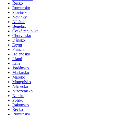
Řecko
Rumunsko
Slovinsko
Novinky
Albánie
Benelux
Česká republika
Chorvatsko
Dánsko
Egypt
Francie
Holandsko
Island
Itálie
Jordánsko
Maďarsko
Maroko
Mongolsko
Německo
Nizozemsko
Norsko
Polsko
Rakousko
Řecko
Rumunsko