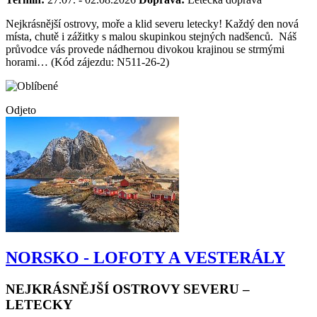
Termín:
27.07. - 02.08.2026
Doprava:
Letecká doprava
Nejkrásnější ostrovy, moře a klid severu letecky! Každý den nová
místa, chutě i zážitky s malou skupinkou stejných nadšenců. Náš
průvodce vás provede nádhernou divokou krajinou se strmými
horami… (Kód zájezdu: N511-26-2)
Odjeto
NORSKO - LOFOTY A VESTERÁLY
NEJKRÁSNĚJŠÍ OSTROVY SEVERU –