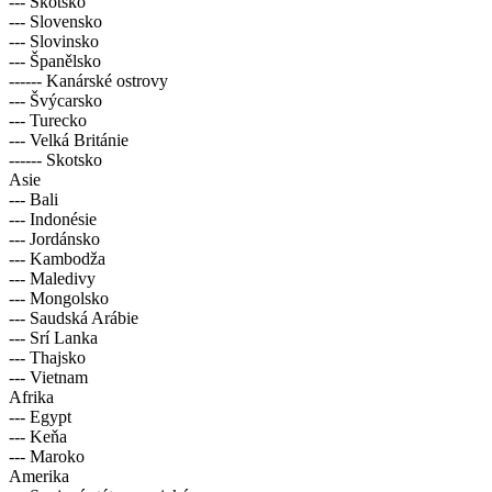
--- Skotsko
--- Slovensko
--- Slovinsko
--- Španělsko
------ Kanárské ostrovy
--- Švýcarsko
--- Turecko
--- Velká Británie
------ Skotsko
Asie
--- Bali
--- Indonésie
--- Jordánsko
--- Kambodža
--- Maledivy
--- Mongolsko
--- Saudská Arábie
--- Srí Lanka
--- Thajsko
--- Vietnam
Afrika
--- Egypt
--- Keňa
--- Maroko
Amerika