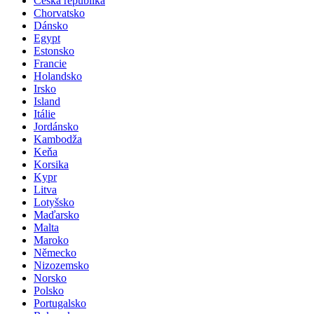
Česká republika
Chorvatsko
Dánsko
Egypt
Estonsko
Francie
Holandsko
Irsko
Island
Itálie
Jordánsko
Kambodža
Keňa
Korsika
Kypr
Litva
Lotyšsko
Maďarsko
Malta
Maroko
Německo
Nizozemsko
Norsko
Polsko
Portugalsko