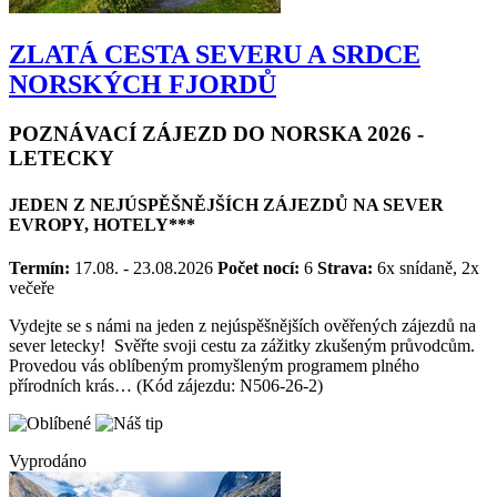
ZLATÁ CESTA SEVERU A SRDCE
NORSKÝCH FJORDŮ
POZNÁVACÍ ZÁJEZD DO NORSKA 2026 -
LETECKY
JEDEN Z NEJÚSPĚŠNĚJŠÍCH ZÁJEZDŮ NA SEVER
EVROPY, HOTELY***
Termín:
17.08. - 23.08.2026
Počet nocí:
6
Strava:
6x snídaně, 2x
večeře
Vydejte se s námi na jeden z nejúspěšnějších ověřených zájezdů na
sever letecky! Svěřte svoji cestu za zážitky zkušeným průvodcům.
Provedou vás oblíbeným promyšleným programem plného
přírodních krás… (Kód zájezdu: N506-26-2)
Vyprodáno