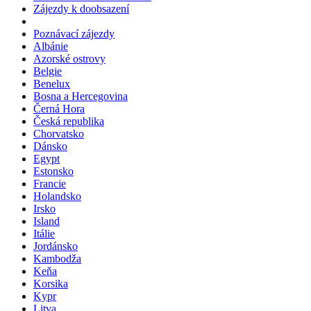
First minute - Advent 2026
Zájezdy k doobsazení
Poznávací zájezdy
Albánie
Azorské ostrovy
Belgie
Benelux
Bosna a Hercegovina
Černá Hora
Česká republika
Chorvatsko
Dánsko
Egypt
Estonsko
Francie
Holandsko
Irsko
Island
Itálie
Jordánsko
Kambodža
Keňa
Korsika
Kypr