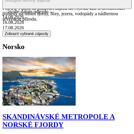
doprava
jsou bezesporu místní sýry. Norsko je země, která přímo vybízí
Dostupné termíny odjezdů
k zimním sportům. Ideální destinací je také pro příznivce turistiky.
Pojeďte s námi na pozávací zájezd do Norska užít si dechberoucí
--- zvolte datum odjezdu ---
pohledy na místní fjordy, hory, jezera, vodopády a nádhernou
14.08.2026
severskou přírodu.
16.08.2026
17.08.2026
Norsko
SKANDINÁVSKÉ METROPOLE A
NORSKÉ FJORDY