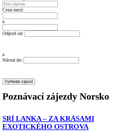
Cena mezi:
a
Odjezd od:
a
Návrat do:
Poznávací zájezdy Norsko
 ZA KRÁSAMI EXOTICKÉHO OSTROVA
MALTA A
GOZO – TO
A, ČAJOVÉ PLANTÁŽE, NP YALA A JIŽNÍ