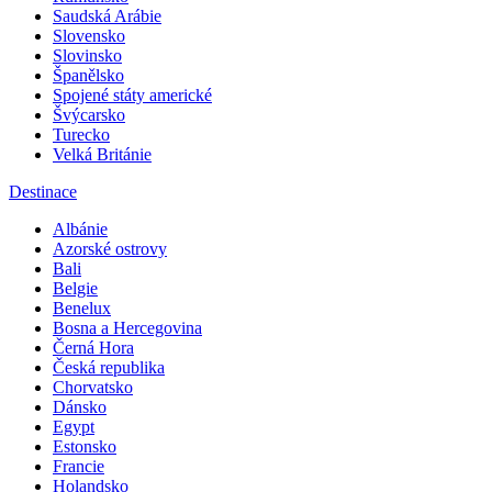
Saudská Arábie
Slovensko
Slovinsko
Španělsko
Spojené státy americké
Švýcarsko
Turecko
Velká Británie
Destinace
Albánie
Azorské ostrovy
Bali
Belgie
Benelux
Bosna a Hercegovina
Černá Hora
Česká republika
Chorvatsko
Dánsko
Egypt
Estonsko
Francie
Holandsko