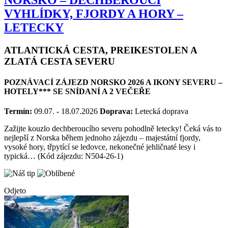
NORSKO – DECHBEROUCÍ
VYHLÍDKY, FJORDY A HORY –
LETECKY
ATLANTICKÁ CESTA, PREIKESTOLEN A
ZLATÁ CESTA SEVERU
POZNÁVACÍ ZÁJEZD NORSKO 2026 A IKONY SEVERU –
HOTELY*** SE SNÍDANÍ A 2 VEČEŘE
Termín:
09.07. - 18.07.2026
Doprava:
Letecká doprava
Zažijte kouzlo dechberoucího severu pohodlně letecky! Čeká vás to
nejlepší z Norska během jednoho zájezdu – majestátní fjordy,
vysoké hory, třpytící se ledovce, nekonečné jehličnaté lesy i
typická… (Kód zájezdu: N504-26-1)
Odjeto