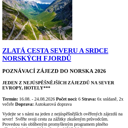
ZLATÁ CESTA SEVERU A SRDCE
NORSKÝCH FJORDŮ
POZNÁVACÍ ZÁJEZD DO NORSKA 2026
JEDEN Z NEJÚSPĚŠNĚJŠÍCH ZÁJEZDŮ NA SEVER
EVROPY, HOTELY***
Termín:
16.08. - 24.08.2026
Počet nocí:
6
Strava:
6x snídaně, 2x
večeře
Doprava:
Autokarová doprava
Vydejte se s námi na jeden z nejúspěšnějších ověřených zájezdů na
sever! Svěřte svoji cestu za zážitky zkušeným průvodcům.