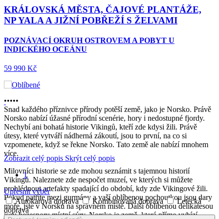
NEJLEPŠÍ Z
AMI
OSTROVŮ
OSTROVEM A POBYT U INDICKÉHO OCEÁNU
OPEVNĚNÁ
MĚSTA, TAJEMNÉ
HYPOGEUM +
MOŘE
POBYTOVĚ
POZNÁVACÍ ZÁJEZD
- DOVOLENÁ MALTA
•
•
•
•
•
2026
Snad každého příznivce přírody potěší země, jako je Norsko. Právě
Norsko nabízí úžasné přírodní scenérie, hory i nedostupné fjordy.
29 990 Kč
Nechybí ani bohatá historie Vikingů, kteří zde kdysi žili. Právě
útesy, které vytváří nádherná zákoutí, jsou to první, na co si
vzpomenete, když se řekne Norsko. Tato země ale nabízí mnohem
více.
Zobrazit celý popis
Skrýt celý popis
Milovníci historie se zde mohou seznámit s tajemnou historií
1
Vikingů. Naleznete zde nespočet muzeí, ve kterých si můžete
prohlédnout artefakty spadající do období, kdy zde Vikingové žili.
Upřesnit výběr
Pokud patříte mezi gurmány a vaší oblíbenou pochoutkou jsou dary
Autokarová doprava
Kombinovaná doprava
Letecká
moře, jste v Norsku na správném místě. Další oblíbenou delikatesou