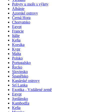
Skotsko
Vietnam
Pobyty u moře s výlety
Albánie
Azorské ostrovy
Černá Hora
Chorvatsko
Egypt
Francie
Itálie
Keňa
Korsika
Kypr
Malta
Polsko
Portugalsko
Řecko
Slovinsko
Španělsko
Kanárské ostrovy
Srí Lanka
Exotika - Vzdálené země
Egypt
Jordánsko
Kambodža