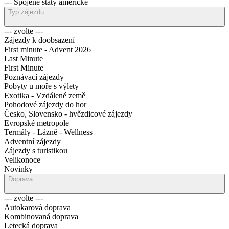
--- Spojené státy americké
Typ zájezdu
--- zvolte ---
Zájezdy k doobsazení
First minute - Advent 2026
Last Minute
First Minute
Poznávací zájezdy
Pobyty u moře s výlety
Exotika - Vzdálené země
Pohodové zájezdy do hor
Česko, Slovensko - hvězdicové zájezdy
Evropské metropole
Termály - Lázně - Wellness
Adventní zájezdy
Zájezdy s turistikou
Velikonoce
Novinky
Doprava
--- zvolte ---
Autokarová doprava
Kombinovaná doprava
Letecká doprava