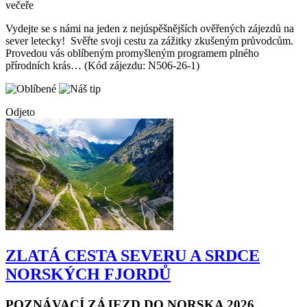
Termín:
29.06. - 05.07.2026
Počet nocí:
6
Strava:
6x snídaně, 2x
večeře
Vydejte se s námi na jeden z nejúspěšnějších ověřených zájezdů na
sever letecky! Svěřte svoji cestu za zážitky zkušeným průvodcům.
Provedou vás oblíbeným promyšleným programem plného
přírodních krás… (Kód zájezdu: N506-26-1)
Odjeto
ZLATÁ CESTA SEVERU A SRDCE
NORSKÝCH FJORDŮ