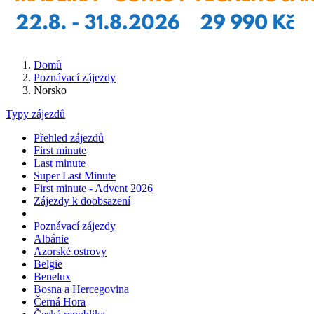
Domů
Poznávací zájezdy
Norsko
Typy zájezdů
Přehled zájezdů
First minute
Last minute
Super Last Minute
First minute - Advent 2026
Zájezdy k doobsazení
Poznávací zájezdy
Albánie
Azorské ostrovy
Belgie
Benelux
Bosna a Hercegovina
Černá Hora