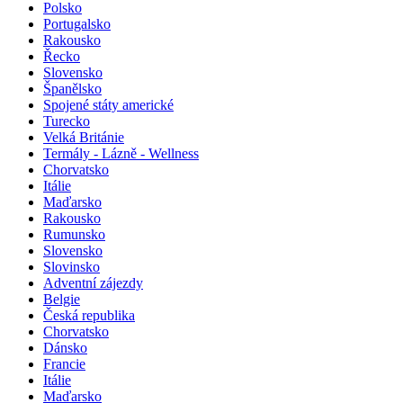
Polsko
Portugalsko
Rakousko
Řecko
Slovensko
Španělsko
Spojené státy americké
Turecko
Velká Británie
Termály - Lázně - Wellness
Chorvatsko
Itálie
Maďarsko
Rakousko
Rumunsko
Slovensko
Slovinsko
Adventní zájezdy
Belgie
Česká republika
Chorvatsko
Dánsko
Francie
Itálie
Maďarsko