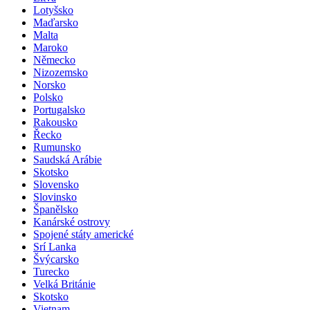
Litva
Lotyšsko
Maďarsko
Malta
Maroko
Německo
Nizozemsko
Norsko
Polsko
Portugalsko
Rakousko
Řecko
Rumunsko
Saudská Arábie
Skotsko
Slovensko
Slovinsko
Španělsko
Kanárské ostrovy
Spojené státy americké
Srí Lanka
Švýcarsko
Turecko
Velká Británie