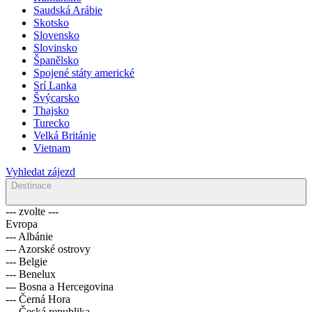
Saudská Arábie
Skotsko
Slovensko
Slovinsko
Španělsko
Spojené státy americké
Srí Lanka
Švýcarsko
Thajsko
Turecko
Velká Británie
Vietnam
Vyhledat zájezd
Destinace
--- zvolte ---
Evropa
--- Albánie
--- Azorské ostrovy
--- Belgie
--- Benelux
--- Bosna a Hercegovina
--- Černá Hora
--- Česká republika