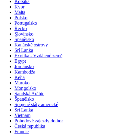
Korsika
Kypr
Malta
Polsko
Portugalsko
Řecko
Slovinsko
Španělsko
Kanárské ostrovy
Srí Lanka
Exotika - Vzdálené země
Egypt
Jordánsko
Kambodža
Keňa
Maroko
Mongolsko
Saudská Arábie
Španělsko
Spojené státy americké
Srí Lanka
Vietnam
Pohodové zájezdy do hor
Česká republika
Francie