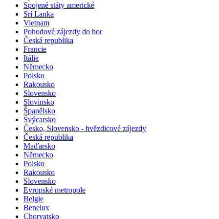
Španělsko
Spojené státy americké
Srí Lanka
Vietnam
Pohodové zájezdy do hor
Česká republika
Francie
Itálie
Německo
Polsko
Rakousko
Slovensko
Slovinsko
Španělsko
Švýcarsko
Česko, Slovensko - hvězdicové zájezdy
Česká republika
Maďarsko
Německo
Polsko
Rakousko
Slovensko
Evropské metropole
Belgie
Benelux