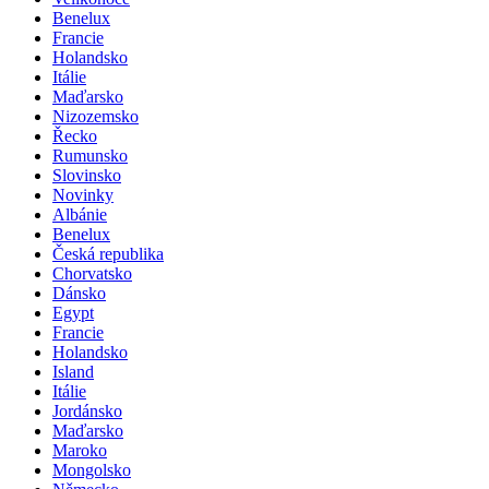
Velikonoce
Benelux
Francie
Holandsko
Itálie
Maďarsko
Nizozemsko
Řecko
Rumunsko
Slovinsko
Novinky
Albánie
Benelux
Česká republika
Chorvatsko
Dánsko
Egypt
Francie
Holandsko
Island
Itálie
Jordánsko
Maďarsko
Maroko