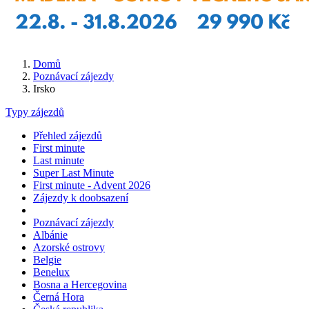
Domů
Poznávací zájezdy
Irsko
Typy zájezdů
Přehled zájezdů
First minute
Last minute
Super Last Minute
First minute - Advent 2026
Zájezdy k doobsazení
Poznávací zájezdy
Albánie
Azorské ostrovy
Belgie
Benelux
Bosna a Hercegovina
Černá Hora