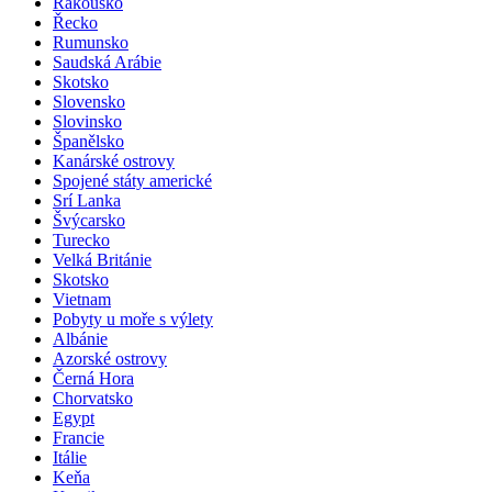
Rakousko
Řecko
Rumunsko
Saudská Arábie
Skotsko
Slovensko
Slovinsko
Španělsko
Kanárské ostrovy
Spojené státy americké
Srí Lanka
Švýcarsko
Turecko
Velká Británie
Skotsko
Vietnam
Pobyty u moře s výlety
Albánie
Azorské ostrovy
Černá Hora
Chorvatsko
Egypt
Francie
Itálie
Keňa