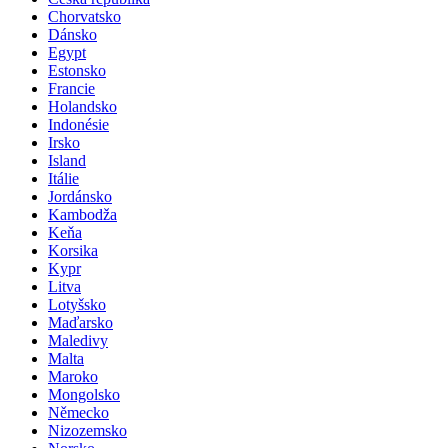
Česká republika
Chorvatsko
Dánsko
Egypt
Estonsko
Francie
Holandsko
Indonésie
Irsko
Island
Itálie
Jordánsko
Kambodža
Keňa
Korsika
Kypr
Litva
Lotyšsko
Maďarsko
Maledivy
Malta
Maroko
Mongolsko
Německo