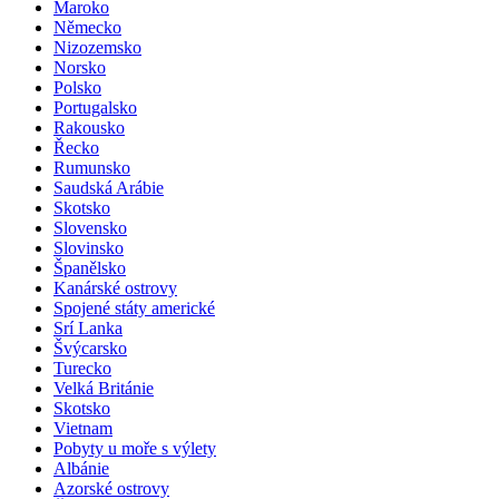
Malta
Maroko
Německo
Nizozemsko
Norsko
Polsko
Portugalsko
Rakousko
Řecko
Rumunsko
Saudská Arábie
Skotsko
Slovensko
Slovinsko
Španělsko
Kanárské ostrovy
Spojené státy americké
Srí Lanka
Švýcarsko
Turecko
Velká Británie
Skotsko
Vietnam
Pobyty u moře s výlety
Albánie