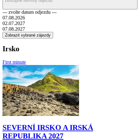
doprava
krásy, které zelené Irsko nabízí. Pojeďte s námi na dovolenou snů!
Dostupné termíny odjezdů
--- zvolte datum odjezdu ---
07.08.2026
02.07.2027
07.08.2027
Irsko
First minute
SEVERNÍ IRSKO A IRSKÁ