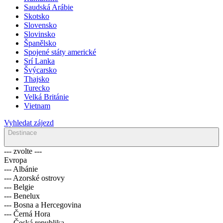
Saudská Arábie
Skotsko
Slovensko
Slovinsko
Španělsko
Spojené státy americké
Srí Lanka
Švýcarsko
Thajsko
Turecko
Velká Británie
Vietnam
Vyhledat zájezd
Destinace
--- zvolte ---
Evropa
--- Albánie
--- Azorské ostrovy
--- Belgie
--- Benelux
--- Bosna a Hercegovina
--- Černá Hora
--- Česká republika