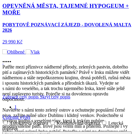
KLENOTY
INDOČÍNY
ZÁJEZD - DOVOLENÁ MALTA 2026
ANGKOR WAT,
TONLE SAP, SAPA,
FANSIPAN, ZÁTOKA
HA LONG
POZNÁVACÍ ZÁJEZD
VIETNAM, KAMBODŽA
2026 S PETREM
•
•
•
•
•
HORÁKEM
Patříte mezi příznivce nádherné přírody, zelených pastvin, dobrého
pití a zajímavých historických památek? Právě v Irsku můžete vidět
78 390 Kč
nádhernou a stále nepoškozenou krajinu, drsná pobřeží, rušná města
i spoustu historických památek a přírodních úkazů. Vydejte se
s námi do veselého, a tak trochu tajemného Irska, které stále ještě
není zaplaveno turisty. Pojeďte si na dovolenou opravdu
Zobrazit celý popis
Skrýt celý popis
odpočinout.
1
Navštivte s námi tento zelený ostrov a ochutnejte populární černé
pivo, zažijte rušné ulice Dublinu i klidný venkov. Poslechněte si
Upřesnit výběr
skvělou hudbu s veselými tóny, která k irským pubům
Autokarová doprava
Kombinovaná doprava
Letecká
neodmyslitelně patří. Irové jsou velmi milí a přátelští. Poznejte i vy