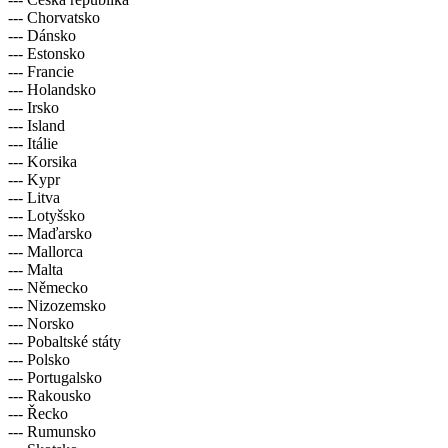
--- Chorvatsko
--- Dánsko
--- Estonsko
--- Francie
--- Holandsko
--- Irsko
--- Island
--- Itálie
--- Korsika
--- Kypr
--- Litva
--- Lotyšsko
--- Maďarsko
--- Mallorca
--- Malta
--- Německo
--- Nizozemsko
--- Norsko
--- Pobaltské státy
--- Polsko
--- Portugalsko
--- Rakousko
--- Řecko
--- Rumunsko