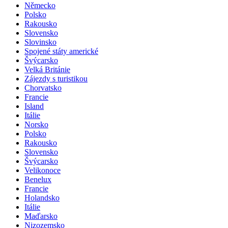
Německo
Polsko
Rakousko
Slovensko
Slovinsko
Spojené státy americké
Švýcarsko
Velká Británie
Zájezdy s turistikou
Chorvatsko
Francie
Island
Itálie
Norsko
Polsko
Rakousko
Slovensko
Švýcarsko
Velikonoce
Benelux
Francie
Holandsko
Itálie
Maďarsko
Nizozemsko