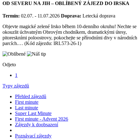
OD SEVERU NA JIH – OBLÍBENÝ ZÁJEZD DO IRSKA
Termín:
02.07. - 11.07.2026
Doprava:
Letecká doprava
Objevte magické zelené Irsko během 10-denního okruhu! Nechte se
okouzlit úchvatným Obrovým chodníkem, dramatickými útesy,
pitoreskními poloostrovy, pokochejte se přírodními divy v národních
parcích.… (Kód zájezdu: IRL573-26-1)
Odjeto
1
Typy zájezdů
Přehled zájezdů
First minute
Last minute
Super Last Minute
First minute - Advent 2026
Zájezdy k doobsazení