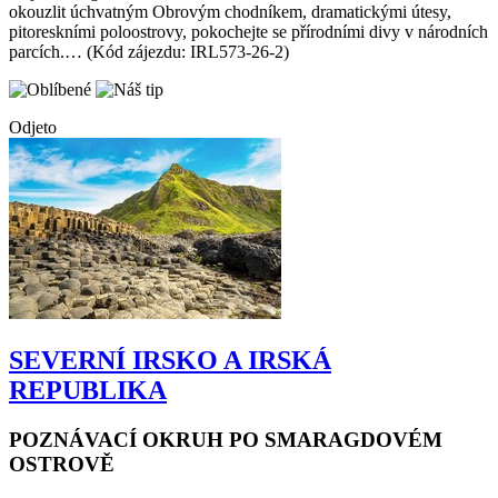
Objevte magické zelené Irsko během 10-denního okruhu! Nechte se
okouzlit úchvatným Obrovým chodníkem, dramatickými útesy,
pitoreskními poloostrovy, pokochejte se přírodními divy v národních
parcích.… (Kód zájezdu: IRL573-26-2)
Odjeto
SEVERNÍ IRSKO A IRSKÁ
REPUBLIKA
POZNÁVACÍ OKRUH PO SMARAGDOVÉM
OSTROVĚ