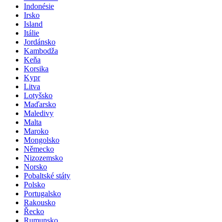
Indonésie
Irsko
Island
Itálie
Jordánsko
Kambodža
Keňa
Korsika
Kypr
Litva
Lotyšsko
Maďarsko
Maledivy
Malta
Maroko
Mongolsko
Německo
Nizozemsko
Norsko
Pobaltské státy
Polsko
Portugalsko
Rakousko
Řecko
Rumunsko