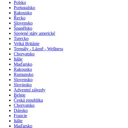
Polsko
Portugalsko
Rakousko
Řecko
Slovensko
Španělsko
Spojené státy americké
Turecko
Velká Británie
Termály - Lázně - Wellness
Chorvatsko
Itálie
Maďarsko
Rakousko
Rumunsko
Slovensko
Slovinsko
Adventní zájezdy
Belgie
Česká republika
Chorvatsko
Dánsko
Francie
Itálie
Maďarsko