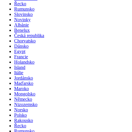
Řecko
Rumunsko
Slovinsko
Novinky
Albánie
Benelux
Česká republika
Chorvatsko
Dánsko
Egypt
Francie
Holandsko
Island
Itálie
Jordánsko
Maďarsko
Maroko
Mongolsko
Německo
Nizozemsko
Norsko
Polsko
Rakousko
Řecko
Rumunsko