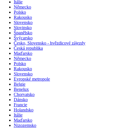
Itálie
Německo
Polsko
Rakousko
Slovensko
Slovinsko
Španělsko
Švýcarsko
Česko, Slovensko - hvězdicové zájezdy
Česká republika
Maďarsko
Německo
Polsko
Rakousko
Slovensko
Evropské metropole
Belgie
Benelux
Chorvatsko
Dánsko
Francie
Holandsko
Itálie
Maďarsko
Nizozemsko