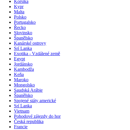
Korsika
Kypr
Malta
Polsko
Portugalsko
Řecko
Slovinsko
Španělsko
Kanárské ostrovy
Srí Lanka
Exotika - Vzdálené země
Egypt
Jordánsko
Kambodža
Keňa
Maroko
Mongolsko
Saudská Arábie
Španělsko
Spojené státy americké
Srí Lanka
Vietnam
Pohodové zájezdy do hor
Česká republika
Francie