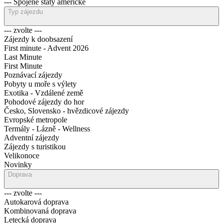
--- Spojené státy americké
Typ zájezdu
--- zvolte ---
Zájezdy k doobsazení
First minute - Advent 2026
Last Minute
First Minute
Poznávací zájezdy
Pobyty u moře s výlety
Exotika - Vzdálené země
Pohodové zájezdy do hor
Česko, Slovensko - hvězdicové zájezdy
Evropské metropole
Termály - Lázně - Wellness
Adventní zájezdy
Zájezdy s turistikou
Velikonoce
Novinky
Doprava
--- zvolte ---
Autokarová doprava
Kombinovaná doprava
Letecká doprava