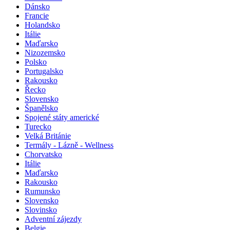
Chorvatsko
Dánsko
Francie
Holandsko
Itálie
Maďarsko
Nizozemsko
Polsko
Portugalsko
Rakousko
Řecko
Slovensko
Španělsko
Spojené státy americké
Turecko
Velká Británie
Termály - Lázně - Wellness
Chorvatsko
Itálie
Maďarsko
Rakousko
Rumunsko
Slovensko
Slovinsko
Adventní zájezdy