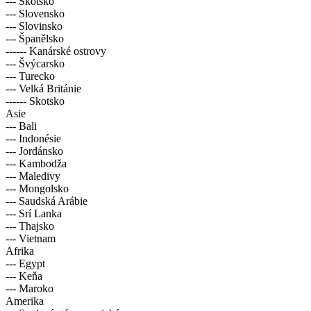
--- Skotsko
--- Slovensko
--- Slovinsko
--- Španělsko
------ Kanárské ostrovy
--- Švýcarsko
--- Turecko
--- Velká Británie
------ Skotsko
Asie
--- Bali
--- Indonésie
--- Jordánsko
--- Kambodža
--- Maledivy
--- Mongolsko
--- Saudská Arábie
--- Srí Lanka
--- Thajsko
--- Vietnam
Afrika
--- Egypt
--- Keňa
--- Maroko
Amerika