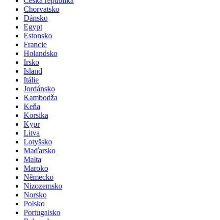
Česká republika
Chorvatsko
Dánsko
Egypt
Estonsko
Francie
Holandsko
Irsko
Island
Itálie
Jordánsko
Kambodža
Keňa
Korsika
Kypr
Litva
Lotyšsko
Maďarsko
Malta
Maroko
Německo
Nizozemsko
Norsko
Polsko
Portugalsko