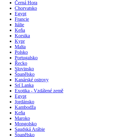
Azorské ostrovy
Černá Hora
Chorvatsko
Egypt
Francie
Itálie
Keňa
Korsika
Kypr
Malta
Polsko
Portugalsko
Řecko
Slovinsko
Španělsko
Kanárské ostrovy
Srí Lanka
Exotika - Vzdálené země
Egypt
Jordánsko
Kambodža
Keňa
Maroko
Mongolsko
Saudská Arábie