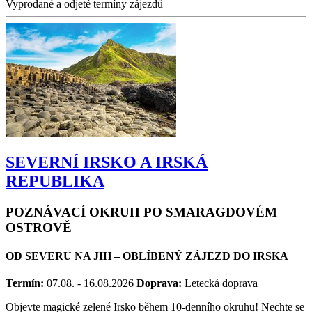
50 490 Kč
od
46 990 Kč
Vyprodané a odjeté termíny zájezdů
SEVERNÍ IRSKO A IRSKÁ
REPUBLIKA
POZNÁVACÍ OKRUH PO SMARAGDOVÉM
OSTROVĚ
OD SEVERU NA JIH – OBLÍBENÝ ZÁJEZD DO IRSKA
Termín:
07.08. - 16.08.2026
Doprava:
Letecká doprava