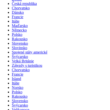
Belgie
Česká republika
Chorvatsko
Dánsko
Francie
Itálie
Maďarsko
Německo
Polsko
Rakousko
Slovensko
Slovinsko
Spojené státy americké
Švýcarsko
Velká Británie
Zájezdy s turistikou
Chorvatsko
Francie
Island
Itálie
Norsko
Polsko
Rakousko
Slovensko
Švýcarsko