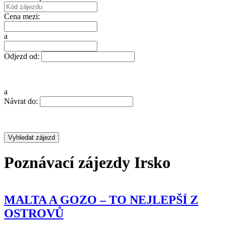
Cena mezi:
a
Odjezd od:
a
Návrat do:
Poznávací zájezdy Irsko
– TO NEJLEPŠÍ Z OSTROVŮ
VIETNAM A
KAMBODŽA –
 TAJEMNÉ HYPOGEUM + MOŘE