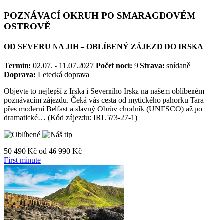
REPUBLIKA 2027
POZNÁVACÍ OKRUH PO SMARAGDOVÉM
OSTROVĚ
OD SEVERU NA JIH – OBLÍBENÝ ZÁJEZD DO IRSKA
Termín:
02.07. - 11.07.2027
Počet nocí:
9
Strava:
snídaně
Doprava:
Letecká doprava
Objevte to nejlepší z Irska i Severního Irska na našem oblíbeném
poznávacím zájezdu. Čeká vás cesta od mytického pahorku Tara
přes moderní Belfast a slavný Obrův chodník (UNESCO) až po
dramatické… (Kód zájezdu: IRL573-27-1)
50 490 Kč
od
46 990 Kč
First minute