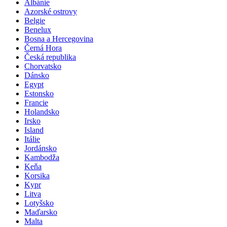
Poznávací zájezdy
Albánie
Azorské ostrovy
Belgie
Benelux
Bosna a Hercegovina
Černá Hora
Česká republika
Chorvatsko
Dánsko
Egypt
Estonsko
Francie
Holandsko
Irsko
Island
Itálie
Jordánsko
Kambodža
Keňa
Korsika
Kypr
Litva
Lotyšsko
Maďarsko