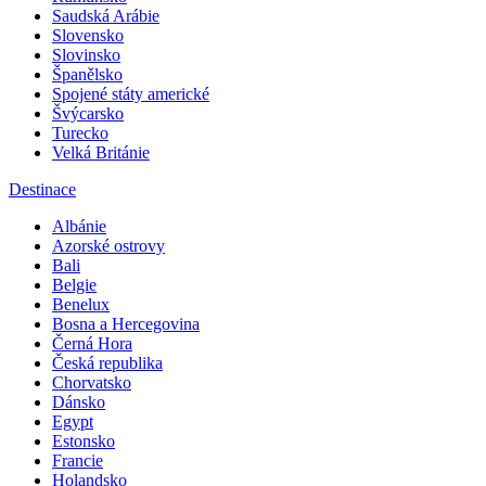
Saudská Arábie
Slovensko
Slovinsko
Španělsko
Spojené státy americké
Švýcarsko
Turecko
Velká Británie
Destinace
Albánie
Azorské ostrovy
Bali
Belgie
Benelux
Bosna a Hercegovina
Černá Hora
Česká republika
Chorvatsko
Dánsko
Egypt
Estonsko
Francie
Holandsko