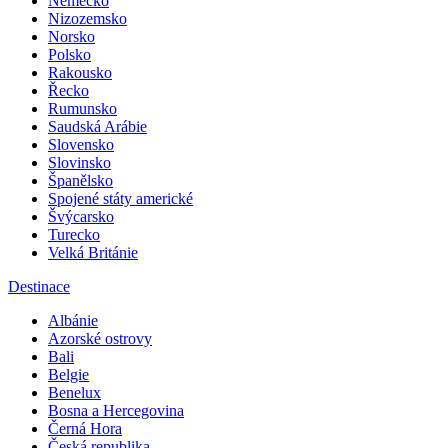
Mongolsko
Německo
Nizozemsko
Norsko
Polsko
Rakousko
Řecko
Rumunsko
Saudská Arábie
Slovensko
Slovinsko
Španělsko
Spojené státy americké
Švýcarsko
Turecko
Velká Británie
Destinace
Albánie
Azorské ostrovy
Bali
Belgie
Benelux
Bosna a Hercegovina
Černá Hora