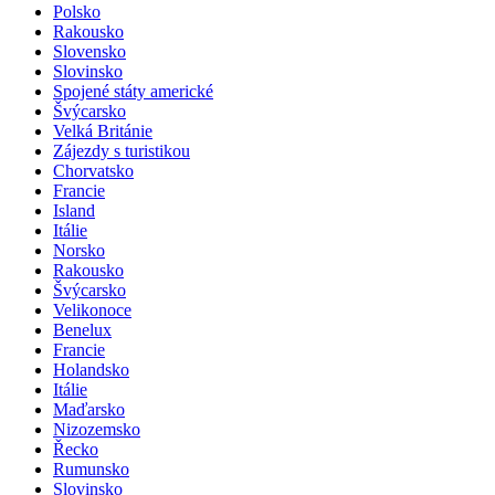
Polsko
Rakousko
Slovensko
Slovinsko
Spojené státy americké
Švýcarsko
Velká Británie
Zájezdy s turistikou
Chorvatsko
Francie
Island
Itálie
Norsko
Rakousko
Švýcarsko
Velikonoce
Benelux
Francie
Holandsko
Itálie
Maďarsko
Nizozemsko
Řecko
Rumunsko
Slovinsko