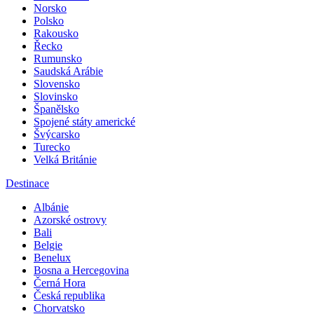
Norsko
Polsko
Rakousko
Řecko
Rumunsko
Saudská Arábie
Slovensko
Slovinsko
Španělsko
Spojené státy americké
Švýcarsko
Turecko
Velká Británie
Destinace
Albánie
Azorské ostrovy
Bali
Belgie
Benelux
Bosna a Hercegovina
Černá Hora
Česká republika
Chorvatsko