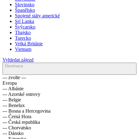
Slovinsko
Španělsko
Spojené státy americké
Srí Lanka
Švýcarsko
Thajsko
Turecko
Velká Británie
Vietnam
Vyhledat zájezd
Destinace
--- zvolte ---
Evropa
--- Albánie
--- Azorské ostrovy
--- Belgie
--- Benelux
--- Bosna a Hercegovina
--- Černá Hora
--- Česká republika
--- Chorvatsko
--- Dánsko
--- Estonsko