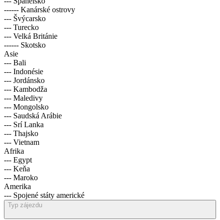
--- Španělsko
------ Kanárské ostrovy
--- Švýcarsko
--- Turecko
--- Velká Británie
------ Skotsko
Asie
--- Bali
--- Indonésie
--- Jordánsko
--- Kambodža
--- Maledivy
--- Mongolsko
--- Saudská Arábie
--- Srí Lanka
--- Thajsko
--- Vietnam
Afrika
--- Egypt
--- Keňa
--- Maroko
Amerika
--- Spojené státy americké
Typ zájezdu