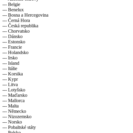
--- Belgie
--- Benelux
--- Bosna a Hercegovina
--- Černá Hora
--- Česká republika
--- Chorvatsko
--- Dánsko
--- Estonsko
--- Francie
--- Holandsko
--- Irsko
--- Island
--- Itálie
--- Korsika
--- Kypr
--- Litva
--- Lotyšsko
--- Maďarsko
--- Mallorca
--- Malta
--- Německo
--- Nizozemsko
--- Norsko
--- Pobaltské státy
--- Polsko