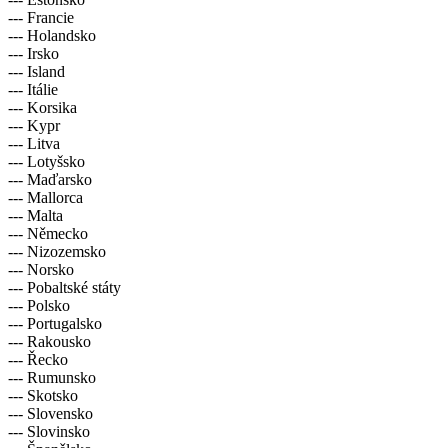
--- Francie
--- Holandsko
--- Irsko
--- Island
--- Itálie
--- Korsika
--- Kypr
--- Litva
--- Lotyšsko
--- Maďarsko
--- Mallorca
--- Malta
--- Německo
--- Nizozemsko
--- Norsko
--- Pobaltské státy
--- Polsko
--- Portugalsko
--- Rakousko
--- Řecko
--- Rumunsko
--- Skotsko
--- Slovensko
--- Slovinsko