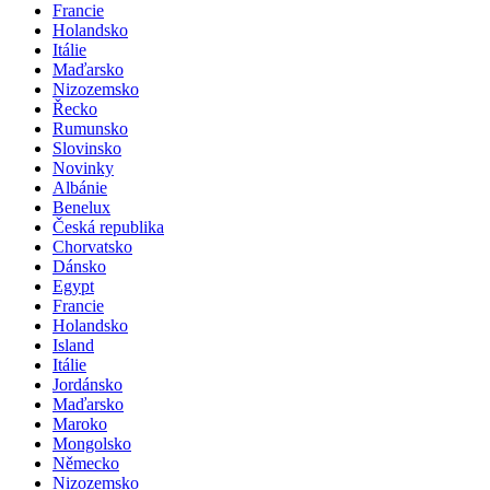
Francie
Holandsko
Itálie
Maďarsko
Nizozemsko
Řecko
Rumunsko
Slovinsko
Novinky
Albánie
Benelux
Česká republika
Chorvatsko
Dánsko
Egypt
Francie
Holandsko
Island
Itálie
Jordánsko
Maďarsko
Maroko
Mongolsko
Německo
Nizozemsko