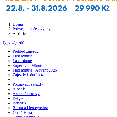
Domů
Pobyty u moře s výlety
Albánie
Typy zájezdů
Přehled zájezdů
First minute
Last minute
Super Last Minute
First minute - Advent 2026
Zájezdy k doobsazení
Poznávací zájezdy
Albánie
Azorské ostrovy
Belgie
Benelux
Bosna a Hercegovina
Černá Hora