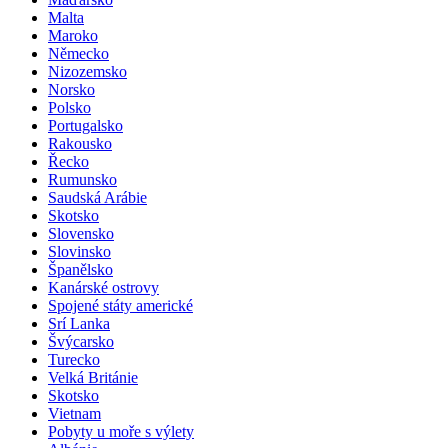
Malta
Maroko
Německo
Nizozemsko
Norsko
Polsko
Portugalsko
Rakousko
Řecko
Rumunsko
Saudská Arábie
Skotsko
Slovensko
Slovinsko
Španělsko
Kanárské ostrovy
Spojené státy americké
Srí Lanka
Švýcarsko
Turecko
Velká Británie
Skotsko
Vietnam
Pobyty u moře s výlety