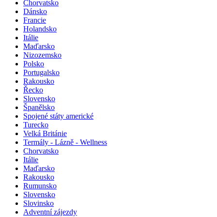
Chorvatsko
Dánsko
Francie
Holandsko
Itálie
Maďarsko
Nizozemsko
Polsko
Portugalsko
Rakousko
Řecko
Slovensko
Španělsko
Spojené státy americké
Turecko
Velká Británie
Termály - Lázně - Wellness
Chorvatsko
Itálie
Maďarsko
Rakousko
Rumunsko
Slovensko
Slovinsko
Adventní zájezdy