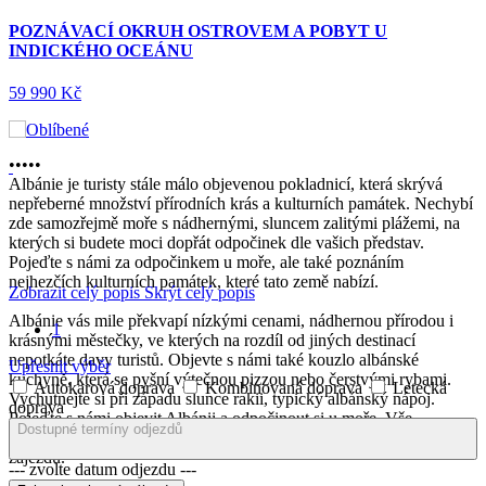
POZNÁVACÍ OKRUH OSTROVEM A POBYT U
INDICKÉHO OCEÁNU
59 990 Kč
•
•
•
•
•
Albánie je turisty stále málo objevenou pokladnicí, která skrývá
nepřeberné množství přírodních krás a kulturních památek. Nechybí
zde samozřejmě moře s nádhernými, sluncem zalitými plážemi, na
kterých si budete moci dopřát odpočinek dle vašich představ.
Pojeďte s námi za odpočinkem u moře, ale také poznáním
nejhezčích kulturních památek, které tato země nabízí.
Zobrazit celý popis
Skrýt celý popis
Albánie vás mile překvapí nízkými cenami, nádhernou přírodou i
1
krásnými městečky, ve kterých na rozdíl od jiných destinací
nepotkáte davy turistů. Objevte s námi také kouzlo albánské
Upřesnit výběr
kuchyně, která se pyšní výtečnou pizzou nebo čerstvými rybami.
Autokarová doprava
Kombinovaná doprava
Letecká
Vychutnejte si při západu slunce rakii, typický albánský nápoj.
doprava
Pojeďte s námi objevit Albánii a odpočinout si u moře. Vše
Dostupné termíny odjezdů
podstatné rádi zařídíme za vás. Stačí si jen vybrat z naší nabídky
zájezdů.
--- zvolte datum odjezdu ---