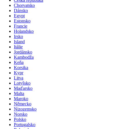
Česká republika
Chorvatsko
Dánsko
Egypt
Estonsko
Francie
Holandsko
Irsko
Island
Itálie
Jordánsko
Kambodža
Keňa
Korsika
Kypr
Litva
Lotyšsko
Maďarsko
Malta
Maroko
Německo
Nizozemsko
Norsko
Polsko
Portugalsko