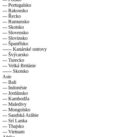
--- Portugalsko
--- Rakousko
--- Řecko
--- Rumunsko
--- Skotsko
--- Slovensko
--- Slovinsko
--- Španělsko
------ Kanárské ostrovy
--- Švýcarsko
--- Turecko
--- Velká Británie
------ Skotsko
Asie
--- Bali
--- Indonésie
--- Jordánsko
--- Kambodža
--- Maledivy
--- Mongolsko
--- Saudská Arábie
--- Srí Lanka
--- Thajsko
--- Vietnam