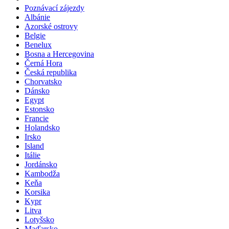
Poznávací zájezdy
Albánie
Azorské ostrovy
Belgie
Benelux
Bosna a Hercegovina
Černá Hora
Česká republika
Chorvatsko
Dánsko
Egypt
Estonsko
Francie
Holandsko
Irsko
Island
Itálie
Jordánsko
Kambodža
Keňa
Korsika
Kypr
Litva
Lotyšsko
Maďarsko