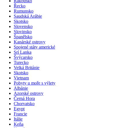
Rakousko
Řecko
Rumunsko
Saudská Arábie
Skotsko
Slovensko
Slovinsko
Španělsko
Kanárské ostrovy
Spojené státy americké
Srí Lanka
Švýcarsko
Turecko
Velká Británie
Skotsko
Vietnam
Pobyty u moře s výlety
Albánie
Azorské ostrovy
Černá Hora
Chorvatsko
Egypt
Francie
Itálie
Keňa