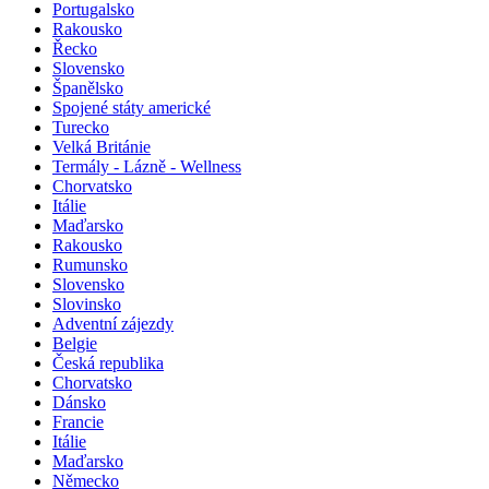
Portugalsko
Rakousko
Řecko
Slovensko
Španělsko
Spojené státy americké
Turecko
Velká Británie
Termály - Lázně - Wellness
Chorvatsko
Itálie
Maďarsko
Rakousko
Rumunsko
Slovensko
Slovinsko
Adventní zájezdy
Belgie
Česká republika
Chorvatsko
Dánsko
Francie
Itálie
Maďarsko
Německo