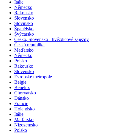
Itálie
Německo
Rakousko
Slovensko
Slovinsko
Španělsko
Švýcarsko
Česko, Slovensko - hvězdicové zájezdy
Česká republika
Maďarsko
Německo
Polsko
Rakousko
Slovensko
Evropské metropole
Belgie
Benelux
Chorvatsko
Dánsko
Francie
Holandsko
Itálie
Maďarsko
Nizozemsko
Polsko