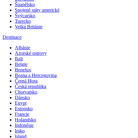
Španělsko
Spojené státy americké
Švýcarsko
Turecko
Velká Británie
Destinace
Albánie
Azorské ostrovy
Bali
Belgie
Benelux
Bosna a Hercegovina
Černá Hora
Česká republika
Chorvatsko
Dánsko
Egypt
Estonsko
Francie
Holandsko
Indonésie
Irsko
Island