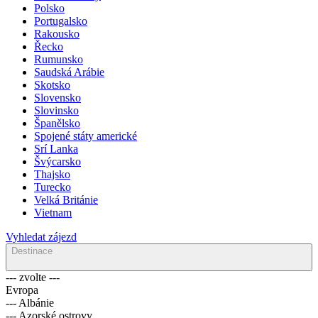
Polsko
Portugalsko
Rakousko
Řecko
Rumunsko
Saudská Arábie
Skotsko
Slovensko
Slovinsko
Španělsko
Spojené státy americké
Srí Lanka
Švýcarsko
Thajsko
Turecko
Velká Británie
Vietnam
Vyhledat zájezd
Destinace
--- zvolte ---
Evropa
--- Albánie
--- Azorské ostrovy