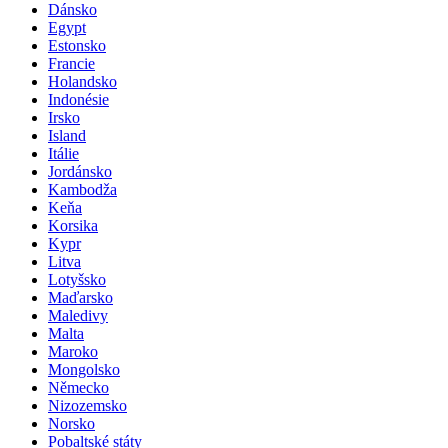
Dánsko
Egypt
Estonsko
Francie
Holandsko
Indonésie
Irsko
Island
Itálie
Jordánsko
Kambodža
Keňa
Korsika
Kypr
Litva
Lotyšsko
Maďarsko
Maledivy
Malta
Maroko
Mongolsko
Německo
Nizozemsko
Norsko
Pobaltské státy