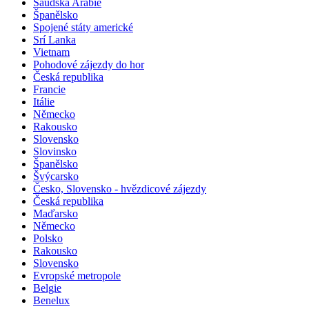
Saudská Arábie
Španělsko
Spojené státy americké
Srí Lanka
Vietnam
Pohodové zájezdy do hor
Česká republika
Francie
Itálie
Německo
Rakousko
Slovensko
Slovinsko
Španělsko
Švýcarsko
Česko, Slovensko - hvězdicové zájezdy
Česká republika
Maďarsko
Německo
Polsko
Rakousko
Slovensko
Evropské metropole
Belgie
Benelux