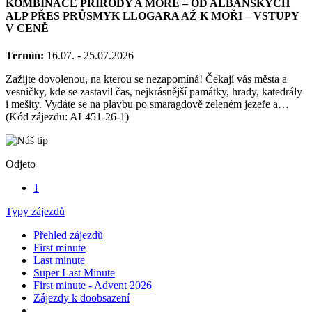
KOMBINACE PŘÍRODY A MOŘE – OD ALBÁNSKÝCH
ALP PŘES PRŮSMYK LLOGARA AŽ K MOŘI – VSTUPY
V CENĚ
Termín:
16.07. - 25.07.2026
Zažijte dovolenou, na kterou se nezapomíná! Čekají vás města a
vesničky, kde se zastavil čas, nejkrásnější památky, hrady, katedrály
i mešity. Vydáte se na plavbu po smaragdově zeleném jezeře a…
(Kód zájezdu: AL451-26-1)
Odjeto
1
Typy zájezdů
Přehled zájezdů
First minute
Last minute
Super Last Minute
First minute - Advent 2026
Zájezdy k doobsazení