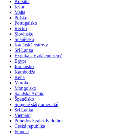
Korsika
Kypr
Malta
Polsko
Portugalsko
Řecko
Slovinsko
Španělsko
Kanárské ostrovy
Srí Lanka
Exotika - Vzdálené země
Egypt
Jordánsko
Kambodža
Keňa
Maroko
Mongolsko
Saudská Arábie
Španělsko
Spojené státy americké
Srí Lanka
Vietnam
Pohodové zájezdy do hor
Česká republika
Francie