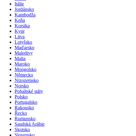
Itálie
Jordánsko
Kambodža
Keňa
Korsika
Kypr
Litva
Lotyšsko
Maďarsko
Maledivy
Malta
Maroko
Mongolsko
Německo
Nizozemsko
Norsko
Pobaltské státy
Polsko
Portugalsko
Rakousko
Řecko
Rumunsko
Saudská Arábie
Skotsko
Slovensko