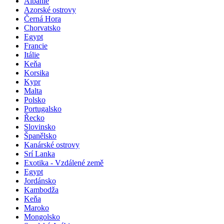
Albánie
Azorské ostrovy
Černá Hora
Chorvatsko
Egypt
Francie
Itálie
Keňa
Korsika
Kypr
Malta
Polsko
Portugalsko
Řecko
Slovinsko
Španělsko
Kanárské ostrovy
Srí Lanka
Exotika - Vzdálené země
Egypt
Jordánsko
Kambodža
Keňa
Maroko
Mongolsko