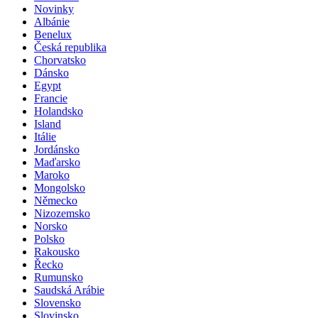
Novinky
Albánie
Benelux
Česká republika
Chorvatsko
Dánsko
Egypt
Francie
Holandsko
Island
Itálie
Jordánsko
Maďarsko
Maroko
Mongolsko
Německo
Nizozemsko
Norsko
Polsko
Rakousko
Řecko
Rumunsko
Saudská Arábie
Slovensko
Slovinsko