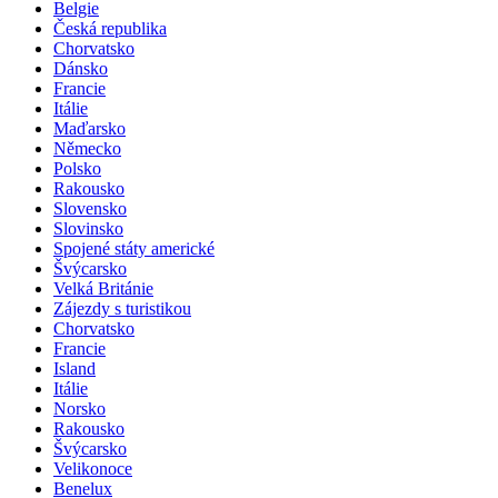
Belgie
Česká republika
Chorvatsko
Dánsko
Francie
Itálie
Maďarsko
Německo
Polsko
Rakousko
Slovensko
Slovinsko
Spojené státy americké
Švýcarsko
Velká Británie
Zájezdy s turistikou
Chorvatsko
Francie
Island
Itálie
Norsko
Rakousko
Švýcarsko
Velikonoce
Benelux