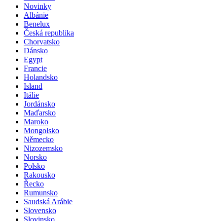
Novinky
Albánie
Benelux
Česká republika
Chorvatsko
Dánsko
Egypt
Francie
Holandsko
Island
Itálie
Jordánsko
Maďarsko
Maroko
Mongolsko
Německo
Nizozemsko
Norsko
Polsko
Rakousko
Řecko
Rumunsko
Saudská Arábie
Slovensko
Slovinsko