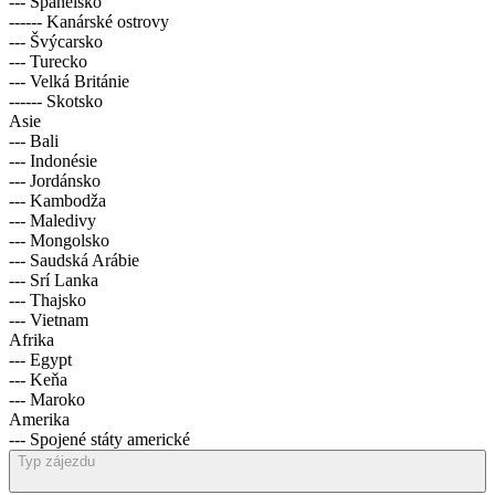
--- Španělsko
------ Kanárské ostrovy
--- Švýcarsko
--- Turecko
--- Velká Británie
------ Skotsko
Asie
--- Bali
--- Indonésie
--- Jordánsko
--- Kambodža
--- Maledivy
--- Mongolsko
--- Saudská Arábie
--- Srí Lanka
--- Thajsko
--- Vietnam
Afrika
--- Egypt
--- Keňa
--- Maroko
Amerika
--- Spojené státy americké
Typ zájezdu