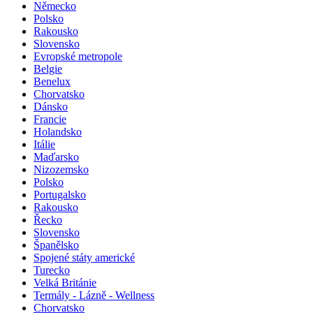
Německo
Polsko
Rakousko
Slovensko
Evropské metropole
Belgie
Benelux
Chorvatsko
Dánsko
Francie
Holandsko
Itálie
Maďarsko
Nizozemsko
Polsko
Portugalsko
Rakousko
Řecko
Slovensko
Španělsko
Spojené státy americké
Turecko
Velká Británie
Termály - Lázně - Wellness
Chorvatsko