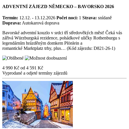
ADVENTNÍ ZÁJEZD NĚMECKO – BAVORSKO 2026
Termín:
12.12. - 13.12.2026
Počet nocí:
1
Strava:
snídaně
Doprava:
Autokarová doprava
Bavorské adventní kouzlo v srdci tří středověkých měst! Čeká vás
zářivá Würzburgs​ká rezidence, pohádkové uličky Rothenburgu s
legendárním hrázděným domkem Plönlein a
romantické Marktplatz trhy, plus… (Kód zájezdu: D821-26-1)
4 990 Kč
od
4 591 Kč
Vyprodané a odjeté termíny zájezdů