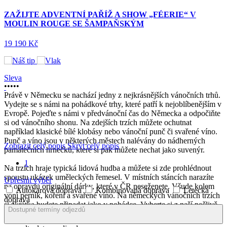
ZAŽIJTE ADVENTNÍ PAŘÍŽ A SHOW „FÉERIE“ V
MOULIN ROUGE SE ŠAMPAŇSKÝM
19 190 Kč
Sleva
•
•
•
•
•
Právě v Německu se nachází jedny z nejkrásnějších vánočních trhů.
Vydejte se s námi na pohádkové trhy, které patří k nejoblíbenějším v
Evropě. Pojeďte s námi v předvánoční čas do Německa a odpočiňte
si od vánočního shonu. Na zdejších trzích můžete ochutnat
například klasické bílé klobásy nebo vánoční punč či svařené víno.
Punč a víno jsou v některých městech nalévány do nádherných
Zobrazit celý popis
Skrýt celý popis
památečních hrnečků, které si pak můžete nechat jako suvenýr.
1
Na trzích hraje typická lidová hudba a můžete si zde prohlédnout
spoustu ukázek uměleckých řemesel. V místních stáncích narazíte
Upřesnit výběr
na opravdu originální dárky, které v ČR neseženete. Všude kolem
Autokarová doprava
Kombinovaná doprava
Letecká
voní perník, koření a svařené víno. Na německých vánočních trzích
doprava
si zkrátka budete připadat jako v pohádce. Vyberte si z naší pečlivě
Dostupné termíny odjezdů
připravené nabídky zájezdů.