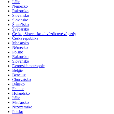
Itálie
Německo
Rakousko
Slovensko
Slovinsko
Španělsko
Švýcarsko
Česko, Slovensko - hvězdicové zájezdy
Česká republika
Maďarsko
Německo
Polsko
Rakousko
Slovensko
Evropské metropole
Belgie
Benelux
Chorvatsko
Dánsko
Francie
Holandsko
Itálie
Maďarsko
Nizozemsko
Polsko