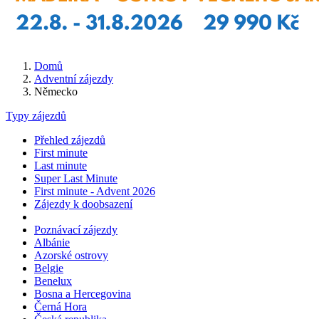
Domů
Adventní zájezdy
Německo
Typy zájezdů
Přehled zájezdů
First minute
Last minute
Super Last Minute
First minute - Advent 2026
Zájezdy k doobsazení
Poznávací zájezdy
Albánie
Azorské ostrovy
Belgie
Benelux
Bosna a Hercegovina
Černá Hora