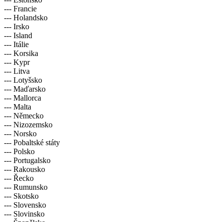
--- Francie
--- Holandsko
--- Irsko
--- Island
--- Itálie
--- Korsika
--- Kypr
--- Litva
--- Lotyšsko
--- Maďarsko
--- Mallorca
--- Malta
--- Německo
--- Nizozemsko
--- Norsko
--- Pobaltské státy
--- Polsko
--- Portugalsko
--- Rakousko
--- Řecko
--- Rumunsko
--- Skotsko
--- Slovensko
--- Slovinsko