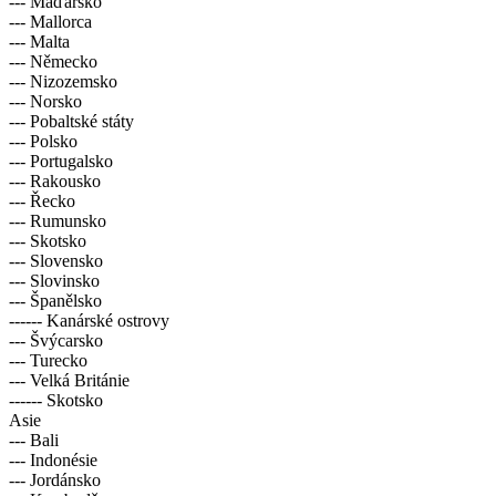
--- Maďarsko
--- Mallorca
--- Malta
--- Německo
--- Nizozemsko
--- Norsko
--- Pobaltské státy
--- Polsko
--- Portugalsko
--- Rakousko
--- Řecko
--- Rumunsko
--- Skotsko
--- Slovensko
--- Slovinsko
--- Španělsko
------ Kanárské ostrovy
--- Švýcarsko
--- Turecko
--- Velká Británie
------ Skotsko
Asie
--- Bali
--- Indonésie
--- Jordánsko