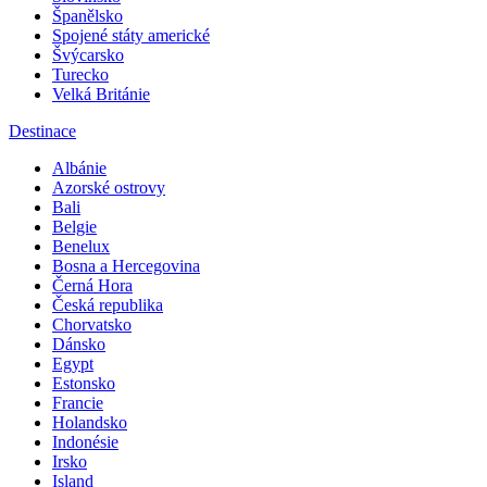
Španělsko
Spojené státy americké
Švýcarsko
Turecko
Velká Británie
Destinace
Albánie
Azorské ostrovy
Bali
Belgie
Benelux
Bosna a Hercegovina
Černá Hora
Česká republika
Chorvatsko
Dánsko
Egypt
Estonsko
Francie
Holandsko
Indonésie
Irsko
Island