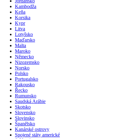
Jordánsko
Kambodža
Keňa
Korsika
Kypr
Litva
Lotyšsko
Maďarsko
Malta
Maroko
Německo
Nizozemsko
Norsko
Polsko
Portugalsko
Rakousko
Řecko
Rumunsko
Saudská Arábie
Skotsko
Slovensko
Slovinsko
Španělsko
Kanárské ostrovy
Spojené státy americké