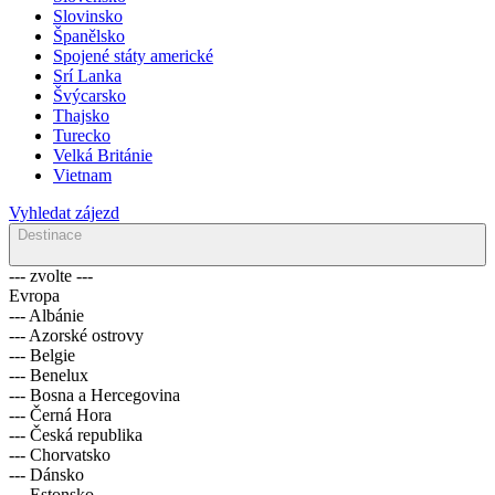
Slovinsko
Španělsko
Spojené státy americké
Srí Lanka
Švýcarsko
Thajsko
Turecko
Velká Británie
Vietnam
Vyhledat zájezd
Destinace
--- zvolte ---
Evropa
--- Albánie
--- Azorské ostrovy
--- Belgie
--- Benelux
--- Bosna a Hercegovina
--- Černá Hora
--- Česká republika
--- Chorvatsko
--- Dánsko
--- Estonsko