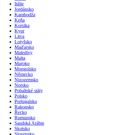
Itálie
Jordánsko
Kambodža
Keňa
Korsika
Kypr
Litva
Lotyšsko
Maďarsko
Maledivy
Malta
Maroko
Mongolsko
Německo
Nizozemsko
Norsko
Pobaltské státy
Polsko
Portugalsko
Rakousko
Řecko
Rumunsko
Saudská Arábie
Skotsko
Slovensko