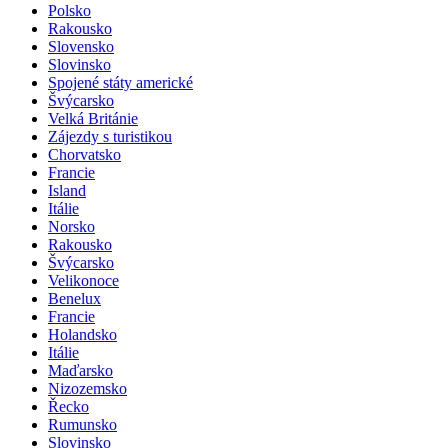
Polsko
Rakousko
Slovensko
Slovinsko
Spojené státy americké
Švýcarsko
Velká Británie
Zájezdy s turistikou
Chorvatsko
Francie
Island
Itálie
Norsko
Rakousko
Švýcarsko
Velikonoce
Benelux
Francie
Holandsko
Itálie
Maďarsko
Nizozemsko
Řecko
Rumunsko
Slovinsko