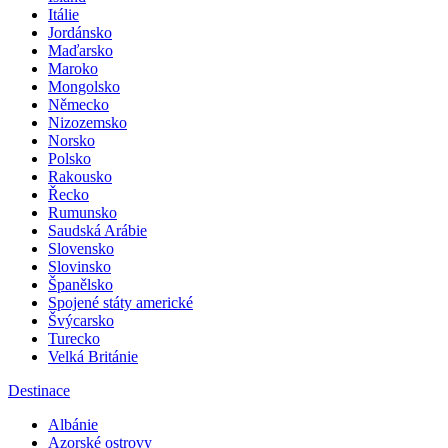
Itálie
Jordánsko
Maďarsko
Maroko
Mongolsko
Německo
Nizozemsko
Norsko
Polsko
Rakousko
Řecko
Rumunsko
Saudská Arábie
Slovensko
Slovinsko
Španělsko
Spojené státy americké
Švýcarsko
Turecko
Velká Británie
Destinace
Albánie
Azorské ostrovy