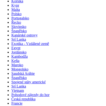
Korsika
Kypr
Malta
Polsko
Portugalsko
Řecko
Slovinsko
Španělsko
Kanárské ostrovy
Srí Lanka
Exotika - Vzdálené země
Egypt
Jordánsko
Kambodža
Keňa
Maroko
Mongolsko
Saudská Arábie
Španělsko
Spojené státy americké
Srí Lanka
Vietnam
Pohodové zájezdy do hor
Česká republika
Francie