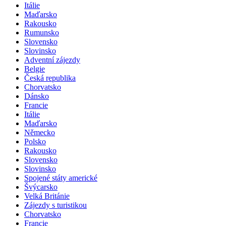
Itálie
Maďarsko
Rakousko
Rumunsko
Slovensko
Slovinsko
Adventní zájezdy
Belgie
Česká republika
Chorvatsko
Dánsko
Francie
Itálie
Maďarsko
Německo
Polsko
Rakousko
Slovensko
Slovinsko
Spojené státy americké
Švýcarsko
Velká Británie
Zájezdy s turistikou
Chorvatsko
Francie