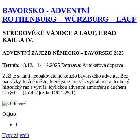
BAVORSKO - ADVENTNÍ
ROTHENBURG – WÜRZBURG – LAUF
STŘEDOVĚKÉ VÁNOCE A LAUF, HRAD
KARLA IV.
ADVENTNÍ ZÁJEZD NĚMECKO – BAVORSKO 2025
Termín:
13.12. - 14.12.2025
Doprava:
Autokarová doprava
Zažijte s námi neopakovatelné kouzlo bavorského adventu. Bez
nadsázky, každé město, které jsme pro vás vybrali má autentický
historický ráz a vytváří idylickou adventní atmosféru s duchem
starých… (Kód zájezdu: D821-25-1)
Odjeto
1
Typy zájezdů