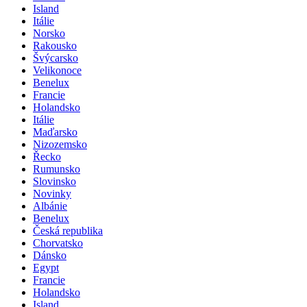
Island
Itálie
Norsko
Rakousko
Švýcarsko
Velikonoce
Benelux
Francie
Holandsko
Itálie
Maďarsko
Nizozemsko
Řecko
Rumunsko
Slovinsko
Novinky
Albánie
Benelux
Česká republika
Chorvatsko
Dánsko
Egypt
Francie
Holandsko
Island