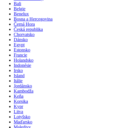
Bali
Belgie
Benelux
Bosna a Hercegovina
Černá Hora
Česká republika
Chorvatsko
Dánsko
Egypt
Estonsko
Francie
Holandsko
Indonésie
Irsko
Island
Itálie
Jordánsko
Kambodža
Keňa
Korsika
Kypr
Litva
Lotyšsko
Maďarsko
Maledivy