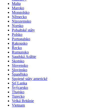
Malta
Maroko
Mongolsko
Německo
Nizozemsko
Norsko
Pobaltské státy
Polsko
Portugalsko
Rakousko
Řecko
Rumunsko
Saudská Arábie
Skotsko
Slovensko
Slovinsko
Španělsko
Spojené státy americké
Srí Lanka
Švýcarsko
Thajsko
Turecko
Velká Británie
Vietnam