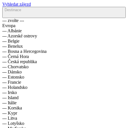
Vyhledat zájezd
Destinace
--- zvolte ---
Evropa
--- Albánie
--- Azorské ostrovy
--- Belgie
--- Benelux
--- Bosna a Hercegovina
--- Černá Hora
--- Česká republika
--- Chorvatsko
--- Dánsko
--- Estonsko
--- Francie
--- Holandsko
--- Irsko
--- Island
--- Itálie
--- Korsika
--- Kypr
--- Litva
--- Lotyšsko