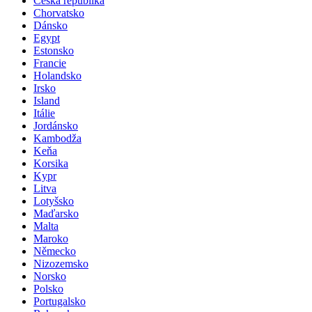
Česká republika
Chorvatsko
Dánsko
Egypt
Estonsko
Francie
Holandsko
Irsko
Island
Itálie
Jordánsko
Kambodža
Keňa
Korsika
Kypr
Litva
Lotyšsko
Maďarsko
Malta
Maroko
Německo
Nizozemsko
Norsko
Polsko
Portugalsko