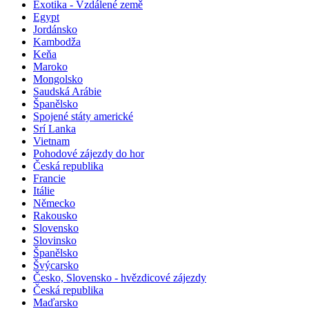
Exotika - Vzdálené země
Egypt
Jordánsko
Kambodža
Keňa
Maroko
Mongolsko
Saudská Arábie
Španělsko
Spojené státy americké
Srí Lanka
Vietnam
Pohodové zájezdy do hor
Česká republika
Francie
Itálie
Německo
Rakousko
Slovensko
Slovinsko
Španělsko
Švýcarsko
Česko, Slovensko - hvězdicové zájezdy
Česká republika
Maďarsko