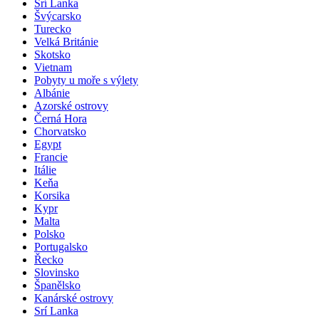
Srí Lanka
Švýcarsko
Turecko
Velká Británie
Skotsko
Vietnam
Pobyty u moře s výlety
Albánie
Azorské ostrovy
Černá Hora
Chorvatsko
Egypt
Francie
Itálie
Keňa
Korsika
Kypr
Malta
Polsko
Portugalsko
Řecko
Slovinsko
Španělsko
Kanárské ostrovy
Srí Lanka