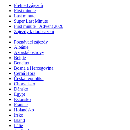
Přehled zájezdů
First minute
Last minute
Super Last Minute
First minute - Advent 2026
Zájezdy k doobsazení
Poznávací zájezdy
Albánie
Azorské ostrovy
Belgie
Benelux
Bosna a Hercegovina
Černá Hora
Česká republika
Chorvatsko
Dánsko
Egypt
Estonsko
Francie
Holandsko
Irsko
Island
Itálie