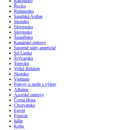
Rakousko
Řecko
Rumunsko
Saudská Arábie
Skotsko
Slovensko
Slovinsko
Španělsko
Kanárské ostrovy
Spojené státy americké
Srí Lanka
Švýcarsko
Turecko
Velká Británie
Skotsko
Vietnam
Pobyty u moře s výlety
Albánie
Azorské ostrovy
Černá Hora
Chorvatsko
Egypt
Francie
Itálie
Keňa