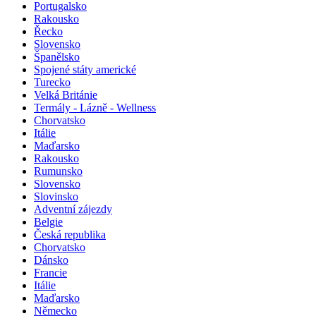
Portugalsko
Rakousko
Řecko
Slovensko
Španělsko
Spojené státy americké
Turecko
Velká Británie
Termály - Lázně - Wellness
Chorvatsko
Itálie
Maďarsko
Rakousko
Rumunsko
Slovensko
Slovinsko
Adventní zájezdy
Belgie
Česká republika
Chorvatsko
Dánsko
Francie
Itálie
Maďarsko
Německo