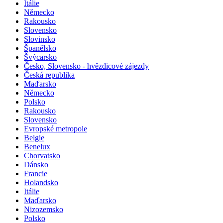
Itálie
Německo
Rakousko
Slovensko
Slovinsko
Španělsko
Švýcarsko
Česko, Slovensko - hvězdicové zájezdy
Česká republika
Maďarsko
Německo
Polsko
Rakousko
Slovensko
Evropské metropole
Belgie
Benelux
Chorvatsko
Dánsko
Francie
Holandsko
Itálie
Maďarsko
Nizozemsko
Polsko