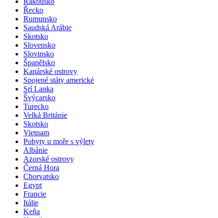
Rakousko
Řecko
Rumunsko
Saudská Arábie
Skotsko
Slovensko
Slovinsko
Španělsko
Kanárské ostrovy
Spojené státy americké
Srí Lanka
Švýcarsko
Turecko
Velká Británie
Skotsko
Vietnam
Pobyty u moře s výlety
Albánie
Azorské ostrovy
Černá Hora
Chorvatsko
Egypt
Francie
Itálie
Keňa