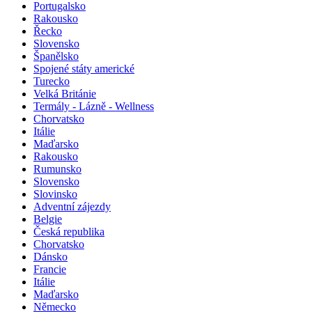
Portugalsko
Rakousko
Řecko
Slovensko
Španělsko
Spojené státy americké
Turecko
Velká Británie
Termály - Lázně - Wellness
Chorvatsko
Itálie
Maďarsko
Rakousko
Rumunsko
Slovensko
Slovinsko
Adventní zájezdy
Belgie
Česká republika
Chorvatsko
Dánsko
Francie
Itálie
Maďarsko
Německo