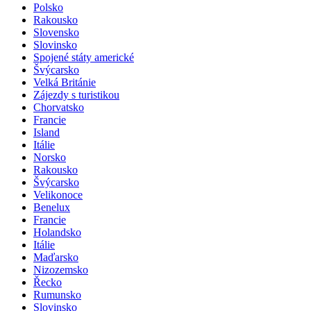
Polsko
Rakousko
Slovensko
Slovinsko
Spojené státy americké
Švýcarsko
Velká Británie
Zájezdy s turistikou
Chorvatsko
Francie
Island
Itálie
Norsko
Rakousko
Švýcarsko
Velikonoce
Benelux
Francie
Holandsko
Itálie
Maďarsko
Nizozemsko
Řecko
Rumunsko
Slovinsko