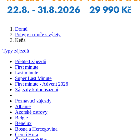
Domů
Pobyty u moře s výlety
Keňa
Typy zájezdů
Přehled zájezdů
First minute
Last minute
Super Last Minute
First minute - Advent 2026
Zájezdy k doobsazení
Poznávací zájezdy
Albánie
Azorské ostrovy
Belgie
Benelux
Bosna a Hercegovina
Černá Hora