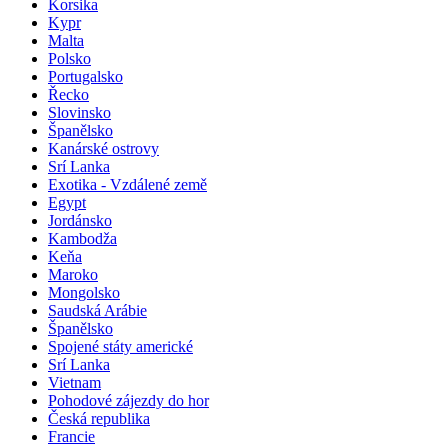
Korsika
Kypr
Malta
Polsko
Portugalsko
Řecko
Slovinsko
Španělsko
Kanárské ostrovy
Srí Lanka
Exotika - Vzdálené země
Egypt
Jordánsko
Kambodža
Keňa
Maroko
Mongolsko
Saudská Arábie
Španělsko
Spojené státy americké
Srí Lanka
Vietnam
Pohodové zájezdy do hor
Česká republika
Francie