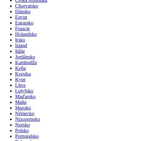
Česká republika
Chorvatsko
Dánsko
Egypt
Estonsko
Francie
Holandsko
Irsko
Island
Itálie
Jordánsko
Kambodža
Keňa
Korsika
Kypr
Litva
Lotyšsko
Maďarsko
Malta
Maroko
Německo
Nizozemsko
Norsko
Polsko
Portugalsko