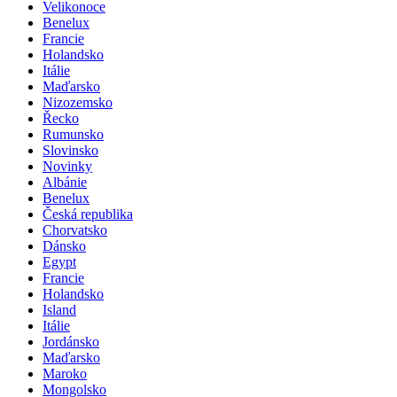
Švýcarsko
Velikonoce
Benelux
Francie
Holandsko
Itálie
Maďarsko
Nizozemsko
Řecko
Rumunsko
Slovinsko
Novinky
Albánie
Benelux
Česká republika
Chorvatsko
Dánsko
Egypt
Francie
Holandsko
Island
Itálie
Jordánsko
Maďarsko
Maroko