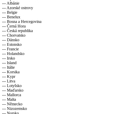
Evropa
--- Albánie
--- Azorské ostrovy
--- Belgie
--- Benelux
--- Bosna a Hercegovina
--- Černá Hora
--- Česká republika
--- Chorvatsko
--- Dánsko
--- Estonsko
--- Francie
--- Holandsko
--- Irsko
--- Island
--- Itálie
--- Korsika
--- Kypr
--- Litva
--- Lotyšsko
--- Maďarsko
--- Mallorca
--- Malta
--- Německo
--- Nizozemsko