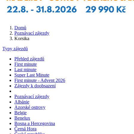
Domů
Poznávací zájezdy
Korsika
Typy zájezdů
Přehled zájezdů
First minute
Last minute
Super Last Minute
First minute - Advent 2026
Zájezdy k doobsazení
Poznávací zájezdy
Albánie
Azorské ostrovy
Belgie
Benelux
Bosna a Hercegovina
Černá Hora