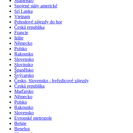
Saudská Arábie
Španělsko
Spojené státy americké
Srí Lanka
Vietnam
Pohodové zájezdy do hor
Česká republika
Francie
Itálie
Německo
Polsko
Rakousko
Slovensko
Slovinsko
Španělsko
Švýcarsko
Česko, Slovensko - hvězdicové zájezdy
Česká republika
Maďarsko
Německo
Polsko
Rakousko
Slovensko
Evropské metropole
Belgie