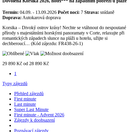
Dovolená Korsika 2026, hotel*** na západním pobřeží u pláže
Termín:
04.09. - 13.09.2026
Počet nocí:
7
Strava:
snídaně
Doprava:
Autokarová doprava
Korsika – Divoký ostrov krásy! Nechte se vtáhnout do nespoutané
přírody s majestátními horskými panoramaty v Corte, relaxujte při
romantických západech slunce na pláži u hotelu, užijte si
dechberoucí… (Kód zájezdu: FR438-26-1)
29 890 Kč
od
28 890 Kč
1
Typy zájezdů
Přehled zájezdů
First minute
Last minute
Super Last Minute
First minute - Advent 2026
Zájezdy k doobsazení