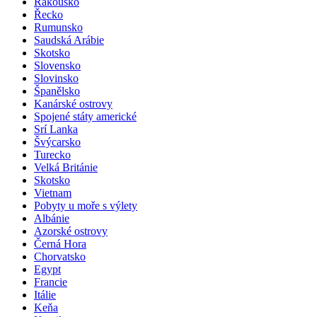
Rakousko
Řecko
Rumunsko
Saudská Arábie
Skotsko
Slovensko
Slovinsko
Španělsko
Kanárské ostrovy
Spojené státy americké
Srí Lanka
Švýcarsko
Turecko
Velká Británie
Skotsko
Vietnam
Pobyty u moře s výlety
Albánie
Azorské ostrovy
Černá Hora
Chorvatsko
Egypt
Francie
Itálie
Keňa