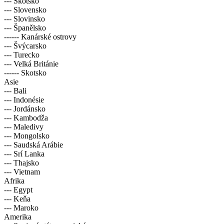
--- Skotsko
--- Slovensko
--- Slovinsko
--- Španělsko
------ Kanárské ostrovy
--- Švýcarsko
--- Turecko
--- Velká Británie
------ Skotsko
Asie
--- Bali
--- Indonésie
--- Jordánsko
--- Kambodža
--- Maledivy
--- Mongolsko
--- Saudská Arábie
--- Srí Lanka
--- Thajsko
--- Vietnam
Afrika
--- Egypt
--- Keňa
--- Maroko
Amerika