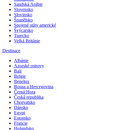
Saudská Arábie
Slovensko
Slovinsko
Španělsko
Spojené státy americké
Švýcarsko
Turecko
Velká Británie
Destinace
Albánie
Azorské ostrovy
Bali
Belgie
Benelux
Bosna a Hercegovina
Černá Hora
Česká republika
Chorvatsko
Dánsko
Egypt
Estonsko
Francie
Holandsko