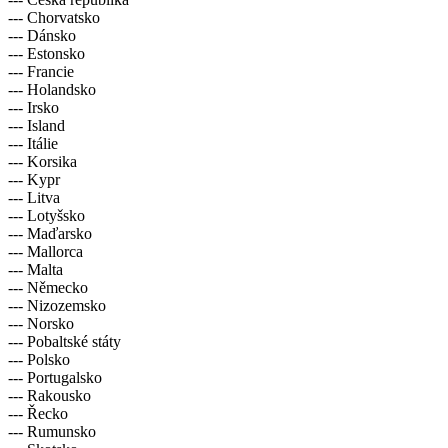
--- Chorvatsko
--- Dánsko
--- Estonsko
--- Francie
--- Holandsko
--- Irsko
--- Island
--- Itálie
--- Korsika
--- Kypr
--- Litva
--- Lotyšsko
--- Maďarsko
--- Mallorca
--- Malta
--- Německo
--- Nizozemsko
--- Norsko
--- Pobaltské státy
--- Polsko
--- Portugalsko
--- Rakousko
--- Řecko
--- Rumunsko