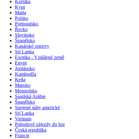
Korsika
Kypr
Malta
Polsko
Portugalsko
Řecko
Slovinsko
Španělsko
Kanárské ostrovy
Srí Lanka
Exotika - Vzdálené země
Egypt
Jordánsko
Kambodža
Keňa
Maroko
Mongolsko
Saudská Arábie
Španělsko
Spojené státy americké
Srí Lanka
Vietnam
Pohodové zájezdy do hor
Česká republika
Francie