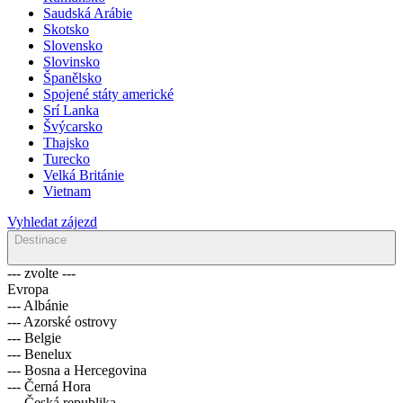
Saudská Arábie
Skotsko
Slovensko
Slovinsko
Španělsko
Spojené státy americké
Srí Lanka
Švýcarsko
Thajsko
Turecko
Velká Británie
Vietnam
Vyhledat zájezd
Destinace
--- zvolte ---
Evropa
--- Albánie
--- Azorské ostrovy
--- Belgie
--- Benelux
--- Bosna a Hercegovina
--- Černá Hora
--- Česká republika