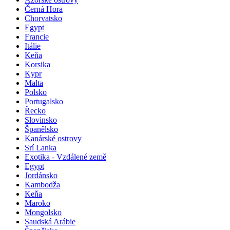
Albánie
Azorské ostrovy
Černá Hora
Chorvatsko
Egypt
Francie
Itálie
Keňa
Korsika
Kypr
Malta
Polsko
Portugalsko
Řecko
Slovinsko
Španělsko
Kanárské ostrovy
Srí Lanka
Exotika - Vzdálené země
Egypt
Jordánsko
Kambodža
Keňa
Maroko
Mongolsko