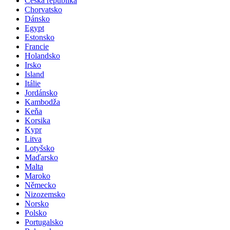
Česká republika
Chorvatsko
Dánsko
Egypt
Estonsko
Francie
Holandsko
Irsko
Island
Itálie
Jordánsko
Kambodža
Keňa
Korsika
Kypr
Litva
Lotyšsko
Maďarsko
Malta
Maroko
Německo
Nizozemsko
Norsko
Polsko
Portugalsko