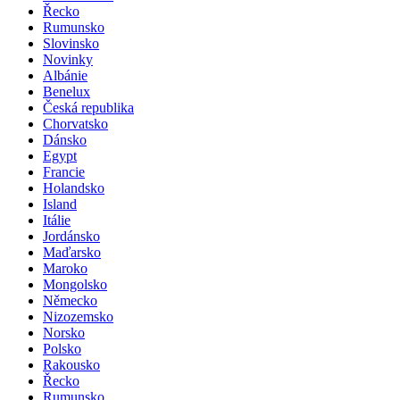
Řecko
Rumunsko
Slovinsko
Novinky
Albánie
Benelux
Česká republika
Chorvatsko
Dánsko
Egypt
Francie
Holandsko
Island
Itálie
Jordánsko
Maďarsko
Maroko
Mongolsko
Německo
Nizozemsko
Norsko
Polsko
Rakousko
Řecko
Rumunsko