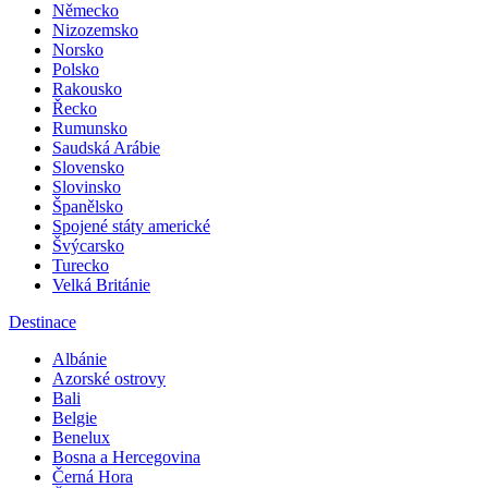
Mongolsko
Německo
Nizozemsko
Norsko
Polsko
Rakousko
Řecko
Rumunsko
Saudská Arábie
Slovensko
Slovinsko
Španělsko
Spojené státy americké
Švýcarsko
Turecko
Velká Británie
Destinace
Albánie
Azorské ostrovy
Bali
Belgie
Benelux
Bosna a Hercegovina