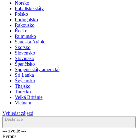
Nizozemsko
Norsko
Pobaltské státy
Polsko
Portugalsko
Rakousko
Řecko
Rumunsko
Saudská Arábie
Skotsko
Slovensko
Slovinsko
Španělsko
Spojené státy americké
Srí Lanka
Švýcarsko
Thajsko
Turecko
Velká Británie
Vietnam
Vyhledat zájezd
Destinace
--- zvolte ---