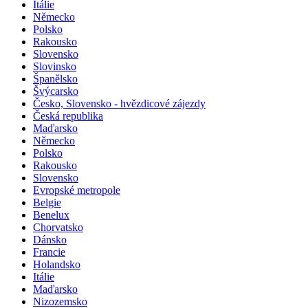
Itálie
Německo
Polsko
Rakousko
Slovensko
Slovinsko
Španělsko
Švýcarsko
Česko, Slovensko - hvězdicové zájezdy
Česká republika
Maďarsko
Německo
Polsko
Rakousko
Slovensko
Evropské metropole
Belgie
Benelux
Chorvatsko
Dánsko
Francie
Holandsko
Itálie
Maďarsko
Nizozemsko