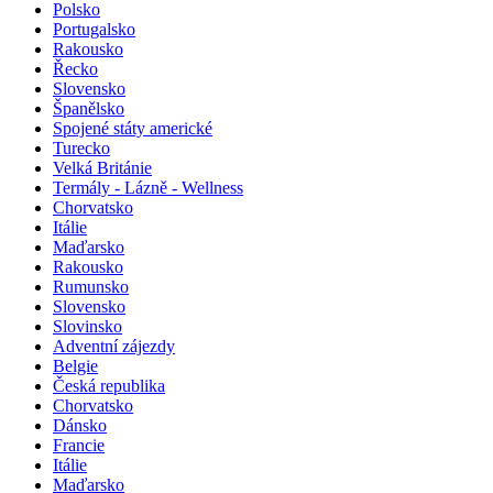
Polsko
Portugalsko
Rakousko
Řecko
Slovensko
Španělsko
Spojené státy americké
Turecko
Velká Británie
Termály - Lázně - Wellness
Chorvatsko
Itálie
Maďarsko
Rakousko
Rumunsko
Slovensko
Slovinsko
Adventní zájezdy
Belgie
Česká republika
Chorvatsko
Dánsko
Francie
Itálie
Maďarsko