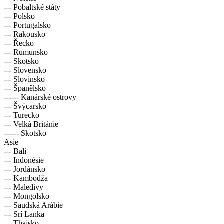
--- Norsko
--- Pobaltské státy
--- Polsko
--- Portugalsko
--- Rakousko
--- Řecko
--- Rumunsko
--- Skotsko
--- Slovensko
--- Slovinsko
--- Španělsko
------ Kanárské ostrovy
--- Švýcarsko
--- Turecko
--- Velká Británie
------ Skotsko
Asie
--- Bali
--- Indonésie
--- Jordánsko
--- Kambodža
--- Maledivy
--- Mongolsko
--- Saudská Arábie