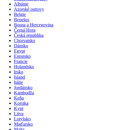
Poznávací zájezdy
Albánie
Azorské ostrovy
Belgie
Benelux
Bosna a Hercegovina
Černá Hora
Česká republika
Chorvatsko
Dánsko
Egypt
Estonsko
Francie
Holandsko
Irsko
Island
Itálie
Jordánsko
Kambodža
Keňa
Korsika
Kypr
Litva
Lotyšsko
Maďarsko