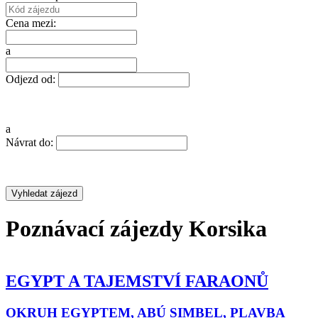
Cena mezi:
a
Odjezd od:
a
Návrat do:
Poznávací zájezdy Korsika
YPT A TAJEMSTVÍ FARAONŮ
SRÍ
ZA 
RUH EGYPTEM, ABÚ SIMBEL, PLAVBA