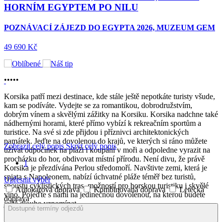
EX
RNÍM EGYPTEM PO NILU
OS
NÁVACÍ ZÁJEZD DO EGYPTA 2026, MUZEUM GEM
KRÁ
MĚS
90 Kč
PLAN
YALA
POBŘ
•
•
•
•
•
ŽEL
Korsika patří mezi destinace, kde stále ještě nepotkáte turisty všude,
POZN
kam se podíváte. Vydejte se za romantikou, dobrodružstvím,
OSTR
dobrým vínem a skvělými zážitky na Korsiku. Korsika nadchne také
POBY
nádhernými horami, které přímo vybízí k rekreačním sportům a
INDI
turistice. Na své si zde přijdou i příznivci architektonických
OCEÁ
památek. Jeďte na dovolenou do krajů, ve kterých si ráno můžete
Zobrazit celý popis
Skrýt celý popis
užívat odpočinek na pláži i koupání v moři a odpoledne vyrazit na
59 990
procházku do hor, obdivovat místní přírodu. Není divu, že právě
1
Korsika je přezdívána Perlou středomoří. Navštivte zemi, která je
spjata s Napoleonem, nabízí úchvatné pláže téměř bez turistů,
Upřesnit výběr
spoustu cyklistických tras, možností pro horskou turistiku i skvělé
Autokarová doprava
Kombinovaná doprava
Letecká
víno. Pojeďte s námi na jedinečnou dovolenou, na kterou budete
doprava
ještě dlouho vzpomínat.
Dostupné termíny odjezdů