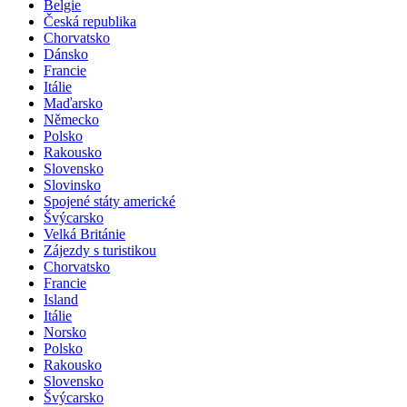
Adventní zájezdy
Belgie
Česká republika
Chorvatsko
Dánsko
Francie
Itálie
Maďarsko
Německo
Polsko
Rakousko
Slovensko
Slovinsko
Spojené státy americké
Švýcarsko
Velká Británie
Zájezdy s turistikou
Chorvatsko
Francie
Island
Itálie
Norsko
Polsko
Rakousko
Slovensko