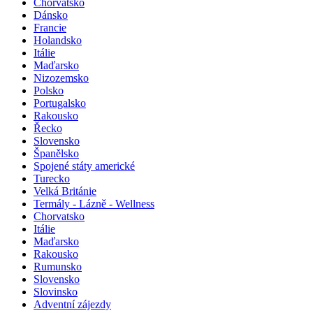
Benelux
Chorvatsko
Dánsko
Francie
Holandsko
Itálie
Maďarsko
Nizozemsko
Polsko
Portugalsko
Rakousko
Řecko
Slovensko
Španělsko
Spojené státy americké
Turecko
Velká Británie
Termály - Lázně - Wellness
Chorvatsko
Itálie
Maďarsko
Rakousko
Rumunsko
Slovensko
Slovinsko