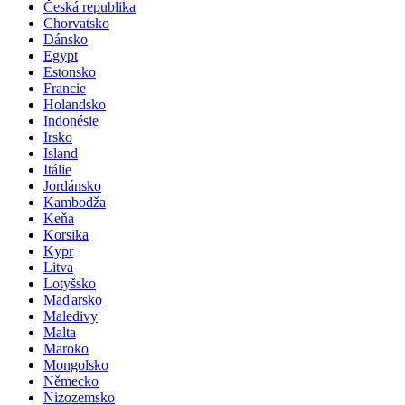
Černá Hora
Česká republika
Chorvatsko
Dánsko
Egypt
Estonsko
Francie
Holandsko
Indonésie
Irsko
Island
Itálie
Jordánsko
Kambodža
Keňa
Korsika
Kypr
Litva
Lotyšsko
Maďarsko
Maledivy
Malta
Maroko
Mongolsko
Německo