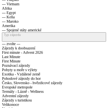
--- Srí Lanka
--- Thajsko
--- Vietnam
Afrika
--- Egypt
--- Keňa
--- Maroko
Amerika
--- Spojené státy americké
Typ zájezdu
--- zvolte ---
Zájezdy k doobsazení
First minute - Advent 2026
Last Minute
First Minute
Poznávací zájezdy
Pobyty u moře s výlety
Exotika - Vzdálené země
Pohodové zájezdy do hor
Česko, Slovensko - hvězdicové zájezdy
Evropské metropole
Termály - Lázně - Wellness
Adventní zájezdy
Zájezdy s turistikou