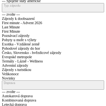
--- Spojené státy americké
Typ zájezdu
--- zvolte ---
Zájezdy k doobsazení
First minute - Advent 2026
Last Minute
First Minute
Poznávací zájezdy
Pobyty u moře s výlety
Exotika - Vzdálené země
Pohodové zájezdy do hor
Česko, Slovensko - hvězdicové zájezdy
Evropské metropole
Termály - Lázně - Wellness
Adventní zájezdy
Zájezdy s turistikou
Velikonoce
Novinky
Doprava
--- zvolte ---
Autokarová doprava
Kombinovaná doprava
Letecká doprava