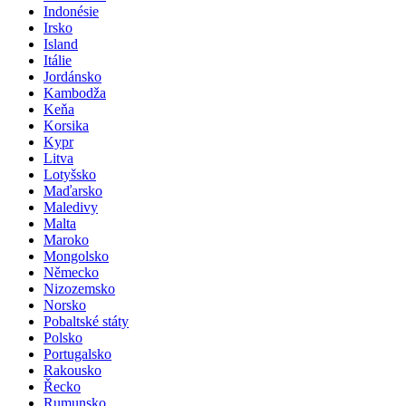
Indonésie
Irsko
Island
Itálie
Jordánsko
Kambodža
Keňa
Korsika
Kypr
Litva
Lotyšsko
Maďarsko
Maledivy
Malta
Maroko
Mongolsko
Německo
Nizozemsko
Norsko
Pobaltské státy
Polsko
Portugalsko
Rakousko
Řecko
Rumunsko