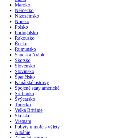
Malta
Maroko
Německo
Nizozemsko
Norsko
Polsko
Portugalsko
Rakousko
Řecko
Rumunsko
Saudská Arábie
Skotsko
Slovensko
Slovinsko
Španělsko
Kanárské ostrovy
Spojené státy americké
Srí Lanka
Švýcarsko
Turecko
Velká Británie
Skotsko
Vietnam
Pobyty u moře s výlety