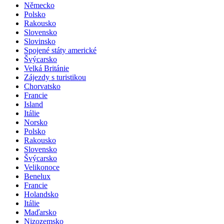
Německo
Polsko
Rakousko
Slovensko
Slovinsko
Spojené státy americké
Švýcarsko
Velká Británie
Zájezdy s turistikou
Chorvatsko
Francie
Island
Itálie
Norsko
Polsko
Rakousko
Slovensko
Švýcarsko
Velikonoce
Benelux
Francie
Holandsko
Itálie
Maďarsko
Nizozemsko