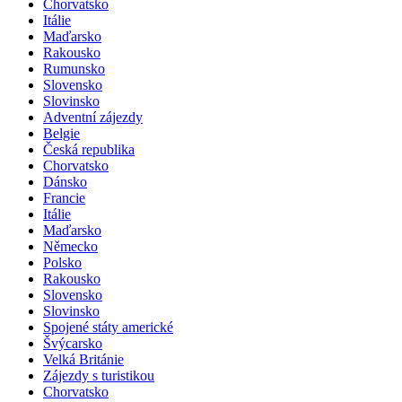
Chorvatsko
Itálie
Maďarsko
Rakousko
Rumunsko
Slovensko
Slovinsko
Adventní zájezdy
Belgie
Česká republika
Chorvatsko
Dánsko
Francie
Itálie
Maďarsko
Německo
Polsko
Rakousko
Slovensko
Slovinsko
Spojené státy americké
Švýcarsko
Velká Británie
Zájezdy s turistikou
Chorvatsko