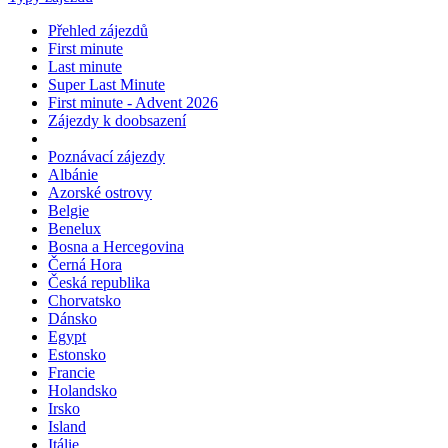
Přehled zájezdů
First minute
Last minute
Super Last Minute
First minute - Advent 2026
Zájezdy k doobsazení
Poznávací zájezdy
Albánie
Azorské ostrovy
Belgie
Benelux
Bosna a Hercegovina
Černá Hora
Česká republika
Chorvatsko
Dánsko
Egypt
Estonsko
Francie
Holandsko
Irsko
Island
Itálie