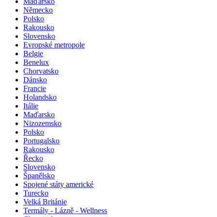
Maďarsko
Německo
Polsko
Rakousko
Slovensko
Evropské metropole
Belgie
Benelux
Chorvatsko
Dánsko
Francie
Holandsko
Itálie
Maďarsko
Nizozemsko
Polsko
Portugalsko
Rakousko
Řecko
Slovensko
Španělsko
Spojené státy americké
Turecko
Velká Británie
Termály - Lázně - Wellness