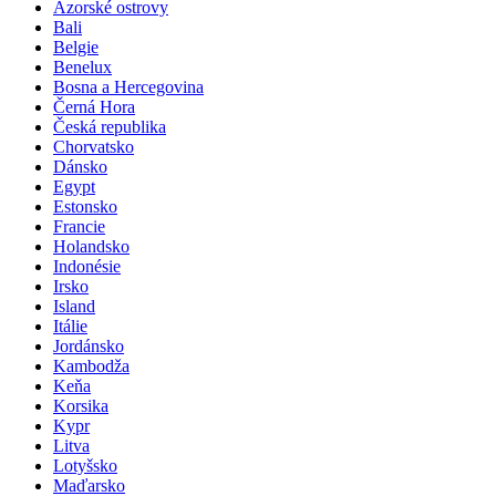
Azorské ostrovy
Bali
Belgie
Benelux
Bosna a Hercegovina
Černá Hora
Česká republika
Chorvatsko
Dánsko
Egypt
Estonsko
Francie
Holandsko
Indonésie
Irsko
Island
Itálie
Jordánsko
Kambodža
Keňa
Korsika
Kypr
Litva
Lotyšsko
Maďarsko