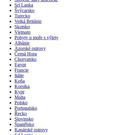
Srí Lanka
Švýcarsko
Turecko
Velká Británie
Skotsko
Vietnam
Pobyty u moře s výlety
Albánie
Azorské ostrovy
Černá Hora
Chorvatsko
Egypt
Francie
Itálie
Keňa
Korsika
Kypr
Malta
Polsko
Portugalsko
Řecko
Slovinsko
Španělsko
Kanárské ostrovy