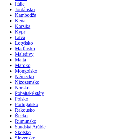
Itálie
Jordánsko
Kambodža
Keňa
Korsika
Kypr
Litva
Lotyšsko
Maďarsko
Maledivy
Malta
Maroko
Mongolsko
Německo
Nizozemsko
Norsko
Pobaltské státy
Polsko
Portugalsko
Rakousko
Řecko
Rumunsko
Saudská Arábie
Skotsko
Slovensko