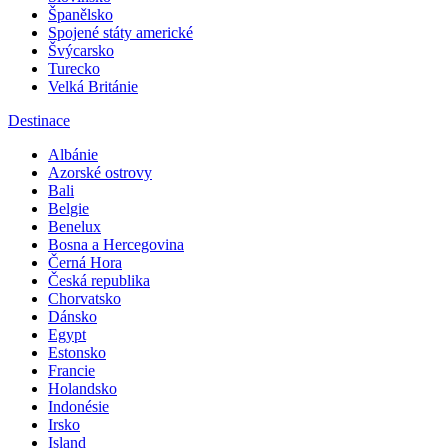
Španělsko
Spojené státy americké
Švýcarsko
Turecko
Velká Británie
Destinace
Albánie
Azorské ostrovy
Bali
Belgie
Benelux
Bosna a Hercegovina
Černá Hora
Česká republika
Chorvatsko
Dánsko
Egypt
Estonsko
Francie
Holandsko
Indonésie
Irsko
Island