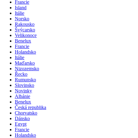
Francie
Island
Itálie
Norsko
Rakousko
Švýcarsko
Velikonoce
Benelux
Francie
Holandsko
Itálie
Maďarsko
Nizozemsko
Řecko
Rumunsko
Slovinsko
Novinky
Albánie
Benelux
Česká republika
Chorvatsko
Dánsko
Egypt
Francie
Holandsko