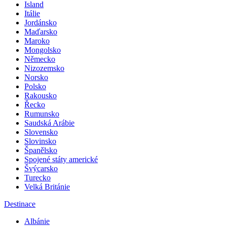
Island
Itálie
Jordánsko
Maďarsko
Maroko
Mongolsko
Německo
Nizozemsko
Norsko
Polsko
Rakousko
Řecko
Rumunsko
Saudská Arábie
Slovensko
Slovinsko
Španělsko
Spojené státy americké
Švýcarsko
Turecko
Velká Británie
Destinace
Albánie