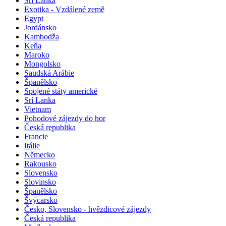
Srí Lanka
Exotika - Vzdálené země
Egypt
Jordánsko
Kambodža
Keňa
Maroko
Mongolsko
Saudská Arábie
Španělsko
Spojené státy americké
Srí Lanka
Vietnam
Pohodové zájezdy do hor
Česká republika
Francie
Itálie
Německo
Rakousko
Slovensko
Slovinsko
Španělsko
Švýcarsko
Česko, Slovensko - hvězdicové zájezdy
Česká republika