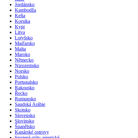
Jordánsko
Kambodža
Keňa
Korsika
Kypr
Litva
Lotyšsko
Maďarsko
Malta
Maroko
Německo
Nizozemsko
Norsko
Polsko
Portugalsko
Rakousko
Řecko
Rumunsko
Saudská Arábie
Skotsko
Slovensko
Slovinsko
Španělsko
Kanárské ostrovy
Spojené státy americké