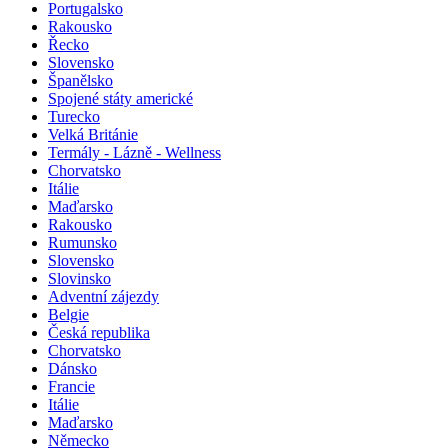
Portugalsko
Rakousko
Řecko
Slovensko
Španělsko
Spojené státy americké
Turecko
Velká Británie
Termály - Lázně - Wellness
Chorvatsko
Itálie
Maďarsko
Rakousko
Rumunsko
Slovensko
Slovinsko
Adventní zájezdy
Belgie
Česká republika
Chorvatsko
Dánsko
Francie
Itálie
Maďarsko
Německo