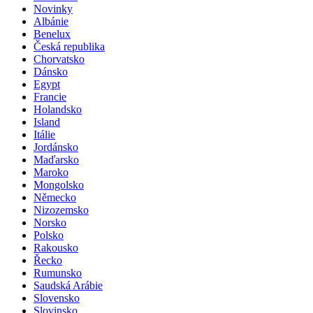
Novinky
Albánie
Benelux
Česká republika
Chorvatsko
Dánsko
Egypt
Francie
Holandsko
Island
Itálie
Jordánsko
Maďarsko
Maroko
Mongolsko
Německo
Nizozemsko
Norsko
Polsko
Rakousko
Řecko
Rumunsko
Saudská Arábie
Slovensko
Slovinsko