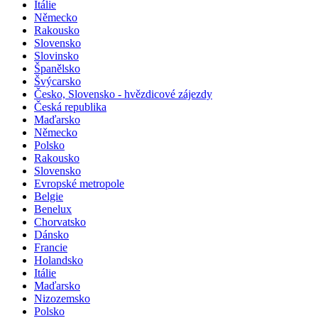
Itálie
Německo
Rakousko
Slovensko
Slovinsko
Španělsko
Švýcarsko
Česko, Slovensko - hvězdicové zájezdy
Česká republika
Maďarsko
Německo
Polsko
Rakousko
Slovensko
Evropské metropole
Belgie
Benelux
Chorvatsko
Dánsko
Francie
Holandsko
Itálie
Maďarsko
Nizozemsko
Polsko