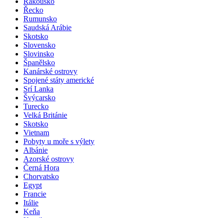
Rakousko
Řecko
Rumunsko
Saudská Arábie
Skotsko
Slovensko
Slovinsko
Španělsko
Kanárské ostrovy
Spojené státy americké
Srí Lanka
Švýcarsko
Turecko
Velká Británie
Skotsko
Vietnam
Pobyty u moře s výlety
Albánie
Azorské ostrovy
Černá Hora
Chorvatsko
Egypt
Francie
Itálie
Keňa