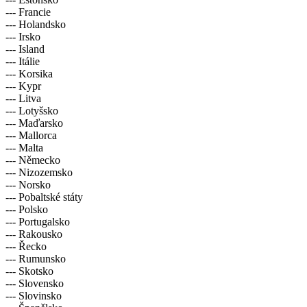
--- Francie
--- Holandsko
--- Irsko
--- Island
--- Itálie
--- Korsika
--- Kypr
--- Litva
--- Lotyšsko
--- Maďarsko
--- Mallorca
--- Malta
--- Německo
--- Nizozemsko
--- Norsko
--- Pobaltské státy
--- Polsko
--- Portugalsko
--- Rakousko
--- Řecko
--- Rumunsko
--- Skotsko
--- Slovensko
--- Slovinsko