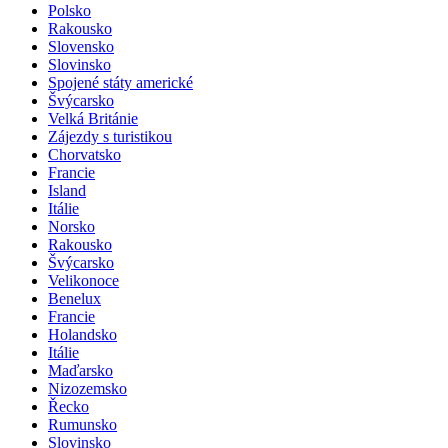
Polsko
Rakousko
Slovensko
Slovinsko
Spojené státy americké
Švýcarsko
Velká Británie
Zájezdy s turistikou
Chorvatsko
Francie
Island
Itálie
Norsko
Rakousko
Švýcarsko
Velikonoce
Benelux
Francie
Holandsko
Itálie
Maďarsko
Nizozemsko
Řecko
Rumunsko
Slovinsko