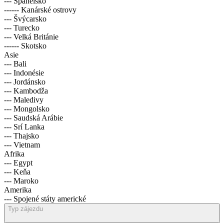
--- Španělsko
------ Kanárské ostrovy
--- Švýcarsko
--- Turecko
--- Velká Británie
------ Skotsko
Asie
--- Bali
--- Indonésie
--- Jordánsko
--- Kambodža
--- Maledivy
--- Mongolsko
--- Saudská Arábie
--- Srí Lanka
--- Thajsko
--- Vietnam
Afrika
--- Egypt
--- Keňa
--- Maroko
Amerika
--- Spojené státy americké
Typ zájezdu