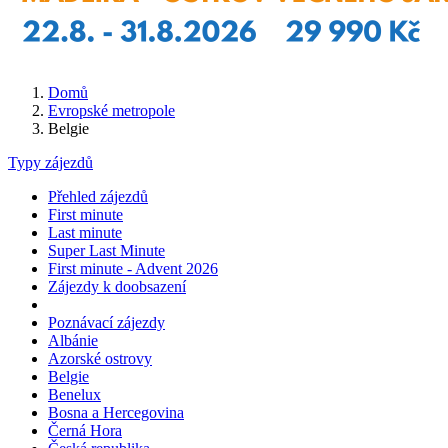
Domů
Evropské metropole
Belgie
Typy zájezdů
Přehled zájezdů
First minute
Last minute
Super Last Minute
First minute - Advent 2026
Zájezdy k doobsazení
Poznávací zájezdy
Albánie
Azorské ostrovy
Belgie
Benelux
Bosna a Hercegovina
Černá Hora