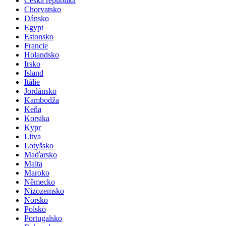
Česká republika
Chorvatsko
Dánsko
Egypt
Estonsko
Francie
Holandsko
Irsko
Island
Itálie
Jordánsko
Kambodža
Keňa
Korsika
Kypr
Litva
Lotyšsko
Maďarsko
Malta
Maroko
Německo
Nizozemsko
Norsko
Polsko
Portugalsko