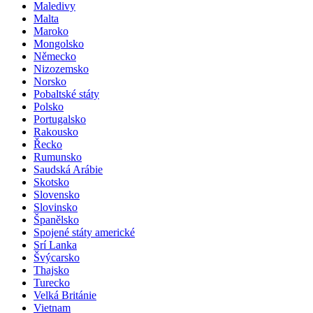
Maledivy
Malta
Maroko
Mongolsko
Německo
Nizozemsko
Norsko
Pobaltské státy
Polsko
Portugalsko
Rakousko
Řecko
Rumunsko
Saudská Arábie
Skotsko
Slovensko
Slovinsko
Španělsko
Spojené státy americké
Srí Lanka
Švýcarsko
Thajsko
Turecko
Velká Británie
Vietnam