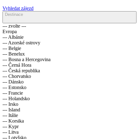
Vyhledat zájezd
Destinace
--- zvolte ---
Evropa
--- Albánie
--- Azorské ostrovy
--- Belgie
--- Benelux
--- Bosna a Hercegovina
--- Černá Hora
--- Česká republika
--- Chorvatsko
--- Dánsko
--- Estonsko
--- Francie
--- Holandsko
--- Irsko
--- Island
--- Itálie
--- Korsika
--- Kypr
--- Litva
--- Lotyšsko