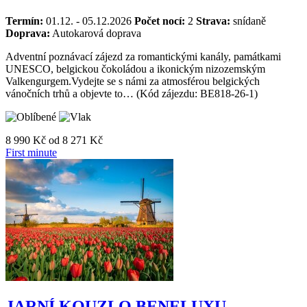
Termín:
01.12. - 05.12.2026
Počet nocí:
2
Strava:
snídaně
Doprava:
Autokarová doprava
Adventní poznávací zájezd za romantickými kanály, památkami
UNESCO, belgickou čokoládou a ikonickým nizozemským
Valkengurgem.Vydejte se s námi za atmosférou belgických
vánočních trhů a objevte to… (Kód zájezdu: BE818-26-1)
8 990 Kč
od
8 271 Kč
First minute
JARNÍ KOUZLO BENELUXU