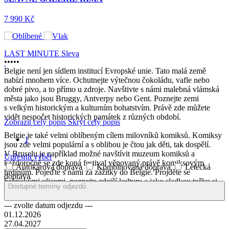
7 990 Kč
LAST MINUTE
Sleva
•
•
•
•
•
Belgie není jen sídlem institucí Evropské unie. Tato malá země
nabízí mnohem více. Ochutnejte výtečnou čokoládu, vafle nebo
dobré pivo, a to přímo u zdroje. Navštivte s námi malebná vlámská
města jako jsou Bruggy, Antverpy nebo Gent. Poznejte zemi
s velkým historickým a kulturním bohatstvím. Právě zde můžete
vidět nespočet historických památek z různých období.
Zobrazit celý popis
Skrýt celý popis
Belgie je také velmi oblíbeným cílem milovníků komiksů. Komiksy
1
jsou zde velmi populární a s oblibou je čtou jak děti, tak dospělí.
V Bruselu je například možné navštívit muzeum komiksů a
Upřesnit výběr
každoročně se zde koná festival věnovaný právě komiksovým
Autokarová doprava
Kombinovaná doprava
Letecká
hrdinům. Pojeďte s námi za zážitky do Belgie. Projděte se
doprava
belgickými ulicemi, poznejte zdejší kulturu a jako sladkou tečku si
Dostupné termíny odjezdů
dopřejte světově proslulé belgické pralinky!
--- zvolte datum odjezdu ---
01.12.2026
27.04.2027