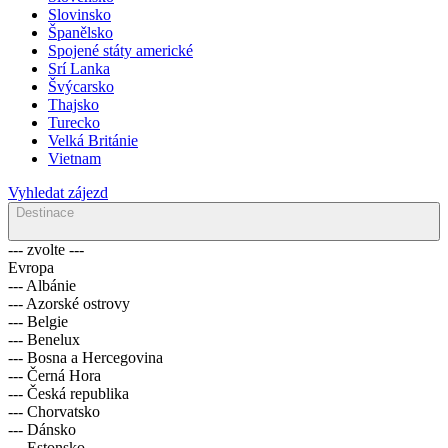
Slovinsko
Španělsko
Spojené státy americké
Srí Lanka
Švýcarsko
Thajsko
Turecko
Velká Británie
Vietnam
Vyhledat zájezd
Destinace
--- zvolte ---
Evropa
--- Albánie
--- Azorské ostrovy
--- Belgie
--- Benelux
--- Bosna a Hercegovina
--- Černá Hora
--- Česká republika
--- Chorvatsko
--- Dánsko
--- Estonsko