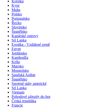
Korsika
Kypr
Malta
Polsko
Portugalsko
Řecko
Slovinsko
Španělsko
Kanárské ostrovy
Srí Lanka
Exotika - Vzdálené země
Egypt
Jordánsko
Kambodža
Keňa
Maroko
Mongolsko
Saudská Arábie
Španělsko
Spojené státy americké
Srí Lanka
Vietnam
Pohodové zájezdy do hor
Česká republika
Francie