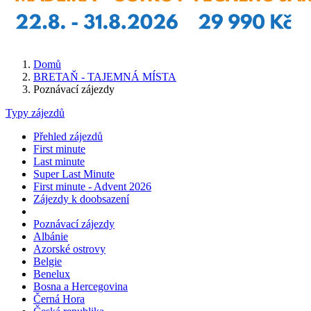
Domů
BRETAŇ - TAJEMNÁ MÍSTA
Poznávací zájezdy
Typy zájezdů
Přehled zájezdů
First minute
Last minute
Super Last Minute
First minute - Advent 2026
Zájezdy k doobsazení
Poznávací zájezdy
Albánie
Azorské ostrovy
Belgie
Benelux
Bosna a Hercegovina
Černá Hora