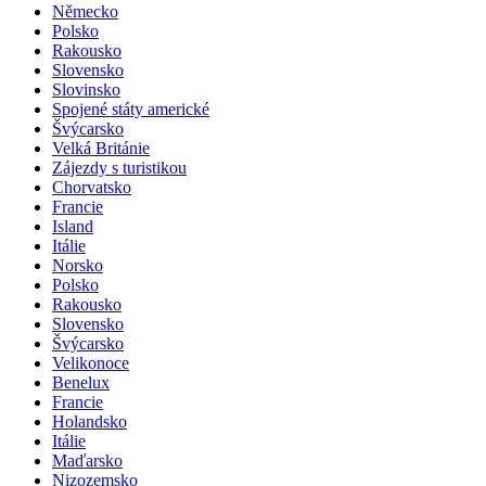
Německo
Polsko
Rakousko
Slovensko
Slovinsko
Spojené státy americké
Švýcarsko
Velká Británie
Zájezdy s turistikou
Chorvatsko
Francie
Island
Itálie
Norsko
Polsko
Rakousko
Slovensko
Švýcarsko
Velikonoce
Benelux
Francie
Holandsko
Itálie
Maďarsko
Nizozemsko