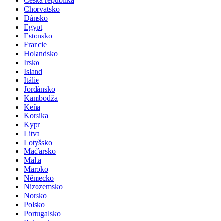
Česká republika
Chorvatsko
Dánsko
Egypt
Estonsko
Francie
Holandsko
Irsko
Island
Itálie
Jordánsko
Kambodža
Keňa
Korsika
Kypr
Litva
Lotyšsko
Maďarsko
Malta
Maroko
Německo
Nizozemsko
Norsko
Polsko
Portugalsko