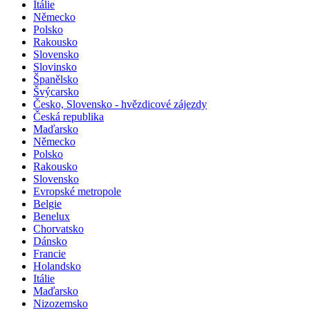
Itálie
Německo
Polsko
Rakousko
Slovensko
Slovinsko
Španělsko
Švýcarsko
Česko, Slovensko - hvězdicové zájezdy
Česká republika
Maďarsko
Německo
Polsko
Rakousko
Slovensko
Evropské metropole
Belgie
Benelux
Chorvatsko
Dánsko
Francie
Holandsko
Itálie
Maďarsko
Nizozemsko