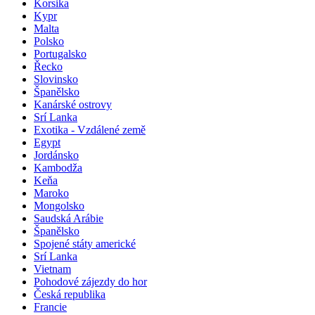
Korsika
Kypr
Malta
Polsko
Portugalsko
Řecko
Slovinsko
Španělsko
Kanárské ostrovy
Srí Lanka
Exotika - Vzdálené země
Egypt
Jordánsko
Kambodža
Keňa
Maroko
Mongolsko
Saudská Arábie
Španělsko
Spojené státy americké
Srí Lanka
Vietnam
Pohodové zájezdy do hor
Česká republika
Francie