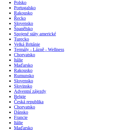
Polsko
Portugalsko
Rakousko
Řecko
Slovensko
Španělsko
Spojené státy americké
Turecko
Velká Británie
Termály - Lázně - Wellness
Chorvatsko
Itálie
Maďarsko
Rakousko
Rumunsko
Slovensko
Slovinsko
Adventní zájezdy
Belgie
Česká republika
Chorvatsko
Dánsko
Francie
Itálie
Maďarsko