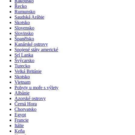
Rakousko
Řecko
Rumunsko
Saudská Arábie
Skotsko
Slovensko
Slovinsko
Španělsko
Kanárské ostrovy
Spojené státy americké
Srí Lanka
Švýcarsko
Turecko
Velká Británie
Skotsko
Vietnam
Pobyty u moře s výlety
Albánie
Azorské ostrovy
Černá Hora
Chorvatsko
Egypt
Francie
Itálie
Keňa