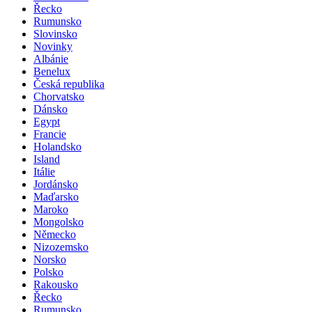
Řecko
Rumunsko
Slovinsko
Novinky
Albánie
Benelux
Česká republika
Chorvatsko
Dánsko
Egypt
Francie
Holandsko
Island
Itálie
Jordánsko
Maďarsko
Maroko
Mongolsko
Německo
Nizozemsko
Norsko
Polsko
Rakousko
Řecko
Rumunsko