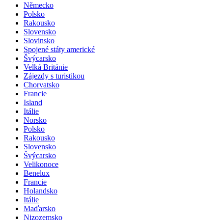
Německo
Polsko
Rakousko
Slovensko
Slovinsko
Spojené státy americké
Švýcarsko
Velká Británie
Zájezdy s turistikou
Chorvatsko
Francie
Island
Itálie
Norsko
Polsko
Rakousko
Slovensko
Švýcarsko
Velikonoce
Benelux
Francie
Holandsko
Itálie
Maďarsko
Nizozemsko