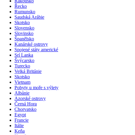
Rakousko
Řecko
Rumunsko
Saudská Arábie
Skotsko
Slovensko
Slovinsko
Španělsko
Kanárské ostrovy
Spojené státy americké
Srí Lanka
Švýcarsko
Turecko
Velká Británie
Skotsko
Vietnam
Pobyty u moře s výlety
Albánie
Azorské ostrovy
Černá Hora
Chorvatsko
Egypt
Francie
Itálie
Keňa