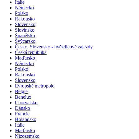
Itálie
Německo
Polsko
Rakousko
Slovensko
Slovinsko
Španělsko
Švýcarsko
Česko, Slovensko - hvězdicové zájezdy
Česká republika
Maďarsko
Německo
Polsko
Rakousko
Slovensko
Evropské metropole
Belgie
Benelux
Chorvatsko
Dánsko
Francie
Holandsko
Itálie
Maďarsko
Nizozemsko