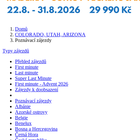
Domů
COLORADO, UTAH, ARIZONA
Poznávací zájezdy
Typy zájezdů
Přehled zájezdů
First minute
Last minute
Super Last Minute
First minute - Advent 2026
Zájezdy k doobsazení
Poznávací zájezdy
Albánie
Azorské ostrovy
Belgie
Benelux
Bosna a Hercegovina
Černá Hora