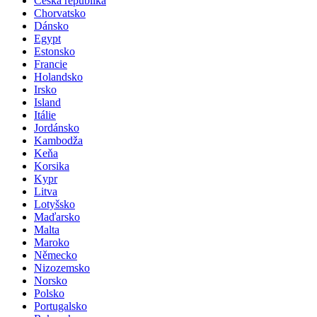
Česká republika
Chorvatsko
Dánsko
Egypt
Estonsko
Francie
Holandsko
Irsko
Island
Itálie
Jordánsko
Kambodža
Keňa
Korsika
Kypr
Litva
Lotyšsko
Maďarsko
Malta
Maroko
Německo
Nizozemsko
Norsko
Polsko
Portugalsko