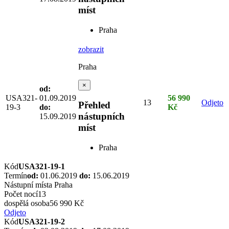
míst
Praha
zobrazit
Praha
×
od:
USA321-
01.09.2019
56 990
13
Odjeto
Přehled
19-3
do:
Kč
nástupních
15.09.2019
míst
Praha
Kód
USA321-19-1
Termín
od:
01.06.2019
do:
15.06.2019
Nástupní místa
Praha
Počet nocí
13
dospělá osoba
56 990 Kč
Odjeto
Kód
USA321-19-2