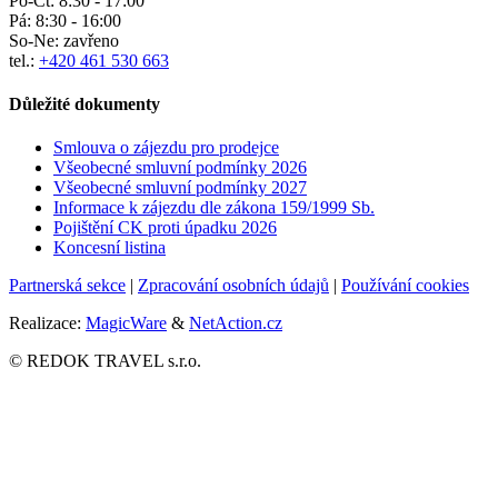
Po-Čt:
8:30 - 17:00
Pá:
8:30 - 16:00
So-Ne:
zavřeno
tel.:
+420 461 530 663
Důležité dokumenty
Smlouva o zájezdu pro prodejce
Všeobecné smluvní podmínky
2026
Všeobecné smluvní podmínky 2027
Informace k zájezdu dle zákona 159/1999 Sb.
Pojištění CK proti úpadku
2026
Koncesní listina
Partnerská sekce
|
Zpracování osobních údajů
|
Používání cookies
Realizace:
MagicWare
&
NetAction.cz
© REDOK TRAVEL s.r.o.