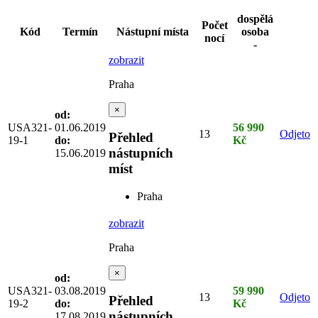
dospělá
Počet
Kód
Termín
Nástupní místa
osoba
nocí
-
zobrazit
Praha
×
od:
USA321-
01.06.2019
56 990
13
Odjeto
Přehled
19-1
do:
Kč
nástupních
15.06.2019
míst
Praha
zobrazit
Praha
×
od:
USA321-
03.08.2019
59 990
13
Odjeto
Přehled
19-2
do:
Kč
nástupních
17.08.2019