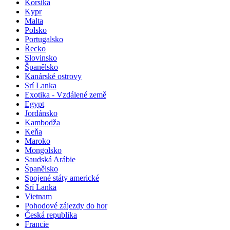
Korsika
Kypr
Malta
Polsko
Portugalsko
Řecko
Slovinsko
Španělsko
Kanárské ostrovy
Srí Lanka
Exotika - Vzdálené země
Egypt
Jordánsko
Kambodža
Keňa
Maroko
Mongolsko
Saudská Arábie
Španělsko
Spojené státy americké
Srí Lanka
Vietnam
Pohodové zájezdy do hor
Česká republika
Francie