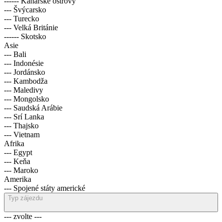
------ Kanárské ostrovy
--- Švýcarsko
--- Turecko
--- Velká Británie
------ Skotsko
Asie
--- Bali
--- Indonésie
--- Jordánsko
--- Kambodža
--- Maledivy
--- Mongolsko
--- Saudská Arábie
--- Srí Lanka
--- Thajsko
--- Vietnam
Afrika
--- Egypt
--- Keňa
--- Maroko
Amerika
--- Spojené státy americké
Typ zájezdu
--- zvolte ---