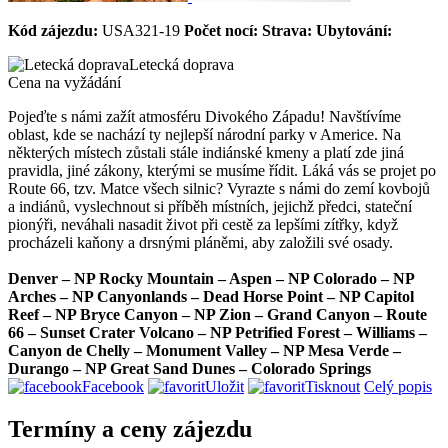
Kód zájezdu:
USA321-19
Počet nocí:
Strava:
Ubytování:
Letecká doprava
Cena na vyžádání
Pojeďte s námi zažít atmosféru Divokého Západu! Navštívíme
oblast, kde se nachází ty nejlepší národní parky v Americe. Na
některých místech zůstali stále indiánské kmeny a platí zde jiná
pravidla, jiné zákony, kterými se musíme řídit. Láká vás se projet po
Route 66, tzv. Matce všech silnic? Vyrazte s námi do zemí kovbojů
a indiánů, vyslechnout si příběh místních, jejichž předci, stateční
pionýři, neváhali nasadit život při cestě za lepšími zítřky, když
procházeli kaňony a drsnými pláněmi, aby založili své osady.
Denver – NP Rocky Mountain – Aspen – NP Colorado – NP
Arches – NP Canyonlands – Dead Horse Point – NP Capitol
Reef – NP Bryce Canyon – NP Zion – Grand Canyon – Route
66 – Sunset Crater Volcano – NP Petrified Forest – Williams –
Canyon de Chelly – Monument Valley – NP Mesa Verde –
Durango – NP Great Sand Dunes – Colorado Springs
Facebook
Uložit
Tisknout
Celý popis
Termíny a ceny zájezdu