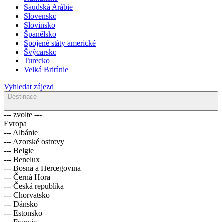
Saudská Arábie
Slovensko
Slovinsko
Španělsko
Spojené státy americké
Švýcarsko
Turecko
Velká Británie
Vyhledat zájezd
Destinace
--- zvolte ---
Evropa
--- Albánie
--- Azorské ostrovy
--- Belgie
--- Benelux
--- Bosna a Hercegovina
--- Černá Hora
--- Česká republika
--- Chorvatsko
--- Dánsko
--- Estonsko
--- Francie