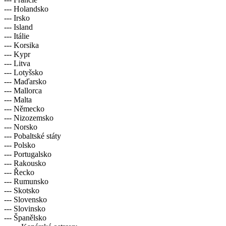
--- Holandsko
--- Irsko
--- Island
--- Itálie
--- Korsika
--- Kypr
--- Litva
--- Lotyšsko
--- Maďarsko
--- Mallorca
--- Malta
--- Německo
--- Nizozemsko
--- Norsko
--- Pobaltské státy
--- Polsko
--- Portugalsko
--- Rakousko
--- Řecko
--- Rumunsko
--- Skotsko
--- Slovensko
--- Slovinsko
--- Španělsko