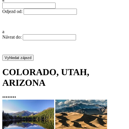
Odjezd od:
a
Návrat do:
COLORADO, UTAH,
ARIZONA
•
•
•
•
•
•
•
•