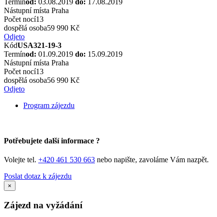
Termín
od:
03.08.2019
do:
17.08.2019
Nástupní místa
Praha
Počet nocí
13
dospělá osoba
59 990 Kč
Odjeto
Kód
USA321-19-3
Termín
od:
01.09.2019
do:
15.09.2019
Nástupní místa
Praha
Počet nocí
13
dospělá osoba
56 990 Kč
Odjeto
Program zájezdu
Potřebujete další informace ?
Volejte tel.
+420 461 530 663
nebo napište, zavoláme Vám nazpět.
Poslat dotaz k zájezdu
×
Zájezd na vyžádání