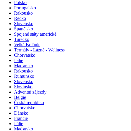
Polsko
Portugalsko
Rakousko
Řecko
Slovensko
Španělsko
Spojené státy americké
Turecko
Velká Británie
Termály - Lázně - Wellness
Chorvatsko
Itálie
Maďarsko
Rakousko
Rumunsko
Slovensko
Slovinsko
Adventní zájezdy
Belgie
Česká republika
Chorvatsko
Dánsko
Francie
Itálie
Maďarsko