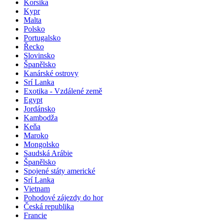
Korsika
Kypr
Malta
Polsko
Portugalsko
Řecko
Slovinsko
Španělsko
Kanárské ostrovy
Srí Lanka
Exotika - Vzdálené země
Egypt
Jordánsko
Kambodža
Keňa
Maroko
Mongolsko
Saudská Arábie
Španělsko
Spojené státy americké
Srí Lanka
Vietnam
Pohodové zájezdy do hor
Česká republika
Francie