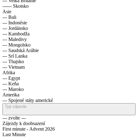
--- Velká Británie
------ Skotsko
Asie
--- Bali
--- Indonésie
--- Jordánsko
--- Kambodža
--- Maledivy
--- Mongolsko
--- Saudská Arábie
--- Srí Lanka
--- Thajsko
--- Vietnam
Afrika
--- Egypt
--- Keňa
--- Maroko
Amerika
--- Spojené státy americké
Typ zájezdu
--- zvolte ---
Zájezdy k doobsazení
First minute - Advent 2026
Last Minute