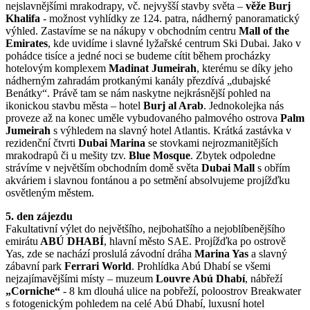
nejslavnějšími mrakodrapy, vč. nejvyšší stavby světa –
věže Burj
Khalifa
- možnost vyhlídky ze 124. patra, nádherný panoramatický
výhled. Zastavíme se na nákupy v obchodním centru
Mall of the
Emirates
, kde uvidíme i slavné lyžařské centrum Ski Dubai. Jako v
pohádce tisíce a jedné noci se budeme cítit během procházky
hotelovým komplexem
Madinat Jumeirah
, kterému se díky jeho
nádherným zahradám protkanými kanály přezdívá „dubajské
Benátky“. Právě tam se nám naskytne nejkrásnější pohled na
ikonickou stavbu města – hotel
Burj al Arab
. Jednokolejka nás
proveze až na konec uměle vybudovaného palmového ostrova
Palm
Jumeirah
s výhledem na slavný hotel Atlantis. Krátká zastávka v
rezidenční čtvrti
Dubai Marina
se stovkami nejrozmanitějších
mrakodrapů či u mešity tzv.
Blue Mosque
. Zbytek odpoledne
strávíme v největším obchodním domě světa
Dubai Mall
s obřím
akváriem i slavnou fontánou a po setmění absolvujeme projížďku
osvětleným městem.
5. den zájezdu
Fakultativní výlet do největšího, nejbohatšího a nejoblíbenějšího
emirátu
ABÚ DHABÍ
, hlavní město SAE. Projížďka po ostrově
Yas, zde se nachází proslulá závodní dráha
Marina Yas
a slavný
zábavní park
Ferrari World
. Prohlídka Abú Dhabí se všemi
nejzajímavějšími místy – muzeum
Louvre Abú Dhabí
, nábřeží
„Corniche“
- 8 km dlouhá ulice na pobřeží, poloostrov Breakwater
s fotogenickým pohledem na celé Abú Dhabí, luxusní hotel