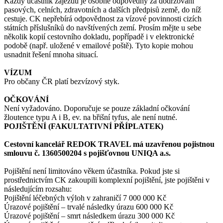
Každý účastník zájezdu je osobně odpovědný za dodržování
pasových, celních, zdravotních a dalších předpisů země, do níž
cestuje. CK nepřebírá odpovědnost za vízové povinnosti cizích
státních příslušníků do navštívených zemí. Prosím mějte u sebe
několik kopií cestovního dokladu, popřípadě i v elektronické
podobě (např. uložené v emailové poště). Tyto kopie mohou
usnadnit řešení mnoha situací.
VÍZUM
Pro občany ČR platí bezvízový styk.
OČKOVÁNÍ
Není vyžadováno. Doporučuje se pouze základní očkování
žloutence typu A i B, ev. na břišní tyfus, ale není nutné.
POJIŠTĚNÍ (FAKULTATIVNÍ PŘÍPLATEK)
Cestovní kancelář REDOK TRAVEL má uzavřenou pojistnou
smlouvu č. 1360500204 s pojišťovnou UNIQA a.s.
Pojištění není limitováno věkem účastníka. Pokud jste si
prostřednictvím CK zakoupili komplexní pojištění, jste pojištěni v
následujícím rozsahu:
Pojištění léčebných výloh v zahraničí 7 000 000 Kč
Úrazové pojištění – trvalé následky úrazu 600 000 Kč
Úrazové pojištění – smrt následkem úrazu 300 000 Kč