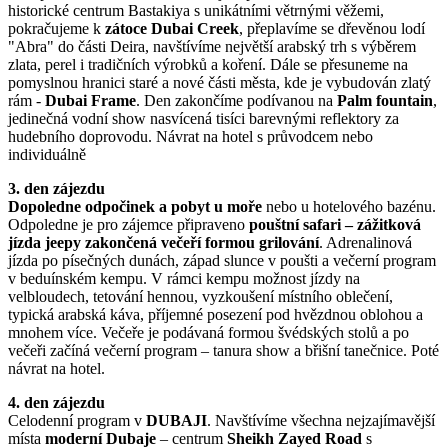
historické centrum Bastakiya s unikátními větrnými věžemi,
pokračujeme k
zátoce Dubai Creek
, přeplavíme se dřevěnou lodí
"Abra" do části Deira, navštívíme největší arabský trh s výběrem
zlata, perel i tradičních výrobků a koření. Dále se přesuneme na
pomyslnou hranici staré a nové části města, kde je vybudován zlatý
rám -
Dubai Frame
. Den zakončíme podívanou na
Palm fountain
,
jedinečná vodní show nasvícená tisíci barevnými reflektory za
hudebního doprovodu. Návrat na hotel s průvodcem nebo
individuálně
3. den zájezdu
Dopoledne odpočinek a pobyt u moře
nebo u hotelového bazénu.
Odpoledne je pro zájemce připraveno
pouštní safari – zážitková
jízda jeepy zakončená večeří formou grilování
. Adrenalinová
jízda po písečných dunách, západ slunce v poušti a večerní program
v beduínském kempu. V rámci kempu možnost jízdy na
velbloudech, tetování hennou, vyzkoušení místního oblečení,
typická arabská káva, příjemné posezení pod hvězdnou oblohou a
mnohem více. Večeře je podávaná formou švédských stolů a po
večeři začíná večerní program – tanura show a břišní tanečnice. Poté
návrat na hotel.
4. den zájezdu
Celodenní program v
DUBAJI
. Navštívíme všechna nejzajímavější
místa
moderní Dubaje
– centrum
Sheikh Zayed Road
s