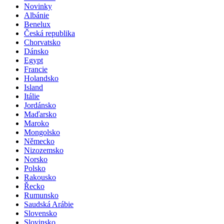
Novinky
Albánie
Benelux
Česká republika
Chorvatsko
Dánsko
Egypt
Francie
Holandsko
Island
Itálie
Jordánsko
Maďarsko
Maroko
Mongolsko
Německo
Nizozemsko
Norsko
Polsko
Rakousko
Řecko
Rumunsko
Saudská Arábie
Slovensko
Slovinsko