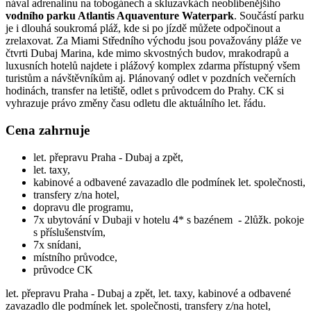
nával adrenalinu na tobogánech a skluzavkách neoblíbenějšího
vodního parku Atlantis Aquaventure Waterpark
. Součástí parku
je i dlouhá soukromá pláž, kde si po jízdě můžete odpočinout a
zrelaxovat. Za Miami Středního východu jsou považovány pláže ve
čtvrti Dubaj Marina, kde mimo skvostných budov, mrakodrapů a
luxusních hotelů najdete i plážový komplex zdarma přístupný všem
turistům a návštěvníkům aj. Plánovaný odlet v pozdních večerních
hodinách, transfer na letiště, odlet s průvodcem do Prahy. CK si
vyhrazuje právo změny času odletu dle aktuálního let. řádu.
Cena zahrnuje
let. přepravu Praha - Dubaj a zpět,
let. taxy,
kabinové a odbavené zavazadlo dle podmínek let. společnosti,
transfery z/na hotel,
dopravu dle programu,
7x ubytování v Dubaji v hotelu 4* s bazénem - 2lůžk. pokoje
s příslušenstvím,
7x snídani,
místního průvodce,
průvodce CK
let. přepravu Praha - Dubaj a zpět, let. taxy, kabinové a odbavené
zavazadlo dle podmínek let. společnosti, transfery z/na hotel,