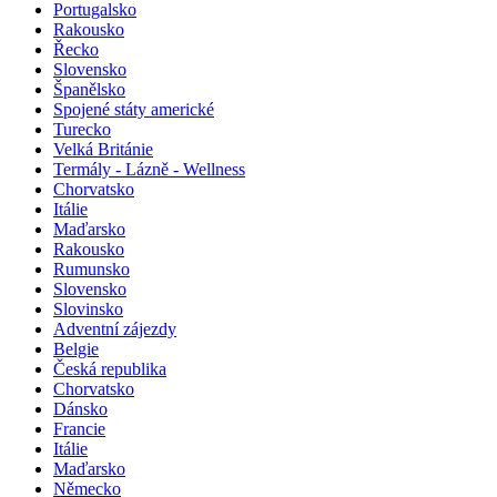
Portugalsko
Rakousko
Řecko
Slovensko
Španělsko
Spojené státy americké
Turecko
Velká Británie
Termály - Lázně - Wellness
Chorvatsko
Itálie
Maďarsko
Rakousko
Rumunsko
Slovensko
Slovinsko
Adventní zájezdy
Belgie
Česká republika
Chorvatsko
Dánsko
Francie
Itálie
Maďarsko
Německo