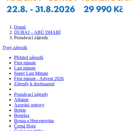
Domů
DUBAJ – ABÚ DHABÍ
Poznávací zájezdy
Typy zájezdů
Přehled zájezdů
First minute
Last minute
Super Last Minute
First minute - Advent 2026
Zájezdy k doobsazení
Poznávací zájezdy
Albánie
Azorské ostrovy
Belgie
Benelux
Bosna a Hercegovina
Černá Hora