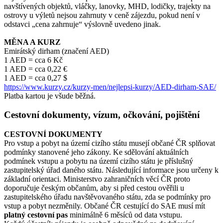
navštívených objektů, vláčky, lanovky, MHD, lodičky, trajekty na
ostrovy u výletů nejsou zahrnuty v ceně zájezdu, pokud není v
odstavci „cena zahrnuje“ výslovně uvedeno jinak.
MĚNA A KURZ
Emirátský dirham (značení AED)
1 AED = cca 6 Kč
1 AED = cca 0,22 €
1 AED = cca 0,27 $
https://www.kurzy.cz/kurzy-men/nejlepsi-kurzy/AED-dirham-SAE/
Platba kartou je všude běžná.
Cestovní dokumenty, vízum, očkování, pojištění
CESTOVNÍ DOKUMENTY
Pro vstup a pobyt na území cizího státu musejí občané ČR splňovat
podmínky stanovené jeho zákony. Ke sdělování aktuálních
podmínek vstupu a pobytu na území cizího státu je příslušný
zastupitelský úřad daného státu. Následující informace jsou určeny k
základní orientaci. Ministerstvo zahraničních věcí ČR proto
doporučuje českým občanům, aby si před cestou ověřili u
zastupitelského úřadu navštěvovaného státu, zda se podmínky pro
vstup a pobyt nezměnily. Občané ČR cestující do SAE musí mít
platný cestovní pas
minimálně 6 měsíců od data vstupu.