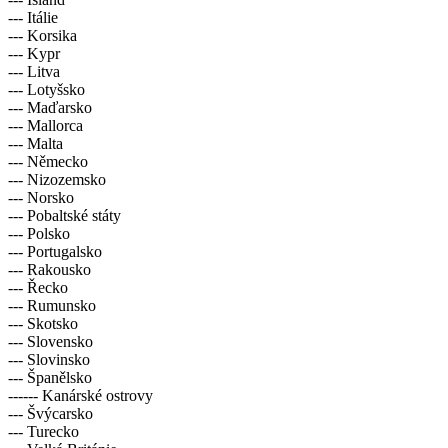
--- Itálie
--- Korsika
--- Kypr
--- Litva
--- Lotyšsko
--- Maďarsko
--- Mallorca
--- Malta
--- Německo
--- Nizozemsko
--- Norsko
--- Pobaltské státy
--- Polsko
--- Portugalsko
--- Rakousko
--- Řecko
--- Rumunsko
--- Skotsko
--- Slovensko
--- Slovinsko
--- Španělsko
------ Kanárské ostrovy
--- Švýcarsko
--- Turecko