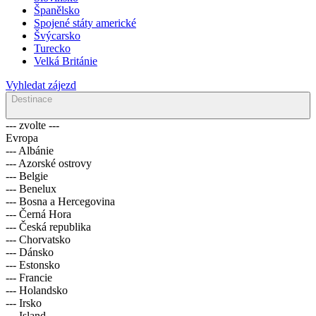
Španělsko
Spojené státy americké
Švýcarsko
Turecko
Velká Británie
Vyhledat zájezd
Destinace
--- zvolte ---
Evropa
--- Albánie
--- Azorské ostrovy
--- Belgie
--- Benelux
--- Bosna a Hercegovina
--- Černá Hora
--- Česká republika
--- Chorvatsko
--- Dánsko
--- Estonsko
--- Francie
--- Holandsko
--- Irsko
--- Island