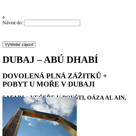
a
Návrat do:
DUBAJ – ABÚ DHABÍ
DOVOLENÁ PLNÁ ZÁŽITKŮ +
POBYT U MOŘE V DUBAJI
SAFARI + VEČEŘE V POUŠTI, OÁZA AL AIN,
DUBAJ 2022
•
•
•
•
•
•
•
•
•
•
•
•
•
•
•
•
•
•
•
•
•
•