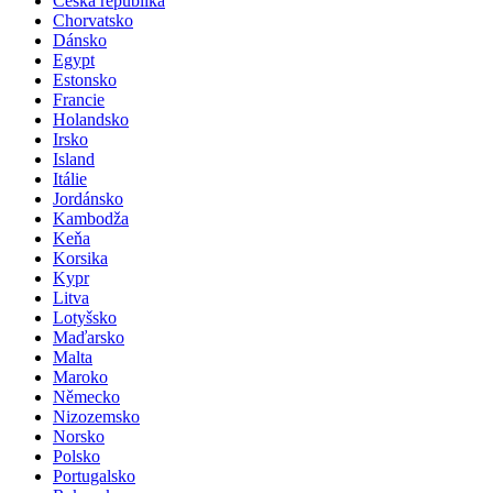
Česká republika
Chorvatsko
Dánsko
Egypt
Estonsko
Francie
Holandsko
Irsko
Island
Itálie
Jordánsko
Kambodža
Keňa
Korsika
Kypr
Litva
Lotyšsko
Maďarsko
Malta
Maroko
Německo
Nizozemsko
Norsko
Polsko
Portugalsko