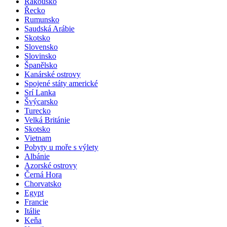
Rakousko
Řecko
Rumunsko
Saudská Arábie
Skotsko
Slovensko
Slovinsko
Španělsko
Kanárské ostrovy
Spojené státy americké
Srí Lanka
Švýcarsko
Turecko
Velká Británie
Skotsko
Vietnam
Pobyty u moře s výlety
Albánie
Azorské ostrovy
Černá Hora
Chorvatsko
Egypt
Francie
Itálie
Keňa