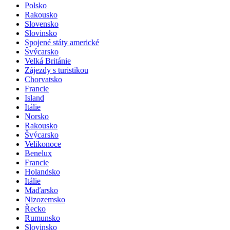
Polsko
Rakousko
Slovensko
Slovinsko
Spojené státy americké
Švýcarsko
Velká Británie
Zájezdy s turistikou
Chorvatsko
Francie
Island
Itálie
Norsko
Rakousko
Švýcarsko
Velikonoce
Benelux
Francie
Holandsko
Itálie
Maďarsko
Nizozemsko
Řecko
Rumunsko
Slovinsko