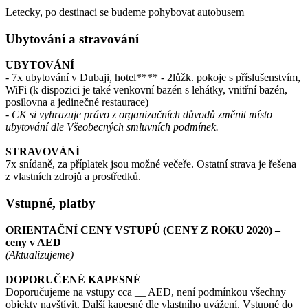
Letecky, po destinaci se budeme pohybovat autobusem
Ubytování a stravování
UBYTOVÁNÍ
- 7x ubytování v Dubaji, hotel**** - 2lůžk. pokoje s příslušenstvím,
WiFi (k dispozici je také venkovní bazén s lehátky, vnitřní bazén,
posilovna a jedinečné restaurace)
- CK si vyhrazuje právo z organizačních důvodů změnit místo
ubytování dle Všeobecných smluvních podmínek.
STRAVOVÁNÍ
7x snídaně, za příplatek jsou možné večeře. Ostatní strava je řešena
z vlastních zdrojů a prostředků.
Vstupné, platby
ORIENTAČNÍ CENY VSTUPŮ (CENY Z ROKU 2020) –
ceny v AED
(Aktualizujeme)
DOPORUČENÉ KAPESNÉ
Doporučujeme na vstupy cca __ AED, není podmínkou všechny
objekty navštívit. Další kapesné dle vlastního uvážení. Vstupné do