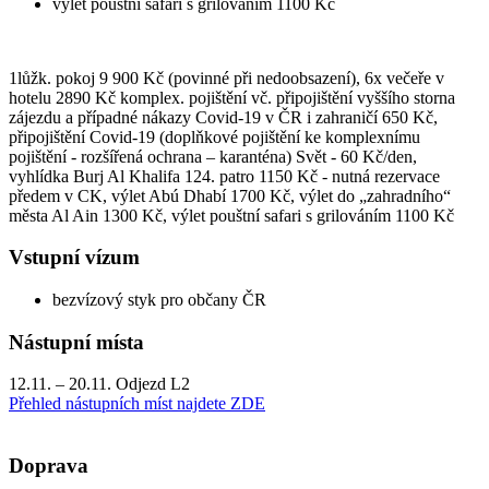
výlet pouštní safari s grilováním 1100 Kč
1lůžk. pokoj 9 900 Kč (povinné při nedoobsazení), 6x večeře v
hotelu 2890 Kč komplex. pojištění vč. připojištění vyššího storna
zájezdu a případné nákazy Covid-19 v ČR i zahraničí 650 Kč,
připojištění Covid-19 (doplňkové pojištění ke komplexnímu
pojištění - rozšířená ochrana – karanténa) Svět - 60 Kč/den,
vyhlídka Burj Al Khalifa 124. patro 1150 Kč - nutná rezervace
předem v CK, výlet Abú Dhabí 1700 Kč, výlet do „zahradního“
města Al Ain 1300 Kč, výlet pouštní safari s grilováním 1100 Kč
Vstupní vízum
bezvízový styk pro občany ČR
Nástupní místa
12.11. – 20.11. Odjezd L2
Přehled nástupních míst najdete ZDE
Doprava