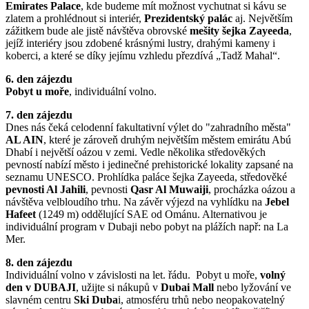
Emirates Palace
, kde budeme mít možnost vychutnat si kávu se
zlatem a prohlédnout si interiér,
Prezidentský palác
aj. Největším
zážitkem bude ale jistě návštěva obrovské
mešity šejka Zayeeda
,
jejíž interiéry jsou zdobené krásnými lustry, drahými kameny i
koberci, a které se díky jejímu vzhledu přezdívá „Tadž Mahal“.
6. den zájezdu
Pobyt u moře
, individuální volno.
7. den zájezdu
Dnes nás čeká celodenní fakultativní výlet do "zahradního města"
AL AIN
, které je zároveň druhým největším městem emirátu Abú
Dhabí i největší oázou v zemi. Vedle několika středověkých
pevností nabízí město i jedinečné prehistorické lokality zapsané na
seznamu UNESCO. Prohlídka paláce šejka Zayeeda, středověké
pevnosti Al Jahili
, pevnosti
Qasr Al Muwaiji
, procházka oázou a
návštěva velbloudího trhu. Na závěr výjezd na vyhlídku na
Jebel
Hafeet
(1249 m) oddělující SAE od Ománu. Alternativou je
individuální program v Dubaji nebo pobyt na plážích např: na La
Mer.
8. den zájezdu
Individuální volno v závislosti na let. řádu. Pobyt u moře,
volný
den v DUBAJI
, užijte si nákupů v
Dubai Mall
nebo lyžování ve
slavném centru
Ski Duba
i, atmosféru trhů nebo neopakovatelný