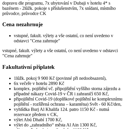
dopravu dle programu, 7x ubytování v Dubaji v hotelu 4* s
bazénem - 2lůžk. pokoje s příslušenstvím, 7x snídani, místního
průvodce, průvodce CK
Cena nezahrnuje
vstupné, fakult. výlety a vše ostatní, co není uvedeno v
odstavci "Cena zahrnuje"
vstupné, fakult. výlety a vše ostatní, co není uvedeno v odstavci
"Cena zahrnuje"
Fakultativní příplatek
1lůžk. pokoj 9 900 Kč (povinné při nedoobsazení),
6x večeře v hotelu 2890 Kč
komplex. pojištění vč. připojištění vyššího storna zájezdu a
případné nákazy Covid-19 v ČR i zahraničí 650 Kč,
připojištění Covid-19 (doplňkové pojištění ke komplexnímu
pojištění - rozšířená ochrana – karanténa) Svět - 60 Kč/den,
vyhlídka Burj Al Khalifa 124. patro 1150 Kč - nutná
rezervace předem v CK,
výlet Abú Dhabí 1700 Kč,
výlet do „zahradního“ města Al Ain 1300 Kč,