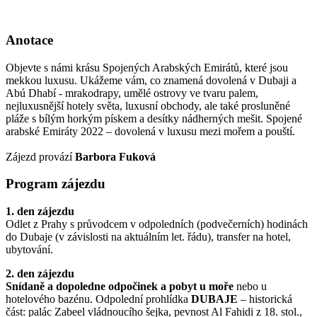
Anotace
Objevte s námi krásu Spojených Arabských Emirátů, které jsou
mekkou luxusu. Ukážeme vám, co znamená dovolená v Dubaji a
Abú Dhabí - mrakodrapy, umělé ostrovy ve tvaru palem,
nejluxusnější hotely světa, luxusní obchody, ale také prosluněné
pláže s bílým horkým pískem a desítky nádherných mešit. Spojené
arabské Emiráty 2022 – dovolená v luxusu mezi mořem a pouští.
Zájezd provází
Barbora Fuková
Program zájezdu
1. den zájezdu
Odlet z Prahy s průvodcem v odpoledních (podvečerních) hodinách
do Dubaje (v závislosti na aktuálním let. řádu), transfer na hotel,
ubytování.
2. den zájezdu
Snídaně a dopoledne odpočinek a pobyt u moře
nebo u
hotelového bazénu. Odpolední prohlídka
DUBAJE
– historická
část: palác Zabeel vládnoucího šejka, pevnost Al Fahidi z 18. stol.,