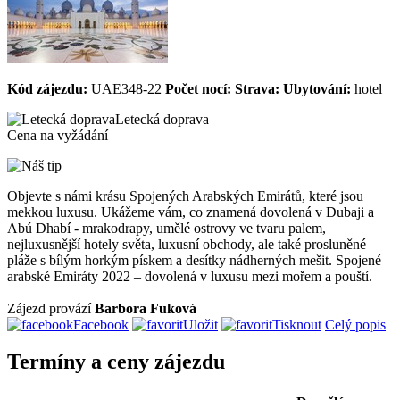
Kód zájezdu:
UAE348-22
Počet nocí:
Strava:
Ubytování:
hotel
Letecká doprava
Cena na vyžádání
Objevte s námi krásu Spojených Arabských Emirátů, které jsou
mekkou luxusu. Ukážeme vám, co znamená dovolená v Dubaji a
Abú Dhabí - mrakodrapy, umělé ostrovy ve tvaru palem,
nejluxusnější hotely světa, luxusní obchody, ale také prosluněné
pláže s bílým horkým pískem a desítky nádherných mešit. Spojené
arabské Emiráty 2022 – dovolená v luxusu mezi mořem a pouští.
Zájezd provází
Barbora Fuková
Facebook
Uložit
Tisknout
Celý popis
Termíny a ceny zájezdu