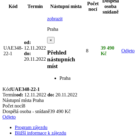
Dospělá
Počet
Kód
Termín
Nástupní místa
osoba
nocí
snídaně
zobrazit
Praha
×
od:
UAE348-
12.11.2022
39 490
8
Odjeto
Přehled
22-1
do:
Kč
nástupních
20.11.2022
míst
Praha
Kód
UAE348-22-1
Termín
od:
12.11.2022
do:
20.11.2022
Nástupní místa
Praha
Počet nocí
8
Dospělá osoba - snídaně
39 490 Kč
Odjeto
Program zájezdu
Bližší informace k zájezdu