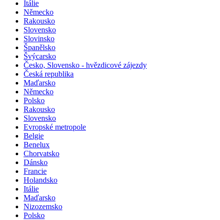
Itálie
Německo
Rakousko
Slovensko
Slovinsko
Španělsko
Švýcarsko
Česko, Slovensko - hvězdicové zájezdy
Česká republika
Maďarsko
Německo
Polsko
Rakousko
Slovensko
Evropské metropole
Belgie
Benelux
Chorvatsko
Dánsko
Francie
Holandsko
Itálie
Maďarsko
Nizozemsko
Polsko