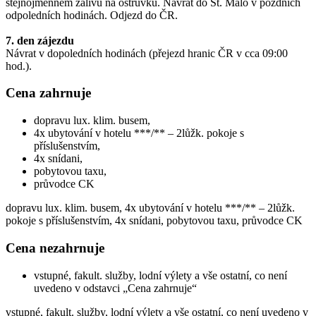
stejnojmenném zálivu na ostrůvku. Návrat do St. Malo v pozdních
odpoledních hodinách. Odjezd do ČR.
7. den zájezdu
Návrat v dopoledních hodinách (přejezd hranic ČR v cca 09:00
hod.).
Cena zahrnuje
dopravu lux. klim. busem,
4x ubytování v hotelu ***/** – 2lůžk. pokoje s
příslušenstvím,
4x snídani,
pobytovou taxu,
průvodce CK
dopravu lux. klim. busem, 4x ubytování v hotelu ***/** – 2lůžk.
pokoje s příslušenstvím, 4x snídani, pobytovou taxu, průvodce CK
Cena nezahrnuje
vstupné, fakult. služby, lodní výlety a vše ostatní, co není
uvedeno v odstavci „Cena zahrnuje“
vstupné, fakult. služby, lodní výlety a vše ostatní, co není uvedeno v