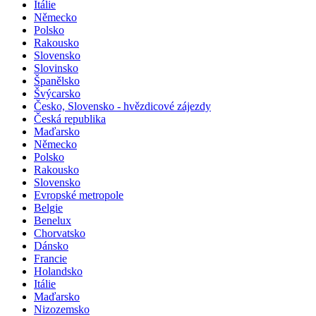
Itálie
Německo
Polsko
Rakousko
Slovensko
Slovinsko
Španělsko
Švýcarsko
Česko, Slovensko - hvězdicové zájezdy
Česká republika
Maďarsko
Německo
Polsko
Rakousko
Slovensko
Evropské metropole
Belgie
Benelux
Chorvatsko
Dánsko
Francie
Holandsko
Itálie
Maďarsko
Nizozemsko