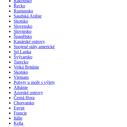
Rakousko
Řecko
Rumunsko
Saudská Arábie
Skotsko
Slovensko
Slovinsko
Španělsko
Kanárské ostrovy
Spojené státy americké
Srí Lanka
Švýcarsko
Turecko
Velká Británie
Skotsko
Vietnam
Pobyty u moře s výlety
Albánie
Azorské ostrovy
Černá Hora
Chorvatsko
Egypt
Francie
Itálie
Keňa