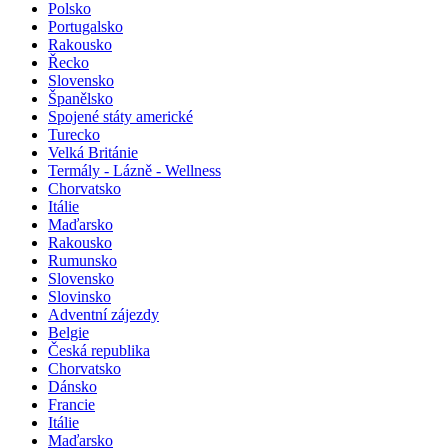
Polsko
Portugalsko
Rakousko
Řecko
Slovensko
Španělsko
Spojené státy americké
Turecko
Velká Británie
Termály - Lázně - Wellness
Chorvatsko
Itálie
Maďarsko
Rakousko
Rumunsko
Slovensko
Slovinsko
Adventní zájezdy
Belgie
Česká republika
Chorvatsko
Dánsko
Francie
Itálie
Maďarsko