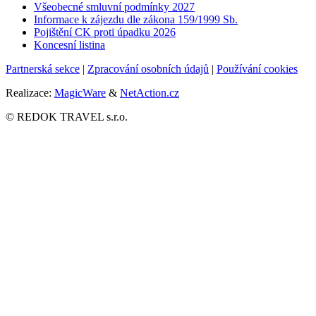
Všeobecné smluvní podmínky 2027
Informace k zájezdu dle zákona 159/1999 Sb.
Pojištění CK proti úpadku
2026
Koncesní listina
Partnerská sekce
|
Zpracování osobních údajů
|
Používání cookies
Realizace:
MagicWare
&
NetAction.cz
© REDOK TRAVEL s.r.o.