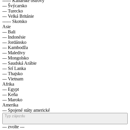
------ Kanárské ostrovy
--- Švýcarsko
--- Turecko
--- Velká Británie
------ Skotsko
Asie
--- Bali
--- Indonésie
--- Jordánsko
--- Kambodža
--- Maledivy
--- Mongolsko
--- Saudská Arábie
--- Srí Lanka
--- Thajsko
--- Vietnam
Afrika
--- Egypt
--- Keňa
--- Maroko
Amerika
--- Spojené státy americké
Typ zájezdu
--- zvolte ---