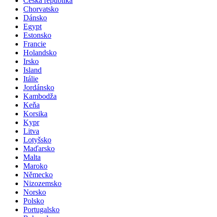
Česká republika
Chorvatsko
Dánsko
Egypt
Estonsko
Francie
Holandsko
Irsko
Island
Itálie
Jordánsko
Kambodža
Keňa
Korsika
Kypr
Litva
Lotyšsko
Maďarsko
Malta
Maroko
Německo
Nizozemsko
Norsko
Polsko
Portugalsko