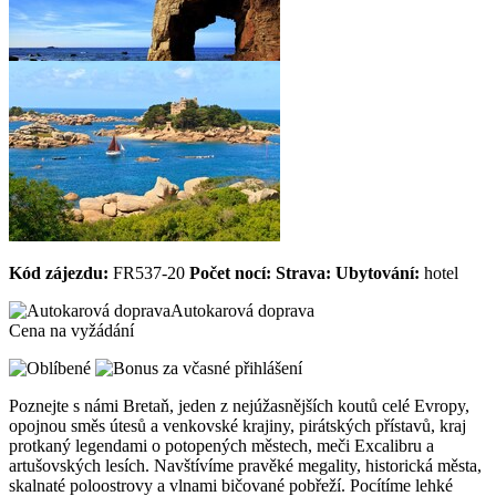
Kód zájezdu:
FR537-20
Počet nocí:
Strava:
Ubytování:
hotel
Autokarová doprava
Cena na vyžádání
Poznejte s námi Bretaň, jeden z nejúžasnějších koutů celé Evropy,
opojnou směs útesů a venkovské krajiny, pirátských přístavů, kraj
protkaný legendami o potopených městech, meči Excalibru a
artušovských lesích. Navštívíme pravěké megality, historická města,
skalnaté poloostrovy a vlnami bičované pobřeží. Pocítíme lehké