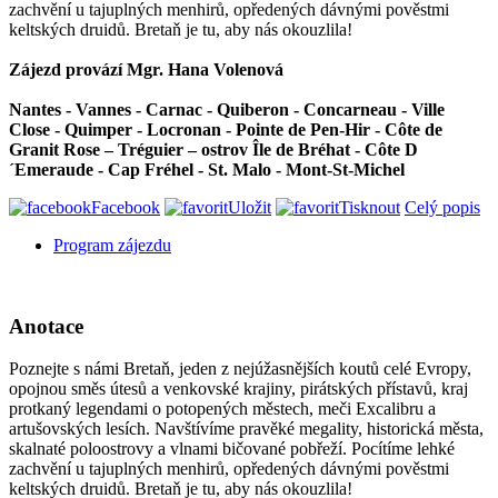
zachvění u tajuplných menhirů, opředených dávnými pověstmi
keltských druidů. Bretaň je tu, aby nás okouzlila!
Zájezd provází
Mgr. Hana Volenová
Nantes - Vannes - Carnac - Quiberon - Concarneau - Ville
Close - Quimper - Locronan - Pointe de Pen-Hir - Côte de
Granit Rose – Tréguier – ostrov Île de Bréhat - Côte D
´Emeraude - Cap Fréhel - St. Malo - Mont-St-Michel
Facebook
Uložit
Tisknout
Celý popis
Program zájezdu
Anotace
Poznejte s námi Bretaň, jeden z nejúžasnějších koutů celé Evropy,
opojnou směs útesů a venkovské krajiny, pirátských přístavů, kraj
protkaný legendami o potopených městech, meči Excalibru a
artušovských lesích. Navštívíme pravěké megality, historická města,
skalnaté poloostrovy a vlnami bičované pobřeží. Pocítíme lehké
zachvění u tajuplných menhirů, opředených dávnými pověstmi
keltských druidů. Bretaň je tu, aby nás okouzlila!