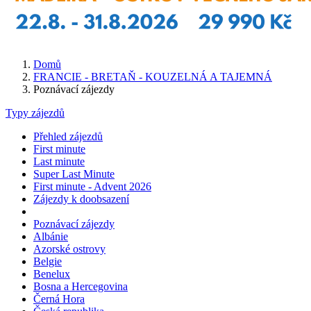
Domů
FRANCIE - BRETAŇ - KOUZELNÁ A TAJEMNÁ
Poznávací zájezdy
Typy zájezdů
Přehled zájezdů
First minute
Last minute
Super Last Minute
First minute - Advent 2026
Zájezdy k doobsazení
Poznávací zájezdy
Albánie
Azorské ostrovy
Belgie
Benelux
Bosna a Hercegovina
Černá Hora