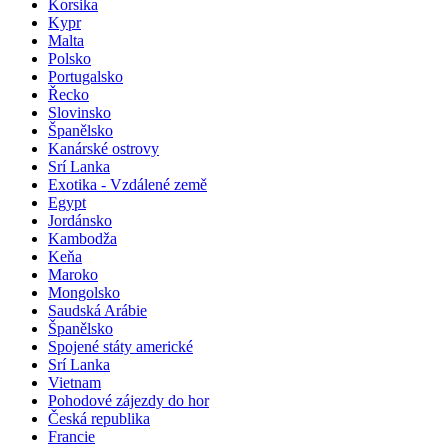
Korsika
Kypr
Malta
Polsko
Portugalsko
Řecko
Slovinsko
Španělsko
Kanárské ostrovy
Srí Lanka
Exotika - Vzdálené země
Egypt
Jordánsko
Kambodža
Keňa
Maroko
Mongolsko
Saudská Arábie
Španělsko
Spojené státy americké
Srí Lanka
Vietnam
Pohodové zájezdy do hor
Česká republika
Francie