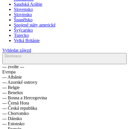
Saudská Arábie
Slovensko
Slovinsko
Španělsko
Spojené státy americké
Švýcarsko
Turecko
Velká Británie
Vyhledat zájezd
Destinace
--- zvolte ---
Evropa
--- Albánie
--- Azorské ostrovy
--- Belgie
--- Benelux
--- Bosna a Hercegovina
--- Černá Hora
--- Česká republika
--- Chorvatsko
--- Dánsko
--- Estonsko
--- Francie