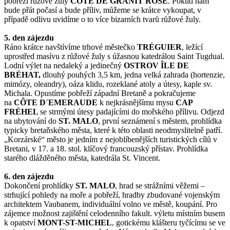
pobřeží růžové žuly
CÔTE DE GRANIT ROSE
. Pokud nám
bude přát počasí a bude příliv, můžeme se krátce vykoupat, v
případě odlivu uvidíme o to více bizarních tvarů růžové žuly.
5. den zájezdu
Ráno krátce navštívíme trhové městečko
TRÉGUIER
, ležící
uprostřed masívu z růžové žuly s úžasnou katedrálou Saint Tugdual.
Lodní výlet na nedaleký a jedinečný
OSTROV ÎLE DE
BRÉHAT,
dlouhý pouhých 3,5 km, jedna velká zahrada (hortenzie,
mimózy, oleandry), oáza klidu, rozeklané atoly a útesy, kaple sv.
Michala. Opustíme pobřeží západní Bretaně a pokračujeme
na
CÔTE D´EMERAUDE
k nejkrásnějšímu mysu
CAP
FRÉHEL
se strmými útesy padajícími do mořského přílivu. Odjezd
na ubytování do
ST. MALO
, první seznámení s městem, prohlídka
typicky bretaňského města, které k této oblasti neodmyslitelně patří.
„Korzárské“ město je jedním z nejoblíbenějších turistických cílů v
Bretani, v 17. a 18. stol. klíčový francouzský přístav. Prohlídka
starého dlážděného města, katedrála St. Vincent.
6. den zájezdu
Dokončení prohlídky
ST. MALO
, hrad se strážními věžemi –
strhující pohledy na moře a pobřeží, hradby zbudované vojenským
architektem Vaubanem, individuální volno ve městě, koupání. Pro
zájemce možnost zajištění celodenního fakult. výletu místním busem
k opatství
MONT-ST-MICHEL
, gotickému klášteru tyčícímu se ve