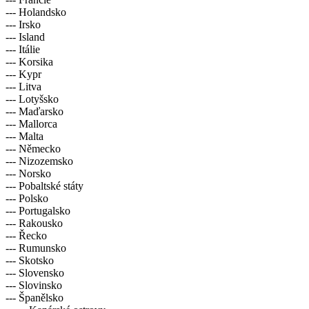
--- Holandsko
--- Irsko
--- Island
--- Itálie
--- Korsika
--- Kypr
--- Litva
--- Lotyšsko
--- Maďarsko
--- Mallorca
--- Malta
--- Německo
--- Nizozemsko
--- Norsko
--- Pobaltské státy
--- Polsko
--- Portugalsko
--- Rakousko
--- Řecko
--- Rumunsko
--- Skotsko
--- Slovensko
--- Slovinsko
--- Španělsko