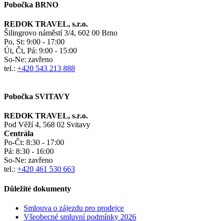
Pobočka BRNO
REDOK TRAVEL, s.r.o.
Šilingrovo náměstí 3/4, 602 00 Brno
Po, St:
9:00 - 17:00
Út, Čt, Pá: 9:00 - 15:00
So-Ne:
zavřeno
tel.:
+420 543 213 888
Pobočka SVITAVY
REDOK TRAVEL, s.r.o.
Pod Věží 4, 568 02 Svitavy
Centrála
Po-Čt:
8:30 - 17:00
Pá:
8:30 - 16:00
So-Ne:
zavřeno
tel.:
+420 461 530 663
Důležité dokumenty
Smlouva o zájezdu pro prodejce
Všeobecné smluvní podmínky
2026