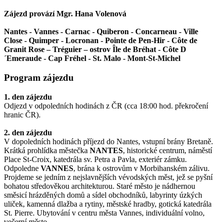
Zájezd provází
Mgr. Hana Volenová
Nantes - Vannes - Carnac - Quiberon - Concarneau - Ville
Close - Quimper - Locronan - Pointe de Pen-Hir - Côte de
Granit Rose – Tréguier – ostrov Île de Bréhat - Côte D
´Emeraude - Cap Fréhel - St. Malo - Mont-St-Michel
Program zájezdu
1. den zájezdu
Odjezd v odpoledních hodinách z ČR (cca 18:00 hod. překročení
hranic ČR).
2. den zájezdu
V dopoledních hodinách příjezd do Nantes, vstupní brány Bretaně.
Krátká prohlídka městečka
NANTES
, historické centrum, náměstí
Place St-Croix, katedrála sv. Petra a Pavla, exteriér zámku.
Odpoledne
VANNES
, brána k ostrovům v Morbihanském zálivu.
Projdeme se jedním z nejslavnějších vévodských měst, jež se pyšní
bohatou středověkou architekturou. Staré město je nádhernou
směsicí hrázděných domů a sídel obchodníků, labyrinty úzkých
uliček, kamenná dlažba a rytiny, městské hradby, gotická katedrála
St. Pierre. Ubytování v centru města Vannes, individuální volno,
večerní město.