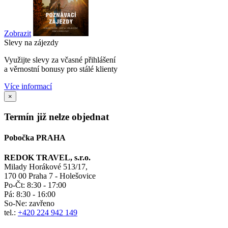
Zobrazit
Slevy na zájezdy
Využijte slevy za včasné přihlášení
a věrnostní bonusy pro stálé klienty
Více informací
×
Termín již nelze objednat
Pobočka PRAHA
REDOK TRAVEL, s.r.o.
Milady Horákové 513/17,
170 00 Praha 7 - Holešovice
Po-Čt:
8:30 - 17:00
Pá:
8:30 - 16:00
So-Ne:
zavřeno
tel.:
+420 224 942 149