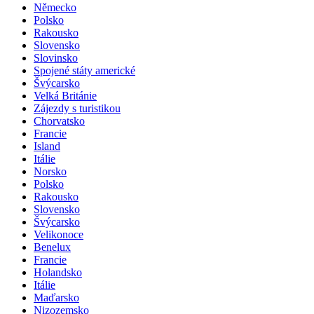
Německo
Polsko
Rakousko
Slovensko
Slovinsko
Spojené státy americké
Švýcarsko
Velká Británie
Zájezdy s turistikou
Chorvatsko
Francie
Island
Itálie
Norsko
Polsko
Rakousko
Slovensko
Švýcarsko
Velikonoce
Benelux
Francie
Holandsko
Itálie
Maďarsko
Nizozemsko