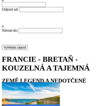
Odjezd od:
a
Návrat do:
FRANCIE - BRETAŇ -
KOUZELNÁ A TAJEMNÁ
ZEMĚ LEGEND A NEDOTČENÉ
PŘÍRODY
•
•
•
•
•
•
•
•
•
•
•
•
•
•