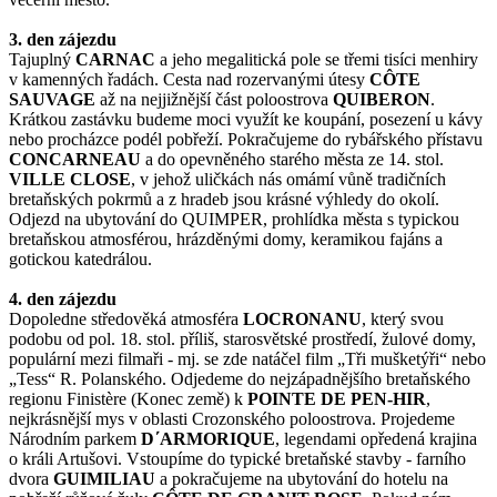
3. den zájezdu
Tajuplný
CARNAC
a jeho megalitická pole se třemi tisíci menhiry
v kamenných řadách. Cesta nad rozervanými útesy
CÔTE
SAUVAGE
až na nejjižnější část poloostrova
QUIBERON
.
Krátkou zastávku budeme moci využít ke koupání, posezení u kávy
nebo procházce podél pobřeží. Pokračujeme do rybářského přístavu
CONCARNEAU
a do opevněného starého města ze 14. stol.
VILLE CLOSE
, v jehož uličkách nás omámí vůně tradičních
bretaňských pokrmů a z hradeb jsou krásné výhledy do okolí.
Odjezd na ubytování do QUIMPER, prohlídka města s typickou
bretaňskou atmosférou, hrázděnými domy, keramikou fajáns a
gotickou katedrálou.
4. den zájezdu
Dopoledne středověká atmosféra
LOCRONANU
, který svou
podobu od pol. 18. stol. příliš, starosvětské prostředí, žulové domy,
populární mezi filmaři - mj. se zde natáčel film „Tři mušketýři“ nebo
„Tess“ R. Polanského. Odjedeme do nejzápadnějšího bretaňského
regionu Finistère (Konec země) k
POINTE DE PEN-HIR
,
nejkrásnější mys v oblasti Crozonského poloostrova. Projedeme
Národním parkem
D΄ARMORIQUE
, legendami opředená krajina
o králi Artušovi. Vstoupíme do typické bretaňské stavby - farního
dvora
GUIMILIAU
a pokračujeme na ubytování do hotelu na