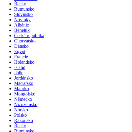
Řecko
Rumunsko
Slovinsko
Novinky
Albánie
Benelux
Česká republika
Chorvatsko
Dánsko
Egypt
Francie
Holandsko
Island
Itálie
Jordánsko
Maďarsko
Maroko
Mongolsko
Německo
Nizozemsko
Norsko
Polsko
Rakousko
Řecko
Rumunsko