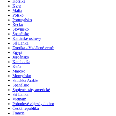
Korsika
Kypr
Malta
Polsko
Portugalsko
Řecko
Slovinsko
Španělsko
Kanárské ostrovy
Srí Lanka
Exotika - Vzdálené země
Egypt
Jordánsko
Kambodža
Keňa
Maroko
Mongolsko
Saudská Arábie
Španělsko
Spojené státy americké
Srí Lanka
Vietnam
Pohodové zájezdy do hor
Česká republika
Francie