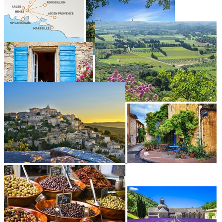
•
•
•
•
•
•
•
•
•
•
•
•