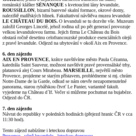
románský klášter
SÉNANQUE
s kvetoucími lány levandule,
ROUSSILLON
, bizarní barevné skalní formace, okrové domy,
naleziště malířských hlinek. Fakultativní návštěva muzea levandule
LE CHÂTEAU DU BOIS.
O levanduli se tu dozvíte vše. Muzeum
založil Georges Lincelé, jehož rodina už po pět generací provozuje
velkou levandulovou farmu. Jejich firma Le Château du Bois
obstará ročně desetinu celofrancouzské produkce esenciálních olejů
z pravé levandule. Odjezd na ubytování v okolí Aix en Provence.
6. den zájezdu
AIX EN PROVENCE
, krátce navštívíme město Paula Cézanna,
katedrála Saint Sauveur, možnost navštívit pravé provensálské trhy,
platanová alej Cours Mirabeau.
MARSEILLE
, největší město
Provence, projdeme se starým přístavem, prohlédneme si mj. chrám
Notre-Dame de la Garde, odkud se nám otevře nezapomenutelné
panorama, starou rybářskou čtvrť Le Panier, variantně fakult.
vyjedeme na Château d´If. Večer si můžeme pochutnat na bujabéze.
Odjezd do ČR.
7. den zájezdu
Návrat do republiky v poledních hodinách (přejezd hranic ČR v cca
11:30 hod).
Tento zájezd nabízíme i leteckou dopravou
Provence - vůně levandule - leteckou dopravou