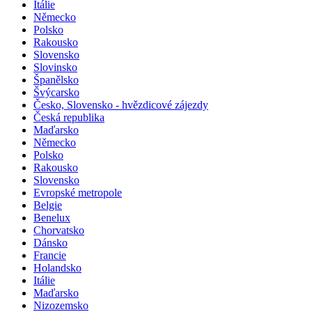
Itálie
Německo
Polsko
Rakousko
Slovensko
Slovinsko
Španělsko
Švýcarsko
Česko, Slovensko - hvězdicové zájezdy
Česká republika
Maďarsko
Německo
Polsko
Rakousko
Slovensko
Evropské metropole
Belgie
Benelux
Chorvatsko
Dánsko
Francie
Holandsko
Itálie
Maďarsko
Nizozemsko