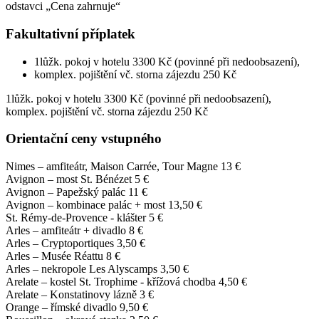
odstavci „Cena zahrnuje“
Fakultativní příplatek
1lůžk. pokoj v hotelu 3300 Kč (povinné při nedoobsazení),
komplex. pojištění vč. storna zájezdu 250 Kč
1lůžk. pokoj v hotelu 3300 Kč (povinné při nedoobsazení),
komplex. pojištění vč. storna zájezdu 250 Kč
Orientační ceny vstupného
Nimes – amfiteátr, Maison Carrée, Tour Magne 13 €
Avignon – most St. Bénézet 5 €
Avignon – Papežský palác 11 €
Avignon – kombinace palác + most 13,50 €
St. Rémy-de-Provence - klášter 5 €
Arles – amfiteátr + divadlo 8 €
Arles – Cryptoportiques 3,50 €
Arles – Musée Réattu 8 €
Arles – nekropole Les Alyscamps 3,50 €
Arelate – kostel St. Trophime - křížová chodba 4,50 €
Arelate – Konstatinovy lázně 3 €
Orange – římské divadlo 9,50 €