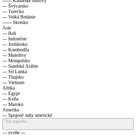
------ Kanárské ostrovy
--- Švýcarsko
--- Turecko
--- Velká Británie
------ Skotsko
Asie
--- Bali
--- Indonésie
--- Jordánsko
--- Kambodža
--- Maledivy
--- Mongolsko
--- Saudská Arábie
--- Srí Lanka
--- Thajsko
--- Vietnam
Afrika
--- Egypt
--- Keňa
--- Maroko
Amerika
--- Spojené státy americké
Typ zájezdu
--- zvolte ---