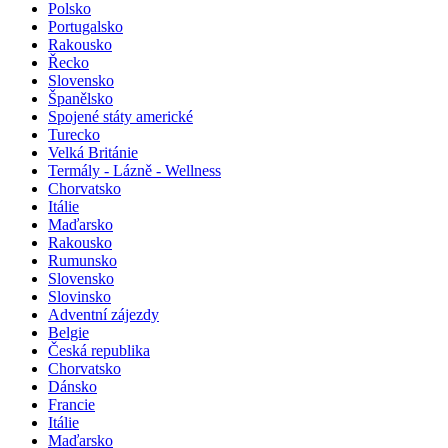
Polsko
Portugalsko
Rakousko
Řecko
Slovensko
Španělsko
Spojené státy americké
Turecko
Velká Británie
Termály - Lázně - Wellness
Chorvatsko
Itálie
Maďarsko
Rakousko
Rumunsko
Slovensko
Slovinsko
Adventní zájezdy
Belgie
Česká republika
Chorvatsko
Dánsko
Francie
Itálie
Maďarsko