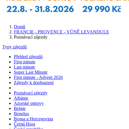
Domů
FRANCIE - PROVENCE - VŮNĚ LEVANDULE
Poznávací zájezdy
Typy zájezdů
Přehled zájezdů
First minute
Last minute
Super Last Minute
First minute - Advent 2026
Zájezdy k doobsazení
Poznávací zájezdy
Albánie
Azorské ostrovy
Belgie
Benelux
Bosna a Hercegovina
Černá Hora