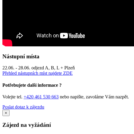
Nástupní místa
22.06. - 28.06. odjezd A, B, L + Plzeň
Přehled nástupních míst najdete ZDE
Potřebujete další informace ?
Volejte tel.
+420 461 530 663
nebo napište, zavoláme Vám nazpět.
Poslat dotaz k zájezdu
×
Zájezd na vyžádání