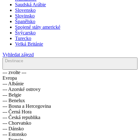
Saudská Arábie
Slovensko
Slovinsko
Španělsko
Spojené státy americké
Švýcarsko
Turecko
Velká Británie
Vyhledat zájezd
Destinace
--- zvolte ---
Evropa
--- Albánie
--- Azorské ostrovy
--- Belgie
--- Benelux
--- Bosna a Hercegovina
--- Černá Hora
--- Česká republika
--- Chorvatsko
--- Dánsko
--- Estonsko
--- Francie