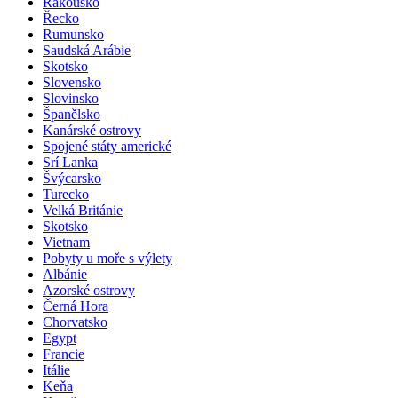
Rakousko
Řecko
Rumunsko
Saudská Arábie
Skotsko
Slovensko
Slovinsko
Španělsko
Kanárské ostrovy
Spojené státy americké
Srí Lanka
Švýcarsko
Turecko
Velká Británie
Skotsko
Vietnam
Pobyty u moře s výlety
Albánie
Azorské ostrovy
Černá Hora
Chorvatsko
Egypt
Francie
Itálie
Keňa