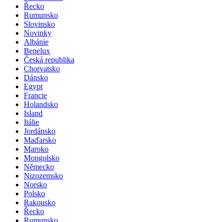
Řecko
Rumunsko
Slovinsko
Novinky
Albánie
Benelux
Česká republika
Chorvatsko
Dánsko
Egypt
Francie
Holandsko
Island
Itálie
Jordánsko
Maďarsko
Maroko
Mongolsko
Německo
Nizozemsko
Norsko
Polsko
Rakousko
Řecko
Rumunsko