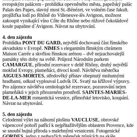
evropským palácem - prohlídka opevněného města, papežský palác
Palais des Papes, slavný most St.-Bénézet, ve volném čase fakult.
projížďka lodí po Rhôně do Villeneuve-lès Avignon, možnost
zakoupit vynikající víno Côte du Rhône nebo růžové čokoládové
koule papaline d´Avignon. Návrat na ubytování.
4. den zájezdu
Prohlídka
PONT DU GARD,
největší dochovaná část římského
akvaduktu v Evropě.
NîMES
s elegantním římským chrámem
Maison Carrée a skvělou římskou arénou – dvě nejzachovalejší
památky této doby na světě. Průjezd Národním parkem
CAMARGUE
, přírodní rezervace v deltě Rhôny, druhý největší
mokřad Evropy, plameňáci, divocí koně. Návštěva městečka
AIGUES-MORTES
, středověký přístav obepnutý mohutnými
hradbami, odkud vyplouval Ludvík IX. Svatý na křížové výpravy.
Pro zájemce návštěva ornitologické rezervace, pozorování nejen
plameňáků v jejich přirozeném prostředí.
SAINTES-MARIES-
DE-LA-MER
romantická vesnice, přímořské letovisko, koupání.
Návrat na ubytování.
5. den zájezdu
Celodenní výlet na náhorní plošinu
VAUCLUSE
, obrovské
vápencové pohoří patřící k nejpřitažlivějším oblastem Provence, kde
se snoubí bujná příroda s malebnými vesnicemi. Fotogenické
GORDES
, jedno z nejhezčích městeček trůnících na skále,