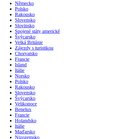
Německo
Polsko
Rakousko
Slovensko
Slovinsko
Spojené státy americké
Švýcarsko
Velká Británie
Zájezdy s turistikou
Chorvatsko
Francie
Island
Itálie
Norsko
Polsko
Rakousko
Slovensko
Švýcarsko
Velikonoce
Benelux
Francie
Holandsko
Itálie
Maďarsko
Nizozemsko