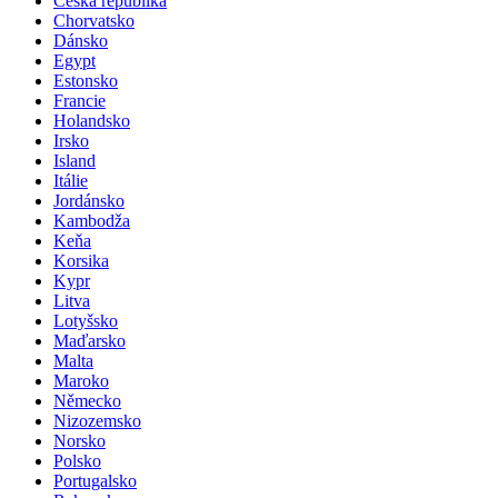
Česká republika
Chorvatsko
Dánsko
Egypt
Estonsko
Francie
Holandsko
Irsko
Island
Itálie
Jordánsko
Kambodža
Keňa
Korsika
Kypr
Litva
Lotyšsko
Maďarsko
Malta
Maroko
Německo
Nizozemsko
Norsko
Polsko
Portugalsko