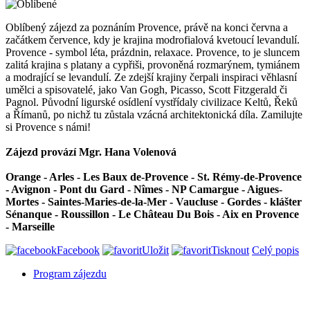
Oblíbený zájezd za poznáním Provence, právě na konci června a
začátkem července, kdy je krajina modrofialová kvetoucí levandulí.
Provence - symbol léta, prázdnin, relaxace. Provence, to je sluncem
zalitá krajina s platany a cypřiši, provoněná rozmarýnem, tymiánem
a modrající se levandulí. Ze zdejší krajiny čerpali inspiraci věhlasní
umělci a spisovatelé, jako Van Gogh, Picasso, Scott Fitzgerald či
Pagnol. Původní ligurské osídlení vystřídaly civilizace Keltů, Řeků
a Římanů, po nichž tu zůstala vzácná architektonická díla. Zamilujte
si Provence s námi!
Zájezd provází Mgr. Hana Volenová
Orange - Arles - Les Baux de-Provence - St. Rémy-de-Provence
- Avignon - Pont du Gard - Nîmes - NP Camargue - Aigues-
Mortes - Saintes-Maries-de-la-Mer - Vaucluse - Gordes - klášter
Sénanque - Roussillon - Le Château Du Bois - Aix en Provence
- Marseille
Facebook
Uložit
Tisknout
Celý popis
Program zájezdu