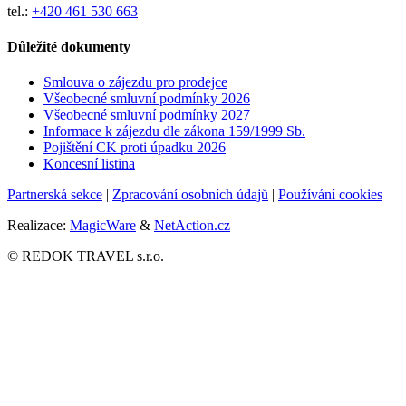
tel.:
+420 461 530 663
Důležité dokumenty
Smlouva o zájezdu pro prodejce
Všeobecné smluvní podmínky
2026
Všeobecné smluvní podmínky 2027
Informace k zájezdu dle zákona 159/1999 Sb.
Pojištění CK proti úpadku
2026
Koncesní listina
Partnerská sekce
|
Zpracování osobních údajů
|
Používání cookies
Realizace:
MagicWare
&
NetAction.cz
© REDOK TRAVEL s.r.o.