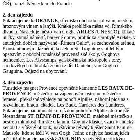
ČR), tranzit Německem do Francie.
2. den zájezdu
Pokračujeme do
ORANGE
, středisko obchodu s olivami, medem,
hroznovým vínem a lanýži. Krátká prohlídka města vč. Římského
divadla. Následuje město Van Gogha
ARLES
(UNESCO), klikaté
uličky, stinná náměstí, barevné domy, prohlídka starobylé Arelate, v
antických dobách nazývané „Římem Galie“, se zachovalou arénou,
Konstantinovými lázněmi, kostelem St. Trophime s přilehlým
opatstvím z období románské provensálské školy, Goghova
nemocnice. Les Alyscamps, galsko-římská nekropole s torzy
středověkých náhrobků známá z děl Danteho, van Gogha či
Gauguina. Odjezd na ubytování.
3. den zájezdu
Turistický magnet Provence opevněné kamenné
LES BAUX DE-
PROVENCE
, městečko na vápencovém ostrohu, městečko
řemesel, překrásné výhledy na pohoří Alpilles, náhorní plošina s
rozvalinami hradu, citadela Les Baux, Carrieres des Lumieres.
Pokračujeme panoramatickou jízdou pohořím Alpilles do rodiště
Nostradama
ST. RÉMY-DE-PROVENCE
, malebné městečko s
pestrou minulostí, římské Glanum, Goghův klášter, vzácný antický
kenotaf a vítězný oblouk, navštívíme bývalý klášter Saint-Paul-de-
Mausole, kde se léčil V. van Gogh. Jedno z nejvíce fascinujících
měst jižní Francie papežský
AVIGNON
s největším gotickým