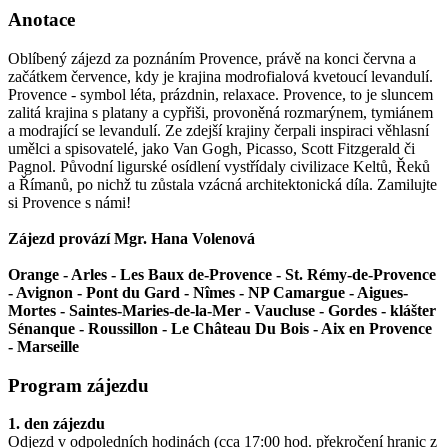
Anotace
Oblíbený zájezd za poznáním Provence, právě na konci června a
začátkem července, kdy je krajina modrofialová kvetoucí levandulí.
Provence - symbol léta, prázdnin, relaxace. Provence, to je sluncem
zalitá krajina s platany a cypřiši, provoněná rozmarýnem, tymiánem
a modrající se levandulí. Ze zdejší krajiny čerpali inspiraci věhlasní
umělci a spisovatelé, jako Van Gogh, Picasso, Scott Fitzgerald či
Pagnol. Původní ligurské osídlení vystřídaly civilizace Keltů, Řeků
a Římanů, po nichž tu zůstala vzácná architektonická díla. Zamilujte
si Provence s námi!
Zájezd provází Mgr. Hana Volenová
Orange - Arles - Les Baux de-Provence - St. Rémy-de-Provence
- Avignon - Pont du Gard - Nîmes - NP Camargue - Aigues-
Mortes - Saintes-Maries-de-la-Mer - Vaucluse - Gordes - klášter
Sénanque - Roussillon - Le Château Du Bois - Aix en Provence
- Marseille
Program zájezdu
1. den zájezdu
Odjezd v odpoledních hodinách (cca 17:00 hod. překročení hranic z