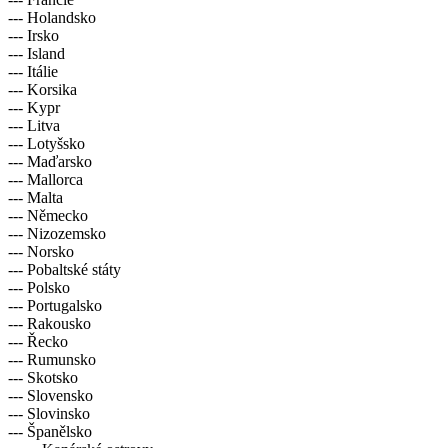
--- Holandsko
--- Irsko
--- Island
--- Itálie
--- Korsika
--- Kypr
--- Litva
--- Lotyšsko
--- Maďarsko
--- Mallorca
--- Malta
--- Německo
--- Nizozemsko
--- Norsko
--- Pobaltské státy
--- Polsko
--- Portugalsko
--- Rakousko
--- Řecko
--- Rumunsko
--- Skotsko
--- Slovensko
--- Slovinsko
--- Španělsko