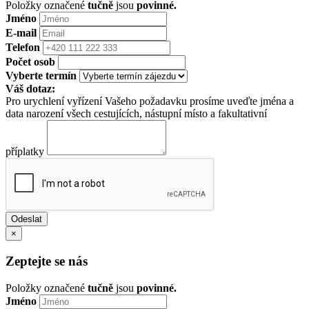
Položky označené
tučně
jsou
povinné.
Jméno
E-mail
Telefon
Počet osob
Vyberte termín
Váš dotaz:
Pro urychlení vyřízení Vašeho požadavku prosíme uveďte jména a
data narození všech cestujících, nástupní místo a fakultativní
příplatky
×
Zeptejte se nás
Položky označené
tučně
jsou
povinné.
Jméno