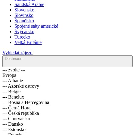
Saudská Arábie
Slovensko
Slovinsko
Španělsko
Spojené státy americké
Švýcarsko
Turecko
Velká Británie
Vyhledat zájezd
Destinace
--- zvolte ---
Evropa
--- Albánie
--- Azorské ostrovy
--- Belgie
--- Benelux
--- Bosna a Hercegovina
--- Černá Hora
--- Česká republika
--- Chorvatsko
--- Dánsko
--- Estonsko
--- Francie