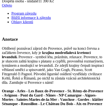
Dospělá osoba - snídaně
11 390 Kč
Odjeto
Program zájezdu
Bližší informace k zájezdu
Ohlasy klientů
Anotace
Oblíbený poznávací zájezd do Provence, právě na konci června a
začátkem července, kdy je
krajina modrofialová kvetoucí
levandulí.
Provence - symbol léta, prázdnin, relaxace. Provence, to
je sluncem zalitá krajina s platany a cypřiši, provoněná rozmarýnem,
tymiánem a modrající se levandulí. Ze zdejší krajiny čerpali inspiraci
věhlasní umělci a spisovatelé, jako Van Gogh, Picasso, Scott
Fitzgerald či Pagnol. Původní ligurské osídlení vystřídaly civilizace
Keltů, Řeků a Římanů, po nichž tu zůstala vzácná architektonická
díla. Zamilujte si Provence s námi!
Orange - Arles - Les Baux de-Provence - St. Rémy-de-Provence
- Avignon - Pont du Gard - Nîmes - NP Camargue - Aigues-
Mortes - Saintes-Maries-de-la-Mer - Vaucluse - Gordes - klášter
Sénanque - Roussillon - Le Château Du Bois - Aix en Provence