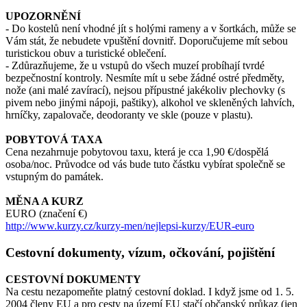
UPOZORNĚNÍ
- Do kostelů není vhodné jít s holými rameny a v šortkách, může se
Vám stát, že nebudete vpuštění dovnitř. Doporučujeme mít sebou
turistickou obuv a turistické oblečení.
- Zdůrazňujeme, že u vstupů do všech muzeí probíhají tvrdé
bezpečnostní kontroly. Nesmíte mít u sebe žádné ostré předměty,
nože (ani malé zavírací), nejsou přípustné jakékoliv plechovky (s
pivem nebo jinými nápoji, paštiky), alkohol ve skleněných lahvích,
hrníčky, zapalovače, deodoranty ve skle (pouze v plastu).
POBYTOVÁ TAXA
Cena nezahrnuje pobytovou taxu, která je cca 1,90 €/dospělá
osoba/noc. Průvodce od vás bude tuto částku vybírat společně se
vstupným do památek.
MĚNA A KURZ
EURO (značení €)
http://www.kurzy.cz/kurzy-men/nejlepsi-kurzy/EUR-euro
Cestovní dokumenty, vízum, očkování, pojištění
CESTOVNÍ DOKUMENTY
Na cestu nezapomeňte platný cestovní doklad. I když jsme od 1. 5.
2004 členy EU a pro cesty na území EU stačí občanský průkaz (jen