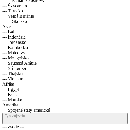
------ Kanárské ostrovy
--- Švýcarsko
--- Turecko
--- Velká Británie
------ Skotsko
Asie
--- Bali
--- Indonésie
--- Jordánsko
--- Kambodža
--- Maledivy
--- Mongolsko
--- Saudská Arábie
--- Srí Lanka
--- Thajsko
--- Vietnam
Afrika
--- Egypt
--- Keňa
--- Maroko
Amerika
--- Spojené státy americké
Typ zájezdu
--- zvolte ---