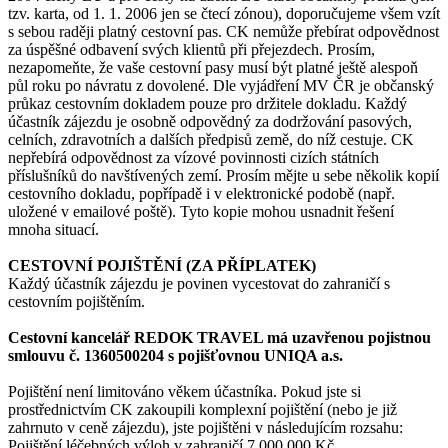
tzv. karta, od 1. 1. 2006 jen se čtecí zónou), doporučujeme všem vzít
s sebou raději platný cestovní pas. CK nemůže přebírat odpovědnost
za úspěšné odbavení svých klientů při přejezdech. Prosím,
nezapomeňte, že vaše cestovní pasy musí být platné ještě alespoň
půl roku po návratu z dovolené. Dle vyjádření MV ČR je občanský
průkaz cestovním dokladem pouze pro držitele dokladu. Každý
účastník zájezdu je osobně odpovědný za dodržování pasových,
celních, zdravotních a dalších předpisů země, do níž cestuje. CK
nepřebírá odpovědnost za vízové povinnosti cizích státních
příslušníků do navštívených zemí. Prosím mějte u sebe několik kopií
cestovního dokladu, popřípadě i v elektronické podobě (např.
uložené v emailové poště). Tyto kopie mohou usnadnit řešení
mnoha situací.
CESTOVNÍ POJIŠTĚNÍ (ZA PŘÍPLATEK)
Každý účastník zájezdu je povinen vycestovat do zahraničí s
cestovním pojištěním.
Cestovní kancelář REDOK TRAVEL má uzavřenou pojistnou
smlouvu č. 1360500204 s pojišťovnou UNIQA a.s.
Pojištění není limitováno věkem účastníka. Pokud jste si
prostřednictvím CK zakoupili komplexní pojištění (nebo je již
zahrnuto v ceně zájezdu), jste pojištěni v následujícím rozsahu:
Pojištění léčebných výloh v zahraničí 7 000 000 Kč