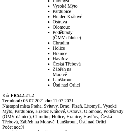
Litomyšl
Vysoké Mýto
Pardubice
Hradec Králové
Ostrava
Olomouc
Poděbrady
(ÖMV dálnice)
Chrudim
Holice
Hranice
Havířov
Česká Třebová
Zábřeh na
Moravě
Lanškroun
Ústí nad Orlicí
Kód
FR542-21-2
Termín
od:
05.07.2021
do:
11.07.2021
Nástupní místa
Praha, Svitavy, Brno, Plzeň, Litomyšl, Vysoké
Mýto, Pardubice, Hradec Králové, Ostrava, Olomouc, Poděbrady
(ÖMV dálnice), Chrudim, Holice, Hranice, Havířov, Česká
Třebová, Zábřeh na Moravě, Lanškroun, Ústí nad Orlicí
Počet nocí
4