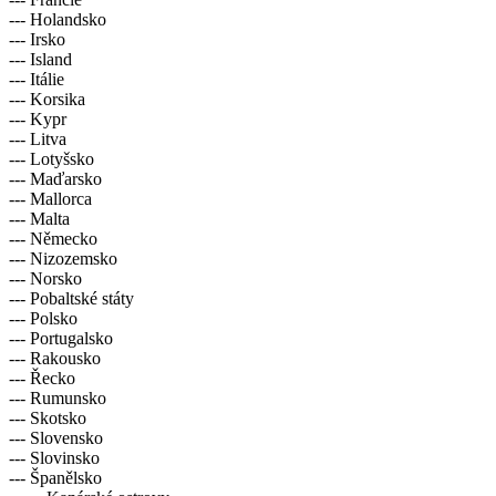
--- Holandsko
--- Irsko
--- Island
--- Itálie
--- Korsika
--- Kypr
--- Litva
--- Lotyšsko
--- Maďarsko
--- Mallorca
--- Malta
--- Německo
--- Nizozemsko
--- Norsko
--- Pobaltské státy
--- Polsko
--- Portugalsko
--- Rakousko
--- Řecko
--- Rumunsko
--- Skotsko
--- Slovensko
--- Slovinsko
--- Španělsko