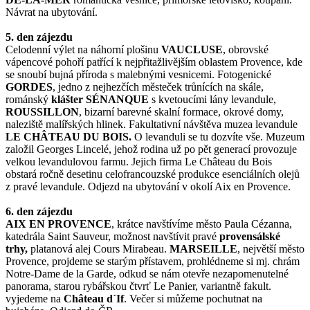
Návrat na ubytování.
5. den zájezdu
Celodenní výlet na náhorní plošinu
VAUCLUSE
, obrovské
vápencové pohoří patřící k nejpřitažlivějším oblastem Provence, kde
se snoubí bujná příroda s malebnými vesnicemi. Fotogenické
GORDES
, jedno z nejhezčích městeček trůnících na skále,
románský
klášter SÉNANQUE
s kvetoucími lány levandule,
ROUSSILLON
, bizarní barevné skalní formace, okrové domy,
naleziště malířských hlinek. Fakultativní návštěva muzea levandule
LE CHÂTEAU DU BOIS.
O levanduli se tu dozvíte vše. Muzeum
založil Georges Lincelé, jehož rodina už po pět generací provozuje
velkou levandulovou farmu. Jejich firma Le Château du Bois
obstará ročně desetinu celofrancouzské produkce esenciálních olejů
z pravé levandule. Odjezd na ubytování v okolí Aix en Provence.
6. den zájezdu
AIX EN PROVENCE
, krátce navštívíme město Paula Cézanna,
katedrála Saint Sauveur, možnost navštívit pravé
provensálské
trhy,
platanová alej Cours Mirabeau.
MARSEILLE
, největší město
Provence, projdeme se starým přístavem, prohlédneme si mj. chrám
Notre-Dame de la Garde, odkud se nám otevře nezapomenutelné
panorama, starou rybářskou čtvrť Le Panier, variantně fakult.
vyjedeme na
Château d´If
. Večer si můžeme pochutnat na