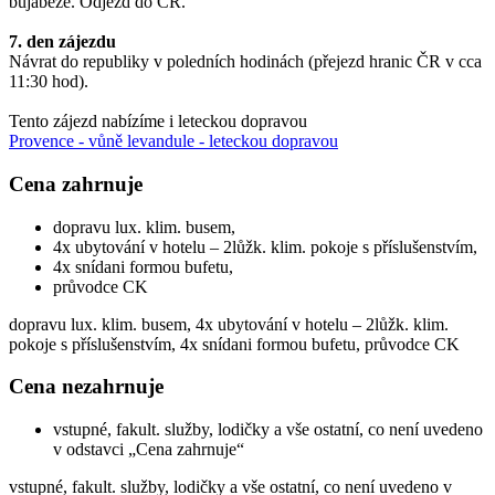
bujabéze. Odjezd do ČR.
7. den zájezdu
Návrat do republiky v poledních hodinách (přejezd hranic ČR v cca
11:30 hod).
Tento zájezd nabízíme i leteckou dopravou
Provence - vůně levandule - leteckou dopravou
Cena zahrnuje
dopravu lux. klim. busem,
4x ubytování v hotelu – 2lůžk. klim. pokoje s příslušenstvím,
4x snídani formou bufetu,
průvodce CK
dopravu lux. klim. busem, 4x ubytování v hotelu – 2lůžk. klim.
pokoje s příslušenstvím, 4x snídani formou bufetu, průvodce CK
Cena nezahrnuje
vstupné, fakult. služby, lodičky a vše ostatní, co není uvedeno
v odstavci „Cena zahrnuje“
vstupné, fakult. služby, lodičky a vše ostatní, co není uvedeno v