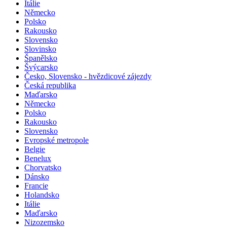
Itálie
Německo
Polsko
Rakousko
Slovensko
Slovinsko
Španělsko
Švýcarsko
Česko, Slovensko - hvězdicové zájezdy
Česká republika
Maďarsko
Německo
Polsko
Rakousko
Slovensko
Evropské metropole
Belgie
Benelux
Chorvatsko
Dánsko
Francie
Holandsko
Itálie
Maďarsko
Nizozemsko