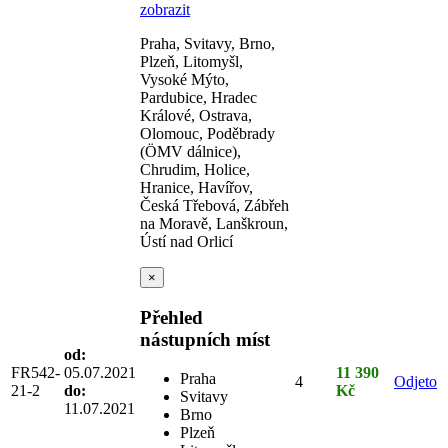
zobrazit
Praha, Svitavy, Brno,
Plzeň, Litomyšl,
Vysoké Mýto,
Pardubice, Hradec
Králové, Ostrava,
Olomouc, Poděbrady
(ÖMV dálnice),
Chrudim, Holice,
Hranice, Havířov,
Česká Třebová, Zábřeh
na Moravě, Lanškroun,
Ústí nad Orlicí
×
Přehled
nástupních míst
od:
FR542-
05.07.2021
11 390
Praha
4
Odjeto
21-2
do:
Kč
Svitavy
11.07.2021
Brno
Plzeň