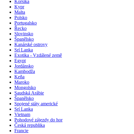
Korsika
Kypr
Malta
Polsko
Portugalsko
Řecko
Slovinsko
Španělsko
Kanárské ostrovy
Srí Lanka
Exotika - Vzdálené země
Egypt
Jordánsko
Kambodža
Keňa
Maroko
Mongolsko
Saudská Arábie
Španělsko
Spojené státy americké
Srí Lanka
Vietnam
Pohodové zájezdy do hor
Česká republika
Francie