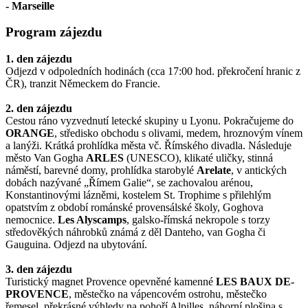
- Marseille
Program zájezdu
1. den zájezdu
Odjezd v odpoledních hodinách (cca 17:00 hod. překročení hranic z
ČR), tranzit Německem do Francie.
2. den zájezdu
Cestou ráno vyzvednutí letecké skupiny u Lyonu. Pokračujeme do
ORANGE
, středisko obchodu s olivami, medem, hroznovým vínem
a lanýži. Krátká prohlídka města vč. Římského divadla. Následuje
město Van Gogha
ARLES
(UNESCO), klikaté uličky, stinná
náměstí, barevné domy, prohlídka starobylé
Arelate
, v antických
dobách nazývané „Římem Galie“, se zachovalou arénou,
Konstantinovými lázněmi, kostelem St. Trophime s přilehlým
opatstvím z období románské provensálské školy, Goghova
nemocnice.
Les Alyscamps
, galsko-římská nekropole s torzy
středověkých náhrobků známá z děl Danteho, van Gogha či
Gauguina. Odjezd na ubytování.
3. den zájezdu
Turistický magnet Provence opevněné kamenné
LES BAUX DE-
PROVENCE
, městečko na vápencovém ostrohu, městečko
řemesel, překrásné výhledy na pohoří Alpilles, náhorní plošina s