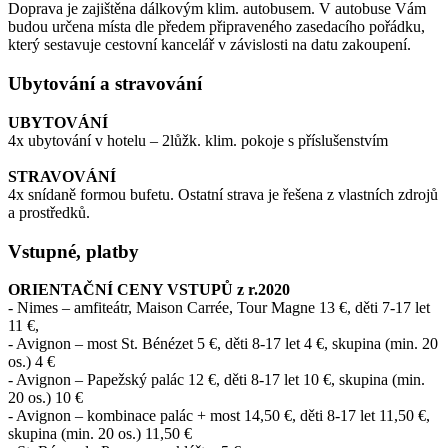
Doprava je zajištěna dálkovým klim. autobusem. V autobuse Vám
budou určena místa dle předem připraveného zasedacího pořádku,
který sestavuje cestovní kancelář v závislosti na datu zakoupení.
Ubytování a stravování
UBYTOVÁNÍ
4x ubytování v hotelu – 2lůžk. klim. pokoje s příslušenstvím
STRAVOVÁNÍ
4x snídaně formou bufetu. Ostatní strava je řešena z vlastních zdrojů
a prostředků.
Vstupné, platby
ORIENTAČNÍ CENY VSTUPŮ z r.2020
- Nimes – amfiteátr, Maison Carrée, Tour Magne 13 €, děti 7-17 let
11 €,
- Avignon – most St. Bénézet 5 €, děti 8-17 let 4 €, skupina (min. 20
os.) 4 €
- Avignon – Papežský palác 12 €, děti 8-17 let 10 €, skupina (min.
20 os.) 10 €
- Avignon – kombinace palác + most 14,50 €, děti 8-17 let 11,50 €,
skupina (min. 20 os.) 11,50 €