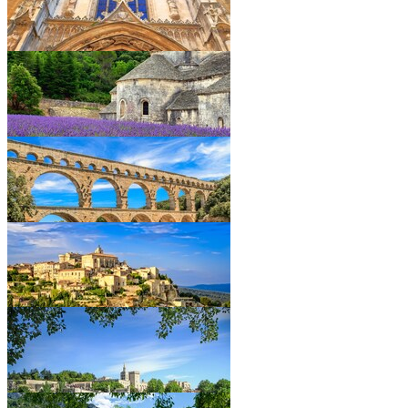
•
•
•
•
•
•
•
•
•
•
•
•
•