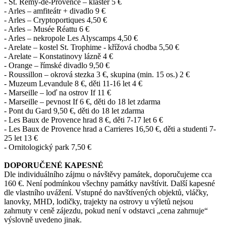
- St. Rémy-de-Provence – klášter 5 €
- Arles – amfiteátr + divadlo 9 €
- Arles – Cryptoportiques 4,50 €
- Arles – Musée Réattu 6 €
- Arles – nekropole Les Alyscamps 4,50 €
- Arelate – kostel St. Trophime - křížová chodba 5,50 €
- Arelate – Konstatinovy lázně 4 €
- Orange – římské divadlo 9,50 €
- Roussillon – okrová stezka 3 €, skupina (min. 15 os.) 2 €
- Muzeum Levandule 8 €, děti 11-16 let 4 €
- Marseille – loď na ostrov If 11 €
- Marseille – pevnost If 6 €, děti do 18 let zdarma
- Pont du Gard 9,50 €, děti do 18 let zdarma
- Les Baux de Provence hrad 8 €, děti 7-17 let 6 €
- Les Baux de Provence hrad a Carrieres 16,50 €, děti a studenti 7-
25 let 13 €
- Ornitologický park 7,50 €
DOPORUČENÉ KAPESNÉ
Dle individuálního zájmu o návštěvy památek, doporučujeme cca
160 €. Není podmínkou všechny památky navštívit. Další kapesné
dle vlastního uvážení. Vstupné do navštívených objektů, vláčky,
lanovky, MHD, lodičky, trajekty na ostrovy u výletů nejsou
zahrnuty v ceně zájezdu, pokud není v odstavci „cena zahrnuje“
výslovně uvedeno jinak.