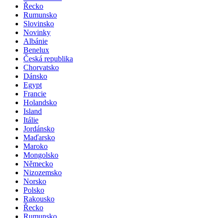
Řecko
Rumunsko
Slovinsko
Novinky
Albánie
Benelux
Česká republika
Chorvatsko
Dánsko
Egypt
Francie
Holandsko
Island
Itálie
Jordánsko
Maďarsko
Maroko
Mongolsko
Německo
Nizozemsko
Norsko
Polsko
Rakousko
Řecko
Rumunsko