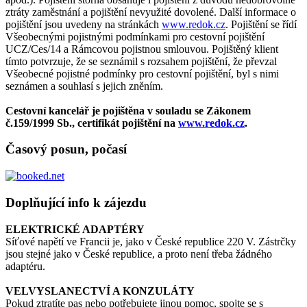
ztráty zaměstnání a pojištění nevyužité dovolené. Další informace o
pojištění jsou uvedeny na stránkách
www.redok.cz
. Pojištění se řídí
Všeobecnými pojistnými podmínkami pro cestovní pojištění
UCZ/Ces/14 a Rámcovou pojistnou smlouvou. Pojištěný klient
tímto potvrzuje, že se seznámil s rozsahem pojištění, že převzal
Všeobecné pojistné podmínky pro cestovní pojištění, byl s nimi
seznámen a souhlasí s jejich zněním.
Cestovní kancelář je pojištěna v souladu se Zákonem
č.159/1999 Sb., certifikát pojištění na
www.redok.cz
.
Časový posun, počasí
Doplňující info k zájezdu
ELEKTRICKÉ ADAPTÉRY
Síťové napětí ve Francii je, jako v České republice 220 V. Zástrčky
jsou stejné jako v České republice, a proto není třeba žádného
adaptéru.
VELVYSLANECTVÍ A KONZULÁTY
Pokud ztratíte pas nebo potřebujete jinou pomoc, spojte se s