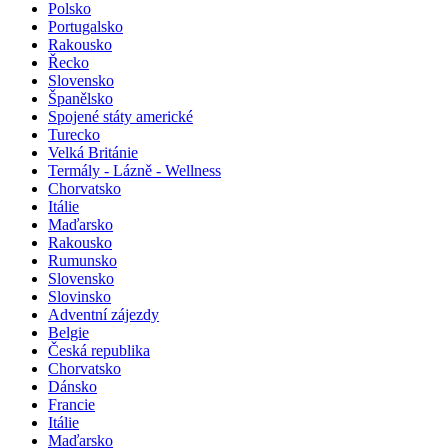
Polsko
Portugalsko
Rakousko
Řecko
Slovensko
Španělsko
Spojené státy americké
Turecko
Velká Británie
Termály - Lázně - Wellness
Chorvatsko
Itálie
Maďarsko
Rakousko
Rumunsko
Slovensko
Slovinsko
Adventní zájezdy
Belgie
Česká republika
Chorvatsko
Dánsko
Francie
Itálie
Maďarsko