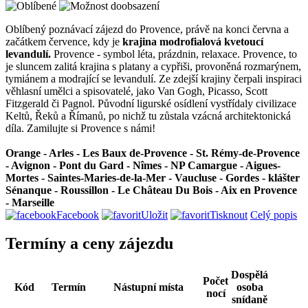
Oblíbený poznávací zájezd do Provence, právě na konci června a
začátkem července, kdy je
krajina modrofialová kvetoucí
levandulí.
Provence - symbol léta, prázdnin, relaxace. Provence, to
je sluncem zalitá krajina s platany a cypřiši, provoněná rozmarýnem,
tymiánem a modrající se levandulí. Ze zdejší krajiny čerpali inspiraci
věhlasní umělci a spisovatelé, jako Van Gogh, Picasso, Scott
Fitzgerald či Pagnol. Původní ligurské osídlení vystřídaly civilizace
Keltů, Řeků a Římanů, po nichž tu zůstala vzácná architektonická
díla. Zamilujte si Provence s námi!
Orange - Arles - Les Baux de-Provence - St. Rémy-de-Provence
- Avignon - Pont du Gard - Nîmes - NP Camargue - Aigues-
Mortes - Saintes-Maries-de-la-Mer - Vaucluse - Gordes - klášter
Sénanque - Roussillon - Le Château Du Bois - Aix en Provence
- Marseille
Facebook
Uložit
Tisknout
Celý popis
Termíny a ceny zájezdu
Dospělá
Počet
Kód
Termín
Nástupní místa
osoba
nocí
snídaně