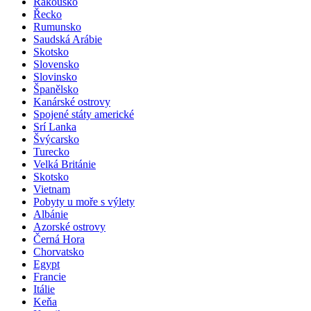
Rakousko
Řecko
Rumunsko
Saudská Arábie
Skotsko
Slovensko
Slovinsko
Španělsko
Kanárské ostrovy
Spojené státy americké
Srí Lanka
Švýcarsko
Turecko
Velká Británie
Skotsko
Vietnam
Pobyty u moře s výlety
Albánie
Azorské ostrovy
Černá Hora
Chorvatsko
Egypt
Francie
Itálie
Keňa