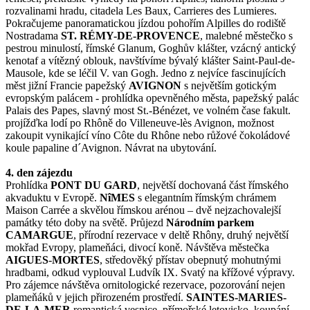
rozvalinami hradu, citadela Les Baux, Carrieres des Lumieres.
Pokračujeme panoramatickou jízdou pohořím Alpilles do rodiště
Nostradama
ST. RÉMY-DE-PROVENCE
, malebné městečko s
pestrou minulostí, římské Glanum, Goghův klášter, vzácný antický
kenotaf a vítězný oblouk, navštívíme bývalý klášter Saint-Paul-de-
Mausole, kde se léčil V. van Gogh. Jedno z nejvíce fascinujících
měst jižní Francie papežský
AVIGNON
s největším gotickým
evropským palácem - prohlídka opevněného města, papežský palác
Palais des Papes, slavný most St.-Bénézet, ve volném čase fakult.
projížďka lodí po Rhôně do Villeneuve-lès Avignon, možnost
zakoupit vynikající víno Côte du Rhône nebo růžové čokoládové
koule papaline d´Avignon. Návrat na ubytování.
4. den zájezdu
Prohlídka
PONT DU GARD
, největší dochovaná část římského
akvaduktu v Evropě.
NîMES
s elegantním římským chrámem
Maison Carrée a skvělou římskou arénou – dvě nejzachovalejší
památky této doby na světě. Průjezd
Národním parkem
CAMARGUE
, přírodní rezervace v deltě Rhôny, druhý největší
mokřad Evropy, plameňáci, divocí koně. Návštěva městečka
AIGUES
-
MORTES
, středověký přístav obepnutý mohutnými
hradbami, odkud vyplouval Ludvík IX. Svatý na křížové výpravy.
Pro zájemce návštěva ornitologické rezervace, pozorování nejen
plameňáků v jejich přirozeném prostředí.
SAINTES-MARIES-
DE-LA-MER
romantická vesnice, přímořské letovisko, koupání.