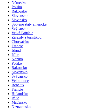
Německo
Polsko
Rakousko
Slovensko
Slovinsko
Spojené státy americké
Švýcarsko
Velká Británie
Zájezdy s turistikou
Chorvatsko
Francie
Island
Itálie
Norsko
Polsko
Rakousko
Slovensko
Švýcarsko
Velikonoce
Benelux
Francie
Holandsko
Itálie
Maďarsko
Nizozemsko