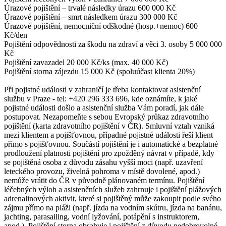
Úrazové pojištění – trvalé následky úrazu 600 000 Kč
Úrazové pojištění – smrt následkem úrazu 300 000 Kč
Úrazové pojištění, nemocniční odškodné (hosp.+nemoc) 600
Kč/den
Pojištění odpovědnosti za škodu na zdraví a věci 3. osoby 5 000 000
Kč
Pojištění zavazadel 20 000 Kč/ks (max. 40 000 Kč)
Pojištění storna zájezdu 15 000 Kč (spoluúčast klienta 20%)
Při pojistné události v zahraničí je třeba kontaktovat asistenční
službu v Praze - tel: +420 296 333 696, kde oznámíte, k jaké
pojistné události došlo a asistenční služba Vám poradí, jak dále
postupovat. Nezapomeňte s sebou Evropský průkaz zdravotního
pojištění (karta zdravotního pojištění v ČR). Smluvní vztah vzniká
mezi klientem a pojišťovnou, případné pojistné události řeší klient
přímo s pojišťovnou. Součástí pojištění je i automatické a bezplatné
prodloužení platnosti pojištění pro zpožděný návrat v případě, kdy
se pojištěná osoba z důvodu zásahu vyšší moci (např. uzavření
leteckého provozu, živelná pohroma v místě dovolené, apod.)
nemůže vrátit do ČR v původně plánovaném termínu. Pojištění
léčebných výloh a asistenčních služeb zahrnuje i pojištění plážových
adrenalinových aktivit, které si pojištěný může zakoupit podle svého
zájmu přímo na pláži (např. jízda na vodním skútru, jízda na banánu,
jachting, parasailing, vodní lyžování, potápění s instruktorem,
apod.). Pojištění storna obsahuje i pojištění z důvodu nedobrovolné