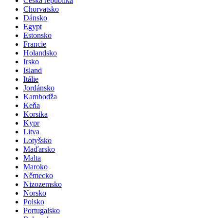
Česká republika
Chorvatsko
Dánsko
Egypt
Estonsko
Francie
Holandsko
Irsko
Island
Itálie
Jordánsko
Kambodža
Keňa
Korsika
Kypr
Litva
Lotyšsko
Maďarsko
Malta
Maroko
Německo
Nizozemsko
Norsko
Polsko
Portugalsko