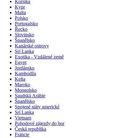
Korsika
Kypr
Malta
Polsko
Portugalsko
Řecko
Slovinsko
Španělsko
Kanárské ostrovy
Srí Lanka
Exotika - Vzdálené země
Egypt
Jordánsko
Kambodža
Keňa
Maroko
Mongolsko
Saudská Arábie
Španělsko
Spojené státy americké
Srí Lanka
Vietnam
Pohodové zájezdy do hor
Česká republika
Francie