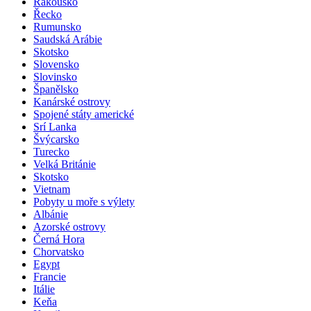
Rakousko
Řecko
Rumunsko
Saudská Arábie
Skotsko
Slovensko
Slovinsko
Španělsko
Kanárské ostrovy
Spojené státy americké
Srí Lanka
Švýcarsko
Turecko
Velká Británie
Skotsko
Vietnam
Pobyty u moře s výlety
Albánie
Azorské ostrovy
Černá Hora
Chorvatsko
Egypt
Francie
Itálie
Keňa