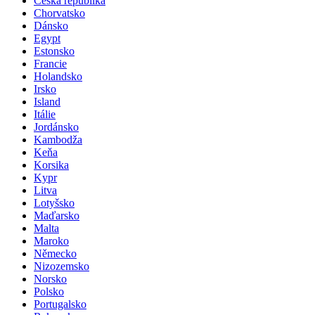
Česká republika
Chorvatsko
Dánsko
Egypt
Estonsko
Francie
Holandsko
Irsko
Island
Itálie
Jordánsko
Kambodža
Keňa
Korsika
Kypr
Litva
Lotyšsko
Maďarsko
Malta
Maroko
Německo
Nizozemsko
Norsko
Polsko
Portugalsko