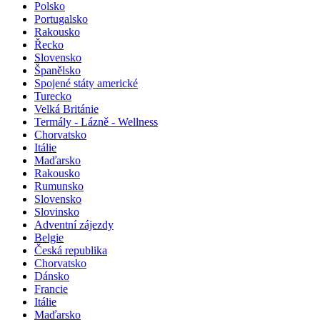
Polsko
Portugalsko
Rakousko
Řecko
Slovensko
Španělsko
Spojené státy americké
Turecko
Velká Británie
Termály - Lázně - Wellness
Chorvatsko
Itálie
Maďarsko
Rakousko
Rumunsko
Slovensko
Slovinsko
Adventní zájezdy
Belgie
Česká republika
Chorvatsko
Dánsko
Francie
Itálie
Maďarsko