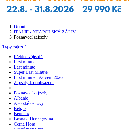
Domů
ITÁLIE - NEAPOLSKÝ ZÁLIV
Poznávací zájezdy
Typy zájezdů
Přehled zájezdů
First minute
Last minute
Super Last Minute
First minute - Advent 2026
Zájezdy k doobsazení
Poznávací zájezdy
Albánie
Azorské ostrovy
Belgie
Benelux
Bosna a Hercegovina
Černá Hora