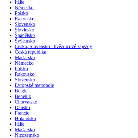
Itálie
Německo
Polsko
Rakousko
Slovensko
Slovinsko
Španělsko
Švýcarsko
Česko, Slovensko - hvězdicové zájezdy
Česká republika
Maďarsko
Německo
Polsko
Rakousko
Slovensko
Evropské metropole
Belgie
Benelux
Chorvatsko
Dánsko
Francie
Holandsko
Itálie
Maďarsko
Nizozemsko