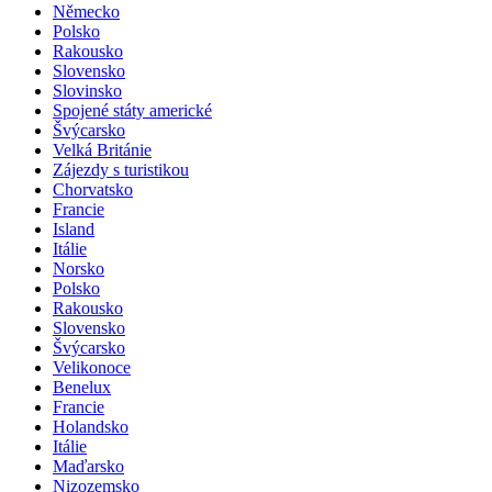
Německo
Polsko
Rakousko
Slovensko
Slovinsko
Spojené státy americké
Švýcarsko
Velká Británie
Zájezdy s turistikou
Chorvatsko
Francie
Island
Itálie
Norsko
Polsko
Rakousko
Slovensko
Švýcarsko
Velikonoce
Benelux
Francie
Holandsko
Itálie
Maďarsko
Nizozemsko