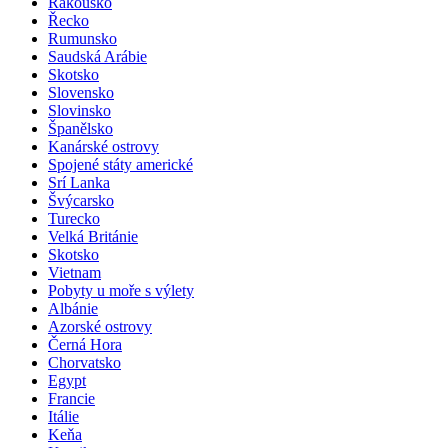
Rakousko
Řecko
Rumunsko
Saudská Arábie
Skotsko
Slovensko
Slovinsko
Španělsko
Kanárské ostrovy
Spojené státy americké
Srí Lanka
Švýcarsko
Turecko
Velká Británie
Skotsko
Vietnam
Pobyty u moře s výlety
Albánie
Azorské ostrovy
Černá Hora
Chorvatsko
Egypt
Francie
Itálie
Keňa