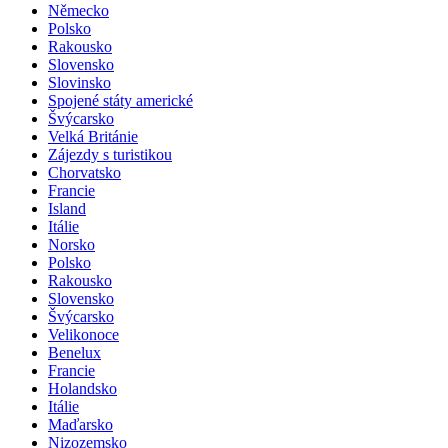
Německo
Polsko
Rakousko
Slovensko
Slovinsko
Spojené státy americké
Švýcarsko
Velká Británie
Zájezdy s turistikou
Chorvatsko
Francie
Island
Itálie
Norsko
Polsko
Rakousko
Slovensko
Švýcarsko
Velikonoce
Benelux
Francie
Holandsko
Itálie
Maďarsko
Nizozemsko