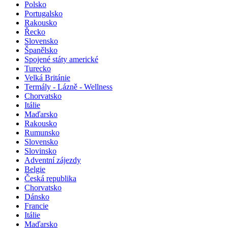
Polsko
Portugalsko
Rakousko
Řecko
Slovensko
Španělsko
Spojené státy americké
Turecko
Velká Británie
Termály - Lázně - Wellness
Chorvatsko
Itálie
Maďarsko
Rakousko
Rumunsko
Slovensko
Slovinsko
Adventní zájezdy
Belgie
Česká republika
Chorvatsko
Dánsko
Francie
Itálie
Maďarsko