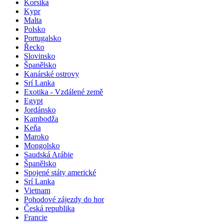
Korsika
Kypr
Malta
Polsko
Portugalsko
Řecko
Slovinsko
Španělsko
Kanárské ostrovy
Srí Lanka
Exotika - Vzdálené země
Egypt
Jordánsko
Kambodža
Keňa
Maroko
Mongolsko
Saudská Arábie
Španělsko
Spojené státy americké
Srí Lanka
Vietnam
Pohodové zájezdy do hor
Česká republika
Francie