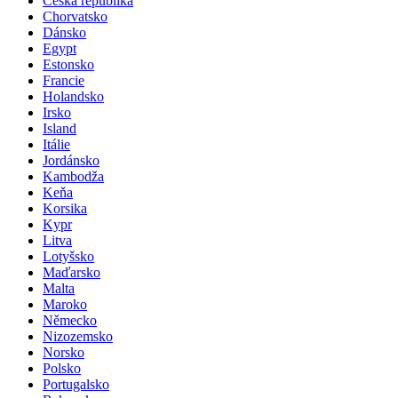
Česká republika
Chorvatsko
Dánsko
Egypt
Estonsko
Francie
Holandsko
Irsko
Island
Itálie
Jordánsko
Kambodža
Keňa
Korsika
Kypr
Litva
Lotyšsko
Maďarsko
Malta
Maroko
Německo
Nizozemsko
Norsko
Polsko
Portugalsko