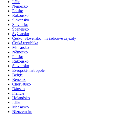
Itálie
Německo
Polsko
Rakousko
Slovensko
Slovinsko
Španělsko
Švýcarsko
Česko, Slovensko - hvězdicové zájezdy
Česká republika
Maďarsko
Německo
Polsko
Rakousko
Slovensko
Evropské metropole
Belgie
Benelux
Chorvatsko
Dánsko
Francie
Holandsko
Itálie
Maďarsko
Nizozemsko