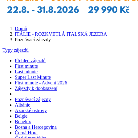
Domů
ITÁLIE - ROZKVETLÁ ITALSKÁ JEZERA
Poznávací zájezdy
Typy zájezdů
Přehled zájezdů
First minute
Last minute
Super Last Minute
First minute - Advent 2026
Zájezdy k doobsazení
Poznávací zájezdy
Albánie
Azorské ostrovy
Belgie
Benelux
Bosna a Hercegovina
Černá Hora