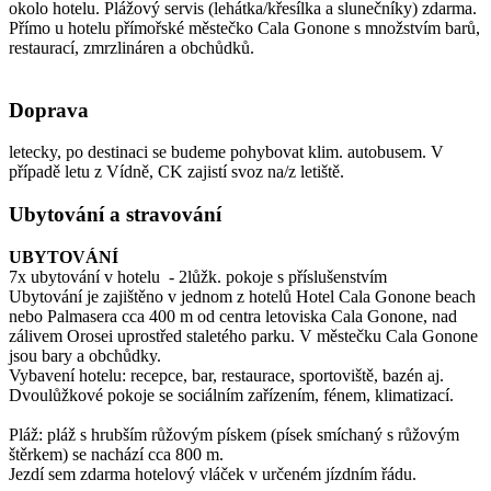
okolo hotelu. Plážový servis (lehátka/křesílka a slunečníky) zdarma.
Přímo u hotelu přímořské městečko Cala Gonone s množstvím barů,
restaurací, zmrzlináren a obchůdků.
Doprava
letecky, po destinaci se budeme pohybovat klim. autobusem. V
případě letu z Vídně, CK zajistí svoz na/z letiště.
Ubytování a stravování
UBYTOVÁNÍ
7x ubytování v hotelu - 2lůžk. pokoje s příslušenstvím
Ubytování je zajištěno v jednom z hotelů Hotel Cala Gonone beach
nebo Palmasera cca 400 m od centra letoviska Cala Gonone, nad
zálivem Orosei uprostřed staletého parku. V městečku Cala Gonone
jsou bary a obchůdky.
Vybavení hotelu: recepce, bar, restaurace, sportoviště, bazén aj.
Dvoulůžkové pokoje se sociálním zařízením, fénem, klimatizací.
Pláž: pláž s hrubším růžovým pískem (písek smíchaný s růžovým
štěrkem) se nachází cca 800 m.
Jezdí sem zdarma hotelový vláček v určeném jízdním řádu.