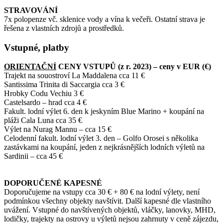
STRAVOVÁNÍ
7x polopenze vč. sklenice vody a vína k večeři. Ostatní strava je
řešena z vlastních zdrojů a prostředků.
Vstupné, platby
ORIENTAČNÍ
CENY VSTUPŮ (z r. 2023) – ceny v EUR (€)
Trajekt na souostroví La Maddalena cca 11 €
Santissima Trinita di Saccargia cca 3 €
Hrobky Codu Vechiu 3 €
Castelsardo – hrad cca 4 €
Fakult. lodní výlet 6. den k jeskyním Blue Marino + koupání na
pláži Cala Luna cca 35 €
Výlet na Nurag Mannu – cca 15 €
Celodenní fakult. lodní výlet 3. den – Golfo Orosei s několika
zastávkami na koupání, jeden z nejkrásnějších lodních výletů na
Sardinii – cca 45 €
DOPORUČENÉ KAPESNÉ
Doporučujeme na vstupy cca 30 € + 80 € na lodní výlety, není
podmínkou všechny objekty navštívit. Další kapesné dle vlastního
uvážení. Vstupné do navštívených objektů, vláčky, lanovky, MHD,
lodičky, trajekty na ostrovy u výletů nejsou zahrnuty v ceně zájezdu,