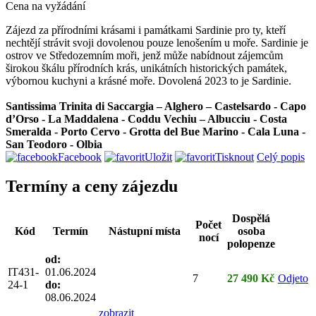
Cena na vyžádání
Zájezd za přírodními krásami i památkami Sardinie pro ty, kteří
nechtějí strávit svoji dovolenou pouze lenošením u moře. Sardinie je
ostrov ve Středozemním moři, jenž může nabídnout zájemcům
širokou škálu přírodních krás, unikátních historických památek,
výbornou kuchyni a krásné moře. Dovolená 2023 to je Sardinie.
Santissima Trinita di Saccargia – Alghero – Castelsardo - Capo
d’Orso - La Maddalena - Coddu Vechiu – Albucciu - Costa
Smeralda - Porto Cervo - Grotta del Bue Marino - Cala Luna -
San Teodoro - Olbia
Facebook
Uložit
Tisknout
Celý popis
Termíny a ceny zájezdu
Dospělá
Počet
Kód
Termín
Nástupní místa
osoba
nocí
polopenze
od:
IT431-
01.06.2024
7
27 490 Kč
Odjeto
24-1
do:
08.06.2024
zobrazit