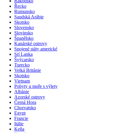
Rakousko
Řecko
Rumunsko
Saudská Arábie
Skotsko
Slovensko
Slovinsko
Španělsko
Kanárské ostrovy
Spojené státy americké
Srí Lanka
Švýcarsko
Turecko
Velká Británie
Skotsko
Vietnam
Pobyty u moře s výlety
Albánie
Azorské ostrovy
Černá Hora
Chorvatsko
Egypt
Francie
Itálie
Keňa