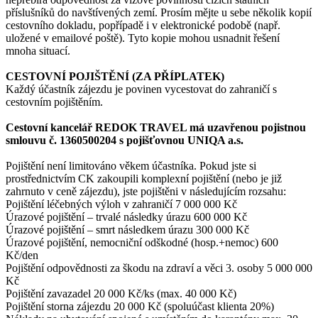
příslušníků do navštívených zemí. Prosím mějte u sebe několik kopií
cestovního dokladu, popřípadě i v elektronické podobě (např.
uložené v emailové poště). Tyto kopie mohou usnadnit řešení
mnoha situací.
CESTOVNÍ POJIŠTĚNÍ (ZA PŘÍPLATEK)
Každý účastník zájezdu je povinen vycestovat do zahraničí s
cestovním pojištěním.
Cestovní kancelář REDOK TRAVEL má uzavřenou pojistnou
smlouvu č. 1360500204 s pojišťovnou UNIQA a.s.
Pojištění není limitováno věkem účastníka. Pokud jste si
prostřednictvím CK zakoupili komplexní pojištění (nebo je již
zahrnuto v ceně zájezdu), jste pojištěni v následujícím rozsahu:
Pojištění léčebných výloh v zahraničí 7 000 000 Kč
Úrazové pojištění – trvalé následky úrazu 600 000 Kč
Úrazové pojištění – smrt následkem úrazu 300 000 Kč
Úrazové pojištění, nemocniční odškodné (hosp.+nemoc) 600
Kč/den
Pojištění odpovědnosti za škodu na zdraví a věci 3. osoby 5 000 000
Kč
Pojištění zavazadel 20 000 Kč/ks (max. 40 000 Kč)
Pojištění storna zájezdu 20 000 Kč (spoluúčast klienta 20%)