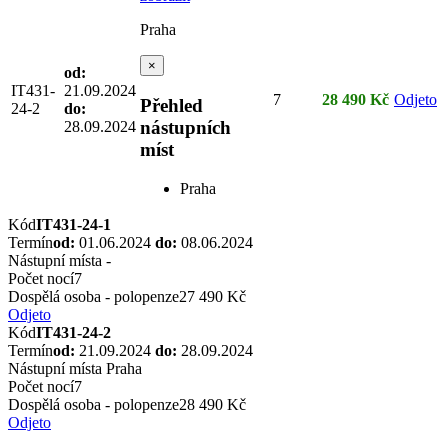
Praha
×
od:
IT431-
21.09.2024
7
28 490 Kč
Odjeto
Přehled
24-2
do:
nástupních
28.09.2024
míst
Praha
Kód
IT431-24-1
Termín
od:
01.06.2024
do:
08.06.2024
Nástupní místa
-
Počet nocí
7
Dospělá osoba - polopenze
27 490 Kč
Odjeto
Kód
IT431-24-2
Termín
od:
21.09.2024
do:
28.09.2024
Nástupní místa
Praha
Počet nocí
7
Dospělá osoba - polopenze
28 490 Kč
Odjeto