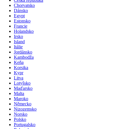
Česká republika
Chorvatsko
Dánsko
Egypt
Estonsko
Francie
Holandsko
Irsko
Island
Itálie
Jordánsko
Kambodža
Keňa
Korsika
Kypr
Litva
Lotyšsko
Maďarsko
Malta
Maroko
Německo
Nizozemsko
Norsko
Polsko
Portugalsko