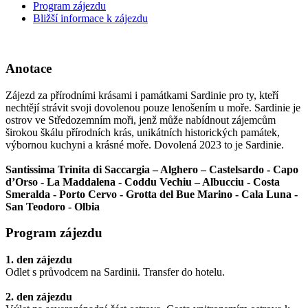
Program zájezdu
Bližší informace k zájezdu
Anotace
Zájezd za přírodními krásami i památkami Sardinie pro ty, kteří
nechtějí strávit svoji dovolenou pouze lenošením u moře. Sardinie je
ostrov ve Středozemním moři, jenž může nabídnout zájemcům
širokou škálu přírodních krás, unikátních historických památek,
výbornou kuchyni a krásné moře. Dovolená 2023 to je Sardinie.
Santissima Trinita di Saccargia – Alghero – Castelsardo - Capo
d’Orso - La Maddalena - Coddu Vechiu – Albucciu - Costa
Smeralda - Porto Cervo - Grotta del Bue Marino - Cala Luna -
San Teodoro - Olbia
Program zájezdu
1. den zájezdu
Odlet s průvodcem na Sardinii. Transfer do hotelu.
2. den zájezdu