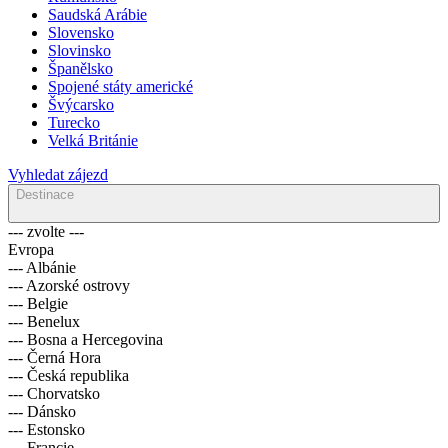
Saudská Arábie
Slovensko
Slovinsko
Španělsko
Spojené státy americké
Švýcarsko
Turecko
Velká Británie
Vyhledat zájezd
Destinace
--- zvolte ---
Evropa
--- Albánie
--- Azorské ostrovy
--- Belgie
--- Benelux
--- Bosna a Hercegovina
--- Černá Hora
--- Česká republika
--- Chorvatsko
--- Dánsko
--- Estonsko
--- Francie