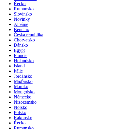
Řecko
Rumunsko
Slovinsko
Novinky
Albánie
Benelux
Česká republika
Chorvatsko
Dánsko
Egypt
Francie
Holandsko
Island
Itálie
Jordánsko
Maďarsko
Maroko
Mongolsko
Německo
Nizozemsko
Norsko
Polsko
Rakousko
Řecko
Rumunsko