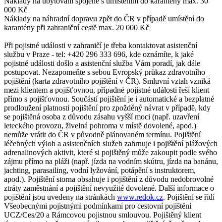
Náklady na ubytování spojené s umístěním do karantény max. 30
000 Kč
Náklady na náhradní dopravu zpět do ČR v případě umístění do
karantény při zahraniční cestě max. 20 000 Kč
Při pojistné události v zahraničí je třeba kontaktovat asistenční
službu v Praze - tel: +420 296 333 696, kde oznámíte, k jaké
pojistné události došlo a asistenční služba Vám poradí, jak dále
postupovat. Nezapomeňte s sebou Evropský průkaz zdravotního
pojištění (karta zdravotního pojištění v ČR). Smluvní vztah vzniká
mezi klientem a pojišťovnou, případné pojistné události řeší klient
přímo s pojišťovnou. Součástí pojištění je i automatické a bezplatné
prodloužení platnosti pojištění pro zpožděný návrat v případě, kdy
se pojištěná osoba z důvodu zásahu vyšší moci (např. uzavření
leteckého provozu, živelná pohroma v místě dovolené, apod.)
nemůže vrátit do ČR v původně plánovaném termínu. Pojištění
léčebných výloh a asistenčních služeb zahrnuje i pojištění plážových
adrenalinových aktivit, které si pojištěný může zakoupit podle svého
zájmu přímo na pláži (např. jízda na vodním skútru, jízda na banánu,
jachting, parasailing, vodní lyžování, potápění s instruktorem,
apod.). Pojištění storna obsahuje i pojištění z důvodu nedobrovolné
ztráty zaměstnání a pojištění nevyužité dovolené. Další informace o
pojištění jsou uvedeny na stránkách
www.redok.cz
. Pojištění se řídí
Všeobecnými pojistnými podmínkami pro cestovní pojištění
UCZ/Ces/20 a Rámcovou pojistnou smlouvou. Pojištěný klient