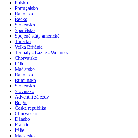
Polsko
Portugalsko
Rakousko
Řecko
Slovensko
Španělsko
Spojené státy americké
Turecko
Velká Británie
Termály - Lázně - Wellness
Chorvatsko
Itálie
Maďarsko
Rakousko
Rumunsko
Slovensko
Slovinsko
Adventní zájezdy
Belgie
Česká republika
Chorvatsko
Dánsko
Francie
Itálie
Maďarsko