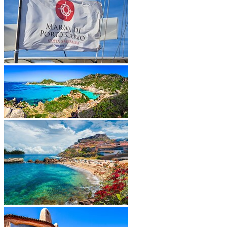
•
•
•
•
•
•
•
•
•
•
•