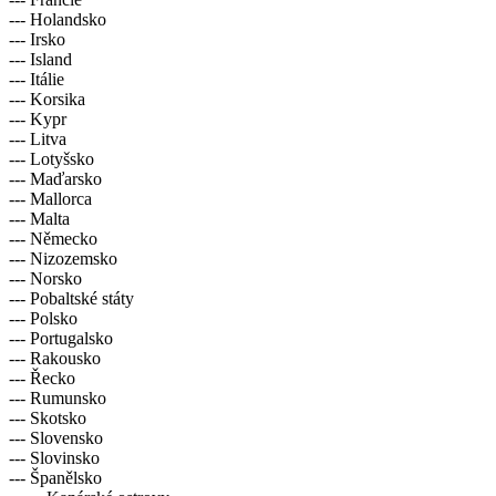
--- Holandsko
--- Irsko
--- Island
--- Itálie
--- Korsika
--- Kypr
--- Litva
--- Lotyšsko
--- Maďarsko
--- Mallorca
--- Malta
--- Německo
--- Nizozemsko
--- Norsko
--- Pobaltské státy
--- Polsko
--- Portugalsko
--- Rakousko
--- Řecko
--- Rumunsko
--- Skotsko
--- Slovensko
--- Slovinsko
--- Španělsko