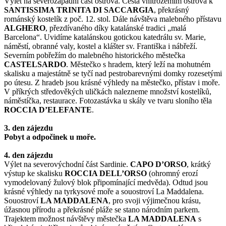
Výlet na severozápadní část ostrova. Cesta vnitrozemím ostrova k
SANTISSIMA TRINITA DI SACCARGIA
, překrásný
románský kostelík z poč. 12. stol. Dále návštěva malebného přístavu
ALGHERO
, přezdívaného díky katalánské tradici „malá
Barcelona“. Uvidíme katalánskou gotickou katedrálu sv. Marie,
náměstí, obranné valy, kostel a klášter sv. Františka i nábřeží.
Severním pobřežím do malebného historického městečka
CASTELSARDO
. Městečko s hradem, který leží na mohutném
skalisku a majestátně se tyčí nad pestrobarevnými domky rozesetými
po útesu. Z hradeb jsou krásné výhledy na městečko, přístav i moře.
V příkrých středověkých uličkách nalezneme množství kostelíků,
náměstíčka, restaurace. Fotozastávka u skály ve tvaru sloního těla
ROCCIA D’ELEFANTE
.
3. den zájezdu
Pobyt a odpočinek u moře.
4. den zájezdu
Výlet na severovýchodní část Sardinie.
CAPO D’ORSO
, krátký
výstup ke skalisku
ROCCIA DELL’ORSO
(ohromný erozí
vymodelovaný žulový blok připomínající medvěda). Odtud jsou
krásné výhledy na tyrkysové moře a souostroví La Maddalena.
Souostroví
LA MADDALENA
, pro svoji výjimečnou krásu,
úžasnou přírodu a překrásné pláže se stano národním parkem.
Trajektem možnost návštěvy městečka
LA MADDALENA
s