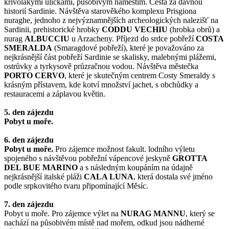
křivolakými uličkami, působivým náměstím. Cesta za dávnou
historií Sardinie. Návštěva starověkého komplexu Prisgiona
nuraghe, jednoho z nejvýznamnějších archeologických nalezišť na
Sardinii, prehistorické hrobky
CODDU VECHIU
(hrobka obrů) a
nurag
ALBUCCIU
u Arzacheny. Příjezd do srdce pobřeží
COSTA
SMERALDA
(Smaragdové pobřeží), které je považováno za
nejkrásnější část pobřeží Sardinie se skalisky, malebnými plážemi,
ostrůvky a tyrkysově průzračnou vodou. Návštěva městečka
PORTO CERVO
, které je skutečným centrem Costy Smeraldy s
krásným přístavem, kde kotví množství jachet, s obchůdky a
restauracemi a záplavou květin.
5. den zájezdu
Pobyt u moře.
6. den zájezdu
Pobyt u moře.
Pro zájemce možnost fakult. lodního výletu
spojeného s návštěvou pobřežní vápencové jeskyně
GROTTA
DEL BUE MARINO
a s následným koupáním na údajně
nejkrásnější italské pláži
CALA LUNA
, která dostala své jméno
podle srpkovitého tvaru připomínající Měsíc.
7. den zájezdu
Pobyt u moře. Pro zájemce výlet na
NURAG MANNU
, který se
nachází na působivém místě nad mořem, odkud jsou nádherné