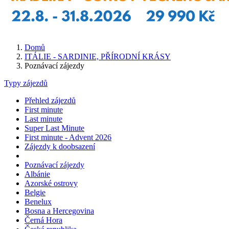
Domů
ITÁLIE - SARDINIE, PŘÍRODNÍ KRÁSY
Poznávací zájezdy
Typy zájezdů
Přehled zájezdů
First minute
Last minute
Super Last Minute
First minute - Advent 2026
Zájezdy k doobsazení
Poznávací zájezdy
Albánie
Azorské ostrovy
Belgie
Benelux
Bosna a Hercegovina
Černá Hora