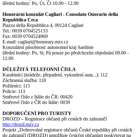
úřední hodiny: Po, Út, Čt 10.00 - 12.00
Honorární konzulát Cagliari - Consolato Onorario della
Repubblica Ceca
Piazza della Repubblica 4, 09124 Cagliari
Tel.: 0039 0704525133
Fax: 0039 0704524969
E-mail: cagliari@honorary.mzv.cz
Konzulární působnost: autonomní kraj Sardinie
úřední hodiny: Po, St, Pá pouze po předchozím objednání 09.00 -
12.00
DŮLEŽITÁ TELEFONNÍ ČÍSLA
Karabiníci (krádeže, přepadení, vykradení auta...): 112
Záchranná služba: 118
Požárníci: 115
Policie: 113
Směrové číslo z Itálie do ČR: 00420
Směrové číslo z ČR do Itálie: 0039
DOPORUČENÍ PRO TURISTY
DROZD – Registrace občanů při cestách do zahraničí
http://drozd.mzv.cz
Projekt „Dobrovolné registrace občanů České republiky při cestách
do zahraničí (DROZD) umožňuje českým občanům poskytovat na