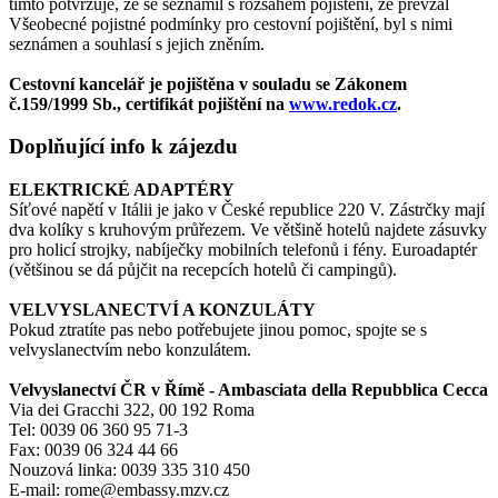
tímto potvrzuje, že se seznámil s rozsahem pojištění, že převzal
Všeobecné pojistné podmínky pro cestovní pojištění, byl s nimi
seznámen a souhlasí s jejich zněním.
Cestovní kancelář je pojištěna v souladu se Zákonem
č.159/1999 Sb., certifikát pojištění na
www.redok.cz
.
Doplňující info k zájezdu
ELEKTRICKÉ ADAPTÉRY
Síťové napětí v Itálii je jako v České republice 220 V. Zástrčky mají
dva kolíky s kruhovým průřezem. Ve většině hotelů najdete zásuvky
pro holicí strojky, nabíječky mobilních telefonů i fény. Euroadaptér
(většinou se dá půjčit na recepcích hotelů či campingů).
VELVYSLANECTVÍ A KONZULÁTY
Pokud ztratíte pas nebo potřebujete jinou pomoc, spojte se s
velvyslanectvím nebo konzulátem.
Velvyslanectví ČR v Římě - Ambasciata della Repubblica Cecca
Via dei Gracchi 322, 00 192 Roma
Tel: 0039 06 360 95 71-3
Fax: 0039 06 324 44 66
Nouzová linka: 0039 335 310 450
E-mail: rome@embassy.mzv.cz