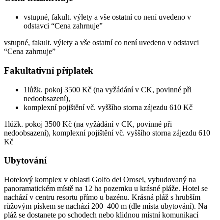
vstupné, fakult. výlety a vše ostatní co není uvedeno v
odstavci “Cena zahrnuje”
vstupné, fakult. výlety a vše ostatní co není uvedeno v odstavci
“Cena zahrnuje”
Fakultativní příplatek
1lůžk. pokoj 3500 Kč (na vyžádání v CK, povinné při
nedoobsazení),
komplexní pojištění vč. vyššího storna zájezdu 610 Kč
1lůžk. pokoj 3500 Kč (na vyžádání v CK, povinné při
nedoobsazení), komplexní pojištění vč. vyššího storna zájezdu 610
Kč
Ubytování
Hotelový komplex v oblasti Golfo dei Orosei, vybudovaný na
panoramatickém místě na 12 ha pozemku u krásné pláže. Hotel se
nachází v centru resortu přímo u bazénu. Krásná pláž s hrubším
růžovým pískem se nachází 200–400 m (dle místa ubytování). Na
pláž se dostanete po schodech nebo klidnou místní komunikací