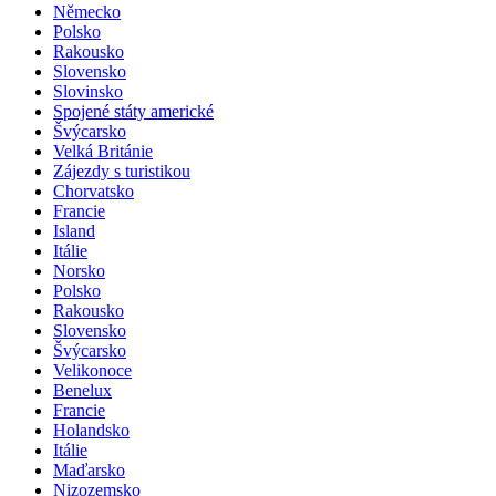
Německo
Polsko
Rakousko
Slovensko
Slovinsko
Spojené státy americké
Švýcarsko
Velká Británie
Zájezdy s turistikou
Chorvatsko
Francie
Island
Itálie
Norsko
Polsko
Rakousko
Slovensko
Švýcarsko
Velikonoce
Benelux
Francie
Holandsko
Itálie
Maďarsko
Nizozemsko