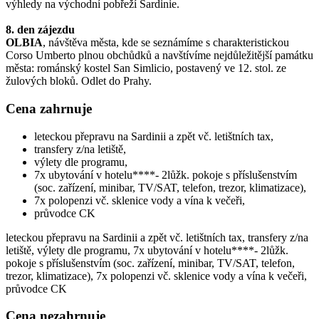
výhledy na východní pobřeží Sardinie.
8. den zájezdu
OLBIA
, návštěva města, kde se seznámíme s charakteristickou
Corso Umberto plnou obchůdků a navštívíme nejdůležitější památku
města: románský kostel San Simlicio, postavený ve 12. stol. ze
žulových bloků. Odlet do Prahy.
Cena zahrnuje
leteckou přepravu na Sardinii a zpět vč. letištních tax,
transfery z/na letiště,
výlety dle programu,
7x ubytování v hotelu****- 2lůžk. pokoje s příslušenstvím
(soc. zařízení, minibar, TV/SAT, telefon, trezor, klimatizace),
7x polopenzi vč. sklenice vody a vína k večeři,
průvodce CK
leteckou přepravu na Sardinii a zpět vč. letištních tax, transfery z/na
letiště, výlety dle programu, 7x ubytování v hotelu****- 2lůžk.
pokoje s příslušenstvím (soc. zařízení, minibar, TV/SAT, telefon,
trezor, klimatizace), 7x polopenzi vč. sklenice vody a vína k večeři,
průvodce CK
Cena nezahrnuje