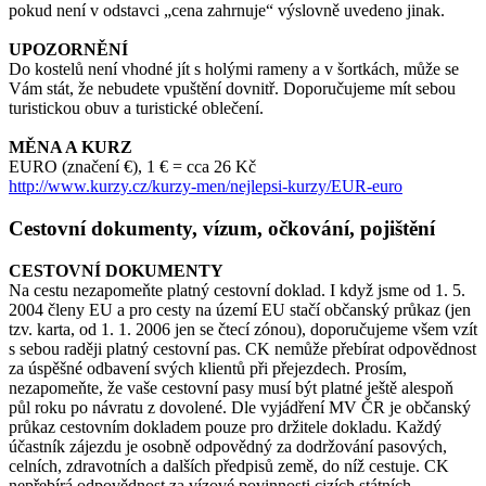
pokud není v odstavci „cena zahrnuje“ výslovně uvedeno jinak.
UPOZORNĚNÍ
Do kostelů není vhodné jít s holými rameny a v šortkách, může se
Vám stát, že nebudete vpuštění dovnitř. Doporučujeme mít sebou
turistickou obuv a turistické oblečení.
MĚNA A KURZ
EURO (značení €), 1 € = cca 26 Kč
http://www.kurzy.cz/kurzy-men/nejlepsi-kurzy/EUR-euro
Cestovní dokumenty, vízum, očkování, pojištění
CESTOVNÍ DOKUMENTY
Na cestu nezapomeňte platný cestovní doklad. I když jsme od 1. 5.
2004 členy EU a pro cesty na území EU stačí občanský průkaz (jen
tzv. karta, od 1. 1. 2006 jen se čtecí zónou), doporučujeme všem vzít
s sebou raději platný cestovní pas. CK nemůže přebírat odpovědnost
za úspěšné odbavení svých klientů při přejezdech. Prosím,
nezapomeňte, že vaše cestovní pasy musí být platné ještě alespoň
půl roku po návratu z dovolené. Dle vyjádření MV ČR je občanský
průkaz cestovním dokladem pouze pro držitele dokladu. Každý
účastník zájezdu je osobně odpovědný za dodržování pasových,
celních, zdravotních a dalších předpisů země, do níž cestuje. CK
nepřebírá odpovědnost za vízové povinnosti cizích státních