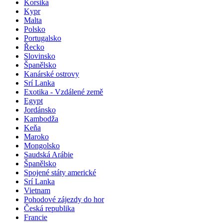
Korsika
Kypr
Malta
Polsko
Portugalsko
Řecko
Slovinsko
Španělsko
Kanárské ostrovy
Srí Lanka
Exotika - Vzdálené země
Egypt
Jordánsko
Kambodža
Keňa
Maroko
Mongolsko
Saudská Arábie
Španělsko
Spojené státy americké
Srí Lanka
Vietnam
Pohodové zájezdy do hor
Česká republika
Francie