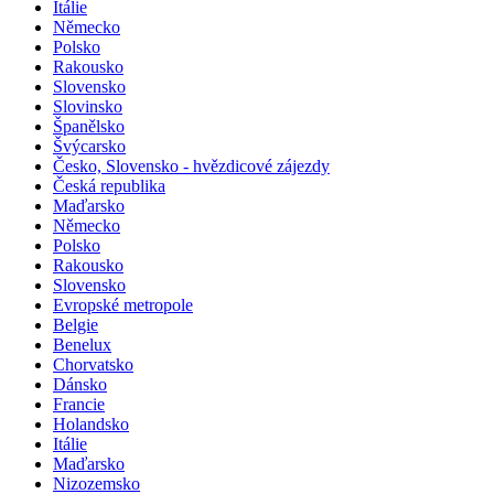
Itálie
Německo
Polsko
Rakousko
Slovensko
Slovinsko
Španělsko
Švýcarsko
Česko, Slovensko - hvězdicové zájezdy
Česká republika
Maďarsko
Německo
Polsko
Rakousko
Slovensko
Evropské metropole
Belgie
Benelux
Chorvatsko
Dánsko
Francie
Holandsko
Itálie
Maďarsko
Nizozemsko