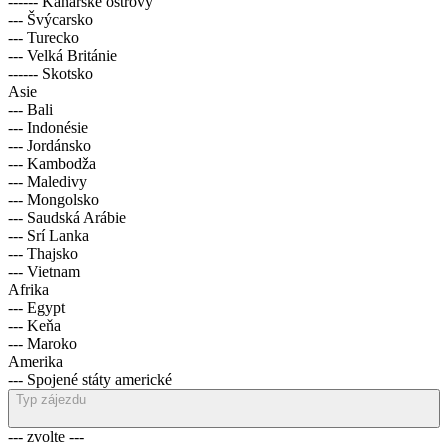
------ Kanárské ostrovy
--- Švýcarsko
--- Turecko
--- Velká Británie
------ Skotsko
Asie
--- Bali
--- Indonésie
--- Jordánsko
--- Kambodža
--- Maledivy
--- Mongolsko
--- Saudská Arábie
--- Srí Lanka
--- Thajsko
--- Vietnam
Afrika
--- Egypt
--- Keňa
--- Maroko
Amerika
--- Spojené státy americké
Typ zájezdu
--- zvolte ---