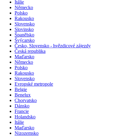
Itálie
Německo
Polsko
Rakousko
Slovensko
Slovinsko
Španělsko
Švýcarsko
Česko, Slovensko - hvězdicové zájezdy
Česká republika
Maďarsko
Německo
Polsko
Rakousko
Slovensko
Evropské metropole
Belgie
Benelux
Chorvatsko
Dánsko
Francie
Holandsko
Itálie
Maďarsko
Nizozemsko