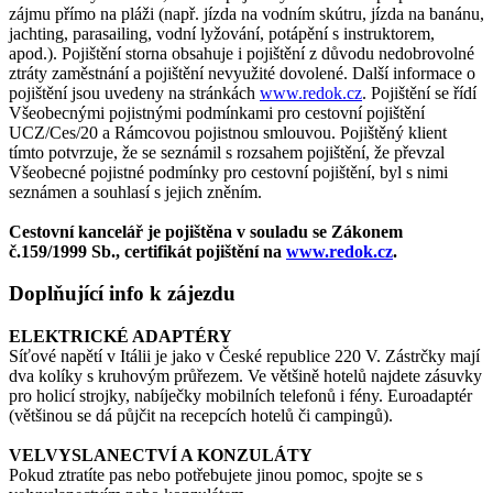
zájmu přímo na pláži (např. jízda na vodním skútru, jízda na banánu,
jachting, parasailing, vodní lyžování, potápění s instruktorem,
apod.). Pojištění storna obsahuje i pojištění z důvodu nedobrovolné
ztráty zaměstnání a pojištění nevyužité dovolené. Další informace o
pojištění jsou uvedeny na stránkách
www.redok.cz
. Pojištění se řídí
Všeobecnými pojistnými podmínkami pro cestovní pojištění
UCZ/Ces/20 a Rámcovou pojistnou smlouvou. Pojištěný klient
tímto potvrzuje, že se seznámil s rozsahem pojištění, že převzal
Všeobecné pojistné podmínky pro cestovní pojištění, byl s nimi
seznámen a souhlasí s jejich zněním.
Cestovní kancelář je pojištěna v souladu se Zákonem
č.159/1999 Sb., certifikát pojištění na
www.redok.cz
.
Doplňující info k zájezdu
ELEKTRICKÉ ADAPTÉRY
Síťové napětí v Itálii je jako v České republice 220 V. Zástrčky mají
dva kolíky s kruhovým průřezem. Ve většině hotelů najdete zásuvky
pro holicí strojky, nabíječky mobilních telefonů i fény. Euroadaptér
(většinou se dá půjčit na recepcích hotelů či campingů).
VELVYSLANECTVÍ A KONZULÁTY
Pokud ztratíte pas nebo potřebujete jinou pomoc, spojte se s