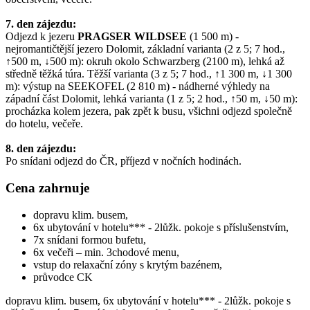
7. den zájezdu:
Odjezd k jezeru
PRAGSER WILDSEE
(1 500 m) -
nejromantičtější jezero Dolomit, základní varianta (2 z 5; 7 hod.,
↑500 m, ↓500 m): okruh okolo Schwarzberg (2100 m), lehká až
středně těžká túra. Těžší varianta (3 z 5; 7 hod., ↑1 300 m, ↓1 300
m): výstup na SEEKOFEL (2 810 m) - nádherné výhledy na
západní část Dolomit, lehká varianta (1 z 5; 2 hod., ↑50 m, ↓50 m):
procházka kolem jezera, pak zpět k busu, všichni odjezd společně
do hotelu, večeře.
8. den zájezdu:
Po snídani odjezd do ČR, příjezd v nočních hodinách.
Cena zahrnuje
dopravu klim. busem,
6x ubytování v hotelu*** - 2lůžk. pokoje s příslušenstvím,
7x snídani formou bufetu,
6x večeři – min. 3chodové menu,
vstup do relaxační zóny s krytým bazénem,
průvodce CK
dopravu klim. busem, 6x ubytování v hotelu*** - 2lůžk. pokoje s