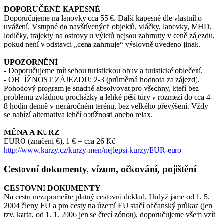
DOPORUČENÉ KAPESNÉ
Doporučujeme na lanovky cca 55 €. Další kapesné dle vlastního
uvážení. Vstupné do navštívených objektů, vláčky, lanovky, MHD,
lodičky, trajekty na ostrovy u výletů nejsou zahrnuty v ceně zájezdu,
pokud není v odstavci „cena zahrnuje“ výslovně uvedeno jinak.
UPOZORNĚNÍ
- Doporučujeme mít sebou turistickou obuv a turistické oblečení.
- OBTÍŽNOST ZÁJEZDU: 2-3 (průměrná hodnota za zájezd).
Pohodový program je snadné absolvovat pro všechny, kteří bez
problému zvládnou procházky a lehké pěší túry v rozmezí do cca 4-
8 hodin denně v nenáročném terénu, bez velkého převýšení. Vždy
se nabízí alternativa lehčí obtížnosti anebo relax.
MĚNA A KURZ
EURO (značení €), 1 € = cca 26 Kč
http://www.kurzy.cz/kurzy-men/nejlepsi-kurzy/EUR-euro
Cestovní dokumenty, vízum, očkování, pojištění
CESTOVNÍ DOKUMENTY
Na cestu nezapomeňte platný cestovní doklad. I když jsme od 1. 5.
2004 členy EU a pro cesty na území EU stačí občanský průkaz (jen
tzv. karta, od 1. 1. 2006 jen se čtecí zónou), doporučujeme všem vzít