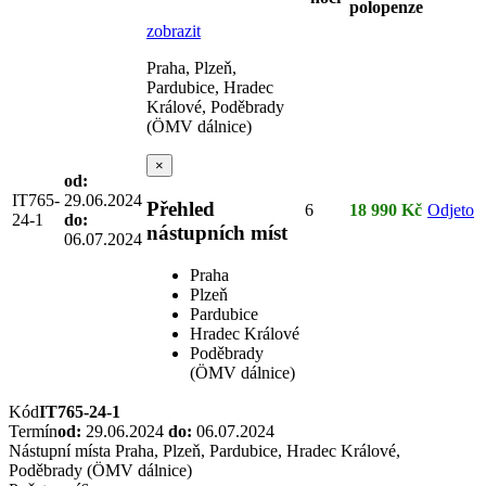
polopenze
zobrazit
Praha, Plzeň,
Pardubice, Hradec
Králové, Poděbrady
(ÖMV dálnice)
×
od:
IT765-
29.06.2024
Přehled
6
18 990 Kč
Odjeto
24-1
do:
nástupních míst
06.07.2024
Praha
Plzeň
Pardubice
Hradec Králové
Poděbrady
(ÖMV dálnice)
Kód
IT765-24-1
Termín
od:
29.06.2024
do:
06.07.2024
Nástupní místa
Praha, Plzeň, Pardubice, Hradec Králové,
Poděbrady (ÖMV dálnice)