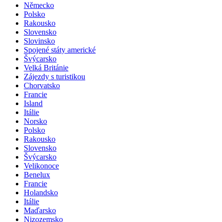
Německo
Polsko
Rakousko
Slovensko
Slovinsko
Spojené státy americké
Švýcarsko
Velká Británie
Zájezdy s turistikou
Chorvatsko
Francie
Island
Itálie
Norsko
Polsko
Rakousko
Slovensko
Švýcarsko
Velikonoce
Benelux
Francie
Holandsko
Itálie
Maďarsko
Nizozemsko