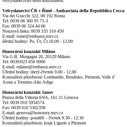
velvyslanectvím nebo konzulátem.
Velvyslanectví ČR v Římě - Ambasciata della Repubblica Cecca
Via dei Gracchi 322, 00 192 Roma
Tel: 0039 06 360 95 71-3
Fax: 0039 06 324 44 66
Nouzová linka: 0039 335 310 450
E-mail: rome@embassy.mzv.cz
úřední hodiny: Po, Út, Čt 10.00 - 12.00
Honorární konzulát Miláno
Via G.B. Morgagni 20, 20129 Milano
Tel: 0039/023 650 9000
E-mail: milano@embassy.mzv.cz
Úřední hodiny: úterý-čtvrtek 9.00 - 12.00
Konzulární působnost: Lombardie, Benátsko, Piemont, Valle d´
Aosta a Trentino-Alto Adige
Honorární konzulát Janov
Piazza della Vittoria 6/9A, 161 21 Genova
Tel: 0039 010 5954574
Fax: 0039 010 5302358
E-mail: genova@honorary.mzv.cz
Úřední hodiny: pondělí – čtvrtek 9.30 - 12.30
Konzulární působnost: kraje Ligurie a Piemont