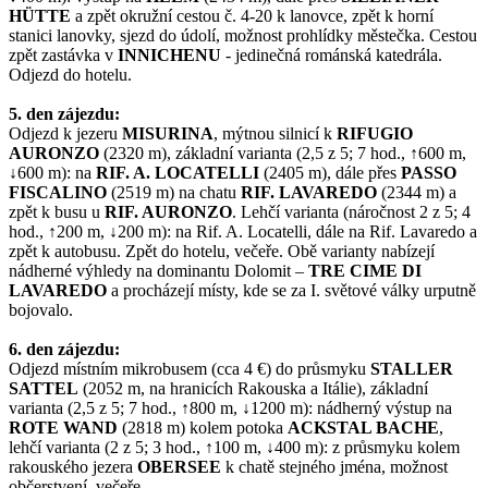
HÜTTE
a zpět okružní cestou č. 4-20 k lanovce, zpět k horní
stanici lanovky, sjezd do údolí, možnost prohlídky městečka. Cestou
zpět zastávka v
INNICHENU
- jedinečná románská katedrála.
Odjezd do hotelu.
5. den zájezdu:
Odjezd k jezeru
MISURINA
, mýtnou silnicí k
RIFUGIO
AURONZO
(2320 m), základní varianta (2,5 z 5; 7 hod., ↑600 m,
↓600 m): na
RIF. A. LOCATELLI
(2405 m), dále přes
PASSO
FISCALINO
(2519 m) na chatu
RIF. LAVAREDO
(2344 m) a
zpět k busu u
RIF. AURONZO
. Lehčí varianta (náročnost 2 z 5; 4
hod., ↑200 m, ↓200 m): na Rif. A. Locatelli, dále na Rif. Lavaredo a
zpět k autobusu. Zpět do hotelu, večeře. Obě varianty nabízejí
nádherné výhledy na dominantu Dolomit –
TRE CIME DI
LAVAREDO
a procházejí místy, kde se za I. světové války urputně
bojovalo.
6. den zájezdu:
Odjezd místním mikrobusem (cca 4 €) do průsmyku
STALLER
SATTEL
(2052 m, na hranicích Rakouska a Itálie), základní
varianta (2,5 z 5; 7 hod., ↑800 m, ↓1200 m): nádherný výstup na
ROTE WAND
(2818 m) kolem potoka
ACKSTAL BACHE
,
lehčí varianta (2 z 5; 3 hod., ↑100 m, ↓400 m): z průsmyku kolem
rakouského jezera
OBERSEE
k chatě stejného jména, možnost
občerstvení, večeře.