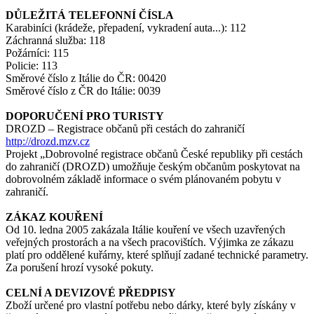
DŮLEŽITÁ TELEFONNÍ ČÍSLA
Karabiníci (krádeže, přepadení, vykradení auta...): 112
Záchranná služba: 118
Požárníci: 115
Policie: 113
Směrové číslo z Itálie do ČR: 00420
Směrové číslo z ČR do Itálie: 0039
DOPORUČENÍ PRO TURISTY
DROZD – Registrace občanů při cestách do zahraničí
http://drozd.mzv.cz
Projekt „Dobrovolné registrace občanů České republiky při cestách
do zahraničí (DROZD) umožňuje českým občanům poskytovat na
dobrovolném základě informace o svém plánovaném pobytu v
zahraničí.
ZÁKAZ KOUŘENÍ
Od 10. ledna 2005 zakázala Itálie kouření ve všech uzavřených
veřejných prostorách a na všech pracovištích. Výjimka ze zákazu
platí pro oddělené kuřárny, které splňují zadané technické parametry.
Za porušení hrozí vysoké pokuty.
CELNÍ A DEVIZOVÉ PŘEDPISY
Zboží určené pro vlastní potřebu nebo dárky, které byly získány v