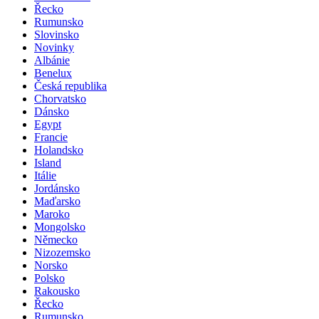
Řecko
Rumunsko
Slovinsko
Novinky
Albánie
Benelux
Česká republika
Chorvatsko
Dánsko
Egypt
Francie
Holandsko
Island
Itálie
Jordánsko
Maďarsko
Maroko
Mongolsko
Německo
Nizozemsko
Norsko
Polsko
Rakousko
Řecko
Rumunsko