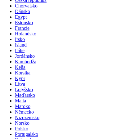
Česká republika
Chorvatsko
Dánsko
Egypt
Estonsko
Francie
Holandsko
Irsko
Island
Itálie
Jordánsko
Kambodža
Keňa
Korsika
Kypr
Litva
Lotyšsko
Maďarsko
Malta
Maroko
Německo
Nizozemsko
Norsko
Polsko
Portugalsko