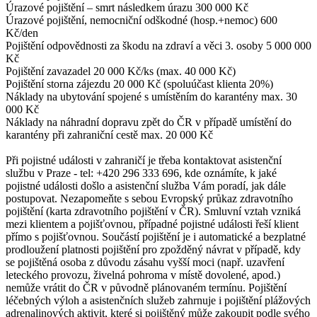
Úrazové pojištění – smrt následkem úrazu 300 000 Kč
Úrazové pojištění, nemocniční odškodné (hosp.+nemoc) 600
Kč/den
Pojištění odpovědnosti za škodu na zdraví a věci 3. osoby 5 000 000
Kč
Pojištění zavazadel 20 000 Kč/ks (max. 40 000 Kč)
Pojištění storna zájezdu 20 000 Kč (spoluúčast klienta 20%)
Náklady na ubytování spojené s umístěním do karantény max. 30
000 Kč
Náklady na náhradní dopravu zpět do ČR v případě umístění do
karantény při zahraniční cestě max. 20 000 Kč
Při pojistné události v zahraničí je třeba kontaktovat asistenční
službu v Praze - tel: +420 296 333 696, kde oznámíte, k jaké
pojistné události došlo a asistenční služba Vám poradí, jak dále
postupovat. Nezapomeňte s sebou Evropský průkaz zdravotního
pojištění (karta zdravotního pojištění v ČR). Smluvní vztah vzniká
mezi klientem a pojišťovnou, případné pojistné události řeší klient
přímo s pojišťovnou. Součástí pojištění je i automatické a bezplatné
prodloužení platnosti pojištění pro zpožděný návrat v případě, kdy
se pojištěná osoba z důvodu zásahu vyšší moci (např. uzavření
leteckého provozu, živelná pohroma v místě dovolené, apod.)
nemůže vrátit do ČR v původně plánovaném termínu. Pojištění
léčebných výloh a asistenčních služeb zahrnuje i pojištění plážových
adrenalinových aktivit, které si pojištěný může zakoupit podle svého