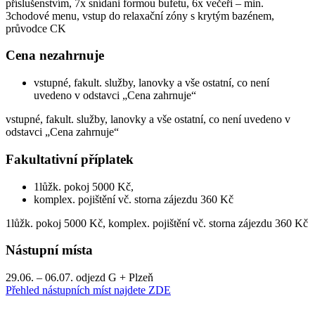
příslušenstvím, 7x snídani formou bufetu, 6x večeři – min.
3chodové menu, vstup do relaxační zóny s krytým bazénem,
průvodce CK
Cena nezahrnuje
vstupné, fakult. služby, lanovky a vše ostatní, co není
uvedeno v odstavci „Cena zahrnuje“
vstupné, fakult. služby, lanovky a vše ostatní, co není uvedeno v
odstavci „Cena zahrnuje“
Fakultativní příplatek
1lůžk. pokoj 5000 Kč,
komplex. pojištění vč. storna zájezdu 360 Kč
1lůžk. pokoj 5000 Kč, komplex. pojištění vč. storna zájezdu 360 Kč
Nástupní místa
29.06. – 06.07. odjezd G + Plzeň
Přehled nástupních míst najdete ZDE