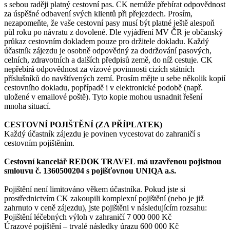
s sebou raději platný cestovní pas. CK nemůže přebírat odpovědnost
za úspěšné odbavení svých klientů při přejezdech. Prosím,
nezapomeňte, že vaše cestovní pasy musí být platné ještě alespoň
půl roku po návratu z dovolené. Dle vyjádření MV ČR je občanský
průkaz cestovním dokladem pouze pro držitele dokladu. Každý
účastník zájezdu je osobně odpovědný za dodržování pasových,
celních, zdravotních a dalších předpisů země, do níž cestuje. CK
nepřebírá odpovědnost za vízové povinnosti cizích státních
příslušníků do navštívených zemí. Prosím mějte u sebe několik kopií
cestovního dokladu, popřípadě i v elektronické podobě (např.
uložené v emailové poště). Tyto kopie mohou usnadnit řešení
mnoha situací.
CESTOVNÍ POJIŠTĚNÍ (ZA PŘÍPLATEK)
Každý účastník zájezdu je povinen vycestovat do zahraničí s
cestovním pojištěním.
Cestovní kancelář REDOK TRAVEL má uzavřenou pojistnou
smlouvu č. 1360500204 s pojišťovnou UNIQA a.s.
Pojištění není limitováno věkem účastníka. Pokud jste si
prostřednictvím CK zakoupili komplexní pojištění (nebo je již
zahrnuto v ceně zájezdu), jste pojištěni v následujícím rozsahu:
Pojištění léčebných výloh v zahraničí 7 000 000 Kč
Úrazové pojištění – trvalé následky úrazu 600 000 Kč