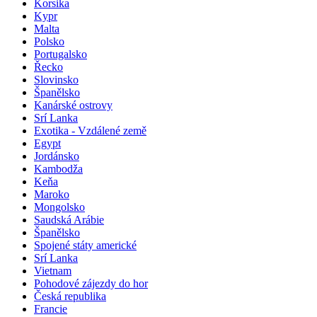
Korsika
Kypr
Malta
Polsko
Portugalsko
Řecko
Slovinsko
Španělsko
Kanárské ostrovy
Srí Lanka
Exotika - Vzdálené země
Egypt
Jordánsko
Kambodža
Keňa
Maroko
Mongolsko
Saudská Arábie
Španělsko
Spojené státy americké
Srí Lanka
Vietnam
Pohodové zájezdy do hor
Česká republika
Francie