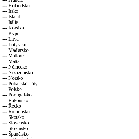
--- Holandsko
--- Irsko
--- Island
--- Itálie
--- Korsika
--- Kypr
--- Litva
--- Lotyšsko
--- Maďarsko
--- Mallorca
--- Malta
--- Německo
--- Nizozemsko
--- Norsko
--- Pobaltské státy
--- Polsko
--- Portugalsko
--- Rakousko
--- Řecko
--- Rumunsko
--- Skotsko
--- Slovensko
--- Slovinsko
--- Španělsko