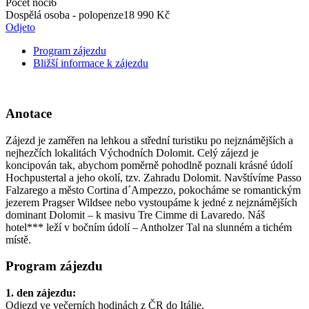
Počet nocí
6
Dospělá osoba - polopenze
18 990 Kč
Odjeto
Program zájezdu
Bližší informace k zájezdu
Anotace
Zájezd je zaměřen na lehkou a střední turistiku po nejznámějších a
nejhezčích lokalitách Východních Dolomit. Celý zájezd je
koncipován tak, abychom poměrně pohodlně poznali krásné údolí
Hochpustertal a jeho okolí, tzv. Zahradu Dolomit. Navštívíme Passo
Falzarego a město Cortina d´Ampezzo, pokocháme se romantickým
jezerem Pragser Wildsee nebo vystoupáme k jedné z nejznámějších
dominant Dolomit – k masivu Tre Cimme di Lavaredo. Náš
hotel*** leží v bočním údolí – Antholzer Tal na slunném a tichém
místě.
Program zájezdu
1. den zájezdu:
Odjezd ve večerních hodinách z ČR do Itálie.