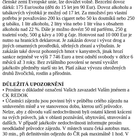
členské zemi Evropské unie, lze dovážet volně. Bezcelní dovoz
dárků: 175 Eur/osoba (děti do 15 let jen 90 Eur). Dovoz alkoholu a
tabákových výrobků je možný od 17 let. Za množství pro vlastní
potřebu je považováno 200 ks cigaret nebo 50 ks doutníků nebo 250
g tabáku, 1 litr alkoholu, 2 litry vína nebo 1 litr vína s obsahem
alkoholu nad 22 %. Dále je možno dovézt 50 ml parfému, 250 g
toaletní vody, 500 g kávy a 100 g čaje. Hotovost nad 10 000 Eur je
nutno na hranicích deklarovat. Je zakázán dovoz i vývoz drog a
jiných omamných prostředků, střelných zbraní a výbušnin. Je
zakázán také dovoz pohonných hmot v kanystrech, jinak hrozí
sankce nejméně ve výši 7 746 Euro a trest odnětí svobody v délce 6
měsíců až 3 roky. Bez zvláštního povolení se nesmí vyvážet
jakékoliv předměty starší sto let. Platí zákaz vývozu ohrožených
druhů živočichů, rostlin a přírodnin.
DŮLEŽITÁ UPOZORNĚNÍ
• Prosíme o důkladné označení Vašich zavazadel Vaším jménem a
CK REDOK
• Účastníci zájezdu jsou povinni být v průběhu celého zájezdu na
smluveném místě a ve stanovenou dobu, kterou určí průvodce.
Nelze, aby z důvodu vaší nedochvilnosti byli ostatní klienti kráceni
na svých právech, jak v oblasti poznávání, ubytování, stravování a
dalších. V případě jakékoliv nedochvilnosti informujte prosím
neodkladně průvodce zájezdu. V místech srazu čeká autobus max.
30 min., při definitivním odjezdu do ČR pak maximálně 1 hod. V