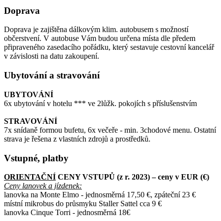
Doprava
Doprava je zajištěna dálkovým klim. autobusem s možností
občerstvení. V autobuse Vám budou určena místa dle předem
připraveného zasedacího pořádku, který sestavuje cestovní kancelář
v závislosti na datu zakoupení.
Ubytování a stravování
UBYTOVÁNÍ
6x ubytování v hotelu *** ve 2lůžk. pokojích s příslušenstvím
STRAVOVÁNÍ
7x snídaně formou bufetu, 6x večeře - min. 3chodové menu. Ostatní
strava je řešena z vlastních zdrojů a prostředků.
Vstupné, platby
ORIENTAČNÍ
CENY VSTUPŮ (z r. 2023) – ceny v EUR (€)
Ceny lanovek a jízdenek:
lanovka na Monte Elmo - jednosměrná 17,50 €, zpáteční 23 €
místní mikrobus do průsmyku Staller Sattel cca 9 €
lanovka Cinque Torri - jednosměrná 18€