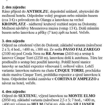
2. den zájezdu:
Ráno příjezd do
ANTHOLZU
, dopolední snídaně, ubytování dle
možností hotelu. Odpoledne volný program nebo místním busem
(cca 3 €) s průvodcem do Olangu a lanovkou na vrchol
KRONPLATZ
- nádherný kruhový rozhled nejen na Dolomity.
Možnost návštěvy Messnerova muzea (vstup 13 €). Dolů místním
busem nebo lanovkou a pěšky (7 km) zpět na hotel. Večeře.
3. den zájezdu
Odjezd na celodenní výlet do Dolomit, základní varianta (náročnost
2 z 5; 4 hod.,
↑
400 m,
↓
300 m). Ze sedla
PASSO FALZAREGO
(2100 m) pod Croda Nera na
Rif. Averau
(2410 m) a sestup k
lanovce Cinque Torri (2250 m), lanovkou dolů k autobusu. Tůru lze
prodloužit o sestup bez použití lanovky. Poblíž horní stanice
lanovky se nachází expozice věnovaná I. světové válce. Lehčí
varianta: lanovkou nahoru na chatu
CINQUE
TORRI
, procházka
okolo masívu Cinque Torri, prohlídka expozice a sjezd lanovkou k
busu. Odpoledne krátká zastávka v
CORTINA D´AMPEZZO
a
návrat na hotel, večeře.
4. den zájezdu:
Odjezd do
SEXTENU
, výjezd lanovkou na
MONTE ELMO
(2050 m), základní varianta (náročnost 2,5 z 5; 7 hod., ↑400 m,
↓400 m): výstup na
HELM
(2434 m), dále přes
SILLIANER