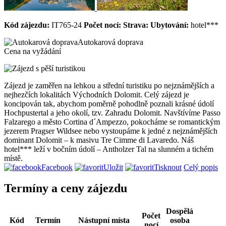
Kód zájezdu:
IT765-24
Počet nocí:
Strava:
Ubytování:
hotel***
Autokarová doprava
Cena na vyžádání
Zájezd je zaměřen na lehkou a střední turistiku po nejznámějších a
nejhezčích lokalitách Východních Dolomit. Celý zájezd je
koncipován tak, abychom poměrně pohodlně poznali krásné údolí
Hochpustertal a jeho okolí, tzv. Zahradu Dolomit. Navštívíme Passo
Falzarego a město Cortina d´Ampezzo, pokocháme se romantickým
jezerem Pragser Wildsee nebo vystoupáme k jedné z nejznámějších
dominant Dolomit – k masivu Tre Cimme di Lavaredo. Náš
hotel*** leží v bočním údolí – Antholzer Tal na slunném a tichém
místě.
Facebook
Uložit
Tisknout
Celý popis
Termíny a ceny zájezdu
Dospělá
Počet
Kód
Termín
Nástupní místa
osoba
nocí