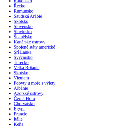
Rakousko
Řecko
Rumunsko
Saudská Arábie
Skotsko
Slovensko
Slovinsko
Španělsko
Kanárské ostrovy
Spojené státy americké
Srí Lanka
Švýcarsko
Turecko
Velká Británie
Skotsko
Vietnam
Pobyty u moře s výlety
Albánie
Azorské ostrovy
Černá Hora
Chorvatsko
Egypt
Francie
Itálie
Keňa