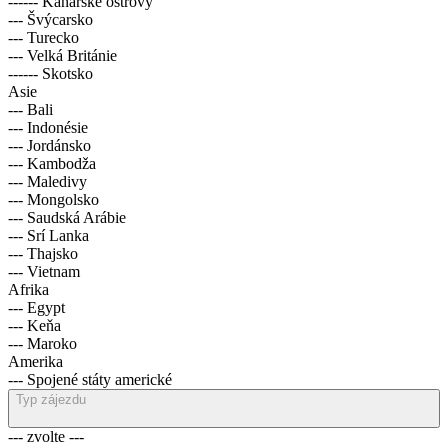
------ Kanárské ostrovy
--- Švýcarsko
--- Turecko
--- Velká Británie
------ Skotsko
Asie
--- Bali
--- Indonésie
--- Jordánsko
--- Kambodža
--- Maledivy
--- Mongolsko
--- Saudská Arábie
--- Srí Lanka
--- Thajsko
--- Vietnam
Afrika
--- Egypt
--- Keňa
--- Maroko
Amerika
--- Spojené státy americké
Typ zájezdu
--- zvolte ---