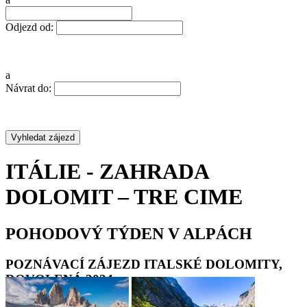
Odjezd od:
a
Návrat do:
ITÁLIE - ZAHRADA
DOLOMIT – TRE CIME
POHODOVÝ TÝDEN V ALPÁCH
POZNÁVACÍ ZÁJEZD ITALSKÉ DOLOMITY,
DOVOLENÁ 2024
•
•
•
•
•
•
•
•