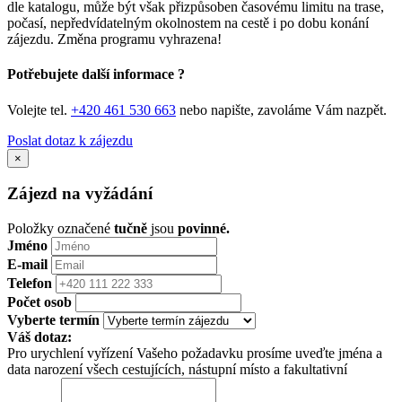
dle katalogu, může být však přizpůsoben časovému limitu na trase,
počasí, nepředvídatelným okolnostem na cestě i po dobu konání
zájezdu. Změna programu vyhrazena!
Potřebujete další informace ?
Volejte tel.
+420 461 530 663
nebo napište, zavoláme Vám nazpět.
Poslat dotaz k zájezdu
×
Zájezd na vyžádání
Položky označené
tučně
jsou
povinné.
Jméno
E-mail
Telefon
Počet osob
Vyberte termín
Váš dotaz:
Pro urychlení vyřízení Vašeho požadavku prosíme uveďte jména a
data narození všech cestujících, nástupní místo a fakultativní