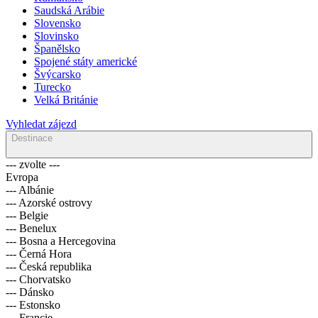
Saudská Arábie
Slovensko
Slovinsko
Španělsko
Spojené státy americké
Švýcarsko
Turecko
Velká Británie
Vyhledat zájezd
Destinace
--- zvolte ---
Evropa
--- Albánie
--- Azorské ostrovy
--- Belgie
--- Benelux
--- Bosna a Hercegovina
--- Černá Hora
--- Česká republika
--- Chorvatsko
--- Dánsko
--- Estonsko
--- Francie