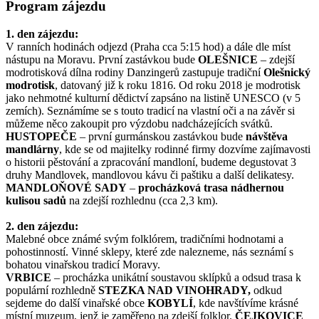
Program zájezdu
1. den zájezdu:
V ranních hodinách odjezd (Praha cca 5:15 hod) a dále dle míst
nástupu na Moravu. První zastávkou bude
OLEŠNICE
– zdejší
modrotisková dílna rodiny Danzingerů zastupuje tradiční
Olešnický
modrotisk
, datovaný již k roku 1816. Od roku 2018 je modrotisk
jako nehmotné kulturní dědictví zapsáno na listině UNESCO (v 5
zemích). Seznámíme se s touto tradicí na vlastní oči a na závěr si
můžeme něco zakoupit pro výzdobu nadcházejících svátků.
HUSTOPEČE
– první gurmánskou zastávkou bude
návštěva
mandlárny
, kde se od majitelky rodinné firmy dozvíme zajímavosti
o historii pěstování a zpracování mandloní, budeme degustovat 3
druhy Mandlovek, mandlovou kávu či paštiku a další delikatesy.
MANDLOŇOVÉ SADY
–
procházková trasa nádhernou
kulisou sadů
na zdejší rozhlednu (cca 2,3 km).
2. den zájezdu:
Malebné obce známé svým folklórem, tradičními hodnotami a
pohostinností. Vinné sklepy, které zde nalezneme, nás seznámí s
bohatou vinařskou tradicí Moravy.
VRBICE
– procházka unikátní soustavou sklípků a odsud trasa k
populární rozhledně
STEZKA NAD VINOHRADY,
odkud
sejdeme do další vinařské obce
KOBYLÍ
, kde navštívíme krásné
místní muzeum, jenž je zaměřeno na zdejší folklor.
ČEJKOVICE