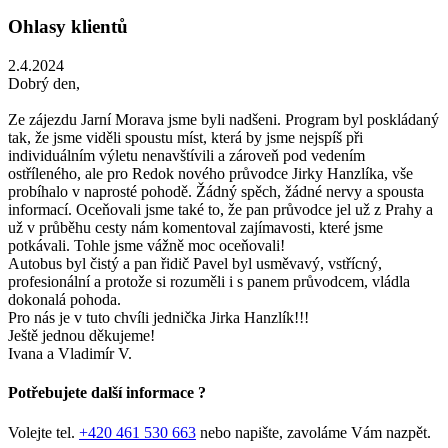
Ohlasy klientů
2.4.2024
Dobrý den,
Ze zájezdu Jarní Morava jsme byli nadšeni. Program byl poskládaný
tak, že jsme viděli spoustu míst, která by jsme nejspíš při
individuálním výletu nenavštívili a zároveň pod vedením
ostříleného, ale pro Redok nového průvodce Jirky Hanzlíka, vše
probíhalo v naprosté pohodě. Žádný spěch, žádné nervy a spousta
informací. Oceňovali jsme také to, že pan průvodce jel už z Prahy a
už v průběhu cesty nám komentoval zajímavosti, které jsme
potkávali. Tohle jsme vážně moc oceňovali!
Autobus byl čistý a pan řidič Pavel byl usměvavý, vstřícný,
profesionální a protože si rozuměli i s panem průvodcem, vládla
dokonalá pohoda.
Pro nás je v tuto chvíli jednička Jirka Hanzlík!!!
Ještě jednou děkujeme!
Ivana a Vladimír V.
Potřebujete další informace ?
Volejte tel.
+420 461 530 663
nebo napište, zavoláme Vám nazpět.