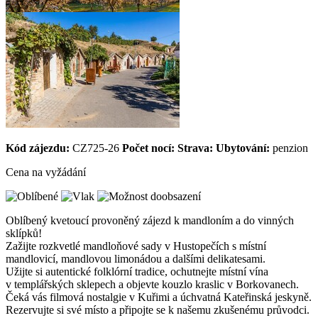
Kód zájezdu:
CZ725-26
Počet nocí:
Strava:
Ubytování:
penzion
Cena na vyžádání
Oblíbený kvetoucí provoněný zájezd k mandloním a do vinných
sklípků!
Zažijte rozkvetlé mandloňové sady v Hustopečích s místní
mandlovicí, mandlovou limonádou a dalšími delikatesami.
Užijte si autentické folklórní tradice, ochutnejte místní vína
v templářských sklepech a objevte kouzlo kraslic v Borkovanech.
Čeká vás filmová nostalgie v Kuřimi a úchvatná Kateřinská jeskyně.
Rezervujte si své místo a připojte se k našemu zkušenému průvodci.