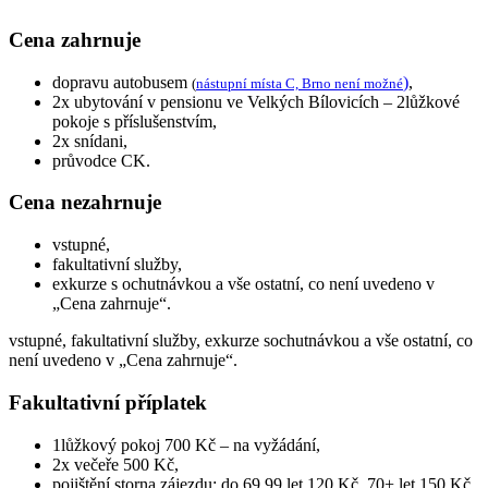
Cena zahrnuje
dopravu autobusem
)
,
(
nástupní místa C, Brno není možné
2x ubytování v pensionu ve Velkých Bílovicích – 2lůžkové
pokoje s příslušenstvím,
2x snídani,
průvodce CK.
Cena nezahrnuje
vstupné,
fakultativní služby,
exkurze s ochutnávkou a vše ostatní, co není uvedeno v
„Cena zahrnuje“.
vstupné, fakultativní služby, exkurze sochutnávkou a vše ostatní, co
není uvedeno v „Cena zahrnuje“.
Fakultativní příplatek
1lůžkový pokoj 700 Kč – na vyžádání,
2x večeře 500 Kč,
pojištění storna zájezdu: do 69,99 let 120 Kč, 70+ let 150 Kč.