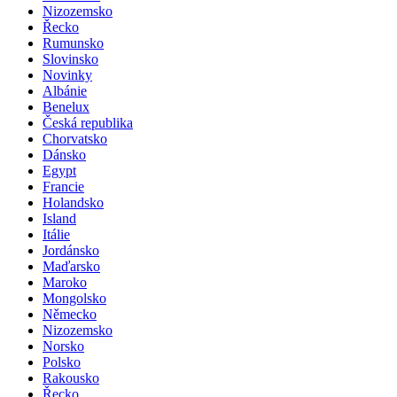
Nizozemsko
Řecko
Rumunsko
Slovinsko
Novinky
Albánie
Benelux
Česká republika
Chorvatsko
Dánsko
Egypt
Francie
Holandsko
Island
Itálie
Jordánsko
Maďarsko
Maroko
Mongolsko
Německo
Nizozemsko
Norsko
Polsko
Rakousko
Řecko