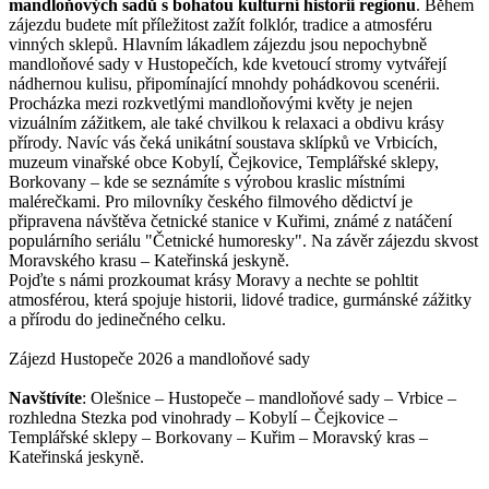
mandloňových sadů s bohatou kulturní historií regionu
. Během
zájezdu budete mít příležitost zažít folklór, tradice a atmosféru
vinných sklepů. Hlavním lákadlem zájezdu jsou nepochybně
mandloňové sady v Hustopečích, kde kvetoucí stromy vytvářejí
nádhernou kulisu, připomínající mnohdy pohádkovou scenérii.
Procházka mezi rozkvetlými mandloňovými květy je nejen
vizuálním zážitkem, ale také chvilkou k relaxaci a obdivu krásy
přírody. Navíc vás čeká unikátní soustava sklípků ve Vrbicích,
muzeum vinařské obce Kobylí, Čejkovice, Templářské sklepy,
Borkovany – kde se seznámíte s výrobou kraslic místními
malérečkami. Pro milovníky českého filmového dědictví je
připravena návštěva četnické stanice v Kuřimi, známé z natáčení
populárního seriálu "Četnické humoresky". Na závěr zájezdu skvost
Moravského krasu – Kateřinská jeskyně.
Pojďte s námi prozkoumat krásy Moravy a nechte se pohltit
atmosférou, která spojuje historii, lidové tradice, gurmánské zážitky
a přírodu do jedinečného celku.
Zájezd Hustopeče 2026 a mandloňové sady
Navštívíte
: Olešnice – Hustopeče – mandloňové sady – Vrbice –
rozhledna Stezka pod vinohrady – Kobylí – Čejkovice –
Templářské sklepy – Borkovany – Kuřim – Moravský kras –
Kateřinská jeskyně.