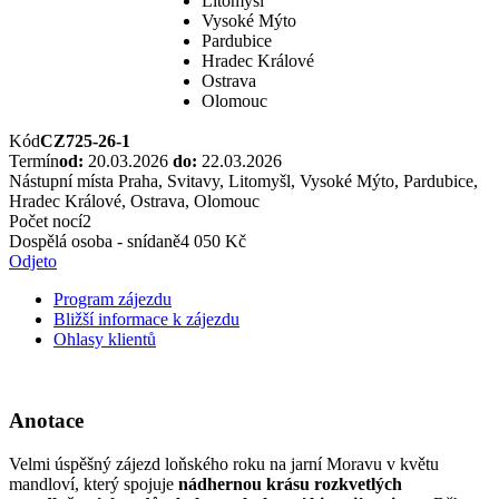
Litomyšl
Vysoké Mýto
Pardubice
Hradec Králové
Ostrava
Olomouc
Kód
CZ725-26-1
Termín
od:
20.03.2026
do:
22.03.2026
Nástupní místa
Praha, Svitavy, Litomyšl, Vysoké Mýto, Pardubice,
Hradec Králové, Ostrava, Olomouc
Počet nocí
2
Dospělá osoba - snídaně
4 050 Kč
Odjeto
Program zájezdu
Bližší informace k zájezdu
Ohlasy klientů
Anotace
Velmi úspěšný zájezd loňského roku na jarní Moravu v květu
mandloví, který spojuje
nádhernou krásu rozkvetlých