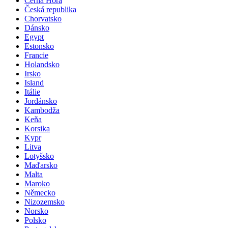
Černá Hora
Česká republika
Chorvatsko
Dánsko
Egypt
Estonsko
Francie
Holandsko
Irsko
Island
Itálie
Jordánsko
Kambodža
Keňa
Korsika
Kypr
Litva
Lotyšsko
Maďarsko
Malta
Maroko
Německo
Nizozemsko
Norsko
Polsko