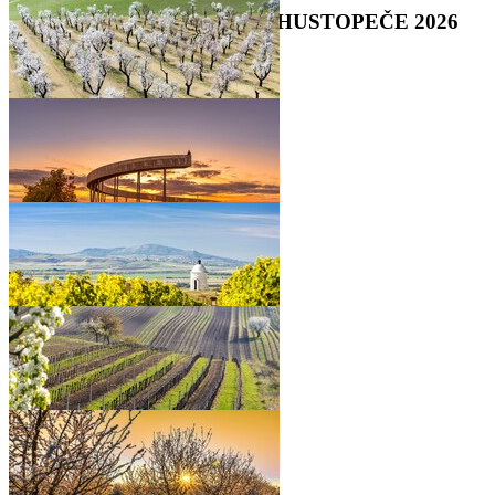
ZÁJEZD JIŽNÍ MORAVA – HUSTOPEČE 2026
•
•
•
•
•
•