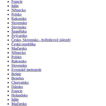
Francie
Itálie
Německo
Polsko
Rakousko
Slovensko
Slovinsko
Španělsko
Švýcarsko
Česko, Slovensko - hvězdicové zájezdy
Česká republika
Maďarsko
Německo
Polsko
Rakousko
Slovensko
Evropské metropole
Belgie
Benelux
Chorvatsko
Dánsko
Francie
Holandsko
Itálie
Maďarsko