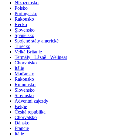
Nizozemsko
Polsko
Portugalsko
Rakousko
Řecko
Slovensko
Španělsko
Spojené státy americké
Turecko
Velká Británie
Termály - Lázně - Wellness
Chorvatsko
Itálie
Maďarsko
Rakousko
Rumunsko
Slovensko
Slovinsko
Adventní zájezdy
Belgie
Česká republika
Chorvatsko
Dánsko
Francie
Itálie