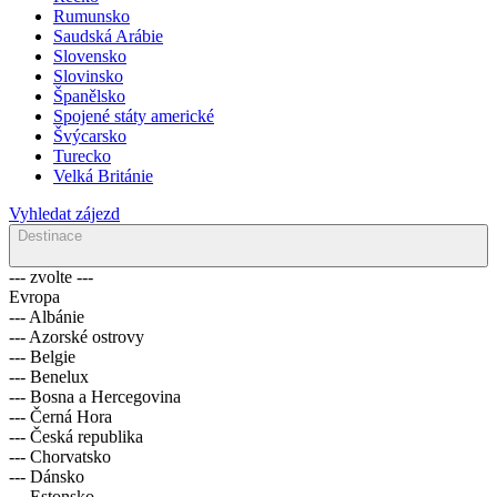
Rumunsko
Saudská Arábie
Slovensko
Slovinsko
Španělsko
Spojené státy americké
Švýcarsko
Turecko
Velká Británie
Vyhledat zájezd
Destinace
--- zvolte ---
Evropa
--- Albánie
--- Azorské ostrovy
--- Belgie
--- Benelux
--- Bosna a Hercegovina
--- Černá Hora
--- Česká republika
--- Chorvatsko
--- Dánsko
--- Estonsko