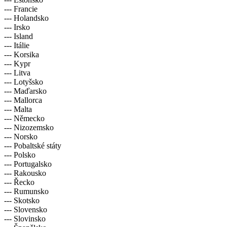
--- Francie
--- Holandsko
--- Irsko
--- Island
--- Itálie
--- Korsika
--- Kypr
--- Litva
--- Lotyšsko
--- Maďarsko
--- Mallorca
--- Malta
--- Německo
--- Nizozemsko
--- Norsko
--- Pobaltské státy
--- Polsko
--- Portugalsko
--- Rakousko
--- Řecko
--- Rumunsko
--- Skotsko
--- Slovensko
--- Slovinsko