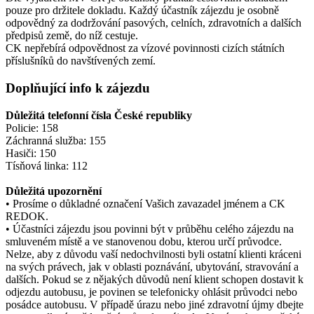
pouze pro držitele dokladu. Každý účastník zájezdu je osobně
odpovědný za dodržování pasových, celních, zdravotních a dalších
předpisů země, do níž cestuje.
CK nepřebírá odpovědnost za vízové povinnosti cizích státních
příslušníků do navštívených zemí.
Doplňující info k zájezdu
Důležitá telefonní čísla České republiky
Policie: 158
Záchranná služba: 155
Hasiči: 150
Tísňová linka: 112
Důležitá upozornění
• Prosíme o důkladné označení Vašich zavazadel jménem a CK
REDOK.
• Účastníci zájezdu jsou povinni být v průběhu celého zájezdu na
smluveném místě a ve stanovenou dobu, kterou určí průvodce.
Nelze, aby z důvodu vaší nedochvilnosti byli ostatní klienti kráceni
na svých právech, jak v oblasti poznávání, ubytování, stravování a
dalších. Pokud se z nějakých důvodů není klient schopen dostavit k
odjezdu autobusu, je povinen se telefonicky ohlásit průvodci nebo
posádce autobusu. V případě úrazu nebo jiné zdravotní újmy dbejte