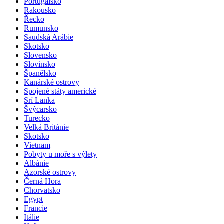
Portugalsko
Rakousko
Řecko
Rumunsko
Saudská Arábie
Skotsko
Slovensko
Slovinsko
Španělsko
Kanárské ostrovy
Spojené státy americké
Srí Lanka
Švýcarsko
Turecko
Velká Británie
Skotsko
Vietnam
Pobyty u moře s výlety
Albánie
Azorské ostrovy
Černá Hora
Chorvatsko
Egypt
Francie
Itálie