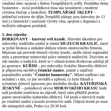
vinařská obec spojená s řádem Templářských rytířů. Prohlídka firmy
Sonnentor – nová prohlídková trasa nás seznámení s moderní
výrobou biočaje a biokoření.
TEMPLÁŘSKÉ SKLEPY
–
jedinečná exkurze do dějin Templářů (sklepy jsou datovány do 13
stol.) a historické i současné výroby vína, spojená s degustací a
možným nákupem produktů.
3. den zájezdu:
BORKOVANY
–
barevný svět kraslic
. Hlavním lákadlem pro
milovníky tradičního umění je místní
MUZEUM KRASLIC
, které
se pyšní širokou a unikátní sbírkou tohoto mistrovského řemesla.
Muzeum nás provede historií výroby kraslic, ukáže různé regionální
styly a prezentuje mistrovské práce místních maléreček. Dozvíme se
zde mnoho o tradicích, které se v oblasti kolem Borkovan udržují již
po generace.
KUŘIM
– pro milovníky českého filmového dědictví
je připravena návštěva
četnické stanice
, známé z natáčení
populárního seriálu
"Četnické humoresky".
Místní nadšenci nás
seznámí i s tím, co jste neviděli a upřesní, co bylo filmaři a
scénáristy dobově upraveno pro dnešního diváka.
KATEŘINSKÁ
JESKYNĚ
– pohádkový skvost
MORAVSKÉHO KRASU
bude
naší poslední zastávkou na zájezdě, který nám přiblížil pestrou
paletu moravského kulturního dědictví. Od krojů a lidových tradic
po vinařské umění a kouzlo kvetoucích sadů. Odjezd domů po trase
dle nástupních míst, Praha cca 20:30 hod.