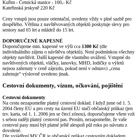
Kuřim - Četnická stanice - 100,- Kč
Kateřinská jeskyně 220 Kč
Ceny vstupů jsou pouze orientační, uvedeny vždy v plné sazbě pro
dospělého. Většina z navštěvovaných objektů poskytuje slevy pro
seniory nad 65 let a mládež do 15 let.
DOPORUČENÉ KAPESNÉ
Doporučujeme min. kapesné ve výši cca
1300 Kč
(dle
individuálního zájmu o návštěvu objektů). Není podmínkou všechny
objekty navštívit. Další kapesné dle vlastního uvážení. Vstupné do
navštívených objektů, vláčky, lanovky, MHD, lodičky u výletů
nejsou zahrnuty v ceně zájezdu, pokud není v odstavci „cena
zahrnuje“ výslovně uvedeno jinak.
Cestovní dokumenty, vízum, očkování, pojištění
Cestovní dokumenty
Na cestu nezapomeňte platný cestovní doklad. I když jsme od 1. 5.
2004 členy EU a pro cesty na území EU stačí občanský průkaz (jen
tzv. karta, od 1. 1. 2006 jen se čtecí zónou), doporučujeme všem vzít
s sebou raději platný cestovní pas. Prosím, nezapomeňte, že vaše
cestovní pasy musí být platné ještě alespoň půl roku po návratu z
dovolené.
Dle vyjádření MV ČR je občanský průkaz cestovním dokladem