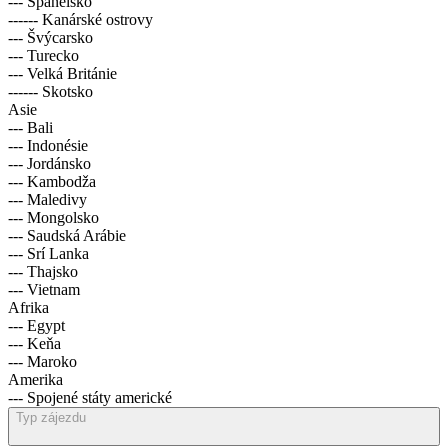
--- Španělsko
------ Kanárské ostrovy
--- Švýcarsko
--- Turecko
--- Velká Británie
------ Skotsko
Asie
--- Bali
--- Indonésie
--- Jordánsko
--- Kambodža
--- Maledivy
--- Mongolsko
--- Saudská Arábie
--- Srí Lanka
--- Thajsko
--- Vietnam
Afrika
--- Egypt
--- Keňa
--- Maroko
Amerika
--- Spojené státy americké
Typ zájezdu