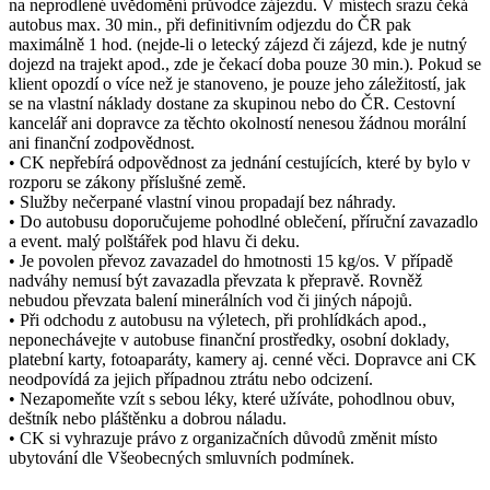
na neprodlené uvědomění průvodce zájezdu. V místech srazu čeká
autobus max. 30 min., při definitivním odjezdu do ČR pak
maximálně 1 hod. (nejde-li o letecký zájezd či zájezd, kde je nutný
dojezd na trajekt apod., zde je čekací doba pouze 30 min.). Pokud se
klient opozdí o více než je stanoveno, je pouze jeho záležitostí, jak
se na vlastní náklady dostane za skupinou nebo do ČR. Cestovní
kancelář ani dopravce za těchto okolností nenesou žádnou morální
ani finanční zodpovědnost.
• CK nepřebírá odpovědnost za jednání cestujících, které by bylo v
rozporu se zákony příslušné země.
• Služby nečerpané vlastní vinou propadají bez náhrady.
• Do autobusu doporučujeme pohodlné oblečení, příruční zavazadlo
a event. malý polštářek pod hlavu či deku.
• Je povolen převoz zavazadel do hmotnosti 15 kg/os. V případě
nadváhy nemusí být zavazadla převzata k přepravě. Rovněž
nebudou převzata balení minerálních vod či jiných nápojů.
• Při odchodu z autobusu na výletech, při prohlídkách apod.,
neponechávejte v autobuse finanční prostředky, osobní doklady,
platební karty, fotoaparáty, kamery aj. cenné věci. Dopravce ani CK
neodpovídá za jejich případnou ztrátu nebo odcizení.
• Nezapomeňte vzít s sebou léky, které užíváte, pohodlnou obuv,
deštník nebo pláštěnku a dobrou náladu.
• CK si vyhrazuje právo z organizačních důvodů změnit místo
ubytování dle Všeobecných smluvních podmínek.