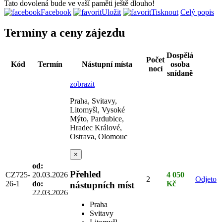
Tato dovolená bude ve vaší paměti ještě dlouho!
Facebook
Uložit
Tisknout
Celý popis
Termíny a ceny zájezdu
Dospělá
Počet
Kód
Termín
Nástupní místa
osoba
nocí
snídaně
zobrazit
Praha, Svitavy,
Litomyšl, Vysoké
Mýto, Pardubice,
Hradec Králové,
Ostrava, Olomouc
×
od:
Přehled
CZ725-
20.03.2026
4 050
2
Odjeto
26-1
do:
Kč
nástupních míst
22.03.2026
Praha
Svitavy