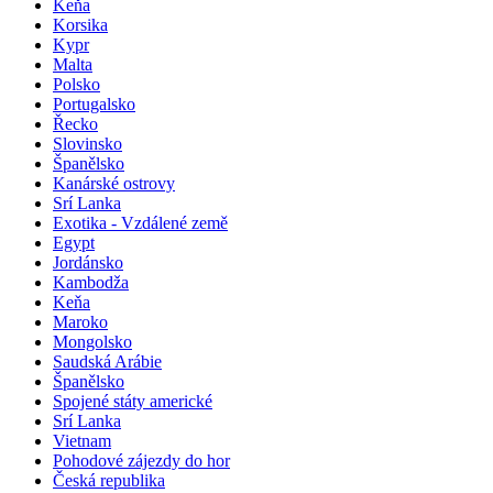
Keňa
Korsika
Kypr
Malta
Polsko
Portugalsko
Řecko
Slovinsko
Španělsko
Kanárské ostrovy
Srí Lanka
Exotika - Vzdálené země
Egypt
Jordánsko
Kambodža
Keňa
Maroko
Mongolsko
Saudská Arábie
Španělsko
Spojené státy americké
Srí Lanka
Vietnam
Pohodové zájezdy do hor
Česká republika