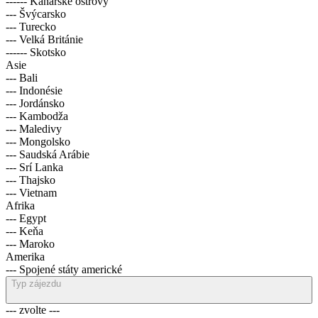
------ Kanárské ostrovy
--- Švýcarsko
--- Turecko
--- Velká Británie
------ Skotsko
Asie
--- Bali
--- Indonésie
--- Jordánsko
--- Kambodža
--- Maledivy
--- Mongolsko
--- Saudská Arábie
--- Srí Lanka
--- Thajsko
--- Vietnam
Afrika
--- Egypt
--- Keňa
--- Maroko
Amerika
--- Spojené státy americké
Typ zájezdu
--- zvolte ---