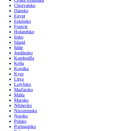
Česká republika
Chorvatsko
Dánsko
Egypt
Estonsko
Francie
Holandsko
Irsko
Island
Itálie
Jordánsko
Kambodža
Keňa
Korsika
Kypr
Litva
Lotyšsko
Maďarsko
Malta
Maroko
Německo
Nizozemsko
Norsko
Polsko
Portugalsko