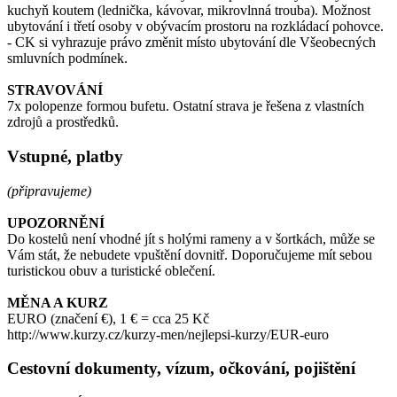
kuchyň koutem (lednička, kávovar, mikrovlnná trouba). Možnost
ubytování i třetí osoby v obývacím prostoru na rozkládací pohovce.
- CK si vyhrazuje právo změnit místo ubytování dle Všeobecných
smluvních podmínek.
STRAVOVÁNÍ
7x polopenze formou bufetu. Ostatní strava je řešena z vlastních
zdrojů a prostředků.
Vstupné, platby
(připravujeme)
UPOZORNĚNÍ
Do kostelů není vhodné jít s holými rameny a v šortkách, může se
Vám stát, že nebudete vpuštění dovnitř. Doporučujeme mít sebou
turistickou obuv a turistické oblečení.
MĚNA A KURZ
EURO (značení €), 1 € = cca 25 Kč
http://www.kurzy.cz/kurzy-men/nejlepsi-kurzy/EUR-euro
Cestovní dokumenty, vízum, očkování, pojištění