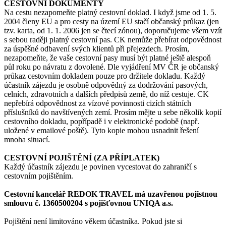
CESTOVNÍ DOKUMENTY
Na cestu nezapomeňte platný cestovní doklad. I když jsme od 1. 5.
2004 členy EU a pro cesty na území EU stačí občanský průkaz (jen
tzv. karta, od 1. 1. 2006 jen se čtecí zónou), doporučujeme všem vzít
s sebou raději platný cestovní pas. CK nemůže přebírat odpovědnost
za úspěšné odbavení svých klientů při přejezdech. Prosím,
nezapomeňte, že vaše cestovní pasy musí být platné ještě alespoň
půl roku po návratu z dovolené. Dle vyjádření MV ČR je občanský
průkaz cestovním dokladem pouze pro držitele dokladu. Každý
účastník zájezdu je osobně odpovědný za dodržování pasových,
celních, zdravotních a dalších předpisů země, do níž cestuje. CK
nepřebírá odpovědnost za vízové povinnosti cizích státních
příslušníků do navštívených zemí. Prosím mějte u sebe několik kopií
cestovního dokladu, popřípadě i v elektronické podobě (např.
uložené v emailové poště). Tyto kopie mohou usnadnit řešení
mnoha situací.
CESTOVNÍ POJIŠTĚNÍ (ZA PŘÍPLATEK)
Každý účastník zájezdu je povinen vycestovat do zahraničí s
cestovním pojištěním.
Cestovní kancelář REDOK TRAVEL má uzavřenou pojistnou
smlouvu č. 1360500204 s pojišťovnou UNIQA a.s.
Pojištění není limitováno věkem účastníka. Pokud jste si