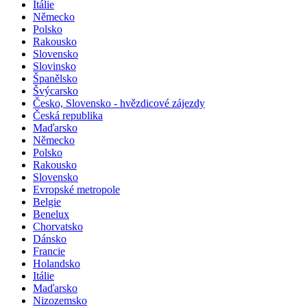
Itálie
Německo
Polsko
Rakousko
Slovensko
Slovinsko
Španělsko
Švýcarsko
Česko, Slovensko - hvězdicové zájezdy
Česká republika
Maďarsko
Německo
Polsko
Rakousko
Slovensko
Evropské metropole
Belgie
Benelux
Chorvatsko
Dánsko
Francie
Holandsko
Itálie
Maďarsko
Nizozemsko