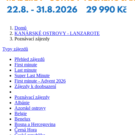
Domů
KANÁRSKÉ OSTROVY - LANZAROTE
Poznávací zájezdy
Typy zájezdů
Přehled zájezdů
First minute
Last minute
Super Last Minute
First minute - Advent 2026
Zájezdy k doobsazení
Poznávací zájezdy
Albánie
Azorské ostrovy
Belgie
Benelux
Bosna a Hercegovina
Černá Hora