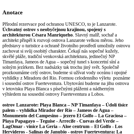
Anotace
Přírodní rezervace pod ochranou UNESCO, to je Lanzarote.
Úchvatný ostrov s neobyčejnou krajinou, spojený s
architekturou Césara Manriqueho
. Slavný malíř, sochař a
architekt přispěl k rozvoji ostrova Lanzarote velkou měrou. Jeho
představy o turistice a ochraně životního prostředí umožnily ostrovu
zachovat si svůj osobitý charakter. Čekají nás sopečné kužely,
skvělé pláže, tradiční venkovská architektura, jedinečný NP
Timanfaya, Jameos de Agua – sopečný tunel s koncertní síní a
solným jezírkem. Bez nadsázky tak trochu jiný svět. Společně
prozkoumáme celý ostrov, budeme si užívat vody oceánu i opojné
vyhlídky z Miradoru del Rio. Formou celodenního výletu poznáme
i sousední ostrov Fuerteventura. Ubytováni budeme na jihu ostrova
v letovisku Playa Blanca s písečnými plážemi a nádherným
výhledem na sousední ostrovy Fuerteventura a Lobos.
ostrov Lanzarote: Playa Blanca – NP Timanfaya – Údolí tisíce
palem – vyhlídka Mirador der Rio – Jameos de Agua –
Monumento del Campesino – jezero El Golfo – La Graciosa –
Playa Papagayo – Teguise - Arrecife - Cuevas del Verde –
LagOmar - vinice La Geria – Aloe centrum – El Golfo - Los
Hervideros - Salinas de Janubio - ostrov Fuerteventura: La