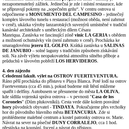
nezapomenutelný zážitek. Jedinečná je zde i
místní restaurace, kde
se přípravují pokrmy na „sopečném grilu“.
V centru ostrova si
odpočineme u
MONUMENTO DEL CAMPESINO
– jedinečný
komplex lávového tunelu s restaurací (možnost oběda, není zahrnut
v ceně), ukázka výroby lanzarotských suvenýrů umístněné v tradiční
kanárské architektuře s uměleckým dílem Césara
Manriqua.
Zastávka ve fascinující zóně
vinic LA GERIA
s obědem
a možností ochutnávky vín (není zahrnuto v ceně).
Procházka ke
smaragdovému
jezeru
EL GOLFO
.
Krátká zastávka u
SALINAS
DE JANUBIO
– solné laguny s tradičním způsobem získávání
soli.
Na závěr výletu neopakovatelná atmosféra silného příboje a
průduchů v lávovém pobřeží
LOS HERVIDEROS
.
4. den zájezdu
Celodenní fakult. výlet na OSTROV FUERTEVENTURA.
Ráno pěší procházka do přístavu v Playa Blanca. Poté lodí na ostrov
Fuerteventura (cca 45 min.), pokud budeme mít štěstí můžeme
spatřit i delfíny. Autobusem se přesuneme do města
LA OLIVA
,
kde
sídlila vojenská správa ostrova – v pevnosti "
Casa de los
Coroneles
" (Dům plukovníků).
Cesta vede dále kolem posvátné
hory
původních obyvatel -
TINDAYA
. Pokračujeme přes vrcholky
hor do původního hlavního města
BETANCURIA
. Zde si
prohlédneme malebné centrum a kostel patronky ostrova sv. Marie.
Návrat na sever na písečné
DUNY CORRALEJO
, cca 1 hod.
přestávka na koupání, focení a návrat do přístavu.