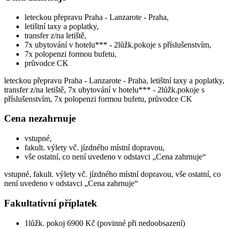
leteckou přepravu Praha - Lanzarote - Praha,
letištní taxy a poplatky,
transfer z/na letiště,
7x ubytování v hotelu*** - 2lůžk.pokoje s příslušenstvím,
7x polopenzi formou bufetu,
průvodce CK
leteckou přepravu Praha - Lanzarote - Praha, letištní taxy a poplatky,
transfer z/na letiště, 7x ubytování v hotelu*** - 2lůžk.pokoje s
příslušenstvím, 7x polopenzi formou bufetu, průvodce CK
Cena nezahrnuje
vstupné,
fakult. výlety vč. jízdného místní dopravou,
vše ostatní, co není uvedeno v odstavci „Cena zahrnuje“
vstupné, fakult. výlety vč. jízdného místní dopravou, vše ostatní, co
není uvedeno v odstavci „Cena zahrnuje“
Fakultativní příplatek
1lůžk. pokoj 6900 Kč (povinné při nedoobsazení)