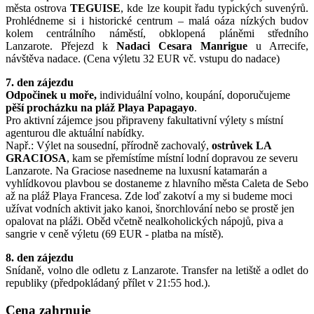
města ostrova
TEGUISE
,
kde lze koupit řadu typických suvenýrů.
Prohlédneme si i historické centrum – malá oáza nízkých budov
kolem centrálního náměstí, obklopená pláněmi středního
Lanzarote.
P
řejezd k
Nadaci Cesara Manrigue
u Arrecife,
návštěva nadace
. (Cena výletu 32 EUR vč. vstupu do nadace)
7. den zájezdu
Odpočinek u moře,
individuální volno, koupání, doporučujeme
pěší
procházku na pláž Playa Papagayo
.
Pro aktivní zájemce jsou připraveny fakultativní výlety s místní
agenturou dle aktuální nabídky.
Např.:
Výlet na sousední, přírodně zachovalý,
ostrůvek LA
GRACIOSA
, kam se přemístíme místní lodní dopravou ze severu
Lanzarote.
Na Graciose nasedneme na luxusní katamarán a
vyhlídkovou plavbou se dostaneme z hlavního města Caleta de Sebo
až na pláž Playa Francesa.
Zde loď zakotví a my si budeme moci
užívat vodních aktivit jako kanoi, šnorchlování nebo se prostě jen
opalovat na pláži. Oběd včetně nealkoholických nápojů, piva a
sangrie v ceně výletu (69 EUR - platba na místě).
8. den zájezdu
Snídaně, volno dle odletu z Lanzarote. Transfer na letiště a odlet do
republiky (předpokládaný přílet v 21:55 hod.).
Cena zahrnuje