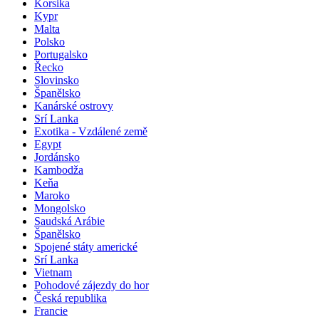
Korsika
Kypr
Malta
Polsko
Portugalsko
Řecko
Slovinsko
Španělsko
Kanárské ostrovy
Srí Lanka
Exotika - Vzdálené země
Egypt
Jordánsko
Kambodža
Keňa
Maroko
Mongolsko
Saudská Arábie
Španělsko
Spojené státy americké
Srí Lanka
Vietnam
Pohodové zájezdy do hor
Česká republika
Francie