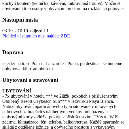
kuchyň koutem (lednička, kávovar, mikrovlnná trouba). Možnost
ubytování i třetí osoby v obývacím prostoru na rozkládací pohovce.
Nástupní místa
03.10. - 10.10. odjezd L1
Přehled nástupních míst najdete ZDE
Doprava
letecky na trase Praha - Lanzarote - Praha, po destinaci se budeme
pohybovat klim. autobusem.
Ubytování a stravování
UBYTOVÁNÍ
- 7x ubytování v hotelu *** ve 2lůžk. pokojích s příslušenstvím
Oblíbený Resort Caybeach Sun*** v letovisku Playa Blanca.
Nabízí ubytování apartmánového typu situované v upravených
palmových zahradách s nádhernými venkovními bazény a
tenisovými kurty - 2lůžk. pokoje s příslušenstvím, TV/sat., WiFi
zdarma, klimatizace, fén, telefon, balkon/terasa. Každý apartmán se
skládá z oddělené ložnice a obývacího prostoru s vybaveným