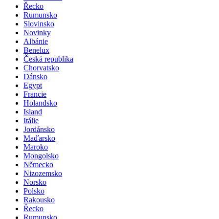
Řecko
Rumunsko
Slovinsko
Novinky
Albánie
Benelux
Česká republika
Chorvatsko
Dánsko
Egypt
Francie
Holandsko
Island
Itálie
Jordánsko
Maďarsko
Maroko
Mongolsko
Německo
Nizozemsko
Norsko
Polsko
Rakousko
Řecko
Rumunsko