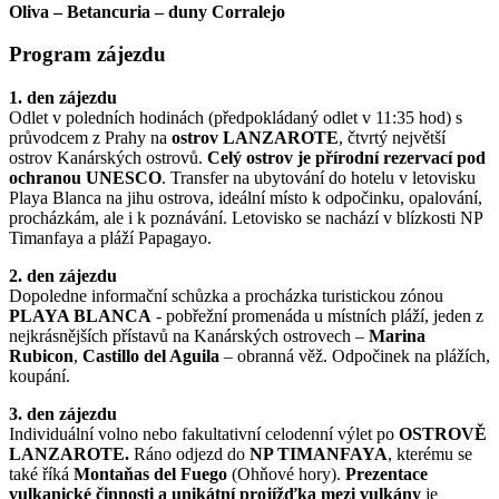
Oliva – Betancuria – duny Corralejo
Program zájezdu
1. den zájezdu
Odlet v poledních hodinách (předpokládaný odlet v 11:35 hod) s
průvodcem z Prahy na
ostrov LANZAROTE
, čtvrtý největší
ostrov Kanárských ostrovů.
Celý ostrov je přírodní rezervací pod
ochranou UNESCO
. Transfer na ubytování do hotelu v letovisku
Playa Blanca na jihu ostrova, ideální místo k odpočinku, opalování,
procházkám, ale i k poznávání. Letovisko se nachází v blízkosti NP
Timanfaya a pláží Papagayo.
2. den zájezdu
Dopoledne informa
ční schůzka a
procházka turistickou zónou
PLAYA BLANCA
- pobřežní promenáda u místních pláží, jeden z
nejkrásnějších přístavů na Kanárských ostrovech –
Marina
Rubicon
,
Castillo del Aguila
– obranná věž.
Odpočinek na plážích,
koupání.
3. den zájezdu
Individuální volno nebo fakultativní celodenní výlet po
OSTROVĚ
LANZAROTE.
Ráno odjezd do
NP TIMANFAYA
,
kterému se
také říká
Montaňas del Fuego
(Ohňové hory).
Prezentace
vulkanické činnosti a unikátní projížďka mezi vulkány
je