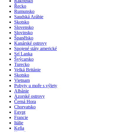
Rakousko
Řecko
Rumunsko
Saudská Arábie
Skotsko
Slovensko
Slovinsko
Španělsko
Kanárské ostrovy
Spojené státy americké
Srí Lanka
Švýcarsko
Turecko
Velká Británie
Skotsko
Vietnam
Pobyty u moře s výlety
Albánie
Azorské ostrovy
Černá Hora
Chorvatsko
Egypt
Francie
Itálie
Keňa