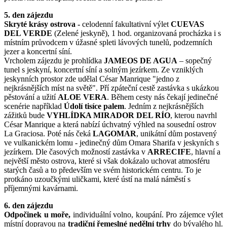
5. den zájezdu
Skryté krásy ostrova
-
celodenní fakultativní výlet
CUEVAS
DEL VERDE
(Zelené jeskyně), 1 hod. organizovaná procházka i s
místním průvodcem v úžasné spleti lávových tunelů, podzemních
jezer a koncertní síní.
Vrcholem zájezdu je prohlídka
JAMEOS DE AGUA
– sopečný
tunel s jeskyní, koncertní síní a solným jezírkem.
Ze vzniklých
jeskynních prostor zde udělal César Manrique "jedno z
nejkrásnějších míst na světě".
Pří zpáteční cestě zastávka s ukázkou
pěstování a užití
ALOE VERA
. Během cesty nás čekají jedinečné
scenérie například
Údolí tisíce palem
. Jedním z nejkrásnějších
zážitků bude
VYHLÍDKA
MIRADOR DEL RÍO
, kterou navrhl
César Manrique a která nabízí úchvatný výhled na sousední ostrov
La Graciosa.
Poté nás čeká
LAGOMAR
, unikátní dům postavený
ve vulkanickém lomu - jedinečný dům Omara Sharifa v jeskyních s
jezírkem.
Dle časových možností z
a
s
távka v
ARRECIFE
, hlavní a
největší město ostrova, které si však
dokázalo uchovat atmosféru
starých časů a to především ve svém historickém centru. To je
protkáno uzoučkými uličkami, které ústí na malá náměstí s
příjemnými kavárnami.
6. den zájezdu
Odpočinek u moře,
individuální volno, koupání.
Pro zájemce výlet
místní dopravou na
tradiční řemeslné nedělní
trhy
do bývalého hl.