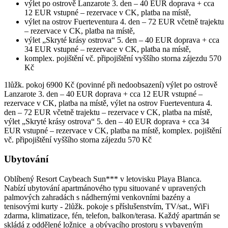
výlet po ostrově Lanzarote 3. den – 40 EUR doprava + cca
12 EUR vstupné – rezervace v CK, platba na místě,
výlet na ostrov Fuerteventura 4. den – 72 EUR včetně trajektu
– rezervace v CK, platba na místě,
výlet „Skryté krásy ostrova“ 5. den – 40 EUR doprava + cca
34 EUR vstupné – rezervace v CK, platba na místě,
komplex. pojištění vč. připojištění vyššího storna zájezdu 570
Kč
1lůžk. pokoj 6900 Kč (povinné při nedoobsazení) výlet po ostrově
Lanzarote 3. den – 40 EUR doprava + cca 12 EUR vstupné –
rezervace v CK, platba na místě, výlet na ostrov Fuerteventura 4.
den – 72 EUR včetně trajektu – rezervace v CK, platba na místě,
výlet „Skryté krásy ostrova“ 5. den – 40 EUR doprava + cca 34
EUR vstupné – rezervace v CK, platba na místě, komplex. pojištění
vč. připojištění vyššího storna zájezdu 570 Kč
Ubytování
Oblíbený Resort Caybeach Sun*** v letovisku Playa Blanca.
Nabízí ubytování apartmánového typu situované v upravených
palmových zahradách s nádhernými venkovními bazény a
tenisovými kurty - 2lůžk. pokoje s příslušenstvím, TV/sat., WiFi
zdarma, klimatizace, fén, telefon, balkon/terasa. Každý apartmán se
skládá z oddělené ložnice a obývacího prostoru s vybaveným