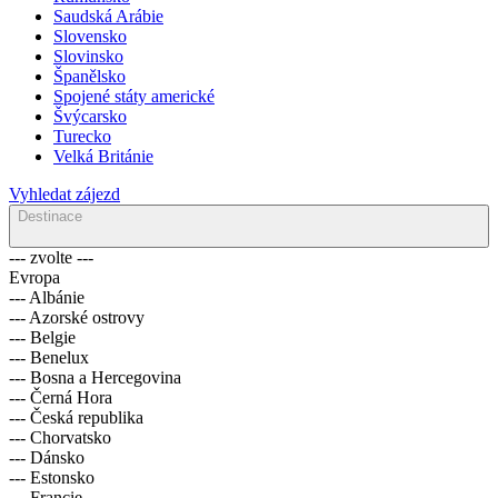
Saudská Arábie
Slovensko
Slovinsko
Španělsko
Spojené státy americké
Švýcarsko
Turecko
Velká Británie
Vyhledat zájezd
Destinace
--- zvolte ---
Evropa
--- Albánie
--- Azorské ostrovy
--- Belgie
--- Benelux
--- Bosna a Hercegovina
--- Černá Hora
--- Česká republika
--- Chorvatsko
--- Dánsko
--- Estonsko
--- Francie