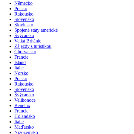
Německo
Polsko
Rakousko
Slovensko
Slovinsko
Spojené státy americké
Švýcarsko
Velká Británie
Zájezdy s turistikou
Chorvatsko
Francie
Island
Itálie
Norsko
Polsko
Rakousko
Slovensko
Švýcarsko
Velikonoce
Benelux
Francie
Holandsko
Itálie
Maďarsko
Nizozemsko