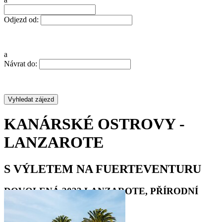
Odjezd od:
a
Návrat do:
KANÁRSKÉ OSTROVY -
LANZAROTE
S VÝLETEM NA FUERTEVENTURU
DOVOLENÁ 2023 LANZAROTE, PŘÍRODNÍ
REZERVACE UNESCO
•
•
•
•
•
•
•
•
•
•
•
•
•
•
•
•
•