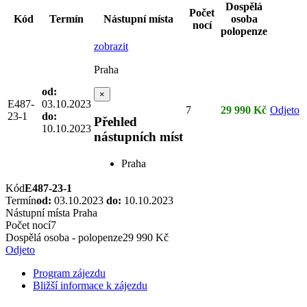
Dospělá
Počet
Kód
Termín
Nástupní místa
osoba
nocí
polopenze
zobrazit
Praha
od:
×
E487-
03.10.2023
7
29 990 Kč
Odjeto
23-1
do:
Přehled
10.10.2023
nástupních míst
Praha
Kód
E487-23-1
Termín
od:
03.10.2023
do:
10.10.2023
Nástupní místa
Praha
Počet nocí
7
Dospělá osoba - polopenze
29 990 Kč
Odjeto
Program zájezdu
Bližší informace k zájezdu