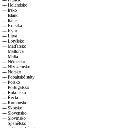
--- Holandsko
--- Irsko
--- Island
--- Itálie
--- Korsika
--- Kypr
--- Litva
--- Lotyšsko
--- Maďarsko
--- Mallorca
--- Malta
--- Německo
--- Nizozemsko
--- Norsko
--- Pobaltské státy
--- Polsko
--- Portugalsko
--- Rakousko
--- Řecko
--- Rumunsko
--- Skotsko
--- Slovensko
--- Slovinsko
--- Španělsko