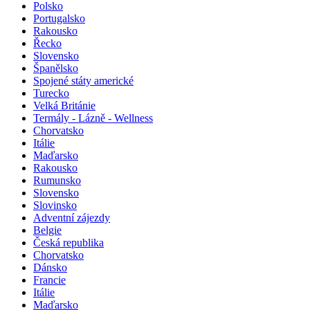
Polsko
Portugalsko
Rakousko
Řecko
Slovensko
Španělsko
Spojené státy americké
Turecko
Velká Británie
Termály - Lázně - Wellness
Chorvatsko
Itálie
Maďarsko
Rakousko
Rumunsko
Slovensko
Slovinsko
Adventní zájezdy
Belgie
Česká republika
Chorvatsko
Dánsko
Francie
Itálie
Maďarsko