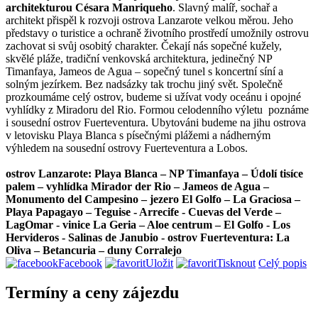
architekturou Césara Manriqueho
. Slavný malíř, sochař a
architekt přispěl k rozvoji ostrova Lanzarote velkou měrou. Jeho
představy o turistice a ochraně životního prostředí umožnily ostrovu
zachovat si svůj osobitý charakter. Čekají nás sopečné kužely,
skvělé pláže, tradiční venkovská architektura, jedinečný NP
Timanfaya, Jameos de Agua – sopečný tunel s koncertní síní a
solným jezírkem. Bez nadsázky tak trochu jiný svět. Společně
prozkoumáme celý ostrov, budeme si užívat vody oceánu i opojné
vyhlídky z Miradoru del Rio. Formou celodenního výletu poznáme
i sousední ostrov Fuerteventura. Ubytováni budeme na jihu ostrova
v letovisku Playa Blanca s písečnými plážemi a nádherným
výhledem na sousední ostrovy Fuerteventura a Lobos.
ostrov Lanzarote: Playa Blanca – NP Timanfaya – Údolí tisíce
palem – vyhlídka Mirador der Rio – Jameos de Agua –
Monumento del Campesino – jezero El Golfo – La Graciosa –
Playa Papagayo – Teguise - Arrecife - Cuevas del Verde –
LagOmar - vinice La Geria – Aloe centrum – El Golfo - Los
Hervideros - Salinas de Janubio - ostrov Fuerteventura: La
Oliva – Betancuria – duny Corralejo
Facebook
Uložit
Tisknout
Celý popis
Termíny a ceny zájezdu