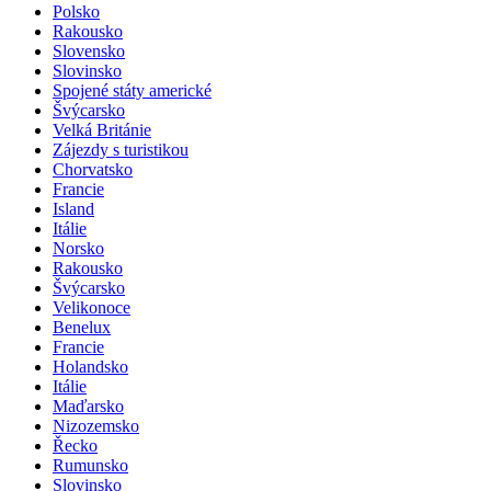
Polsko
Rakousko
Slovensko
Slovinsko
Spojené státy americké
Švýcarsko
Velká Británie
Zájezdy s turistikou
Chorvatsko
Francie
Island
Itálie
Norsko
Rakousko
Švýcarsko
Velikonoce
Benelux
Francie
Holandsko
Itálie
Maďarsko
Nizozemsko
Řecko
Rumunsko
Slovinsko