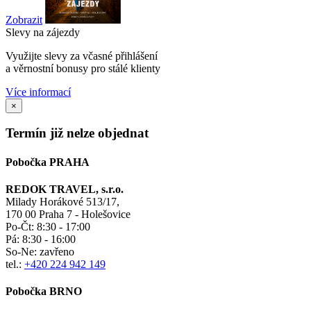
Zobrazit
Slevy na zájezdy
Využijte slevy za včasné přihlášení
a věrnostní bonusy pro stálé klienty
Více informací
×
Termín již nelze objednat
Pobočka PRAHA
REDOK TRAVEL, s.r.o.
Milady Horákové 513/17,
170 00 Praha 7 - Holešovice
Po-Čt:
8:30 - 17:00
Pá:
8:30 - 16:00
So-Ne:
zavřeno
tel.:
+420 224 942 149
Pobočka BRNO