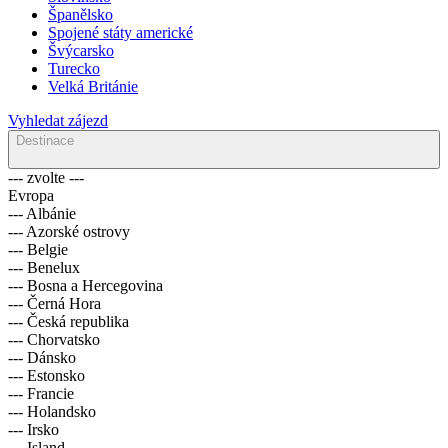
Španělsko
Spojené státy americké
Švýcarsko
Turecko
Velká Británie
Vyhledat zájezd
Destinace
--- zvolte ---
Evropa
--- Albánie
--- Azorské ostrovy
--- Belgie
--- Benelux
--- Bosna a Hercegovina
--- Černá Hora
--- Česká republika
--- Chorvatsko
--- Dánsko
--- Estonsko
--- Francie
--- Holandsko
--- Irsko
--- Island