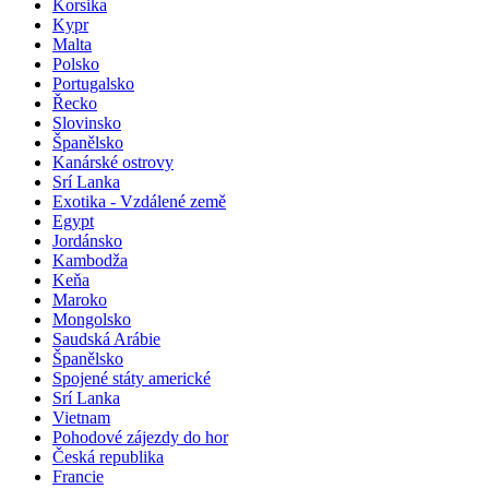
Korsika
Kypr
Malta
Polsko
Portugalsko
Řecko
Slovinsko
Španělsko
Kanárské ostrovy
Srí Lanka
Exotika - Vzdálené země
Egypt
Jordánsko
Kambodža
Keňa
Maroko
Mongolsko
Saudská Arábie
Španělsko
Spojené státy americké
Srí Lanka
Vietnam
Pohodové zájezdy do hor
Česká republika
Francie