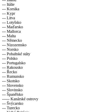
--- Itálie
--- Korsika
--- Kypr
--- Litva
--- Lotyšsko
--- Maďarsko
--- Mallorca
--- Malta
--- Německo
--- Nizozemsko
--- Norsko
--- Pobaltské státy
--- Polsko
--- Portugalsko
--- Rakousko
--- Řecko
--- Rumunsko
--- Skotsko
--- Slovensko
--- Slovinsko
--- Španělsko
------ Kanárské ostrovy
--- Švýcarsko
--- Turecko