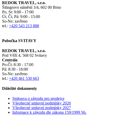
REDOK TRAVEL, s.r.o.
Šilingrovo náměstí 3/4, 602 00 Brno
Po, St:
9:00 - 17:00
Út, Čt, Pá: 9:00 - 15:00
So-Ne:
zavřeno
tel.:
+420 543 213 888
Pobočka SVITAVY
REDOK TRAVEL, s.r.o.
Pod Věží 4, 568 02 Svitavy
Centrála
Po-Čt:
8:30 - 17:00
Pá:
8:30 - 16:00
So-Ne:
zavřeno
tel.:
+420 461 530 663
Důležité dokumenty
Smlouva o zájezdu pro prodejce
Všeobecné smluvní podmínky
2026
Všeobecné smluvní podmínky 2027
Informace k zájezdu dle zákona 159/1999 Sb.