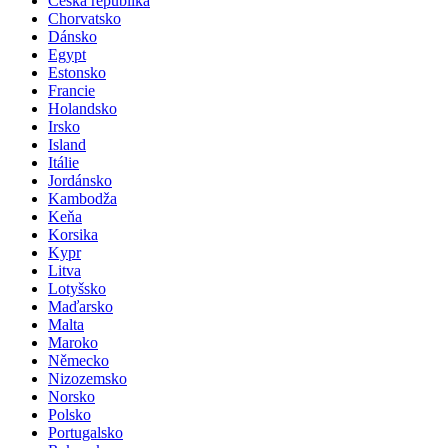
Česká republika
Chorvatsko
Dánsko
Egypt
Estonsko
Francie
Holandsko
Irsko
Island
Itálie
Jordánsko
Kambodža
Keňa
Korsika
Kypr
Litva
Lotyšsko
Maďarsko
Malta
Maroko
Německo
Nizozemsko
Norsko
Polsko
Portugalsko