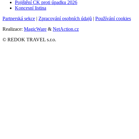
Pojištění CK proti úpadku
2026
Koncesní listina
Partnerská sekce
|
Zpracování osobních údajů
|
Používání cookies
Realizace:
MagicWare
&
NetAction.cz
© REDOK TRAVEL s.r.o.