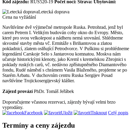
Kód zájezdu:
RUS520-19
Počet nocí:
Strava:
Ubytování:
Letecká doprava
Cena na vyžádání
Navštívíme dvě výjimečné metropole Ruska. Petrohrad, jenž byl
carem Petrem I. Velikým budován coby okno do Evropy. Město,
které pro svou velkolepost a nádheru nemá srovnání. Shlédneme
skvostné stavby města vč. Ermitáže s Briliantovou a zlatou
pokladnicí, zlatem oslňující Petrodvorce. V Puškinu si prohlédneme
legendární Carskoje Selo s Jantarovou komnatou. Moskva nám
učaruje historickými klenoty, jako Kreml s kremelskou Zbrojnici s
poklady ruských carů, vč. nedávno zpřístupněného Diamantového
fondu, Rudé náměstí s chrámem Vasila Blaženého, projdeme se po
Starém Arbatu. V duchovním centru Ruska Sergijev Posad
navštívíme Trojickosergijevský klášter.
Zájezd provází
PhDr. Tomáš Jeřábek
Doporučujeme včasnou rezervaci, zájezdy bývají velmi brzo
vyprodány.
Facebook
Uložit
Tisknout
Celý popis
Termíny a ceny zájezdu