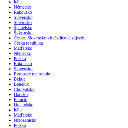
Itálie
Německo
Rakousko
Slovensko
Slovinsko
Španělsko
Švýcarsko
Česko, Slovensko - hvězdicové zájezdy
Česká republika
Maďarsko
Německo
Polsko
Rakousko
Slovensko
Evropské metropole
Belgie
Benelux
Chorvatsko
Dánsko
Francie
Holandsko
Itálie
Maďarsko
Nizozemsko
Polsko