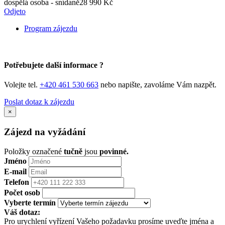
dospělá osoba - snídaně
28 990 Kč
Odjeto
Program zájezdu
Potřebujete další informace ?
Volejte tel.
+420 461 530 663
nebo napište, zavoláme Vám nazpět.
Poslat dotaz k zájezdu
×
Zájezd na vyžádání
Položky označené
tučně
jsou
povinné.
Jméno
E-mail
Telefon
Počet osob
Vyberte termín
Váš dotaz:
Pro urychlení vyřízení Vašeho požadavku prosíme uveďte jména a