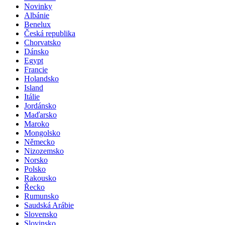
Novinky
Albánie
Benelux
Česká republika
Chorvatsko
Dánsko
Egypt
Francie
Holandsko
Island
Itálie
Jordánsko
Maďarsko
Maroko
Mongolsko
Německo
Nizozemsko
Norsko
Polsko
Rakousko
Řecko
Rumunsko
Saudská Arábie
Slovensko
Slovinsko