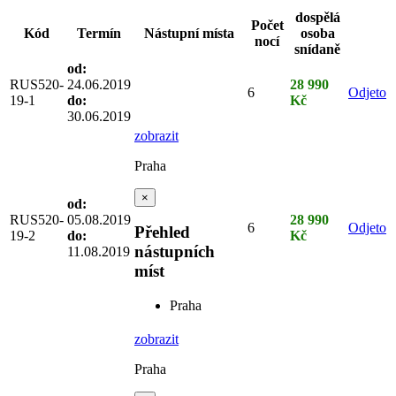
dospělá
Počet
Kód
Termín
Nástupní místa
osoba
nocí
snídaně
od:
RUS520-
24.06.2019
28 990
6
Odjeto
19-1
do:
Kč
30.06.2019
zobrazit
Praha
×
od:
RUS520-
05.08.2019
28 990
6
Odjeto
Přehled
19-2
do:
Kč
nástupních
11.08.2019
míst
Praha
zobrazit
Praha