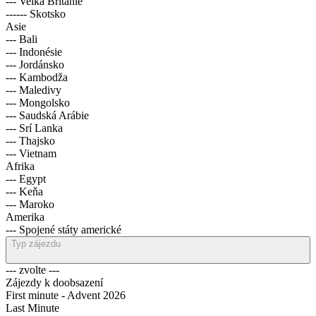
--- Velká Británie
------ Skotsko
Asie
--- Bali
--- Indonésie
--- Jordánsko
--- Kambodža
--- Maledivy
--- Mongolsko
--- Saudská Arábie
--- Srí Lanka
--- Thajsko
--- Vietnam
Afrika
--- Egypt
--- Keňa
--- Maroko
Amerika
--- Spojené státy americké
Typ zájezdu
--- zvolte ---
Zájezdy k doobsazení
First minute - Advent 2026
Last Minute