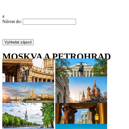
a
Návrat do:
MOSKVA A PETROHRAD
•
•
•
•
•
•
•
•
•
•
•
•
•