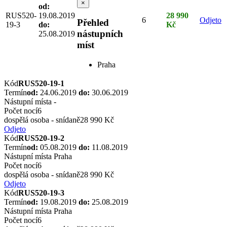
×
od:
RUS520-
19.08.2019
28 990
6
Odjeto
Přehled
19-3
do:
Kč
nástupních
25.08.2019
míst
Praha
Kód
RUS520-19-1
Termín
od:
24.06.2019
do:
30.06.2019
Nástupní místa
-
Počet nocí
6
dospělá osoba - snídaně
28 990 Kč
Odjeto
Kód
RUS520-19-2
Termín
od:
05.08.2019
do:
11.08.2019
Nástupní místa
Praha
Počet nocí
6
dospělá osoba - snídaně
28 990 Kč
Odjeto
Kód
RUS520-19-3
Termín
od:
19.08.2019
do:
25.08.2019
Nástupní místa
Praha
Počet nocí
6