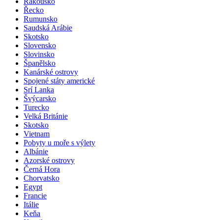
Rakousko
Řecko
Rumunsko
Saudská Arábie
Skotsko
Slovensko
Slovinsko
Španělsko
Kanárské ostrovy
Spojené státy americké
Srí Lanka
Švýcarsko
Turecko
Velká Británie
Skotsko
Vietnam
Pobyty u moře s výlety
Albánie
Azorské ostrovy
Černá Hora
Chorvatsko
Egypt
Francie
Itálie
Keňa