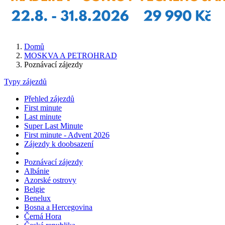
Domů
MOSKVA A PETROHRAD
Poznávací zájezdy
Typy zájezdů
Přehled zájezdů
First minute
Last minute
Super Last Minute
First minute - Advent 2026
Zájezdy k doobsazení
Poznávací zájezdy
Albánie
Azorské ostrovy
Belgie
Benelux
Bosna a Hercegovina
Černá Hora