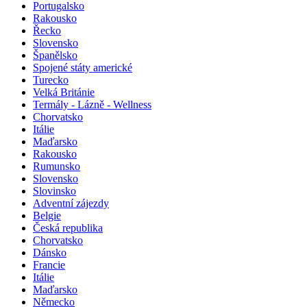
Portugalsko
Rakousko
Řecko
Slovensko
Španělsko
Spojené státy americké
Turecko
Velká Británie
Termály - Lázně - Wellness
Chorvatsko
Itálie
Maďarsko
Rakousko
Rumunsko
Slovensko
Slovinsko
Adventní zájezdy
Belgie
Česká republika
Chorvatsko
Dánsko
Francie
Itálie
Maďarsko
Německo