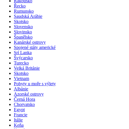
Rakousko
Řecko
Rumunsko
Saudská Arábie
Skotsko
Slovensko
Slovinsko
Španělsko
Kanárské ostrovy
Spojené státy americké
Srí Lanka
Švýcarsko
Turecko
Velká Británie
Skotsko
Vietnam
Pobyty u moře s výlety
Albánie
Azorské ostrovy
Černá Hora
Chorvatsko
Egypt
Francie
Itálie
Keňa