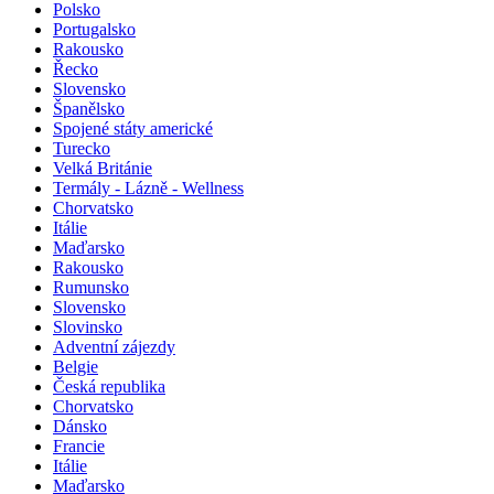
Polsko
Portugalsko
Rakousko
Řecko
Slovensko
Španělsko
Spojené státy americké
Turecko
Velká Británie
Termály - Lázně - Wellness
Chorvatsko
Itálie
Maďarsko
Rakousko
Rumunsko
Slovensko
Slovinsko
Adventní zájezdy
Belgie
Česká republika
Chorvatsko
Dánsko
Francie
Itálie
Maďarsko