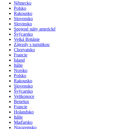
Německo
Polsko
Rakousko
Slovensko
Slovinsko
Spojené státy americké
Švýcarsko
Velká Británie
Zájezdy s turistikou
Chorvatsko
Francie
Island
Itálie
Norsko
Polsko
Rakousko
Slovensko
Švýcarsko
Velikonoce
Benelux
Francie
Holandsko
Itálie
Maďarsko
Nizozemsko