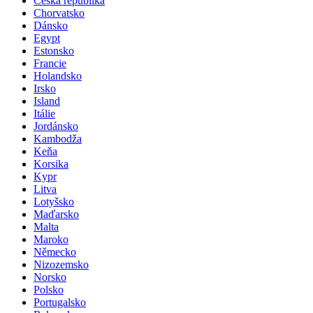
Česká republika
Chorvatsko
Dánsko
Egypt
Estonsko
Francie
Holandsko
Irsko
Island
Itálie
Jordánsko
Kambodža
Keňa
Korsika
Kypr
Litva
Lotyšsko
Maďarsko
Malta
Maroko
Německo
Nizozemsko
Norsko
Polsko
Portugalsko