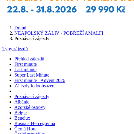
Domů
NEAPOLSKÝ ZÁLIV - POBŘEŽÍ AMALFI
Poznávací zájezdy
Typy zájezdů
Přehled zájezdů
First minute
Last minute
Super Last Minute
First minute - Advent 2026
Zájezdy k doobsazení
Poznávací zájezdy
Albánie
Azorské ostrovy
Belgie
Benelux
Bosna a Hercegovina
Černá Hora