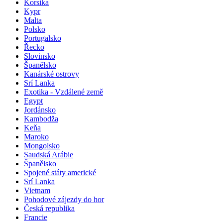
Korsika
Kypr
Malta
Polsko
Portugalsko
Řecko
Slovinsko
Španělsko
Kanárské ostrovy
Srí Lanka
Exotika - Vzdálené země
Egypt
Jordánsko
Kambodža
Keňa
Maroko
Mongolsko
Saudská Arábie
Španělsko
Spojené státy americké
Srí Lanka
Vietnam
Pohodové zájezdy do hor
Česká republika
Francie