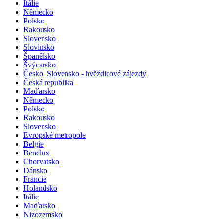
Itálie
Německo
Polsko
Rakousko
Slovensko
Slovinsko
Španělsko
Švýcarsko
Česko, Slovensko - hvězdicové zájezdy
Česká republika
Maďarsko
Německo
Polsko
Rakousko
Slovensko
Evropské metropole
Belgie
Benelux
Chorvatsko
Dánsko
Francie
Holandsko
Itálie
Maďarsko
Nizozemsko