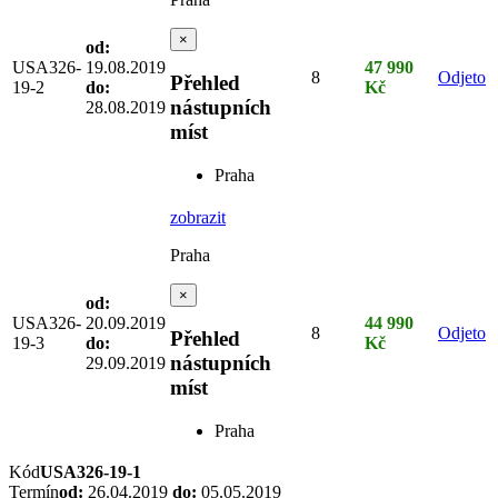
×
od:
USA326-
19.08.2019
47 990
8
Odjeto
Přehled
19-2
do:
Kč
nástupních
28.08.2019
míst
Praha
zobrazit
Praha
×
od:
USA326-
20.09.2019
44 990
8
Odjeto
Přehled
19-3
do:
Kč
nástupních
29.09.2019
míst
Praha
Kód
USA326-19-1
Termín
od:
26.04.2019
do:
05.05.2019