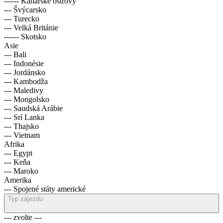
------ Kanárské ostrovy
--- Švýcarsko
--- Turecko
--- Velká Británie
------ Skotsko
Asie
--- Bali
--- Indonésie
--- Jordánsko
--- Kambodža
--- Maledivy
--- Mongolsko
--- Saudská Arábie
--- Srí Lanka
--- Thajsko
--- Vietnam
Afrika
--- Egypt
--- Keňa
--- Maroko
Amerika
--- Spojené státy americké
Typ zájezdu
--- zvolte ---