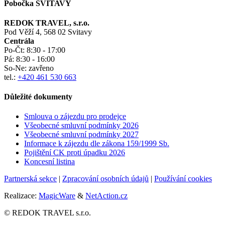
Pobočka SVITAVY
REDOK TRAVEL, s.r.o.
Pod Věží 4, 568 02 Svitavy
Centrála
Po-Čt:
8:30 - 17:00
Pá:
8:30 - 16:00
So-Ne:
zavřeno
tel.:
+420 461 530 663
Důležité dokumenty
Smlouva o zájezdu pro prodejce
Všeobecné smluvní podmínky
2026
Všeobecné smluvní podmínky 2027
Informace k zájezdu dle zákona 159/1999 Sb.
Pojištění CK proti úpadku
2026
Koncesní listina
Partnerská sekce
|
Zpracování osobních údajů
|
Používání cookies
Realizace:
MagicWare
&
NetAction.cz
© REDOK TRAVEL s.r.o.