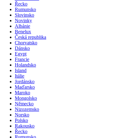
Řecko
Rumunsko
Slovinsko
Novinky
Albánie
Benelux
Česká republika
Chorvatsko
Dánsko
Egypt
Francie
Holandsko
Island
Itálie
Jordánsko
Maďarsko
Maroko
Mongolsko
Německo
Nizozemsko
Norsko
Polsko
Rakousko
Řecko
Rumunsko