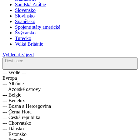
Saudská Arábie
Slovensko
Slovinsko
Španělsko
Spojené státy americké
Švýcarsko
Turecko
Velká Británie
Vyhledat zájezd
Destinace
--- zvolte ---
Evropa
--- Albánie
--- Azorské ostrovy
--- Belgie
--- Benelux
--- Bosna a Hercegovina
--- Černá Hora
--- Česká republika
--- Chorvatsko
--- Dánsko
--- Estonsko
--- Francie