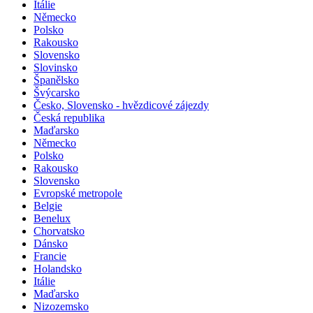
Itálie
Německo
Polsko
Rakousko
Slovensko
Slovinsko
Španělsko
Švýcarsko
Česko, Slovensko - hvězdicové zájezdy
Česká republika
Maďarsko
Německo
Polsko
Rakousko
Slovensko
Evropské metropole
Belgie
Benelux
Chorvatsko
Dánsko
Francie
Holandsko
Itálie
Maďarsko
Nizozemsko