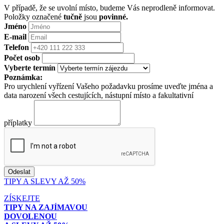
V případě, že se uvolní místo, budeme Vás neprodleně informovat.
Položky označené
tučně
jsou
povinné.
Jméno
E-mail
Telefon
Počet osob
Vyberte termín
Poznámka:
Pro urychlení vyřízení Vašeho požadavku prosíme uveďte jména a
data narození všech cestujících, nástupní místo a fakultativní
příplatky
TIPY A SLEVY AŽ 50%
ZÍSKEJTE
TIPY NA ZAJÍMAVOU
DOVOLENOU