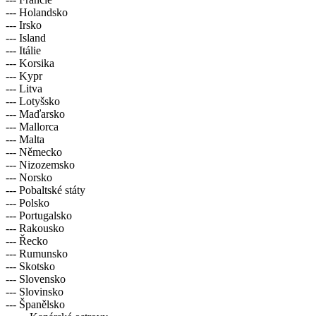
--- Holandsko
--- Irsko
--- Island
--- Itálie
--- Korsika
--- Kypr
--- Litva
--- Lotyšsko
--- Maďarsko
--- Mallorca
--- Malta
--- Německo
--- Nizozemsko
--- Norsko
--- Pobaltské státy
--- Polsko
--- Portugalsko
--- Rakousko
--- Řecko
--- Rumunsko
--- Skotsko
--- Slovensko
--- Slovinsko
--- Španělsko