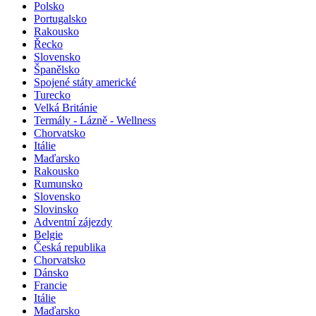
Polsko
Portugalsko
Rakousko
Řecko
Slovensko
Španělsko
Spojené státy americké
Turecko
Velká Británie
Termály - Lázně - Wellness
Chorvatsko
Itálie
Maďarsko
Rakousko
Rumunsko
Slovensko
Slovinsko
Adventní zájezdy
Belgie
Česká republika
Chorvatsko
Dánsko
Francie
Itálie
Maďarsko