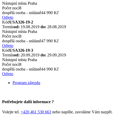
Nástupní místa
Praha
Počet nocí
8
dospělá osoba - snídaně
44 990 Kč
Odjeto
Kód
USA326-19-2
Termín
od:
19.08.2019
do:
28.08.2019
Nástupní místa
Praha
Počet nocí
8
dospělá osoba - snídaně
47 990 Kč
Odjeto
Kód
USA326-19-3
Termín
od:
20.09.2019
do:
29.09.2019
Nástupní místa
Praha
Počet nocí
8
dospělá osoba - snídaně
44 990 Kč
Odjeto
Program zájezdu
Potřebujete další informace ?
Volejte tel.
+420 461 530 663
nebo napište, zavoláme Vám nazpět.