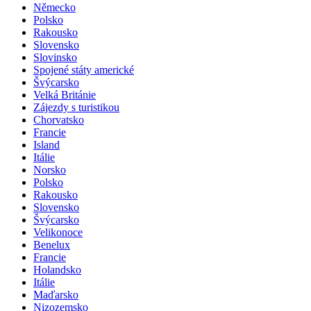
Německo
Polsko
Rakousko
Slovensko
Slovinsko
Spojené státy americké
Švýcarsko
Velká Británie
Zájezdy s turistikou
Chorvatsko
Francie
Island
Itálie
Norsko
Polsko
Rakousko
Slovensko
Švýcarsko
Velikonoce
Benelux
Francie
Holandsko
Itálie
Maďarsko
Nizozemsko