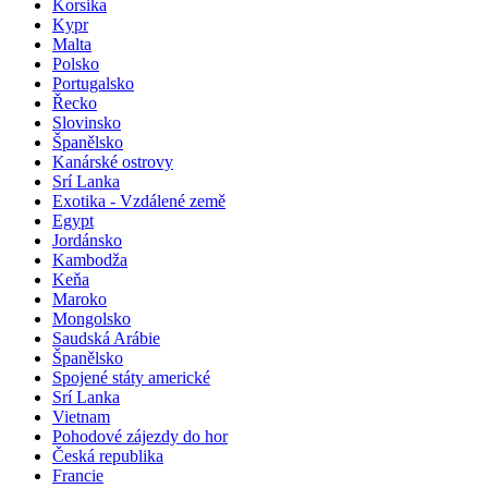
Korsika
Kypr
Malta
Polsko
Portugalsko
Řecko
Slovinsko
Španělsko
Kanárské ostrovy
Srí Lanka
Exotika - Vzdálené země
Egypt
Jordánsko
Kambodža
Keňa
Maroko
Mongolsko
Saudská Arábie
Španělsko
Spojené státy americké
Srí Lanka
Vietnam
Pohodové zájezdy do hor
Česká republika
Francie