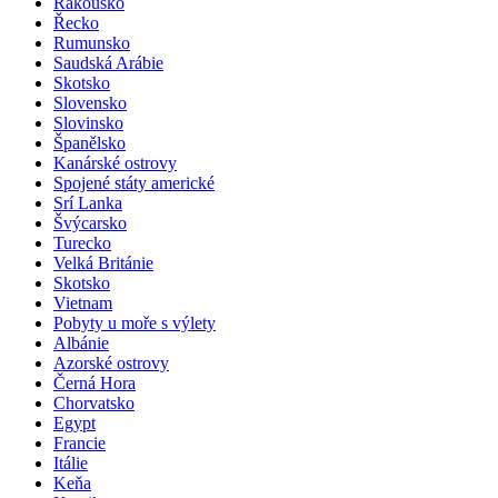
Rakousko
Řecko
Rumunsko
Saudská Arábie
Skotsko
Slovensko
Slovinsko
Španělsko
Kanárské ostrovy
Spojené státy americké
Srí Lanka
Švýcarsko
Turecko
Velká Británie
Skotsko
Vietnam
Pobyty u moře s výlety
Albánie
Azorské ostrovy
Černá Hora
Chorvatsko
Egypt
Francie
Itálie
Keňa