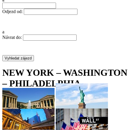
Odjezd od:
a
Návrat do:
NEW YORK – WASHINGTON
– PHILADELPHIA
•
•
•
•
•
•
•
•
•
•