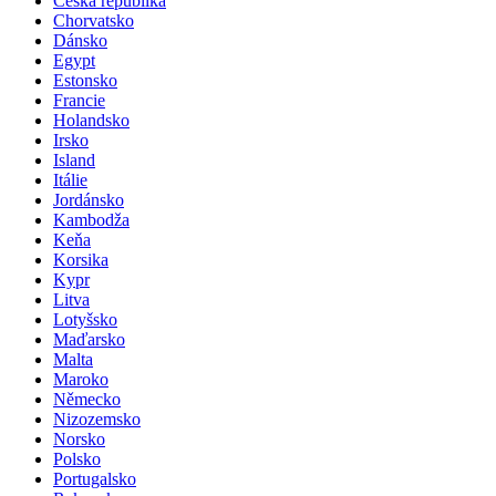
Česká republika
Chorvatsko
Dánsko
Egypt
Estonsko
Francie
Holandsko
Irsko
Island
Itálie
Jordánsko
Kambodža
Keňa
Korsika
Kypr
Litva
Lotyšsko
Maďarsko
Malta
Maroko
Německo
Nizozemsko
Norsko
Polsko
Portugalsko