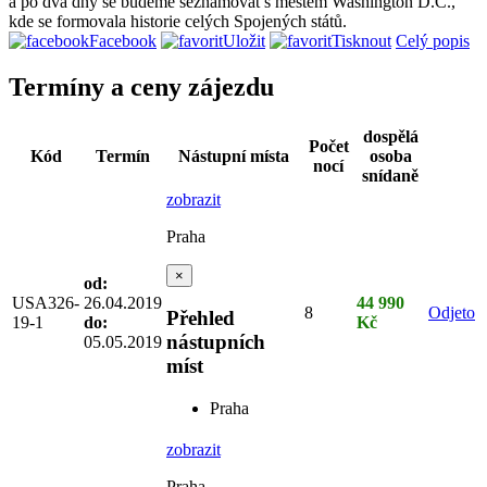
a po dva dny se budeme seznamovat s městem Washington D.C.,
kde se formovala historie celých Spojených států.
Facebook
Uložit
Tisknout
Celý popis
Termíny a ceny zájezdu
dospělá
Počet
Kód
Termín
Nástupní místa
osoba
nocí
snídaně
zobrazit
Praha
×
od:
USA326-
26.04.2019
44 990
8
Odjeto
Přehled
19-1
do:
Kč
nástupních
05.05.2019
míst
Praha
zobrazit
Praha