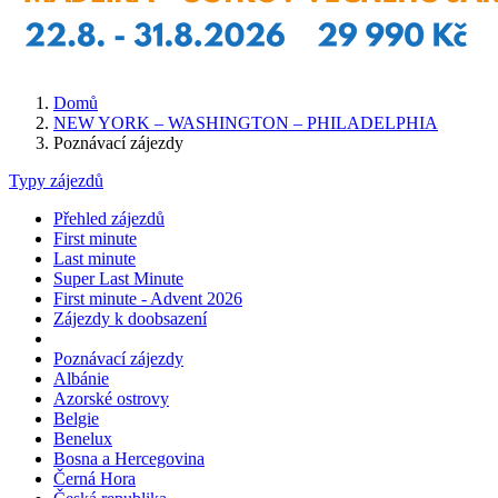
Domů
NEW YORK – WASHINGTON – PHILADELPHIA
Poznávací zájezdy
Typy zájezdů
Přehled zájezdů
First minute
Last minute
Super Last Minute
First minute - Advent 2026
Zájezdy k doobsazení
Poznávací zájezdy
Albánie
Azorské ostrovy
Belgie
Benelux
Bosna a Hercegovina
Černá Hora