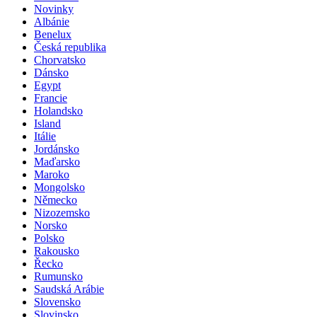
Novinky
Albánie
Benelux
Česká republika
Chorvatsko
Dánsko
Egypt
Francie
Holandsko
Island
Itálie
Jordánsko
Maďarsko
Maroko
Mongolsko
Německo
Nizozemsko
Norsko
Polsko
Rakousko
Řecko
Rumunsko
Saudská Arábie
Slovensko
Slovinsko