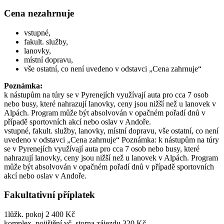
Cena nezahrnuje
vstupné,
fakult. služby,
lanovky,
místní dopravu,
vše ostatní, co není uvedeno v odstavci „Cena zahrnuje“
Poznámka:
k nástupům na túry se v Pyrenejích využívají auta pro cca 7 osob
nebo busy, které nahrazují lanovky, ceny jsou nižší než u lanovek v
Alpách. Program může být absolvován v opačném pořadí dnů v
případě sportovních akcí nebo oslav v Andoře.
vstupné, fakult. služby, lanovky, místní dopravu, vše ostatní, co není
uvedeno v odstavci „Cena zahrnuje“ Poznámka: k nástupům na túry
se v Pyrenejích využívají auta pro cca 7 osob nebo busy, které
nahrazují lanovky, ceny jsou nižší než u lanovek v Alpách. Program
může být absolvován v opačném pořadí dnů v případě sportovních
akcí nebo oslav v Andoře.
Fakultativní příplatek
1lůžk. pokoj 2 400 Kč
komplex. pojištění vč. storna zájezdu 320 Kč