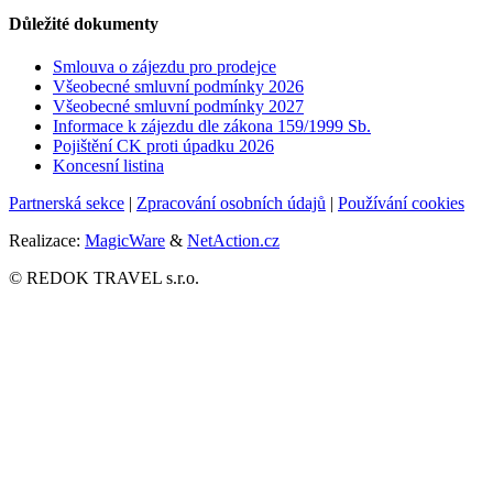
Důležité dokumenty
Smlouva o zájezdu pro prodejce
Všeobecné smluvní podmínky
2026
Všeobecné smluvní podmínky 2027
Informace k zájezdu dle zákona 159/1999 Sb.
Pojištění CK proti úpadku
2026
Koncesní listina
Partnerská sekce
|
Zpracování osobních údajů
|
Používání cookies
Realizace:
MagicWare
&
NetAction.cz
© REDOK TRAVEL s.r.o.