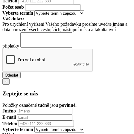
Telefon
Počet osob
Vyberte termín
Váš dotaz:
Pro urychlení vyřízení Vašeho požadavku prosíme uveďte jména a
data narození všech cestujících, nástupní místo a fakultativní
příplatky
×
Zeptejte se nás
Položky označené
tučně
jsou
povinné.
Jméno
E-mail
Telefon
Vyberte termín