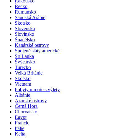
Rakousko
Řecko
Rumunsko
Saudská Arábie
Skotsko
Slovensko
Slovinsko
Španělsko
Kanárské ostrovy
Spojené státy americké
Srí Lanka
Švýcarsko
Turecko
Velká Británie
Skotsko
Vietnam
Pobyty u moře s výlety
Albánie
Azorské ostrovy
Černá Hora
Chorvatsko
Egypt
Francie
Itálie
Keňa