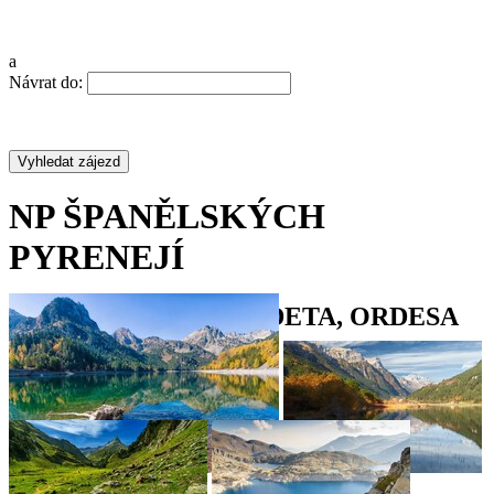
a
Návrat do:
NP ŠPANĚLSKÝCH
PYRENEJÍ
ST. MAURICI, MALADETA, ORDESA
•
•
•
•
•
•
•
•