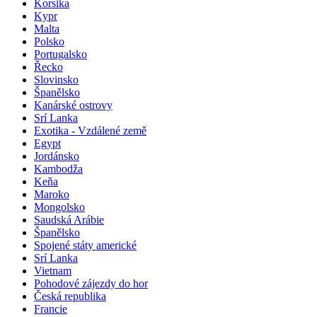
Korsika
Kypr
Malta
Polsko
Portugalsko
Řecko
Slovinsko
Španělsko
Kanárské ostrovy
Srí Lanka
Exotika - Vzdálené země
Egypt
Jordánsko
Kambodža
Keňa
Maroko
Mongolsko
Saudská Arábie
Španělsko
Spojené státy americké
Srí Lanka
Vietnam
Pohodové zájezdy do hor
Česká republika
Francie