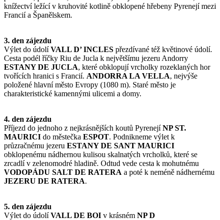
knížectví ležící v kruhovité kotlině obklopené hřebeny Pyrenejí mezi
Francií a Španělskem.
3. den zájezdu
Výlet do údolí
VALL D’ INCLES
přezdívané též květinové údolí.
Cesta podél říčky Riu de Jucla k největšímu jezeru Andorry
ESTANY DE JUCLA
, které obklopují vrcholky rozeklaných hor
tvořících hranici s Francií.
ANDORRA LA VELLA
, nejvýše
položené hlavní město Evropy (1080 m). Staré město je
charakteristické kamennými ulicemi a domy.
4. den zájezdu
Příjezd do jednoho z nejkrásnějších koutů Pyrenejí
NP ST.
MAURICI
do městečka
ESPOT
. Podnikneme výlet k
průzračnému jezeru
ESTANY DE SANT MAURICI
obklopenému nádhernou kulisou skalnatých vrcholků, které se
zrcadlí v zelenomodré hladině. Odtud vede cesta k mohutnému
VODOPÁDU SALT DE RATERA
a poté k neméně nádhernému
JEZERU DE RATERA
.
5. den zájezdu
Výlet do údolí
VALL DE BOI
v krásném
NP D