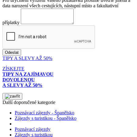
Pro urychlení vyřízení Vašeho požadavku prosíme uveďte jména a
data narození všech cestujících, nástupní místo a fakultativní
příplatky
TIPY A SLEVY AŽ 50%
ZÍSKEJTE
TIPY NA ZAJÍMAVOU
DOVOLENOU
A SLEVY AŽ 50%
Další doporučené kategorie
Poznávací zájezdy - Španělsko
Zájezdy s turistikou - Španělsko
Poznávací zájezdy
Zájezdy s turistikou