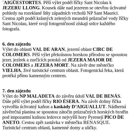
´AIGÜESTORTES
. Pěší výlet podél říčky Sant Nicolau k
JEZERU LLONG
. Kousek dále nad jezerem se otevřou úchvatné
pohledy na rozeklané štíty západních vrcholů NP Sant Maurici.
Cestou zpět podél krásných zelených meandrů průzračné vody říčky
Sant Nicolau, které svojí fotogeničností získají srdce každého
fotografa.
6. den zájezdu
Výlet do oblasti
VAL DE ARAN
, jezerní oblast
CIRC DE
COLOMERS
. Pěší výlet překrásnou horskou přírodou se spoustou
jezer, jezírek a zurčících potoků od
JEZERA MAJOR DE
COLOMERS
a
JEZERA MORT
. Na závěr dne městečko
VIELHA
, živé turistické centrum oblasti. Fotogenická řeka, která
protéká přímo kamenným centrem.
7. den zájezdu
Výlet do
NP MALADETA
do závěru údolí
VAL DE BENÁS
.
Dále pěší výlet podél říčky
RIO ÉSERA
. Na závěr doliny říčka
vytvořila úchvatný kaňon a
kaskády D’AIGUALLUT
. Nádherná
závěrečná planina se spoustou zátočin průzračných horských bystřin
pod impozantní kulisou ledovce nejvyšší hory Pyrenejí
PICO DE
ANETO
. Cestou zpět zastávka v městečku BENASQUE.
Turistické centrum oblasti, kamenné domy a uličky.