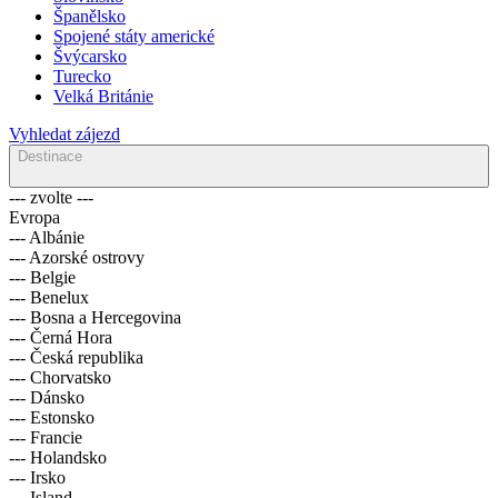
Španělsko
Spojené státy americké
Švýcarsko
Turecko
Velká Británie
Vyhledat zájezd
Destinace
--- zvolte ---
Evropa
--- Albánie
--- Azorské ostrovy
--- Belgie
--- Benelux
--- Bosna a Hercegovina
--- Černá Hora
--- Česká republika
--- Chorvatsko
--- Dánsko
--- Estonsko
--- Francie
--- Holandsko
--- Irsko
--- Island