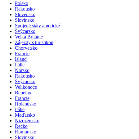
Polsko
Rakousko
Slovensko
Slovinsko
Spojené státy americké
Švýcarsko
Velká Británie
Zájezdy s turistikou
Chorvatsko
Francie
Island
Itálie
Norsko
Rakousko
Švýcarsko
Velikonoce
Benelux
Francie
Holandsko
Itálie
Maďarsko
Nizozemsko
Řecko
Rumunsko
Slovinsko