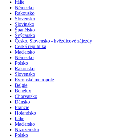
Itálie
Německo
Rakousko
Slovensko
Slovinsko
Španělsko
Švýcarsko
Česko, Slovensko - hvězdicové zájezdy
Česká republika
Maďarsko
Německo
Polsko
Rakousko
Slovensko
Evropské metropole
Belgie
Benelux
Chorvatsko
Dánsko
Francie
Holandsko
Itálie
Maďarsko
Nizozemsko
Polsko