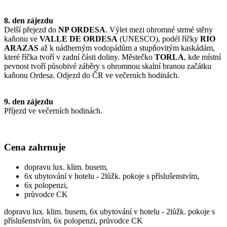
8. den zájezdu
Delší přejezd do
NP ORDESA
. Výlet mezi ohromné strmé stěny
kaňonu ve
VALLE DE ORDESA
(UNESCO), podél říčky
RIO
ARAZAS
až k nádherným vodopádům a stupňovitým kaskádám,
které říčka tvoří v zadní části doliny. Městečko
TORLA
, kde místní
pevnost tvoří působivé záběry s ohromnou skalní branou začátku
kaňonu Ordesa. Odjezd do ČR ve večerních hodinách.
9. den zájezdu
Příjezd ve večerních hodinách.
Cena zahrnuje
dopravu lux. klim. busem,
6x ubytování v hotelu - 2lůžk. pokoje s příslušenstvím,
6x polopenzi,
průvodce CK
dopravu lux. klim. busem, 6x ubytování v hotelu - 2lůžk. pokoje s
příslušenstvím, 6x polopenzi, průvodce CK