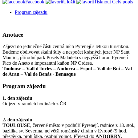
Facebook
Uložit
Tisknout
Celý popis
Program zájezdu
Anotace
Zájezd do jedinečné části centrálních Pyrenejí s lehkou turistikou.
Budeme obdivovat skalní štíty a nespočet krásných jezer NP Sant
Maurici, přírodní park Posets Maladeta s nejvyšší horou Pyrenejí
Pico de Aneto a impozantní kaňon NP Ordesa.
Toulouse – Vall d´Incles – Andorra – Espot – Vall de Boi – Val
de Aran – Val de Benás - Benasque
Program zájezdu
1. den zájezdu
Odjezd v ranních hodinách z ČR.
2. den zájezdu
TOULOUSE
, červené město v podhůří Pyrenejí, radnice z 18. stol.,
bazilika sv. Severina, největší románský chrám v Evropě (9 hod.
přestávka, prohlídka, osobní volno). Přejezd do
ANDORRY
,