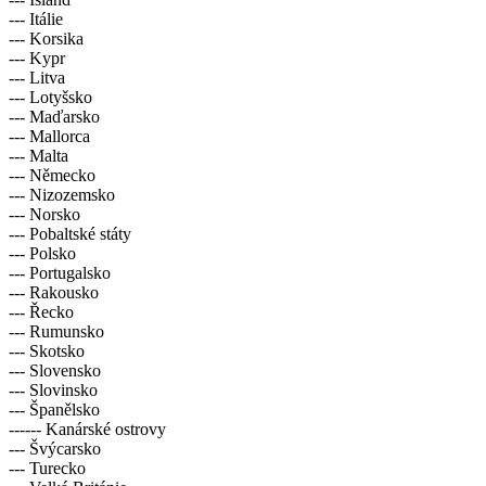
--- Itálie
--- Korsika
--- Kypr
--- Litva
--- Lotyšsko
--- Maďarsko
--- Mallorca
--- Malta
--- Německo
--- Nizozemsko
--- Norsko
--- Pobaltské státy
--- Polsko
--- Portugalsko
--- Rakousko
--- Řecko
--- Rumunsko
--- Skotsko
--- Slovensko
--- Slovinsko
--- Španělsko
------ Kanárské ostrovy
--- Švýcarsko
--- Turecko