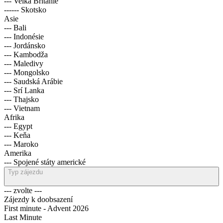
--- Velká Británie
------ Skotsko
Asie
--- Bali
--- Indonésie
--- Jordánsko
--- Kambodža
--- Maledivy
--- Mongolsko
--- Saudská Arábie
--- Srí Lanka
--- Thajsko
--- Vietnam
Afrika
--- Egypt
--- Keňa
--- Maroko
Amerika
--- Spojené státy americké
Typ zájezdu
--- zvolte ---
Zájezdy k doobsazení
First minute - Advent 2026
Last Minute