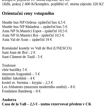
1lůžk. pokoj 2 400 Kčkomplex. pojištění vč. storna zájezdu 320 Kč
Orientační ceny vstupného
Shuttle bus NP Ordesa- zpáteční bus 4,5 €
Shuttle bus NP Maladeta – zpáteční bus 5 €
Auta NP St.Maurici Espot - zpáteční 10,5 €
Auta NP St.Maurici Boi - zpáteční 10,5 €
Auta Val de Aran – zpáteční 19 €
Románské kostely ve Vall de Boí (UNESCO):
Sant Joan de Boí - 2 €
Sant Climent de Taull - 5 €
Toulouse
chór baziliky 5 €
muzeum Augustinů – 5 €
klášter Jakobínů – 4 €
kostel sv. Sernina – krypta – 2,5 €
Les Abbatoirs (muzeum moderního umění) – 8 €
Fondation Bamberg – 8 €
Andorra
Casa de la Vall – 2,5 € - nutno rezervovat předem v CK