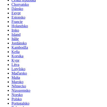
Česká republika
Chorvatsko
Dánsko
Egypt
Estonsko
Francie
Holandsko
Irsko
Island
Itálie
Jordánsko
Kambodža
Keňa
Korsika
Kypr
Litva
Lotyšsko
Maďarsko
Malta
Maroko
Německo
Nizozemsko
Norsko
Polsko
Portugalsko