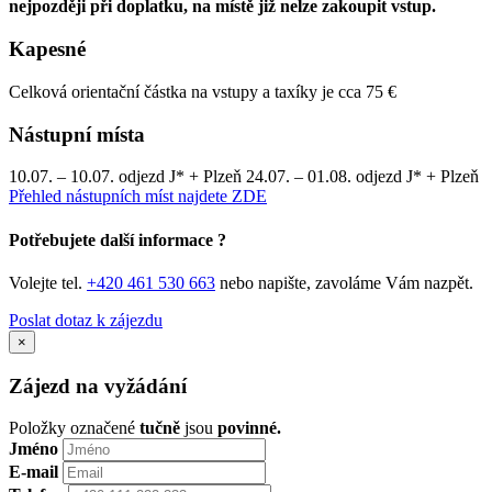
nejpozději při doplatku, na místě již nelze zakoupit vstup.
Kapesné
Celková orientační částka na vstupy a taxíky je cca 75 €
Nástupní místa
10.07. – 10.07. odjezd J* + Plzeň 24.07. – 01.08. odjezd J* + Plzeň
Přehled nástupních míst najdete ZDE
Potřebujete další informace ?
Volejte tel.
+420 461 530 663
nebo napište, zavoláme Vám nazpět.
Poslat dotaz k zájezdu
×
Zájezd na vyžádání
Položky označené
tučně
jsou
povinné.
Jméno
E-mail