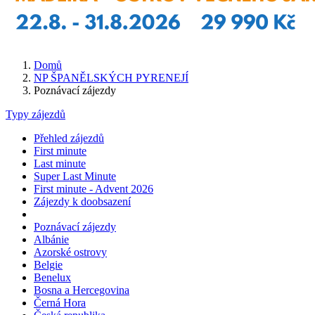
Domů
NP ŠPANĚLSKÝCH PYRENEJÍ
Poznávací zájezdy
Typy zájezdů
Přehled zájezdů
First minute
Last minute
Super Last Minute
First minute - Advent 2026
Zájezdy k doobsazení
Poznávací zájezdy
Albánie
Azorské ostrovy
Belgie
Benelux
Bosna a Hercegovina
Černá Hora