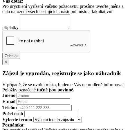
Váš dotaz:
Pro urychlení vyřízení Vašeho požadavku prosíme uveďte jména a
data narození všech cestujících, nástupní místo a fakultativní
příplatky
×
Zájezd je vyprodán, registrujte se jako náhradník
V případě, že se uvolní místo, budeme Vás neprodleně informovat.
Položky označené
tučně
jsou
povinné.
Jméno
E-mail
Telefon
Počet osob
Vyberte termín
Poznámka: