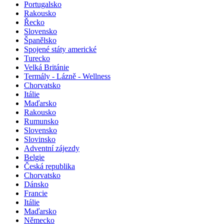
Portugalsko
Rakousko
Řecko
Slovensko
Španělsko
Spojené státy americké
Turecko
Velká Británie
Termály - Lázně - Wellness
Chorvatsko
Itálie
Maďarsko
Rakousko
Rumunsko
Slovensko
Slovinsko
Adventní zájezdy
Belgie
Česká republika
Chorvatsko
Dánsko
Francie
Itálie
Maďarsko
Německo