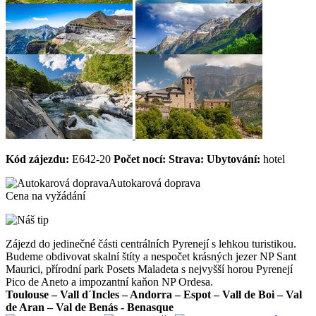
Kód zájezdu:
E642-20
Počet nocí:
Strava:
Ubytování:
hotel
Autokarová doprava
Cena na vyžádání
Zájezd do jedinečné části centrálních Pyrenejí s lehkou turistikou.
Budeme obdivovat skalní štíty a nespočet krásných jezer NP Sant
Maurici, přírodní park Posets Maladeta s nejvyšší horou Pyrenejí
Pico de Aneto a impozantní kaňon NP Ordesa.
Toulouse – Vall d´Incles – Andorra – Espot – Vall de Boi – Val
de Aran – Val de Benás - Benasque