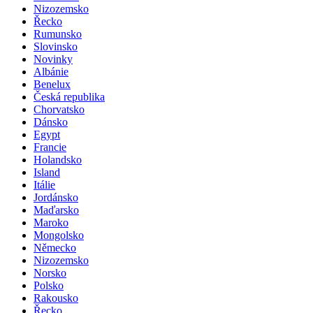
Nizozemsko
Řecko
Rumunsko
Slovinsko
Novinky
Albánie
Benelux
Česká republika
Chorvatsko
Dánsko
Egypt
Francie
Holandsko
Island
Itálie
Jordánsko
Maďarsko
Maroko
Mongolsko
Německo
Nizozemsko
Norsko
Polsko
Rakousko
Řecko