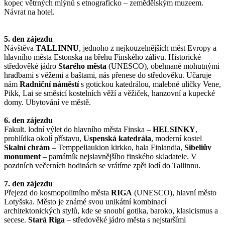
kopec větrných mlýnů s etnograficko – zemědělským muzeem.
Návrat na hotel.
5. den zájezdu
Návštěva
TALLINNU
, jednoho z nejkouzelnějších měst Evropy a
hlavního města Estonska na břehu Finského zálivu. Historické
středověké jádro
Starého města
(UNESCO), obehnané mohutnými
hradbami s věžemi a baštami, nás přenese do středověku. Učaruje
nám
Radniční náměstí
s gotickou katedrálou, malebné uličky Vene,
Pikk, Lai se směsicí kostelních věží a věžiček, hanzovní a kupecké
domy. Ubytování ve městě.
6. den zájezdu
Fakult. lodní výlet do hlavního města Finska –
HELSINKY
,
prohlídka okolí přístavu,
Uspenská katedrála
, moderní kostel
Skalní chrám
– Temppeliaukion kirkko, hala Finlandia,
Sibeliův
monument
– památník nejslavnějšího finského skladatele. V
pozdních večerních hodinách se vrátíme zpět lodí do Tallinnu.
7. den zájezdu
Přejezd do kosmopolitního města
RIGA
(UNESCO), hlavní město
Lotyšska. Město je známé svou unikátní kombinací
architektonických stylů, kde se snoubí gotika, baroko, klasicismus a
secese.
Stará Riga
– středověké jádro města s nejstaršími