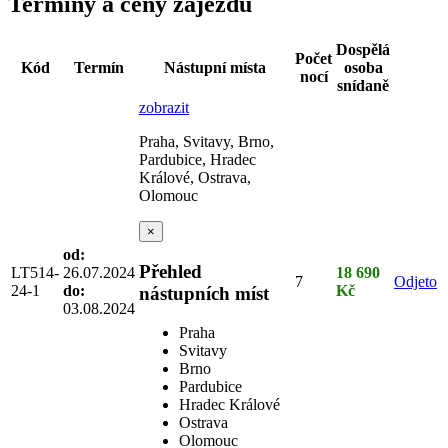
Termíny a ceny zájezdu
Dospělá
Počet
Kód
Termín
Nástupní místa
osoba
nocí
snídaně
zobrazit
Praha, Svitavy, Brno,
Pardubice, Hradec
Králové, Ostrava,
Olomouc
×
od:
Přehled
LT514-
26.07.2024
18 690
7
Odjeto
24-1
do:
Kč
nástupních míst
03.08.2024
Praha
Svitavy
Brno
Pardubice
Hradec Králové
Ostrava
Olomouc