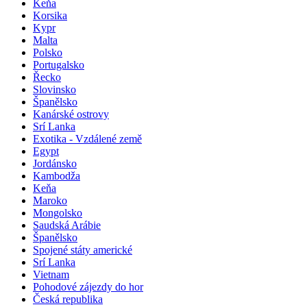
Keňa
Korsika
Kypr
Malta
Polsko
Portugalsko
Řecko
Slovinsko
Španělsko
Kanárské ostrovy
Srí Lanka
Exotika - Vzdálené země
Egypt
Jordánsko
Kambodža
Keňa
Maroko
Mongolsko
Saudská Arábie
Španělsko
Spojené státy americké
Srí Lanka
Vietnam
Pohodové zájezdy do hor
Česká republika