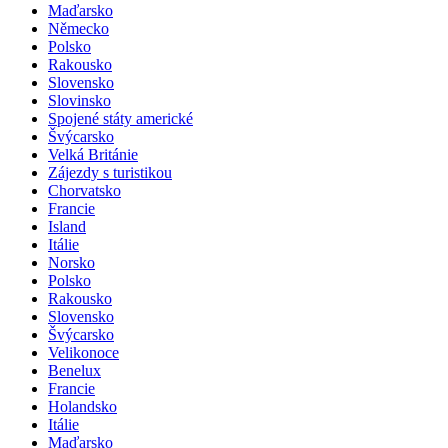
Maďarsko
Německo
Polsko
Rakousko
Slovensko
Slovinsko
Spojené státy americké
Švýcarsko
Velká Británie
Zájezdy s turistikou
Chorvatsko
Francie
Island
Itálie
Norsko
Polsko
Rakousko
Slovensko
Švýcarsko
Velikonoce
Benelux
Francie
Holandsko
Itálie
Maďarsko