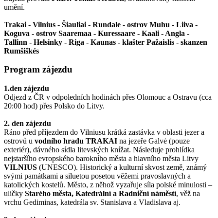
umění.
Trakai - Vilnius - Šiauliai - Rundale - ostrov Muhu - Liiva -
Koguva - ostrov Saaremaa - Kuressaare - Kaali - Angla -
Tallinn - Helsinky - Riga - Kaunas - klašter Pažaislis - skanzen
Rumšiškés
Program zájezdu
1.den zájezdu
Odjezd z ČR v odpoledních hodinách přes Olomouc a Ostravu (cca
20:00 hod) přes Polsko do Litvy.
2. den zájezdu
Ráno před příjezdem do Vilniusu krátká zastávka v oblasti jezer a
ostrovů u
vodního hradu TRAKAI
na jezeře Galvė (pouze
exteriér), dávného sídla litevských knížat. Následuje prohlídka
nejstaršího evropského barokního města a hlavního města Litvy
VILNIUS
(UNESCO). Historický a kulturní skvost země, známý
svými památkami a siluetou posetou věžemi pravoslavných a
katolických kostelů. Město, z něhož vyzařuje síla polské minulosti –
uličky
Starého města, Katedrální a Radniční náměstí
, věž na
vrchu Gediminas, katedrála sv. Stanislava a Vladislava aj.