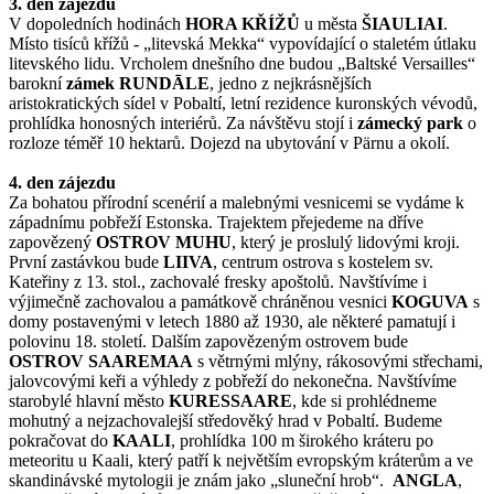
3. den zájezdu
V dopoledních hodinách
HORA KŘÍŽŮ
u města
ŠIAULIAI
.
Místo tisíců křížů - „litevská Mekka“ vypovídající o staletém útlaku
litevského lidu. Vrcholem dnešního dne budou „Baltské Versailles“
barokní
zámek
RUNDĀLE
, jedno z nejkrásnějších
aristokratických sídel v Pobaltí, letní rezidence kuronských vévodů,
prohlídka honosných interiérů. Za návštěvu stojí i
zámecký park
o
rozloze téměř 10 hektarů. Dojezd na ubytování v Pärnu a okolí.
4. den zájezdu
Za bohatou přírodní scenérií a malebnými vesnicemi se vydáme k
západnímu pobřeží Estonska. Trajektem přejedeme na dříve
zapovězený
OSTROV MUHU
, který je proslulý lidovými kroji.
První zastávkou bude
LIIVA
, centrum ostrova s kostelem sv.
Kateřiny z 13. stol., zachovalé fresky apoštolů. Navštívíme i
výjimečně zachovalou a památkově chráněnou vesnici
KOGUVA
s
domy postavenými v letech 1880 až 1930, ale některé pamatují i
polovinu 18. století. Dalším zapovězeným ostrovem bude
OSTROV SAAREMAA
s větrnými mlýny, rákosovými střechami,
jalovcovými keři a výhledy z pobřeží do nekonečna. Navštívíme
starobylé hlavní město
KURESSAARE
, kde si prohlédneme
mohutný a nejzachovalejší středověký hrad v Pobaltí. Budeme
pokračovat do
KAALI
, prohlídka 100 m širokého kráteru po
meteoritu u Kaali, který patří k největším evropským kráterům a ve
skandinávské mytologii je znám jako „sluneční hrob“.
ANGLA
,