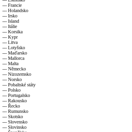
--- Francie
--- Holandsko
--- Irsko
--- Island
--- Itálie
--- Korsika
--- Kypr
--- Litva
--- Lotyšsko
--- Maďarsko
--- Mallorca
--- Malta
--- Německo
--- Nizozemsko
--- Norsko
--- Pobaltské státy
--- Polsko
--- Portugalsko
--- Rakousko
--- Řecko
--- Rumunsko
--- Skotsko
--- Slovensko
--- Slovinsko