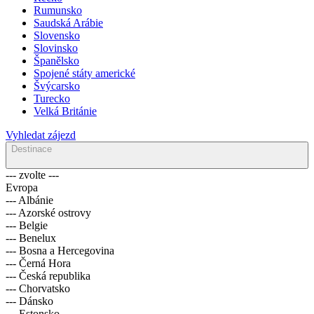
Rumunsko
Saudská Arábie
Slovensko
Slovinsko
Španělsko
Spojené státy americké
Švýcarsko
Turecko
Velká Británie
Vyhledat zájezd
Destinace
--- zvolte ---
Evropa
--- Albánie
--- Azorské ostrovy
--- Belgie
--- Benelux
--- Bosna a Hercegovina
--- Černá Hora
--- Česká republika
--- Chorvatsko
--- Dánsko
--- Estonsko