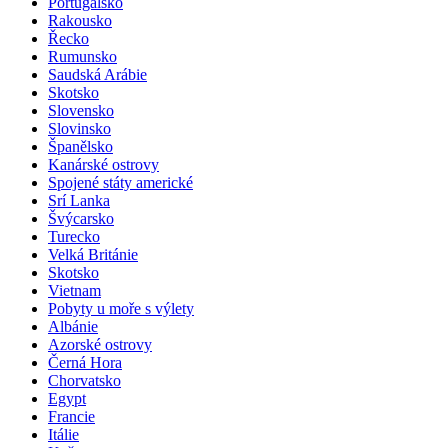
Portugalsko
Rakousko
Řecko
Rumunsko
Saudská Arábie
Skotsko
Slovensko
Slovinsko
Španělsko
Kanárské ostrovy
Spojené státy americké
Srí Lanka
Švýcarsko
Turecko
Velká Británie
Skotsko
Vietnam
Pobyty u moře s výlety
Albánie
Azorské ostrovy
Černá Hora
Chorvatsko
Egypt
Francie
Itálie