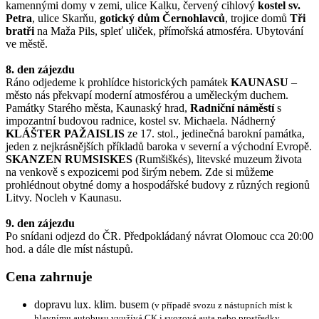
kamennými domy v zemi, ulice Kalku, červený cihlový
kostel sv.
Petra
, ulice Skarňu,
gotický dům Černohlavců
, trojice domů
Tři
bratři
na Maža Pils, spleť uliček, přímořská atmosféra. Ubytování
ve městě.
8. den zájezdu
Ráno odjedeme k prohlídce historických památek
KAUNASU
–
město nás překvapí moderní atmosférou a uměleckým duchem.
Památky Starého města, Kaunaský hrad,
Radniční náměstí
s
impozantní budovou radnice, kostel sv. Michaela. Nádherný
KLÁŠTER PAŽAISLIS
ze 17. stol., jedinečná barokní památka,
jeden z nejkrásnějších příkladů baroka v severní a východní Evropě.
SKANZEN RUMSISKES
(Rumšiškés), litevské muzeum života
na venkově s expozicemi pod širým nebem. Zde si můžeme
prohlédnout obytné domy a hospodářské budovy z různých regionů
Litvy. Nocleh v Kaunasu.
9. den zájezdu
Po snídani odjezd do ČR. Předpokládaný návrat Olomouc cca 20:00
hod. a dále dle míst nástupů.
Cena zahrnuje
dopravu lux. klim. busem
(v případě svozu z nástupních míst k
hlavnímu autobusu využívá CK i svozová auta nebo prostředky