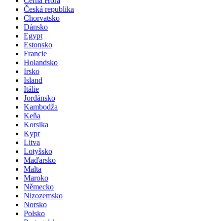
Černá Hora
Česká republika
Chorvatsko
Dánsko
Egypt
Estonsko
Francie
Holandsko
Irsko
Island
Itálie
Jordánsko
Kambodža
Keňa
Korsika
Kypr
Litva
Lotyšsko
Maďarsko
Malta
Maroko
Německo
Nizozemsko
Norsko
Polsko