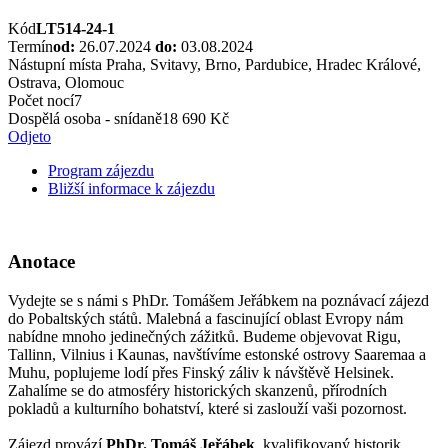
Kód
LT514-24-1
Termín
od:
26.07.2024
do:
03.08.2024
Nástupní místa
Praha, Svitavy, Brno, Pardubice, Hradec Králové,
Ostrava, Olomouc
Počet nocí
7
Dospělá osoba - snídaně
18 690 Kč
Odjeto
Program zájezdu
Bližší informace k zájezdu
Anotace
Vydejte se s námi s PhDr. Tomášem Jeřábkem na poznávací zájezd
do Pobaltských států. Malebná a fascinující oblast Evropy nám
nabídne mnoho jedinečných zážitků. Budeme objevovat Rigu,
Tallinn, Vilnius i Kaunas, navštívíme estonské ostrovy Saaremaa a
Muhu, poplujeme lodí přes Finský záliv k návštěvě Helsinek.
Zahalíme se do atmosféry historických skanzenů, přírodních
pokladů a kulturního bohatství, které si zaslouží vaši pozornost.
Zájezd provází
PhDr. Tomáš Jeřábek
, kvalifikovaný historik