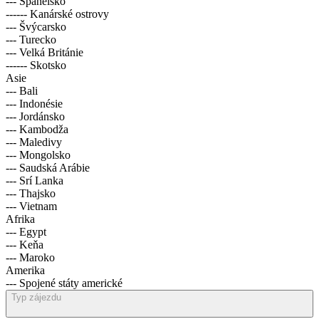
--- Španělsko
------ Kanárské ostrovy
--- Švýcarsko
--- Turecko
--- Velká Británie
------ Skotsko
Asie
--- Bali
--- Indonésie
--- Jordánsko
--- Kambodža
--- Maledivy
--- Mongolsko
--- Saudská Arábie
--- Srí Lanka
--- Thajsko
--- Vietnam
Afrika
--- Egypt
--- Keňa
--- Maroko
Amerika
--- Spojené státy americké
Typ zájezdu