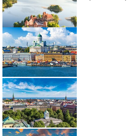
LITVA, LOTYŠSKO 2024
•
•
•
•
•
•
•
•
•
•
•
•
•
•
•
•
•
•
•