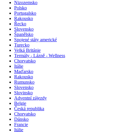
Nizozemsko
Polsko
Portugalsko
Rakousko
Řecko
Slovensko
Španělsko
Spojené státy americké
Turecko
Velká Británie
Termály - Lázně - Wellness
Chorvatsko
Itálie
Maďarsko
Rakousko
Rumunsko
Slovensko
Slovinsko
Adventní zájezdy
Belgie
Česká republika
Chorvatsko
Dánsko
Francie
Itálie