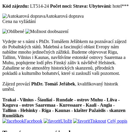
Kód zájezdu:
LT514-24
Počet nocí:
Strava:
Ubytování:
hotel***
Autokarová doprava
Cena na vyžádání
Vydejte se s námi s PhDr. Tomášem Jeřábkem na poznávací zájezd
do Pobaltských států. Malebná a fascinující oblast Evropy nám
nabídne mnoho jedinečných zážitků. Budeme objevovat Rigu,
Tallinn, Vilnius i Kaunas, navštívíme estonské ostrovy Saaremaa a
Muhu, poplujeme lodí přes Finský záliv k návštěvě Helsinek.
Zahalíme se do atmosféry historických skanzenů, přírodních
pokladů a kulturního bohatství, které si zaslouží vaši pozornost.
Zájezd provází
PhDr. Tomáš Jeřábek
, kvalifikovaný historik
umění.
Trakai - Vilnius - Šiauliai - Rundale - ostrov Muhu - Liiva -
Koguva - ostrov Saaremaa - Kuressaare - Kaali - Angla -
Tallinn - Helsinky - Riga - Kaunas - klašter Pažaislis - skanzen
Rumšiškés
Facebook
Uložit
Tisknout
Celý popis