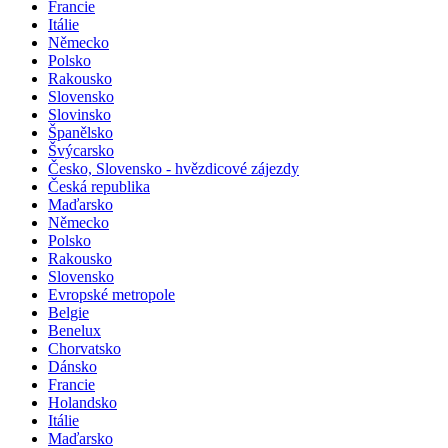
Francie
Itálie
Německo
Polsko
Rakousko
Slovensko
Slovinsko
Španělsko
Švýcarsko
Česko, Slovensko - hvězdicové zájezdy
Česká republika
Maďarsko
Německo
Polsko
Rakousko
Slovensko
Evropské metropole
Belgie
Benelux
Chorvatsko
Dánsko
Francie
Holandsko
Itálie
Maďarsko