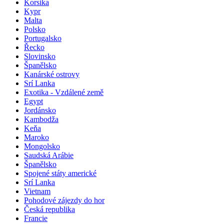
Korsika
Kypr
Malta
Polsko
Portugalsko
Řecko
Slovinsko
Španělsko
Kanárské ostrovy
Srí Lanka
Exotika - Vzdálené země
Egypt
Jordánsko
Kambodža
Keňa
Maroko
Mongolsko
Saudská Arábie
Španělsko
Spojené státy americké
Srí Lanka
Vietnam
Pohodové zájezdy do hor
Česká republika
Francie