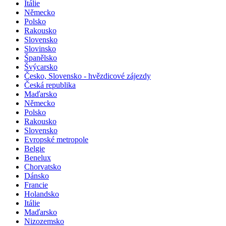
Itálie
Německo
Polsko
Rakousko
Slovensko
Slovinsko
Španělsko
Švýcarsko
Česko, Slovensko - hvězdicové zájezdy
Česká republika
Maďarsko
Německo
Polsko
Rakousko
Slovensko
Evropské metropole
Belgie
Benelux
Chorvatsko
Dánsko
Francie
Holandsko
Itálie
Maďarsko
Nizozemsko