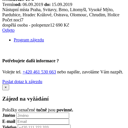
Termín
od:
06.09.2019
do:
15.09.2019
Nástupní místa
Praha, Svitavy, Brno, Litomyšl, Vysoké Mýto,
Pardubice, Hradec Králové, Ostrava, Olomouc, Chrudim, Holice
Počet nocí
7
dospělá osoba - polopenze
12 690 Kč
Odjeto
Program zájezdu
Potřebujete další informace ?
Volejte tel.
+420 461 530 663
nebo napište, zavoláme Vám nazpět.
Poslat dotaz k zájezdu
×
Zájezd na vyžádání
Položky označené
tučně
jsou
povinné.
Jméno
E-mail
Telefon