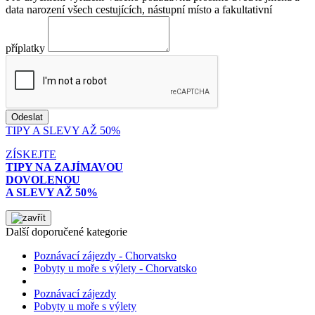
data narození všech cestujících, nástupní místo a fakultativní
příplatky
TIPY A SLEVY AŽ 50%
ZÍSKEJTE
TIPY NA ZAJÍMAVOU
DOVOLENOU
A SLEVY AŽ 50%
Další doporučené kategorie
Poznávací zájezdy - Chorvatsko
Pobyty u moře s výlety - Chorvatsko
Poznávací zájezdy
Pobyty u moře s výlety