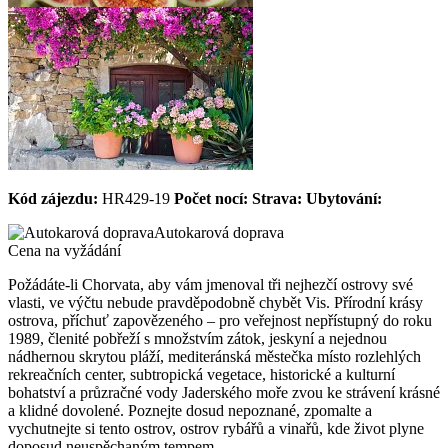
Kód zájezdu:
HR429-19
Počet nocí:
Strava:
Ubytování:
Autokarová doprava
Cena na vyžádání
Požádáte-li Chorvata, aby vám jmenoval tři nejhezčí ostrovy své
vlasti, ve výčtu nebude pravděpodobně chybět Vis. Přírodní krásy
ostrova, příchuť zapovězeného – pro veřejnost nepřístupný do roku
1989, členité pobřeží s množstvím zátok, jeskyní a nejednou
nádhernou skrytou pláží, mediteránská městečka místo rozlehlých
rekreačních center, subtropická vegetace, historické a kulturní
bohatství a průzračné vody Jaderského moře zvou ke strávení krásné
a klidné dovolené. Poznejte dosud nepoznané, zpomalte a
vychutnejte si tento ostrov, ostrov rybářů a vinařů, kde život plyne
doposud neuspěchaným tempem.