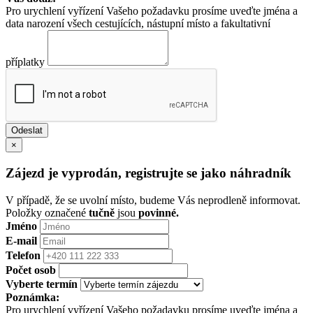
Pro urychlení vyřízení Vašeho požadavku prosíme uveďte jména a
data narození všech cestujících, nástupní místo a fakultativní
příplatky
×
Zájezd je vyprodán, registrujte se jako náhradník
V případě, že se uvolní místo, budeme Vás neprodleně informovat.
Položky označené
tučně
jsou
povinné.
Jméno
E-mail
Telefon
Počet osob
Vyberte termín
Poznámka:
Pro urychlení vyřízení Vašeho požadavku prosíme uveďte jména a