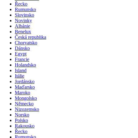
Řecko
Rumunsko
Slovinsko
Novinky
Albánie
Benelux
Česká republika
Chorvatsko
Dánsko
Egypt
Francie
Holandsko
Island
Itálie
Jordánsko
Maďarsko
Maroko
Mongolsko
Německo
Nizozemsko
Norsko
Polsko
Rakousko
Řecko
Rumunsko