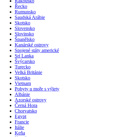
Rakousko
Řecko
Rumunsko
Saudská Arábie
Skotsko
Slovensko
Slovinsko
Španělsko
Kanárské ostrovy
Spojené státy americké
Srí Lanka
Švýcarsko
Turecko
Velká Británie
Skotsko
Vietnam
Pobyty u moře s výlety
Albánie
Azorské ostrovy
Černá Hora
Chorvatsko
Egypt
Francie
Itálie
Keňa