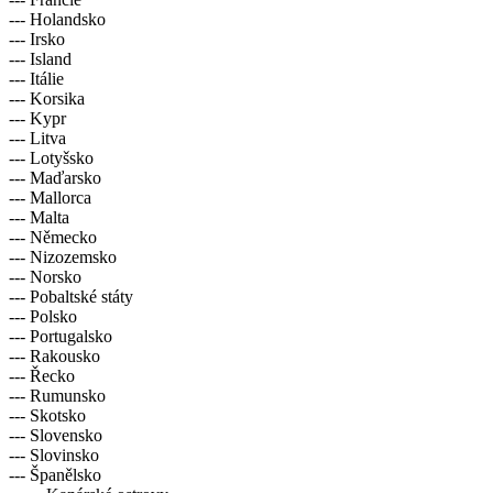
--- Holandsko
--- Irsko
--- Island
--- Itálie
--- Korsika
--- Kypr
--- Litva
--- Lotyšsko
--- Maďarsko
--- Mallorca
--- Malta
--- Německo
--- Nizozemsko
--- Norsko
--- Pobaltské státy
--- Polsko
--- Portugalsko
--- Rakousko
--- Řecko
--- Rumunsko
--- Skotsko
--- Slovensko
--- Slovinsko
--- Španělsko