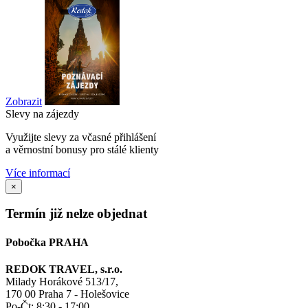
Zobrazit
Slevy na zájezdy
Využijte slevy za včasné přihlášení
a věrnostní bonusy pro stálé klienty
Více informací
×
Termín již nelze objednat
Pobočka PRAHA
REDOK TRAVEL, s.r.o.
Milady Horákové 513/17,
170 00 Praha 7 - Holešovice
Po-Čt:
8:30 - 17:00