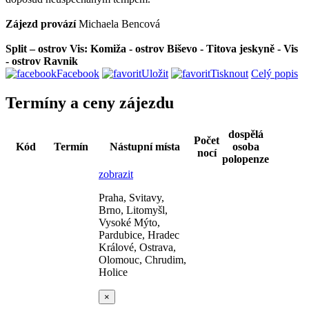
Zájezd provází
Michaela Bencová
Split – ostrov Vis: Komiža - ostrov Biševo - Titova jeskyně - Vis
- ostrov Ravnik
Facebook
Uložit
Tisknout
Celý popis
Termíny a ceny zájezdu
dospělá
Počet
Kód
Termín
Nástupní místa
osoba
nocí
polopenze
zobrazit
Praha, Svitavy,
Brno, Litomyšl,
Vysoké Mýto,
Pardubice, Hradec
Králové, Ostrava,
Olomouc, Chrudim,
Holice
×