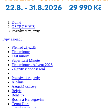
Domů
OSTROV VIS
Poznávací zájezdy
Typy zájezdů
Přehled zájezdů
First minute
Last minute
Super Last Minute
First minute - Advent 2026
Zájezdy k doobsazení
Poznávací zájezdy
Albánie
Azorské ostrovy
Belgie
Benelux
Bosna a Hercegovina
Černá Hora