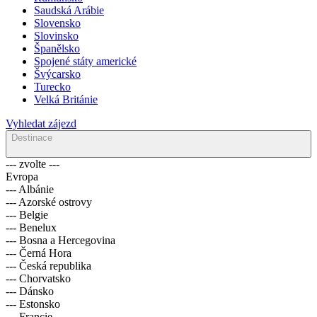
Saudská Arábie
Slovensko
Slovinsko
Španělsko
Spojené státy americké
Švýcarsko
Turecko
Velká Británie
Vyhledat zájezd
Destinace
--- zvolte ---
Evropa
--- Albánie
--- Azorské ostrovy
--- Belgie
--- Benelux
--- Bosna a Hercegovina
--- Černá Hora
--- Česká republika
--- Chorvatsko
--- Dánsko
--- Estonsko
--- Francie