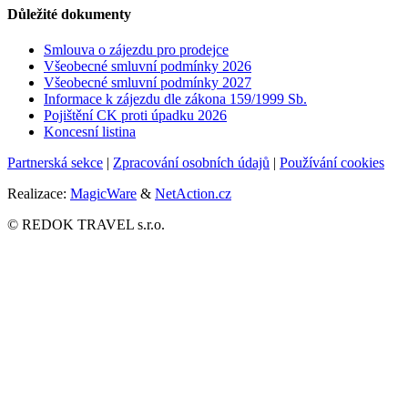
Důležité dokumenty
Smlouva o zájezdu pro prodejce
Všeobecné smluvní podmínky
2026
Všeobecné smluvní podmínky 2027
Informace k zájezdu dle zákona 159/1999 Sb.
Pojištění CK proti úpadku
2026
Koncesní listina
Partnerská sekce
|
Zpracování osobních údajů
|
Používání cookies
Realizace:
MagicWare
&
NetAction.cz
© REDOK TRAVEL s.r.o.