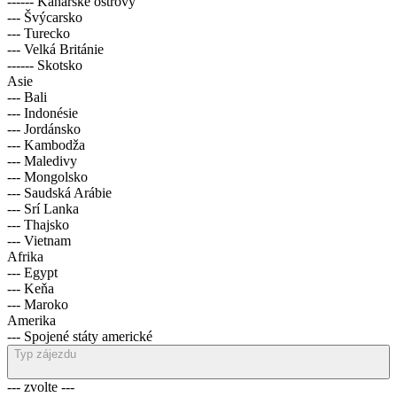
------ Kanárské ostrovy
--- Švýcarsko
--- Turecko
--- Velká Británie
------ Skotsko
Asie
--- Bali
--- Indonésie
--- Jordánsko
--- Kambodža
--- Maledivy
--- Mongolsko
--- Saudská Arábie
--- Srí Lanka
--- Thajsko
--- Vietnam
Afrika
--- Egypt
--- Keňa
--- Maroko
Amerika
--- Spojené státy americké
Typ zájezdu
--- zvolte ---