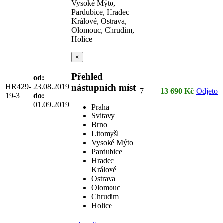
Vysoké Mýto,
Pardubice, Hradec
Králové, Ostrava,
Olomouc, Chrudim,
Holice
×
Přehled
od:
HR429-
23.08.2019
nástupních míst
7
13 690 Kč
Odjeto
19-3
do:
01.09.2019
Praha
Svitavy
Brno
Litomyšl
Vysoké Mýto
Pardubice
Hradec
Králové
Ostrava
Olomouc
Chrudim
Holice