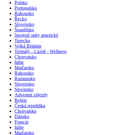
Polsko
Portugalsko
Rakousko
Řecko
Slovensko
Španělsko
Spojené státy americké
Turecko
Velká Británie
Termály - Lázně - Wellness
Chorvatsko
Itálie
Maďarsko
Rakousko
Rumunsko
Slovensko
Slovinsko
Adventní zájezdy
Belgie
Česká republika
Chorvatsko
Dánsko
Francie
Itálie
Maďarsko