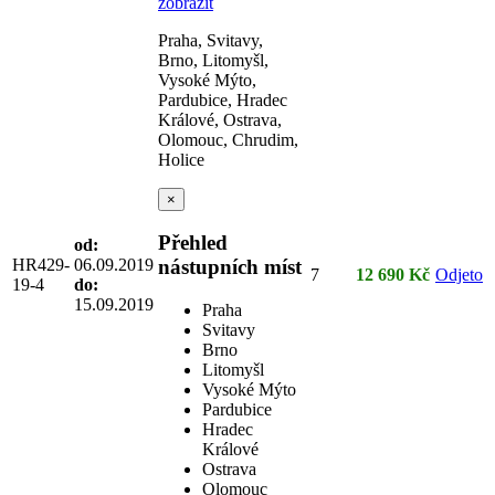
zobrazit
Praha, Svitavy,
Brno, Litomyšl,
Vysoké Mýto,
Pardubice, Hradec
Králové, Ostrava,
Olomouc, Chrudim,
Holice
×
Přehled
od:
HR429-
06.09.2019
nástupních míst
7
12 690 Kč
Odjeto
19-4
do:
15.09.2019
Praha
Svitavy
Brno
Litomyšl
Vysoké Mýto
Pardubice
Hradec
Králové
Ostrava
Olomouc