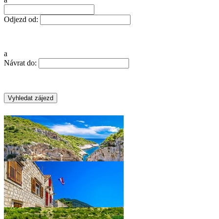
Odjezd od:
a
Návrat do:
OSTROV VIS
•
•
•
•
•
•
•
•
•
•
•
•
•