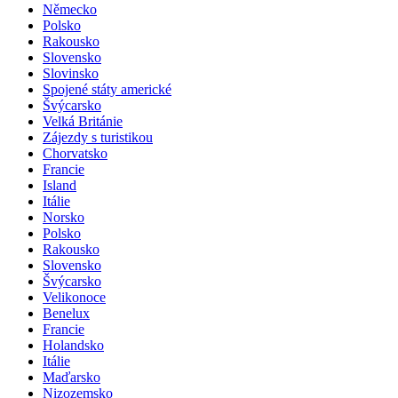
Německo
Polsko
Rakousko
Slovensko
Slovinsko
Spojené státy americké
Švýcarsko
Velká Británie
Zájezdy s turistikou
Chorvatsko
Francie
Island
Itálie
Norsko
Polsko
Rakousko
Slovensko
Švýcarsko
Velikonoce
Benelux
Francie
Holandsko
Itálie
Maďarsko
Nizozemsko