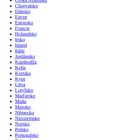
Česká republika
Chorvatsko
Dánsko
Egypt
Estonsko
Francie
Holandsko
Irsko
Island
Itálie
Jordánsko
Kambodža
Keňa
Korsika
Kypr
Litva
Lotyšsko
Maďarsko
Malta
Maroko
Německo
Nizozemsko
Norsko
Polsko
Portugalsko