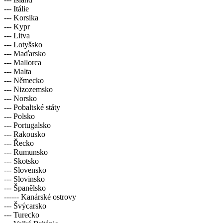
--- Itálie
--- Korsika
--- Kypr
--- Litva
--- Lotyšsko
--- Maďarsko
--- Mallorca
--- Malta
--- Německo
--- Nizozemsko
--- Norsko
--- Pobaltské státy
--- Polsko
--- Portugalsko
--- Rakousko
--- Řecko
--- Rumunsko
--- Skotsko
--- Slovensko
--- Slovinsko
--- Španělsko
------ Kanárské ostrovy
--- Švýcarsko
--- Turecko