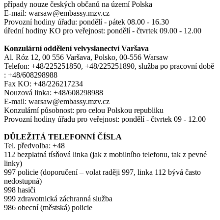
případy nouze českých občanů na území Polska
E-mail: warsaw@embassy.mzv.cz
Provozní hodiny úřadu: pondělí - pátek 08.00 - 16.30
úřední hodiny KO pro veřejnost: pondělí - čtvrtek 09.00 - 12.00
Konzulární oddělení velvyslanectví Varšava
Al. Róz 12, 00 556 Varšava, Polsko, 00-556 Warsaw
Telefon: +48/225251850, +48/225251890, služba po pracovní době
: +48/608298988
Fax KO: +48/226217234
Nouzová linka: +48/608298988
E-mail: warsaw@embassy.mzv.cz
Konzulární působnost: pro celou Polskou republiku
Provozní hodiny úřadu pro veřejnost: pondělí - čtvrtek 09 - 12.00
DŮLEŽITÁ TELEFONNÍ ČÍSLA
Tel. předvolba: +48
112 bezplatná tísňová linka (jak z mobilního telefonu, tak z pevné
linky)
997 policie (doporučení – volat raději 997, linka 112 bývá často
nedostupná)
998 hasiči
999 zdravotnická záchranná služba
986 obecní (městská) policie