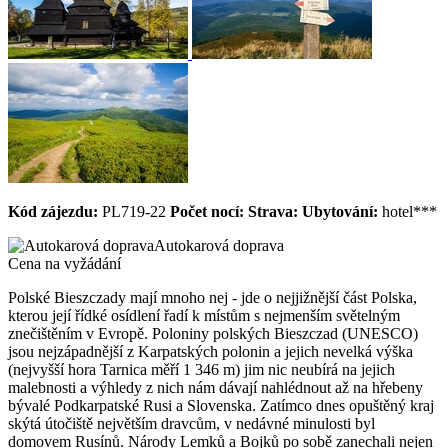
Kód zájezdu:
PL719-22
Počet nocí:
Strava:
Ubytování:
hotel***
Autokarová doprava
Cena na vyžádání
Polské Bieszczady mají mnoho nej - jde o nejjižnější část Polska,
kterou její řídké osídlení řadí k místům s nejmenším světelným
znečištěním v Evropě. Poloniny polských Bieszczad (UNESCO)
jsou nejzápadnější z Karpatských polonin a jejich nevelká výška
(nejvyšší hora Tarnica měří 1 346 m) jim nic neubírá na jejich
malebnosti a výhledy z nich nám dávají nahlédnout až na hřebeny
bývalé Podkarpatské Rusi a Slovenska. Zatímco dnes opuštěný kraj
skýtá útočiště největším dravcům, v nedávné minulosti byl
domovem Rusínů. Národy Lemků a Bojků po sobě zanechali nejen