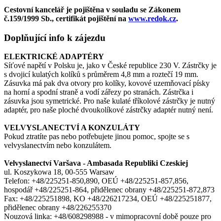
Cestovní kancelář je pojištěna v souladu se Zákonem
č.159/1999 Sb., certifikát pojištění na
www.redok.cz
.
Doplňující info k zájezdu
ELEKTRICKÉ ADAPTÉRY
Síťové napětí v Polsku je, jako v České republice 230 V. Zástrčky je
s dvojicí kulatých kolíků s průměrem 4,8 mm a roztečí 19 mm.
Zásuvka má pak dva otvory pro kolíky, kovové uzemňovací písky
na horní a spodní straně a vodí zářezy po stranách. Zástrčka i
zásuvka jsou symetrické. Pro naše kulaté tříkolové zástrčky je nutný
adaptér, pro naše ploché dvoukolíkové zástrčky adaptér nutný není.
VELVYSLANECTVÍ A KONZULÁTY
Pokud ztratíte pas nebo potřebujete jinou pomoc, spojte se s
velvyslanectvím nebo konzulátem.
Velvyslanectví Varšava - Ambasada Republiki Czeskiej
ul. Koszykowa 18, 00-555 Warsaw
Telefon: +48/225251-850,890, OEÚ +48/225251-857,856,
hospodář +48/225251-864, přidělenec obrany +48/225251-872,873
Fax: +48/225251898, KO +48/226217234, OEÚ +48/225251877,
přidělenec obrany +48/226255370
Nouzová linka: +48/608298988 - v mimopracovní době pouze pro