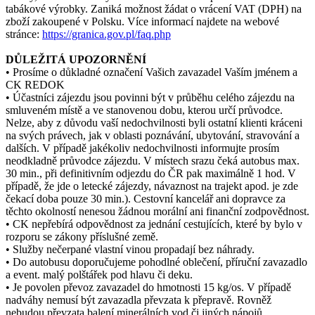
tabákové výrobky. Zaniká možnost žádat o vrácení VAT (DPH) na
zboží zakoupené v Polsku. Více informací najdete na webové
stránce:
https://granica.gov.pl/faq.php
DŮLEŽITÁ UPOZORNĚNÍ
• Prosíme o důkladné označení Vašich zavazadel Vaším jménem a
CK REDOK
• Účastníci zájezdu jsou povinni být v průběhu celého zájezdu na
smluveném místě a ve stanovenou dobu, kterou určí průvodce.
Nelze, aby z důvodu vaší nedochvilnosti byli ostatní klienti kráceni
na svých právech, jak v oblasti poznávání, ubytování, stravování a
dalších. V případě jakékoliv nedochvilnosti informujte prosím
neodkladně průvodce zájezdu. V místech srazu čeká autobus max.
30 min., při definitivním odjezdu do ČR pak maximálně 1 hod. V
případě, že jde o letecké zájezdy, návaznost na trajekt apod. je zde
čekací doba pouze 30 min.). Cestovní kancelář ani dopravce za
těchto okolností nenesou žádnou morální ani finanční zodpovědnost.
• CK nepřebírá odpovědnost za jednání cestujících, které by bylo v
rozporu se zákony příslušné země.
• Služby nečerpané vlastní vinou propadají bez náhrady.
• Do autobusu doporučujeme pohodlné oblečení, příruční zavazadlo
a event. malý polštářek pod hlavu či deku.
• Je povolen převoz zavazadel do hmotnosti 15 kg/os. V případě
nadváhy nemusí být zavazadla převzata k přepravě. Rovněž
nebudou převzata balení minerálních vod či jiných nápojů.