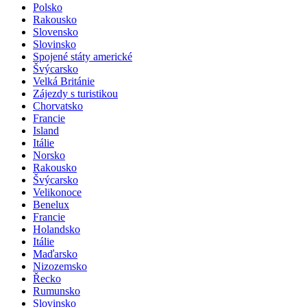
Polsko
Rakousko
Slovensko
Slovinsko
Spojené státy americké
Švýcarsko
Velká Británie
Zájezdy s turistikou
Chorvatsko
Francie
Island
Itálie
Norsko
Rakousko
Švýcarsko
Velikonoce
Benelux
Francie
Holandsko
Itálie
Maďarsko
Nizozemsko
Řecko
Rumunsko
Slovinsko