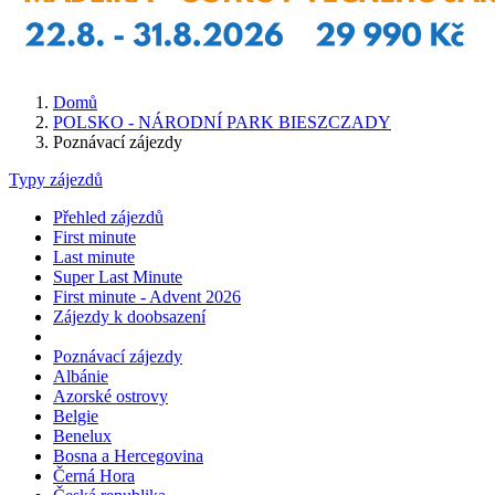
Domů
POLSKO - NÁRODNÍ PARK BIESZCZADY
Poznávací zájezdy
Typy zájezdů
Přehled zájezdů
First minute
Last minute
Super Last Minute
First minute - Advent 2026
Zájezdy k doobsazení
Poznávací zájezdy
Albánie
Azorské ostrovy
Belgie
Benelux
Bosna a Hercegovina
Černá Hora