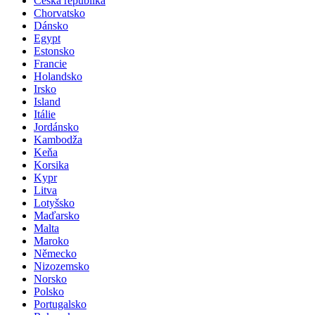
Česká republika
Chorvatsko
Dánsko
Egypt
Estonsko
Francie
Holandsko
Irsko
Island
Itálie
Jordánsko
Kambodža
Keňa
Korsika
Kypr
Litva
Lotyšsko
Maďarsko
Malta
Maroko
Německo
Nizozemsko
Norsko
Polsko
Portugalsko