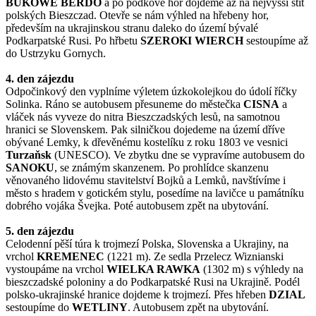
BUKOWÉ BERDO
a po podkově hor dojdeme až na nejvyšší štít
polských Bieszczad. Otevře se nám výhled na hřebeny hor,
především na ukrajinskou stranu daleko do území bývalé
Podkarpatské Rusi. Po hřbetu
SZEROKI WIERCH
sestoupíme až
do Ustrzyku Gornych.
4. den zájezdu
Odpočinkový den vyplníme výletem úzkokolejkou do údolí říčky
Solinka. Ráno se autobusem přesuneme do městečka
CISNA
a
vláček nás vyveze do nitra Bieszczadských lesů, na samotnou
hranici se Slovenskem. Pak silničkou dojedeme na území dříve
obývané Lemky, k dřevěnému kostelíku z roku 1803 ve vesnici
Turzaňsk
(UNESCO). Ve zbytku dne se vypravíme autobusem do
SANOKU
, se známým skanzenem. Po prohlídce skanzenu
věnovaného lidovému stavitelství Bojků a Lemků, navštívíme i
město s hradem v gotickém stylu, posedíme na lavičce u památníku
dobrého vojáka Švejka. Poté autobusem zpět na ubytování.
5. den zájezdu
Celodenní pěší túra k trojmezí Polska, Slovenska a Ukrajiny, na
vrchol
KREMENEC
(1221 m). Ze sedla Przelecz Wiznianski
vystoupáme na vrchol
WIELKA RAWKA
(1302 m) s výhledy na
bieszczadské poloniny a do Podkarpatské Rusi na Ukrajině. Podél
polsko-ukrajinské hranice dojdeme k trojmezí. Přes hřeben
DZIAL
sestoupíme do
WETLINY
. Autobusem zpět na ubytování.