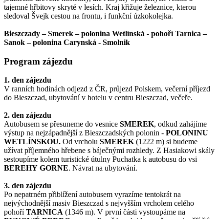
tajemné hřbitovy skryté v lesích. Kraj křižuje železnice, kterou
sledoval Švejk cestou na frontu, i funkční úzkokolejka.
Bieszczady – Smerek – polonina Wetlínská - pohoří Tarnica –
Sanok – polonina Carynská - Smolnik
Program zájezdu
1. den zájezdu
V ranních hodinách odjezd z ČR, průjezd Polskem, večerní příjezd
do Bieszczad, ubytování v hotelu v centru Bieszczad, večeře.
2. den zájezdu
Autobusem se přesuneme do vesnice
SMEREK
, odkud zahájíme
výstup na nejzápadnější z Bieszczadských polonin -
POLONINU
WETLÍNSKOU.
Od vrcholu
SMEREK
(1222 m) si budeme
užívat příjemného hřebene s báječnými rozhledy. Z Hasiakowi skály
sestoupíme kolem turistické útulny Puchatka k autobusu do vsi
BEREHY
GORNE
. Návrat na ubytování.
3. den zájezdu
Po nepatrném přiblížení autobusem vyrazíme tentokrát na
nejvýchodnější masiv Bieszczad s nejvyšším vrcholem celého
pohoří
TARNICA
(1346 m). V první části vystoupáme na