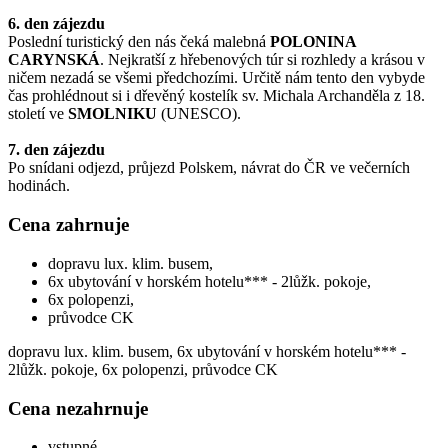
6. den zájezdu
Poslední turistický den nás čeká malebná
POLONINA
CARYNSKÁ
. Nejkratší z hřebenových túr si rozhledy a krásou v
ničem nezadá se všemi předchozími. Určitě nám tento den vybyde
čas prohlédnout si i dřevěný kostelík sv. Michala Archanděla z 18.
století ve
SMOLNIKU
(UNESCO).
7. den zájezdu
Po snídani odjezd, průjezd Polskem, návrat do ČR ve večerních
hodinách.
Cena zahrnuje
dopravu lux. klim. busem,
6x ubytování v horském hotelu*** - 2lůžk. pokoje,
6x polopenzi,
průvodce CK
dopravu lux. klim. busem, 6x ubytování v horském hotelu*** -
2lůžk. pokoje, 6x polopenzi, průvodce CK
Cena nezahrnuje
vstupné,