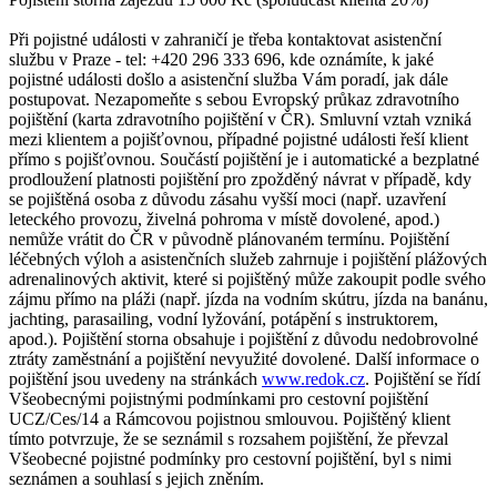
Při pojistné události v zahraničí je třeba kontaktovat asistenční
službu v Praze - tel: +420 296 333 696, kde oznámíte, k jaké
pojistné události došlo a asistenční služba Vám poradí, jak dále
postupovat. Nezapomeňte s sebou Evropský průkaz zdravotního
pojištění (karta zdravotního pojištění v ČR). Smluvní vztah vzniká
mezi klientem a pojišťovnou, případné pojistné události řeší klient
přímo s pojišťovnou. Součástí pojištění je i automatické a bezplatné
prodloužení platnosti pojištění pro zpožděný návrat v případě, kdy
se pojištěná osoba z důvodu zásahu vyšší moci (např. uzavření
leteckého provozu, živelná pohroma v místě dovolené, apod.)
nemůže vrátit do ČR v původně plánovaném termínu. Pojištění
léčebných výloh a asistenčních služeb zahrnuje i pojištění plážových
adrenalinových aktivit, které si pojištěný může zakoupit podle svého
zájmu přímo na pláži (např. jízda na vodním skútru, jízda na banánu,
jachting, parasailing, vodní lyžování, potápění s instruktorem,
apod.). Pojištění storna obsahuje i pojištění z důvodu nedobrovolné
ztráty zaměstnání a pojištění nevyužité dovolené. Další informace o
pojištění jsou uvedeny na stránkách
www.redok.cz
. Pojištění se řídí
Všeobecnými pojistnými podmínkami pro cestovní pojištění
UCZ/Ces/14 a Rámcovou pojistnou smlouvou. Pojištěný klient
tímto potvrzuje, že se seznámil s rozsahem pojištění, že převzal
Všeobecné pojistné podmínky pro cestovní pojištění, byl s nimi
seznámen a souhlasí s jejich zněním.