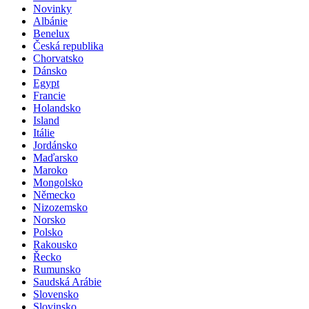
Novinky
Albánie
Benelux
Česká republika
Chorvatsko
Dánsko
Egypt
Francie
Holandsko
Island
Itálie
Jordánsko
Maďarsko
Maroko
Mongolsko
Německo
Nizozemsko
Norsko
Polsko
Rakousko
Řecko
Rumunsko
Saudská Arábie
Slovensko
Slovinsko