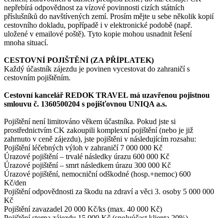
nepřebírá odpovědnost za vízové povinnosti cizích státních
příslušníků do navštívených zemí. Prosím mějte u sebe několik kopií
cestovního dokladu, popřípadě i v elektronické podobě (např.
uložené v emailové poště). Tyto kopie mohou usnadnit řešení
mnoha situací.
CESTOVNÍ POJIŠTĚNÍ (ZA PŘÍPLATEK)
Každý účastník zájezdu je povinen vycestovat do zahraničí s
cestovním pojištěním.
Cestovní kancelář REDOK TRAVEL má uzavřenou pojistnou
smlouvu č. 1360500204 s pojišťovnou UNIQA a.s.
Pojištění není limitováno věkem účastníka. Pokud jste si
prostřednictvím CK zakoupili komplexní pojištění (nebo je již
zahrnuto v ceně zájezdu), jste pojištěni v následujícím rozsahu:
Pojištění léčebných výloh v zahraničí 7 000 000 Kč
Úrazové pojištění – trvalé následky úrazu 600 000 Kč
Úrazové pojištění – smrt následkem úrazu 300 000 Kč
Úrazové pojištění, nemocniční odškodné (hosp.+nemoc) 600
Kč/den
Pojištění odpovědnosti za škodu na zdraví a věci 3. osoby 5 000 000
Kč
Pojištění zavazadel 20 000 Kč/ks (max. 40 000 Kč)
Pojištění storna zájezdu 15 000 Kč (spoluúčast klienta 20%)