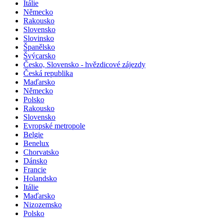
Itálie
Německo
Rakousko
Slovensko
Slovinsko
Španělsko
Švýcarsko
Česko, Slovensko - hvězdicové zájezdy
Česká republika
Maďarsko
Německo
Polsko
Rakousko
Slovensko
Evropské metropole
Belgie
Benelux
Chorvatsko
Dánsko
Francie
Holandsko
Itálie
Maďarsko
Nizozemsko
Polsko