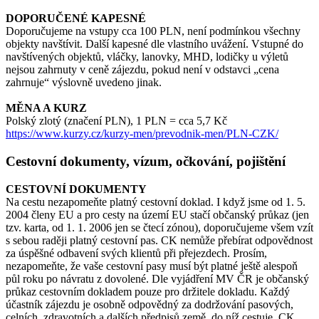
DOPORUČENÉ KAPESNÉ
Doporučujeme na vstupy cca 100 PLN, není podmínkou všechny
objekty navštívit. Další kapesné dle vlastního uvážení. Vstupné do
navštívených objektů, vláčky, lanovky, MHD, lodičky u výletů
nejsou zahrnuty v ceně zájezdu, pokud není v odstavci „cena
zahrnuje“ výslovně uvedeno jinak.
MĚNA A KURZ
Polský zlotý (značení PLN), 1 PLN = cca 5,7 Kč
https://www.kurzy.cz/kurzy-men/prevodnik-men/PLN-CZK/
Cestovní dokumenty, vízum, očkování, pojištění
CESTOVNÍ DOKUMENTY
Na cestu nezapomeňte platný cestovní doklad. I když jsme od 1. 5.
2004 členy EU a pro cesty na území EU stačí občanský průkaz (jen
tzv. karta, od 1. 1. 2006 jen se čtecí zónou), doporučujeme všem vzít
s sebou raději platný cestovní pas. CK nemůže přebírat odpovědnost
za úspěšné odbavení svých klientů při přejezdech. Prosím,
nezapomeňte, že vaše cestovní pasy musí být platné ještě alespoň
půl roku po návratu z dovolené. Dle vyjádření MV ČR je občanský
průkaz cestovním dokladem pouze pro držitele dokladu. Každý
účastník zájezdu je osobně odpovědný za dodržování pasových,
celních, zdravotních a dalších předpisů země, do níž cestuje. CK