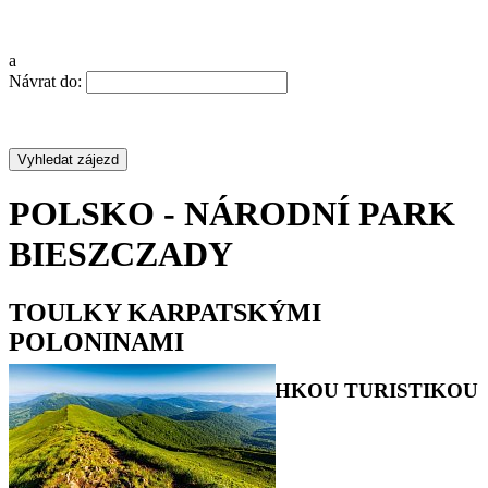
a
Návrat do:
POLSKO - NÁRODNÍ PARK
BIESZCZADY
TOULKY KARPATSKÝMI
POLONINAMI
POZNÁVACÍ ZÁJEZD S LEHKOU TURISTIKOU
•
•
•
•
•
•
•