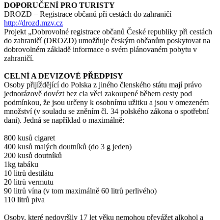
DOPORUČENÍ PRO TURISTY
DROZD – Registrace občanů při cestách do zahraničí
http://drozd.mzv.cz
Projekt „Dobrovolné registrace občanů České republiky při cestách
do zahraničí (DROZD) umožňuje českým občanům poskytovat na
dobrovolném základě informace o svém plánovaném pobytu v
zahraničí.
CELNÍ A DEVIZOVÉ PŘEDPISY
Osoby přijíždějící do Polska z jiného členského státu mají právo
jednorázově dovézt bez cla věci zakoupené během cesty pod
podmínkou, že jsou určeny k osobnímu užitku a jsou v omezeném
množství (v souladu se zněním čl. 34 polského zákona o spotřební
dani). Jedná se například o maximálně:
800 kusů cigaret
400 kusů malých doutníků (do 3 g jeden)
200 kusů doutníků
1kg tabáku
10 litrů destilátu
20 litrů vermutu
90 litrů vína (v tom maximálně 60 litrů perlivého)
110 litrů piva
Osoby, které nedovršily 17 let věku nemohou převážet alkohol a