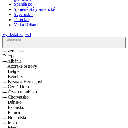
Španělsko
Spojené státy americké
Švýcarsko
Turecko
Velká Británie
Vyhledat zájezd
Destinace
--- zvolte ---
Evropa
--- Albánie
--- Azorské ostrovy
--- Belgie
--- Benelux
--- Bosna a Hercegovina
--- Černá Hora
--- Česká republika
--- Chorvatsko
--- Dánsko
--- Estonsko
--- Francie
--- Holandsko
--- Irsko
--- Island