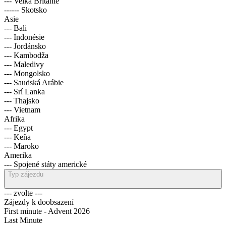
--- Velká Británie
------ Skotsko
Asie
--- Bali
--- Indonésie
--- Jordánsko
--- Kambodža
--- Maledivy
--- Mongolsko
--- Saudská Arábie
--- Srí Lanka
--- Thajsko
--- Vietnam
Afrika
--- Egypt
--- Keňa
--- Maroko
Amerika
--- Spojené státy americké
Typ zájezdu
--- zvolte ---
Zájezdy k doobsazení
First minute - Advent 2026
Last Minute