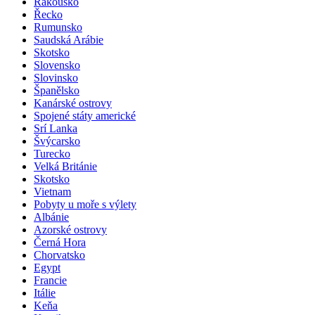
Rakousko
Řecko
Rumunsko
Saudská Arábie
Skotsko
Slovensko
Slovinsko
Španělsko
Kanárské ostrovy
Spojené státy americké
Srí Lanka
Švýcarsko
Turecko
Velká Británie
Skotsko
Vietnam
Pobyty u moře s výlety
Albánie
Azorské ostrovy
Černá Hora
Chorvatsko
Egypt
Francie
Itálie
Keňa