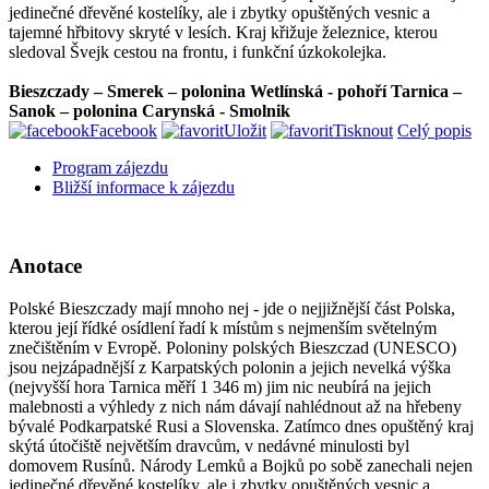
jedinečné dřevěné kostelíky, ale i zbytky opuštěných vesnic a
tajemné hřbitovy skryté v lesích. Kraj křižuje železnice, kterou
sledoval Švejk cestou na frontu, i funkční úzkokolejka.
Bieszczady – Smerek – polonina Wetlínská - pohoří Tarnica –
Sanok – polonina Carynská - Smolnik
Facebook
Uložit
Tisknout
Celý popis
Program zájezdu
Bližší informace k zájezdu
Anotace
Polské Bieszczady mají mnoho nej - jde o nejjižnější část Polska,
kterou její řídké osídlení řadí k místům s nejmenším světelným
znečištěním v Evropě. Poloniny polských Bieszczad (UNESCO)
jsou nejzápadnější z Karpatských polonin a jejich nevelká výška
(nejvyšší hora Tarnica měří 1 346 m) jim nic neubírá na jejich
malebnosti a výhledy z nich nám dávají nahlédnout až na hřebeny
bývalé Podkarpatské Rusi a Slovenska. Zatímco dnes opuštěný kraj
skýtá útočiště největším dravcům, v nedávné minulosti byl
domovem Rusínů. Národy Lemků a Bojků po sobě zanechali nejen
jedinečné dřevěné kostelíky, ale i zbytky opuštěných vesnic a