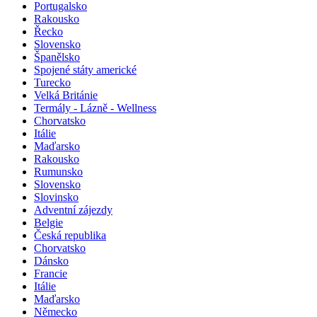
Portugalsko
Rakousko
Řecko
Slovensko
Španělsko
Spojené státy americké
Turecko
Velká Británie
Termály - Lázně - Wellness
Chorvatsko
Itálie
Maďarsko
Rakousko
Rumunsko
Slovensko
Slovinsko
Adventní zájezdy
Belgie
Česká republika
Chorvatsko
Dánsko
Francie
Itálie
Maďarsko
Německo