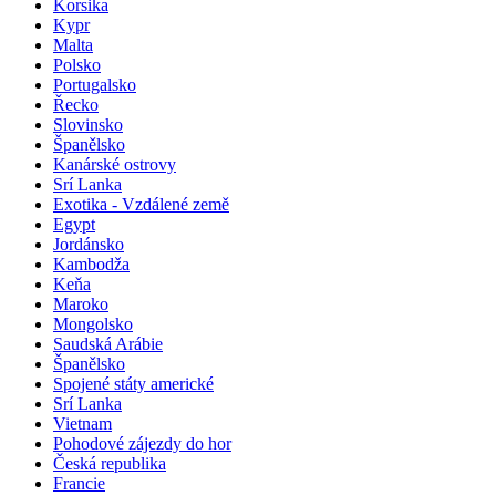
Korsika
Kypr
Malta
Polsko
Portugalsko
Řecko
Slovinsko
Španělsko
Kanárské ostrovy
Srí Lanka
Exotika - Vzdálené země
Egypt
Jordánsko
Kambodža
Keňa
Maroko
Mongolsko
Saudská Arábie
Španělsko
Spojené státy americké
Srí Lanka
Vietnam
Pohodové zájezdy do hor
Česká republika
Francie