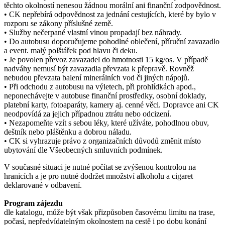
těchto okolností nenesou žádnou morální ani finanční zodpovědnost.
• CK nepřebírá odpovědnost za jednání cestujících, které by bylo v
rozporu se zákony příslušné země.
• Služby nečerpané vlastní vinou propadají bez náhrady.
• Do autobusu doporučujeme pohodlné oblečení, příruční zavazadlo
a event. malý polštářek pod hlavu či deku.
• Je povolen převoz zavazadel do hmotnosti 15 kg/os. V případě
nadváhy nemusí být zavazadla převzata k přepravě. Rovněž
nebudou převzata balení minerálních vod či jiných nápojů.
• Při odchodu z autobusu na výletech, při prohlídkách apod.,
neponechávejte v autobuse finanční prostředky, osobní doklady,
platební karty, fotoaparáty, kamery aj. cenné věci. Dopravce ani CK
neodpovídá za jejich případnou ztrátu nebo odcizení.
• Nezapomeňte vzít s sebou léky, které užíváte, pohodlnou obuv,
deštník nebo pláštěnku a dobrou náladu.
• CK si vyhrazuje právo z organizačních důvodů změnit místo
ubytování dle Všeobecných smluvních podmínek.
V současné situaci je nutné počítat se zvýšenou kontrolou na
hranicích a je pro nutné dodržet množství alkoholu a cigaret
deklarované v odbavení.
Program zájezdu
dle katalogu, může být však přizpůsoben časovému limitu na trase,
počasí, nepředvídatelným okolnostem na cestě i po dobu konání