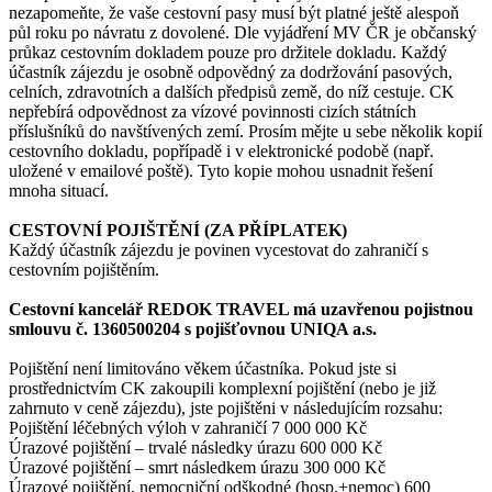
nezapomeňte, že vaše cestovní pasy musí být platné ještě alespoň
půl roku po návratu z dovolené. Dle vyjádření MV ČR je občanský
průkaz cestovním dokladem pouze pro držitele dokladu. Každý
účastník zájezdu je osobně odpovědný za dodržování pasových,
celních, zdravotních a dalších předpisů země, do níž cestuje. CK
nepřebírá odpovědnost za vízové povinnosti cizích státních
příslušníků do navštívených zemí. Prosím mějte u sebe několik kopií
cestovního dokladu, popřípadě i v elektronické podobě (např.
uložené v emailové poště). Tyto kopie mohou usnadnit řešení
mnoha situací.
CESTOVNÍ POJIŠTĚNÍ (ZA PŘÍPLATEK)
Každý účastník zájezdu je povinen vycestovat do zahraničí s
cestovním pojištěním.
Cestovní kancelář REDOK TRAVEL má uzavřenou pojistnou
smlouvu č. 1360500204 s pojišťovnou UNIQA a.s.
Pojištění není limitováno věkem účastníka. Pokud jste si
prostřednictvím CK zakoupili komplexní pojištění (nebo je již
zahrnuto v ceně zájezdu), jste pojištěni v následujícím rozsahu:
Pojištění léčebných výloh v zahraničí 7 000 000 Kč
Úrazové pojištění – trvalé následky úrazu 600 000 Kč
Úrazové pojištění – smrt následkem úrazu 300 000 Kč
Úrazové pojištění, nemocniční odškodné (hosp.+nemoc) 600