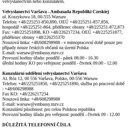
velvyslanectvím nebo konzulátem.
Velvyslanectví Varšava - Ambasada Republiki Czeskiej
ul. Koszykowa 18, 00-555 Warsaw
Telefon: +48/225251-850,890, OEÚ +48/225251-857,856,
hospodář +48/225251-864, přidělenec obrany +48/225251-872,873
Fax: +48/225251898, KO +48/226217234, OEÚ +48/225251877,
přidělenec obrany +48/226255370
Nouzová linka: +48/608298988 - v mimopracovní době pouze pro
případy nouze českých občanů na území Polska
E-mail: warsaw@embassy.mzv.cz
Provozní hodiny úřadu: pondělí - pátek 08.00 - 16.30
úřední hodiny KO pro veřejnost: pondělí - čtvrtek 09.00 - 12.00
Konzulární oddělení velvyslanectví Varšava
Al. Róz 12, 00 556 Varšava, Polsko, 00-556 Warsaw
Telefon: +48/225251850, +48/225251890, služba po pracovní době
: +48/608298988
Fax KO: +48/226217234
Nouzová linka: +48/608298988
E-mail: warsaw@embassy.mzv.cz
Konzulární působnost: pro celou Polskou republiku
Provozní hodiny úřadu pro veřejnost: pondělí - čtvrtek 09 - 12.00
DŮLEŽITÁ TELEFONNÍ ČÍSLA