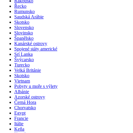
Rakousko
Řecko
Rumunsko
Saudská Arábie
Skotsko
Slovensko
Slovinsko
Španělsko
Kanárské ostrovy
Spojené státy americké
Srí Lanka
Švýcarsko
Turecko
Velká Británie
Skotsko
Vietnam
Pobyty u moře s výlety
Albánie
Azorské ostrovy
Černá Hora
Chorvatsko
Egypt
Francie
Itálie
Keňa