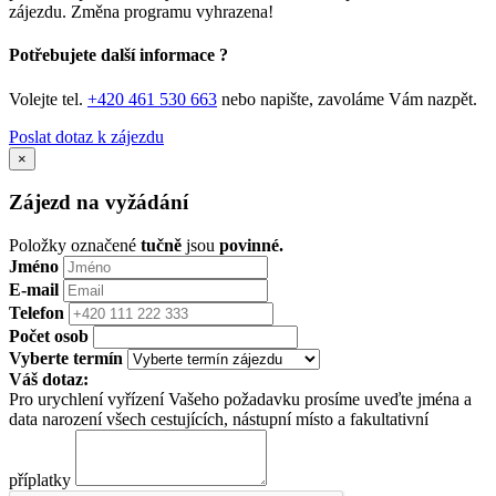
zájezdu. Změna programu vyhrazena!
Potřebujete další informace ?
Volejte tel.
+420 461 530 663
nebo napište, zavoláme Vám nazpět.
Poslat dotaz k zájezdu
×
Zájezd na vyžádání
Položky označené
tučně
jsou
povinné.
Jméno
E-mail
Telefon
Počet osob
Vyberte termín
Váš dotaz:
Pro urychlení vyřízení Vašeho požadavku prosíme uveďte jména a
data narození všech cestujících, nástupní místo a fakultativní
příplatky