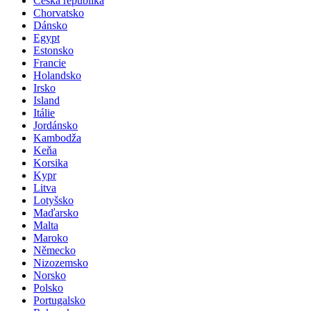
Česká republika
Chorvatsko
Dánsko
Egypt
Estonsko
Francie
Holandsko
Irsko
Island
Itálie
Jordánsko
Kambodža
Keňa
Korsika
Kypr
Litva
Lotyšsko
Maďarsko
Malta
Maroko
Německo
Nizozemsko
Norsko
Polsko
Portugalsko