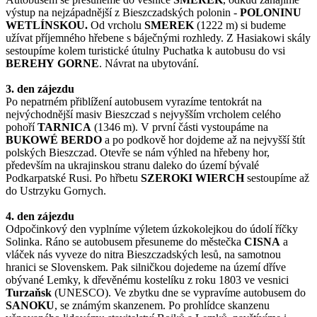
výstup na nejzápadnější z Bieszczadských polonin -
POLONINU
WETLÍNSKOU.
Od vrcholu
SMEREK
(1222 m) si budeme
užívat příjemného hřebene s báječnými rozhledy. Z Hasiakowi skály
sestoupíme kolem turistické útulny Puchatka k autobusu do vsi
BEREHY
GORNE
. Návrat na ubytování.
3. den zájezdu
Po nepatrném přiblížení autobusem vyrazíme tentokrát na
nejvýchodnější masiv Bieszczad s nejvyšším vrcholem celého
pohoří
TARNICA
(1346 m). V první části vystoupáme na
BUKOWÉ BERDO
a po podkově hor dojdeme až na nejvyšší štít
polských Bieszczad. Otevře se nám výhled na hřebeny hor,
především na ukrajinskou stranu daleko do území bývalé
Podkarpatské Rusi. Po hřbetu
SZEROKI WIERCH
sestoupíme až
do Ustrzyku Gornych.
4. den zájezdu
Odpočinkový den vyplníme výletem úzkokolejkou do údolí říčky
Solinka. Ráno se autobusem přesuneme do městečka
CISNA
a
vláček nás vyveze do nitra Bieszczadských lesů, na samotnou
hranici se Slovenskem. Pak silničkou dojedeme na území dříve
obývané Lemky, k dřevěnému kostelíku z roku 1803 ve vesnici
Turzaňsk
(UNESCO). Ve zbytku dne se vypravíme autobusem do
SANOKU
, se známým skanzenem. Po prohlídce skanzenu