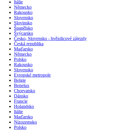
Itálie
Německo
Rakousko
Slovensko
Slovinsko
Španělsko
Švýcarsko
Česko, Slovensko - hvězdicové zájezdy
Česká republika
Maďarsko
Německo
Polsko
Rakousko
Slovensko
Evropské metropole
Belgie
Benelux
Chorvatsko
Dánsko
Francie
Holandsko
Itálie
Maďarsko
Nizozemsko
Polsko