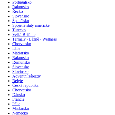
Portugalsko
Rakousko
Řecko
Slovensko
Španělsko
Spojené státy americké
Turecko
Velká Británie
Termály - Lázně - Wellness
Chorvatsko
Itálie
Maďarsko
Rakousko
Rumunsko
Slovensko
Slovinsko
Adventní zájezdy
Belgie
Česká republika
Chorvatsko
Dánsko
Francie
Itálie
Maďarsko
Německo