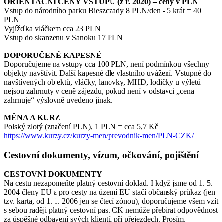
ORIENTAČNÍ
CENY VSTUPŮ (z r. 2020) – ceny v PLN
Vstup do národního parku Bieszczady 8 PLN/den - 5 krát = 40
PLN
Vyjížďka vláčkem cca 23 PLN
Vstup do skanzenu v Sanoku 17 PLN
DOPORUČENÉ KAPESNÉ
Doporučujeme na vstupy cca 100 PLN, není podmínkou všechny
objekty navštívit. Další kapesné dle vlastního uvážení. Vstupné do
navštívených objektů, vláčky, lanovky, MHD, lodičky u výletů
nejsou zahrnuty v ceně zájezdu, pokud není v odstavci „cena
zahrnuje“ výslovně uvedeno jinak.
MĚNA A KURZ
Polský zlotý (značení PLN), 1 PLN = cca 5,7 Kč
https://www.kurzy.cz/kurzy-men/prevodnik-men/PLN-CZK/
Cestovní dokumenty, vízum, očkování, pojištění
CESTOVNÍ DOKUMENTY
Na cestu nezapomeňte platný cestovní doklad. I když jsme od 1. 5.
2004 členy EU a pro cesty na území EU stačí občanský průkaz (jen
tzv. karta, od 1. 1. 2006 jen se čtecí zónou), doporučujeme všem vzít
s sebou raději platný cestovní pas. CK nemůže přebírat odpovědnost
za úspěšné odbavení svých klientů při přejezdech. Prosím,