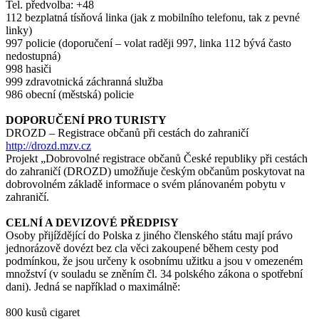
Tel. předvolba: +48
112 bezplatná tísňová linka (jak z mobilního telefonu, tak z pevné
linky)
997 policie (doporučení – volat raději 997, linka 112 bývá často
nedostupná)
998 hasiči
999 zdravotnická záchranná služba
986 obecní (městská) policie
DOPORUČENÍ PRO TURISTY
DROZD – Registrace občanů při cestách do zahraničí
http://drozd.mzv.cz
Projekt „Dobrovolné registrace občanů České republiky při cestách
do zahraničí (DROZD) umožňuje českým občanům poskytovat na
dobrovolném základě informace o svém plánovaném pobytu v
zahraničí.
CELNÍ A DEVIZOVÉ PŘEDPISY
Osoby přijíždějící do Polska z jiného členského státu mají právo
jednorázově dovézt bez cla věci zakoupené během cesty pod
podmínkou, že jsou určeny k osobnímu užitku a jsou v omezeném
množství (v souladu se zněním čl. 34 polského zákona o spotřební
dani). Jedná se například o maximálně:
800 kusů cigaret