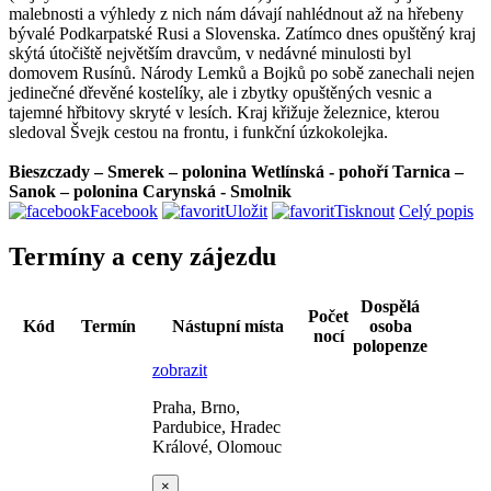
malebnosti a výhledy z nich nám dávají nahlédnout až na hřebeny
bývalé Podkarpatské Rusi a Slovenska. Zatímco dnes opuštěný kraj
skýtá útočiště největším dravcům, v nedávné minulosti byl
domovem Rusínů. Národy Lemků a Bojků po sobě zanechali nejen
jedinečné dřevěné kostelíky, ale i zbytky opuštěných vesnic a
tajemné hřbitovy skryté v lesích. Kraj křižuje železnice, kterou
sledoval Švejk cestou na frontu, i funkční úzkokolejka.
Bieszczady – Smerek – polonina Wetlínská - pohoří Tarnica –
Sanok – polonina Carynská - Smolnik
Facebook
Uložit
Tisknout
Celý popis
Termíny a ceny zájezdu
Dospělá
Počet
Kód
Termín
Nástupní místa
osoba
nocí
polopenze
zobrazit
Praha, Brno,
Pardubice, Hradec
Králové, Olomouc
×