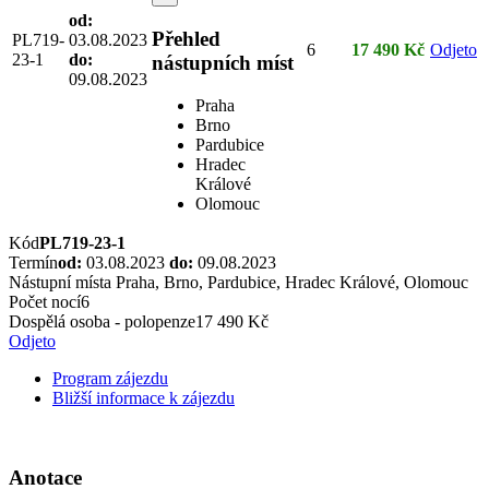
od:
Přehled
PL719-
03.08.2023
6
17 490 Kč
Odjeto
23-1
do:
nástupních míst
09.08.2023
Praha
Brno
Pardubice
Hradec
Králové
Olomouc
Kód
PL719-23-1
Termín
od:
03.08.2023
do:
09.08.2023
Nástupní místa
Praha, Brno, Pardubice, Hradec Králové, Olomouc
Počet nocí
6
Dospělá osoba - polopenze
17 490 Kč
Odjeto
Program zájezdu
Bližší informace k zájezdu
Anotace