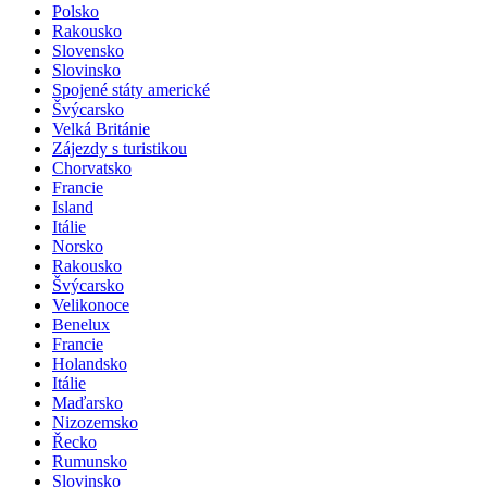
Polsko
Rakousko
Slovensko
Slovinsko
Spojené státy americké
Švýcarsko
Velká Británie
Zájezdy s turistikou
Chorvatsko
Francie
Island
Itálie
Norsko
Rakousko
Švýcarsko
Velikonoce
Benelux
Francie
Holandsko
Itálie
Maďarsko
Nizozemsko
Řecko
Rumunsko
Slovinsko