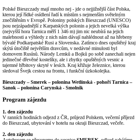
Polské Bieszczady mají mnoho nej - jde o nejjižnější část Polska,
kterou její řídké osídlení řadí k místům s nejmenším světelným
znečištěním v Evropě. Poloniny polských Bieszczad (UNESCO)
jsou nejzápadnější z Karpatských polonin a jejich nevelká výška
(nejvyšší hora Tarnica měří 1 346 m) jim nic neubírá na jejich
malebnosti a výhledy z nich nám dávají nahlédnout až na hřebeny
bývalé Podkarpatské Rusi a Slovenska. Zatímco dnes opuštěný kraj
skýtá útočiště největším dravcům, v nedávné minulosti byl
domovem Rusínů. Národy Lemků a Bojků po sobě zanechali nejen
jedinečné dřevěné kostelíky, ale i zbytky opuštěných vesnic a
tajemné hřbitovy skryté v lesích. Kraj křižuje železnice, kterou
sledoval Švejk cestou na frontu, i funkční úzkokolejka.
Bieszczady – Smerek – polonina Wetlínská - pohoří Tarnica –
Sanok – polonina Carynská - Smolnik
Program zájezdu
1. den zájezdu
V ranních hodinách odjezd z ČR, průjezd Polskem, večerní příjezd
do Bieszczad, ubytování v hotelu na okraji Bieszczad, večeře.
2. den zájezdu
Autobusem se přesuneme do vesnice
SMEREK
, odkud zahájíme