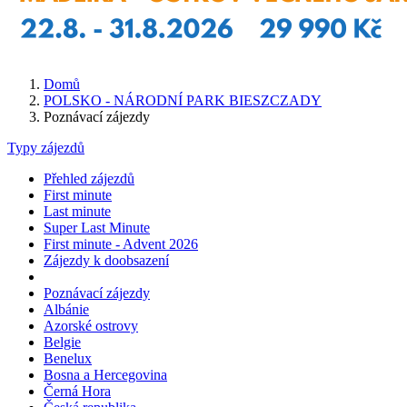
Domů
POLSKO - NÁRODNÍ PARK BIESZCZADY
Poznávací zájezdy
Typy zájezdů
Přehled zájezdů
First minute
Last minute
Super Last Minute
First minute - Advent 2026
Zájezdy k doobsazení
Poznávací zájezdy
Albánie
Azorské ostrovy
Belgie
Benelux
Bosna a Hercegovina
Černá Hora