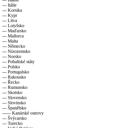
--- Itálie
--- Korsika
--- Kypr
--- Litva
--- Lotyšsko
--- Maďarsko
--- Mallorca
--- Malta
--- Německo
--- Nizozemsko
--- Norsko
--- Pobaltské státy
--- Polsko
--- Portugalsko
--- Rakousko
--- Řecko
--- Rumunsko
--- Skotsko
--- Slovensko
--- Slovinsko
--- Španělsko
------ Kanárské ostrovy
--- Švýcarsko
--- Turecko