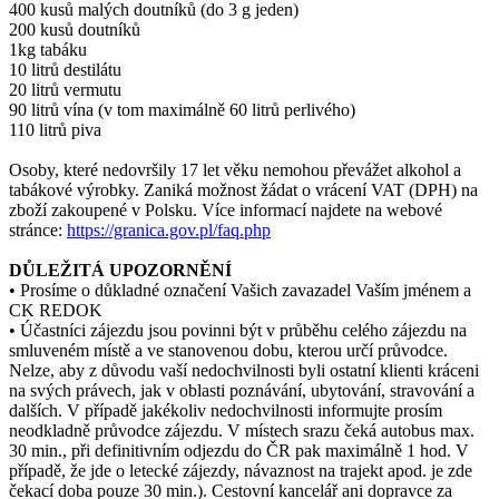
400 kusů malých doutníků (do 3 g jeden)
200 kusů doutníků
1kg tabáku
10 litrů destilátu
20 litrů vermutu
90 litrů vína (v tom maximálně 60 litrů perlivého)
110 litrů piva
Osoby, které nedovršily 17 let věku nemohou převážet alkohol a
tabákové výrobky. Zaniká možnost žádat o vrácení VAT (DPH) na
zboží zakoupené v Polsku. Více informací najdete na webové
stránce:
https://granica.gov.pl/faq.php
DŮLEŽITÁ UPOZORNĚNÍ
• Prosíme o důkladné označení Vašich zavazadel Vaším jménem a
CK REDOK
• Účastníci zájezdu jsou povinni být v průběhu celého zájezdu na
smluveném místě a ve stanovenou dobu, kterou určí průvodce.
Nelze, aby z důvodu vaší nedochvilnosti byli ostatní klienti kráceni
na svých právech, jak v oblasti poznávání, ubytování, stravování a
dalších. V případě jakékoliv nedochvilnosti informujte prosím
neodkladně průvodce zájezdu. V místech srazu čeká autobus max.
30 min., při definitivním odjezdu do ČR pak maximálně 1 hod. V
případě, že jde o letecké zájezdy, návaznost na trajekt apod. je zde
čekací doba pouze 30 min.). Cestovní kancelář ani dopravce za