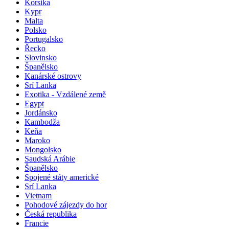
Korsika
Kypr
Malta
Polsko
Portugalsko
Řecko
Slovinsko
Španělsko
Kanárské ostrovy
Srí Lanka
Exotika - Vzdálené země
Egypt
Jordánsko
Kambodža
Keňa
Maroko
Mongolsko
Saudská Arábie
Španělsko
Spojené státy americké
Srí Lanka
Vietnam
Pohodové zájezdy do hor
Česká republika
Francie