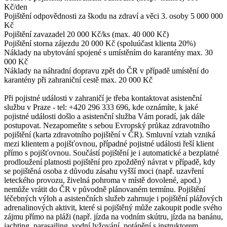
Kč/den
Pojištění odpovědnosti za škodu na zdraví a věci 3. osoby 5 000 000
Kč
Pojištění zavazadel 20 000 Kč/ks (max. 40 000 Kč)
Pojištění storna zájezdu 20 000 Kč (spoluúčast klienta 20%)
Náklady na ubytování spojené s umístěním do karantény max. 30
000 Kč
Náklady na náhradní dopravu zpět do ČR v případě umístění do
karantény při zahraniční cestě max. 20 000 Kč
Při pojistné události v zahraničí je třeba kontaktovat asistenční
službu v Praze - tel: +420 296 333 696, kde oznámíte, k jaké
pojistné události došlo a asistenční služba Vám poradí, jak dále
postupovat. Nezapomeňte s sebou Evropský průkaz zdravotního
pojištění (karta zdravotního pojištění v ČR). Smluvní vztah vzniká
mezi klientem a pojišťovnou, případné pojistné události řeší klient
přímo s pojišťovnou. Součástí pojištění je i automatické a bezplatné
prodloužení platnosti pojištění pro zpožděný návrat v případě, kdy
se pojištěná osoba z důvodu zásahu vyšší moci (např. uzavření
leteckého provozu, živelná pohroma v místě dovolené, apod.)
nemůže vrátit do ČR v původně plánovaném termínu. Pojištění
léčebných výloh a asistenčních služeb zahrnuje i pojištění plážových
adrenalinových aktivit, které si pojištěný může zakoupit podle svého
zájmu přímo na pláži (např. jízda na vodním skútru, jízda na banánu,
jachting, parasailing, vodní lyžování, potápění s instruktorem,