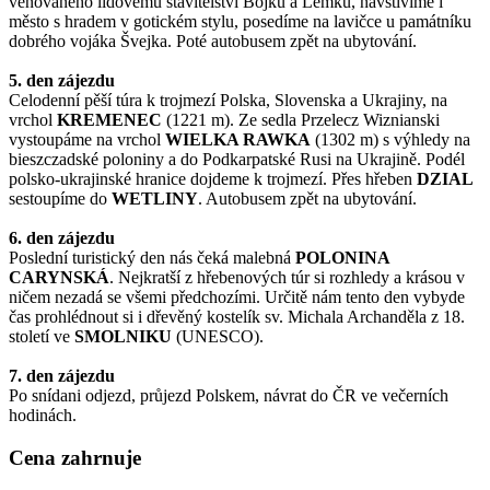
věnovaného lidovému stavitelství Bojků a Lemků, navštívíme i
město s hradem v gotickém stylu, posedíme na lavičce u památníku
dobrého vojáka Švejka. Poté autobusem zpět na ubytování.
5. den zájezdu
Celodenní pěší túra k trojmezí Polska, Slovenska a Ukrajiny, na
vrchol
KREMENEC
(1221 m). Ze sedla Przelecz Wiznianski
vystoupáme na vrchol
WIELKA RAWKA
(1302 m) s výhledy na
bieszczadské poloniny a do Podkarpatské Rusi na Ukrajině. Podél
polsko-ukrajinské hranice dojdeme k trojmezí. Přes hřeben
DZIAL
sestoupíme do
WETLINY
. Autobusem zpět na ubytování.
6. den zájezdu
Poslední turistický den nás čeká malebná
POLONINA
CARYNSKÁ
. Nejkratší z hřebenových túr si rozhledy a krásou v
ničem nezadá se všemi předchozími. Určitě nám tento den vybyde
čas prohlédnout si i dřevěný kostelík sv. Michala Archanděla z 18.
století ve
SMOLNIKU
(UNESCO).
7. den zájezdu
Po snídani odjezd, průjezd Polskem, návrat do ČR ve večerních
hodinách.
Cena zahrnuje