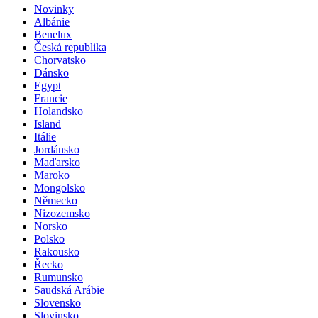
Novinky
Albánie
Benelux
Česká republika
Chorvatsko
Dánsko
Egypt
Francie
Holandsko
Island
Itálie
Jordánsko
Maďarsko
Maroko
Mongolsko
Německo
Nizozemsko
Norsko
Polsko
Rakousko
Řecko
Rumunsko
Saudská Arábie
Slovensko
Slovinsko