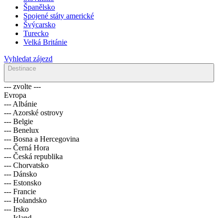
Španělsko
Spojené státy americké
Švýcarsko
Turecko
Velká Británie
Vyhledat zájezd
Destinace
--- zvolte ---
Evropa
--- Albánie
--- Azorské ostrovy
--- Belgie
--- Benelux
--- Bosna a Hercegovina
--- Černá Hora
--- Česká republika
--- Chorvatsko
--- Dánsko
--- Estonsko
--- Francie
--- Holandsko
--- Irsko
--- Island