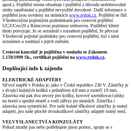
apod.). Pojištění storna obsahuje i pojištění z důvodu nedobrovolné
ztráty zaměstnání a pojištění nevyužité dovolené. Další informace o
pojištění jsou uvedeny na stránkách
www.redok.cz
. Pojištění se řídí
Všeobecnými pojistnými podmínkami pro cestovní pojištění
UCZ/Ces/20 a Rámcovou pojistnou smlouvou. Pojištěný klient
tímto potvrzuje, že se seznámil s rozsahem pojištění, že převzal
Všeobecné pojistné podmínky pro cestovní pojištění, byl s nimi
seznámen a souhlasí s jejich zněním.
Cestovní kancelář je pojištěna v souladu se Zákonem
č.159/1999 Sb., certifikát pojištění na
www.redok.cz
.
Doplňující info k zájezdu
ELEKTRICKÉ ADAPTÉRY
Síťové napětí v Polsku je, jako v České republice 230 V. Zástrčky je
s dvojicí kulatých kolíků s průměrem 4,8 mm a roztečí 19 mm.
Zásuvka má pak dva otvory pro kolíky, kovové uzemňovací písky
na horní a spodní straně a vodí zářezy po stranách. Zástrčka i
zásuvka jsou symetrické. Pro naše kulaté tříkolové zástrčky je nutný
adaptér, pro naše ploché dvoukolíkové zástrčky adaptér nutný není.
VELVYSLANECTVÍ A KONZULÁTY
Pokud ztratíte pas nebo potřebujete jinou pomoc, spojte se s