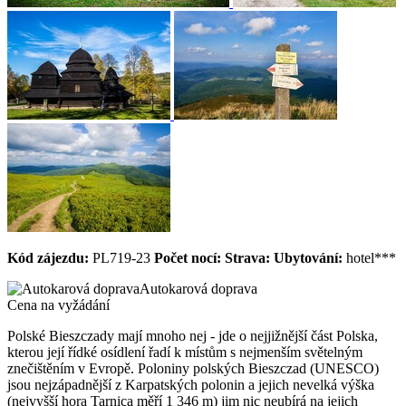
Kód zájezdu:
PL719-23
Počet nocí:
Strava:
Ubytování:
hotel***
Autokarová doprava
Cena na vyžádání
Polské Bieszczady mají mnoho nej - jde o nejjižnější část Polska,
kterou její řídké osídlení řadí k místům s nejmenším světelným
znečištěním v Evropě. Poloniny polských Bieszczad (UNESCO)
jsou nejzápadnější z Karpatských polonin a jejich nevelká výška
(nejvyšší hora Tarnica měří 1 346 m) jim nic neubírá na jejich