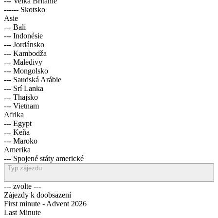
--- Velká Británie
------ Skotsko
Asie
--- Bali
--- Indonésie
--- Jordánsko
--- Kambodža
--- Maledivy
--- Mongolsko
--- Saudská Arábie
--- Srí Lanka
--- Thajsko
--- Vietnam
Afrika
--- Egypt
--- Keňa
--- Maroko
Amerika
--- Spojené státy americké
Typ zájezdu
--- zvolte ---
Zájezdy k doobsazení
First minute - Advent 2026
Last Minute