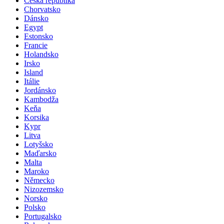
Česká republika
Chorvatsko
Dánsko
Egypt
Estonsko
Francie
Holandsko
Irsko
Island
Itálie
Jordánsko
Kambodža
Keňa
Korsika
Kypr
Litva
Lotyšsko
Maďarsko
Malta
Maroko
Německo
Nizozemsko
Norsko
Polsko
Portugalsko