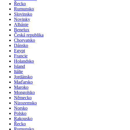
Řecko
Rumunsko
Slovinsko
Novinky
Albánie
Benelux
Česká republika
Chorvatsko
Dánsko
Egypt
Francie
Holandsko
Island
Itálie
Jordánsko
Maďarsko
Maroko
Mongolsko
Německo
Nizozemsko
Norsko
Polsko
Rakousko
Řecko
Rumunsko