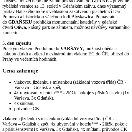
návštěva muzeí nebo dle zájmu pokračování do
GDYNĚ -
původně
rybářská vesnice ze 13. století v Gdaňském zálivu, dnes významný
přístav Baltského moře s věhlasnou zakotvenou plachetnicí Dar
Pomorza a historickou válečnou lodí Blyskawica. Po návratu
do
GDAŇSKU
prohlídka monumentální katedrály v gdaňské
čtvrti Oliwa
, krásný park se zámkem, možnost návštěvy varhanního
koncertu.
5. den zájezdu
Polským vlakem Pendolino do
VARŠAVY
, možnost oběda a
nákupu dárků a odjezd mezinárodním vlakem EC do ČR, příjezd do
Prahy ve večerních hodinách.
Cena zahrnuje
vlakovou jízdenku s místenkou (základní vozová třída) ČR -
Varšava – Gdaňsk a zpět,
4x ubytování v hotelu*** - 2lůžk. pokoje s příslušenstvím (1x
Varšava, 3x Gdaňsk),
4x snídani,
průvodce CK
vlakovou jízdenku s místenkou (základní vozová třída) ČR -
Varšava – Gdaňsk a zpět, 4x ubytování v hotelu*** - 2lůžk. pokoje
s příslušenstvím(1x Varšava, 3x Gdaňsk), 4x snídani, průvodce CK