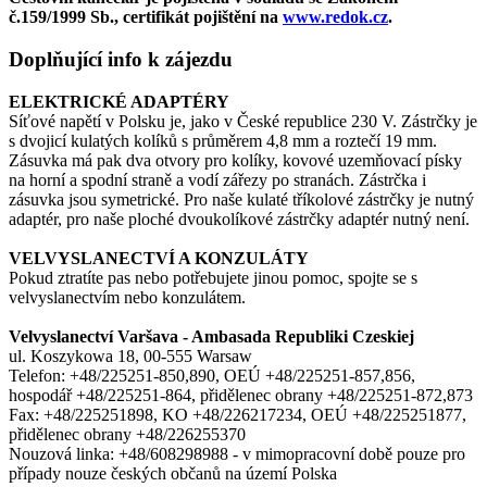
č.159/1999 Sb., certifikát pojištění na
www.redok.cz
.
Doplňující info k zájezdu
ELEKTRICKÉ ADAPTÉRY
Síťové napětí v Polsku je, jako v České republice 230 V. Zástrčky je
s dvojicí kulatých kolíků s průměrem 4,8 mm a roztečí 19 mm.
Zásuvka má pak dva otvory pro kolíky, kovové uzemňovací písky
na horní a spodní straně a vodí zářezy po stranách. Zástrčka i
zásuvka jsou symetrické. Pro naše kulaté tříkolové zástrčky je nutný
adaptér, pro naše ploché dvoukolíkové zástrčky adaptér nutný není.
VELVYSLANECTVÍ A KONZULÁTY
Pokud ztratíte pas nebo potřebujete jinou pomoc, spojte se s
velvyslanectvím nebo konzulátem.
Velvyslanectví Varšava - Ambasada Republiki Czeskiej
ul. Koszykowa 18, 00-555 Warsaw
Telefon: +48/225251-850,890, OEÚ +48/225251-857,856,
hospodář +48/225251-864, přidělenec obrany +48/225251-872,873
Fax: +48/225251898, KO +48/226217234, OEÚ +48/225251877,
přidělenec obrany +48/226255370
Nouzová linka: +48/608298988 - v mimopracovní době pouze pro
případy nouze českých občanů na území Polska