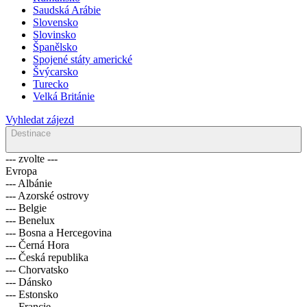
Saudská Arábie
Slovensko
Slovinsko
Španělsko
Spojené státy americké
Švýcarsko
Turecko
Velká Británie
Vyhledat zájezd
Destinace
--- zvolte ---
Evropa
--- Albánie
--- Azorské ostrovy
--- Belgie
--- Benelux
--- Bosna a Hercegovina
--- Černá Hora
--- Česká republika
--- Chorvatsko
--- Dánsko
--- Estonsko
--- Francie