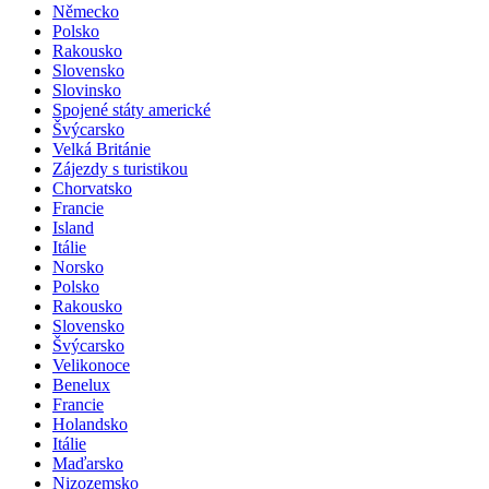
Německo
Polsko
Rakousko
Slovensko
Slovinsko
Spojené státy americké
Švýcarsko
Velká Británie
Zájezdy s turistikou
Chorvatsko
Francie
Island
Itálie
Norsko
Polsko
Rakousko
Slovensko
Švýcarsko
Velikonoce
Benelux
Francie
Holandsko
Itálie
Maďarsko
Nizozemsko