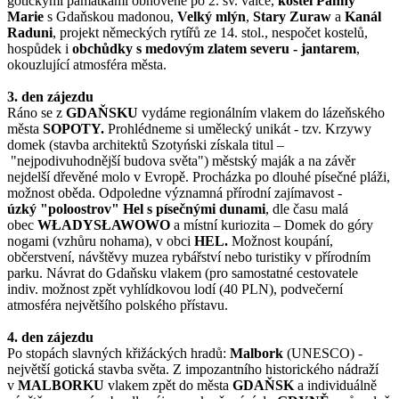
gotickými památkami obnovené po 2. sv. válce,
kostel Panny
Marie
s Gdaňskou madonou,
Velký mlýn
,
Stary Zuraw
a
Kanál
Raduni
, projekt německých rytířů ze 14. stol., nespočet kostelů,
hospůdek i
obchůdky s medovým zlatem severu - jantarem
,
okouzlující atmosféra města.
3. den zájezdu
Ráno se z
GDAŇSKU
vydáme
regionálním vlakem do lázeňského
města
SOPOTY.
Prohlédneme si umělecký unikát - tzv. Krzywy
domek (stavba architektů Szotyński získala titul –
"nejpodivuhodnější budova světa") městský maják a na závěr
nejdelší dřevěné molo v Evropě. Procházka po dlouhé písečné pláži,
možnost oběda. Odpoledne významná přírodní zajímavost -
úzký "poloostrov" Hel s písečnými dunami
, dle času malá
obec
WŁADYSŁAWOWO
a místní kuriozita – Domek do góry
nogami (vzhůru nohama), v obci
HEL.
Možnost koupání,
občerstvení, návštěvy muzea rybářství nebo turistiky v přírodním
parku. Návrat do Gdaňsku vlakem (pro samostatné cestovatele
indiv. možnost zpět vyhlídkovou lodí (40 PLN), podvečerní
atmosféra největšího polského přístavu.
4. den zájezdu
Po stopách slavných křižáckých hradů:
Malbork
(UNESCO) -
největší gotická stavba světa. Z impozantního historického nádraží
v
MALBORKU
vlakem zpět do města
GDAŇSK
a individuálně