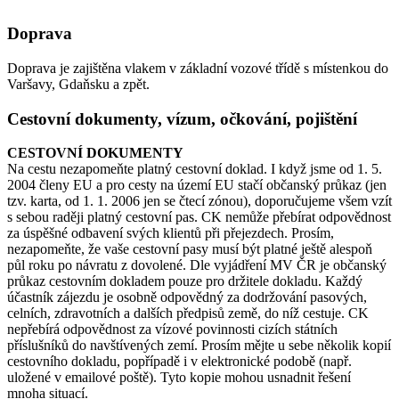
Doprava
Doprava je zajištěna vlakem v základní vozové třídě s místenkou do
Varšavy, Gdaňsku a zpět.
Cestovní dokumenty, vízum, očkování, pojištění
CESTOVNÍ DOKUMENTY
Na cestu nezapomeňte platný cestovní doklad. I když jsme od 1. 5.
2004 členy EU a pro cesty na území EU stačí občanský průkaz (jen
tzv. karta, od 1. 1. 2006 jen se čtecí zónou), doporučujeme všem vzít
s sebou raději platný cestovní pas. CK nemůže přebírat odpovědnost
za úspěšné odbavení svých klientů při přejezdech. Prosím,
nezapomeňte, že vaše cestovní pasy musí být platné ještě alespoň
půl roku po návratu z dovolené. Dle vyjádření MV ČR je občanský
průkaz cestovním dokladem pouze pro držitele dokladu. Každý
účastník zájezdu je osobně odpovědný za dodržování pasových,
celních, zdravotních a dalších předpisů země, do níž cestuje. CK
nepřebírá odpovědnost za vízové povinnosti cizích státních
příslušníků do navštívených zemí. Prosím mějte u sebe několik kopií
cestovního dokladu, popřípadě i v elektronické podobě (např.
uložené v emailové poště). Tyto kopie mohou usnadnit řešení
mnoha situací.