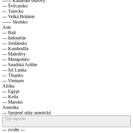
------ Kanárské ostrovy
--- Švýcarsko
--- Turecko
--- Velká Británie
------ Skotsko
Asie
--- Bali
--- Indonésie
--- Jordánsko
--- Kambodža
--- Maledivy
--- Mongolsko
--- Saudská Arábie
--- Srí Lanka
--- Thajsko
--- Vietnam
Afrika
--- Egypt
--- Keňa
--- Maroko
Amerika
--- Spojené státy americké
Typ zájezdu
--- zvolte ---