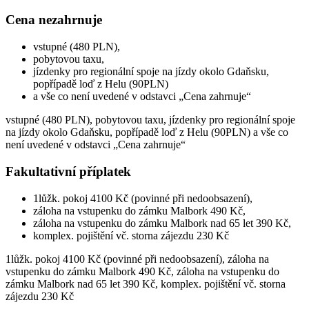
Cena nezahrnuje
vstupné (480 PLN),
pobytovou taxu,
jízdenky pro regionální spoje na jízdy okolo Gdaňsku,
popřípadě loď z Helu (90PLN)
a vše co není uvedené v odstavci „Cena zahrnuje“
vstupné (480 PLN), pobytovou taxu, jízdenky pro regionální spoje
na jízdy okolo Gdaňsku, popřípadě loď z Helu (90PLN) a vše co
není uvedené v odstavci „Cena zahrnuje“
Fakultativní příplatek
1lůžk. pokoj 4100 Kč (povinné při nedoobsazení),
záloha na vstupenku do zámku Malbork 490 Kč,
záloha na vstupenku do zámku Malbork nad 65 let 390 Kč,
komplex. pojištění vč. storna zájezdu 230 Kč
1lůžk. pokoj 4100 Kč (povinné při nedoobsazení), záloha na
vstupenku do zámku Malbork 490 Kč, záloha na vstupenku do
zámku Malbork nad 65 let 390 Kč, komplex. pojištění vč. storna
zájezdu 230 Kč