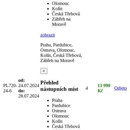
Olomouc
Kolín
Česká Třebová
Zábřeh na
Moravě
zobrazit
Praha, Pardubice,
Ostrava, Olomouc,
Kolín, Česká Třebová,
Zábřeh na Moravě
×
od:
Přehled
PL720-
24.07.2024
13 990
4
Odjeto
nástupních míst
24-6
do:
Kč
28.07.2024
Praha
Pardubice
Ostrava
Olomouc
Kolín
Česká Třebová