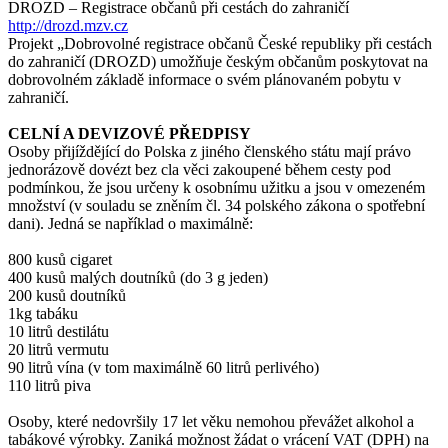
DROZD – Registrace občanů při cestách do zahraničí
http://drozd.mzv.cz
Projekt „Dobrovolné registrace občanů České republiky při cestách
do zahraničí (DROZD) umožňuje českým občanům poskytovat na
dobrovolném základě informace o svém plánovaném pobytu v
zahraničí.
CELNÍ A DEVIZOVÉ PŘEDPISY
Osoby přijíždějící do Polska z jiného členského státu mají právo
jednorázově dovézt bez cla věci zakoupené během cesty pod
podmínkou, že jsou určeny k osobnímu užitku a jsou v omezeném
množství (v souladu se zněním čl. 34 polského zákona o spotřební
dani). Jedná se například o maximálně:
800 kusů cigaret
400 kusů malých doutníků (do 3 g jeden)
200 kusů doutníků
1kg tabáku
10 litrů destilátu
20 litrů vermutu
90 litrů vína (v tom maximálně 60 litrů perlivého)
110 litrů piva
Osoby, které nedovršily 17 let věku nemohou převážet alkohol a
tabákové výrobky. Zaniká možnost žádat o vrácení VAT (DPH) na