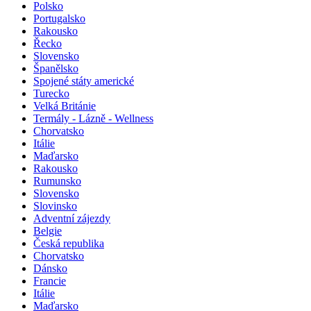
Polsko
Portugalsko
Rakousko
Řecko
Slovensko
Španělsko
Spojené státy americké
Turecko
Velká Británie
Termály - Lázně - Wellness
Chorvatsko
Itálie
Maďarsko
Rakousko
Rumunsko
Slovensko
Slovinsko
Adventní zájezdy
Belgie
Česká republika
Chorvatsko
Dánsko
Francie
Itálie
Maďarsko