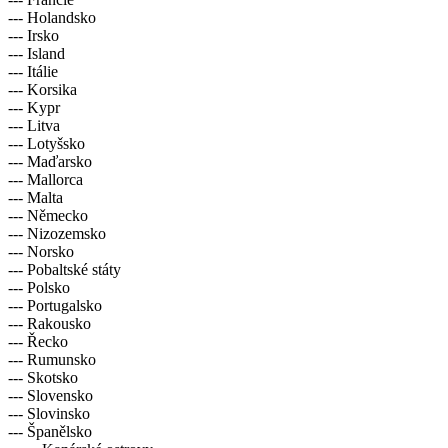
--- Holandsko
--- Irsko
--- Island
--- Itálie
--- Korsika
--- Kypr
--- Litva
--- Lotyšsko
--- Maďarsko
--- Mallorca
--- Malta
--- Německo
--- Nizozemsko
--- Norsko
--- Pobaltské státy
--- Polsko
--- Portugalsko
--- Rakousko
--- Řecko
--- Rumunsko
--- Skotsko
--- Slovensko
--- Slovinsko
--- Španělsko