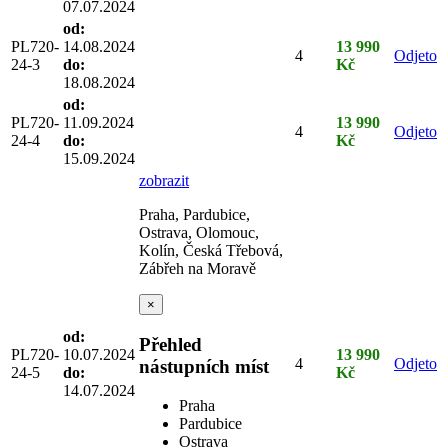
07.07.2024
od:
PL720-
14.08.2024
13 990
4
Odjeto
24-3
do:
Kč
18.08.2024
od:
PL720-
11.09.2024
13 990
4
Odjeto
24-4
do:
Kč
15.09.2024
zobrazit
Praha, Pardubice,
Ostrava, Olomouc,
Kolín, Česká Třebová,
Zábřeh na Moravě
×
od:
Přehled
PL720-
10.07.2024
13 990
4
Odjeto
nástupních míst
24-5
do:
Kč
14.07.2024
Praha
Pardubice
Ostrava