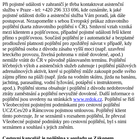
Při pojistné události v zahraničí je třeba kontaktovat asistenční
službu v Praze - tel: +420 296 333 696, kde oznámíte, k jaké
pojistné události došlo a asistenční služba Vám poradí, jak dále
postupovat. Nezapomeňte s sebou Evropský průkaz zdravotního
pojištění (karta zdravotního pojištění v ČR). Smluvní vztah vzniká
mezi klientem a pojišťovnou, případné pojistné události řeší klient
přímo s pojišťovnou. Součástí pojištění je i automatické a bezplatné
prodloužení platnosti pojištění pro zpožděný návrat v případě, kdy
se pojištěná osoba z důvodu zásahu vyšší moci (např. uzavření
leteckého provozu, živelná pohroma v místě dovolené, apod.)
nemůže vrátit do ČR v původně plánovaném termínu. Pojištění
léčebných výloh a asistenčních služeb zahrnuje i pojištění plážových
adrenalinových aktivit, které si pojištěný může zakoupit podle svého
zájmu přímo na pláži (např. jízda na vodním skútru, jízda na banánu,
jachting, parasailing, vodní lyžování, potápění s instruktorem,
apod.). Pojištění storna obsahuje i pojištění z důvodu nedobrovolné
ztráty zaměstnání a pojištění nevyužité dovolené. Další informace o
pojištění jsou uvedeny na stránkách
www.redok.cz
. Pojištění se řídí
Všeobecnými pojistnými podmínkami pro cestovní pojištění
UCZ/Ces/20 a Rámcovou pojistnou smlouvou. Pojištěný klient
tímto potvrzuje, že se seznámil s rozsahem pojištění, že převzal
Všeobecné pojistné podmínky pro cestovní pojištění, byl s nimi
seznámen a souhlasí s jejich zněním.
Cestovní kancelář je pojištěna v souladu se Zákonem