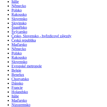
Itálie
Německo
Polsko
Rakousko
Slovensko
Slovinsko
Španělsko
Švýcarsko
Česko, Slovensko - hvězdicové zájezdy
Česká republika
Maďarsko
Německo
Polsko
Rakousko
Slovensko
Evropské metropole
Belgie
Benelux
Chorvatsko
Dánsko
Francie
Holandsko
Itálie
Maďarsko
Nizozemsko