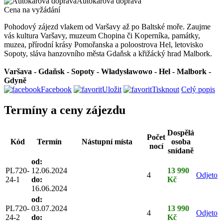
Autokarová doprava
Cena na vyžádání
Pohodový zájezd vlakem od Varšavy až po Baltské moře. Zaujme
vás kultura Varšavy, muzeum Chopina či Koperníka, památky,
muzea, přírodní krásy Pomořanska a poloostrova Hel, letovisko
Sopoty, sláva hanzovního města Gdaňsk a křižácký hrad Malbork.
Varšava - Gdaňsk - Sopoty - Władysławowo - Hel - Malbork -
Gdyně
Facebook
Uložit
Tisknout
Celý popis
Termíny a ceny zájezdu
Dospělá
Počet
Kód
Termín
Nástupní místa
osoba
nocí
snídaně
od:
PL720-
12.06.2024
13 990
4
Odjeto
24-1
do:
Kč
16.06.2024
od:
PL720-
03.07.2024
13 990
4
Odjeto
24-2
do:
Kč