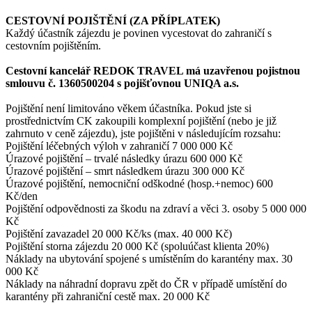
CESTOVNÍ POJIŠTĚNÍ (ZA PŘÍPLATEK)
Každý účastník zájezdu je povinen vycestovat do zahraničí s
cestovním pojištěním.
Cestovní kancelář REDOK TRAVEL má uzavřenou pojistnou
smlouvu č. 1360500204 s pojišťovnou UNIQA a.s.
Pojištění není limitováno věkem účastníka. Pokud jste si
prostřednictvím CK zakoupili komplexní pojištění (nebo je již
zahrnuto v ceně zájezdu), jste pojištěni v následujícím rozsahu:
Pojištění léčebných výloh v zahraničí 7 000 000 Kč
Úrazové pojištění – trvalé následky úrazu 600 000 Kč
Úrazové pojištění – smrt následkem úrazu 300 000 Kč
Úrazové pojištění, nemocniční odškodné (hosp.+nemoc) 600
Kč/den
Pojištění odpovědnosti za škodu na zdraví a věci 3. osoby 5 000 000
Kč
Pojištění zavazadel 20 000 Kč/ks (max. 40 000 Kč)
Pojištění storna zájezdu 20 000 Kč (spoluúčast klienta 20%)
Náklady na ubytování spojené s umístěním do karantény max. 30
000 Kč
Náklady na náhradní dopravu zpět do ČR v případě umístění do
karantény při zahraniční cestě max. 20 000 Kč