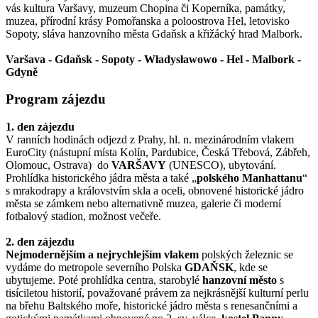
vás kultura Varšavy, muzeum Chopina či Koperníka, památky,
muzea, přírodní krásy Pomořanska a poloostrova Hel, letovisko
Sopoty, sláva hanzovního města Gdaňsk a křižácký hrad Malbork.
Varšava - Gdaňsk - Sopoty - Władysławowo - Hel - Malbork -
Gdyně
Program zájezdu
1. den zájezdu
V ranních hodinách odjezd z Prahy, hl. n. mezinárodním vlakem
EuroCity (nástupní místa Kolín, Pardubice, Česká Třebová, Zábřeh,
Olomouc, Ostrava) do
VARŠAVY
(UNESCO), ubytování.
Prohlídka historického jádra města a také „
polského Manhattanu
“
s mrakodrapy a královstvím skla a oceli, obnovené historické jádro
města se zámkem nebo alternativně muzea, galerie či moderní
fotbalový stadion, možnost večeře.
2. den zájezdu
Nejmodernějším a nejrychlejším vlakem
polských železnic se
vydáme do metropole severního Polska
GDAŇSK
, kde se
ubytujeme. Poté prohlídka centra, starobylé
hanzovní město
s
tisíciletou historií, považované právem za nejkrásnější kulturní perlu
na břehu Baltského moře, historické jádro města s renesančními a