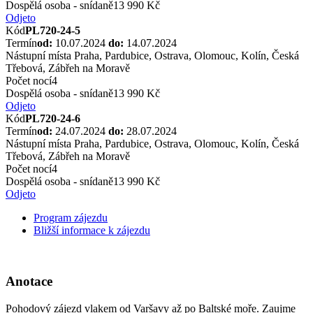
Dospělá osoba - snídaně
13 990 Kč
Odjeto
Kód
PL720-24-5
Termín
od:
10.07.2024
do:
14.07.2024
Nástupní místa
Praha, Pardubice, Ostrava, Olomouc, Kolín, Česká
Třebová, Zábřeh na Moravě
Počet nocí
4
Dospělá osoba - snídaně
13 990 Kč
Odjeto
Kód
PL720-24-6
Termín
od:
24.07.2024
do:
28.07.2024
Nástupní místa
Praha, Pardubice, Ostrava, Olomouc, Kolín, Česká
Třebová, Zábřeh na Moravě
Počet nocí
4
Dospělá osoba - snídaně
13 990 Kč
Odjeto
Program zájezdu
Bližší informace k zájezdu
Anotace
Pohodový zájezd vlakem od Varšavy až po Baltské moře. Zaujme