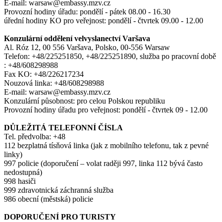
E-mail: warsaw@embassy.mzv.cz
Provozní hodiny úřadu: pondělí - pátek 08.00 - 16.30
úřední hodiny KO pro veřejnost: pondělí - čtvrtek 09.00 - 12.00
Konzulární oddělení velvyslanectví Varšava
Al. Róz 12, 00 556 Varšava, Polsko, 00-556 Warsaw
Telefon: +48/225251850, +48/225251890, služba po pracovní době
: +48/608298988
Fax KO: +48/226217234
Nouzová linka: +48/608298988
E-mail: warsaw@embassy.mzv.cz
Konzulární působnost: pro celou Polskou republiku
Provozní hodiny úřadu pro veřejnost: pondělí - čtvrtek 09 - 12.00
DŮLEŽITÁ TELEFONNÍ ČÍSLA
Tel. předvolba: +48
112 bezplatná tísňová linka (jak z mobilního telefonu, tak z pevné
linky)
997 policie (doporučení – volat raději 997, linka 112 bývá často
nedostupná)
998 hasiči
999 zdravotnická záchranná služba
986 obecní (městská) policie
DOPORUČENÍ PRO TURISTY