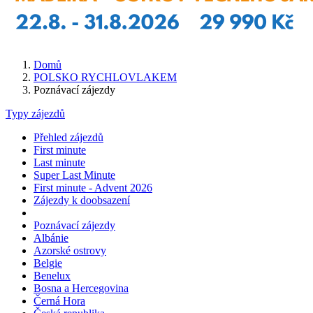
Domů
POLSKO RYCHLOVLAKEM
Poznávací zájezdy
Typy zájezdů
Přehled zájezdů
First minute
Last minute
Super Last Minute
First minute - Advent 2026
Zájezdy k doobsazení
Poznávací zájezdy
Albánie
Azorské ostrovy
Belgie
Benelux
Bosna a Hercegovina
Černá Hora