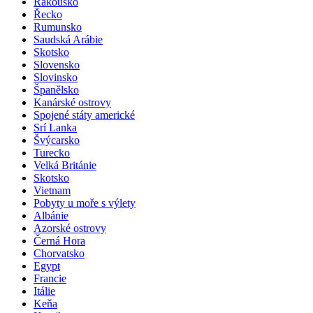
Rakousko
Řecko
Rumunsko
Saudská Arábie
Skotsko
Slovensko
Slovinsko
Španělsko
Kanárské ostrovy
Spojené státy americké
Srí Lanka
Švýcarsko
Turecko
Velká Británie
Skotsko
Vietnam
Pobyty u moře s výlety
Albánie
Azorské ostrovy
Černá Hora
Chorvatsko
Egypt
Francie
Itálie
Keňa