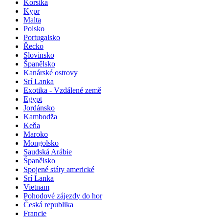
Korsika
Kypr
Malta
Polsko
Portugalsko
Řecko
Slovinsko
Španělsko
Kanárské ostrovy
Srí Lanka
Exotika - Vzdálené země
Egypt
Jordánsko
Kambodža
Keňa
Maroko
Mongolsko
Saudská Arábie
Španělsko
Spojené státy americké
Srí Lanka
Vietnam
Pohodové zájezdy do hor
Česká republika
Francie