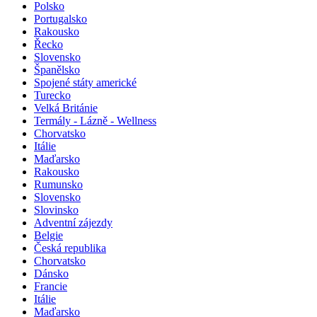
Polsko
Portugalsko
Rakousko
Řecko
Slovensko
Španělsko
Spojené státy americké
Turecko
Velká Británie
Termály - Lázně - Wellness
Chorvatsko
Itálie
Maďarsko
Rakousko
Rumunsko
Slovensko
Slovinsko
Adventní zájezdy
Belgie
Česká republika
Chorvatsko
Dánsko
Francie
Itálie
Maďarsko