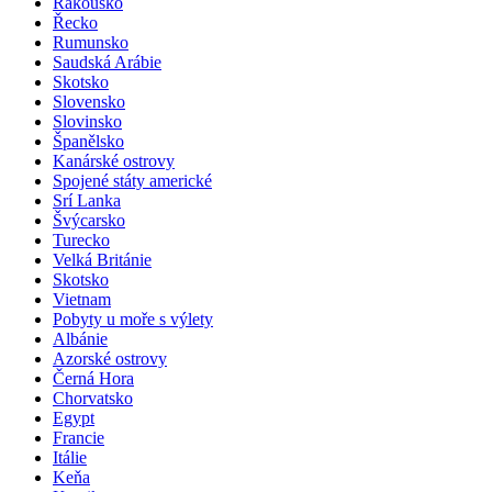
Rakousko
Řecko
Rumunsko
Saudská Arábie
Skotsko
Slovensko
Slovinsko
Španělsko
Kanárské ostrovy
Spojené státy americké
Srí Lanka
Švýcarsko
Turecko
Velká Británie
Skotsko
Vietnam
Pobyty u moře s výlety
Albánie
Azorské ostrovy
Černá Hora
Chorvatsko
Egypt
Francie
Itálie
Keňa