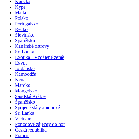
Korsika
Kypr
Malta
Polsko
Portugalsko
Řecko
Slovinsko
Španělsko
Kanárské ostrovy
Srí Lanka
Exotika - Vzdálené země
Egypt
Jordánsko
Kambodža
Keňa
Maroko
Mongolsko
Saudská Arábie
Španělsko
Spojené státy americké
Srí Lanka
Vietnam
Pohodové zájezdy do hor
Česká republika
Francie