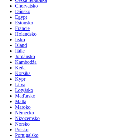
Česká republika
Chorvatsko
Dánsko
Egypt
Estonsko
Francie
Holandsko
Irsko
Island
Itálie
Jordánsko
Kambodža
Keňa
Korsika
Kypr
Litva
Lotyšsko
Maďarsko
Malta
Maroko
Německo
Nizozemsko
Norsko
Polsko
Portugalsko