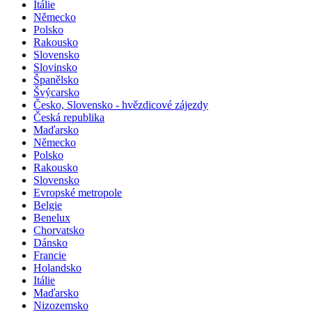
Itálie
Německo
Polsko
Rakousko
Slovensko
Slovinsko
Španělsko
Švýcarsko
Česko, Slovensko - hvězdicové zájezdy
Česká republika
Maďarsko
Německo
Polsko
Rakousko
Slovensko
Evropské metropole
Belgie
Benelux
Chorvatsko
Dánsko
Francie
Holandsko
Itálie
Maďarsko
Nizozemsko