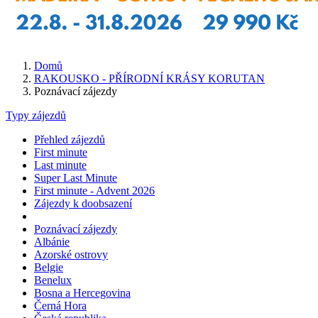
Domů
RAKOUSKO - PŘÍRODNÍ KRÁSY KORUTAN
Poznávací zájezdy
Typy zájezdů
Přehled zájezdů
First minute
Last minute
Super Last Minute
First minute - Advent 2026
Zájezdy k doobsazení
Poznávací zájezdy
Albánie
Azorské ostrovy
Belgie
Benelux
Bosna a Hercegovina
Černá Hora