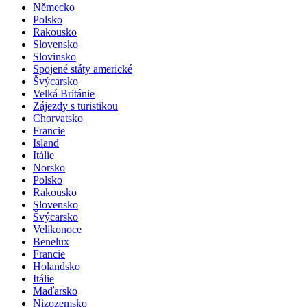
Německo
Polsko
Rakousko
Slovensko
Slovinsko
Spojené státy americké
Švýcarsko
Velká Británie
Zájezdy s turistikou
Chorvatsko
Francie
Island
Itálie
Norsko
Polsko
Rakousko
Slovensko
Švýcarsko
Velikonoce
Benelux
Francie
Holandsko
Itálie
Maďarsko
Nizozemsko