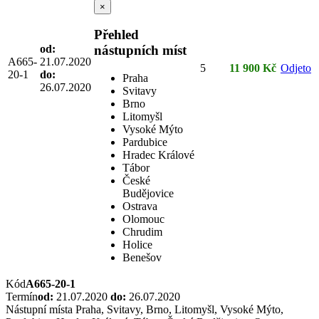
×
Přehled
od:
nástupních míst
A665-
21.07.2020
5
11 900 Kč
Odjeto
20-1
do:
Praha
26.07.2020
Svitavy
Brno
Litomyšl
Vysoké Mýto
Pardubice
Hradec Králové
Tábor
České
Budějovice
Ostrava
Olomouc
Chrudim
Holice
Benešov
Kód
A665-20-1
Termín
od:
21.07.2020
do:
26.07.2020
Nástupní místa
Praha, Svitavy, Brno, Litomyšl, Vysoké Mýto,