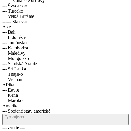
------ Kanárské ostrovy
--- Švýcarsko
--- Turecko
--- Velká Británie
------ Skotsko
Asie
--- Bali
--- Indonésie
--- Jordánsko
--- Kambodža
--- Maledivy
--- Mongolsko
--- Saudská Arábie
--- Srí Lanka
--- Thajsko
--- Vietnam
Afrika
--- Egypt
--- Keňa
--- Maroko
Amerika
--- Spojené státy americké
Typ zájezdu
--- zvolte ---