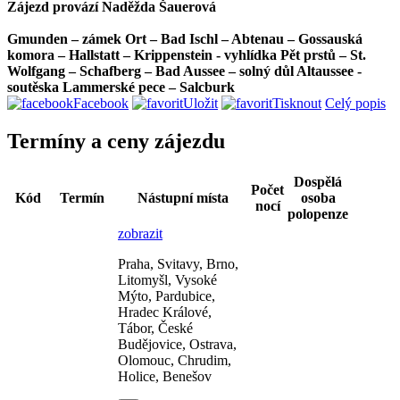
Zájezd provází Naděžda Šauerová
Gmunden – zámek Ort – Bad Ischl – Abtenau – Gossauská
komora – Hallstatt – Krippenstein - vyhlídka Pět prstů – St.
Wolfgang – Schafberg – Bad Aussee – solný důl Altaussee -
soutěska Lammerské pece – Salcburk
Facebook
Uložit
Tisknout
Celý popis
Termíny a ceny zájezdu
Dospělá
Počet
Kód
Termín
Nástupní místa
osoba
nocí
polopenze
zobrazit
Praha, Svitavy, Brno,
Litomyšl, Vysoké
Mýto, Pardubice,
Hradec Králové,
Tábor, České
Budějovice, Ostrava,
Olomouc, Chrudim,
Holice, Benešov