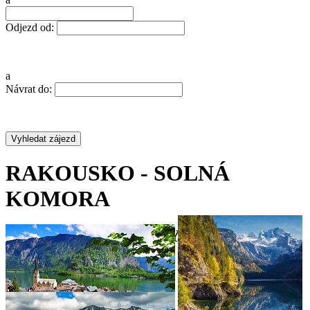
Odjezd od:
a
Návrat do:
RAKOUSKO - SOLNÁ
KOMORA
POBYT MEZI JEZERY A HORAMI
•
•
•
•
•
•
•
•
•
•
•
•
•
•
•
•
•