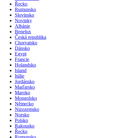
Řecko
Rumunsko
Slovinsko
Novinky
Albánie
Benelux
Česká republika
Chorvatsko
Dánsko
Egypt
Francie
Holandsko
Island
Itálie
Jordánsko
Maďarsko
Maroko
Mongolsko
Německo
Nizozemsko
Norsko
Polsko
Rakousko
Řecko
Rumunsko