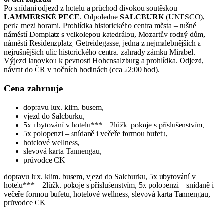
Po snídani odjezd z hotelu a průchod divokou soutěskou
LAMMERSKÉ
PECE
. Odpoledne
SALCBURK
(UNESCO),
perla mezi horami. Prohlídka historického centra města – rušné
náměstí Domplatz s velkolepou katedrálou, Mozartův rodný dům,
náměstí Residenzplatz, Getreidegasse, jedna z nejmalebnějších a
nejrušnějších ulic historického centra, zahrady zámku Mirabel.
Výjezd lanovkou k pevnosti Hohensalzburg a prohlídka. Odjezd,
návrat do ČR v nočních hodinách (cca 22:00 hod).
Cena zahrnuje
dopravu lux. klim. busem,
vjezd do Salcburku,
5x ubytování v hotelu*** – 2lůžk. pokoje s příslušenstvím,
5x polopenzi – snídaně i večeře formou bufetu,
hotelové wellness,
slevová karta Tannengau,
průvodce CK
dopravu lux. klim. busem, vjezd do Salcburku, 5x ubytování v
hotelu*** – 2lůžk. pokoje s příslušenstvím, 5x polopenzi – snídaně i
večeře formou bufetu, hotelové wellness, slevová karta Tannengau,
průvodce CK