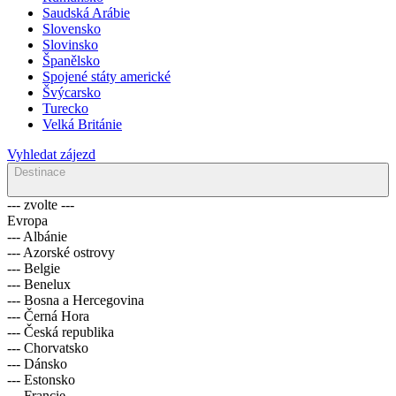
Saudská Arábie
Slovensko
Slovinsko
Španělsko
Spojené státy americké
Švýcarsko
Turecko
Velká Británie
Vyhledat zájezd
Destinace
--- zvolte ---
Evropa
--- Albánie
--- Azorské ostrovy
--- Belgie
--- Benelux
--- Bosna a Hercegovina
--- Černá Hora
--- Česká republika
--- Chorvatsko
--- Dánsko
--- Estonsko
--- Francie