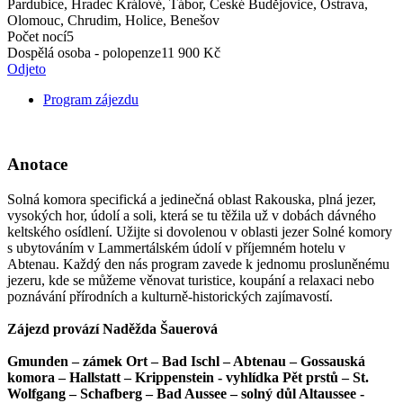
Pardubice, Hradec Králové, Tábor, České Budějovice, Ostrava,
Olomouc, Chrudim, Holice, Benešov
Počet nocí
5
Dospělá osoba - polopenze
11 900 Kč
Odjeto
Program zájezdu
Anotace
Solná komora specifická a jedinečná oblast Rakouska, plná jezer,
vysokých hor, údolí a soli, která se tu těžila už v dobách dávného
keltského osídlení. Užijte si dovolenou v oblasti jezer Solné komory
s ubytováním v Lammertálském údolí v příjemném hotelu v
Abtenau. Každý den nás program zavede k jednomu prosluněnému
jezeru, kde se můžeme věnovat turistice, koupání a relaxaci nebo
poznávání přírodních a kulturně-historických zajímavostí.
Zájezd provází Naděžda Šauerová
Gmunden – zámek Ort – Bad Ischl – Abtenau – Gossauská
komora – Hallstatt – Krippenstein - vyhlídka Pět prstů – St.
Wolfgang – Schafberg – Bad Aussee – solný důl Altaussee -