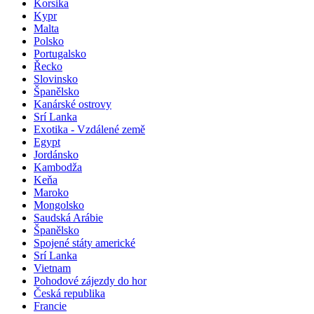
Korsika
Kypr
Malta
Polsko
Portugalsko
Řecko
Slovinsko
Španělsko
Kanárské ostrovy
Srí Lanka
Exotika - Vzdálené země
Egypt
Jordánsko
Kambodža
Keňa
Maroko
Mongolsko
Saudská Arábie
Španělsko
Spojené státy americké
Srí Lanka
Vietnam
Pohodové zájezdy do hor
Česká republika
Francie