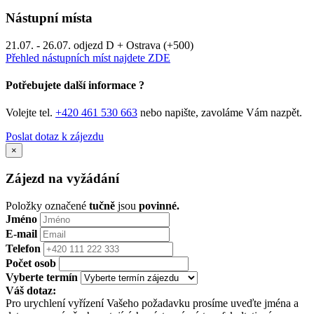
Nástupní místa
21.07. - 26.07. odjezd D + Ostrava (+500)
Přehled nástupních míst najdete ZDE
Potřebujete další informace ?
Volejte tel.
+420 461 530 663
nebo napište, zavoláme Vám nazpět.
Poslat dotaz k zájezdu
×
Zájezd na vyžádání
Položky označené
tučně
jsou
povinné.
Jméno
E-mail
Telefon
Počet osob
Vyberte termín
Váš dotaz:
Pro urychlení vyřízení Vašeho požadavku prosíme uveďte jména a