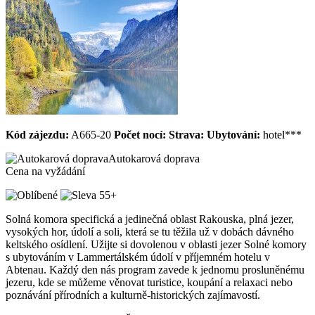
Kód zájezdu:
A665-20
Počet nocí:
Strava:
Ubytování:
hotel***
Autokarová doprava
Cena na vyžádání
Solná komora specifická a jedinečná oblast Rakouska, plná jezer,
vysokých hor, údolí a soli, která se tu těžila už v dobách dávného
keltského osídlení. Užijte si dovolenou v oblasti jezer Solné komory
s ubytováním v Lammertálském údolí v příjemném hotelu v
Abtenau. Každý den nás program zavede k jednomu prosluněnému
jezeru, kde se můžeme věnovat turistice, koupání a relaxaci nebo
poznávání přírodních a kulturně-historických zajímavostí.