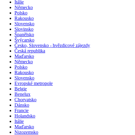
Itálie
Německo
Polsko
Rakousko
Slovensko
Slovinsko
Španělsko
Švýcarsko
Česko, Slovensko - hvězdicové zájezdy
Česká republika
Maďarsko
Německo
Polsko
Rakousko
Slovensko
Evropské metropole
Belgie
Benelux
Chorvatsko
Dánsko
Francie
Holandsko
Itálie
Maďarsko
Nizozemsko