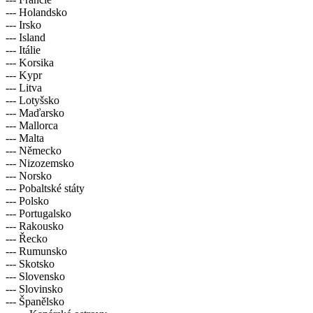
--- Holandsko
--- Irsko
--- Island
--- Itálie
--- Korsika
--- Kypr
--- Litva
--- Lotyšsko
--- Maďarsko
--- Mallorca
--- Malta
--- Německo
--- Nizozemsko
--- Norsko
--- Pobaltské státy
--- Polsko
--- Portugalsko
--- Rakousko
--- Řecko
--- Rumunsko
--- Skotsko
--- Slovensko
--- Slovinsko
--- Španělsko