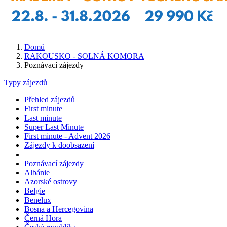
Domů
RAKOUSKO - SOLNÁ KOMORA
Poznávací zájezdy
Typy zájezdů
Přehled zájezdů
First minute
Last minute
Super Last Minute
First minute - Advent 2026
Zájezdy k doobsazení
Poznávací zájezdy
Albánie
Azorské ostrovy
Belgie
Benelux
Bosna a Hercegovina
Černá Hora