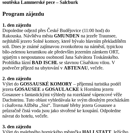
soutěska Lammerské pece – Salcburk
Program zájezdu
1. den zájezdu
Dopoledne odjezd přes České Budějovice (11:00 hod) do
Rakouska. Návštěva města
GMUNDEN
na jezeře Traunsee,
nejhlubší jezero Solné komory, které bývalo hlavním překladištěm
soli. Dnes je známé zajímavou zvonkohrou na náměstí, typickou
bílo-zelenou keramikou ale především jezerním zámkem ORT,
spjatým s nespoutanou osobností Jana Salvátora Toskánského.
Prohlídka lázní
BAD ISCHL
se slavnou Císařskou vilou. V
podvečer příjezd na ubytování v
ABTENAU
, večeře.
2. den zájezdu
Výlet do
GOSSAUSKÉ KOMORY
– příjemná turistika podél
jezera
GOSAUSEE
a
GOSAULACKE
k Hornímu jezeru
Gosausee s fantastickými výhledy na rozeklané vápencové věže
Dachsteinu. Tuto oblast vyhledávala ke svým dlouhým procházkám
i císařovna Alžběta „Sisi“. Travnaté břehy jezera Gosausee a
průzračně čistá voda jsou jako stvořené ke koupání. Odpoledne
návrat do hotelu, večeře.
3. den zájezdu
Výlet do malebného hornického městečka
HALLSTATT
, ležícího