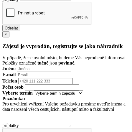
×
Zájezd je vyprodán, registrujte se jako náhradník
V případě, že se uvolní místo, budeme Vás neprodleně informovat.
Položky označené
tučně
jsou
povinné.
Jméno
E-mail
Telefon
Počet osob
Vyberte termín
Poznámka:
Pro urychlení vyřízení Vašeho požadavku prosíme uveďte jména a
data narození všech cestujících, nástupní místo a fakultativní
příplatky