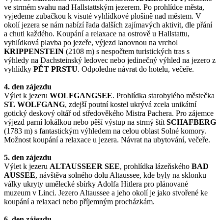
ve strmém svahu nad Hallstattským jezerem. Po prohlídce města,
vyjedeme zubačkou k visuté vyhlídkové plošině nad městem. V
okolí jezera se nám nabízí řada dalších zajímavých aktivit, dle přání
a chuti každého. Koupání a relaxace na ostrově u Hallstattu,
vyhlídková plavba po jezeře, výjezd lanovnou na vrchol
KRIPPENSTEIN
(2108 m) s nespočtem turistických tras s
výhledy na Dachsteinský ledovec nebo jedinečný výhled na jezero z
vyhlídky
PĚT PRSTU
. Odpoledne návrat do hotelu, večeře.
4. den zájezdu
Výlet k jezeru
WOLFGANGSEE
. Prohlídka starobylého městečka
ST. WOLFGANG
, zdejší poutní kostel ukrývá zcela unikátní
gotický deskový oltář od středověkého Mistra Pachera. Pro zájemce
výjezd parní lokálkou nebo pěší výstup na strmý štít
SCHAFBERG
(1783 m) s fantastickým výhledem na celou oblast Solné komory.
Možnost koupání a relaxace u jezera. Návrat na ubytování, večeře.
5. den zájezdu
Výlet k jezeru
ALTAUSSEER SEE
, prohlídka lázeňského
BAD
AUSSEE
, návštěva solného dolu Altaussee, kde byly na sklonku
války ukryty umělecké sbírky Adolfa Hitlera pro plánované
muzeum v Linci. Jezero Altaussee a jeho okolí je jako stvořené ke
koupání a relaxaci nebo příjemným procházkám.
6. den zájezdu