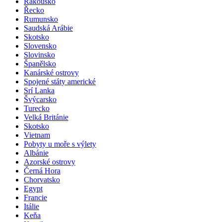
Rakousko
Řecko
Rumunsko
Saudská Arábie
Skotsko
Slovensko
Slovinsko
Španělsko
Kanárské ostrovy
Spojené státy americké
Srí Lanka
Švýcarsko
Turecko
Velká Británie
Skotsko
Vietnam
Pobyty u moře s výlety
Albánie
Azorské ostrovy
Černá Hora
Chorvatsko
Egypt
Francie
Itálie
Keňa