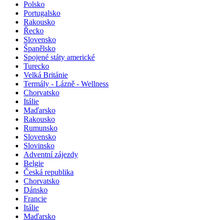
Polsko
Portugalsko
Rakousko
Řecko
Slovensko
Španělsko
Spojené státy americké
Turecko
Velká Británie
Termály - Lázně - Wellness
Chorvatsko
Itálie
Maďarsko
Rakousko
Rumunsko
Slovensko
Slovinsko
Adventní zájezdy
Belgie
Česká republika
Chorvatsko
Dánsko
Francie
Itálie
Maďarsko