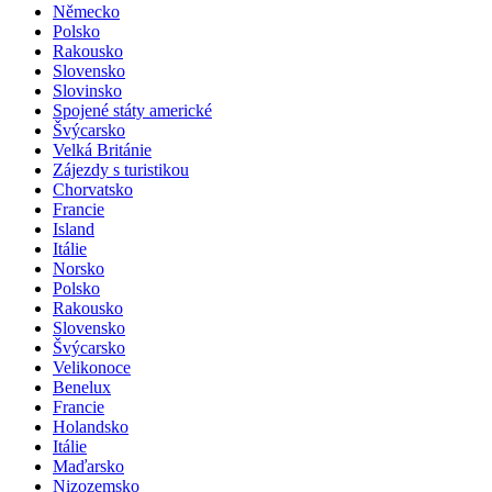
Německo
Polsko
Rakousko
Slovensko
Slovinsko
Spojené státy americké
Švýcarsko
Velká Británie
Zájezdy s turistikou
Chorvatsko
Francie
Island
Itálie
Norsko
Polsko
Rakousko
Slovensko
Švýcarsko
Velikonoce
Benelux
Francie
Holandsko
Itálie
Maďarsko
Nizozemsko