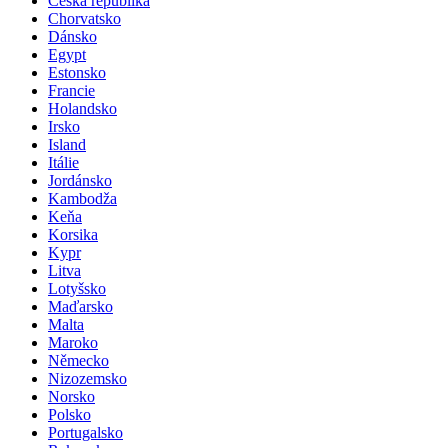
Česká republika
Chorvatsko
Dánsko
Egypt
Estonsko
Francie
Holandsko
Irsko
Island
Itálie
Jordánsko
Kambodža
Keňa
Korsika
Kypr
Litva
Lotyšsko
Maďarsko
Malta
Maroko
Německo
Nizozemsko
Norsko
Polsko
Portugalsko