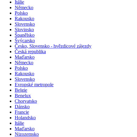
Itálie
Německo
Polsko
Rakousko
Slovensko
Slovinsko
Španělsko
Švýcarsko
Česko, Slovensko - hvězdicové zájezdy
Česká republika
Maďarsko
Německo
Polsko
Rakousko
Slovensko
Evropské metropole
Belgie
Benelux
Chorvatsko
Dánsko
Francie
Holandsko
Itálie
Maďarsko
Nizozemsko