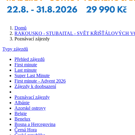
Domů
RAKOUSKO - STUBAITAL - SVĚT KŘIŠŤÁLOVÝCH 
Poznávací zájezdy
Typy zájezdů
Přehled zájezdů
First minute
Last minute
Super Last Minute
First minute - Advent 2026
Zájezdy k doobsazení
Poznávací zájezdy
Albánie
Azorské ostrovy
Belgie
Benelux
Bosna a Hercegovina
Černá Hora