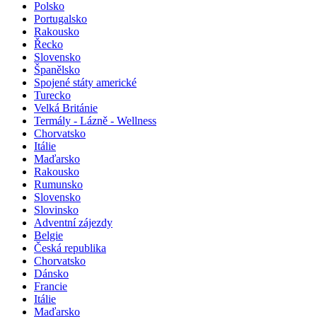
Polsko
Portugalsko
Rakousko
Řecko
Slovensko
Španělsko
Spojené státy americké
Turecko
Velká Británie
Termály - Lázně - Wellness
Chorvatsko
Itálie
Maďarsko
Rakousko
Rumunsko
Slovensko
Slovinsko
Adventní zájezdy
Belgie
Česká republika
Chorvatsko
Dánsko
Francie
Itálie
Maďarsko