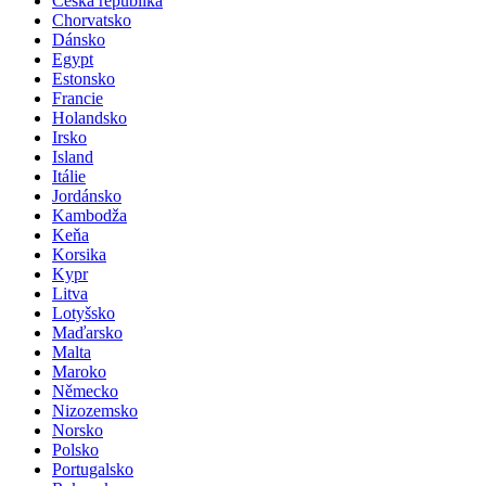
Česká republika
Chorvatsko
Dánsko
Egypt
Estonsko
Francie
Holandsko
Irsko
Island
Itálie
Jordánsko
Kambodža
Keňa
Korsika
Kypr
Litva
Lotyšsko
Maďarsko
Malta
Maroko
Německo
Nizozemsko
Norsko
Polsko
Portugalsko