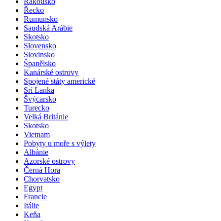
Rakousko
Řecko
Rumunsko
Saudská Arábie
Skotsko
Slovensko
Slovinsko
Španělsko
Kanárské ostrovy
Spojené státy americké
Srí Lanka
Švýcarsko
Turecko
Velká Británie
Skotsko
Vietnam
Pobyty u moře s výlety
Albánie
Azorské ostrovy
Černá Hora
Chorvatsko
Egypt
Francie
Itálie
Keňa