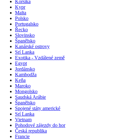
Korsika
Kypr
Malta
Polsko
Portugalsko
Řecko
Slovinsko
Španělsko
Kanárské ostrovy
Srí Lanka
Exotika - Vzdálené země
Egypt
Jordánsko
Kambodža
Keňa
Maroko
Mongolsko
Saudská Arábie
Španělsko
Spojené státy americké
Srí Lanka
Vietnam
Pohodové zájezdy do hor
Česká republika
Francie