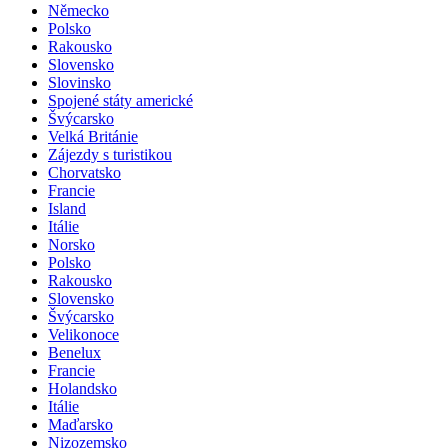
Německo
Polsko
Rakousko
Slovensko
Slovinsko
Spojené státy americké
Švýcarsko
Velká Británie
Zájezdy s turistikou
Chorvatsko
Francie
Island
Itálie
Norsko
Polsko
Rakousko
Slovensko
Švýcarsko
Velikonoce
Benelux
Francie
Holandsko
Itálie
Maďarsko
Nizozemsko