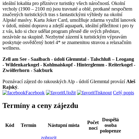
ideální lokalita pro příznivce turistiky všech náročností. Okolní
vrcholy (1900 – 2100 m) jsou travnaté a oblé, protkané nespočtem
značených turistických tras s fantastickými výhledy na okolní
Alpské masívy. Karta Joker Card, umožňuje zdarma využití lanovek
v údolí, místní dopravu a zdejší aquapark, ideální příležitost i pro ty
z vás, kdo si chce udělat program přesně dle svých představ,
nezávisle na skupině. Nezbytné zázemí k turistickým výpravám
poskytuje osvědčený hotel 4* se znamenitou stravou a relaxačním
wellness.
Zell am See - Saalbach - údolí Glemmtal - Talschluß – Leogang
- Wildenkarkogel - Kohlmaiskopf - Hinterglemm - Reiterkogel -
Zwölferhorn - Salcburk
Poznávací zájezd do rakouských Alp - údolí Glemmtal provází
Aleš
Rajský
.
Facebook
Uložit
Tisknout
Celý popis
Termíny a ceny zájezdu
Dospělá
Počet
Kód
Termín
Nástupní místa
osoba
nocí
polopenze
zobrazit