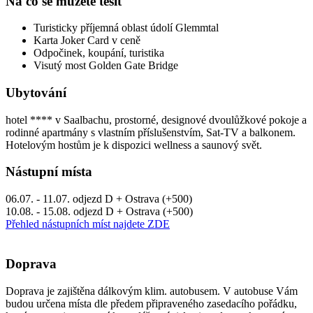
Na co se můžete těšit
Turisticky příjemná oblast údolí Glemmtal
Karta Joker Card v ceně
Odpočinek, koupání, turistika
Visutý most Golden Gate Bridge
Ubytování
hotel **** v Saalbachu, prostorné, designové dvoulůžkové pokoje a
rodinné apartmány s vlastním příslušenstvím, Sat-TV a balkonem.
Hotelovým hostům je k dispozici wellness a saunový svět.
Nástupní místa
06.07. - 11.07. odjezd D + Ostrava (+500)
10.08. - 15.08. odjezd D + Ostrava (+500)
Přehled nástupních míst najdete ZDE
Doprava
Doprava je zajištěna dálkovým klim. autobusem. V autobuse Vám
budou určena místa dle předem připraveného zasedacího pořádku,