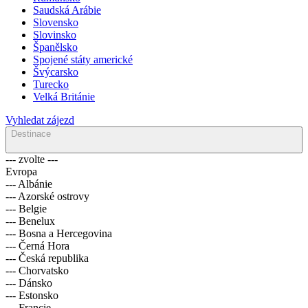
Saudská Arábie
Slovensko
Slovinsko
Španělsko
Spojené státy americké
Švýcarsko
Turecko
Velká Británie
Vyhledat zájezd
Destinace
--- zvolte ---
Evropa
--- Albánie
--- Azorské ostrovy
--- Belgie
--- Benelux
--- Bosna a Hercegovina
--- Černá Hora
--- Česká republika
--- Chorvatsko
--- Dánsko
--- Estonsko
--- Francie