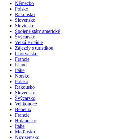
Německo
Polsko
Rakousko
Slovensko
Slovinsko
Spojené státy americké
Švýcarsko
Velká Británie
Zájezdy s turistikou
Chorvatsko
Francie
Island
Itálie
Norsko
Polsko
Rakousko
Slovensko
Švýcarsko
Velikonoce
Benelux
Francie
Holandsko
Itálie
Maďarsko
Nizozemsko