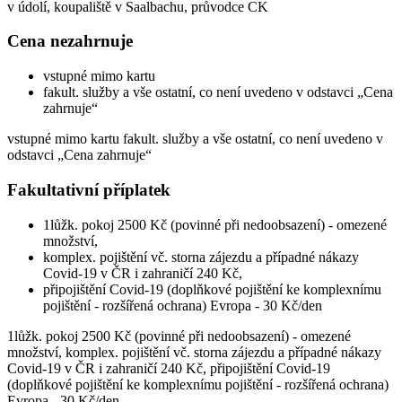
v údolí, koupaliště v Saalbachu, průvodce CK
Cena nezahrnuje
vstupné mimo kartu
fakult. služby a vše ostatní, co není uvedeno v odstavci „Cena
zahrnuje“
vstupné mimo kartu fakult. služby a vše ostatní, co není uvedeno v
odstavci „Cena zahrnuje“
Fakultativní příplatek
1lůžk. pokoj 2500 Kč (povinné při nedoobsazení) - omezené
množství,
komplex. pojištění vč. storna zájezdu a případné nákazy
Covid-19 v ČR i zahraničí 240 Kč,
připojištění Covid-19 (doplňkové pojištění ke komplexnímu
pojištění - rozšířená ochrana) Evropa - 30 Kč/den
1lůžk. pokoj 2500 Kč (povinné při nedoobsazení) - omezené
množství, komplex. pojištění vč. storna zájezdu a případné nákazy
Covid-19 v ČR i zahraničí 240 Kč, připojištění Covid-19
(doplňkové pojištění ke komplexnímu pojištění - rozšířená ochrana)
Evropa - 30 Kč/den