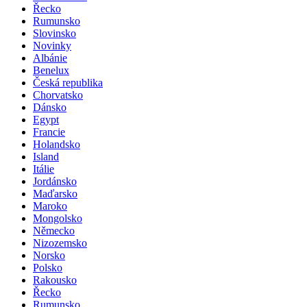
Řecko
Rumunsko
Slovinsko
Novinky
Albánie
Benelux
Česká republika
Chorvatsko
Dánsko
Egypt
Francie
Holandsko
Island
Itálie
Jordánsko
Maďarsko
Maroko
Mongolsko
Německo
Nizozemsko
Norsko
Polsko
Rakousko
Řecko
Rumunsko