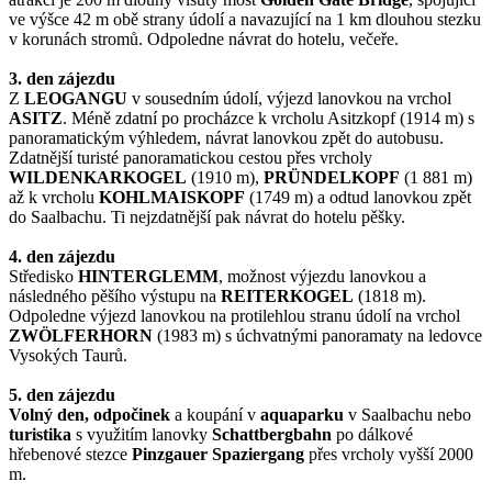
ve výšce 42 m obě strany údolí a navazující na 1 km dlouhou stezku
v korunách stromů. Odpoledne návrat do hotelu, večeře.
3. den zájezdu
Z
LEOGANGU
v sousedním údolí, výjezd lanovkou na vrchol
ASITZ
. Méně zdatní po procházce k vrcholu Asitzkopf (1914 m) s
panoramatickým výhledem, návrat lanovkou zpět do autobusu.
Zdatnější turisté panoramatickou cestou přes vrcholy
WILDENKARKOGEL
(1910 m),
PRÜNDELKOPF
(1 881 m)
až k vrcholu
KOHLMAISKOPF
(1749 m) a odtud lanovkou zpět
do Saalbachu. Ti nejzdatnější pak návrat do hotelu pěšky.
4. den zájezdu
Středisko
HINTERGLEMM
, možnost výjezdu lanovkou a
následného pěšího výstupu na
REITERKOGEL
(1818 m).
Odpoledne výjezd lanovkou na protilehlou stranu údolí na vrchol
ZWÖLFERHORN
(1983 m) s úchvatnými panoramaty na ledovce
Vysokých Taurů.
5. den zájezdu
Volný den, odpočinek
a koupání v
aquaparku
v Saalbachu nebo
turistika
s využitím lanovky
Schattbergbahn
po dálkové
hřebenové stezce
Pinzgauer Spaziergang
přes vrcholy vyšší 2000
m.