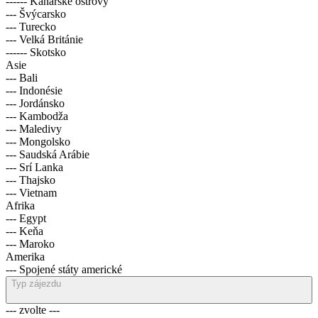
------ Kanárské ostrovy
--- Švýcarsko
--- Turecko
--- Velká Británie
------ Skotsko
Asie
--- Bali
--- Indonésie
--- Jordánsko
--- Kambodža
--- Maledivy
--- Mongolsko
--- Saudská Arábie
--- Srí Lanka
--- Thajsko
--- Vietnam
Afrika
--- Egypt
--- Keňa
--- Maroko
Amerika
--- Spojené státy americké
Typ zájezdu
--- zvolte ---