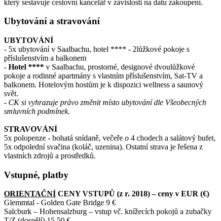
který sestavuje cestovní kancelář v závislosti na datu zakoupení.
Ubytování a stravování
UBYTOVÁNÍ
- 5x ubytování v Saalbachu, hotel **** - 2lůžkové pokoje s
příslušenstvím a balkonem
-
Hotel ****
v Saalbachu, prostorné, designové dvoulůžkové
pokoje a rodinné apartmány s vlastním příslušenstvím, Sat-TV a
balkonem. Hotelovým hostům je k dispozici wellness a saunový
svět.
- CK si vyhrazuje právo změnit místo ubytování dle Všeobecných
smluvních podmínek.
STRAVOVÁNÍ
5x polopenze - bohatá snídaně, večeře o 4 chodech a salátový bufet,
5x odpolední svačina (koláč, uzenina). Ostatní strava je řešena z
vlastních zdrojů a prostředků.
Vstupné, platby
ORIENTAČNÍ
CENY VSTUPŮ (z r. 2018) – ceny v EUR (€)
Glemmtal - Golden Gate Bridge 9 €
Salcburk – Hohensalzburg – vstup vč. knížecích pokojů a zubačky
T/Z (dospělí) 15,50 €