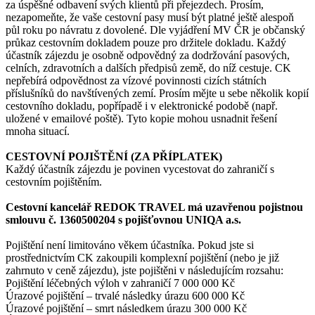
za úspěšné odbavení svých klientů při přejezdech. Prosím,
nezapomeňte, že vaše cestovní pasy musí být platné ještě alespoň
půl roku po návratu z dovolené. Dle vyjádření MV ČR je občanský
průkaz cestovním dokladem pouze pro držitele dokladu. Každý
účastník zájezdu je osobně odpovědný za dodržování pasových,
celních, zdravotních a dalších předpisů země, do níž cestuje. CK
nepřebírá odpovědnost za vízové povinnosti cizích státních
příslušníků do navštívených zemí. Prosím mějte u sebe několik kopií
cestovního dokladu, popřípadě i v elektronické podobě (např.
uložené v emailové poště). Tyto kopie mohou usnadnit řešení
mnoha situací.
CESTOVNÍ POJIŠTĚNÍ (ZA PŘÍPLATEK)
Každý účastník zájezdu je povinen vycestovat do zahraničí s
cestovním pojištěním.
Cestovní kancelář REDOK TRAVEL má uzavřenou pojistnou
smlouvu č. 1360500204 s pojišťovnou UNIQA a.s.
Pojištění není limitováno věkem účastníka. Pokud jste si
prostřednictvím CK zakoupili komplexní pojištění (nebo je již
zahrnuto v ceně zájezdu), jste pojištěni v následujícím rozsahu:
Pojištění léčebných výloh v zahraničí 7 000 000 Kč
Úrazové pojištění – trvalé následky úrazu 600 000 Kč
Úrazové pojištění – smrt následkem úrazu 300 000 Kč