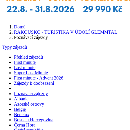
Domů
RAKOUSKO - TURISTIKA V ÚDOLÍ GLEMMTAL
Poznávací zájezdy
Typy zájezdů
Přehled zájezdů
First minute
Last minute
Super Last Minute
First minute - Advent 2026
Zájezdy k doobsazení
Poznávací zájezdy
Albánie
Azorské ostrovy
Belgie
Benelux
Bosna a Hercegovina
Černá Hora