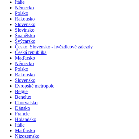
Itálie
Německo
Polsko
Rakousko
Slovensko
Slovinsko
Španělsko
Švýcarsko
Česko, Slovensko - hvězdicové zájezdy
Česká republika
Maďarsko
Německo
Polsko
Rakousko
Slovensko
Evropské metropole
Belgie
Benelux
Chorvatsko
Dánsko
Francie
Holandsko
Itálie
Maďarsko
Nizozemsko