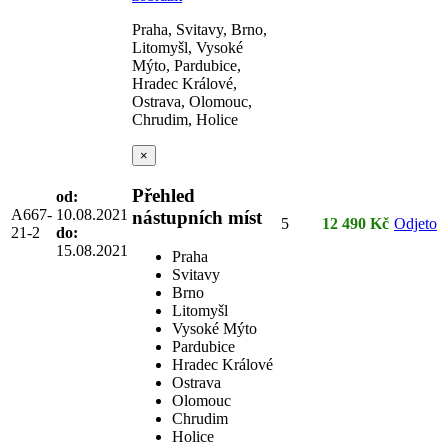
Praha, Svitavy, Brno,
Litomyšl, Vysoké
Mýto, Pardubice,
Hradec Králové,
Ostrava, Olomouc,
Chrudim, Holice
×
Přehled
od:
A667-
10.08.2021
nástupních míst
5
12 490 Kč
Odjeto
21-2
do:
15.08.2021
Praha
Svitavy
Brno
Litomyšl
Vysoké Mýto
Pardubice
Hradec Králové
Ostrava
Olomouc
Chrudim
Holice