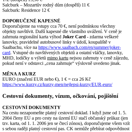
Salcburk – Mozartův rodný dům (dospělí) 11 €
Salcburk: Residence 12 €
DOPORUČENÉ KAPESNÉ
Doporučujeme na vstupy cca 70 €, není podmínkou všechny
objekty navštívit. Další kapesné dle vlastního uvážení. V ceně je
zahrnuta regionální karta výhod
Joker Card
- zdarma veškeré
lanovky, pravidelné autobusové linky v údolí, koupaliště v
Saalbachu, více na
https://www.saalbach.com/en/summer/joker-
card
. Vstupné do navštívených objektů a ostatní vláčky, lanovky,
MHD, lodičky u výletů
mimo kartu
nejsou zahrnuty v ceně zájezdu,
pokud není v odstavci „cena zahrnuje“ výslovně uvedeno jinak.
MĚNA A KURZ
EURO (značení EUR nebo €), 1 € = cca 26 Kč
https://www.kurzy.cz/kurzy-men/nejlepsi-kurzy/EUR-euro/
Cestovní dokumenty, vízum, očkování, pojištění
CESTOVNÍ DOKUMENTY
Na cestu nezapomeňte platný cestovní doklad. I když jsme od 1. 5.
2004 členy EU a pro cesty na území EU stačí občanský průkaz (jen
tzv. karta, od 1. 1. 2006 jen se čtecí zónou), doporučujeme všem vzít
s sebou raději platný cestovní pas. CK nemůže přebírat odpovědnost