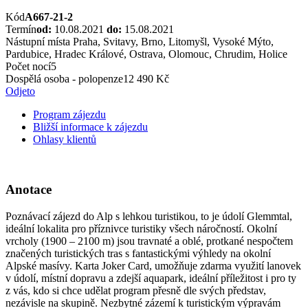
Kód
A667-21-2
Termín
od:
10.08.2021
do:
15.08.2021
Nástupní místa
Praha, Svitavy, Brno, Litomyšl, Vysoké Mýto,
Pardubice, Hradec Králové, Ostrava, Olomouc, Chrudim, Holice
Počet nocí
5
Dospělá osoba - polopenze
12 490 Kč
Odjeto
Program zájezdu
Bližší informace k zájezdu
Ohlasy klientů
Anotace
Poznávací zájezd do Alp s lehkou turistikou, to je údolí Glemmtal,
ideální lokalita pro příznivce turistiky všech náročností. Okolní
vrcholy (1900 – 2100 m) jsou travnaté a oblé, protkané nespočtem
značených turistických tras s fantastickými výhledy na okolní
Alpské masívy. Karta Joker Card, umožňuje zdarma využití lanovek
v údolí, místní dopravu a zdejší aquapark, ideální příležitost i pro ty
z vás, kdo si chce udělat program přesně dle svých představ,
nezávisle na skupině. Nezbytné zázemí k turistickým výpravám