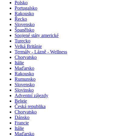
Polsko
Portugalsko
Rakousko
Řecko
Slovensko
Španělsko
Spojené státy americké
Turecko
Velká Británie
Termály - Lázně - Wellness
Chorvatsko
Itálie
Maďarsko
Rakousko
Rumunsko
Slovensko
Slovinsko
Adventní zájezdy
Belgie
Česká republika
Chorvatsko
Dánsko
Francie
Itálie
Maďarsko