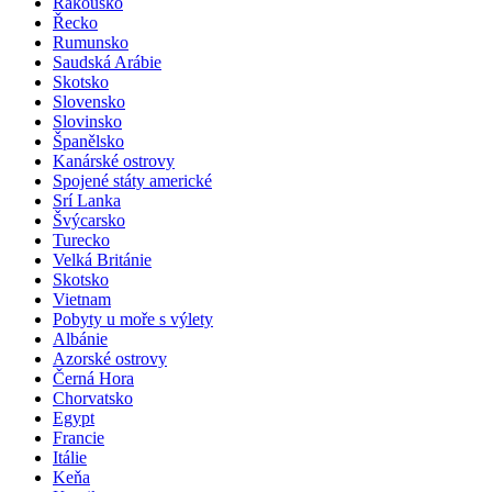
Rakousko
Řecko
Rumunsko
Saudská Arábie
Skotsko
Slovensko
Slovinsko
Španělsko
Kanárské ostrovy
Spojené státy americké
Srí Lanka
Švýcarsko
Turecko
Velká Británie
Skotsko
Vietnam
Pobyty u moře s výlety
Albánie
Azorské ostrovy
Černá Hora
Chorvatsko
Egypt
Francie
Itálie
Keňa