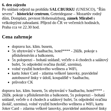
6. den zájezdu
Po snídani odjezd na prohlídu
SALCBURKU
(UNESCO), "Řím
severu" -
historické centrum
, Getreidegasse – Mozartův rodný
dům, Domplatz, pevnost Hohensalzburg,
zámek Mirabel
s
velkolepými zahradami. Příjezd do ČR ve večerních hodinách,
Praha cca ve 22.30 hod.
Cena zahrnuje
dopravu lux. klim. busem,
5x ubytování v Saalbachu, hotel**** - 2lůžk. pokoje s
příslušenstvím a balkonem,
5x polopenzi – bohatá snídaně, večeře o 4 chodech a salátový
bufet, 5x odpolední svačina (koláč, uzenina),
volné využití hotelového wellness a WiFi,
kartu Joker Card – zdarma veškeré lanovky, pravidelné
autobusové linky v údolí, koupaliště v Saalbachu,
průvodce CK
dopravu lux. klim. busem, 5x ubytování v Saalbachu, hotel**** -
2lůžk. pokoje s příslušenstvím a balkonem, 5x polopenzi – bohatá
snídaně, večeře o 4 chodech a salátový bufet, 5x odpolední svačina
(koláč, uzenina), volné využití hotelového wellness a WiFi, kartu
Joker Card – zdarma veškeré lanovky, pravidelné autobusové linky