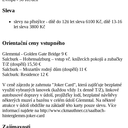
Sleva
slevy na přistýlce - dítě do 12ti let sleva 6100 Kč, dítě 13-16
let sleva 3800 Kč
Orientační ceny vstupného
Glemmtal - Golden Gate Bridge 9 €
Salcburk – Hohensalzburg – vstup vč. knížecích pokojů a zubačky
T/Z (dospělí) 15,50 €
Salcburk – Mozartův rodný dům (dospělí) 11 €
Salcburk: Residence 12 €
V ceně zájezdu je zahrnuta "Joker Card", která zajišťuje bezplatné
využití vybraných lanovek (každou vždy 1x denně T/Z), linkové
autobusové dopravy v údolí, projížďky lodí, bezplatné návštěvy
některých muzeí a bazénu v celém údolí Glemmtal. Na některé
atrakce v údolí obdržíte na základě této karty pouze slevu. Více
informací najdete na http://www.ckmauthner.cz/saalbach-
hinterglemm-joker-card
Zajímavosti