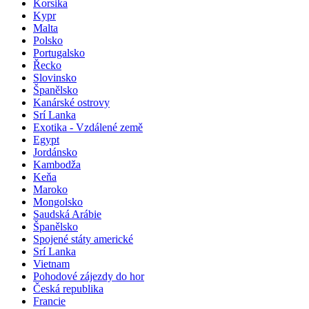
Korsika
Kypr
Malta
Polsko
Portugalsko
Řecko
Slovinsko
Španělsko
Kanárské ostrovy
Srí Lanka
Exotika - Vzdálené země
Egypt
Jordánsko
Kambodža
Keňa
Maroko
Mongolsko
Saudská Arábie
Španělsko
Spojené státy americké
Srí Lanka
Vietnam
Pohodové zájezdy do hor
Česká republika
Francie