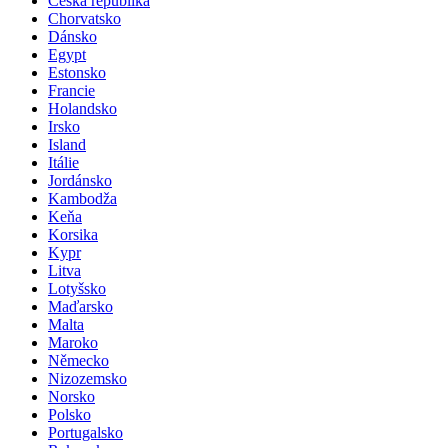
Česká republika
Chorvatsko
Dánsko
Egypt
Estonsko
Francie
Holandsko
Irsko
Island
Itálie
Jordánsko
Kambodža
Keňa
Korsika
Kypr
Litva
Lotyšsko
Maďarsko
Malta
Maroko
Německo
Nizozemsko
Norsko
Polsko
Portugalsko