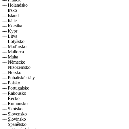
--- Holandsko
--- Irsko
--- Island
--- Itálie
--- Korsika
--- Kypr
--- Litva
--- Lotyšsko
--- Maďarsko
--- Mallorca
--- Malta
--- Německo
--- Nizozemsko
--- Norsko
--- Pobaltské státy
--- Polsko
--- Portugalsko
--- Rakousko
--- Řecko
--- Rumunsko
--- Skotsko
--- Slovensko
--- Slovinsko
--- Španělsko