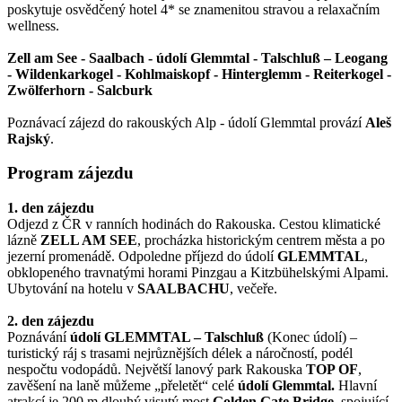
poskytuje osvědčený hotel 4* se znamenitou stravou a relaxačním
wellness.
Zell am See - Saalbach - údolí Glemmtal - Talschluß – Leogang
- Wildenkarkogel - Kohlmaiskopf - Hinterglemm - Reiterkogel -
Zwölferhorn - Salcburk
Poznávací zájezd do rakouských Alp - údolí Glemmtal provází
Aleš
Rajský
.
Program zájezdu
1. den zájezdu
Odjezd z ČR v ranních hodinách do Rakouska. Cestou klimatické
lázně
ZELL AM SEE
, procházka historickým centrem města a po
jezerní promenádě. Odpoledne příjezd do údolí
GLEMMTAL
,
obklopeného travnatými horami Pinzgau a Kitzbühelskými Alpami.
Ubytování na hotelu v
SAALBACHU
, večeře.
2. den zájezdu
Poznávání
údolí GLEMMTAL – Talschluß
(Konec údolí) –
turistický ráj s trasami nejrůznějších délek a náročností, podél
nespočtu vodopádů. Největší lanový park Rakouska
TOP OF
,
zavěšení na laně můžeme „přeletět“ celé
údolí
Glemmtal.
Hlavní
atrakcí je 200 m dlouhý visutý most
Golden Gate Bridge
, spojující