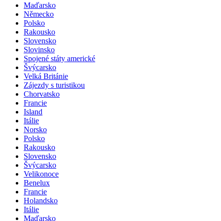
Maďarsko
Německo
Polsko
Rakousko
Slovensko
Slovinsko
Spojené státy americké
Švýcarsko
Velká Británie
Zájezdy s turistikou
Chorvatsko
Francie
Island
Itálie
Norsko
Polsko
Rakousko
Slovensko
Švýcarsko
Velikonoce
Benelux
Francie
Holandsko
Itálie
Maďarsko