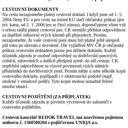
CESTOVNÍ DOKUMENTY
Na cestu nezapomeňte platný cestovní doklad. I když jsme od 1. 5.
2004 členy EU a pro cesty na území EU stačí občanský průkaz (jen
tzv. karta, od 1. 1. 2006 jen se čtecí zónou), doporučujeme všem vzít
s sebou raději platný cestovní pas. CK nemůže přebírat odpovědnost
za úspěšné odbavení svých klientů při přejezdech. Prosím,
nezapomeňte, že vaše cestovní pasy musí být platné ještě alespoň
půl roku po návratu z dovolené. Dle vyjádření MV ČR je občanský
průkaz cestovním dokladem pouze pro držitele dokladu. Každý
účastník zájezdu je osobně odpovědný za dodržování pasových,
celních, zdravotních a dalších předpisů země, do níž cestuje. CK
nepřebírá odpovědnost za vízové povinnosti cizích státních
příslušníků do navštívených zemí. Prosím mějte u sebe několik kopií
cestovního dokladu, popřípadě i v elektronické podobě (např.
uložené v emailové poště). Tyto kopie mohou usnadnit řešení
mnoha situací.
CESTOVNÍ POJIŠTĚNÍ (ZA PŘÍPLATEK)
Každý účastník zájezdu je povinen vycestovat do zahraničí s
cestovním pojištěním.
Cestovní kancelář REDOK TRAVEL má uzavřenou pojistnou
smlouvu č. 1360500204 s pojišťovnou UNIQA a.s.