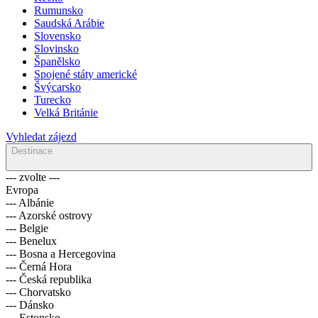
Rumunsko
Saudská Arábie
Slovensko
Slovinsko
Španělsko
Spojené státy americké
Švýcarsko
Turecko
Velká Británie
Vyhledat zájezd
Destinace
--- zvolte ---
Evropa
--- Albánie
--- Azorské ostrovy
--- Belgie
--- Benelux
--- Bosna a Hercegovina
--- Černá Hora
--- Česká republika
--- Chorvatsko
--- Dánsko
--- Estonsko