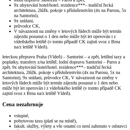
9x ubytování hotel/hotel. rezidence***– tradiční řecká
architektura, 2lůžk. pokoje s příslušenstvím (4x na Parosu, 5x
na Santorini),
9x snídani,
průvodce CK,
V návaznosti na změny v letových řádech může být termín
zájezdu posunut o 1 den nebo může být let operován i z
vídeňského letiště (v tomto případě CK zajistí svoz z Brna
na/z letiště Vídeň).
leteckou přepravu Praha (Vídeň) – Santorini – a zpět, letištní taxy a
poplatky, transfery z/na letiště, lodní dopravu Santorini – Paros a
zpět, 9x ubytování hotel/hotel. rezidence***– tradiční řecká
architektura, 2lůžk. pokoje s příslušenstvím (4x na Parosu, 5x na
Santorini), 9x snídani, průvodce CK, V návaznosti na změny v
letových řádech může být termín zájezdu posunut o 1 den nebo
může být let operován i z vídeňského letiště (v tomto případě CK
zajistí svoz z Brna na/z letiště Vídeň).
Cena nezahrnuje
vstupné,
pobytovou taxu (platí se na místě),
fakult. služby, výlety a vše ostatní co není zahrnuto v odstavci