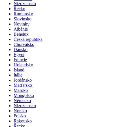
Nizozemsko
Řecko
Rumunsko
Slovinsko
Novinky
Albánie
Benelux
Česká republika
Chorvatsko
Dánsko
Egypt
Francie
Holandsko
Island
Itálie
Jordánsko
Maďarsko
Maroko
Mongolsko
Německo
Nizozemsko
Norsko
Polsko
Rakousko
Řecko