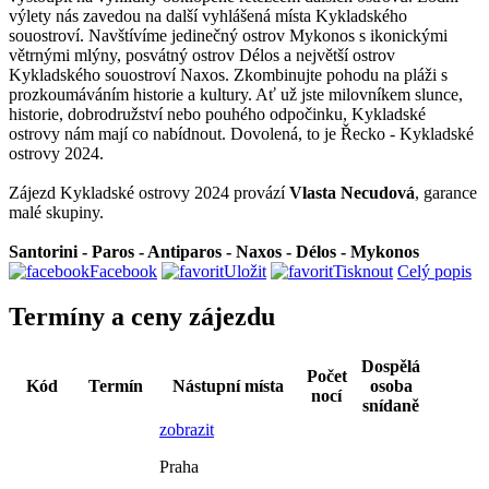
výlety nás zavedou na další vyhlášená místa Kykladského
souostroví. Navštívíme jedinečný ostrov Mykonos s ikonickými
větrnými mlýny, posvátný ostrov Délos a největší ostrov
Kykladského souostroví Naxos. Zkombinujte pohodu na pláži s
prozkoumáváním historie a kultury. Ať už jste milovníkem slunce,
historie, dobrodružství nebo pouhého odpočinku, Kykladské
ostrovy nám mají co nabídnout. Dovolená, to je Řecko - Kykladské
ostrovy 2024.
Zájezd Kykladské ostrovy 2024 provází
Vlasta Necudová
, garance
malé skupiny.
Santorini - Paros - Antiparos - Naxos - Délos - Mykonos
Facebook
Uložit
Tisknout
Celý popis
Termíny a ceny zájezdu
Dospělá
Počet
Kód
Termín
Nástupní místa
osoba
nocí
snídaně
zobrazit
Praha