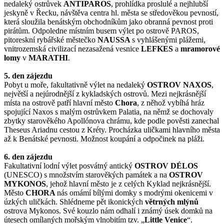
nedaleký ostrůvek
ANTIPAROS
, prohlídka proslulé a nejhlubší
jeskyně v Řecku, návštěva centra hl. města se středověkou pevností,
která sloužila benátským obchodníkům jako obranná pevnost proti
pirátům. Odpoledne místním busem výlet po ostrově PAROS,
pitoreskní rybářské městečko
NAUSSA
s vyhlášenými plážemi,
vnitrozemská civilizací nezasažená vesnice
LEFKES
a
mramorové
lomy
v
MARATHI
.
5. den zájezdu
Pobyt u moře, fakultativně výlet na nedaleký
OSTROV NAXOS
,
největší a nejúrodnější z kykladských ostrovů. Mezi nejkrásnější
místa na ostrově patří hlavní město
Chora
, z něhož vybíhá hráz
spojující Naxos s malým ostrůvkem Palatia, na němž se dochovaly
zbytky starověkého Apollónova chrámu, kde podle pověsti zanechal
Theseus Ariadnu cestou z Kréty. Procházka uličkami hlavního města
až k Benátské pevnosti. Možnost koupání a odpočinek na pláži.
6. den zájezdu
Fakultativní lodní výlet posvátný antický
OSTROV DÉLOS
(UNESCO) s množstvím starověkých památek a na
OSTROV
MYKONOS
, jehož hlavní město je z celých Kyklad nejkrásnější.
Město
CHORA
nás omámí bílými domky s modrými okenicemi v
úzkých uličkách. Shlédneme pět ikonických
větrných mlýnů
ostrova Mykonos. Své kouzlo nám odhalí i známý úsek domků na
útesech omílaných mořským vlnobitím tzv. „
Little Venice
“.