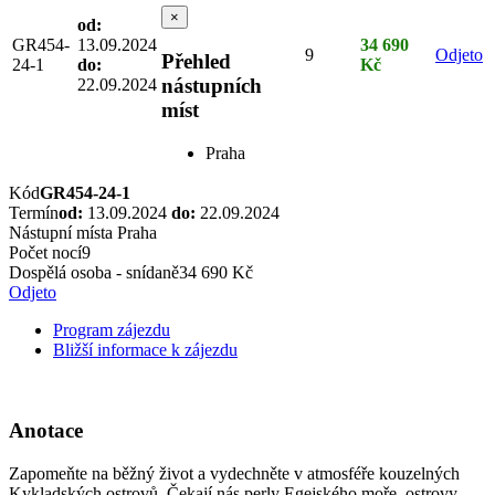
×
od:
GR454-
13.09.2024
34 690
9
Odjeto
Přehled
24-1
do:
Kč
nástupních
22.09.2024
míst
Praha
Kód
GR454-24-1
Termín
od:
13.09.2024
do:
22.09.2024
Nástupní místa
Praha
Počet nocí
9
Dospělá osoba - snídaně
34 690 Kč
Odjeto
Program zájezdu
Bližší informace k zájezdu
Anotace
Zapomeňte na běžný život a vydechněte v atmosféře kouzelných
Kykladských ostrovů. Čekají nás perly Egejského moře, ostrovy