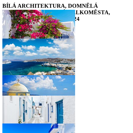
BÍLÁ ARCHITEKTURA, DOMNĚLÁ
ATLANTIDA, ANTICKÁ VELKOMĚSTA,
DOVOLENÁ KYKLADY 2024
•
•
•
•
•
•
•
•
•
•
•
•
•
•
•
•