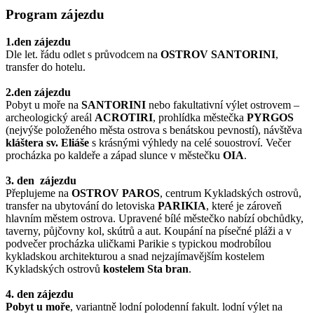
Program zájezdu
1.den zájezdu
Dle let. řádu odlet s průvodcem na
OSTROV SANTORINI
,
transfer do hotelu.
2.den zájezdu
Pobyt u moře na
SANTORINI
nebo fakultativní výlet ostrovem –
archeologický areál
ACROTIRI
, prohlídka městečka
PYRGOS
(nejvýše položeného města ostrova s benátskou pevností), návštěva
kláštera sv. Eliáše
s krásnými výhledy na celé souostroví. Večer
procházka po kaldeře a západ slunce v městečku
OIA
.
3. den zájezdu
Přeplujeme na
OSTROV PAROS
, centrum Kykladských ostrovů,
transfer na ubytování do letoviska
PARIKIA
, které je zároveň
hlavním městem ostrova. Upravené bílé městečko nabízí obchůdky,
taverny, půjčovny kol, skútrů a aut. Koupání na písečné pláži a v
podvečer procházka uličkami Parikie s typickou modrobílou
kykladskou architekturou a snad nejzajímavějším kostelem
Kykladských ostrovů
kostelem Sta bran
.
4. den zájezdu
Pobyt u moře
, variantně lodní polodenní fakult. lodní výlet na