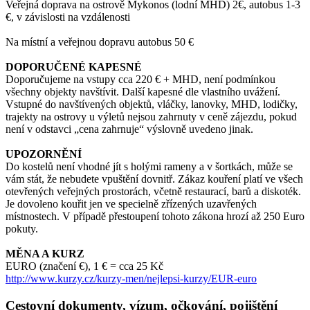
Veřejná do
prava na ostrově Mykonos (lodní MHD) 2€, autobus 1-3
€, v závislosti na vzdálenosti
Na
mís
tní a veře
jnou dopravu autobus 50 €
DOPORUČENÉ KAPESNÉ
Doporučujeme na vstupy cca 220 € + MHD, není podmínkou
všechny objekty navštívit. Další kapesné dle vlastního uvážení.
Vstupné do navštívených objektů, vláčky, lanovky, MHD, lodičky,
trajekty na ostrovy u výletů nejsou zahrnuty v ceně zájezdu, pokud
není v odstavci „cena zahrnuje“ výslovně uvedeno jinak.
UPOZORNĚNÍ
Do kostelů není vhodné jít s holými rameny a v šortkách, může se
vám stát, že nebudete vpuštění dovnitř. Zákaz kouření platí ve všech
otevřených veřejných prostorách, včetně restaurací, barů a diskoték.
Je dovoleno kouřit jen ve specielně zřízených uzavřených
místnostech. V případě přestoupení tohoto zákona hrozí až 250 Euro
pokuty.
MĚNA A KURZ
EURO (značení €), 1 € = cca 25 Kč
http://www.kurzy.cz/kurzy-men/nejlepsi-kurzy/EUR-euro
Cestovní dokumenty, vízum, očkování, pojištění