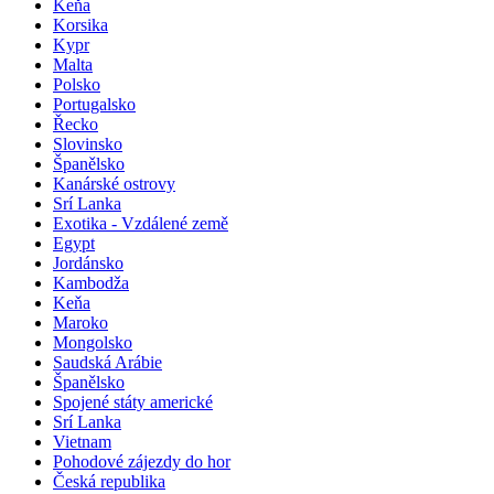
Keňa
Korsika
Kypr
Malta
Polsko
Portugalsko
Řecko
Slovinsko
Španělsko
Kanárské ostrovy
Srí Lanka
Exotika - Vzdálené země
Egypt
Jordánsko
Kambodža
Keňa
Maroko
Mongolsko
Saudská Arábie
Španělsko
Spojené státy americké
Srí Lanka
Vietnam
Pohodové zájezdy do hor
Česká republika