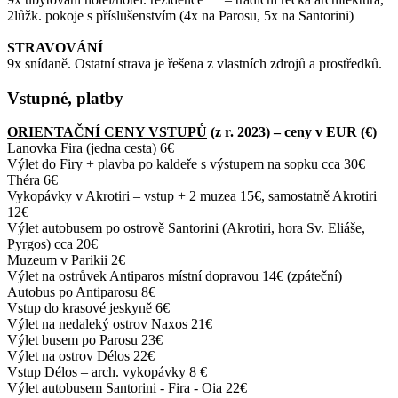
2lůžk. pokoje s příslušenstvím (4x na Parosu, 5x na Santorini)
STRAVOVÁNÍ
9x snídaně. Ostatní strava je řešena z vlastních zdrojů a prostředků.
Vstupné, platby
ORIENTAČNÍ CENY VSTUPŮ
(z r. 2023) – ceny v EUR (€)
Lanovka
Fira
(jedna cesta) 6€
V
ýlet d
o Firy + plavba po kaldeře s výstupem na sopku cca 30€
Th
éra 6
€
Vykopá
vky
v Akrotiri – vstup + 2 muzea 15€, samostatně Akrotiri
12€
Výlet
autobusem po ostrově Santorini (Akrotiri, hora Sv. Eliáše,
Pyrgos) cca 20€
Muzeu
m
v
Parikii 2
€
Výlet
na ostr
ůvek Antiparos místní dopravou 14€ (zpáteční)
Autobus po Antiparosu 8€
Vst
up do krasové jeskyně 6€
Výle
t na n
edaleký ostrov Naxos 21€
Vý
let bu
sem po Parosu 23€
Výlet na ostrov Délos 22€
Vstup
Délos – arch. vykopávky 8 €
V
ýlet
autobusem Santorini - Fira - Oia 22€