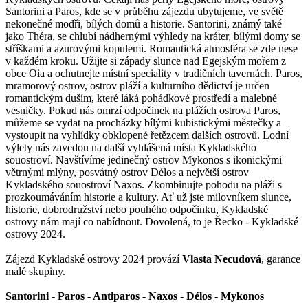
Santorini a Paros, kde se v průběhu zájezdu ubytujeme, ve světě
nekonečné modři, bílých domů a historie. Santorini, známý také
jako Théra, se chlubí nádhernými výhledy na kráter, bílými domy se
stříškami a azurovými kopulemi. Romantická atmosféra se zde nese
v každém kroku. Užijte si západy slunce nad Egejským mořem z
obce Oia a ochutnejte místní speciality v tradičních tavernách. Paros,
mramorový ostrov, ostrov pláží a kulturního dědictví je určen
romantickým duším, které láká pohádkové prostředí a malebné
vesničky. Pokud nás omrzí odpočinek na plážích ostrova Paros,
můžeme se vydat na procházky bílými kubistickými městečky a
vystoupit na vyhlídky obklopené řetězcem dalších ostrovů. Lodní
výlety nás zavedou na další vyhlášená místa Kykladského
souostroví. Navštívíme jedinečný ostrov Mykonos s ikonickými
větrnými mlýny, posvátný ostrov Délos a největší ostrov
Kykladského souostroví Naxos. Zkombinujte pohodu na pláži s
prozkoumáváním historie a kultury. Ať už jste milovníkem slunce,
historie, dobrodružství nebo pouhého odpočinku, Kykladské
ostrovy nám mají co nabídnout. Dovolená, to je Řecko - Kykladské
ostrovy 2024.
Zájezd Kykladské ostrovy 2024 provází
Vlasta Necudová
, garance
malé skupiny.
Santorini - Paros - Antiparos - Naxos - Délos - Mykonos