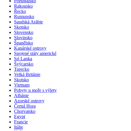
Portugalsko
Rakousko
Řecko
Rumunsko
Saudská Arábie
Skotsko
Slovensko
Slovinsko
Španělsko
Kanárské ostrovy
Spojené státy americké
Srí Lanka
Švýcarsko
Turecko
Velká Británie
Skotsko
Vietnam
Pobyty u moře s výlety
Albánie
Azorské ostrovy
Černá Hora
Chorvatsko
Egypt
Francie
Itálie