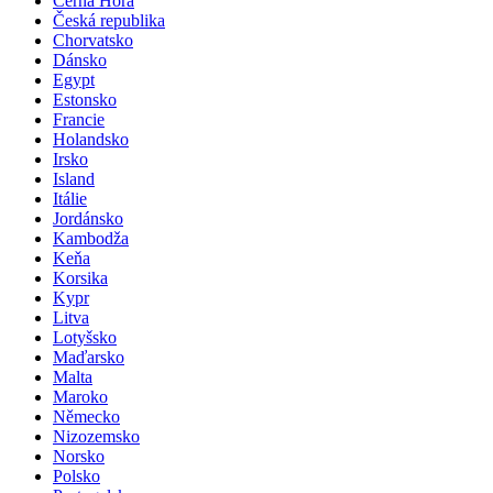
Černá Hora
Česká republika
Chorvatsko
Dánsko
Egypt
Estonsko
Francie
Holandsko
Irsko
Island
Itálie
Jordánsko
Kambodža
Keňa
Korsika
Kypr
Litva
Lotyšsko
Maďarsko
Malta
Maroko
Německo
Nizozemsko
Norsko
Polsko