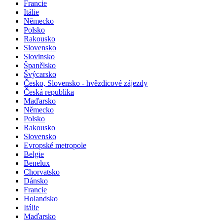
Francie
Itálie
Německo
Polsko
Rakousko
Slovensko
Slovinsko
Španělsko
Švýcarsko
Česko, Slovensko - hvězdicové zájezdy
Česká republika
Maďarsko
Německo
Polsko
Rakousko
Slovensko
Evropské metropole
Belgie
Benelux
Chorvatsko
Dánsko
Francie
Holandsko
Itálie
Maďarsko