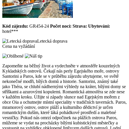
Kód zájezdu:
GR454-24
Počet nocí:
Strava:
Ubytování:
hotel***
Letecká doprava
Cena na vyžádání
Zapomeňte na běžný život a vydechněte v atmosféře kouzelných
Kykladských ostrovů. Čekají nás perly Egejského moře, ostrovy
Santorini a Paros, kde se v průběhu zájezdu ubytujeme, ve světě
nekonečné modři, bílých domů a historie. Santorini, známý také
jako Théra, se chlubí nádhernými výhledy na kráter, bílými domy se
stříškami a azurovými kopulemi. Romantická atmosféra se zde nese
v každém kroku. Užijte si západy slunce nad Egejským mořem z
obce Oia a ochutnejte místní speciality v tradičních tavernách. Paros,
mramorový ostrov, ostrov pláží a kulturního dědictví je určen
romantickým duším, které láká pohádkové prostředí a malebné
vesničky. Pokud nás omrzí odpočinek na plážích ostrova Paros,
můžeme se vydat na procházky bílými kubistickými městečky a
vystoupit na vyhlídky obklopené řetězcem dalších ostrovů. Lodní