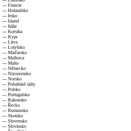
--- Francie
--- Holandsko
--- Irsko
--- Island
--- Itálie
--- Korsika
--- Kypr
--- Litva
--- Lotyšsko
--- Maďarsko
--- Mallorca
--- Malta
--- Německo
--- Nizozemsko
--- Norsko
--- Pobaltské státy
--- Polsko
--- Portugalsko
--- Rakousko
--- Řecko
--- Rumunsko
--- Skotsko
--- Slovensko
--- Slovinsko