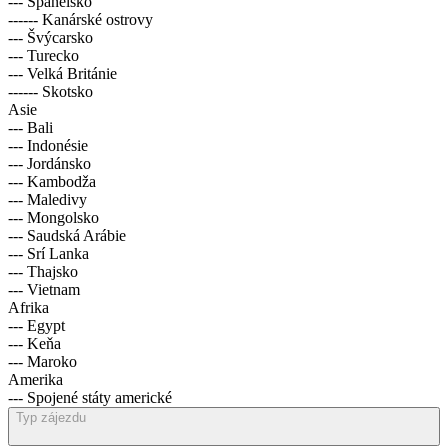
--- Španělsko
------ Kanárské ostrovy
--- Švýcarsko
--- Turecko
--- Velká Británie
------ Skotsko
Asie
--- Bali
--- Indonésie
--- Jordánsko
--- Kambodža
--- Maledivy
--- Mongolsko
--- Saudská Arábie
--- Srí Lanka
--- Thajsko
--- Vietnam
Afrika
--- Egypt
--- Keňa
--- Maroko
Amerika
--- Spojené státy americké
Typ zájezdu