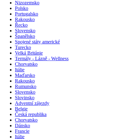
Nizozemsko
Polsko
Portugalsko
Rakousko
Řecko
Slovensko
Španělsko
Spojené státy americké
Turecko
Velká Británie
Termály - Lázně - Wellness
Chorvatsko
Itálie
Maďarsko
Rakousko
Rumunsko
Slovensko
Slovinsko
Adventní zájezdy
Belgie
Česká republika
Chorvatsko
Dánsko
Francie
Itálie