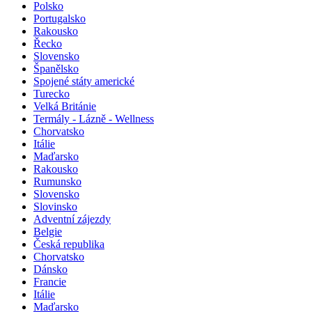
Polsko
Portugalsko
Rakousko
Řecko
Slovensko
Španělsko
Spojené státy americké
Turecko
Velká Británie
Termály - Lázně - Wellness
Chorvatsko
Itálie
Maďarsko
Rakousko
Rumunsko
Slovensko
Slovinsko
Adventní zájezdy
Belgie
Česká republika
Chorvatsko
Dánsko
Francie
Itálie
Maďarsko