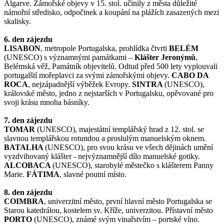
Algarve. Zámořské objevy v 15. stol. učinily z města důležité
námořní středisko, odpočinek a koupání na plážích zasazených mezi
skalisky.
6. den zájezdu
LISABON
, metropole Portugalska, prohlídka čtvrti
BELÉM
(UNESCO) s významnými památkami –
Klášter Jeronýmů
,
Belémská věž, Památník objevitelů. Odtud před 500 lety vyplouvali
portugalští mořeplavci za svými zámořskými objevy.
CABO DA
ROCA
, nejzápadnější výběžek Evropy.
SINTRA
(UNESCO),
královské město, jedno z nejstarších v Portugalsku, opěvované pro
svoji krásu mnoha básníky.
7. den zájezdu
TOMAR
(UNESCO), majestátní templářský hrad z 12. stol. se
slavnou templářskou rotundou a proslulým manuelským oknem.
BATALHA
(UNESCO), pro svou krásu ve všech dějinách umění
vyzdvihovaný klášter - nejvýznamnější dílo manuelské gotiky.
ALCOBACA
(UNESCO), starobylé městečko s klášterem Panny
Marie.
FÁTIMA
, slavné poutní místo.
8. den zájezdu
COIMBRA
, univerzitní město, první hlavní město Portugalska se
Starou katedrálou, kostelem sv. Kříže, univerzitou. Přístavní město
PORTO
(UNESCO), známé svým vinařstvím – portské víno.