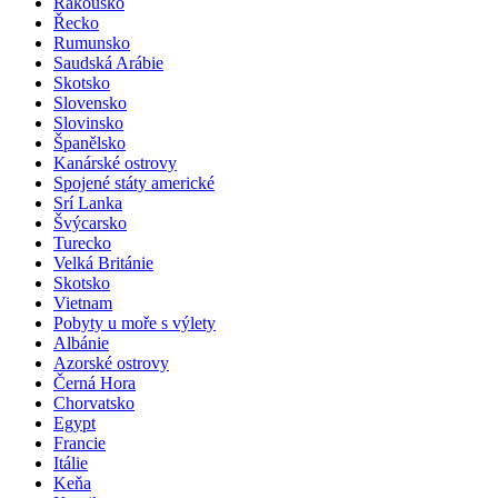
Rakousko
Řecko
Rumunsko
Saudská Arábie
Skotsko
Slovensko
Slovinsko
Španělsko
Kanárské ostrovy
Spojené státy americké
Srí Lanka
Švýcarsko
Turecko
Velká Británie
Skotsko
Vietnam
Pobyty u moře s výlety
Albánie
Azorské ostrovy
Černá Hora
Chorvatsko
Egypt
Francie
Itálie
Keňa