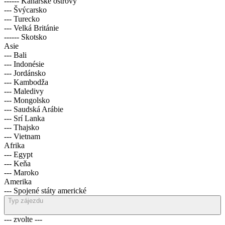
------ Kanárské ostrovy
--- Švýcarsko
--- Turecko
--- Velká Británie
------ Skotsko
Asie
--- Bali
--- Indonésie
--- Jordánsko
--- Kambodža
--- Maledivy
--- Mongolsko
--- Saudská Arábie
--- Srí Lanka
--- Thajsko
--- Vietnam
Afrika
--- Egypt
--- Keňa
--- Maroko
Amerika
--- Spojené státy americké
Typ zájezdu
--- zvolte ---