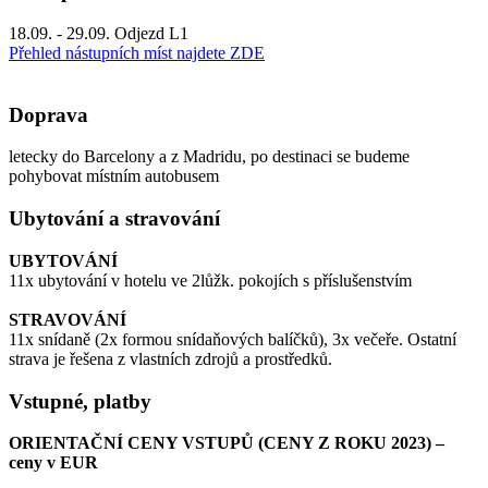
18.09. - 29.09. Odjezd L1
Přehled nástupních míst najdete ZDE
Doprava
letecky do Barcelony a z Madridu, po destinaci se budeme
pohybovat místním autobusem
Ubytování a stravování
UBYTOVÁNÍ
11x ubytování v hotelu ve 2lůžk. pokojích s příslušenstvím
STRAVOVÁNÍ
11x snídaně (2x formou snídaňových balíčků), 3x večeře. Ostatní
strava je řešena z vlastních zdrojů a prostředků.
Vstupné, platby
ORIENTAČNÍ CENY VSTUPŮ (CENY Z ROKU 2023) –
ceny v EUR