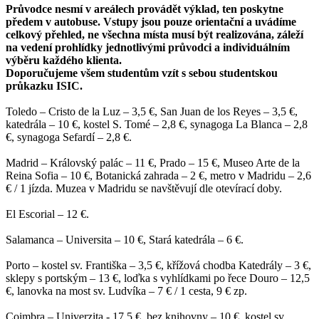
Průvodce nesmí v areálech provádět výklad, ten poskytne
předem v autobuse. Vstupy jsou pouze orientační a uvádíme
celkový přehled, ne všechna místa musí být realizována, záleží
na vedení prohlídky jednotlivými průvodci a individuálním
výběru každého klienta.
Doporučujeme všem studentům vzít s sebou studentskou
průkazku ISIC.
Toledo – Cristo de la Luz – 3,5 €, San Juan de los Reyes – 3,5 €,
katedrála – 10 €, kostel S. Tomé – 2,8 €, synagoga La Blanca – 2,8
€, synagoga Sefardí – 2,8 €.
Madrid – Královský palác – 11 €, Prado – 15 €, Museo Arte de la
Reina Sofia – 10 €, Botanická zahrada – 2 €, metro v Madridu – 2,6
€ / 1 jízda. Muzea v Madridu se navštěvují dle otevírací doby.
El Escorial – 12 €.
Salamanca – Universita – 10 €, Stará katedrála – 6 €.
Porto – kostel sv. Františka – 3,5 €, křížová chodba Katedrály – 3 €,
sklepy s portským – 13 €, loďka s vyhlídkami po řece Douro – 12,5
€, lanovka na most sv. Ludvíka – 7 € / 1 cesta, 9 € zp.
Coimbra – Univerzita - 17,5 €, bez knihovny – 10 €, kostel sv.