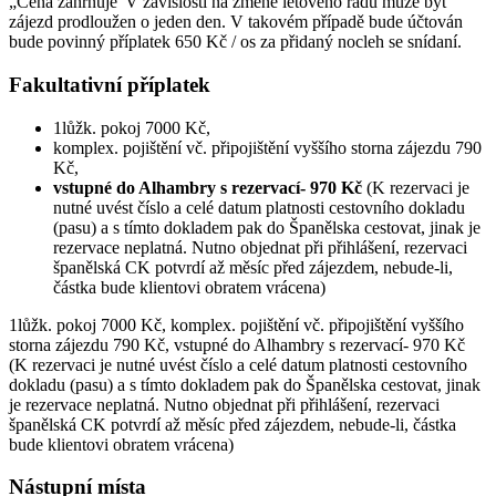
„Cena zahrnuje“V závislosti na změně letového řádu může být
zájezd prodloužen o jeden den. V takovém případě bude účtován
bude povinný příplatek 650 Kč / os za přidaný nocleh se snídaní.
Fakultativní příplatek
1lůžk. pokoj 7000 Kč,
komplex. pojištění vč. připojištění vyššího storna zájezdu 790
Kč,
vstupné do Alhambry s rezervací- 970 Kč
(K rezervaci je
nutné uvést číslo a celé datum platnosti cestovního dokladu
(pasu) a s tímto dokladem pak do Španělska cestovat, jinak je
rezervace neplatná. Nutno objednat při přihlášení, rezervaci
španělská CK potvrdí až měsíc před zájezdem, nebude-li,
částka bude klientovi obratem vrácena)
1lůžk. pokoj 7000 Kč, komplex. pojištění vč. připojištění vyššího
storna zájezdu 790 Kč, vstupné do Alhambry s rezervací- 970 Kč
(K rezervaci je nutné uvést číslo a celé datum platnosti cestovního
dokladu (pasu) a s tímto dokladem pak do Španělska cestovat, jinak
je rezervace neplatná. Nutno objednat při přihlášení, rezervaci
španělská CK potvrdí až měsíc před zájezdem, nebude-li, částka
bude klientovi obratem vrácena)
Nástupní místa