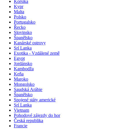
Korsika
Kypr
Malta
Polsko
Portugalsko
Řecko
Slovinsko
Španělsko
Kanárské ostrovy
Srí Lanka
Exotika - Vzdálené země
Egypt
Jordánsko
Kambodža
Keňa
Maroko
Mongolsko
Saudská Arábie
Španělsko
Spojené státy americké
Srí Lanka
Vietnam
Pohodové zájezdy do hor
Česká republika
Francie