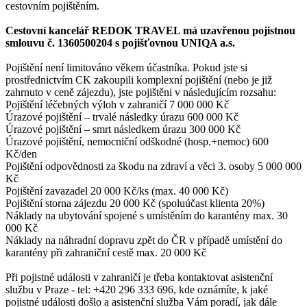
cestovním pojištěním.
Cestovní kancelář REDOK TRAVEL má uzavřenou pojistnou
smlouvu č. 1360500204 s pojišťovnou UNIQA a.s.
Pojištění není limitováno věkem účastníka. Pokud jste si
prostřednictvím CK zakoupili komplexní pojištění (nebo je již
zahrnuto v ceně zájezdu), jste pojištěni v následujícím rozsahu:
Pojištění léčebných výloh v zahraničí 7 000 000 Kč
Úrazové pojištění – trvalé následky úrazu 600 000 Kč
Úrazové pojištění – smrt následkem úrazu 300 000 Kč
Úrazové pojištění, nemocniční odškodné (hosp.+nemoc) 600
Kč/den
Pojištění odpovědnosti za škodu na zdraví a věci 3. osoby 5 000 000
Kč
Pojištění zavazadel 20 000 Kč/ks (max. 40 000 Kč)
Pojištění storna zájezdu 20 000 Kč (spoluúčast klienta 20%)
Náklady na ubytování spojené s umístěním do karantény max. 30
000 Kč
Náklady na náhradní dopravu zpět do ČR v případě umístění do
karantény při zahraniční cestě max. 20 000 Kč
Při pojistné události v zahraničí je třeba kontaktovat asistenční
službu v Praze - tel: +420 296 333 696, kde oznámíte, k jaké
pojistné události došlo a asistenční služba Vám poradí, jak dále