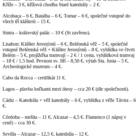
Kříže – 3 €, křížová chodba Staré katedrály – 2 €.
Alcobaça – 6 €, Batalha – 6 €, Tomar – 6 €, společné vstupné do
všech tří klášterů – 15 €.
Sintra – královský palác – 10 € (St zavřeno).
Lisabon: Klášter Jeronýmů – 6 €, Belémská věž – 5 €, společné
vstupné Belémská věž + Klášter Jeronýmů – 8 €, vyhlídka ve čtvrti
Belém – 5 €, projížďka tramvají – 2 € / 1 cesta, vyhlídková tramvaj
– 18 € / 1,5 hod. Pevnost sv. Jiří – 8,50 €, výtah Sta. Justa – 5 €,
Archeologické muzeum – 4 €.
Cabo da Rocca – certifikát 11 €.
Lagos – plavba loďkami mezi útesy – cca 20 € (dle společnosti).
Cádiz – Katedrála + věž katedrály – 6 €, vyhlídka z věže Távira – 6
€.
Córdoba – mešita – 11 €, Alcazar – 4,5 €. Flamenco (1 nápoj v
ceně) – cca 30 €.
Sevilla – Alcazar – 12,5 €, katedrála – 12 €.