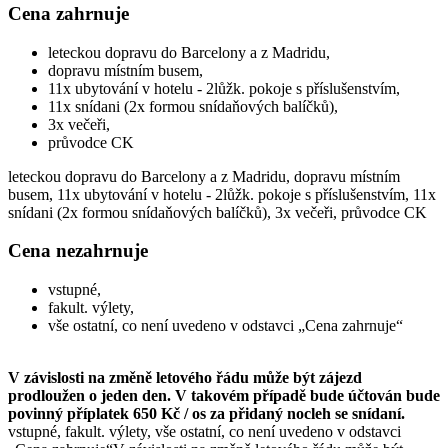
Cena zahrnuje
leteckou dopravu do Barcelony a z Madridu,
dopravu místním busem,
11x ubytování v hotelu - 2lůžk. pokoje s příslušenstvím,
11x snídani (2x formou snídaňových balíčků),
3x večeři,
průvodce CK
leteckou dopravu do Barcelony a z Madridu, dopravu místním
busem, 11x ubytování v hotelu - 2lůžk. pokoje s příslušenstvím, 11x
snídani (2x formou snídaňových balíčků), 3x večeři, průvodce CK
Cena nezahrnuje
vstupné,
fakult. výlety,
vše ostatní, co není uvedeno v odstavci „Cena zahrnuje“
V závislosti na změně letového řádu může být zájezd
prodloužen o jeden den. V takovém případě bude účtován bude
povinný příplatek 650 Kč / os za přidaný nocleh se snídaní.
vstupné, fakult. výlety, vše ostatní, co není uvedeno v odstavci