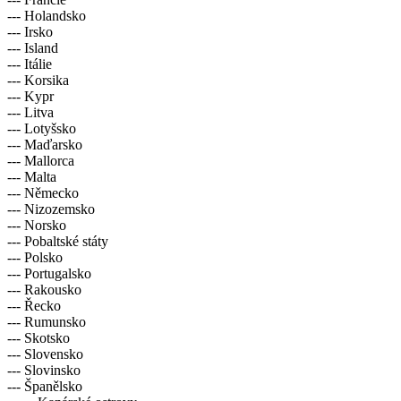
--- Holandsko
--- Irsko
--- Island
--- Itálie
--- Korsika
--- Kypr
--- Litva
--- Lotyšsko
--- Maďarsko
--- Mallorca
--- Malta
--- Německo
--- Nizozemsko
--- Norsko
--- Pobaltské státy
--- Polsko
--- Portugalsko
--- Rakousko
--- Řecko
--- Rumunsko
--- Skotsko
--- Slovensko
--- Slovinsko
--- Španělsko