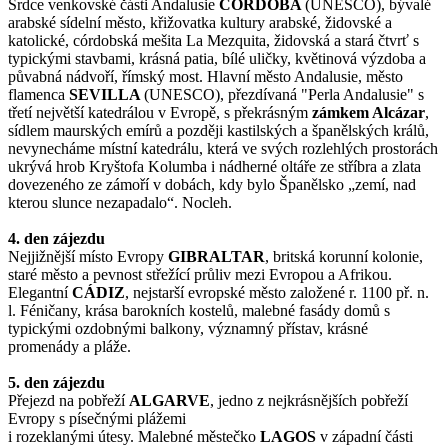
Srdce venkovské části Andalusie
CÓRDOBA
(UNESCO), bývalé
arabské sídelní město, křižovatka kultury arabské, židovské a
katolické, córdobská mešita La Mezquita, židovská a stará čtvrť s
typickými stavbami, krásná patia, bílé uličky, květinová výzdoba a
půvabná nádvoří, římský most. Hlavní město Andalusie, město
flamenca
SEVILLA
(UNESCO), přezdívaná "Perla Andalusie" s
třetí největší katedrálou v Evropě, s překrásným
zámkem Alcázar
,
sídlem maurských emírů a později kastilských a španělských králů,
nevynecháme místní katedrálu, která ve svých rozlehlých prostorách
ukrývá hrob Kryštofa Kolumba i nádherné oltáře ze stříbra a zlata
dovezeného ze zámoří v dobách, kdy bylo Španělsko „zemí, nad
kterou slunce nezapadalo“. Nocleh.
4. den zájezdu
Nejjižnější místo Evropy
GIBRALTAR
, britská korunní kolonie,
staré město a pevnost střežící průliv mezi Evropou a Afrikou.
Elegantní
CÁDIZ
, nejstarší evropské město založené r. 1100 př. n.
l. Féničany, krása barokních kostelů, malebné fasády domů s
typickými ozdobnými balkony, významný přístav, krásné
promenády a pláže.
5. den zájezdu
Přejezd na pobřeží
ALGARVE
, jedno z nejkrásnějších pobřeží
Evropy s písečnými plážemi
i rozeklanými útesy. Malebné městečko
LAGOS
v západní části