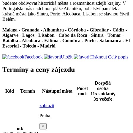
budeme obdivovat historická města a rozmanitost zdejší krajiny. V
Portugalsku nás nadchnou pláže Atlantiku, bohatství památek a
krásná města jako Sintra, Porto, Alcobaca, Lisabon se slavnou čtvrtí
Belém.
Malaga - Granada - Alhambra - Córdoba - Gibraltar - Cádiz -
Algarve - Lagos - Lisabon - Cabo da Roca - Sintra - Tomar -
Batalha - Alcobaca - Fátima - Coimbra - Porto - Salamanca - El
Escorial - Toledo - Madrid
Facebook
Uložit
Tisknout
Celý popis
Termíny a ceny zájezdu
Dospělá
Počet
osoba
Kód
Termín
Nástupní místa
nocí
11x snídaně,
3x večeře
zobrazit
Praha
×
od: