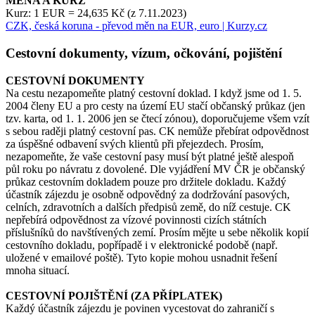
MĚNA A KURZ
Kurz: 1 EUR = 24,635 Kč (z 7.11.2023)
CZK, česká koruna - převod měn na EUR, euro | Kurzy.cz
Cestovní dokumenty, vízum, očkování, pojištění
CESTOVNÍ DOKUMENTY
Na cestu nezapomeňte platný cestovní doklad. I když jsme od 1. 5.
2004 členy EU a pro cesty na území EU stačí občanský průkaz (jen
tzv. karta, od 1. 1. 2006 jen se čtecí zónou), doporučujeme všem vzít
s sebou raději platný cestovní pas. CK nemůže přebírat odpovědnost
za úspěšné odbavení svých klientů při přejezdech. Prosím,
nezapomeňte, že vaše cestovní pasy musí být platné ještě alespoň
půl roku po návratu z dovolené. Dle vyjádření MV ČR je občanský
průkaz cestovním dokladem pouze pro držitele dokladu. Každý
účastník zájezdu je osobně odpovědný za dodržování pasových,
celních, zdravotních a dalších předpisů země, do níž cestuje. CK
nepřebírá odpovědnost za vízové povinnosti cizích státních
příslušníků do navštívených zemí. Prosím mějte u sebe několik kopií
cestovního dokladu, popřípadě i v elektronické podobě (např.
uložené v emailové poště). Tyto kopie mohou usnadnit řešení
mnoha situací.
CESTOVNÍ POJIŠTĚNÍ (ZA PŘÍPLATEK)
Každý účastník zájezdu je povinen vycestovat do zahraničí s