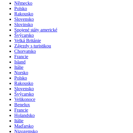
Německo
Polsko
Rakousko
Slovensko
Slovinsko
Spojené státy americké
Švýcarsko
Velká Británie
Zájezdy s turistikou
Chorvatsko
Francie
Island
Itálie
Norsko
Polsko
Rakousko
Slovensko
Švýcarsko
Velikonoce
Benelux
Francie
Holandsko
Itálie
Maďarsko
Nizozemsko