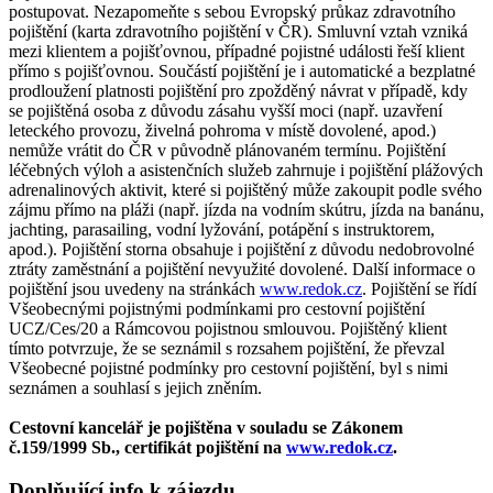
postupovat. Nezapomeňte s sebou Evropský průkaz zdravotního
pojištění (karta zdravotního pojištění v ČR). Smluvní vztah vzniká
mezi klientem a pojišťovnou, případné pojistné události řeší klient
přímo s pojišťovnou. Součástí pojištění je i automatické a bezplatné
prodloužení platnosti pojištění pro zpožděný návrat v případě, kdy
se pojištěná osoba z důvodu zásahu vyšší moci (např. uzavření
leteckého provozu, živelná pohroma v místě dovolené, apod.)
nemůže vrátit do ČR v původně plánovaném termínu. Pojištění
léčebných výloh a asistenčních služeb zahrnuje i pojištění plážových
adrenalinových aktivit, které si pojištěný může zakoupit podle svého
zájmu přímo na pláži (např. jízda na vodním skútru, jízda na banánu,
jachting, parasailing, vodní lyžování, potápění s instruktorem,
apod.). Pojištění storna obsahuje i pojištění z důvodu nedobrovolné
ztráty zaměstnání a pojištění nevyužité dovolené. Další informace o
pojištění jsou uvedeny na stránkách
www.redok.cz
. Pojištění se řídí
Všeobecnými pojistnými podmínkami pro cestovní pojištění
UCZ/Ces/20 a Rámcovou pojistnou smlouvou. Pojištěný klient
tímto potvrzuje, že se seznámil s rozsahem pojištění, že převzal
Všeobecné pojistné podmínky pro cestovní pojištění, byl s nimi
seznámen a souhlasí s jejich zněním.
Cestovní kancelář je pojištěna v souladu se Zákonem
č.159/1999 Sb., certifikát pojištění na
www.redok.cz
.
Doplňující info k zájezdu