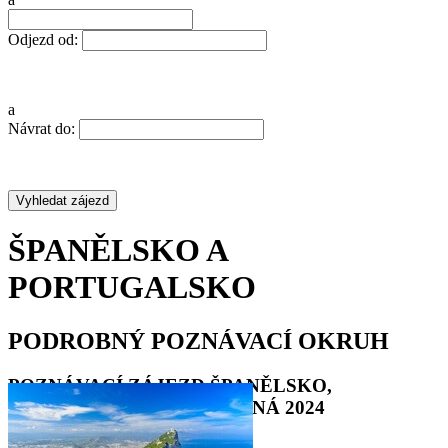
Odjezd od:
a
Návrat do:
ŠPANĚLSKO A
PORTUGALSKO
PODROBNÝ POZNÁVACÍ OKRUH
POZNÁVACÍ ZÁJEZD ŠPANĚLSKO,
PORTUGALSKO, DOVOLENÁ 2024
•
•
•
•
•
•
•
•
•
•
•
•
•