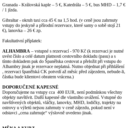
Granada - Královská kaple – 5 €, Katedrála – 5 €, bus MHD – 1,7 €
/ 1 jízda.
Gibraltar - okruh taxi cca 45 € na 1,5 hod. (v ceně jsou zahrnuty
vstupy do jeskyně a přírodní rezervace, které samy o sobě stojí 21
€), lanovka – 26 € zp.
Fakultativní příplatek:
ALHAMBRA
– vstupné s rezervací - 970 Kč (k rezervaci je nutné
uvést číslo a celé datum platnosti cestovního dokladu (pasu) a s
tímto dokladem pak do Španělska cestovat a přeložit při vstupu do
Alhambry jinak je rezervace neplatná. Nutno objednat při přihlášení
, rezervaci španělská CK potvrdí až měsíc před zájezdem, nebude-li,
částka bude klientovi obratem vrácena.)
DOPORUČENÉ KAPESNÉ
Doporučujeme na vstupy cca 400 EUR, není podmínkou všechny
objekty navštívit. Další kapesné dle vlastního uvážení. Vstupné do
navštívených objektů, vláčky, lanovky, MHD, lodičky, trajekty na
ostrovy u výletů nejsou zahrnuty v ceně zájezdu, pokud není v
odstavci „cena zahrnuje“ výslovně uvedeno jinak.