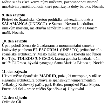
Město si nás získá kouzelnými uličkami, pozoruhodnou historií,
množstvím pamětihodností, které pocházejí z doby baroka. Nocleh.
9. den zájezdu
Přejezd do Španělska. Cestou prohlídka univerzitního města
SALAMANCA
(UNESCO) se Starou a Novou katedrálou,
římským mostem, malebným náměstím Plaza Mayor a Domem
mušlí. Nocleh.
10. den zájezdu
Úpatí pohoří Sierra de Guadarrama a monumentální zámek a
královský pantheon
EL ESCORIAL
(UNESCO), jedinečné dílo
španělské architektury. Město mešit, synagog a kostelů nad řekou
Río Tajo.
TOLEDO
(UNESCO), krásná gotická katedrála, dům
malíře El Greca, bývalá synagoga Santa Maria la Blanca aj. Nocleh.
11. den zájezdu
Hlavní město Španělska
MADRID
, pulzující metropole, v níž se
elegantní architektura potkává se španělským temperamentem.
Velkolepý Královský palác, park Retiro, pompézní Plaza Mayor,
Puerta del Sol – srdce celého Španělska aj. Ubytování.
12. den zájezdu
Odlet do ČR.