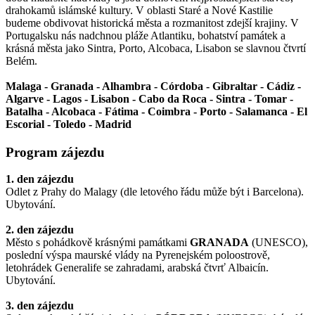
drahokamů islámské kultury. V oblasti Staré a Nové Kastilie
budeme obdivovat historická města a rozmanitost zdejší krajiny. V
Portugalsku nás nadchnou pláže Atlantiku, bohatství památek a
krásná města jako Sintra, Porto, Alcobaca, Lisabon se slavnou čtvrtí
Belém.
Malaga - Granada - Alhambra - Córdoba - Gibraltar - Cádiz -
Algarve - Lagos - Lisabon - Cabo da Roca - Sintra - Tomar -
Batalha - Alcobaca - Fátima - Coimbra - Porto - Salamanca - El
Escorial - Toledo - Madrid
Program zájezdu
1. den zájezdu
Odlet z Prahy do Malagy (dle letového řádu může být i Barcelona).
Ubytování.
2. den zájezdu
Město s pohádkově krásnými památkami
GRANADA
(UNESCO),
poslední výspa maurské vlády na Pyrenejském poloostrově,
letohrádek Generalife se zahradami, arabská čtvrť Albaicín.
Ubytování.
3. den zájezdu