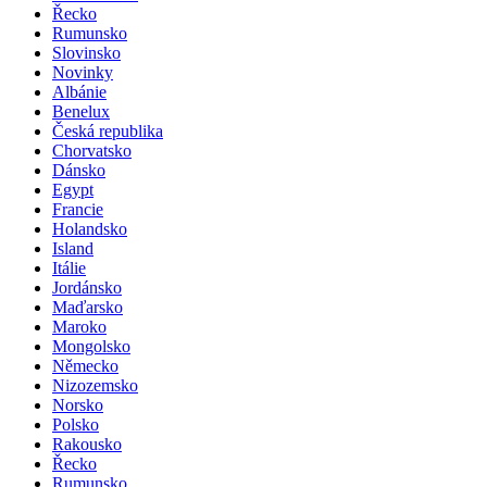
Řecko
Rumunsko
Slovinsko
Novinky
Albánie
Benelux
Česká republika
Chorvatsko
Dánsko
Egypt
Francie
Holandsko
Island
Itálie
Jordánsko
Maďarsko
Maroko
Mongolsko
Německo
Nizozemsko
Norsko
Polsko
Rakousko
Řecko
Rumunsko