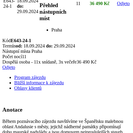
E643-
18.09.2024
11
36 490 Kč
Odjeto
Přehled
24-1
do:
nástupních
29.09.2024
míst
Praha
Kód
E643-24-1
Termín
od:
18.09.2024
do:
29.09.2024
Nástupní místa
Praha
Počet nocí
11
Dospělá osoba - 11x snídaně, 3x večeře
36 490 Kč
Odjeto
Program zájezdu
Bližší informace k zájezdu
Ohlasy klientů
Anotace
Během poznávacího zájezdu navštívíme ve Španělsku malebnou
oblast Andalusie s městy, jejichž nádherné památky připomínají
dobu maurské nadvlády a jsou domovem nejproslulejších staveb,