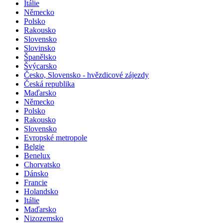
Itálie
Německo
Polsko
Rakousko
Slovensko
Slovinsko
Španělsko
Švýcarsko
Česko, Slovensko - hvězdicové zájezdy
Česká republika
Maďarsko
Německo
Polsko
Rakousko
Slovensko
Evropské metropole
Belgie
Benelux
Chorvatsko
Dánsko
Francie
Holandsko
Itálie
Maďarsko
Nizozemsko