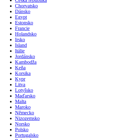
Česká republika
Chorvatsko
Dánsko
Egypt
Estonsko
Francie
Holandsko
Irsko
Island
Itálie
Jordánsko
Kambodža
Keňa
Korsika
Kypr
Litva
Lotyšsko
Maďarsko
Malta
Maroko
Německo
Nizozemsko
Norsko
Polsko
Portugalsko