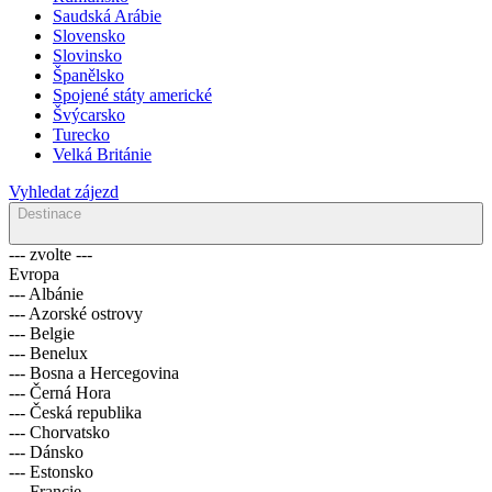
Saudská Arábie
Slovensko
Slovinsko
Španělsko
Spojené státy americké
Švýcarsko
Turecko
Velká Británie
Vyhledat zájezd
Destinace
--- zvolte ---
Evropa
--- Albánie
--- Azorské ostrovy
--- Belgie
--- Benelux
--- Bosna a Hercegovina
--- Černá Hora
--- Česká republika
--- Chorvatsko
--- Dánsko
--- Estonsko
--- Francie