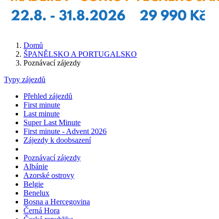
Domů
ŠPANĚLSKO A PORTUGALSKO
Poznávací zájezdy
Typy zájezdů
Přehled zájezdů
First minute
Last minute
Super Last Minute
First minute - Advent 2026
Zájezdy k doobsazení
Poznávací zájezdy
Albánie
Azorské ostrovy
Belgie
Benelux
Bosna a Hercegovina
Černá Hora