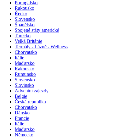
Portugalsko
Rakousko
Řecko
Slovensko
Španělsko
Spojené státy americké
Turecko
Velká Británie
Termály - Lázně - Wellness
Chorvatsko
Itálie
Maďarsko
Rakousko
Rumunsko
Slovensko
Slovinsko
Adventní zájezdy
Belgie
Česká republika
Chorvatsko
Dánsko
Francie
Itálie
Maďarsko
Německo