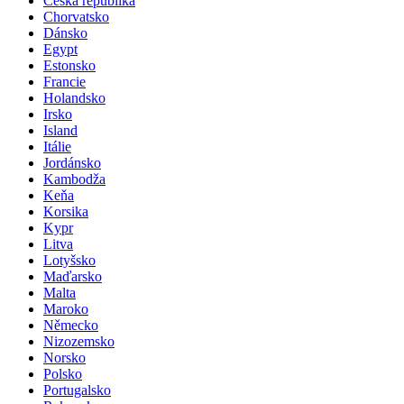
Česká republika
Chorvatsko
Dánsko
Egypt
Estonsko
Francie
Holandsko
Irsko
Island
Itálie
Jordánsko
Kambodža
Keňa
Korsika
Kypr
Litva
Lotyšsko
Maďarsko
Malta
Maroko
Německo
Nizozemsko
Norsko
Polsko
Portugalsko