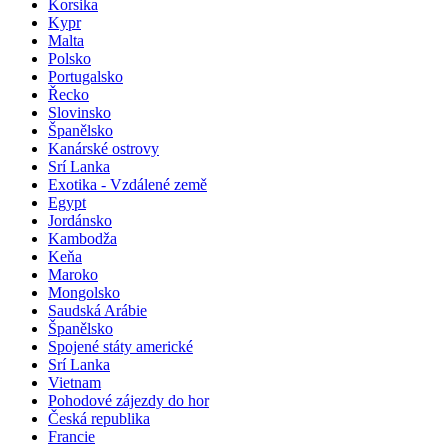
Korsika
Kypr
Malta
Polsko
Portugalsko
Řecko
Slovinsko
Španělsko
Kanárské ostrovy
Srí Lanka
Exotika - Vzdálené země
Egypt
Jordánsko
Kambodža
Keňa
Maroko
Mongolsko
Saudská Arábie
Španělsko
Spojené státy americké
Srí Lanka
Vietnam
Pohodové zájezdy do hor
Česká republika
Francie