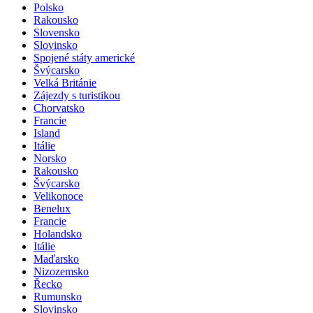
Polsko
Rakousko
Slovensko
Slovinsko
Spojené státy americké
Švýcarsko
Velká Británie
Zájezdy s turistikou
Chorvatsko
Francie
Island
Itálie
Norsko
Rakousko
Švýcarsko
Velikonoce
Benelux
Francie
Holandsko
Itálie
Maďarsko
Nizozemsko
Řecko
Rumunsko
Slovinsko