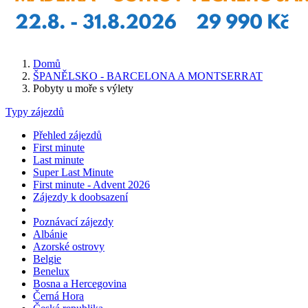
Domů
ŠPANĚLSKO - BARCELONA A MONTSERRAT
Pobyty u moře s výlety
Typy zájezdů
Přehled zájezdů
First minute
Last minute
Super Last Minute
First minute - Advent 2026
Zájezdy k doobsazení
Poznávací zájezdy
Albánie
Azorské ostrovy
Belgie
Benelux
Bosna a Hercegovina
Černá Hora