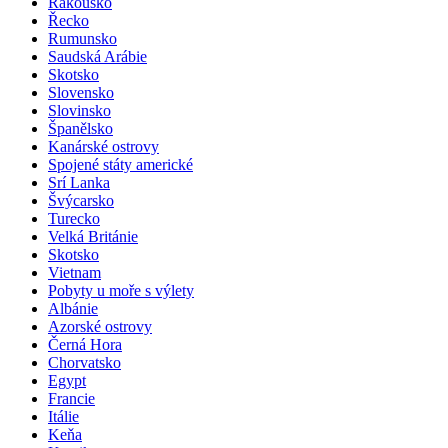
Rakousko
Řecko
Rumunsko
Saudská Arábie
Skotsko
Slovensko
Slovinsko
Španělsko
Kanárské ostrovy
Spojené státy americké
Srí Lanka
Švýcarsko
Turecko
Velká Británie
Skotsko
Vietnam
Pobyty u moře s výlety
Albánie
Azorské ostrovy
Černá Hora
Chorvatsko
Egypt
Francie
Itálie
Keňa