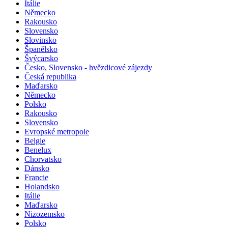
Itálie
Německo
Rakousko
Slovensko
Slovinsko
Španělsko
Švýcarsko
Česko, Slovensko - hvězdicové zájezdy
Česká republika
Maďarsko
Německo
Polsko
Rakousko
Slovensko
Evropské metropole
Belgie
Benelux
Chorvatsko
Dánsko
Francie
Holandsko
Itálie
Maďarsko
Nizozemsko
Polsko