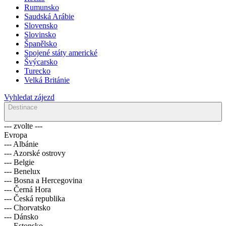
Rumunsko
Saudská Arábie
Slovensko
Slovinsko
Španělsko
Spojené státy americké
Švýcarsko
Turecko
Velká Británie
Vyhledat zájezd
Destinace
--- zvolte ---
Evropa
--- Albánie
--- Azorské ostrovy
--- Belgie
--- Benelux
--- Bosna a Hercegovina
--- Černá Hora
--- Česká republika
--- Chorvatsko
--- Dánsko
--- Estonsko