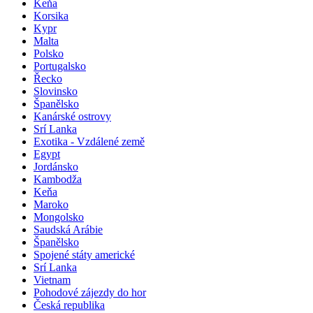
Keňa
Korsika
Kypr
Malta
Polsko
Portugalsko
Řecko
Slovinsko
Španělsko
Kanárské ostrovy
Srí Lanka
Exotika - Vzdálené země
Egypt
Jordánsko
Kambodža
Keňa
Maroko
Mongolsko
Saudská Arábie
Španělsko
Spojené státy americké
Srí Lanka
Vietnam
Pohodové zájezdy do hor
Česká republika