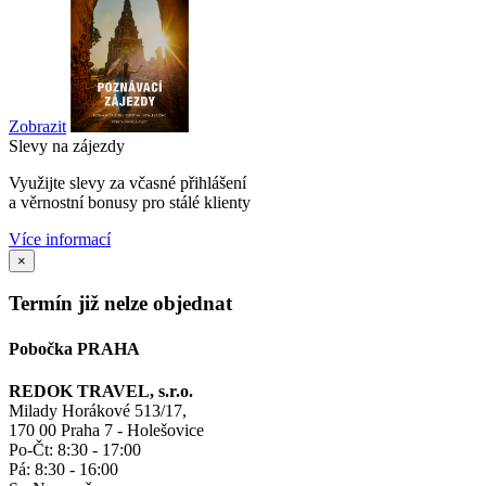
Zobrazit
Slevy na zájezdy
Využijte slevy za včasné přihlášení
a věrnostní bonusy pro stálé klienty
Více informací
×
Termín již nelze objednat
Pobočka PRAHA
REDOK TRAVEL, s.r.o.
Milady Horákové 513/17,
170 00 Praha 7 - Holešovice
Po-Čt:
8:30 - 17:00
Pá:
8:30 - 16:00