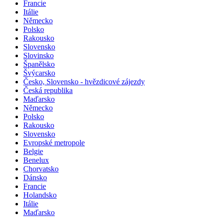
Francie
Itálie
Německo
Polsko
Rakousko
Slovensko
Slovinsko
Španělsko
Švýcarsko
Česko, Slovensko - hvězdicové zájezdy
Česká republika
Maďarsko
Německo
Polsko
Rakousko
Slovensko
Evropské metropole
Belgie
Benelux
Chorvatsko
Dánsko
Francie
Holandsko
Itálie
Maďarsko