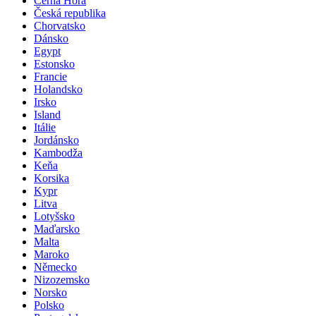
Černá Hora
Česká republika
Chorvatsko
Dánsko
Egypt
Estonsko
Francie
Holandsko
Irsko
Island
Itálie
Jordánsko
Kambodža
Keňa
Korsika
Kypr
Litva
Lotyšsko
Maďarsko
Malta
Maroko
Německo
Nizozemsko
Norsko
Polsko