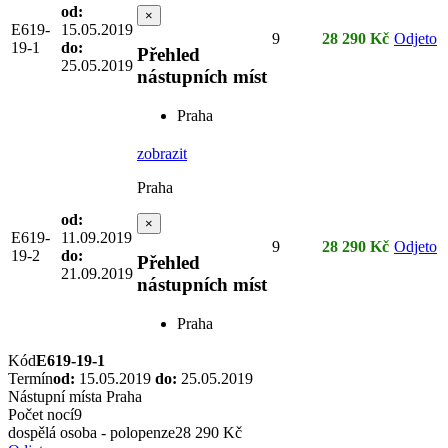
od:
×
E619-
15.05.2019
9
28 290 Kč
Odjeto
19-1
do:
Přehled
25.05.2019
nástupních míst
Praha
zobrazit
Praha
od:
×
E619-
11.09.2019
9
28 290 Kč
Odjeto
19-2
do:
Přehled
21.09.2019
nástupních míst
Praha
Kód
E619-19-1
Termín
od:
15.05.2019
do:
25.05.2019
Nástupní místa
Praha
Počet nocí
9
dospělá osoba - polopenze
28 290 Kč