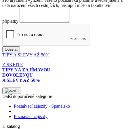
Pro urychlení vyřízení Vašeho požadavku prosíme uveďte jména a
data narození všech cestujících, nástupní místo a fakultativní
příplatky
TIPY A SLEVY AŽ 50%
ZÍSKEJTE
TIPY NA ZAJÍMAVOU
DOVOLENOU
A SLEVY AŽ 50%
Další doporučené kategorie
Poznávací zájezdy - Španělsko
Poznávací zájezdy
E-katalog