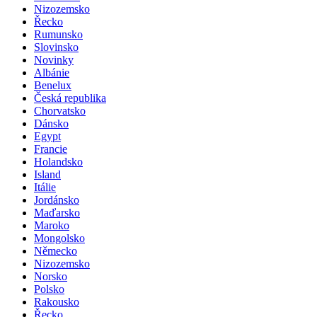
Nizozemsko
Řecko
Rumunsko
Slovinsko
Novinky
Albánie
Benelux
Česká republika
Chorvatsko
Dánsko
Egypt
Francie
Holandsko
Island
Itálie
Jordánsko
Maďarsko
Maroko
Mongolsko
Německo
Nizozemsko
Norsko
Polsko
Rakousko
Řecko