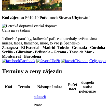
Kód zájezdu:
E619-19
Počet nocí:
Strava:
Ubytování:
Letecká doprava
Cena na vyžádání
Jedinečné památky, královské paláce a katedrály, světoznámá
muzea, tapas, flamenco, moře, to vše je Španělsko.
Zaragoza - El Escorial - Madrid -Toledo - Granada - Córdoba -
Sevilla - Gibraltar - Peňíscola - Gerona - Tossa de Mar -
Montserrat - Barcelona
Facebook
Uložit
Tisknout
Celý popis
Termíny a ceny zájezdu
dospělá
Počet
Kód
Termín
Nástupní místa
osoba
nocí
polopenze
zobrazit
Praha