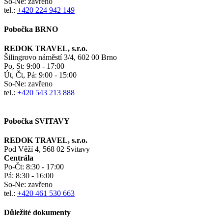
So-Ne:
zavřeno
tel.:
+420 224 942 149
Pobočka BRNO
REDOK TRAVEL, s.r.o.
Šilingrovo náměstí 3/4, 602 00 Brno
Po, St:
9:00 - 17:00
Út, Čt, Pá: 9:00 - 15:00
So-Ne:
zavřeno
tel.:
+420 543 213 888
Pobočka SVITAVY
REDOK TRAVEL, s.r.o.
Pod Věží 4, 568 02 Svitavy
Centrála
Po-Čt:
8:30 - 17:00
Pá:
8:30 - 16:00
So-Ne:
zavřeno
tel.:
+420 461 530 663
Důležité dokumenty