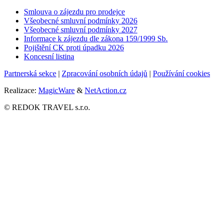
Smlouva o zájezdu pro prodejce
Všeobecné smluvní podmínky
2026
Všeobecné smluvní podmínky 2027
Informace k zájezdu dle zákona 159/1999 Sb.
Pojištění CK proti úpadku
2026
Koncesní listina
Partnerská sekce
|
Zpracování osobních údajů
|
Používání cookies
Realizace:
MagicWare
&
NetAction.cz
© REDOK TRAVEL s.r.o.