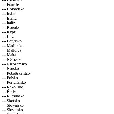
--- Francie
--- Holandsko
--- Irsko
--- Island
--- Itálie
--- Korsika
--- Kypr
--- Litva
--- Lotyšsko
--- Maďarsko
--- Mallorca
--- Malta
--- Německo
--- Nizozemsko
--- Norsko
--- Pobaltské státy
--- Polsko
--- Portugalsko
--- Rakousko
--- Řecko
--- Rumunsko
--- Skotsko
--- Slovensko
--- Slovinsko