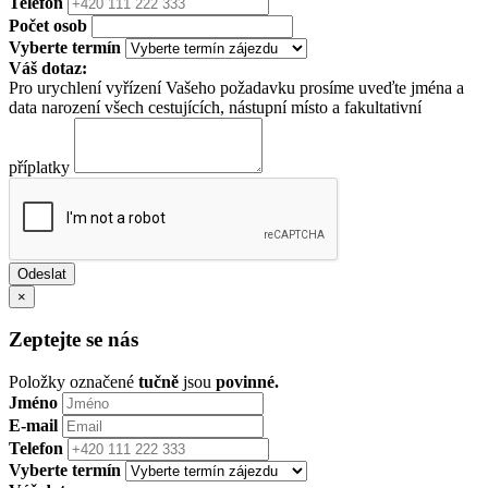
Telefon
Počet osob
Vyberte termín
Váš dotaz:
Pro urychlení vyřízení Vašeho požadavku prosíme uveďte jména a
data narození všech cestujících, nástupní místo a fakultativní
příplatky
×
Zeptejte se nás
Položky označené
tučně
jsou
povinné.
Jméno
E-mail
Telefon
Vyberte termín