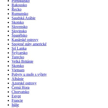
Portugalsko
Rakousko
Řecko
Rumunsko
Saudská Arábie
Skotsko
Slovensko
Slovinsko
Španělsko
Kanárské ostrovy
Spojené státy americké
Srí Lanka
Švýcarsko
Turecko
Velká Británie
Skotsko
Vietnam
Pobyty u moře s výlety
Albánie
Azorské ostrovy
Černá Hora
Chorvatsko
Egypt
Francie
Itálie