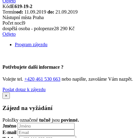
Odjeto
Kód
E619-19-2
Termín
od:
11.09.2019
do:
21.09.2019
Nástupní místa
Praha
Počet nocí
9
dospělá osoba - polopenze
28 290 Kč
Odjeto
Program zájezdu
Potřebujete další informace ?
Volejte tel.
+420 461 530 663
nebo napište, zavoláme Vám nazpět.
Poslat dotaz k zájezdu
×
Zájezd na vyžádání
Položky označené
tučně
jsou
povinné.
Jméno
E-mail