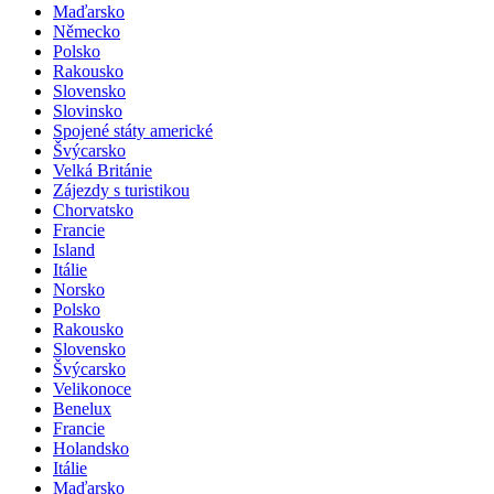
Maďarsko
Německo
Polsko
Rakousko
Slovensko
Slovinsko
Spojené státy americké
Švýcarsko
Velká Británie
Zájezdy s turistikou
Chorvatsko
Francie
Island
Itálie
Norsko
Polsko
Rakousko
Slovensko
Švýcarsko
Velikonoce
Benelux
Francie
Holandsko
Itálie
Maďarsko