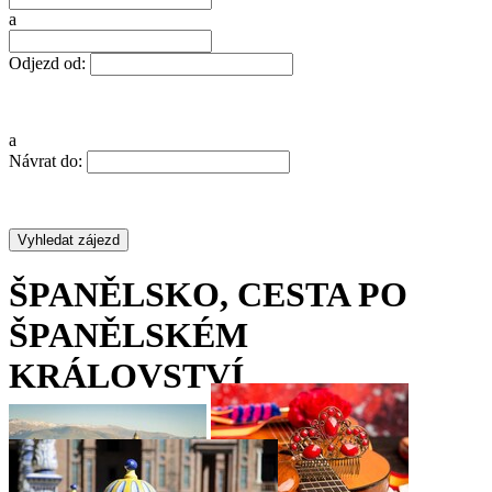
a
Odjezd od:
a
Návrat do:
ŠPANĚLSKO, CESTA PO
ŠPANĚLSKÉM
KRÁLOVSTVÍ
•
•
•
•
•
•
•