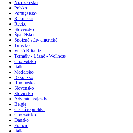
Nizozemsko
Polsko
Portugalsko
Rakousko
Řecko
Slovensko
Španělsko
Spojené státy americké
Turecko
Velká Británie
Termály - Lázně - Wellness
Chorvatsko
Itálie
Maďarsko
Rakousko
Rumunsko
Slovensko
Slovinsko
Adventní zájezdy
Belgie
Česká republika
Chorvatsko
Dánsko
Francie
Itálie