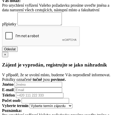
Váš dotaz:
Pro urychlení vyřízení Vašeho požadavku prosíme uveďte jména a
data narození všech cestujících, nástupní místo a fakultativní
příplatky
×
Zájezd je vyprodán, registrujte se jako náhradník
V případě, že se uvolní místo, budeme Vás neprodleně informovat.
Položky označené
tučně
jsou
povinné.
Jméno
E-mail
Telefon
Počet osob
Vyberte termín
Poznámka: