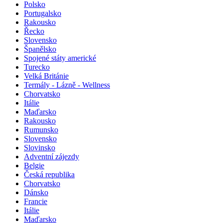
Polsko
Portugalsko
Rakousko
Řecko
Slovensko
Španělsko
Spojené státy americké
Turecko
Velká Británie
Termály - Lázně - Wellness
Chorvatsko
Itálie
Maďarsko
Rakousko
Rumunsko
Slovensko
Slovinsko
Adventní zájezdy
Belgie
Česká republika
Chorvatsko
Dánsko
Francie
Itálie
Maďarsko