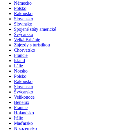
Německo
Polsko
Rakousko
Slovensko
Slovinsko
Spojené státy americké
Švýcarsko
Velká Británie
Zájezdy s turistikou
Chorvatsko
Francie
Island
Itálie
Norsko
Polsko
Rakousko
Slovensko
Švýcarsko
Velikonoce
Benelux
Francie
Holandsko
Itálie
Maďarsko
Nizozemsko