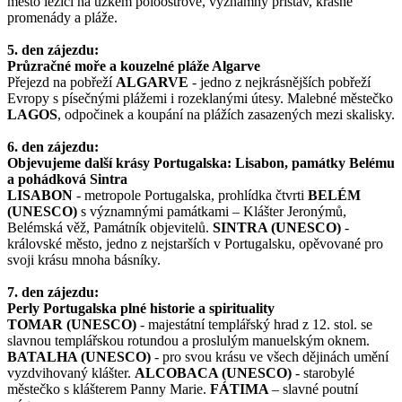
město ležící na úzkém poloostrově, významný přístav, krásné
promenády a pláže.
5. den zájezdu:
Průzračné moře a kouzelné pláže Algarve
Přejezd na pobřeží
ALGARVE
- jedno z nejkrásnějších pobřeží
Evropy s písečnými plážemi i rozeklanými útesy. Malebné městečko
LAGOS
, odpočinek a koupání na plážích zasazených mezi skalisky.
6. den zájezdu:
Objevujeme další krásy Portugalska: Lisabon, památky Belému
a pohádková Sintra
LISABON
- metropole Portugalska, prohlídka čtvrti
BELÉM
(UNESCO)
s významnými památkami – Klášter Jeronýmů,
Belémská věž, Památník objevitelů.
SINTRA (UNESCO)
-
královské město, jedno z nejstarších v Portugalsku, opěvované pro
svoji krásu mnoha básníky.
7. den zájezdu:
Perly Portugalska plné historie a spirituality
TOMAR (UNESCO)
- majestátní templářský hrad z 12. stol. se
slavnou templářskou rotundou a proslulým manuelským oknem.
BATALHA (UNESCO)
- pro svou krásu ve všech dějinách umění
vyzdvihovaný klášter.
ALCOBACA (UNESCO)
- starobylé
městečko s klášterem Panny Marie.
FÁTIMA
– slavné poutní