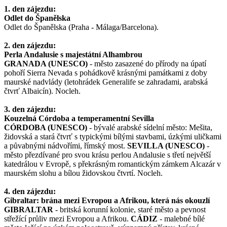
1. den zájezdu:
Odlet do Španělska
Odlet do Španělska (Praha - Málaga/Barcelona).
2. den zájezdu:
Perla Andalusie s majestátní Alhambrou
GRANADA (UNESCO)
- město zasazené do přírody na úpatí
pohoří Sierra Nevada s pohádkově krásnými památkami z doby
maurské nadvlády (letohrádek Generalife se zahradami, arabská
čtvrť Albaicín). Nocleh.
3. den zájezdu:
Kouzelná Córdoba a temperamentní Sevilla
CÓRDOBA (UNESCO)
- bývalé arabské sídelní město: Mešita,
židovská a stará čtvrť s typickými bílými stavbami, úzkými uličkami
a půvabnými nádvořími, římský most.
SEVILLA (UNESCO)
-
město přezdívané pro svou krásu perlou Andalusie s třetí největší
katedrálou v Evropě, s překrásným romantickým zámkem Alcazár v
maurském slohu a bílou židovskou čtvrtí. Nocleh.
4. den zájezdu:
Gibraltar: brána mezi Evropou a Afrikou, která nás okouzlí
GIBRALTAR
- britská korunní kolonie, staré město a pevnost
střežící průliv mezi Evropou a Afrikou.
CÁDIZ
- malebné bílé