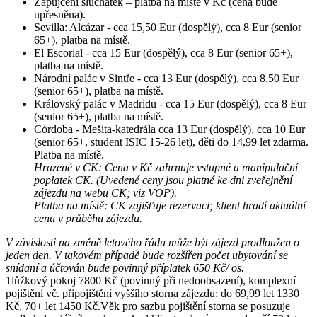
Zapůjčení sluchátek
–
platba na místě v Kč (cena bude
upřesněna).
Sevilla: Alcázar - cca 15,50 Eur (dospělý), cca 8 Eur (senior
65+), platba na místě.
El Escorial - cca 15 Eur (dospělý), cca 8 Eur (senior 65+),
platba na místě.
Národní palác v Sintře - cca 13 Eur (dospělý), cca 8,50 Eur
(senior 65+), platba na místě.
Královský palác v Madridu - cca 15 Eur (dospělý), cca 8 Eur
(senior 65+), platba na místě.
Córdoba - Mešita-katedrála cca 13 Eur (dospělý), cca 10 Eur
(senior 65+, student ISIC 15-26 let), děti do 14,99 let zdarma.
Platba na místě.
Hrazené v CK: Cena v Kč zahrnuje vstupné a manipulační
poplatek CK. (Uvedené ceny jsou platné ke dni zveřejnění
zájezdu na webu CK; viz VOP).
Platba na místě: CK zajišťuje rezervaci; klient hradí aktuální
cenu v průběhu zájezdu.
V závislosti na změně letového řádu může být zájezd prodloužen o
jeden den. V takovém případě bude rozšířen počet ubytování se
snídaní a účtován bude povinný příplatek 650 Kč/ os.
1lůžkový pokoj 7800 Kč (povinný při nedoobsazení), komplexní
pojištění vč. připojištění vyššího storna zájezdu: do 69,99 let 1330
Kč, 70+ let 1450 Kč.Věk pro sazbu pojištění storna se posuzuje