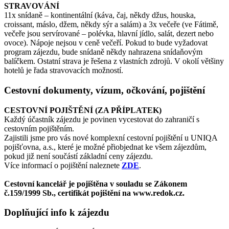
STRAVOVÁNÍ
11x snídaně – kontinentální (káva, čaj, někdy džus, houska,
croissant, máslo, džem, někdy sýr a salám) a 3x večeře (ve Fátimě,
večeře jsou servírované – polévka, hlavní jídlo, salát, dezert nebo
ovoce). Nápoje nejsou v ceně večeří. Pokud to bude vyžadovat
program zájezdu, bude snídaně někdy nahrazena snídaňovým
balíčkem. Ostatní strava je řešena z vlastních zdrojů. V okolí většiny
hotelů je řada stravovacích možností.
Cestovní dokumenty, vízum, očkování, pojištění
CESTOVNÍ POJIŠTĚNÍ (ZA PŘÍPLATEK)
Každý účastník zájezdu je povinen vycestovat do zahraničí s
cestovním pojištěním.
Zajistili jsme pro vás nové komplexní cestovní pojištění u UNIQA
pojišťovna, a.s., které je možné přiobjednat ke všem zájezdům,
pokud již není součástí základní ceny zájezdu.
Více informací o pojištění naleznete
ZDE
.
Cestovní kancelář je pojištěna v souladu se Zákonem
č.159/1999 Sb., certifikát pojištění na www.redok.cz.
Doplňující info k zájezdu