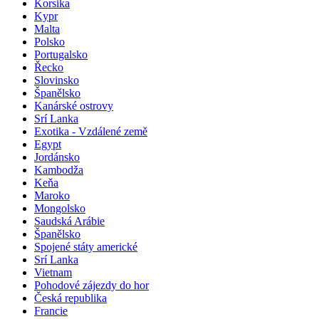
Korsika
Kypr
Malta
Polsko
Portugalsko
Řecko
Slovinsko
Španělsko
Kanárské ostrovy
Srí Lanka
Exotika - Vzdálené země
Egypt
Jordánsko
Kambodža
Keňa
Maroko
Mongolsko
Saudská Arábie
Španělsko
Spojené státy americké
Srí Lanka
Vietnam
Pohodové zájezdy do hor
Česká republika
Francie