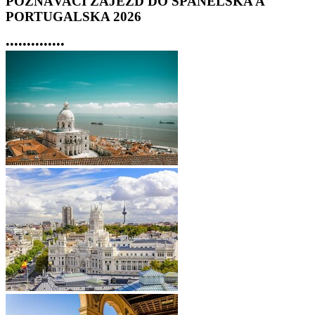
POZNÁVACÍ ZÁJEZD DO ŠPANĚLSKA A
PORTUGALSKA 2026
•
•
•
•
•
•
•
•
•
•
•
•
•
•