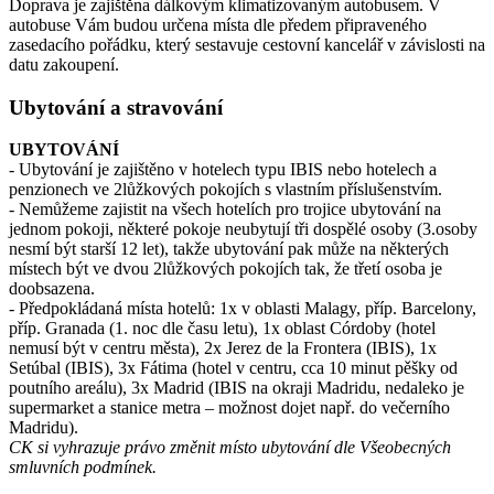
Doprava je zajištěna dálkovým klimatizovaným autobusem. V
autobuse Vám budou určena místa dle předem připraveného
zasedacího pořádku, který sestavuje cestovní kancelář v závislosti na
datu zakoupení.
Ubytování a stravování
UBYTOVÁNÍ
- Ubytování je zajištěno v hotelech typu IBIS nebo hotelech a
penzionech ve 2lůžkových pokojích s vlastním příslušenstvím.
- Nemůžeme zajistit na všech hotelích pro trojice ubytování na
jednom pokoji, některé pokoje neubytují tři dospělé osoby (3.osoby
nesmí být starší 12 let), takže ubytování pak může na některých
místech být ve dvou 2lůžkových pokojích tak, že třetí osoba je
doobsazena.
- Předpokládaná místa hotelů: 1x v oblasti Malagy, příp. Barcelony,
příp. Granada (1. noc dle času letu), 1x oblast Córdoby (hotel
nemusí být v centru města), 2x Jerez de la Frontera (IBIS), 1x
Setúbal (IBIS), 3x Fátima (hotel v centru, cca 10 minut pěšky od
poutního areálu), 3x Madrid (IBIS na okraji Madridu, nedaleko je
supermarket a stanice metra – možnost dojet např. do večerního
Madridu).
CK si vyhrazuje právo změnit místo ubytování dle Všeobecných
smluvních podmínek.