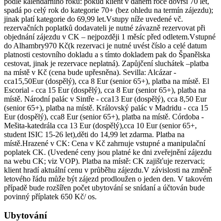
podle kalendářního roku: pokud klient v daném roce dovrší 70 let,
spadá po celý rok do kategorie 70+ (bez ohledu na termín zájezdu);
jinak platí kategorie do 69,99 let.Vstupy níže uvedené vč.
rezervačních poplatků dodavateli je nutné závazně rezervovat při
objednání zájezdu v CK – nejpozději 1 měsíc před odletem.Vstupné
do Alhambry970 Kč(k rezervaci je nutné uvést číslo a celé datum
platnosti cestovního dokladu a s tímto dokladem pak do Španělska
cestovat, jinak je rezervace neplatná). Zapůjčení sluchátek –platba
na místě v Kč (cena bude upřesněna). Sevilla: Alcázar -
cca15,50Eur (dospělý), cca 8 Eur (senior 65+), platba na místě. El
Escorial - cca 15 Eur (dospělý), cca 8 Eur (senior 65+), platba na
místě. Národní palác v Sintře - cca13 Eur (dospělý), cca 8,50 Eur
(senior 65+), platba na místě. Královský palác v Madridu - cca 15
Eur (dospělý), cca8 Eur (senior 65+), platba na místě. Córdoba -
Mešita-katedrála cca 13 Eur (dospělý),cca 10 Eur (senior 65+,
student ISIC 15-26 let),děti do 14,99 let zdarma. Platba na
místě.Hrazené v CK: Cena v Kč zahrnuje vstupné a manipulační
poplatek CK. (Uvedené ceny jsou platné ke dni zveřejnění zájezdu
na webu CK; viz VOP). Platba na místě: CK zajišťuje rezervaci;
klient hradí aktuální cenu v průběhu zájezdu.V závislosti na změně
letového řádu může být zájezd prodloužen o jeden den. V takovém
případě bude rozšířen počet ubytování se snídaní a účtován bude
povinný příplatek 650 Kč/ os.
Ubytování