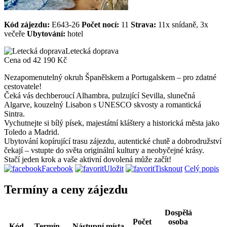
Kód zájezdu:
E643-26
Počet nocí:
11
Strava:
11x snídaně, 3x
večeře
Ubytování:
hotel
Letecká doprava
Cena od
42 190 Kč
Nezapomenutelný okruh Španělskem a Portugalskem – pro zdatné
cestovatele!
Čeká vás dechberoucí Alhambra, pulzující Sevilla, slunečná
Algarve, kouzelný Lisabon s UNESCO skvosty a romantická
Sintra.
Vychutnejte si bílý písek, majestátní kláštery a historická města jako
Toledo a Madrid.
Ubytování kopírující trasu zájezdu, autentické chutě a dobrodružství
čekají – vstupte do světa originální kultury a neobyčejné krásy.
Stačí jeden krok a vaše aktivní dovolená může začít!
Facebook
Uložit
Tisknout
Celý popis
Termíny a ceny zájezdu
Dospělá
Počet
osoba
Kód
Termín
Nástupní místa