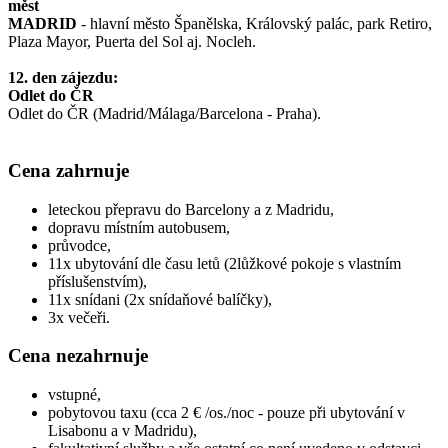
měst
MADRID
- hlavní město Španělska, Královský palác, park Retiro,
Plaza Mayor, Puerta del Sol aj. Nocleh.
12. den zájezdu:
Odlet do ČR
Odlet do ČR (Madrid/Málaga/Barcelona - Praha).
Cena zahrnuje
leteckou přepravu do Barcelony a z Madridu,
dopravu místním autobusem,
průvodce,
11x ubytování dle času letů (2lůžkové pokoje s vlastním
příslušenstvím),
11x snídani (2x snídaňové balíčky),
3x večeři.
Cena nezahrnuje
vstupné,
pobytovou taxu (cca 2 € /os./noc - pouze při ubytování v
Lisabonu a v Madridu),