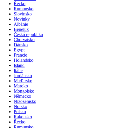
Řecko
Rumunsko
Slovinsko
Novinky
Albánie
Benelux
Česká republika
Chorvatsko
Dánsko
Egypt
Francie
Holandsko
Island
Itálie
Jordánsko
Maďarsko
Maroko
Mongolsko
Německo
Nizozemsko
Norsko
Polsko
Rakousko
Řecko
Rumunsko