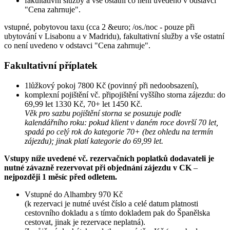
fakultativní služby a vše ostatní co není uvedeno v odstavci
"Cena zahrnuje".
vstupné, pobytovou taxu (cca 2 &euro; /os./noc - pouze při
ubytování v Lisabonu a v Madridu), fakultativní služby a vše ostatní
co není uvedeno v odstavci "Cena zahrnuje".
Fakultativní příplatek
1lůžkový pokoj 7800 Kč (povinný při nedoobsazení),
komplexní pojištění vč. připojištění vyššího storna zájezdu: do
69,99 let 1330 Kč, 70+ let 1450 Kč.
Věk pro sazbu pojištění storna se posuzuje podle
kalendářního roku: pokud klient v daném roce dovrší 70 let,
spadá po celý rok do kategorie 70+ (bez ohledu na termín
zájezdu); jinak platí kategorie do 69,99 let.
Vstupy níže uvedené vč. rezervačních poplatků dodavateli je
nutné závazně rezervovat při objednání zájezdu v CK
–
nejpozději 1 měsíc před odletem.
Vstupné do Alhambry 970 Kč
(k rezervaci je nutné uvést číslo a celé datum platnosti
cestovního dokladu a s tímto dokladem pak do Španělska
cestovat, jinak je rezervace neplatná).