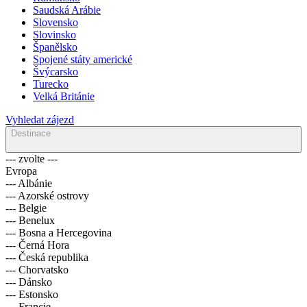
Saudská Arábie
Slovensko
Slovinsko
Španělsko
Spojené státy americké
Švýcarsko
Turecko
Velká Británie
Vyhledat zájezd
Destinace
--- zvolte ---
Evropa
--- Albánie
--- Azorské ostrovy
--- Belgie
--- Benelux
--- Bosna a Hercegovina
--- Černá Hora
--- Česká republika
--- Chorvatsko
--- Dánsko
--- Estonsko
--- Francie