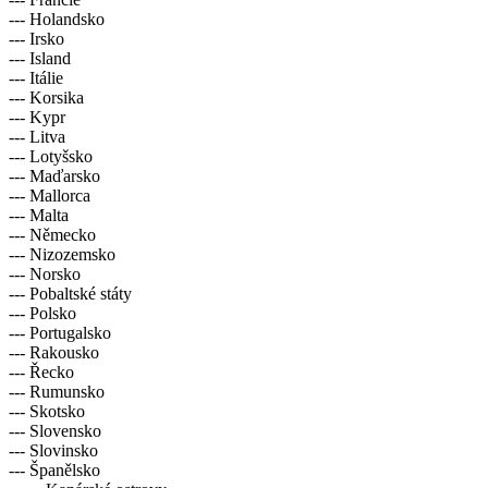
--- Holandsko
--- Irsko
--- Island
--- Itálie
--- Korsika
--- Kypr
--- Litva
--- Lotyšsko
--- Maďarsko
--- Mallorca
--- Malta
--- Německo
--- Nizozemsko
--- Norsko
--- Pobaltské státy
--- Polsko
--- Portugalsko
--- Rakousko
--- Řecko
--- Rumunsko
--- Skotsko
--- Slovensko
--- Slovinsko
--- Španělsko