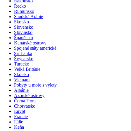
Rakousko
Řecko
Rumunsko
Saudská Arábie
Skotsko
Slovensko
Slovinsko
Španělsko
Kanárské ostrovy
Spojené státy americké
Srí Lanka
Švýcarsko
Turecko
Velká Británie
Skotsko
Vietnam
Pobyty u moře s výlety
Albánie
Azorské ostrovy
Černá Hora
Chorvatsko
Egypt
Francie
Itálie
Keňa