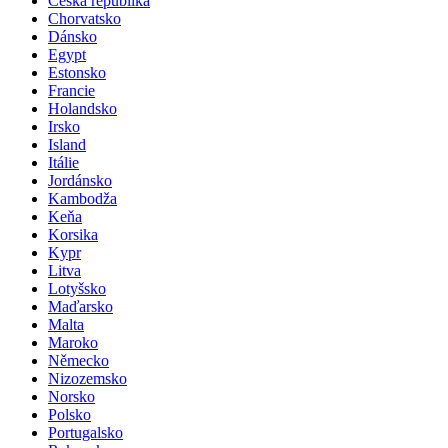
Česká republika
Chorvatsko
Dánsko
Egypt
Estonsko
Francie
Holandsko
Irsko
Island
Itálie
Jordánsko
Kambodža
Keňa
Korsika
Kypr
Litva
Lotyšsko
Maďarsko
Malta
Maroko
Německo
Nizozemsko
Norsko
Polsko
Portugalsko