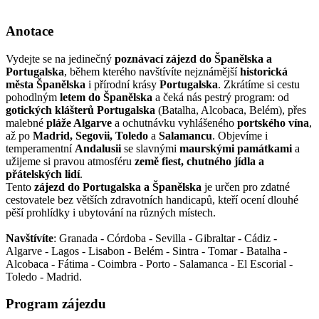
Anotace
Vydejte se na jedinečný
poznávací zájezd do Španělska a
Portugalska
, během kterého navštívíte nejznámější
historická
města Španělska
i přírodní krásy
Portugalska
. Zkrátíme si cestu
pohodlným
letem do Španělska
a čeká nás pestrý program: od
gotických klášterů Portugalska
(Batalha, Alcobaca, Belém), přes
malebné
pláže Algarve
a ochutnávku vyhlášeného
portského vína
,
až po
Madrid, Segovii, Toledo
a
Salamancu
. Objevíme i
temperamentní
Andalusii
se slavnými
maurskými památkami
a
užijeme si pravou atmosféru
země fiest, chutného jídla a
přátelských lidí
.
Tento
zájezd do Portugalska a Španělska
je určen pro zdatné
cestovatele bez větších zdravotních handicapů, kteří ocení dlouhé
pěší prohlídky i ubytování na různých místech.
Navštívíte
: Granada - Córdoba - Sevilla - Gibraltar - Cádiz -
Algarve - Lagos - Lisabon - Belém - Sintra - Tomar - Batalha -
Alcobaca - Fátima - Coimbra - Porto - Salamanca - El Escorial -
Toledo - Madrid.
Program zájezdu