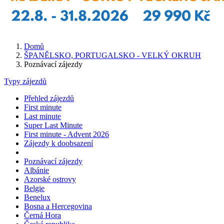
Domů
ŠPANĚLSKO, PORTUGALSKO - VELKÝ OKRUH
Poznávací zájezdy
Typy zájezdů
Přehled zájezdů
First minute
Last minute
Super Last Minute
First minute - Advent 2026
Zájezdy k doobsazení
Poznávací zájezdy
Albánie
Azorské ostrovy
Belgie
Benelux
Bosna a Hercegovina
Černá Hora