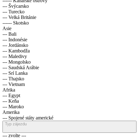
------ Kanárské ostrovy
--- Švýcarsko
--- Turecko
--- Velká Británie
------ Skotsko
Asie
--- Bali
--- Indonésie
--- Jordánsko
--- Kambodža
--- Maledivy
--- Mongolsko
--- Saudská Arábie
--- Srí Lanka
--- Thajsko
--- Vietnam
Afrika
--- Egypt
--- Keňa
--- Maroko
Amerika
--- Spojené státy americké
Typ zájezdu
--- zvolte ---