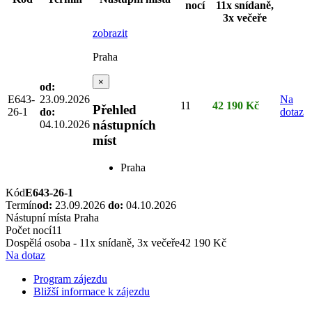
nocí
11x snídaně,
3x večeře
zobrazit
Praha
×
od:
E643-
23.09.2026
Na
11
42 190 Kč
Přehled
26-1
do:
dotaz
nástupních
04.10.2026
míst
Praha
Kód
E643-26-1
Termín
od:
23.09.2026
do:
04.10.2026
Nástupní místa
Praha
Počet nocí
11
Dospělá osoba - 11x snídaně, 3x večeře
42 190 Kč
Na dotaz
Program zájezdu
Bližší informace k zájezdu