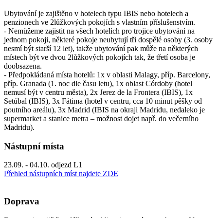
Ubytování je zajištěno v hotelech typu IBIS nebo hotelech a
penzionech ve 2lůžkových pokojích s vlastním příslušenstvím.
- Nemůžeme zajistit na všech hotelích pro trojice ubytování na
jednom pokoji, některé pokoje neubytují tři dospělé osoby (3. osoby
nesmí být starší 12 let), takže ubytování pak může na některých
místech být ve dvou 2lůžkových pokojích tak, že třetí osoba je
doobsazena.
- Předpokládaná místa hotelů: 1x v oblasti Malagy, příp. Barcelony,
příp. Granada (1. noc dle času letu), 1x oblast Córdoby (hotel
nemusí být v centru města), 2x Jerez de la Frontera (IBIS), 1x
Setúbal (IBIS), 3x Fátima (hotel v centru, cca 10 minut pěšky od
poutního areálu), 3x Madrid (IBIS na okraji Madridu, nedaleko je
supermarket a stanice metra – možnost dojet např. do večerního
Madridu).
Nástupní místa
23.09. - 04.10. odjezd L1
Přehled nástupních míst najdete ZDE
Doprava