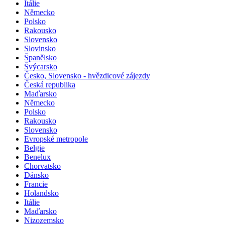
Itálie
Německo
Polsko
Rakousko
Slovensko
Slovinsko
Španělsko
Švýcarsko
Česko, Slovensko - hvězdicové zájezdy
Česká republika
Maďarsko
Německo
Polsko
Rakousko
Slovensko
Evropské metropole
Belgie
Benelux
Chorvatsko
Dánsko
Francie
Holandsko
Itálie
Maďarsko
Nizozemsko