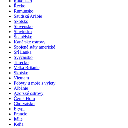
Rakousko
Řecko
Rumunsko
Saudská Arábie
Skotsko
Slovensko
Slovinsko
Španělsko
Kanárské ostrovy
Spojené státy americké
Srí Lanka
Švýcarsko
Turecko
Velká Británie
Skotsko
Vietnam
Pobyty u moře s výlety
Albánie
Azorské ostrovy
Černá Hora
Chorvatsko
Egypt
Francie
Itálie
Keňa