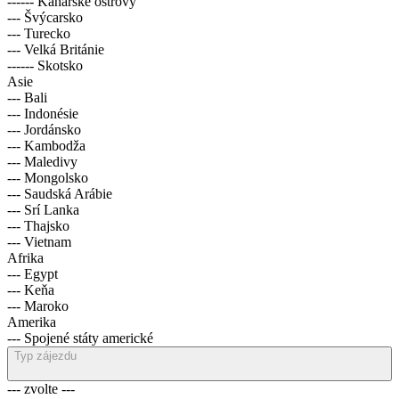
------ Kanárské ostrovy
--- Švýcarsko
--- Turecko
--- Velká Británie
------ Skotsko
Asie
--- Bali
--- Indonésie
--- Jordánsko
--- Kambodža
--- Maledivy
--- Mongolsko
--- Saudská Arábie
--- Srí Lanka
--- Thajsko
--- Vietnam
Afrika
--- Egypt
--- Keňa
--- Maroko
Amerika
--- Spojené státy americké
Typ zájezdu
--- zvolte ---