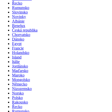
Řecko
Rumunsko
Slovinsko
Novinky
Albánie
Benelux
Česká republika
Chorvatsko
Dánsko
Egypt
Francie
Holandsko
Island
Itálie
Jordánsko
Maďarsko
Maroko
Mongolsko
Německo
Nizozemsko
Norsko
Polsko
Rakousko
Řecko
Rumunsko