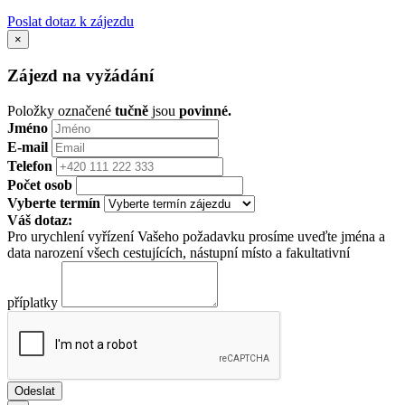
Poslat dotaz k zájezdu
×
Zájezd na vyžádání
Položky označené
tučně
jsou
povinné.
Jméno
E-mail
Telefon
Počet osob
Vyberte termín
Váš dotaz:
Pro urychlení vyřízení Vašeho požadavku prosíme uveďte jména a
data narození všech cestujících, nástupní místo a fakultativní
příplatky