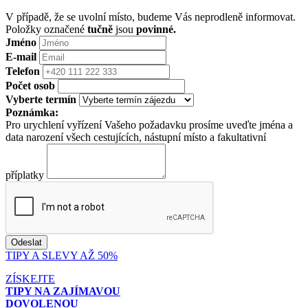
V případě, že se uvolní místo, budeme Vás neprodleně informovat.
Položky označené
tučně
jsou
povinné.
Jméno
E-mail
Telefon
Počet osob
Vyberte termín
Poznámka:
Pro urychlení vyřízení Vašeho požadavku prosíme uveďte jména a
data narození všech cestujících, nástupní místo a fakultativní
příplatky
TIPY A SLEVY AŽ 50%
ZÍSKEJTE
TIPY NA ZAJÍMAVOU
DOVOLENOU