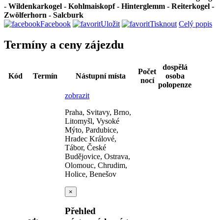
- Wildenkarkogel - Kohlmaiskopf - Hinterglemm - Reiterkogel -
Zwölferhorn - Salcburk
Facebook
Uložit
Tisknout
Celý popis
Termíny a ceny zájezdu
dospělá
Počet
Kód
Termín
Nástupní místa
osoba
nocí
polopenze
zobrazit
Praha, Svitavy, Brno,
Litomyšl, Vysoké
Mýto, Pardubice,
Hradec Králové,
Tábor, České
Budějovice, Ostrava,
Olomouc, Chrudim,
Holice, Benešov
×
Přehled