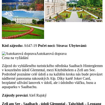
Kód zájezdu:
A647-19
Počet nocí:
Strava:
Ubytování:
Autokarová doprava
Cena na vyžádání
Zájezd do vyhlášeného turistického střediska Saalbach Hinterglemm
v kouzelném údolí Glemmtal, mezi Kitzbühelem a Zell am See.
Podrobně poznáme celé údolí a na každém kroku nás bude provázet
nádherné panorama rakouských Alp. Díky kartě Joker Card,
bezplatné užívání lanovek v údolí, ale i údolního vláčku, busu a
aquaparku v Saalbachu.
Zájezdy provází
Aleš Rajský
Zell am See - Saalbach - údolí Glemmtal - Talschluß – Leogang