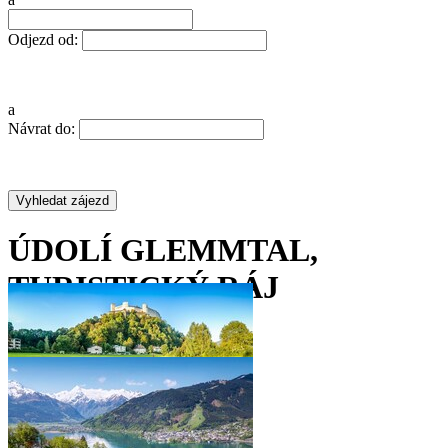
Odjezd od:
a
Návrat do:
ÚDOLÍ GLEMMTAL,
TURISTICKÝ RÁJ
•
•
•
•
•
•
•
•
•
•
•