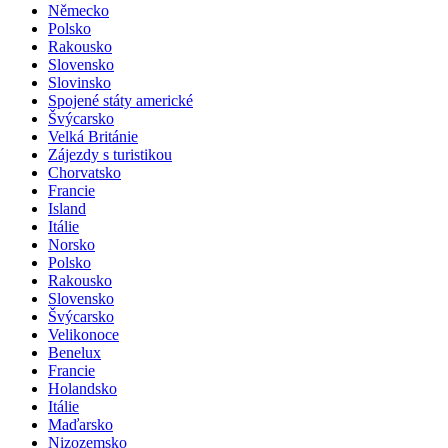
Německo
Polsko
Rakousko
Slovensko
Slovinsko
Spojené státy americké
Švýcarsko
Velká Británie
Zájezdy s turistikou
Chorvatsko
Francie
Island
Itálie
Norsko
Polsko
Rakousko
Slovensko
Švýcarsko
Velikonoce
Benelux
Francie
Holandsko
Itálie
Maďarsko
Nizozemsko