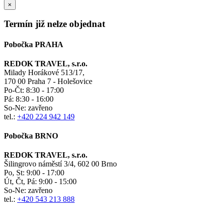
×
Termín již nelze objednat
Pobočka PRAHA
REDOK TRAVEL, s.r.o.
Milady Horákové 513/17,
170 00 Praha 7 - Holešovice
Po-Čt:
8:30 - 17:00
Pá:
8:30 - 16:00
So-Ne:
zavřeno
tel.:
+420 224 942 149
Pobočka BRNO
REDOK TRAVEL, s.r.o.
Šilingrovo náměstí 3/4, 602 00 Brno
Po, St:
9:00 - 17:00
Út, Čt, Pá: 9:00 - 15:00
So-Ne:
zavřeno
tel.:
+420 543 213 888