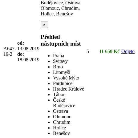
Budějovice, Ostrava,
Olomouc, Chrudim,
Holice, Benešov
×
Přehled
od:
nástupních míst
A647-
13.08.2019
5
11 650 Kč
Odjeto
19-2
do:
Praha
18.08.2019
Svitavy
Brno
Litomyšl
Vysoké Mýto
Pardubice
Hradec Králové
Tábor
České
Budějovice
Ostrava
Olomouc
Chrudim
Holice
Benešov