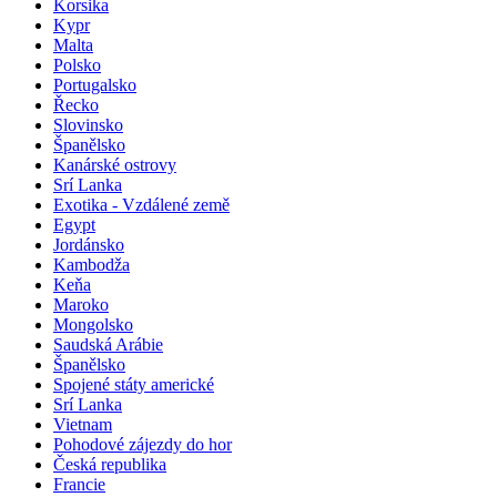
Korsika
Kypr
Malta
Polsko
Portugalsko
Řecko
Slovinsko
Španělsko
Kanárské ostrovy
Srí Lanka
Exotika - Vzdálené země
Egypt
Jordánsko
Kambodža
Keňa
Maroko
Mongolsko
Saudská Arábie
Španělsko
Spojené státy americké
Srí Lanka
Vietnam
Pohodové zájezdy do hor
Česká republika
Francie