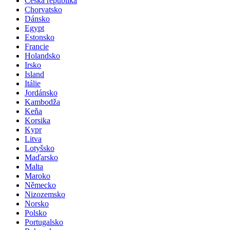
Česká republika
Chorvatsko
Dánsko
Egypt
Estonsko
Francie
Holandsko
Irsko
Island
Itálie
Jordánsko
Kambodža
Keňa
Korsika
Kypr
Litva
Lotyšsko
Maďarsko
Malta
Maroko
Německo
Nizozemsko
Norsko
Polsko
Portugalsko