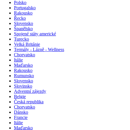
Polsko
Portugalsko
Rakousko
Řecko
Slovensko
Španělsko
Spojené státy americké
Turecko
Velká Británie
Termály - Lázně - Wellness
Chorvatsko
Itálie
Maďarsko
Rakousko
Rumunsko
Slovensko
Slovinsko
Adventní zájezdy
Belgie
Česká republika
Chorvatsko
Dánsko
Francie
Itálie
Maďarsko