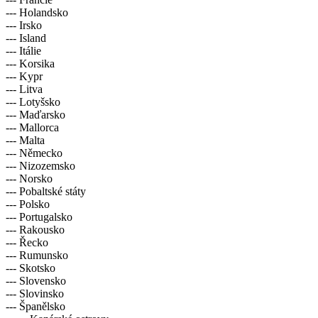
--- Holandsko
--- Irsko
--- Island
--- Itálie
--- Korsika
--- Kypr
--- Litva
--- Lotyšsko
--- Maďarsko
--- Mallorca
--- Malta
--- Německo
--- Nizozemsko
--- Norsko
--- Pobaltské státy
--- Polsko
--- Portugalsko
--- Rakousko
--- Řecko
--- Rumunsko
--- Skotsko
--- Slovensko
--- Slovinsko
--- Španělsko