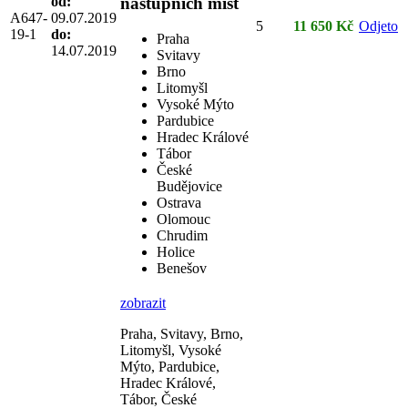
od:
nástupních míst
A647-
09.07.2019
5
11 650 Kč
Odjeto
19-1
do:
Praha
14.07.2019
Svitavy
Brno
Litomyšl
Vysoké Mýto
Pardubice
Hradec Králové
Tábor
České
Budějovice
Ostrava
Olomouc
Chrudim
Holice
Benešov
zobrazit
Praha, Svitavy, Brno,
Litomyšl, Vysoké
Mýto, Pardubice,
Hradec Králové,
Tábor, České