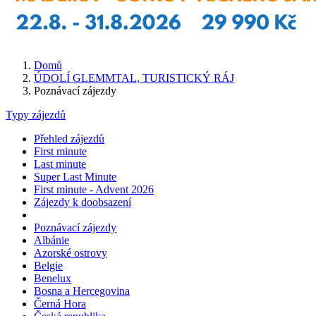
Domů
ÚDOLÍ GLEMMTAL, TURISTICKÝ RÁJ
Poznávací zájezdy
Typy zájezdů
Přehled zájezdů
First minute
Last minute
Super Last Minute
First minute - Advent 2026
Zájezdy k doobsazení
Poznávací zájezdy
Albánie
Azorské ostrovy
Belgie
Benelux
Bosna a Hercegovina
Černá Hora