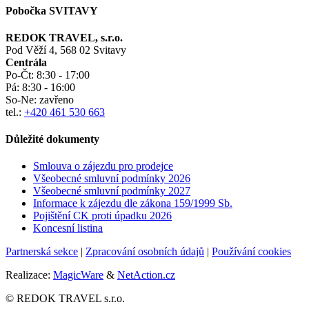
Pobočka SVITAVY
REDOK TRAVEL, s.r.o.
Pod Věží 4, 568 02 Svitavy
Centrála
Po-Čt:
8:30 - 17:00
Pá:
8:30 - 16:00
So-Ne:
zavřeno
tel.:
+420 461 530 663
Důležité dokumenty
Smlouva o zájezdu pro prodejce
Všeobecné smluvní podmínky
2026
Všeobecné smluvní podmínky 2027
Informace k zájezdu dle zákona 159/1999 Sb.
Pojištění CK proti úpadku
2026
Koncesní listina
Partnerská sekce
|
Zpracování osobních údajů
|
Používání cookies
Realizace:
MagicWare
&
NetAction.cz
© REDOK TRAVEL s.r.o.