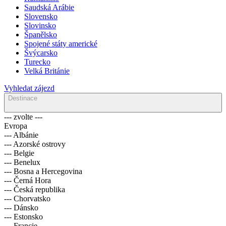
Saudská Arábie
Slovensko
Slovinsko
Španělsko
Spojené státy americké
Švýcarsko
Turecko
Velká Británie
Vyhledat zájezd
Destinace
--- zvolte ---
Evropa
--- Albánie
--- Azorské ostrovy
--- Belgie
--- Benelux
--- Bosna a Hercegovina
--- Černá Hora
--- Česká republika
--- Chorvatsko
--- Dánsko
--- Estonsko
--- Francie