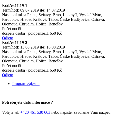
Kód
A647-19-1
Termín
od:
09.07.2019
do:
14.07.2019
Nástupní místa
Praha, Svitavy, Brno, Litomyšl, Vysoké Mýto,
Pardubice, Hradec Králové, Tábor, České Budějovice, Ostrava,
Olomouc, Chrudim, Holice, Benešov
Počet nocí
5
dospělá osoba - polopenze
11 650 Kč
Odjeto
Kód
A647-19-2
Termín
od:
13.08.2019
do:
18.08.2019
Nástupní místa
Praha, Svitavy, Brno, Litomyšl, Vysoké Mýto,
Pardubice, Hradec Králové, Tábor, České Budějovice, Ostrava,
Olomouc, Chrudim, Holice, Benešov
Počet nocí
5
dospělá osoba - polopenze
11 650 Kč
Odjeto
Program zájezdu
Potřebujete další informace ?
Volejte tel.
+420 461 530 663
nebo napište, zavoláme Vám nazpět.