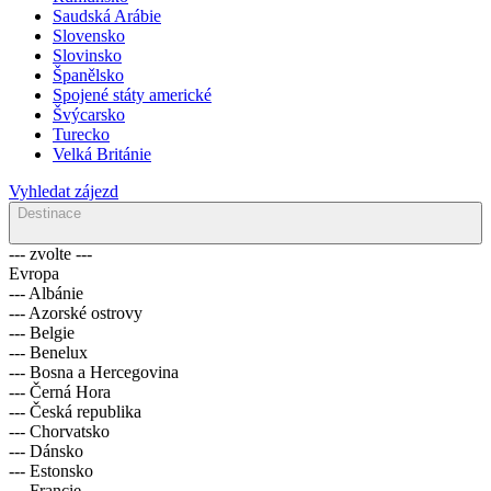
Saudská Arábie
Slovensko
Slovinsko
Španělsko
Spojené státy americké
Švýcarsko
Turecko
Velká Británie
Vyhledat zájezd
Destinace
--- zvolte ---
Evropa
--- Albánie
--- Azorské ostrovy
--- Belgie
--- Benelux
--- Bosna a Hercegovina
--- Černá Hora
--- Česká republika
--- Chorvatsko
--- Dánsko
--- Estonsko
--- Francie