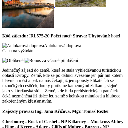
Kód zájezdu:
IRL575-20
Počet nocí:
Strava:
Ubytování:
hotel
Autokarová doprava
Cena na vyžádání
Jedinečný zájezd do země, která se stala vyhledávanou turistickou
oblastí Evropy. Země, kde se po dálnici svezeme jen pár mil kolem
hlavních měst a pak na nás čekají již jen spousty klikatících se
uzoučkých cestiček, louky protkané kamennými zídkami, stejně
jako viktoriánská sídla. Země, kde řada prehistorických památek
čeká nezměněná již tisíce let, země s keltskou minulostí a hluboce
zakořeněným křesťanstvím.
Zájezdy provází Ing. Jana Křížová, Mgr. Tomáš Rezler
Cherbourg - Rock of Cashel - NP Killarney – Muckross Abbey
- Ring of Kerry - Adare - Cliffs of Moher - Burren - NP