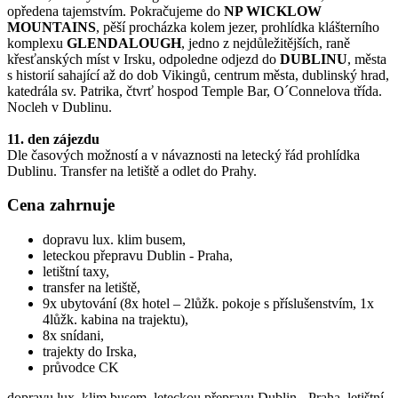
opředena tajemstvím. Pokračujeme do
NP WICKLOW
MOUNTAINS
, pěší procházka kolem jezer, prohlídka klášterního
komplexu
GLENDALOUGH
, jedno z nejdůležitějších, raně
křesťanských míst v Irsku, odpoledne odjezd do
DUBLINU
, města
s historií sahající až do dob Vikingů, centrum města, dublinský hrad,
katedrála sv. Patrika, čtvrť hospod Temple Bar, O´Connelova třída.
Nocleh v Dublinu.
11. den zájezdu
Dle časových možností a v návaznosti na letecký řád prohlídka
Dublinu. Transfer na letiště a odlet do Prahy.
Cena zahrnuje
dopravu lux. klim busem,
leteckou přepravu Dublin - Praha,
letištní taxy,
transfer na letiště,
9x ubytování (8x hotel – 2lůžk. pokoje s příslušenstvím, 1x
4lůžk. kabina na trajektu),
8x snídani,
trajekty do Irska,
průvodce CK
dopravu lux. klim busem, leteckou přepravu Dublin - Praha, letištní