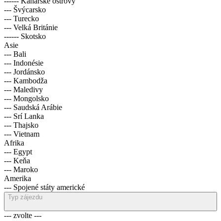
------ Kanárské ostrovy
--- Švýcarsko
--- Turecko
--- Velká Británie
------ Skotsko
Asie
--- Bali
--- Indonésie
--- Jordánsko
--- Kambodža
--- Maledivy
--- Mongolsko
--- Saudská Arábie
--- Srí Lanka
--- Thajsko
--- Vietnam
Afrika
--- Egypt
--- Keňa
--- Maroko
Amerika
--- Spojené státy americké
Typ zájezdu
--- zvolte ---