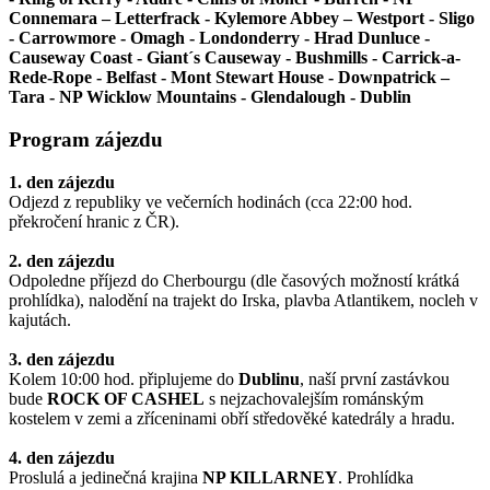
Connemara – Letterfrack - Kylemore Abbey – Westport - Sligo
- Carrowmore - Omagh - Londonderry - Hrad Dunluce -
Causeway Coast - Giant´s Causeway - Bushmills - Carrick-a-
Rede-Rope - Belfast - Mont Stewart House - Downpatrick –
Tara - NP Wicklow Mountains - Glendalough - Dublin
Program zájezdu
1. den zájezdu
Odjezd z republiky ve večerních hodinách (cca 22:00 hod.
překročení hranic z ČR).
2. den zájezdu
Odpoledne příjezd do Cherbourgu (dle časových možností krátká
prohlídka), nalodění na trajekt do Irska, plavba Atlantikem, nocleh v
kajutách.
3. den zájezdu
Kolem 10:00 hod. připlujeme do
Dublinu
, naší první zastávkou
bude
ROCK OF CASHEL
s nejzachovalejším románským
kostelem v zemi a zříceninami obří středověké katedrály a hradu.
4. den zájezdu
Proslulá a jedinečná krajina
NP KILLARNEY
. Prohlídka