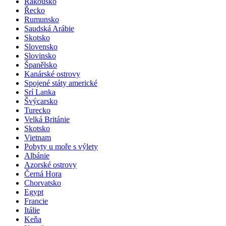
Rakousko
Řecko
Rumunsko
Saudská Arábie
Skotsko
Slovensko
Slovinsko
Španělsko
Kanárské ostrovy
Spojené státy americké
Srí Lanka
Švýcarsko
Turecko
Velká Británie
Skotsko
Vietnam
Pobyty u moře s výlety
Albánie
Azorské ostrovy
Černá Hora
Chorvatsko
Egypt
Francie
Itálie
Keňa