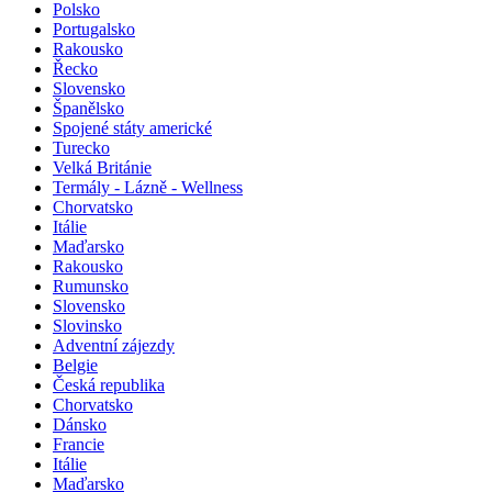
Polsko
Portugalsko
Rakousko
Řecko
Slovensko
Španělsko
Spojené státy americké
Turecko
Velká Británie
Termály - Lázně - Wellness
Chorvatsko
Itálie
Maďarsko
Rakousko
Rumunsko
Slovensko
Slovinsko
Adventní zájezdy
Belgie
Česká republika
Chorvatsko
Dánsko
Francie
Itálie
Maďarsko