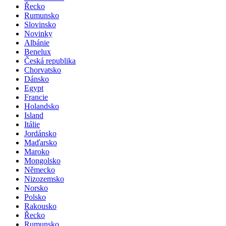
Řecko
Rumunsko
Slovinsko
Novinky
Albánie
Benelux
Česká republika
Chorvatsko
Dánsko
Egypt
Francie
Holandsko
Island
Itálie
Jordánsko
Maďarsko
Maroko
Mongolsko
Německo
Nizozemsko
Norsko
Polsko
Rakousko
Řecko
Rumunsko