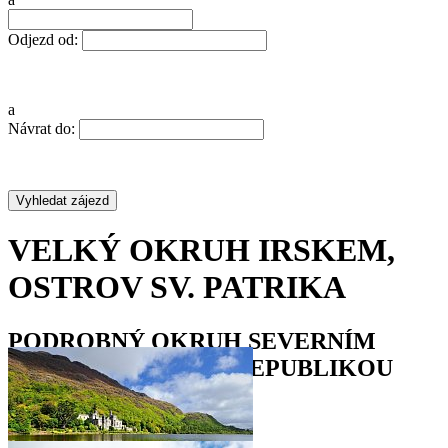
Odjezd od:
a
Návrat do:
VELKÝ OKRUH IRSKEM,
OSTROV SV. PATRIKA
PODROBNÝ OKRUH SEVERNÍM
IRSKEM A IRSKOU REPUBLIKOU
•
•
•
•
•
•
•
•
•
•
•
•