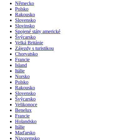
Německo
Polsko
Rakousko
Slovensko
Slovinsko
Spojené státy americké
Švýcarsko
Velká Británie
Zájezdy s turistikou
Chorvatsko
Francie
Island
Itálie
Norsko
Polsko
Rakousko
Slovensko
Švýcarsko
Velikonoce
Benelux
Francie
Holandsko
Itálie
Maďarsko
Nizozemsko