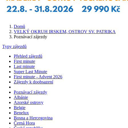
Domů
VELKÝ OKRUH IRSKEM, OSTROV SV. PATRIKA
Poznávací zájezdy
Typy zájezdů
Přehled zájezdů
First minute
Last minute
Super Last Minute
First minute - Advent 2026
Zájezdy k doobsazení
Poznávací zájezdy
Albánie
Azorské ostrovy
Belgie
Benelux
Bosna a Hercegovina
Černá Hora