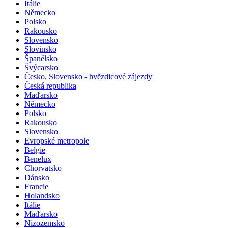
Itálie
Německo
Polsko
Rakousko
Slovensko
Slovinsko
Španělsko
Švýcarsko
Česko, Slovensko - hvězdicové zájezdy
Česká republika
Maďarsko
Německo
Polsko
Rakousko
Slovensko
Evropské metropole
Belgie
Benelux
Chorvatsko
Dánsko
Francie
Holandsko
Itálie
Maďarsko
Nizozemsko