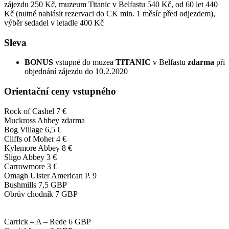
zájezdu 250 Kč, muzeum Titanic v Belfastu 540 Kč, od 60 let 440
Kč (nutné nahlásit rezervaci do CK min. 1 měsíc před odjezdem),
výběr sedadel v letadle 400 Kč
Sleva
BONUS
vstupné do muzea
TITANIC
v Belfastu
zdarma
při
objednání zájezdu do 10.2.2020
Orientační ceny vstupného
Rock of Cashel 7 €
Muckross Abbey zdarma
Bog Village 6,5 €
Cliffs of Moher 4 €
Kylemore Abbey 8 €
Sligo Abbey 3 €
Carrowmore 3 €
Omagh Ulster American P. 9
Bushmills 7,5 GBP
Obrův chodník 7 GBP
Carrick – A – Rede 6 GBP