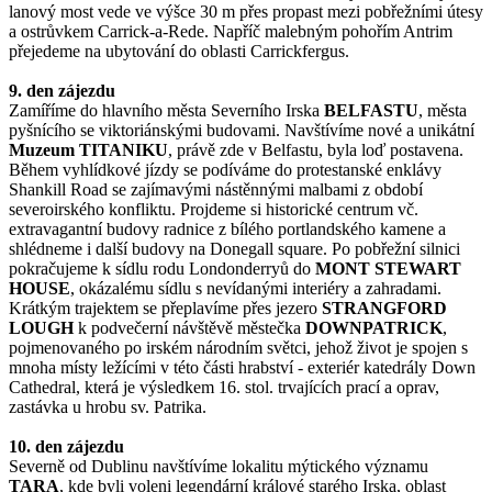
lanový most vede ve výšce 30 m přes propast mezi pobřežními útesy
a ostrůvkem Carrick-a-Rede. Napříč malebným pohořím Antrim
přejedeme na ubytování do oblasti Carrickfergus.
9. den zájezdu
Zamíříme do hlavního města Severního Irska
BELFASTU
, města
pyšnícího se viktoriánskými budovami. Navštívíme nové a unikátní
Muzeum TITANIKU
, právě zde v Belfastu, byla loď postavena.
Během vyhlídkové jízdy se podíváme do protestanské enklávy
Shankill Road se zajímavými nástěnnými malbami z období
severoirského konfliktu. Projdeme si historické centrum vč.
extravagantní budovy radnice z bílého portlandského kamene a
shlédneme i další budovy na Donegall square. Po pobřežní silnici
pokračujeme k sídlu rodu Londonderryů do
MONT STEWART
HOUSE
, okázalému sídlu s nevídanými interiéry a zahradami.
Krátkým trajektem se přeplavíme přes jezero
STRANGFORD
LOUGH
k podvečerní návštěvě městečka
DOWNPATRICK
,
pojmenovaného po irském národním světci, jehož život je spojen s
mnoha místy ležícími v této části hrabství - exteriér katedrály Down
Cathedral, která je výsledkem 16. stol. trvajících prací a oprav,
zastávka u hrobu sv. Patrika.
10. den zájezdu
Severně od Dublinu navštívíme lokalitu mýtického významu
TARA
, kde byli voleni legendární králové starého Irska, oblast