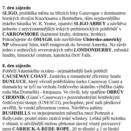
7. den zájezdu
SLIGO
, prohlídka města na březích řeky Garavogue s dominantou
horských dvojčat Knocknarea a Benbulben, dům nejslavnějšího
irského básníka W. B. Yeatse, opatství
SLIGO ABBEY
a návštěva
jednoho z nejvýznamnějších irských prehistorických pohřebišť v
CARROWMORE
(kamenné kruhy, dolmeny, hrobky).
Pokračujeme do
OMAGH
, kde navštívíme
Ulstersko-americký
NP
věnovaný Irům, kteří emigrovali do Severní Ameriky. Na závěr
jedno z nejhezčích severoirských měst
LONDONDERRY
, městské
hradby, historické centrum, katolická čtvrť Falls.
8. den zájezdu
Pobřeží Atlantského oceánu - nejmalebnější úsek pobřeží
CAUSEWAY COAST
. Zastávka u romantické zříceniny hradu
DUNLUCE
, který vévodí pobřežnímu úseku Causeway Coast a
dramaticky se tyčí na vrcholu čedičového skalního výběžku (sídlo
rodu MacDonnellů) - fotopauza. Ve chvíli, kdy spatříme
OBRŮV
CHODNÍK
(Giant´s Causeway) s pozoruhodnými šestibokými
čedičovými sloupy (UNESCO), pochopíme, proč naši předkové
nevěřili, že vznikl přirozenou cestou. Návštěva palírny
BUSHMILLS
ve stejnojmenném městečku mezi Portrush a
Ballycastle, poutní místo znalců irské whiskey. Lehká pěší turistika
v oblasti, ti odvážnější mohou překonat slavný visutý provazový
most
CARRICK-A-REDE-ROPE
, 20 m dlouhý a 1 m široký