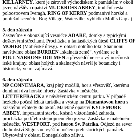
KILLARNEY
, které je zároveň východiskem k památkám v okolí
jezer, návštěva opatství
MUCKROSS ABBEY
, tradiční cesta
poloostrovem Iveragh,
RING OF KERRY
podmanivé horské a
pobřežní scenérie, Bog Village, Waterville, vyhlídka Moll´s Gap aj.
5. den zájezdu
Zastavíme v okouzlující vesničce
ADARE
, domky s typickými
doškovými střechami. Procházka u fantastických útesů
CLIFFS OF
MOHER
(Mohérské útesy). V oblasti dolního toku Shannonu
navštívíme oblast
BURREN
„skalnatá země“, vydáme se k
POULNABRONE DOLMEN
a přesvědčíme se o výjimečnosti
irské krajiny, oblast holých a skalnatých návrší je botanicky i
historicky velmi zajímavá.
6. den zájezdu
NP CONNEMARA
, kraj plný močálů, hor a vřesovišť, kterému
dominují dva horské hřbety. Zastávka v městečku
LETTERFRACK
a v návštěvnickém centru parku. V případě
hezkého počasí lehká turistika a výstup na
Diamantovou horu
s
krásnými výhledy do okolí. Malebné opatství
KYLEMORE
ABBEY
, impozantní stavba, krásná viktoriánská zahrada,
procházka po břehu stejnojmenného jezera. Zastávka v malebném
městečku
WESTPORT
, pod
horou Sv. Patrika
. Odjezd na sever
do hrabství Sligo s nejvyšším počtem prehistorických památek.
Ubytování v oblasti Donegalského zálivu.