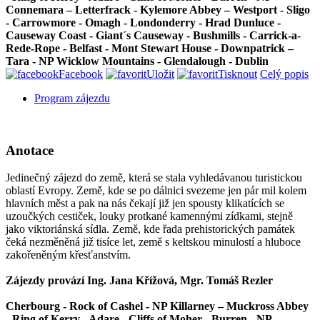
Connemara – Letterfrack - Kylemore Abbey – Westport - Sligo
- Carrowmore - Omagh - Londonderry - Hrad Dunluce -
Causeway Coast - Giant´s Causeway - Bushmills - Carrick-a-
Rede-Rope - Belfast - Mont Stewart House - Downpatrick –
Tara - NP Wicklow Mountains - Glendalough - Dublin
Facebook
Uložit
Tisknout
Celý popis
Program zájezdu
Anotace
Jedinečný zájezd do země, která se stala vyhledávanou turistickou
oblastí Evropy. Země, kde se po dálnici svezeme jen pár mil kolem
hlavních měst a pak na nás čekají již jen spousty klikatících se
uzoučkých cestiček, louky protkané kamennými zídkami, stejně
jako viktoriánská sídla. Země, kde řada prehistorických památek
čeká nezměněná již tisíce let, země s keltskou minulostí a hluboce
zakořeněným křesťanstvím.
Zájezdy provází Ing. Jana Křížová, Mgr. Tomáš Rezler
Cherbourg - Rock of Cashel - NP Killarney – Muckross Abbey
- Ring of Kerry - Adare - Cliffs of Moher - Burren - NP