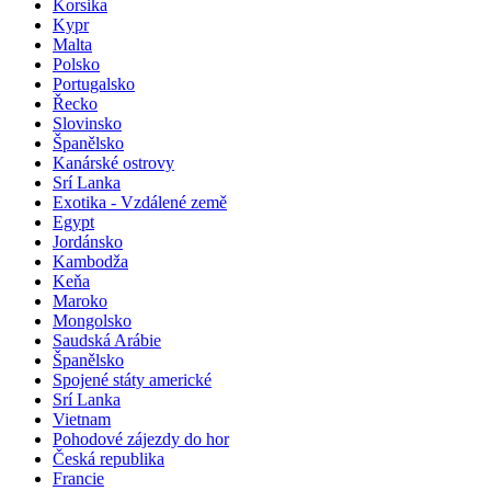
Korsika
Kypr
Malta
Polsko
Portugalsko
Řecko
Slovinsko
Španělsko
Kanárské ostrovy
Srí Lanka
Exotika - Vzdálené země
Egypt
Jordánsko
Kambodža
Keňa
Maroko
Mongolsko
Saudská Arábie
Španělsko
Spojené státy americké
Srí Lanka
Vietnam
Pohodové zájezdy do hor
Česká republika
Francie