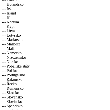
--- Holandsko
--- Irsko
--- Island
--- Itálie
--- Korsika
--- Kypr
--- Litva
--- Lotyšsko
--- Maďarsko
--- Mallorca
--- Malta
--- Německo
--- Nizozemsko
--- Norsko
--- Pobaltské státy
--- Polsko
--- Portugalsko
--- Rakousko
--- Řecko
--- Rumunsko
--- Skotsko
--- Slovensko
--- Slovinsko
--- Španělsko