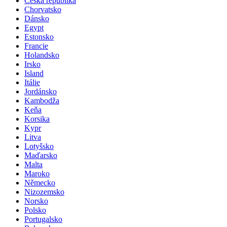
Česká republika
Chorvatsko
Dánsko
Egypt
Estonsko
Francie
Holandsko
Irsko
Island
Itálie
Jordánsko
Kambodža
Keňa
Korsika
Kypr
Litva
Lotyšsko
Maďarsko
Malta
Maroko
Německo
Nizozemsko
Norsko
Polsko
Portugalsko