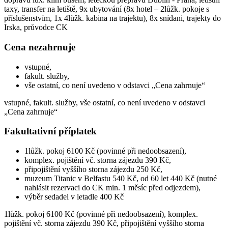
taxy, transfer na letiště, 9x ubytování (8x hotel – 2lůžk. pokoje s
příslušenstvím, 1x 4lůžk. kabina na trajektu), 8x snídani, trajekty do
Irska, průvodce CK
Cena nezahrnuje
vstupné,
fakult. služby,
vše ostatní, co není uvedeno v odstavci „Cena zahrnuje“
vstupné, fakult. služby, vše ostatní, co není uvedeno v odstavci
„Cena zahrnuje“
Fakultativní příplatek
1lůžk. pokoj 6100 Kč (povinné při nedoobsazení),
komplex. pojištění vč. storna zájezdu 390 Kč,
připojištění vyššího storna zájezdu 250 Kč,
muzeum Titanic v Belfastu 540 Kč, od 60 let 440 Kč (nutné
nahlásit rezervaci do CK min. 1 měsíc před odjezdem),
výběr sedadel v letadle 400 Kč
1lůžk. pokoj 6100 Kč (povinné při nedoobsazení), komplex.
pojištění vč. storna zájezdu 390 Kč, připojištění vyššího storna