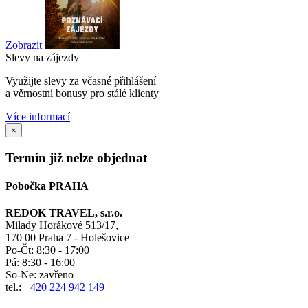
Zobrazit
Slevy na zájezdy
Využijte slevy za včasné přihlášení
a věrnostní bonusy pro stálé klienty
Více informací
×
Termín již nelze objednat
Pobočka PRAHA
REDOK TRAVEL, s.r.o.
Milady Horákové 513/17,
170 00 Praha 7 - Holešovice
Po-Čt:
8:30 - 17:00
Pá:
8:30 - 16:00
So-Ne:
zavřeno
tel.:
+420 224 942 149