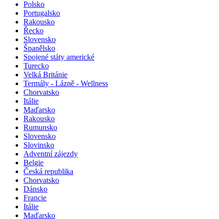
Polsko
Portugalsko
Rakousko
Řecko
Slovensko
Španělsko
Spojené státy americké
Turecko
Velká Británie
Termály - Lázně - Wellness
Chorvatsko
Itálie
Maďarsko
Rakousko
Rumunsko
Slovensko
Slovinsko
Adventní zájezdy
Belgie
Česká republika
Chorvatsko
Dánsko
Francie
Itálie
Maďarsko