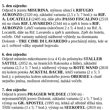
5. den zájezdu:
Odjezd k jezeru
MISURINA
, mýtnou silnicí k
RIFUGIO
AURONZO
(2320 m), základní varianta (2,5 z 5; 7 hod.): na
RIF.
A. LOCATELLI
(2405 m), dále přes
PASSO FISCALINO
(2519
m) na chatu
RIF. LAVAREDO
(2344 m) a zpět k busu u
RIF.
AURONZO
. Lehčí varianta (náročnost 2 z 5; 4 hod.): na Rif. A.
Locatelli, dále na Rif. Lavaredo a zpět k autobusu. Zpět do hotelu,
večeře. Obě varianty nabízejí nádherné výhledy na dominantu
Dolomit –
TRE CIME DI LAVAREDO
a procházejí místy, kde se
za I. světové války urputně bojovalo.
6. den zájezdu:
Odjezd místním mikrobusem (cca 4 €) do průsmyku
STALLER
SATTEL
(2052 m, na hranicích Rakouska a Itálie), základní
varianta (2,5 z 5; 7 hod.): nádherný výstup na
ROTE WAND
(2818
m) kolem potoka
ACKSTAL BACHE
, lehčí varianta (2 z 5; 3
hod.): z průsmyku kolem rakouského jezera
OBERSEE
k chatě
stejného jména, možnost občerstvení, italská večeře.
7. den zájezdu:
Odjezd k jezeru
PRAGSER WILDSEE
(1500 m) -
nejromantičtější jezero Dolomit, základní varianta (2 z 5; 7 hod.):
výstup na
GR. APOSTEL
(1995 m), lehká až středně těžká túra.
Těžší varianta (3 z 5; 7 hod.): výstup na
SEEKOFEL
(2810 m) -