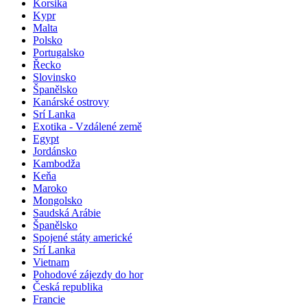
Korsika
Kypr
Malta
Polsko
Portugalsko
Řecko
Slovinsko
Španělsko
Kanárské ostrovy
Srí Lanka
Exotika - Vzdálené země
Egypt
Jordánsko
Kambodža
Keňa
Maroko
Mongolsko
Saudská Arábie
Španělsko
Spojené státy americké
Srí Lanka
Vietnam
Pohodové zájezdy do hor
Česká republika
Francie