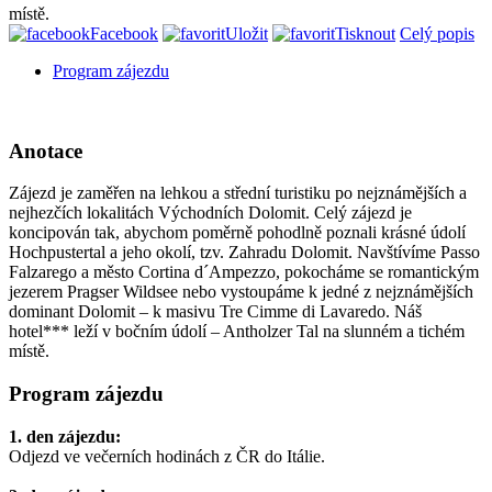
místě.
Facebook
Uložit
Tisknout
Celý popis
Program zájezdu
Anotace
Zájezd je zaměřen na lehkou a střední turistiku po nejznámějších a
nejhezčích lokalitách Východních Dolomit. Celý zájezd je
koncipován tak, abychom poměrně pohodlně poznali krásné údolí
Hochpustertal a jeho okolí, tzv. Zahradu Dolomit. Navštívíme Passo
Falzarego a město Cortina d´Ampezzo, pokocháme se romantickým
jezerem Pragser Wildsee nebo vystoupáme k jedné z nejznámějších
dominant Dolomit – k masivu Tre Cimme di Lavaredo. Náš
hotel*** leží v bočním údolí – Antholzer Tal na slunném a tichém
místě.
Program zájezdu
1. den zájezdu:
Odjezd ve večerních hodinách z ČR do Itálie.