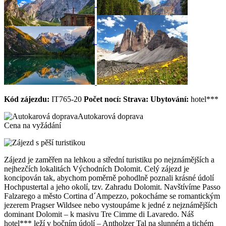
Kód zájezdu:
IT765-20
Počet nocí:
Strava:
Ubytování:
hotel***
Autokarová doprava
Cena na vyžádání
Zájezd je zaměřen na lehkou a střední turistiku po nejznámějších a
nejhezčích lokalitách Východních Dolomit. Celý zájezd je
koncipován tak, abychom poměrně pohodlně poznali krásné údolí
Hochpustertal a jeho okolí, tzv. Zahradu Dolomit. Navštívíme Passo
Falzarego a město Cortina d´Ampezzo, pokocháme se romantickým
jezerem Pragser Wildsee nebo vystoupáme k jedné z nejznámějších
dominant Dolomit – k masivu Tre Cimme di Lavaredo. Náš
hotel*** leží v bočním údolí – Antholzer Tal na slunném a tichém