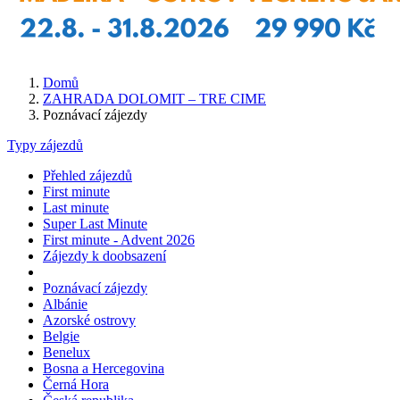
Domů
ZAHRADA DOLOMIT – TRE CIME
Poznávací zájezdy
Typy zájezdů
Přehled zájezdů
First minute
Last minute
Super Last Minute
First minute - Advent 2026
Zájezdy k doobsazení
Poznávací zájezdy
Albánie
Azorské ostrovy
Belgie
Benelux
Bosna a Hercegovina
Černá Hora