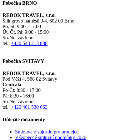
Pobočka BRNO
REDOK TRAVEL, s.r.o.
Šilingrovo náměstí 3/4, 602 00 Brno
Po, St:
9:00 - 17:00
Út, Čt, Pá: 9:00 - 15:00
So-Ne:
zavřeno
tel.:
+420 543 213 888
Pobočka SVITAVY
REDOK TRAVEL, s.r.o.
Pod Věží 4, 568 02 Svitavy
Centrála
Po-Čt:
8:30 - 17:00
Pá:
8:30 - 16:00
So-Ne:
zavřeno
tel.:
+420 461 530 663
Důležité dokumenty
Smlouva o zájezdu pro prodejce
Všeobecné smluvní podmínky
2026