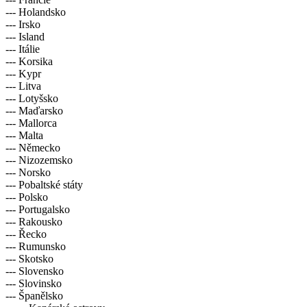
--- Holandsko
--- Irsko
--- Island
--- Itálie
--- Korsika
--- Kypr
--- Litva
--- Lotyšsko
--- Maďarsko
--- Mallorca
--- Malta
--- Německo
--- Nizozemsko
--- Norsko
--- Pobaltské státy
--- Polsko
--- Portugalsko
--- Rakousko
--- Řecko
--- Rumunsko
--- Skotsko
--- Slovensko
--- Slovinsko
--- Španělsko