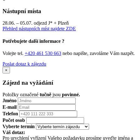
Nástupní místa
28.06. – 05.07. odjezd J* + Plzeň
Přehled nástupních míst najdete ZDE
Potřebujete další informace ?
Volejte tel.
+420 461 530 663
nebo napište, zavoláme Vám nazpět.
Poslat dotaz k zájezdu
×
Zájezd na vyžádání
Položky označené
tučně
jsou
povinné.
Jméno
E-mail
Telefon
Počet osob
Vyberte termín
Váš dotaz:
Pro urychlení vyřízení Vašeho požadavku prosíme uveďte jména a