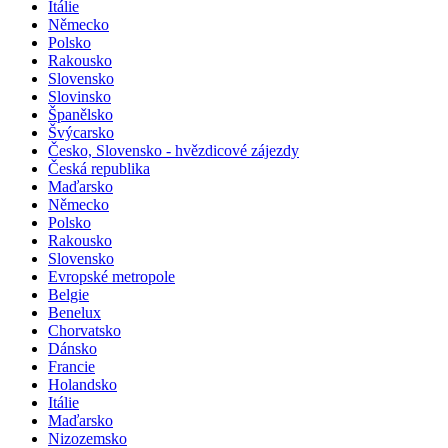
Itálie
Německo
Polsko
Rakousko
Slovensko
Slovinsko
Španělsko
Švýcarsko
Česko, Slovensko - hvězdicové zájezdy
Česká republika
Maďarsko
Německo
Polsko
Rakousko
Slovensko
Evropské metropole
Belgie
Benelux
Chorvatsko
Dánsko
Francie
Holandsko
Itálie
Maďarsko
Nizozemsko