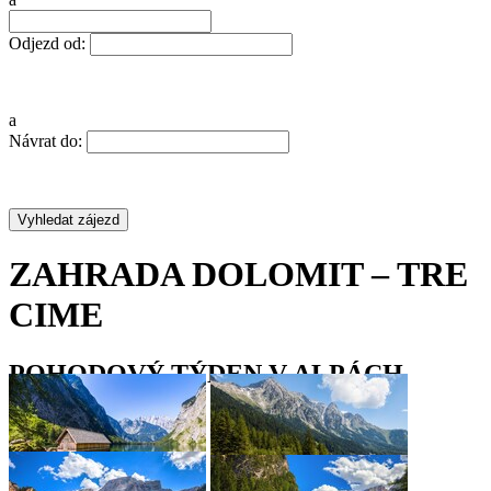
Odjezd od:
a
Návrat do:
ZAHRADA DOLOMIT – TRE
CIME
POHODOVÝ TÝDEN V ALPÁCH
•
•
•
•
•
•