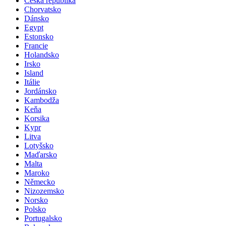
Česká republika
Chorvatsko
Dánsko
Egypt
Estonsko
Francie
Holandsko
Irsko
Island
Itálie
Jordánsko
Kambodža
Keňa
Korsika
Kypr
Litva
Lotyšsko
Maďarsko
Malta
Maroko
Německo
Nizozemsko
Norsko
Polsko
Portugalsko