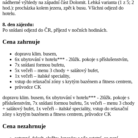
nádherné výhledy na západní část Dolomit. Lehká varianta (1 z 5; 2
hod.): procházka kolem jezera, zpět k busu. Všichni odjezd do
hotelu.
8. den zájezdu:
Po snídani odjezd do ČR, příjezd v nočních hodinách.
Cena zahrnuje
dopravu klim. busem,
6x ubytování v hotelu*** - 2lůžk. pokoje s příslušenstvím,
7x snídani formou bufetu,
5x večeři – menu 3 chody + salátový bufet,
1x večeři – italské speciality,
vstup do relaxační zóny s krytým bazénem a fitness centrem,
průvodce CK
dopravu klim. busem, 6x ubytování v hotelu*** - 2lůžk. pokoje s
příslušenstvím, 7x snídani formou bufetu, 5x večeři – menu 3 chody
+ salátový bufet, 1x večeři – italské speciality, vstup do relaxační
zóny s krytým bazénem a fitness centrem, průvodce CK
Cena nezahrnuje