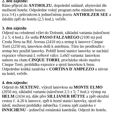
2. den zájezdu:
Ráno příjezd do
ANTHOLZU
, dopolední snídaně, ubytování dle
možností hotelu. Odpoledne volný program nebo místním busem
(cca 3 €) s průvodcem k jedinečnému jezeru
ANTHOLZER SEE
a
údolím zpět do hotelu (2,5 hod.), večeře.
3. den zájezdu
Odjezd na celodenní výlet do Dolomit, základní varianta (náročnost
2 z 5; 4 hod.). Ze sedla
PASSO FALZAREGO
(2100 m) pod
Croda Nera na Rif. Averau (2410 m) a sestup k lanovce Cinque
Torri (2250 m), lanovkou dolů k autobusu. Tůru lze prodloužit o
sestup bez použití lanovky. Poblíž horní stanice lanovky se nachází
expozice věnovaná I. světové válce. Lehčí varianta: lanovkou
nahoru na chatu
CINQUE
TORRI
, procházka okolo masívu
Cinque Torri, prohlídka expozice a sjezd lanovkou k busu.
Odpoledne krátká zastávka v
CORTINA D´AMPEZZO
a návrat
na hotel, večeře.
4. den zájezdu:
Odjezd do
SEXTENU
, výjezd lanovkou na
MONTE ELMO
(2050 m), základní varianta (náročnost 2,5 z 5; 7 hod.): výstup na
HELM
(2434 m), dále přes
SILLIANER HÜTTE
a zpět okružní
cestou č. 4-20 k lanovce, zpět k horní stanici lanovky, sjezd do
údolí, možnost prohlídky městečka. Cestou zpět zastávka v
INNICHENU
- jedinečná románská katedrála. Odjezd do hotelu.