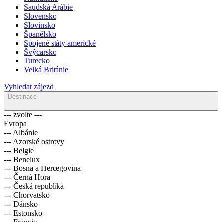
Saudská Arábie
Slovensko
Slovinsko
Španělsko
Spojené státy americké
Švýcarsko
Turecko
Velká Británie
Vyhledat zájezd
Destinace
--- zvolte ---
Evropa
--- Albánie
--- Azorské ostrovy
--- Belgie
--- Benelux
--- Bosna a Hercegovina
--- Černá Hora
--- Česká republika
--- Chorvatsko
--- Dánsko
--- Estonsko
--- Francie