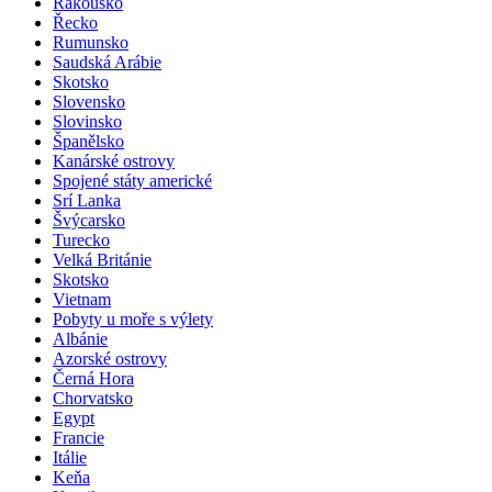
Rakousko
Řecko
Rumunsko
Saudská Arábie
Skotsko
Slovensko
Slovinsko
Španělsko
Kanárské ostrovy
Spojené státy americké
Srí Lanka
Švýcarsko
Turecko
Velká Británie
Skotsko
Vietnam
Pobyty u moře s výlety
Albánie
Azorské ostrovy
Černá Hora
Chorvatsko
Egypt
Francie
Itálie
Keňa