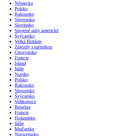
Německo
Polsko
Rakousko
Slovensko
Slovinsko
Spojené státy americké
Švýcarsko
Velká Británie
Zájezdy s turistikou
Chorvatsko
Francie
Island
Itálie
Norsko
Polsko
Rakousko
Slovensko
Švýcarsko
Velikonoce
Benelux
Francie
Holandsko
Itálie
Maďarsko
Nizozemsko