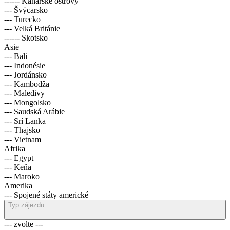
------ Kanárské ostrovy
--- Švýcarsko
--- Turecko
--- Velká Británie
------ Skotsko
Asie
--- Bali
--- Indonésie
--- Jordánsko
--- Kambodža
--- Maledivy
--- Mongolsko
--- Saudská Arábie
--- Srí Lanka
--- Thajsko
--- Vietnam
Afrika
--- Egypt
--- Keňa
--- Maroko
Amerika
--- Spojené státy americké
Typ zájezdu
--- zvolte ---