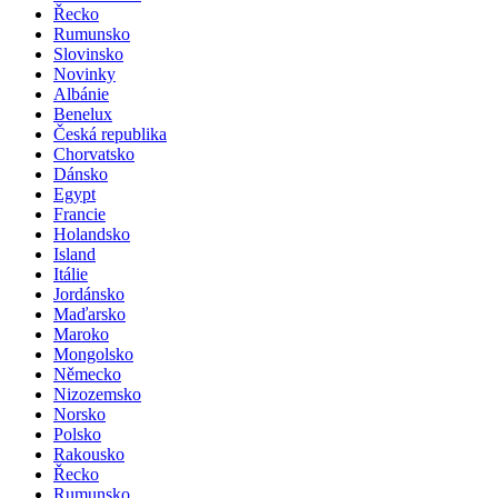
Řecko
Rumunsko
Slovinsko
Novinky
Albánie
Benelux
Česká republika
Chorvatsko
Dánsko
Egypt
Francie
Holandsko
Island
Itálie
Jordánsko
Maďarsko
Maroko
Mongolsko
Německo
Nizozemsko
Norsko
Polsko
Rakousko
Řecko
Rumunsko