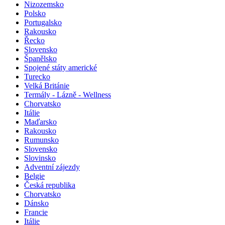
Nizozemsko
Polsko
Portugalsko
Rakousko
Řecko
Slovensko
Španělsko
Spojené státy americké
Turecko
Velká Británie
Termály - Lázně - Wellness
Chorvatsko
Itálie
Maďarsko
Rakousko
Rumunsko
Slovensko
Slovinsko
Adventní zájezdy
Belgie
Česká republika
Chorvatsko
Dánsko
Francie
Itálie