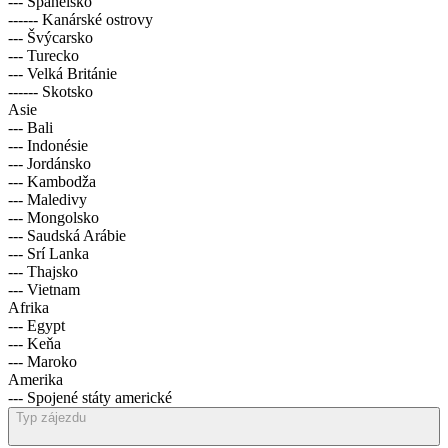
--- Španělsko
------ Kanárské ostrovy
--- Švýcarsko
--- Turecko
--- Velká Británie
------ Skotsko
Asie
--- Bali
--- Indonésie
--- Jordánsko
--- Kambodža
--- Maledivy
--- Mongolsko
--- Saudská Arábie
--- Srí Lanka
--- Thajsko
--- Vietnam
Afrika
--- Egypt
--- Keňa
--- Maroko
Amerika
--- Spojené státy americké
Typ zájezdu