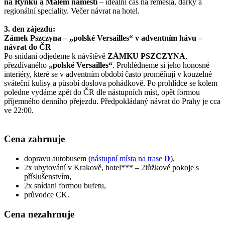
na Rynku a Malém náměstí
– ideální čas na řemesla, dárky a
regionální speciality. Večer návrat na hotel.
3. den zájezdu:
Zámek Pszczyna – „polské Versailles“ v adventním hávu –
návrat do ČR
Po snídani odjedeme k návštěvě
ZÁMKU PSZCZYNA
,
přezdívaného
„polské Versailles“
. Prohlédneme si jeho honosné
interiéry, které se v adventním období často proměňují v kouzelné
sváteční kulisy a působí doslova pohádkově. Po prohlídce se kolem
poledne vydáme zpět do ČR dle nástupních míst, opět formou
příjemného denního přejezdu. Předpokládaný návrat do Prahy je cca
ve 22:00.
Cena zahrnuje
dopravu autobusem (
nástupní místa na trase
D
),
2x ubytování v Krakově, hotel*** – 2lůžkové pokoje s
příslušenstvím,
2x snídani formou bufetu,
průvodce CK.
Cena nezahrnuje