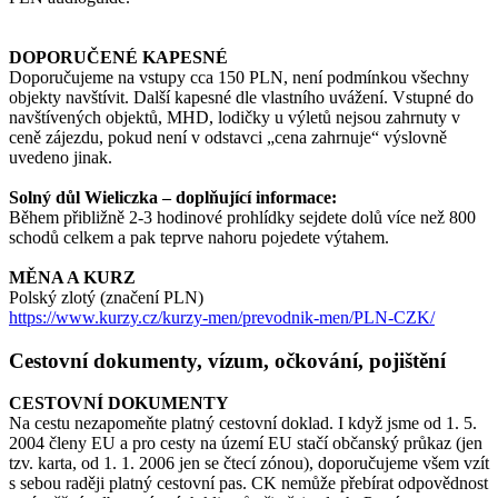
DOPORUČENÉ KAPESNÉ
Doporučujeme na vstupy cca 150 PLN, není podmínkou všechny
objekty navštívit. Další kapesné dle vlastního uvážení. Vstupné do
navštívených objektů, MHD, lodičky u výletů nejsou zahrnuty v
ceně zájezdu, pokud není v odstavci „cena zahrnuje“ výslovně
uvedeno jinak.
Solný důl Wieliczka – doplňující informace:
Během přibližně 2-3 hodinové prohlídky sejdete dolů více než 800
schodů celkem a pak teprve nahoru pojedete výtahem.
MĚNA A KURZ
Polský zlotý (značení PLN)
https://www.kurzy.cz/kurzy-men/prevodnik-men/PLN-CZK/
Cestovní dokumenty, vízum, očkování, pojištění
CESTOVNÍ DOKUMENTY
Na cestu nezapomeňte platný cestovní doklad. I když jsme od 1. 5.
2004 členy EU a pro cesty na území EU stačí občanský průkaz (jen
tzv. karta, od 1. 1. 2006 jen se čtecí zónou), doporučujeme všem vzít
s sebou raději platný cestovní pas. CK nemůže přebírat odpovědnost