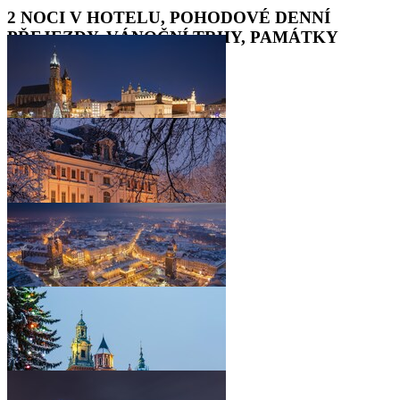
2 NOCI V HOTELU, POHODOVÉ DENNÍ
PŘEJEZDY, VÁNOČNÍ TRHY, PAMÁTKY
UNESCO
•
•
•
•
•
•
•
•
•
•