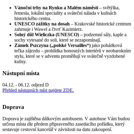
Vánoční trhy na Rynku a Malém náměstí
– světýlka,
řemesla, lokální speciality a sváteční nálada v kulisách
historického centra.
UNESCO zážitky na dosah
– Krakovské historické centrum
zahrnuje i Wawel a čtvrť Kazimierz.
Solný důl Wieliczka (UNESCO)
– podzemní sály, kaple a
sochy vytesané do soli, které se nezapomínají.
Zámek Pszczyna („polské Versailles“)
jako pohádková
tečka zájezdu – prohlídka honosných interiérů v neobarokním
stylu, které se v adventu proměňují ve svátečně vyzdobené
kulisy.
Nástupní místa
04.12. - 06.12. odjezd D
Přehled nástupních míst najdete ZDE.
Doprava
Doprava je zajištěna dálkovým autobusem. V autobuse Vám budou
určena místa dle předem připraveného zasedacího pořádku, který
sestavuje cestovní kancelář v závislosti na datu zakoupení.