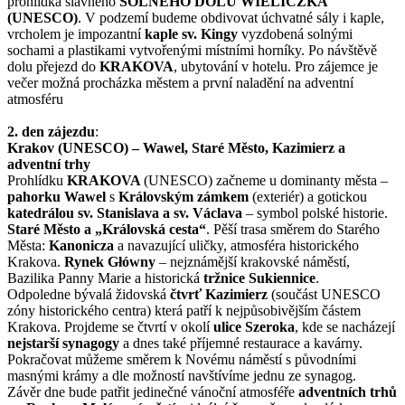
prohlídka slavného
SOLNÉHO DOLU WIELICZKA
(UNESCO)
. V podzemí budeme obdivovat úchvatné sály i kaple,
vrcholem je impozantní
kaple sv. Kingy
vyzdobená solnými
sochami a plastikami vytvořenými místními horníky. Po návštěvě
dolu přejezd do
KRAKOVA
, ubytování v hotelu. Pro zájemce je
večer možná procházka městem a první naladění na adventní
atmosféru
2. den zájezdu
:
Krakov (UNESCO) – Wawel, Staré Město, Kazimierz a
adventní trhy
Prohlídku
KRAKOVA
(UNESCO) začneme u dominanty města –
pahorku Wawel
s
Královským zámkem
(exteriér) a gotickou
katedrálou sv. Stanislava a sv. Václava
– symbol polské historie.
Staré Město a „Královská cesta“
. Pěší trasa směrem do Starého
Města:
Kanonicza
a navazující uličky, atmosféra historického
Krakova.
Rynek Główny
– nejznámější krakovské náměstí,
Bazilika Panny Marie a historická
tržnice Sukiennice
.
Odpoledne bývalá židovská
čtvrť Kazimierz
(součást UNESCO
zóny historického centra) která patří k nejpůsobivějším částem
Krakova. Projdeme se čtvrtí v okolí
ulice Szeroka
, kde se nacházejí
nejstarší synagogy
a dnes také příjemné restaurace a kavárny.
Pokračovat můžeme směrem k Novému náměstí s původními
masnými krámy a dle možností navštívíme jednu ze synagog.
Závěr dne bude patřit jedinečné vánoční atmosféře
adventních trhů