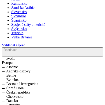
Rumunsko
Saudská Arábie
Slovensko
Slovinsko
Španělsko
Spojené státy americké
Švýcarsko
Turecko
Velká Británie
Vyhledat zájezd
Destinace
--- zvolte ---
Evropa
--- Albánie
--- Azorské ostrovy
--- Belgie
--- Benelux
--- Bosna a Hercegovina
--- Černá Hora
--- Česká republika
--- Chorvatsko
--- Dánsko
--- Estonsko