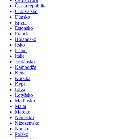
Černá Hora
Česká republika
Chorvatsko
Dánsko
Egypt
Estonsko
Francie
Holandsko
Irsko
Island
Itálie
Jordánsko
Kambodža
Keňa
Korsika
Kypr
Litva
Lotyšsko
Maďarsko
Malta
Maroko
Německo
Nizozemsko
Norsko
Polsko