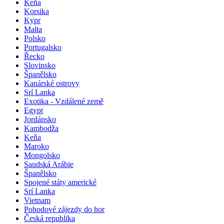
Keňa
Korsika
Kypr
Malta
Polsko
Portugalsko
Řecko
Slovinsko
Španělsko
Kanárské ostrovy
Srí Lanka
Exotika - Vzdálené země
Egypt
Jordánsko
Kambodža
Keňa
Maroko
Mongolsko
Saudská Arábie
Španělsko
Spojené státy americké
Srí Lanka
Vietnam
Pohodové zájezdy do hor
Česká republika