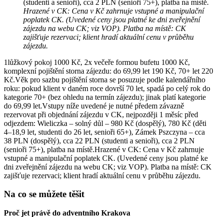
(studenti a senioři), cca 2 PLN (senioři 75+), platba na místě.
Hrazené v CK: Cena v Kč zahrnuje vstupné a manipulační
poplatek CK. (Uvedené ceny jsou platné ke dni zveřejnění
zájezdu na webu CK; viz VOP). Platba na místě: CK
zajišťuje rezervaci; klient hradí aktuální cenu v průběhu
zájezdu.
1lůžkový pokoj 1000 Kč, 2x večeře formou bufetu 1000 Kč,
komplexní pojištění storna zájezdu: do 69,99 let 190 Kč, 70+ let 220
Kč.Věk pro sazbu pojištění storna se posuzuje podle kalendářního
roku: pokud klient v daném roce dovrší 70 let, spadá po celý rok do
kategorie 70+ (bez ohledu na termín zájezdu); jinak platí kategorie
do 69,99 let.Vstupy níže uvedené je nutné předem závazně
rezervovat při objednání zájezdu v CK, nejpozději 1 měsíc před
odjezdem: Wieliczka – solný důl – 980 Kč (dospělý), 780 Kč (děti
4–18,9 let, studenti do 26 let, senioři 65+), Zámek Pszczyna – cca
38 PLN (dospělý), cca 22 PLN (studenti a senioři), cca 2 PLN
(senioři 75+), platba na místě.Hrazené v CK: Cena v Kč zahrnuje
vstupné a manipulační poplatek CK. (Uvedené ceny jsou platné ke
dni zveřejnění zájezdu na webu CK; viz VOP). Platba na místě: CK
zajišťuje rezervaci; klient hradí aktuální cenu v průběhu zájezdu.
Na co se můžete těšit
Proč jet právě do adventního Krakova