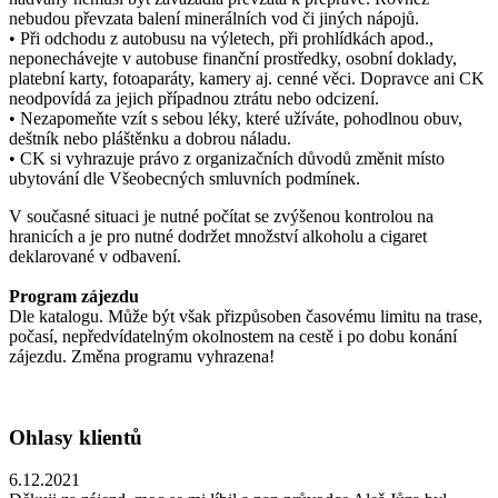
nebudou převzata balení minerálních vod či jiných nápojů.
• Při odchodu z autobusu na výletech, při prohlídkách apod.,
neponechávejte v autobuse finanční prostředky, osobní doklady,
platební karty, fotoaparáty, kamery aj. cenné věci. Dopravce ani CK
neodpovídá za jejich případnou ztrátu nebo odcizení.
• Nezapomeňte vzít s sebou léky, které užíváte, pohodlnou obuv,
deštník nebo pláštěnku a dobrou náladu.
• CK si vyhrazuje právo z organizačních důvodů změnit místo
ubytování dle Všeobecných smluvních podmínek.
V současné situaci je nutné počítat se zvýšenou kontrolou na
hranicích a je pro nutné dodržet množství alkoholu a cigaret
deklarované v odbavení.
Program zájezdu
Dle katalogu. Může být však přizpůsoben časovému limitu na trase,
počasí, nepředvídatelným okolnostem na cestě i po dobu konání
zájezdu. Změna programu vyhrazena!
Ohlasy klientů
6.12.2021