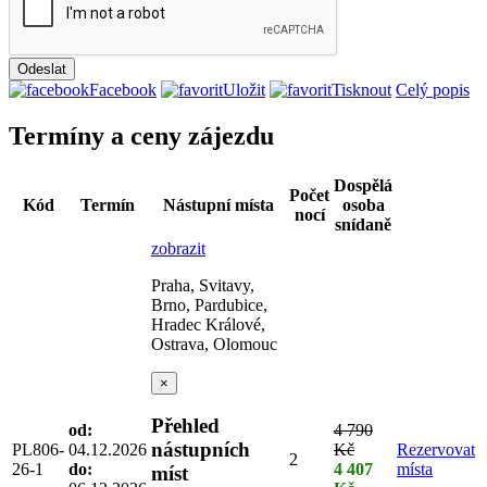
Facebook
Uložit
Tisknout
Celý popis
Termíny a ceny zájezdu
Dospělá
Počet
Kód
Termín
Nástupní místa
osoba
nocí
snídaně
zobrazit
Praha, Svitavy,
Brno, Pardubice,
Hradec Králové,
Ostrava, Olomouc
×
Přehled
od:
4 790
nástupních
PL806-
04.12.2026
Kč
Rezervovat
2
26-1
do:
4 407
místa
míst