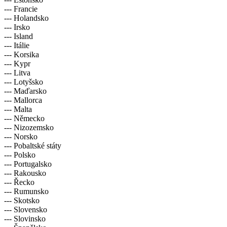
--- Francie
--- Holandsko
--- Irsko
--- Island
--- Itálie
--- Korsika
--- Kypr
--- Litva
--- Lotyšsko
--- Maďarsko
--- Mallorca
--- Malta
--- Německo
--- Nizozemsko
--- Norsko
--- Pobaltské státy
--- Polsko
--- Portugalsko
--- Rakousko
--- Řecko
--- Rumunsko
--- Skotsko
--- Slovensko
--- Slovinsko