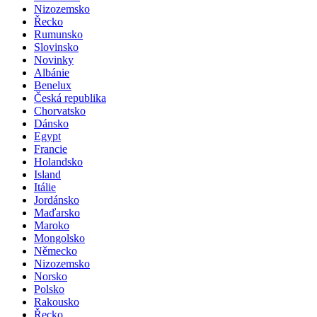
Nizozemsko
Řecko
Rumunsko
Slovinsko
Novinky
Albánie
Benelux
Česká republika
Chorvatsko
Dánsko
Egypt
Francie
Holandsko
Island
Itálie
Jordánsko
Maďarsko
Maroko
Mongolsko
Německo
Nizozemsko
Norsko
Polsko
Rakousko
Řecko