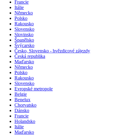
Francie
Itálie
Německo
Polsko
Rakousko
Slovensko
Slovinsko
Španělsko
Švýcarsko
Česko, Slovensko - hvězdicové zájezdy
Česká republika
Maďarsko
Německo
Polsko
Rakousko
Slovensko
Evropské metropole
Belgie
Benelux
Chorvatsko
Dánsko
Francie
Holandsko
Itálie
Maďarsko