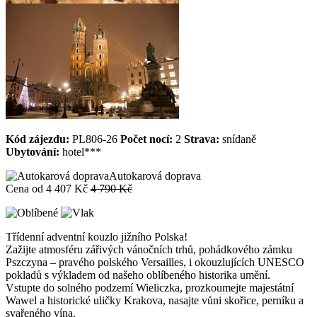
Kód zájezdu:
PL806-26
Počet nocí:
2
Strava:
snídaně
Ubytování:
hotel***
Autokarová doprava
Cena od
4 407 Kč
4 790 Kč
Třídenní adventní kouzlo jižního Polska!
Zažijte atmosféru zářivých vánočních trhů, pohádkového zámku
Pszczyna – pravého polského Versailles, i okouzlujících UNESCO
pokladů s výkladem od našeho oblíbeného historika umění.
Vstupte do solného podzemí Wieliczka, prozkoumejte majestátní
Wawel a historické uličky Krakova, nasajte vůni skořice, perníku a
svařeného vína.