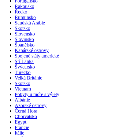
Portugalsko
Rakousko
Řecko
Rumunsko
Saudská Arábie
Skotsko
Slovensko
Slovinsko
Španělsko
Kanárské ostrovy
Spojené státy americké
Srí Lanka
Švýcarsko
Turecko
Velká Británie
Skotsko
Vietnam
Pobyty u moře s výlety
Albánie
Azorské ostrovy
Černá Hora
Chorvatsko
Egypt
Francie
Itálie