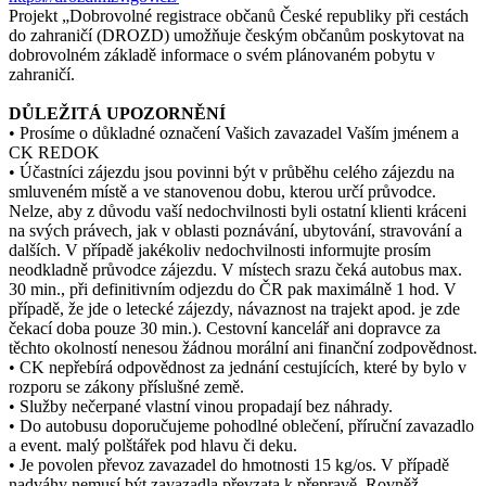
Projekt „Dobrovolné registrace občanů České republiky při cestách
do zahraničí (DROZD) umožňuje českým občanům poskytovat na
dobrovolném základě informace o svém plánovaném pobytu v
zahraničí.
DŮLEŽITÁ UPOZORNĚNÍ
• Prosíme o důkladné označení Vašich zavazadel Vaším jménem a
CK REDOK
• Účastníci zájezdu jsou povinni být v průběhu celého zájezdu na
smluveném místě a ve stanovenou dobu, kterou určí průvodce.
Nelze, aby z důvodu vaší nedochvilnosti byli ostatní klienti kráceni
na svých právech, jak v oblasti poznávání, ubytování, stravování a
dalších. V případě jakékoliv nedochvilnosti informujte prosím
neodkladně průvodce zájezdu. V místech srazu čeká autobus max.
30 min., při definitivním odjezdu do ČR pak maximálně 1 hod. V
případě, že jde o letecké zájezdy, návaznost na trajekt apod. je zde
čekací doba pouze 30 min.). Cestovní kancelář ani dopravce za
těchto okolností nenesou žádnou morální ani finanční zodpovědnost.
• CK nepřebírá odpovědnost za jednání cestujících, které by bylo v
rozporu se zákony příslušné země.
• Služby nečerpané vlastní vinou propadají bez náhrady.
• Do autobusu doporučujeme pohodlné oblečení, příruční zavazadlo
a event. malý polštářek pod hlavu či deku.
• Je povolen převoz zavazadel do hmotnosti 15 kg/os. V případě
nadváhy nemusí být zavazadla převzata k přepravě. Rovněž