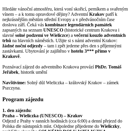
Hledáte vánoční atmosféru, která voní skořicí, perníkem a svařeným
vínem – a k tomu opravdové dějiny? Adventní
Krakov
patří k
nejkrásnějším městům střední Evropy a v předvánočním čase
doslova září. Čeká vás
kombinace legendárních památek
zapsaných na seznam
UNESCO
(historické centrum Krakova i
slavné
solné podzemí ve Wieliczce
) a
večerní kouzlo adventních
trhů
na hlavních náměstích. Užijte si s námi adventní Krakov:
žádné noční odjezdy
– tam i zpět jedeme přes den s příjemnými
zastávkami. Ubytování je zajištěno v
hotelu 3*** přímo v
Krakově
.
Poznávací zájezd do adventního Krakova provází
PhDr. Tomáš
Jeřábek
, historik umění
Navštívíme:
Solný důl Wieliczka – královský Krakov – zámek
Pszczyna.
Program zájezdu
1. den zájezdu
:
Praha – Wieliczka (UNESCO) – Krakov
Odjezd z Prahy v ranních hodinách (cca 6:00) a denní přejezd do
Polska dle nástupních míst. Odpoledne přijedeme do
Wieliczky
,