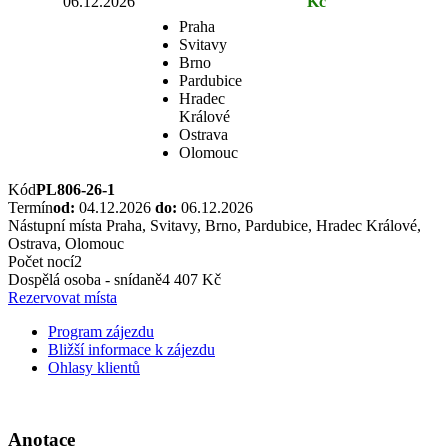
06.12.2026
Kč
Praha
Svitavy
Brno
Pardubice
Hradec
Králové
Ostrava
Olomouc
Kód
PL806-26-1
Termín
od:
04.12.2026
do:
06.12.2026
Nástupní místa
Praha, Svitavy, Brno, Pardubice, Hradec Králové,
Ostrava, Olomouc
Počet nocí
2
Dospělá osoba - snídaně
4 407 Kč
Rezervovat místa
Program zájezdu
Bližší informace k zájezdu
Ohlasy klientů
Anotace