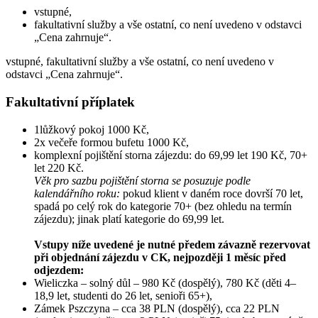
vstupné,
fakultativní služby a vše ostatní, co není uvedeno v odstavci
„Cena zahrnuje“.
vstupné, fakultativní služby a vše ostatní, co není uvedeno v
odstavci „Cena zahrnuje“.
Fakultativní příplatek
1lůžkový pokoj 1000 Kč,
2x večeře formou bufetu 1000 Kč,
komplexní pojištění storna zájezdu: do 69,99 let 190 Kč, 70+
let 220 Kč.
Věk pro sazbu pojištění storna se posuzuje podle
kalendářního roku:
pokud klient v daném roce dovrší 70 let,
spadá po celý rok do kategorie 70+ (bez ohledu na termín
zájezdu); jinak platí kategorie do 69,99 let.
Vstupy níže uvedené je nutné předem závazně rezervovat
při objednání zájezdu v CK, nejpozději 1 měsíc před
odjezdem:
Wieliczka – solný důl – 980 Kč (dospělý), 780 Kč (děti 4–
18,9 let, studenti do 26 let, senioři 65+),
Zámek Pszczyna – cca 38 PLN (dospělý), cca 22 PLN