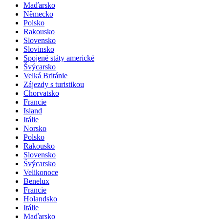
Maďarsko
Německo
Polsko
Rakousko
Slovensko
Slovinsko
Spojené státy americké
Švýcarsko
Velká Británie
Zájezdy s turistikou
Chorvatsko
Francie
Island
Itálie
Norsko
Polsko
Rakousko
Slovensko
Švýcarsko
Velikonoce
Benelux
Francie
Holandsko
Itálie
Maďarsko