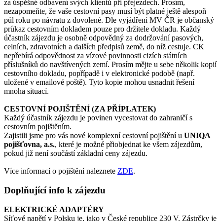
za úspěšné odbavení svých klientů při přejezdech. Prosím,
nezapomeňte, že vaše cestovní pasy musí být platné ještě alespoň
půl roku po návratu z dovolené. Dle vyjádření MV ČR je občanský
průkaz cestovním dokladem pouze pro držitele dokladu. Každý
účastník zájezdu je osobně odpovědný za dodržování pasových,
celních, zdravotních a dalších předpisů země, do níž cestuje. CK
nepřebírá odpovědnost za vízové povinnosti cizích státních
příslušníků do navštívených zemí. Prosím mějte u sebe několik kopií
cestovního dokladu, popřípadě i v elektronické podobě (např.
uložené v emailové poště). Tyto kopie mohou usnadnit řešení
mnoha situací.
CESTOVNÍ POJIŠTĚNÍ (ZA PŘÍPLATEK)
Každý účastník zájezdu je povinen vycestovat do zahraničí s
cestovním pojištěním.
Zajistili jsme pro vás nové komplexní cestovní pojištění u
UNIQA
pojišťovna, a.s.
, které je možné přiobjednat ke všem zájezdům,
pokud již není součástí základní ceny zájezdu.
Více informací o pojištění naleznete
ZDE
.
Doplňující info k zájezdu
ELEKTRICKÉ ADAPTÉRY
Síťové napětí v Polsku je, jako v České republice 230 V. Zástrčky je