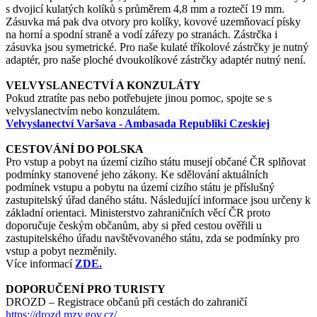
s dvojicí kulatých kolíků s průměrem 4,8 mm a roztečí 19 mm.
Zásuvka má pak dva otvory pro kolíky, kovové uzemňovací písky
na horní a spodní straně a vodí zářezy po stranách. Zástrčka i
zásuvka jsou symetrické. Pro naše kulaté tříkolové zástrčky je nutný
adaptér, pro naše ploché dvoukolíkové zástrčky adaptér nutný není.
VELVYSLANECTVÍ A KONZULÁTY
Pokud ztratíte pas nebo potřebujete jinou pomoc, spojte se s
velvyslanectvím nebo konzulátem.
Velvyslanectví Varšava - Ambasada Republiki Czeskiej
CESTOVÁNÍ DO POLSKA
Pro vstup a pobyt na území cizího státu musejí občané ČR splňovat
podmínky stanovené jeho zákony. Ke sdělování aktuálních
podmínek vstupu a pobytu na území cizího státu je příslušný
zastupitelský úřad daného státu. Následující informace jsou určeny k
základní orientaci. Ministerstvo zahraničních věcí ČR proto
doporučuje českým občanům, aby si před cestou ověřili u
zastupitelského úřadu navštěvovaného státu, zda se podmínky pro
vstup a pobyt nezměnily.
Více informací
ZDE.
DOPORUČENÍ PRO TURISTY
DROZD – Registrace občanů při cestách do zahraničí
https://drozd.mzv.gov.cz/