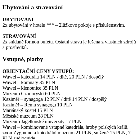
Ubytování a stravování
UBYTOVÁNÍ
2x ubytování v hotelu *** – 2lůžkové pokoje s příslušenstvím.
STRAVOVÁNÍ
2x snídaně formou bufetu. Ostatní strava je řešena z vlastních zdrojů
a prostředků.
Vstupné, platby
ORIENTAČNÍ CENY VSTUPŮ:
Wawel – katedrála 14 PLN / dítě, 20 PLN / dospělý
Wawel – komnaty 35 PLN
Wawel – klenotnice 35 PLN
Muzeum Czartoryski 60 PLN
Kaziměř – synagoga 12 PLN / dítě 14 PLN / dospělý
Kaziměř – Remu synagoga 10 PLN
Mariánský kostel 15 PLN
Městské muzeum 28 PLN
Muzeum Jagellonské univerzity 17 PLN
Wawel – kombinované vstupné katedrála, hroby polských králů,
zvon Zygmund a katedrální muzeum 21 PLN, snížené 15 PLN, 7
PLN audioguide.