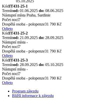
05.10.2025
Kód
IT431-25-1
Termín
od:
01.06.2025
do:
08.06.2025
Nástupní místa
Praha, Sardinie
Počet nocí
7
Dospělá osoba - polopenze
31 790 Kč
Odjeto
Kód
IT431-25-2
Termín
od:
21.09.2025
do:
28.09.2025
Nástupní místa
-
Počet nocí
7
Dospělá osoba - polopenze
31 790 Kč
Odjeto
Kód
IT431-25-3
Termín
od:
28.09.2025
do:
05.10.2025
Nástupní místa
-
Počet nocí
7
Dospělá osoba - polopenze
31 790 Kč
Odjeto
Program zájezdu
Bližší informace k zájezdu