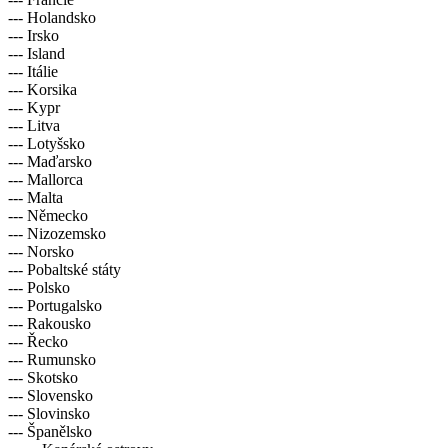
--- Holandsko
--- Irsko
--- Island
--- Itálie
--- Korsika
--- Kypr
--- Litva
--- Lotyšsko
--- Maďarsko
--- Mallorca
--- Malta
--- Německo
--- Nizozemsko
--- Norsko
--- Pobaltské státy
--- Polsko
--- Portugalsko
--- Rakousko
--- Řecko
--- Rumunsko
--- Skotsko
--- Slovensko
--- Slovinsko
--- Španělsko