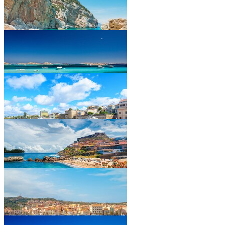
•
•
•
•
•
•
•
•
•
•