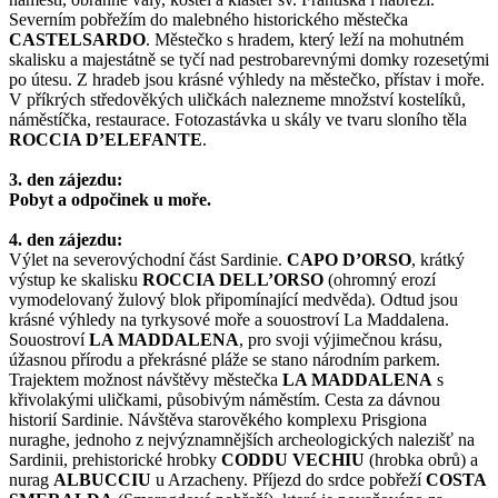
Severním pobřežím do malebného historického městečka
CASTELSARDO
. Městečko s hradem, který leží na mohutném
skalisku a majestátně se tyčí nad pestrobarevnými domky rozesetými
po útesu. Z hradeb jsou krásné výhledy na městečko, přístav i moře.
V příkrých středověkých uličkách nalezneme množství kostelíků,
náměstíčka, restaurace. Fotozastávka u skály ve tvaru sloního těla
ROCCIA D’ELEFANTE
.
3. den zájezdu:
Pobyt a odpočinek u moře.
4. den zájezdu:
Výlet na severovýchodní část Sardinie.
CAPO D’ORSO
, krátký
výstup ke skalisku
ROCCIA DELL’ORSO
(ohromný erozí
vymodelovaný žulový blok připomínající medvěda). Odtud jsou
krásné výhledy na tyrkysové moře a souostroví La Maddalena.
Souostroví
LA MADDALENA
, pro svoji výjimečnou krásu,
úžasnou přírodu a překrásné pláže se stano národním parkem.
Trajektem možnost návštěvy městečka
LA MADDALENA
s
křivolakými uličkami, působivým náměstím. Cesta za dávnou
historií Sardinie. Návštěva starověkého komplexu Prisgiona
nuraghe, jednoho z nejvýznamnějších archeologických nalezišť na
Sardinii, prehistorické hrobky
CODDU VECHIU
(hrobka obrů) a
nurag
ALBUCCIU
u Arzacheny. Příjezd do srdce pobřeží
COSTA