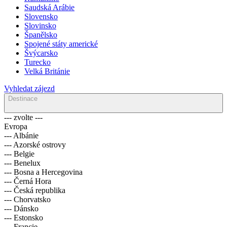
Saudská Arábie
Slovensko
Slovinsko
Španělsko
Spojené státy americké
Švýcarsko
Turecko
Velká Británie
Vyhledat zájezd
Destinace
--- zvolte ---
Evropa
--- Albánie
--- Azorské ostrovy
--- Belgie
--- Benelux
--- Bosna a Hercegovina
--- Černá Hora
--- Česká republika
--- Chorvatsko
--- Dánsko
--- Estonsko
--- Francie