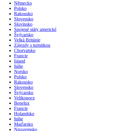
Německo
Polsko
Rakousko
Slovensko
Slovinsko
Spojené státy americké
Švýcarsko
Velká Británie
Zájezdy s turistikou
Chorvatsko
Francie
Island
Itálie
Norsko
Polsko
Rakousko
Slovensko
Švýcarsko
Velikonoce
Benelux
Francie
Holandsko
Itálie
Maďarsko
Nizozemsko