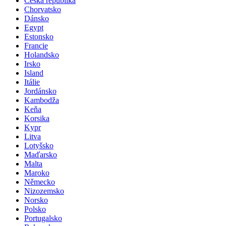
Česká republika
Chorvatsko
Dánsko
Egypt
Estonsko
Francie
Holandsko
Irsko
Island
Itálie
Jordánsko
Kambodža
Keňa
Korsika
Kypr
Litva
Lotyšsko
Maďarsko
Malta
Maroko
Německo
Nizozemsko
Norsko
Polsko
Portugalsko