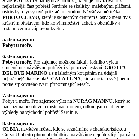
SMERALDA
(Smaragdové pobřeží), které je považováno za
nejkrásnější část pobřeží Sardinie se skalisky, malebnými plážemi,
ostrůvky a tyrkysově průzračnou vodou. Návštěva městečka
PORTO CERVO
, které je skutečným centrem Costy Smeraldy s
krásným přístavem, kde kotví množství jachet, s obchůdky a
restauracemi a záplavou květin.
5. den zájezdu:
Pobyt u moře.
6. den zájezdu:
Pobyt u moře.
Pro zájemce možnost fakult. lodního výletu
spojeného s návštěvou pobřežní vápencové jeskyně
GROTTA
DEL BUE MARINO
a s následným koupáním na údajně
nejkrásnější italské pláži
CALA LUNA
, která dostala své jméno
podle srpkovitého tvaru připomínající Měsíc.
7. den zájezdu:
Pobyt u moře. Pro zájemce výlet na
NURAG MANNU
, který se
nachází na působivém místě nad mořem, odkud jsou nádherné
výhledy na východní pobřeží Sardinie.
8. den zájezdu:
OLBIA
, návštěva města, kde se seznámíme s charakteristickou
Corso Umberto plnou obchůdků a navštívíme nejdůležitější památku