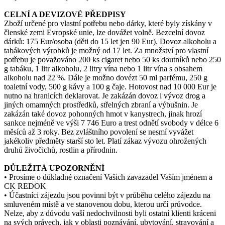
CELNÍ A DEVIZOVÉ PŘEDPISY
Zboží určené pro vlastní potřebu nebo dárky, které byly získány v
členské zemi Evropské unie, lze dovážet volně. Bezcelní dovoz
dárků: 175 Eur/osoba (děti do 15 let jen 90 Eur). Dovoz alkoholu a
tabákových výrobků je možný od 17 let. Za množství pro vlastní
potřebu je považováno 200 ks cigaret nebo 50 ks doutníků nebo 250
g tabáku, 1 litr alkoholu, 2 litry vína nebo 1 litr vína s obsahem
alkoholu nad 22 %. Dále je možno dovézt 50 ml parfému, 250 g
toaletní vody, 500 g kávy a 100 g čaje. Hotovost nad 10 000 Eur je
nutno na hranicích deklarovat. Je zakázán dovoz i vývoz drog a
jiných omamných prostředků, střelných zbraní a výbušnin. Je
zakázán také dovoz pohonných hmot v kanystrech, jinak hrozí
sankce nejméně ve výši 7 746 Euro a trest odnětí svobody v délce 6
měsíců až 3 roky. Bez zvláštního povolení se nesmí vyvážet
jakékoliv předměty starší sto let. Platí zákaz vývozu ohrožených
druhů živočichů, rostlin a přírodnin.
DŮLEŽITÁ UPOZORNĚNÍ
• Prosíme o důkladné označení Vašich zavazadel Vaším jménem a
CK REDOK
• Účastníci zájezdu jsou povinni být v průběhu celého zájezdu na
smluveném místě a ve stanovenou dobu, kterou určí průvodce.
Nelze, aby z důvodu vaší nedochvilnosti byli ostatní klienti kráceni
na svých právech, jak v oblasti poznávání, ubytování, stravování a