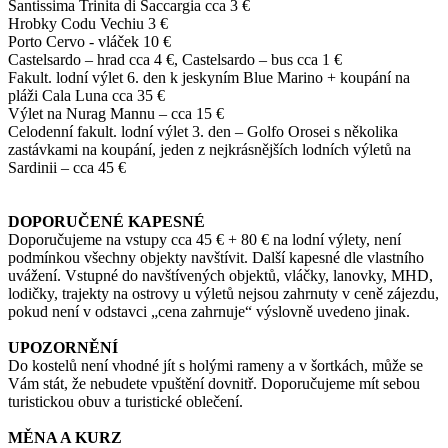
Santissima Trinita di Saccargia cca 3 €
Hrobky Codu Vechiu 3 €
Porto Cervo - vláček 10 €
Castelsardo – hrad cca 4 €, Castelsardo – bus cca 1 €
Fakult. lodní výlet 6. den k jeskyním Blue Marino + koupání na
pláži Cala Luna cca 35 €
Výlet na Nurag Mannu – cca 15 €
Celodenní fakult. lodní výlet 3. den – Golfo Orosei s několika
zastávkami na koupání, jeden z nejkrásnějších lodních výletů na
Sardinii – cca 45 €
DOPORUČENÉ KAPESNÉ
Doporučujeme na vstupy cca 45 € + 80 € na lodní výlety, není
podmínkou všechny objekty navštívit. Další kapesné dle vlastního
uvážení. Vstupné do navštívených objektů, vláčky, lanovky, MHD,
lodičky, trajekty na ostrovy u výletů nejsou zahrnuty v ceně zájezdu,
pokud není v odstavci „cena zahrnuje“ výslovně uvedeno jinak.
UPOZORNĚNÍ
Do kostelů není vhodné jít s holými rameny a v šortkách, může se
Vám stát, že nebudete vpuštění dovnitř. Doporučujeme mít sebou
turistickou obuv a turistické oblečení.
MĚNA A KURZ