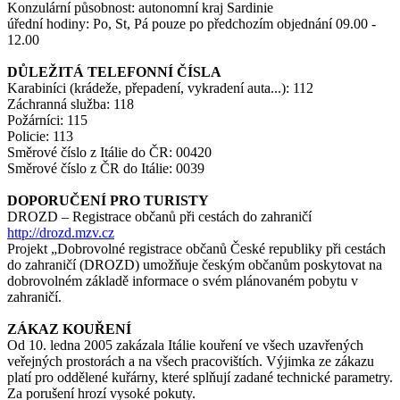
Konzulární působnost: autonomní kraj Sardinie
úřední hodiny: Po, St, Pá pouze po předchozím objednání 09.00 -
12.00
DŮLEŽITÁ TELEFONNÍ ČÍSLA
Karabiníci (krádeže, přepadení, vykradení auta...): 112
Záchranná služba: 118
Požárníci: 115
Policie: 113
Směrové číslo z Itálie do ČR: 00420
Směrové číslo z ČR do Itálie: 0039
DOPORUČENÍ PRO TURISTY
DROZD – Registrace občanů při cestách do zahraničí
http://drozd.mzv.cz
Projekt „Dobrovolné registrace občanů České republiky při cestách
do zahraničí (DROZD) umožňuje českým občanům poskytovat na
dobrovolném základě informace o svém plánovaném pobytu v
zahraničí.
ZÁKAZ KOUŘENÍ
Od 10. ledna 2005 zakázala Itálie kouření ve všech uzavřených
veřejných prostorách a na všech pracovištích. Výjimka ze zákazu
platí pro oddělené kuřárny, které splňují zadané technické parametry.
Za porušení hrozí vysoké pokuty.