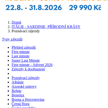
Domů
ITÁLIE - SARDINIE, PŘÍRODNÍ KRÁSY
Poznávací zájezdy
Typy zájezdů
Přehled zájezdů
First minute
Last minute
Super Last Minute
First minute - Advent 2026
Zájezdy k doobsazení
Poznávací zájezdy
Albánie
Azorské ostrovy
Belgie
Benelux
Bosna a Hercegovina
Černá Hora