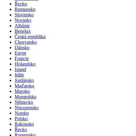
Řecko
Rumunsko
Slovinsko
Novinky
Albánie
Benelux
Česká republika
Chorvatsko
Dánsko
Egypt
Francie
Holandsko
Island
Itálie
Jordánsko
Maďarsko
Maroko
Mongolsko
Německo
Nizozemsko
Norsko
Polsko
Rakousko
Řecko
Rumunsko