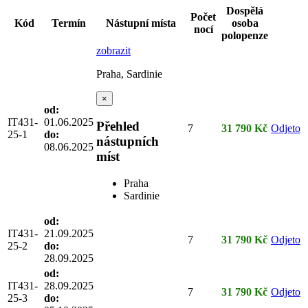
Dospělá
Počet
Kód
Termín
Nástupní místa
osoba
nocí
polopenze
zobrazit
Praha, Sardinie
×
od:
IT431-
01.06.2025
Přehled
7
31 790 Kč
Odjeto
25-1
do:
nástupních
08.06.2025
míst
Praha
Sardinie
od:
IT431-
21.09.2025
7
31 790 Kč
Odjeto
25-2
do:
28.09.2025
od:
IT431-
28.09.2025
7
31 790 Kč
Odjeto
25-3
do: