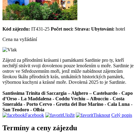
Kód zájezdu:
IT431-25
Počet nocí:
Strava:
Ubytování:
hotel
Cena na vyžádání
Zájezd za přírodními krásami i památkami Sardinie pro ty, kteří
nechtějí strávit svoji dovolenou pouze lenošením u moře. Sardinie je
ostrov ve Středozemním moři, jenž může nabídnout zájemcům
širokou škálu přírodních krás, unikátních historických památek,
výbornou kuchyni a krásné moře. Dovolená 2025 to je Sardinie.
Santissima Trinita di Saccargia – Alghero – Castelsardo - Capo
d’Orso - La Maddalena - Coddu Vechiu – Albucciu - Costa
Smeralda - Porto Cervo - Grotta del Bue Marino - Cala Luna -
San Teodoro - Olbia
Facebook
Uložit
Tisknout
Celý popis
Termíny a ceny zájezdu