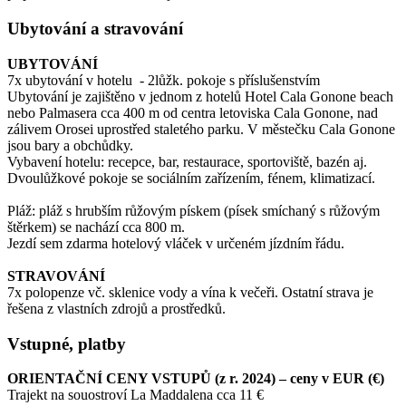
Ubytování a stravování
UBYTOVÁNÍ
7x ubytování v hotelu - 2lůžk. pokoje s příslušenstvím
Ubytování je zajištěno v jednom z hotelů Hotel Cala Gonone beach
nebo Palmasera cca 400 m od centra letoviska Cala Gonone, nad
zálivem Orosei uprostřed staletého parku. V městečku Cala Gonone
jsou bary a obchůdky.
Vybavení hotelu: recepce, bar, restaurace, sportoviště, bazén aj.
Dvoulůžkové pokoje se sociálním zařízením, fénem, klimatizací.
Pláž: pláž s hrubším růžovým pískem (písek smíchaný s růžovým
štěrkem) se nachází cca 800 m.
Jezdí sem zdarma hotelový vláček v určeném jízdním řádu.
STRAVOVÁNÍ
7x polopenze vč. sklenice vody a vína k večeři. Ostatní strava je
řešena z vlastních zdrojů a prostředků.
Vstupné, platby
ORIENTAČNÍ CENY VSTUPŮ (z r. 2024) – ceny v EUR (€)
Trajekt na souostroví La Maddalena cca 11 €