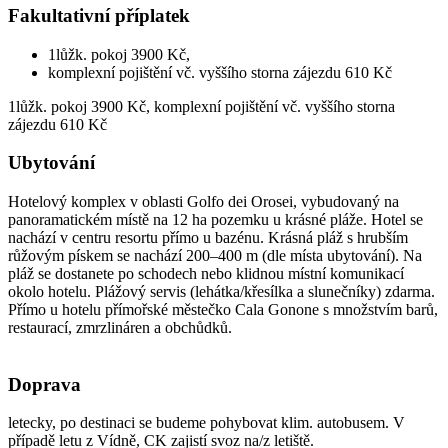
Fakultativní příplatek
1lůžk. pokoj 3900 Kč,
komplexní pojištění vč. vyššího storna zájezdu 610 Kč
1lůžk. pokoj 3900 Kč, komplexní pojištění vč. vyššího storna
zájezdu 610 Kč
Ubytování
Hotelový komplex v oblasti Golfo dei Orosei, vybudovaný na
panoramatickém místě na 12 ha pozemku u krásné pláže. Hotel se
nachází v centru resortu přímo u bazénu. Krásná pláž s hrubším
růžovým pískem se nachází 200–400 m (dle místa ubytování). Na
pláž se dostanete po schodech nebo klidnou místní komunikací
okolo hotelu. Plážový servis (lehátka/křesílka a slunečníky) zdarma.
Přímo u hotelu přímořské městečko Cala Gonone s množstvím barů,
restaurací, zmrzlináren a obchůdků.
Doprava
letecky, po destinaci se budeme pohybovat klim. autobusem. V
případě letu z Vídně, CK zajistí svoz na/z letiště.