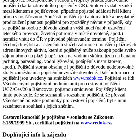
pojištění (karta zdravotního pojištění v ČR). Smluvní vztah vzniká
mezi klientem a pojišťovnou, případné pojistné události řeší klient
přímo s pojišťovnou. Součástí pojištění je i automatické a bezplatné
prodloužení platnosti pojištění pro zpožděný návrat v případě, kdy
se pojištěná osoba z důvodu zásahu vyšší moci (např. uzavření
leteckého provozu, živelná pohroma v místě dovolené, apod.)
nemůže vrátit do ČR v původně plánovaném termínu. Pojištění
léčebných výloh a asistenčních služeb zahrnuje i pojištění plážových
adrenalinových aktivit, které si pojištěný může zakoupit podle svého
zájmu přímo na pláži (např. jízda na vodním skútru, jízda na banánu,
jachting, parasailing, vodní lyžování, potápění s instruktorem,
apod.). Pojištění storna obsahuje i pojištění z důvodu nedobrovolné
ztráty zaměstnání a pojištění nevyužité dovolené. Další informace o
pojištění jsou uvedeny na stránkách
www.redok.cz
. Pojištění se řídí
Všeobecnými pojistnými podmínkami pro cestovní pojištění
UCZ/Ces/20 a Rámcovou pojistnou smlouvou. Pojištěný klient
tímto potvrzuje, že se seznámil s rozsahem pojištění, že převzal
Všeobecné pojistné podmínky pro cestovní pojištění, byl s nimi
seznámen a souhlasí s jejich zněním.
Cestovní kancelář je pojištěna v souladu se Zákonem
č.159/1999 Sb., certifikát pojištění na
www.redok.cz
.
Doplňující info k zájezdu