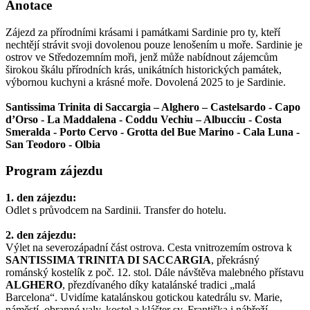
Anotace
Zájezd za přírodními krásami i památkami Sardinie pro ty, kteří
nechtějí strávit svoji dovolenou pouze lenošením u moře. Sardinie je
ostrov ve Středozemním moři, jenž může nabídnout zájemcům
širokou škálu přírodních krás, unikátních historických památek,
výbornou kuchyni a krásné moře. Dovolená 2025 to je Sardinie.
Santissima Trinita di Saccargia – Alghero – Castelsardo - Capo
d’Orso - La Maddalena - Coddu Vechiu – Albucciu - Costa
Smeralda - Porto Cervo - Grotta del Bue Marino - Cala Luna -
San Teodoro - Olbia
Program zájezdu
1. den zájezdu:
Odlet s průvodcem na Sardinii. Transfer do hotelu.
2. den zájezdu:
Výlet na severozápadní část ostrova. Cesta vnitrozemím ostrova k
SANTISSIMA TRINITA DI SACCARGIA
, překrásný
románský kostelík z poč. 12. stol. Dále návštěva malebného přístavu
ALGHERO
, přezdívaného díky katalánské tradici „malá
Barcelona“. Uvidíme katalánskou gotickou katedrálu sv. Marie,
náměstí, obranné valy, kostel a klášter sv. Františka i nábřeží.