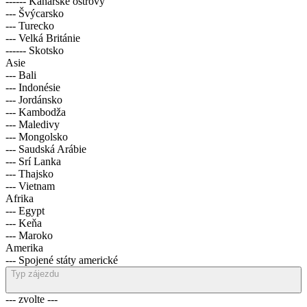
------ Kanárské ostrovy
--- Švýcarsko
--- Turecko
--- Velká Británie
------ Skotsko
Asie
--- Bali
--- Indonésie
--- Jordánsko
--- Kambodža
--- Maledivy
--- Mongolsko
--- Saudská Arábie
--- Srí Lanka
--- Thajsko
--- Vietnam
Afrika
--- Egypt
--- Keňa
--- Maroko
Amerika
--- Spojené státy americké
Typ zájezdu
--- zvolte ---