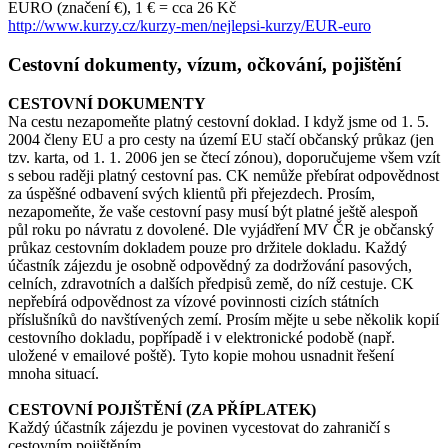
EURO (značení €), 1 € = cca 26 Kč
http://www.kurzy.cz/kurzy-men/nejlepsi-kurzy/EUR-euro
Cestovní dokumenty, vízum, očkování, pojištění
CESTOVNÍ DOKUMENTY
Na cestu nezapomeňte platný cestovní doklad. I když jsme od 1. 5.
2004 členy EU a pro cesty na území EU stačí občanský průkaz (jen
tzv. karta, od 1. 1. 2006 jen se čtecí zónou), doporučujeme všem vzít
s sebou raději platný cestovní pas. CK nemůže přebírat odpovědnost
za úspěšné odbavení svých klientů při přejezdech. Prosím,
nezapomeňte, že vaše cestovní pasy musí být platné ještě alespoň
půl roku po návratu z dovolené. Dle vyjádření MV ČR je občanský
průkaz cestovním dokladem pouze pro držitele dokladu. Každý
účastník zájezdu je osobně odpovědný za dodržování pasových,
celních, zdravotních a dalších předpisů země, do níž cestuje. CK
nepřebírá odpovědnost za vízové povinnosti cizích státních
příslušníků do navštívených zemí. Prosím mějte u sebe několik kopií
cestovního dokladu, popřípadě i v elektronické podobě (např.
uložené v emailové poště). Tyto kopie mohou usnadnit řešení
mnoha situací.
CESTOVNÍ POJIŠTĚNÍ (ZA PŘÍPLATEK)
Každý účastník zájezdu je povinen vycestovat do zahraničí s
cestovním pojištěním.