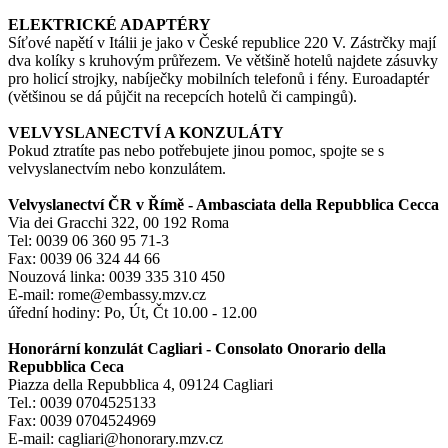
ELEKTRICKÉ ADAPTÉRY
Síťové napětí v Itálii je jako v České republice 220 V. Zástrčky mají
dva kolíky s kruhovým průřezem. Ve většině hotelů najdete zásuvky
pro holicí strojky, nabíječky mobilních telefonů i fény. Euroadaptér
(většinou se dá půjčit na recepcích hotelů či campingů).
VELVYSLANECTVÍ A KONZULÁTY
Pokud ztratíte pas nebo potřebujete jinou pomoc, spojte se s
velvyslanectvím nebo konzulátem.
Velvyslanectví ČR v Římě - Ambasciata della Repubblica Cecca
Via dei Gracchi 322, 00 192 Roma
Tel: 0039 06 360 95 71-3
Fax: 0039 06 324 44 66
Nouzová linka: 0039 335 310 450
E-mail: rome@embassy.mzv.cz
úřední hodiny: Po, Út, Čt 10.00 - 12.00
Honorární konzulát Cagliari - Consolato Onorario della
Repubblica Ceca
Piazza della Repubblica 4, 09124 Cagliari
Tel.: 0039 0704525133
Fax: 0039 0704524969
E-mail: cagliari@honorary.mzv.cz