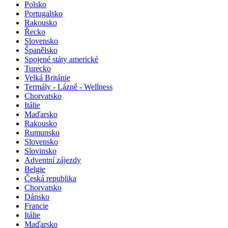
Polsko
Portugalsko
Rakousko
Řecko
Slovensko
Španělsko
Spojené státy americké
Turecko
Velká Británie
Termály - Lázně - Wellness
Chorvatsko
Itálie
Maďarsko
Rakousko
Rumunsko
Slovensko
Slovinsko
Adventní zájezdy
Belgie
Česká republika
Chorvatsko
Dánsko
Francie
Itálie
Maďarsko