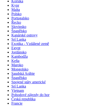
Korsika
Kypr
Malta
Polsko
Portugalsko
Řecko
Slovinsko
Španělsko
Kanárské ostrovy
Srí Lanka
Exotika - Vzdálené země
Egypt
Jordánsko
Kambodža
Keňa
Maroko
Mongolsko
Saudská Arábie
Španělsko
Spojené státy americké
Srí Lanka
Vietnam
Pohodové zájezdy do hor
Česká republika
Francie