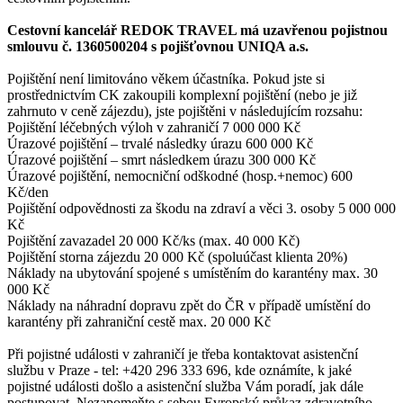
Cestovní kancelář REDOK TRAVEL má uzavřenou pojistnou
smlouvu č. 1360500204 s pojišťovnou UNIQA a.s.
Pojištění není limitováno věkem účastníka. Pokud jste si
prostřednictvím CK zakoupili komplexní pojištění (nebo je již
zahrnuto v ceně zájezdu), jste pojištěni v následujícím rozsahu:
Pojištění léčebných výloh v zahraničí 7 000 000 Kč
Úrazové pojištění – trvalé následky úrazu 600 000 Kč
Úrazové pojištění – smrt následkem úrazu 300 000 Kč
Úrazové pojištění, nemocniční odškodné (hosp.+nemoc) 600
Kč/den
Pojištění odpovědnosti za škodu na zdraví a věci 3. osoby 5 000 000
Kč
Pojištění zavazadel 20 000 Kč/ks (max. 40 000 Kč)
Pojištění storna zájezdu 20 000 Kč (spoluúčast klienta 20%)
Náklady na ubytování spojené s umístěním do karantény max. 30
000 Kč
Náklady na náhradní dopravu zpět do ČR v případě umístění do
karantény při zahraniční cestě max. 20 000 Kč
Při pojistné události v zahraničí je třeba kontaktovat asistenční
službu v Praze - tel: +420 296 333 696, kde oznámíte, k jaké
pojistné události došlo a asistenční služba Vám poradí, jak dále
postupovat. Nezapomeňte s sebou Evropský průkaz zdravotního