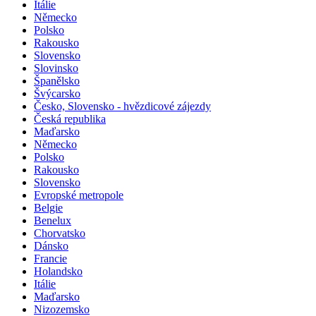
Itálie
Německo
Polsko
Rakousko
Slovensko
Slovinsko
Španělsko
Švýcarsko
Česko, Slovensko - hvězdicové zájezdy
Česká republika
Maďarsko
Německo
Polsko
Rakousko
Slovensko
Evropské metropole
Belgie
Benelux
Chorvatsko
Dánsko
Francie
Holandsko
Itálie
Maďarsko
Nizozemsko