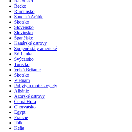
Rakousko
Řecko
Rumunsko
Saudská Arábie
Skotsko
Slovensko
Slovinsko
Španělsko
Kanárské ostrovy
Spojené státy americké
Srí Lanka
Švýcarsko
Turecko
Velká Británie
Skotsko
Vietnam
Pobyty u moře s výlety
Albánie
Azorské ostrovy
Černá Hora
Chorvatsko
Egypt
Francie
Itálie
Keňa