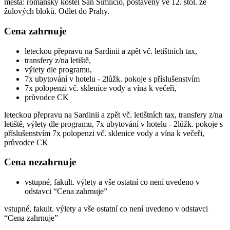
města: románský kostel San Simlicio, postavený ve 12. stol. ze
žulových bloků. Odlet do Prahy.
Cena zahrnuje
leteckou přepravu na Sardinii a zpět vč. letištních tax,
transfery z/na letiště,
výlety dle programu,
7x ubytování v hotelu - 2lůžk. pokoje s příslušenstvím
7x polopenzi vč. sklenice vody a vína k večeři,
průvodce CK
leteckou přepravu na Sardinii a zpět vč. letištních tax, transfery z/na
letiště, výlety dle programu, 7x ubytování v hotelu - 2lůžk. pokoje s
příslušenstvím 7x polopenzi vč. sklenice vody a vína k večeři,
průvodce CK
Cena nezahrnuje
vstupné, fakult. výlety a vše ostatní co není uvedeno v
odstavci “Cena zahrnuje”
vstupné, fakult. výlety a vše ostatní co není uvedeno v odstavci
“Cena zahrnuje”