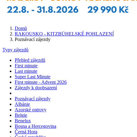
Domů
RAKOUSKO - KITZBÜHELSKÉ POHLAZENÍ
Poznávací zájezdy
Typy zájezdů
Přehled zájezdů
First minute
Last minute
Super Last Minute
First minute - Advent 2026
Zájezdy k doobsazení
Poznávací zájezdy
Albánie
Azorské ostrovy
Belgie
Benelux
Bosna a Hercegovina
Černá Hora