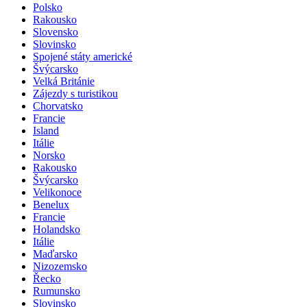
Polsko
Rakousko
Slovensko
Slovinsko
Spojené státy americké
Švýcarsko
Velká Británie
Zájezdy s turistikou
Chorvatsko
Francie
Island
Itálie
Norsko
Rakousko
Švýcarsko
Velikonoce
Benelux
Francie
Holandsko
Itálie
Maďarsko
Nizozemsko
Řecko
Rumunsko
Slovinsko