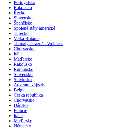
Portugalsko
Rakousko
Řecko
Slovensko
Španělsko
Spojené státy americké
Turecko
Velká Británie
Termály - Lázně - Wellness
Chorvatsko
Itálie
Maďarsko
Rakousko
Rumunsko
Slovensko
Slovinsko
Adventní zájezdy
Belgie
Česká republika
Chorvatsko
Dánsko
Francie
Itálie
Maďarsko
Německo