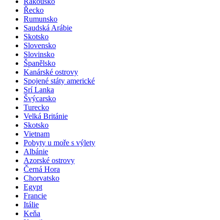
Rakousko
Řecko
Rumunsko
Saudská Arábie
Skotsko
Slovensko
Slovinsko
Španělsko
Kanárské ostrovy
Spojené státy americké
Srí Lanka
Švýcarsko
Turecko
Velká Británie
Skotsko
Vietnam
Pobyty u moře s výlety
Albánie
Azorské ostrovy
Černá Hora
Chorvatsko
Egypt
Francie
Itálie
Keňa