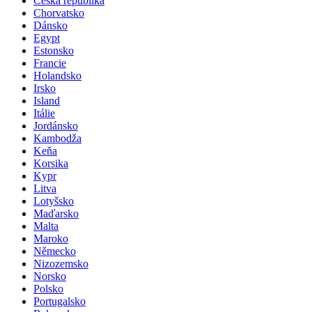
Česká republika
Chorvatsko
Dánsko
Egypt
Estonsko
Francie
Holandsko
Irsko
Island
Itálie
Jordánsko
Kambodža
Keňa
Korsika
Kypr
Litva
Lotyšsko
Maďarsko
Malta
Maroko
Německo
Nizozemsko
Norsko
Polsko
Portugalsko