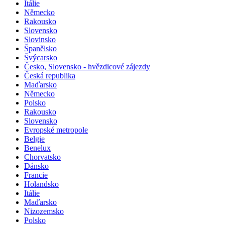
Itálie
Německo
Rakousko
Slovensko
Slovinsko
Španělsko
Švýcarsko
Česko, Slovensko - hvězdicové zájezdy
Česká republika
Maďarsko
Německo
Polsko
Rakousko
Slovensko
Evropské metropole
Belgie
Benelux
Chorvatsko
Dánsko
Francie
Holandsko
Itálie
Maďarsko
Nizozemsko
Polsko