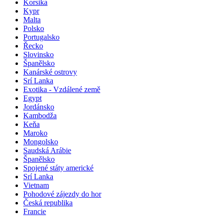
Korsika
Kypr
Malta
Polsko
Portugalsko
Řecko
Slovinsko
Španělsko
Kanárské ostrovy
Srí Lanka
Exotika - Vzdálené země
Egypt
Jordánsko
Kambodža
Keňa
Maroko
Mongolsko
Saudská Arábie
Španělsko
Spojené státy americké
Srí Lanka
Vietnam
Pohodové zájezdy do hor
Česká republika
Francie