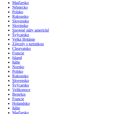
Maďarsko
Německo
Polsko
Rakousko
Slovensko
Slovinsko
Spojené státy americké
Švýcarsko
Velká Británie
Zájezdy s turistikou
Chorvatsko
Francie
Island
Itálie
Norsko
Polsko
Rakousko
Slovensko
Švýcarsko
Velikonoce
Benelux
Francie
Holandsko
Itálie
Maďarsko