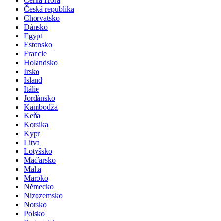
Černá Hora
Česká republika
Chorvatsko
Dánsko
Egypt
Estonsko
Francie
Holandsko
Irsko
Island
Itálie
Jordánsko
Kambodža
Keňa
Korsika
Kypr
Litva
Lotyšsko
Maďarsko
Malta
Maroko
Německo
Nizozemsko
Norsko
Polsko