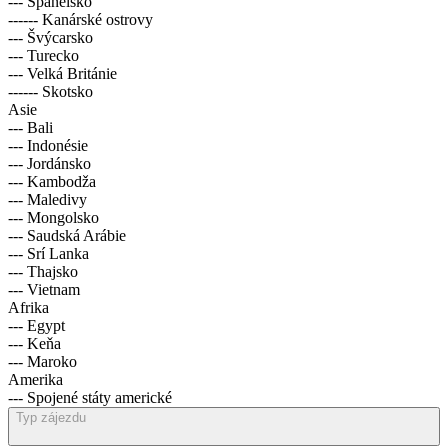
--- Španělsko
------ Kanárské ostrovy
--- Švýcarsko
--- Turecko
--- Velká Británie
------ Skotsko
Asie
--- Bali
--- Indonésie
--- Jordánsko
--- Kambodža
--- Maledivy
--- Mongolsko
--- Saudská Arábie
--- Srí Lanka
--- Thajsko
--- Vietnam
Afrika
--- Egypt
--- Keňa
--- Maroko
Amerika
--- Spojené státy americké
Typ zájezdu