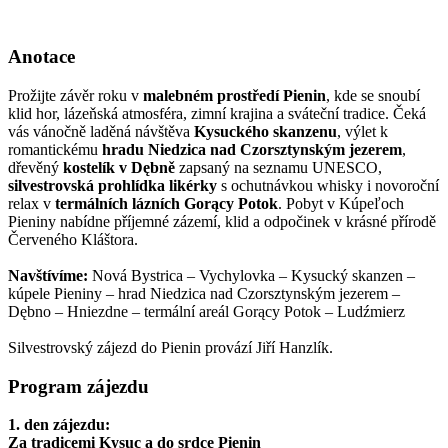
Anotace
Prožijte závěr roku v
malebném prostředí Pienin
, kde se snoubí
klid hor, lázeňská atmosféra, zimní krajina a sváteční tradice. Čeká
vás vánočně laděná návštěva
Kysuckého skanzenu
, výlet k
romantickému
hradu Niedzica nad Czorsztynským jezerem
,
dřevěný
kostelík v Dębně
zapsaný na seznamu UNESCO,
silvestrovská prohlídka likérky
s ochutnávkou whisky i novoroční
relax v
termálních lázních Gorący Potok
. Pobyt v Kúpeľoch
Pieniny nabídne příjemné zázemí, klid a odpočinek v krásné přírodě
Červeného Kláštora.
Navštívíme:
Nová Bystrica – Vychylovka – Kysucký skanzen –
kúpele Pieniny – hrad Niedzica nad Czorsztynským jezerem –
Dębno – Hniezdne – termální areál Gorący Potok – Ludźmierz
Silvestrovský zájezd do Pienin provází Jiří Hanzlík.
Program zájezdu
1. den zájezdu:
Za tradicemi Kysuc a do srdce Pienin