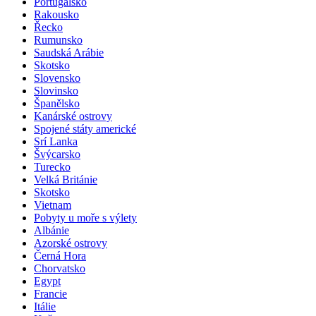
Portugalsko
Rakousko
Řecko
Rumunsko
Saudská Arábie
Skotsko
Slovensko
Slovinsko
Španělsko
Kanárské ostrovy
Spojené státy americké
Srí Lanka
Švýcarsko
Turecko
Velká Británie
Skotsko
Vietnam
Pobyty u moře s výlety
Albánie
Azorské ostrovy
Černá Hora
Chorvatsko
Egypt
Francie
Itálie