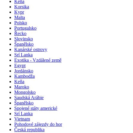
Keňa
Korsika
Kypr
Malta
Polsko
Portugalsko
Řecko
Slovinsko
Španělsko
Kanárské ostrovy
Srí Lanka
Exotika - Vzdálené země
Egypt
Jordánsko
Kambodža
Keňa
Maroko
Mongolsko
Saudská Arábie
Španělsko
Spojené státy americké
Srí Lanka
Vietnam
Pohodové zájezdy do hor
Česká republika