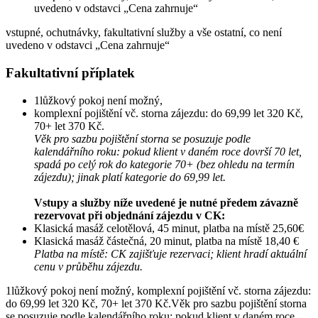
uvedeno v odstavci „Cena zahrnuje“
vstupné, ochutnávky, fakultativní služby a vše ostatní, co není
uvedeno v odstavci „Cena zahrnuje“
Fakultativní příplatek
1lůžkový pokoj není možný,
komplexní pojištění vč. storna zájezdu: do 69,99 let 320 Kč,
70+ let 370 Kč.
Věk pro sazbu pojištění storna se posuzuje podle
kalendářního roku: pokud klient v daném roce dovrší 70 let,
spadá po celý rok do kategorie 70+ (bez ohledu na termín
zájezdu); jinak platí kategorie do 69,99 let.
Vstupy a služby níže uvedené je nutné předem závazně
rezervovat při objednání zájezdu v CK:
Klasická masáž celotělová, 45 minut, platba na místě 25,60€
Klasická masáž částečná, 20 minut, platba na místě 18,40 €
Platba na místě: CK zajišťuje rezervaci; klient hradí aktuální
cenu v průběhu zájezdu.
1lůžkový pokoj není možný, komplexní pojištění vč. storna zájezdu:
do 69,99 let 320 Kč, 70+ let 370 Kč.Věk pro sazbu pojištění storna
se posuzuje podle kalendářního roku: pokud klient v daném roce