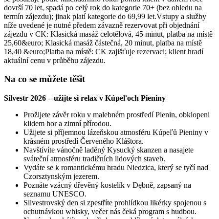
dovrší 70 let, spadá po celý rok do kategorie 70+ (bez ohledu na
termín zájezdu); jinak platí kategorie do 69,99 let.Vstupy a služby
níže uvedené je nutné předem závazně rezervovat při objednání
zájezdu v CK: Klasická masáž celotělová, 45 minut, platba na místě
25,60&euro; Klasická masáž částečná, 20 minut, platba na místě
18,40 &euro;Platba na místě: CK zajišťuje rezervaci; klient hradí
aktuální cenu v průběhu zájezdu.
Na co se můžete těšit
Silvestr 2026 – užijte si relax v Kúpeľoch Pieniny
Prožijete závěr roku v malebném prostředí Pienin, obklopeni
klidem hor a zimní přírodou.
Užijete si příjemnou lázeňskou atmosféru Kúpeľů Pieniny v
krásném prostředí Červeného Kláštora.
Navštívíte vánočně laděný Kysucký skanzen a nasajete
sváteční atmosféru tradičních lidových staveb.
Vydáte se k romantickému hradu Niedzica, který se tyčí nad
Czorsztynským jezerem.
Poznáte vzácný dřevěný kostelík v Dębně, zapsaný na
seznamu UNESCO.
Silvestrovský den si zpestříte prohlídkou likérky spojenou s
ochutnávkou whisky, večer nás čeká program s hudbou.