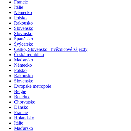
Francie
Itálie
Německo
Polsko
Rakousko
Slovensko
Slovinsko
Španělsko
Švýcarsko
Česko, Slovensko - hvězdicové zájezdy
Česká republika
Maďarsko
Německo
Polsko
Rakousko
Slovensko
Evropské metropole
Belgie
Benelux
Chorvatsko
Dánsko
Francie
Holandsko
Itálie
Maďarsko