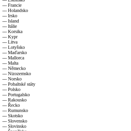
--- Francie
--- Holandsko
--- Irsko
--- Island
--- Itálie
--- Korsika
--- Kypr
--- Litva
--- Lotyšsko
--- Maďarsko
--- Mallorca
--- Malta
--- Německo
--- Nizozemsko
--- Norsko
--- Pobaltské státy
--- Polsko
--- Portugalsko
--- Rakousko
--- Řecko
--- Rumunsko
--- Skotsko
--- Slovensko
--- Slovinsko