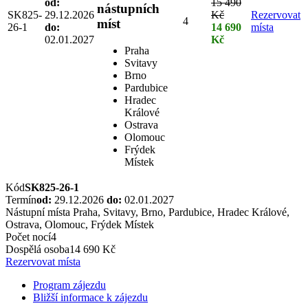
od:
15 490
nástupních
SK825-
29.12.2026
Kč
Rezervovat
4
míst
26-1
do:
14 690
místa
02.01.2027
Kč
Praha
Svitavy
Brno
Pardubice
Hradec
Králové
Ostrava
Olomouc
Frýdek
Místek
Kód
SK825-26-1
Termín
od:
29.12.2026
do:
02.01.2027
Nástupní místa
Praha, Svitavy, Brno, Pardubice, Hradec Králové,
Ostrava, Olomouc, Frýdek Místek
Počet nocí
4
Dospělá osoba
14 690 Kč
Rezervovat místa
Program zájezdu
Bližší informace k zájezdu