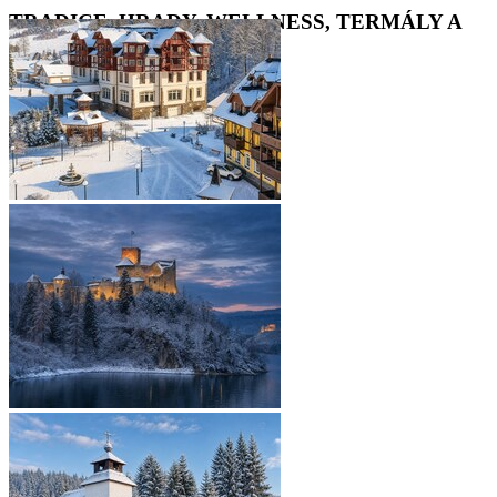
TRADICE, HRADY, WELLNESS, TERMÁLY A
LÁZEŇSKÁ POHODA
•
•
•
•
•
•
•
•
•
•
•
•
•
•