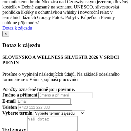
romantickému hradu Niedzica nad Czorsztynským jezerem, dřevěný
kostelík v Dębně zapsaný na seznamu UNESCO, silvestrovská
prohlídka likérky s ochutnávkou whisky i novoroční relax v
termálních lázních Gorący Potok. Pobyt v Kúpeľoch Pieniny
nabídne příjemné zá
Dotaz k zájezdu
×
Dotaz k zájezdu
SLOVENSKO A WELLNESS SILVESTR 2026 V SRDCI
PIENIN
Prosíme o vyplnění následujících údajů. Na základě odeslaného
formuláře se s Vámi spojí naši pracovníci.
Položky označené
tučně
jsou
povinné.
Jméno a příjmení
E-mail
Telefon
Vyberte termín
Text zprávy