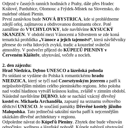
Odjezd v časných ranních hodinách z Prahy, dále přes Hradec
Králové, Pardubice, Olomouc a Frýdek-Místek na Slovensko, do
malebné oblasti Pienin.
První zastávkou bude
NOVÁ BYSTRICA
, kde si prohlédneme
zdejší orloj, zajímavou a obdivovanou dominantu obce. Poté
zamíříme do
VYCHYLOVKY
, kde navštívíme
KYSUCKÝ
SKANZEN
. V období mezi Vánocemi a Silvestrem se zde koná
tematická prohlídka
„Vánoce a jejich tajemství“
, která návštěvníky
přenese do světa lidových zvyků, tradic a kouzelné sváteční
atmosféry. V podvečer příjezd do
KÚPEĽŮ PIENINY v
Červeném Klášteře
, ubytování, večeře a nocleh.
2. den zájezdu:
Hrad Niedzica, Dębno UNESCO a lázeňská pohoda
Po snídani se vydáme do Polska k romantickému
hradu
NIEDZICA
, který se tyčí nad
Czorsztynským jezerem
a patří k
nejpůsobivějším místům celého pieninského regionu. Jeho poloha
nad vodní hladinou vytváří krásnou kulisu, zvláště v zimním období.
Následně navštívíme
DĘBNO
, kde se nachází vzácný dřevěný
kostel sv. Michaela Archanděla
, zapsaný na seznamu světového
dědictví
UNESCO
. Je součástí památky
Dřevěné kostely jižního
Malopolska
. Tato jedinečná sakrální stavba patří k nejcennějším
ukázkám dřevěné architektury v regionu.
Odpoledne návrat do
Kúpeľů Pieniny
. Zbytek dne bude věnován
odpočinku, wellness a lázeňské pohodě. Kúpele nabízejí ubytování