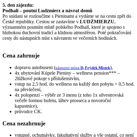
5. den zájezdu:
Podhalí – poutní Ludźmierz a návrat domů
Po snídani se rozloučíme s Pieninami a vydáme se na cestu zpět do
České republiky. Cestou se zastavíme v
LUDŹMIERZU
,
významném poutním místě polského Podhalí, které je spojeno s
hlubokou duchovní tradicí a klidnou atmosférou. Poté pokračování
cesty do nástupních míst s návratem ve večerních hodinách.
Cena zahrnuje
dopravu autobusem (
),
nástupní místa
D, Frýdek Místek
4x ubytování Kúpele Pieniny – wellness pension*** –
2lůžkové pokoje s příslušenstvím,
vstup na 2,5 hod. do wellness na každý den pobytu + 0,5 hod.
na převlečení,
4x polopenzi – výběr ze 3 menu (z toho 1x silvestrovská
večeře formou bufetu, láhev prosseca a novoroční
kapustnice),
průvodce CK.
Cena nezahrnuje
vstupné, ochutnávky, fakultativní služby a vše ostatní, co není