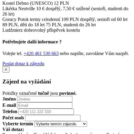
Kostel Debno (UNESCO) 12 PLN
Likérka Nestville 10 € dospělý, 7,50 € snížené (senioři, studenti do
26 let)
Goracy Potok termy celodenní 109 PLN dospělý, senioři od 60 let
89 PLN, děti do 18 let 75 PLN, studenti do 26 let
Ludźmierz dobrovolný příspěvek kostelu
Potřebujete další informace ?
Volejte tel.
+420 461 530 663
nebo napište, zavoláme Vám nazpět.
Poslat dotaz k zájezdu
×
Zájezd na vyžádání
Položky označené
tučně
jsou
povinné.
Jméno
E-mail
Telefon
Počet osob
Vyberte termín
Váš dotaz: