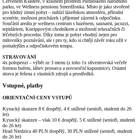
Červeném Klášteře, v krásném prostředí Pieninského národního
parku, ve Wellness pensionu Smerdžonka. Místo je jako stvořené
pro klidný zimní pobyt – nabízí lázeňskou atmosféru, přírodní
scenérie, možnost procházek i příjemné zázemí k odpočinku.
Součástí areálu je wellness centrum s bazénem, saunami, jacuzzi,
tepidáriem, Kneippovým chodníkem a možností relaxačních či
léčebných procedur. Díky tomu je pobyt vhodný nejen pro
milovníky poznávání, ale i pro ty, kdo si chtějí závěr roku užít v
pomalejším a odpočinkovém tempu.
STRAVOVÁNÍ
4x polopenzi – výběr ze 3 menu (z toho 1x silvestrovská večeře
formou bufetu, láhev prosseca a novoroční kapustnice). Ostatní
strava je řešena z vlastních zdrojů a prostředků.
Vstupné, platby
ORIENTAČNÍ CENY VSTUPŮ
Kysucký skanzen 8 € dospělý, 4 € snížené (senioři, studenti do 26
let)
Kysucký skanzen – vlak 10 € dospělý, 5 € snížené (senioři, studenti
do 26 let)
Hrad Niedzica 40 PLN dospělý, 30 PLN snížené (senioři, studenti
do 26 let)