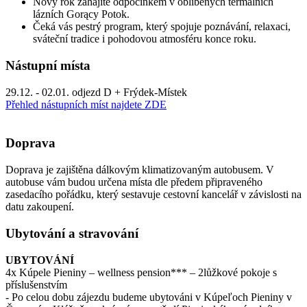
Nový rok zahájíte odpočinkem v oblíbených termálních
lázních Gorący Potok.
Čeká vás pestrý program, který spojuje poznávání, relaxaci,
sváteční tradice i pohodovou atmosféru konce roku.
Nástupní místa
29.12. - 02.01. odjezd D + Frýdek-Místek
Přehled nástupních míst najdete ZDE
Doprava
Doprava je zajištěna dálkovým klimatizovaným autobusem. V
autobuse vám budou určena místa dle předem připraveného
zasedacího pořádku, který sestavuje cestovní kancelář v závislosti na
datu zakoupení.
Ubytování a stravování
UBYTOVÁNÍ
4x Kúpele Pieniny – wellness pension*** – 2lůžkové pokoje s
příslušenstvím
- Po celou dobu zájezdu budeme ubytováni v Kúpeľoch Pieniny v