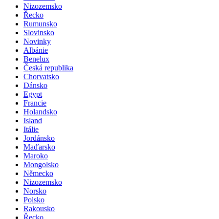
Nizozemsko
Řecko
Rumunsko
Slovinsko
Novinky
Albánie
Benelux
Česká republika
Chorvatsko
Dánsko
Egypt
Francie
Holandsko
Island
Itálie
Jordánsko
Maďarsko
Maroko
Mongolsko
Německo
Nizozemsko
Norsko
Polsko
Rakousko
Řecko