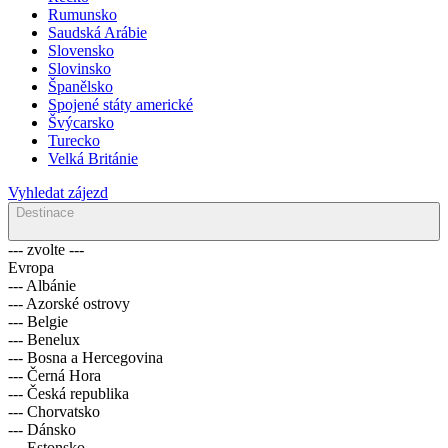
Rumunsko
Saudská Arábie
Slovensko
Slovinsko
Španělsko
Spojené státy americké
Švýcarsko
Turecko
Velká Británie
Vyhledat zájezd
Destinace
--- zvolte ---
Evropa
--- Albánie
--- Azorské ostrovy
--- Belgie
--- Benelux
--- Bosna a Hercegovina
--- Černá Hora
--- Česká republika
--- Chorvatsko
--- Dánsko
--- Estonsko