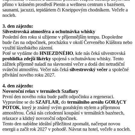
přímo v krásném prostředí Pienin a wellness centrum s bazénem,
saunami, jacuzzi, tepidáriem či Kneippovým chodníkem. Večeře a
nocleh.
3. den zájezdu:
Silvestrovská atmosféra a ochutnávka whisky
Poslední den roku si užijeme v příjemnějším tempu. Dopoledne
bude čas na odpočinek, procházku v okolí Červeného Kláštora nebo
využití lázeňského zázemí.
Poté se vydáme do
HNIEZDNÉHO
, kde nás čeká silvestrovská
prohlídka zdejší likérky
spojená s ochutnávkou whisky. Tento
zážitek příjemně naladí na slavnostní večer a dodá dni netradiční
sváteční atmosféru. Večer nás čeká
silvestrovský večer
a společné
přivítání nového roku 2027.
4. den zájezdu:
Novoroční relax v termálech Szaflary
První den nového roku bude patřit odpočinku a regeneraci.
Vypravíme se do
SZAFLAR
, do
termálního areálu GORĄCY
POTOK
, který je známý svým goralským stylem a příjemnou
atmosférou. Čeká nás celodenní koupání v termálních bazénech,
relaxace a klidný novoroční odpočinek.
Tento den nabídne ideální příležitost zpomalit, načerpat novou
energii a začít rok 2027 v pohodě. Návrat na hotel, večeře a nocleh.