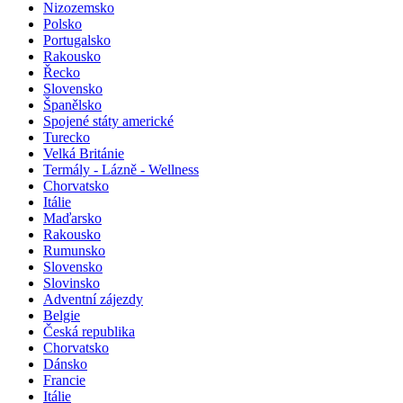
Nizozemsko
Polsko
Portugalsko
Rakousko
Řecko
Slovensko
Španělsko
Spojené státy americké
Turecko
Velká Británie
Termály - Lázně - Wellness
Chorvatsko
Itálie
Maďarsko
Rakousko
Rumunsko
Slovensko
Slovinsko
Adventní zájezdy
Belgie
Česká republika
Chorvatsko
Dánsko
Francie
Itálie