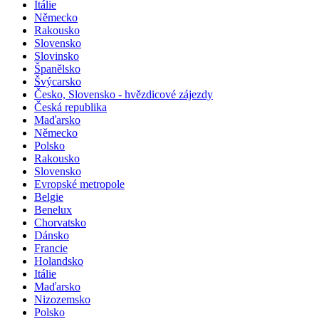
Itálie
Německo
Rakousko
Slovensko
Slovinsko
Španělsko
Švýcarsko
Česko, Slovensko - hvězdicové zájezdy
Česká republika
Maďarsko
Německo
Polsko
Rakousko
Slovensko
Evropské metropole
Belgie
Benelux
Chorvatsko
Dánsko
Francie
Holandsko
Itálie
Maďarsko
Nizozemsko
Polsko