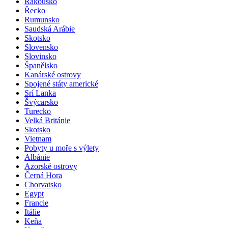
Rakousko
Řecko
Rumunsko
Saudská Arábie
Skotsko
Slovensko
Slovinsko
Španělsko
Kanárské ostrovy
Spojené státy americké
Srí Lanka
Švýcarsko
Turecko
Velká Británie
Skotsko
Vietnam
Pobyty u moře s výlety
Albánie
Azorské ostrovy
Černá Hora
Chorvatsko
Egypt
Francie
Itálie
Keňa