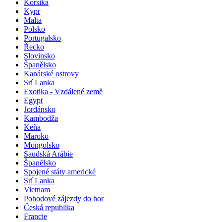
Korsika
Kypr
Malta
Polsko
Portugalsko
Řecko
Slovinsko
Španělsko
Kanárské ostrovy
Srí Lanka
Exotika - Vzdálené země
Egypt
Jordánsko
Kambodža
Keňa
Maroko
Mongolsko
Saudská Arábie
Španělsko
Spojené státy americké
Srí Lanka
Vietnam
Pohodové zájezdy do hor
Česká republika
Francie