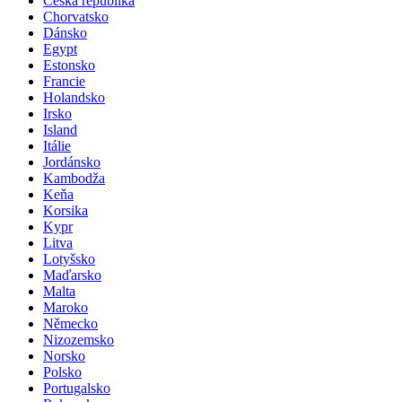
Česká republika
Chorvatsko
Dánsko
Egypt
Estonsko
Francie
Holandsko
Irsko
Island
Itálie
Jordánsko
Kambodža
Keňa
Korsika
Kypr
Litva
Lotyšsko
Maďarsko
Malta
Maroko
Německo
Nizozemsko
Norsko
Polsko
Portugalsko