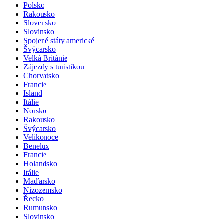
Polsko
Rakousko
Slovensko
Slovinsko
Spojené státy americké
Švýcarsko
Velká Británie
Zájezdy s turistikou
Chorvatsko
Francie
Island
Itálie
Norsko
Rakousko
Švýcarsko
Velikonoce
Benelux
Francie
Holandsko
Itálie
Maďarsko
Nizozemsko
Řecko
Rumunsko
Slovinsko