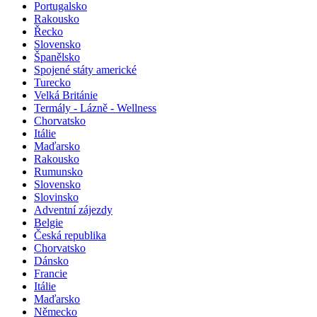
Portugalsko
Rakousko
Řecko
Slovensko
Španělsko
Spojené státy americké
Turecko
Velká Británie
Termály - Lázně - Wellness
Chorvatsko
Itálie
Maďarsko
Rakousko
Rumunsko
Slovensko
Slovinsko
Adventní zájezdy
Belgie
Česká republika
Chorvatsko
Dánsko
Francie
Itálie
Maďarsko
Německo