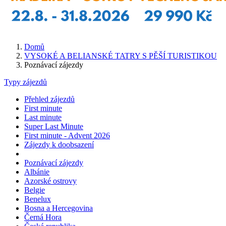
Domů
VYSOKÉ A BELIANSKÉ TATRY S PĚŠÍ TURISTIKOU
Poznávací zájezdy
Typy zájezdů
Přehled zájezdů
First minute
Last minute
Super Last Minute
First minute - Advent 2026
Zájezdy k doobsazení
Poznávací zájezdy
Albánie
Azorské ostrovy
Belgie
Benelux
Bosna a Hercegovina
Černá Hora