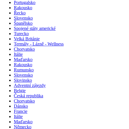
Portugalsko
Rakousko
Řecko
Slovensko
Španělsko
Spojené státy americké
Turecko
Velká Británie
Termály - Lázně - Wellness
Chorvatsko
Itálie
Maďarsko
Rakousko
Rumunsko
Slovensko
Slovinsko
Adventní zájezdy
Belgie
Česká republika
Chorvatsko
Dánsko
Francie
Itálie
Maďarsko
Německo