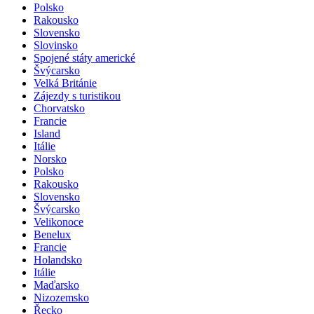
Polsko
Rakousko
Slovensko
Slovinsko
Spojené státy americké
Švýcarsko
Velká Británie
Zájezdy s turistikou
Chorvatsko
Francie
Island
Itálie
Norsko
Polsko
Rakousko
Slovensko
Švýcarsko
Velikonoce
Benelux
Francie
Holandsko
Itálie
Maďarsko
Nizozemsko
Řecko