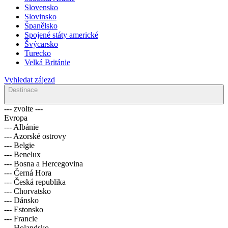
Slovensko
Slovinsko
Španělsko
Spojené státy americké
Švýcarsko
Turecko
Velká Británie
Vyhledat zájezd
Destinace
--- zvolte ---
Evropa
--- Albánie
--- Azorské ostrovy
--- Belgie
--- Benelux
--- Bosna a Hercegovina
--- Černá Hora
--- Česká republika
--- Chorvatsko
--- Dánsko
--- Estonsko
--- Francie
--- Holandsko