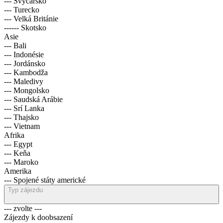
--- Švýcarsko
--- Turecko
--- Velká Británie
------ Skotsko
Asie
--- Bali
--- Indonésie
--- Jordánsko
--- Kambodža
--- Maledivy
--- Mongolsko
--- Saudská Arábie
--- Srí Lanka
--- Thajsko
--- Vietnam
Afrika
--- Egypt
--- Keňa
--- Maroko
Amerika
--- Spojené státy americké
Typ zájezdu
--- zvolte ---
Zájezdy k doobsazení