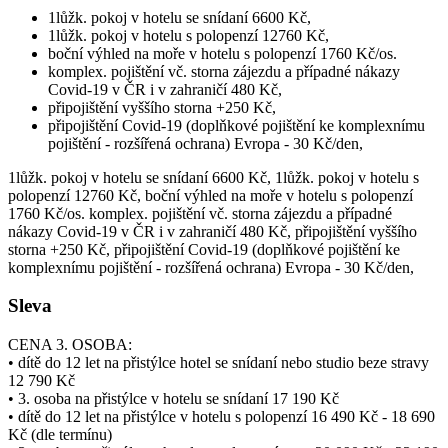
1lůžk. pokoj v hotelu se snídaní 6600 Kč,
1lůžk. pokoj v hotelu s polopenzí 12760 Kč,
boční výhled na moře v hotelu s polopenzí 1760 Kč/os.
komplex. pojištění vč. storna zájezdu a případné nákazy
Covid-19 v ČR i v zahraničí 480 Kč,
připojištění vyššího storna +250 Kč,
připojištění Covid-19 (doplňkové pojištění ke komplexnímu
pojištění - rozšířená ochrana) Evropa - 30 Kč/den,
1lůžk. pokoj v hotelu se snídaní 6600 Kč, 1lůžk. pokoj v hotelu s
polopenzí 12760 Kč, boční výhled na moře v hotelu s polopenzí
1760 Kč/os. komplex. pojištění vč. storna zájezdu a případné
nákazy Covid-19 v ČR i v zahraničí 480 Kč, připojištění vyššího
storna +250 Kč, připojištění Covid-19 (doplňkové pojištění ke
komplexnímu pojištění - rozšířená ochrana) Evropa - 30 Kč/den,
Sleva
CENA 3. OSOBA:
• dítě do 12 let na přistýlce hotel se snídaní nebo studio beze stravy
12 790 Kč
• 3. osoba na přistýlce v hotelu se snídaní 17 190 Kč
• dítě do 12 let na přistýlce v hotelu s polopenzí 16 490 Kč - 18 690
Kč (dle termínu)