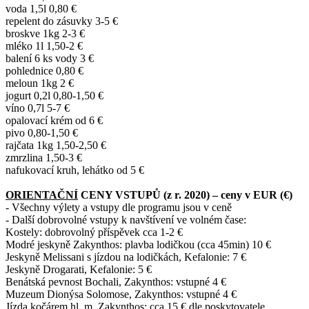
voda 1,5l 0,80 €
repelent do zásuvky 3-5 €
broskve 1kg 2-3 €
mléko 1l 1,50-2 €
balení 6 ks vody 3 €
pohlednice 0,80 €
meloun 1kg 2 €
jogurt 0,2l 0,80-1,50 €
víno 0,7l 5-7 €
opalovací krém od 6 €
pivo 0,80-1,50 €
rajčata 1kg 1,50-2,50 €
zmrzlina 1,50-3 €
nafukovací kruh, lehátko od 5 €
ORIENTAČNÍ
CENY VSTUPŮ (z r. 2020) – ceny v EUR (€)
- Všechny výlety a vstupy dle programu jsou v ceně
- Další dobrovolné vstupy k navštívení ve volném čase:
Kostely: dobrovolný příspěvek cca 1-2 €
Modré jeskyně Zakynthos: plavba lodičkou (cca 45min) 10 €
Jeskyně Melissani s jízdou na lodičkách, Kefalonie: 7 €
Jeskyně Drogarati, Kefalonie: 5 €
Benátská pevnost Bochali, Zakynthos: vstupné 4 €
Muzeum Dionýsa Solomose, Zakynthos: vstupné 4 €
Jízda kočárem hl. m. Zakynthos: cca 15 € dle poskytovatele