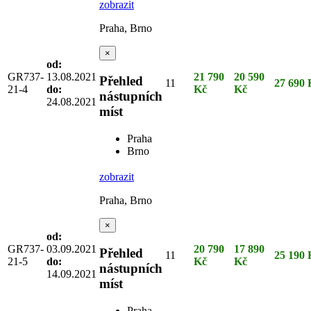
zobrazit
Praha, Brno
×
od:
GR737-
13.08.2021
21 790
20 590
Přehled
11
27 690 
21-4
do:
Kč
Kč
nástupních
24.08.2021
míst
Praha
Brno
zobrazit
Praha, Brno
×
od:
GR737-
03.09.2021
20 790
17 890
Přehled
11
25 190 
21-5
do:
Kč
Kč
nástupních
14.09.2021
míst
Praha