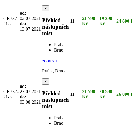
×
od:
GR737-
02.07.2021
21 790
19 390
Přehled
11
24 690 
21-2
do:
Kč
Kč
nástupních
13.07.2021
míst
Praha
Brno
zobrazit
Praha, Brno
×
od:
GR737-
23.07.2021
21 790
20 590
Přehled
11
26 090 
21-3
do:
Kč
Kč
nástupních
03.08.2021
míst
Praha
Brno