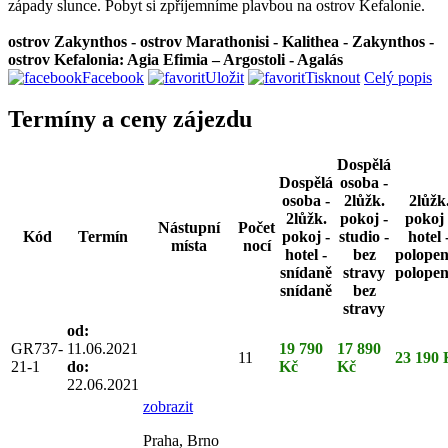
západy slunce. Pobyt si zpříjemníme plavbou na ostrov Kefalonie.
ostrov Zakynthos - ostrov Marathonisi - Kalithea - Zakynthos -
ostrov Kefalonia: Agia Efimia – Argostoli - Agalás
Facebook
Uložit
Tisknout
Celý popis
Termíny a ceny zájezdu
Dospělá
Dospělá
osoba -
osoba -
2lůžk.
2lůžk
2lůžk.
pokoj -
pokoj 
Nástupní
Počet
Kód
Termín
pokoj -
studio -
hotel 
místa
nocí
hotel -
bez
polopen
snídaně
stravy
polopen
snídaně
bez
stravy
od:
GR737-
11.06.2021
19 790
17 890
11
23 190 
21-1
do:
Kč
Kč
22.06.2021
zobrazit
Praha, Brno