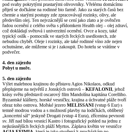
pod svahy pokrytými prastarými olivovníky. Vřelému domácímu
přijetí se dočkáme na rodinné bio farmě. Jako za starých časů bez
chemie a starými postupy zde zpracovávají rozinky, olivy, ale
především olej. Ten nejvzácnější se cení jako zlato a je ověnčen
řadou ocenění z celého světa s přídomkem Health olej – olej zdraví,
což dokládají světová i univerzitní ocenění. Ovce a kozy, také
typický oslík - pomocník ve starých řeckých usedlostech, zde
nebudou chybět. Oleje i rozinky, ale také rodinné víno zde nejen
ochutnáme, ale můžeme si je i zakoupit. Do hotelu se vrátíme v
podvečer.
4. den zájezdu
Pobyt u moře.
5. den zájezdu
Výlet malebnou krajinou do přístavu Agios Nikolaos, odkud
přeplujeme na největší z Jonských ostrovů –
KEFALONII
, jehož
krásy světu představil oscarový film Mandolína kapitána Corelliho.
Byzantské kláštery, horské vesničky, krajina a úchvatné pláže tvoří
obraz toho ostrova. Mořské jezero
MELISSANI
(vstup 6 Eur) s
temně modrou vodou a s možností plavby na lodičkách, oblíbený
„koncertní sál“ jeskyně Drogati (vstup 4 Eura), zřícenina pevnosti
sv. Jiří nad bílou vesnicí Kastro i fotografický pohled na jednu z
nejkrásnějších řeckých pláží Myrtos. Záplava květin ve vesničce
AGIA EFIMIA
, která je jako stvořená k procházkám po