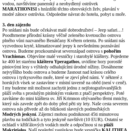
vodou, navštívíme panenský a neobydlený ostrůvek
MARATHONISI
s hnízdišti těchto obrovských želv, plavání v
modré zátoce ostrůvku. Odpoledne návrat do hotelu, pobyt u moře.
3. den zájezdu
Po snídani nás bude očekávat malé dobrodružství – Jeep safari…!
Poodhrneme přírodní krásny věčně zeleného kvetoucího ostrova
plného vůni nazvaného Benátčany Květem orientu. Po snídani nás
vyzvednou kryté, klimatizované jeepy k nevšednímu poznávání
ostrova. Budeme prozkoumávat severozápad ostrova s
pohořím
Vrachionas
. Objevíme malé vesničky i starobylé kláštery. Pojedeme
ke 400 let starému
klášteru Yperagathos
, uvidíme hory porostlé
piniovými lesy s výhledy odhalujícími úrodné nížiny. Dosáhneme
nejvyššího bodu ostrova a budeme žasnout nad krásou celého
ostrova i tyrkysového moře, které se zjeví před námi. V některé z
horských vísek se zastavíme v místní taverně na oběd (není v ceně).
I my budeme mít možnost zachytit jednu z nejfotografovanějších
pláží světa s proslulým pirátským vrakem z ptačí perspektivy. Poté
zavítáme do mini kláštera sv. Jiří Krimnon obývaného třemi mnichy,
který nás zavede zpět do doby před pěti sty lety. Naše cesta severem
ostrova nás přivede až do blízkosti slavných podmořských
Modrých jeskyní
. Zájemci mohou podniknout 45ti minutovou
plavbu na lodičkách a tyto jeskyně navštívit (10 EUR). Ostatní se
ochladí v křišťálových vodách moře a odpočinou si na
pláži
Makrigialos
. Naší poslední zastávkou bude vesnička
KALITHEA