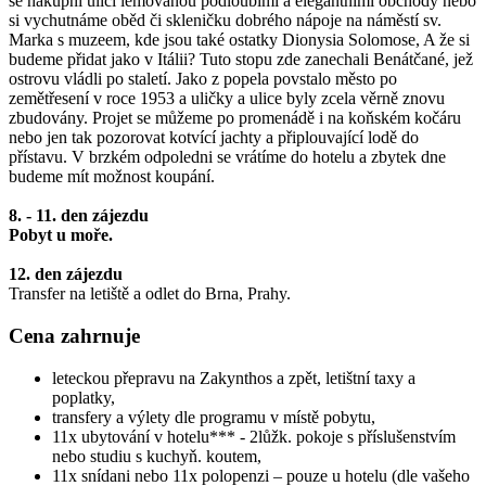
se nákupní ulicí lemovanou podloubími a elegantními obchody nebo
si vychutnáme oběd či skleničku dobrého nápoje na náměstí sv.
Marka s muzeem, kde jsou také ostatky Dionysia Solomose, A že si
budeme přidat jako v Itálii? Tuto stopu zde zanechali Benátčané, jež
ostrovu vládli po staletí. Jako z popela povstalo město po
zemětřesení v roce 1953 a uličky a ulice byly zcela věrně znovu
zbudovány. Projet se můžeme po promenádě i na koňském kočáru
nebo jen tak pozorovat kotvící jachty a připlouvající lodě do
přístavu. V brzkém odpoledni se vrátíme do hotelu a zbytek dne
budeme mít možnost koupání.
8. - 11. den zájezdu
Pobyt u moře.
12. den zájezdu
Transfer na letiště a odlet do Brna, Prahy.
Cena zahrnuje
leteckou přepravu na Zakynthos a zpět, letištní taxy a
poplatky,
transfery a výlety dle programu v místě pobytu,
11x ubytování v hotelu*** - 2lůžk. pokoje s příslušenstvím
nebo studiu s kuchyň. koutem,
11x snídani nebo 11x polopenzi – pouze u hotelu (dle vašeho