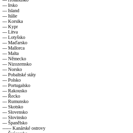
--- Irsko
--- Island
--- Itálie
--- Korsika
--- Kypr
--- Litva
--- Lotyšsko
--- Maďarsko
--- Mallorca
--- Malta
--- Německo
--- Nizozemsko
--- Norsko
--- Pobaltské státy
--- Polsko
--- Portugalsko
--- Rakousko
--- Řecko
--- Rumunsko
--- Skotsko
--- Slovensko
--- Slovinsko
--- Španělsko
------ Kanárské ostrovy