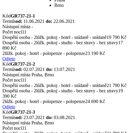
Brno
Kód
GR737-21-1
Termín
od:
11.06.2021
do:
22.06.2021
Nástupní místa
-
Počet nocí
11
Dospělá osoba - 2lůžk. pokoj - hotel - snídaně - snídaně
19 790 Kč
Dospělá osoba - 2lůžk. pokoj - studio - bez stravy - bez stravy
17
890 Kč
2lůžk. pokoj - hotel - polopenze - polopenze
23 190 Kč
Odjeto
Kód
GR737-21-2
Termín
od:
02.07.2021
do:
13.07.2021
Nástupní místa
Praha, Brno
Počet nocí
11
Dospělá osoba - 2lůžk. pokoj - hotel - snídaně - snídaně
21 790 Kč
Dospělá osoba - 2lůžk. pokoj - studio - bez stravy - bez stravy
19
390 Kč
2lůžk. pokoj - hotel - polopenze - polopenze
24 690 Kč
Odjeto
Kód
GR737-21-3
Termín
od:
23.07.2021
do:
03.08.2021
Nástupní místa
Praha, Brno
Počet nocí
11