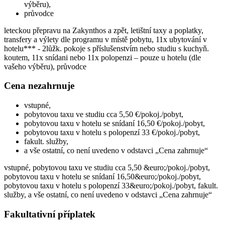
výběru),
průvodce
leteckou přepravu na Zakynthos a zpět, letištní taxy a poplatky,
transfery a výlety dle programu v místě pobytu, 11x ubytování v
hotelu*** - 2lůžk. pokoje s příslušenstvím nebo studiu s kuchyň.
koutem, 11x snídani nebo 11x polopenzi – pouze u hotelu (dle
vašeho výběru), průvodce
Cena nezahrnuje
vstupné,
pobytovou taxu ve studiu cca 5,50 €/pokoj./pobyt,
pobytovou taxu v hotelu se snídaní 16,50 €/pokoj./pobyt,
pobytovou taxu v hotelu s polopenzí 33 €/pokoj./pobyt,
fakult. služby,
a vše ostatní, co není uvedeno v odstavci „Cena zahrnuje“
vstupné, pobytovou taxu ve studiu cca 5,50 &euro;/pokoj./pobyt,
pobytovou taxu v hotelu se snídaní 16,50&euro;/pokoj./pobyt,
pobytovou taxu v hotelu s polopenzí 33&euro;/pokoj./pobyt, fakult.
služby, a vše ostatní, co není uvedeno v odstavci „Cena zahrnuje“
Fakultativní příplatek