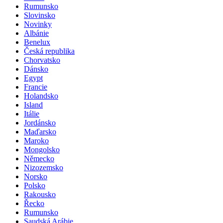
Rumunsko
Slovinsko
Novinky
Albánie
Benelux
Česká republika
Chorvatsko
Dánsko
Egypt
Francie
Holandsko
Island
Itálie
Jordánsko
Maďarsko
Maroko
Mongolsko
Německo
Nizozemsko
Norsko
Polsko
Rakousko
Řecko
Rumunsko
Saudská Arábie