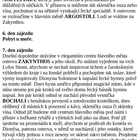
dlážděných uličkách. V přístavu si můžeme dát skleničku ouza nebo
vína, pochutnat si na některé vynikající řecké specialitě. S ostrovem
se rozloučíme v hlavním městě
ARGOSTOLI
. Lodí se vrátíme na
Zakynthos.
6. den zájezdu
Pobyt u moře.
7. den zájezdu
Dnešní dopoledne strávíme v elegantním centru hlavního města
ostrova
ZAKYNTHOS
a jeho okolí. Po snídani vyjedeme na vrch
Lofos Strani, abychom se nechali inspirovat tichem a čarokrásným
výhledem do kraje i na Ionské pobřeží a pochopíme tak snáze, které
vjemy inspirovaly Dionysia Solomose k napsání řecké hymny právě
na tomto místě. Dnes bysta umělce připomíná magické místo, kde v
stínu stromu jen pár kroků od svého domu řecký básník hymnu
napsal. Jen pár kroků odtud se nachází původní vesnička
BOCHALI
s benátskou pevností a ortodoxním kostelíkem, dnes
oblíbený cíl místních k posezení u kávy, skleničky ouza či sklenky
vína. Odtud již budeme mít centrum hlavního města pod námi i
přístav s loďkami rybářů a výletních lodí jako na dlani. Poté již
sjedeme na promenádu k moři, abychom se podívali do kostela sv.
Dionýsa, patrona ostrova, v němž se nacházejí i jeho ostatky, které
bývají vždy jednou v roce neseny ve sklené rakvi městem. Projdeme