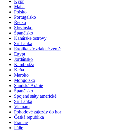
Kypr
Malta
Polsko
Portugalsko
Řecko
Slovinsko
Španělsko
Kanárské ostrovy
Srí Lanka
Exotika - Vzdálené země
Egypt
Jordánsko
Kambodža
Keňa
Maroko
Mongolsko
Saudská Arábie
Španělsko
Spojené státy americké
Srí Lanka
Vietnam
Pohodové zájezdy do hor
Česká republika
Francie
Itálie