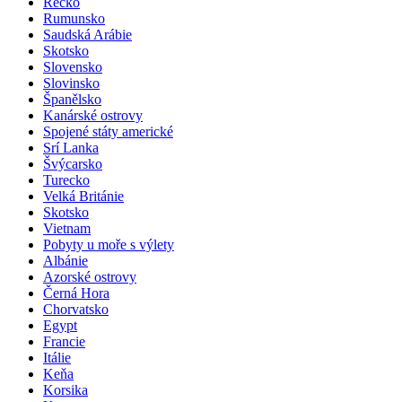
Řecko
Rumunsko
Saudská Arábie
Skotsko
Slovensko
Slovinsko
Španělsko
Kanárské ostrovy
Spojené státy americké
Srí Lanka
Švýcarsko
Turecko
Velká Británie
Skotsko
Vietnam
Pobyty u moře s výlety
Albánie
Azorské ostrovy
Černá Hora
Chorvatsko
Egypt
Francie
Itálie
Keňa
Korsika