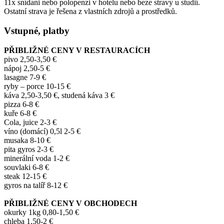
11x snídani nebo polopenzi v hotelu nebo beze stravy u studií.
Ostatní strava je řešena z vlastních zdrojů a prostředků.
Vstupné, platby
PŘIBLIŽNÉ CENY V RESTAURACÍCH
pivo 2,50-3,50 €
nápoj 2,50-5 €
lasagne 7-9 €
ryby – porce 10-15 €
káva 2,50-3,50 €, studená káva 3 €
pizza 6-8 €
kuře 6-8 €
Cola, juice 2-3 €
víno (domácí) 0,5l 2-5 €
musaka 8-10 €
pita gyros 2-3 €
minerální voda 1-2 €
souvlaki 6-8 €
steak 12-15 €
gyros na talíř 8-12 €
PŘIBLIŽNÉ CENY V OBCHODECH
okurky 1kg 0,80-1,50 €
chleba 1,50-2 €