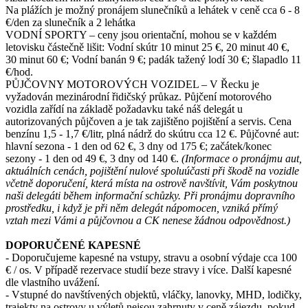
Na plážích je možný pronájem slunečníků a lehátek v ceně cca 6 - 8
€/den za slunečník a 2 lehátka
VODNÍ SPORTY – ceny jsou orientační, mohou se v každém
letovisku částečně lišit: Vodní skútr 10 minut 25 €, 20 minut 40 €,
30 minut 60 €; Vodní banán 9 €; padák tažený lodí 30 €; šlapadlo 11
€/hod.
PŮJČOVNY MOTOROVÝCH VOZIDEL – V Řecku je
vyžadován mezinárodní řidičský průkaz. Půjčení motorového
vozidla zařídí na základě požadavku také náš delegát u
autorizovaných půjčoven a je tak zajištěno pojištění a servis. Cena
benzínu 1,5 - 1,7 €/litr, plná nádrž do skútru cca 12 €. Půjčovné aut:
hlavní sezona - 1 den od 62 €, 3 dny od 175 €; začátek/konec
sezony - 1 den od 49 €, 3 dny od 140 €.
(Informace o pronájmu aut,
aktuálních cenách, pojištění nulové spoluúčasti při škodě na vozidle
včetně doporučení, která místa na ostrově navštívit, Vám poskytnou
naši delegáti během informační schůzky. Při pronájmu dopravního
prostředku, i když je při něm delegát nápomocen, vzniká přímý
vztah mezi Vámi a půjčovnou a CK nenese žádnou odpovědnost.)
DOPORUČENÉ KAPESNÉ
- Doporučujeme kapesné na vstupy, stravu a osobní výdaje cca 100
€ / os. V případě rezervace studií beze stravy i více. Další kapesné
dle vlastního uvážení.
- Vstupné do navštívených objektů, vláčky, lanovky, MHD, lodičky,
trajekty na ostrovy u výletů nejsou zahrnuty v ceně zájezdu, pokud