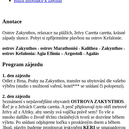
Bližší informace k zájezdu
Anotace
Ostrov Zakynthos, relaxace na plážích, želvy Caretta caretta, krásné
západy slunce. Pobyt si zpříjemníme plavbou na ostrov Kefalonie.
ostrov Zakynthos - ostrov Marathonisi - Kalithea - Zakynthos -
ostrov Kefalonia: Agia Efimia – Argostoli - Agalás
Program zájezdu
1. den zájezdu
Odlet z Brna, Prahy na Zakynthos, transfer na ubytování dle vašeho
výběru (studio s možností vaření, hotel*** se snídaní či polopenzí).
2. den zájezdu
Seznámení s nejslavnějšími obyvateli
OSTROVA ZAKYNTHOS
.
Řeč je o želvách Caretta caretta. A proč připlouvají tyto obří metrové
želvy až z Afriky, aby snesly svá vajíčka právě sem? To vše a
mnoho dalšího o životě těchto chráněných tvorů se dozvíme během
výletu. Po snídani odplujeme loďku s proskleným dnem a během
3hod. plavby budeme proplouvat jeskyněmi
KERI
se smaragdovou