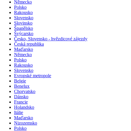
Německo
Polsko
Rakousko
Slovensko
Slovinsko
Španělsko
Švýcarsko
Česko, Slovensko - hvězdicové zájezdy
Česká republika
Maďarsko
Německo
Polsko
Rakousko
Slovensko
Evropské metropole
Belgie
Benelux
Chorvatsko
Dánsko
Francie
Holandsko
Itálie
Maďarsko
Nizozemsko
Polsko