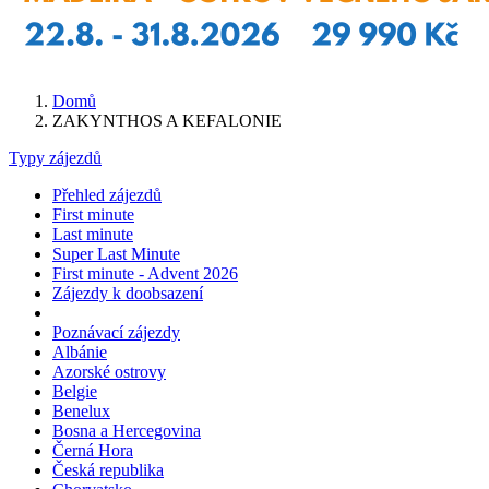
Domů
ZAKYNTHOS A KEFALONIE
Typy zájezdů
Přehled zájezdů
First minute
Last minute
Super Last Minute
First minute - Advent 2026
Zájezdy k doobsazení
Poznávací zájezdy
Albánie
Azorské ostrovy
Belgie
Benelux
Bosna a Hercegovina
Černá Hora
Česká republika