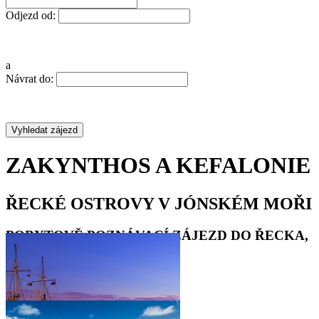
Odjezd od:
a
Návrat do:
ZAKYNTHOS A KEFALONIE
ŘECKÉ OSTROVY V JÓNSKÉM MOŘI
POBYTOVĚ POZNÁVACÍ ZÁJEZD DO ŘECKA,
DOVOLENÁ 2021
•
•
•
•
•
•
•