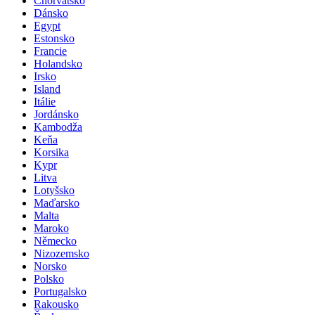
Chorvatsko
Dánsko
Egypt
Estonsko
Francie
Holandsko
Irsko
Island
Itálie
Jordánsko
Kambodža
Keňa
Korsika
Kypr
Litva
Lotyšsko
Maďarsko
Malta
Maroko
Německo
Nizozemsko
Norsko
Polsko
Portugalsko
Rakousko