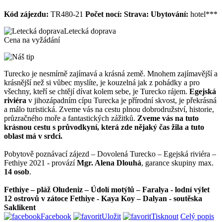
Kód zájezdu:
TR480-21
Počet nocí:
Strava:
Ubytování:
hotel***
Letecká doprava
Cena na vyžádání
Turecko je nesmírně zajímavá a krásná země. Mnohem zajímavější a
krásnější než si vůbec myslíte, je kouzelná jak z pohádky a pro
všechny, kteří se chtějí dívat kolem sebe, je Turecko rájem.
Egejská
riviéra
v jihozápadním cípu Turecka je přírodní skvost, je překrásná
a málo turistická. Zveme vás na cestu plnou dobrodružství, historie,
průzračného moře a fantastických zážitků.
Zveme vás na tuto
krásnou cestu s průvodkyní, která zde nějaký čas žila a tuto
oblast má v srdci.
Pobytově poznávací zájezd – Dovolená Turecko – Egejská riviéra –
Fethiye 2021 - provází
Mgr. Alena Dlouhá
, garance skupiny max.
14 osob
.
Fethiye – pláž Oludeniz – Údolí motýlů – Faralya - lodní výlet
12 ostrovů v zátoce Fethiye - Kaya Koy – Dalyan - soutěska
Saklikent
Facebook
Uložit
Tisknout
Celý popis