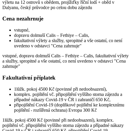
výletu na 12 ostrovů s obědem, projížďky říční lodí + oběd v
Dalyanu, český průvodce po celou dobu zájezdu
Cena nezahrnuje
vstupné,
dopravu dolmuší Calis – Fethiye – Calis,
fakultativní výlety a služby, spropitné a vše ostatní, co není
uvedeno v odstavci "Cena zahrnuje"
vstupné, dopravu dolmuší Calis – Fethiye – Calis, fakultativní výlety
a služby, spropitné a vše ostatní, co není uvedeno v odstavci "Cena
zahrnuje"
Fakultativní příplatek
1lůžk. pokoj 4500 Kč (povinné při nedoobsazení),
komplex. pojištění vč. připojištění vyššího storna zájezdu a
případné nákazy Covid-19 v ČR i zahraničí 650 Kč,
připojištění Covid-19 (doplňkové pojištění ke komplexnímu
pojištění - rozšířená ochrana) Evropa 300 Kč
1lůžk. pokoj 4500 Kč (povinné při nedoobsazení), komplex.
pojištění vč. připojištění vyššího storna zájezdu a případné nákazy
Covid-19 v ČR i zahraničí 650 Kč, připojištění Covid-19