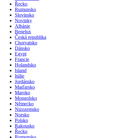
Řecko
Rumunsko
Slovinsko
Novinky
Albánie
Benelux
Česká republika
Chorvatsko
Dánsko
Egypt
Francie
Holandsko
Island
Itálie
Jordánsko
Maďarsko
Maroko
Mongolsko
Německo
Nizozemsko
Norsko
Polsko
Rakousko
Řecko
Rumunsko