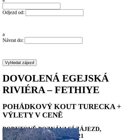
Odjezd od:
a
Návrat do:
DOVOLENÁ EGEJSKÁ
RIVIÉRA – FETHIYE
POHÁDKOVÝ KOUT TURECKA +
VÝLETY V CENĚ
POBYTOVĚ POZNÁVACÍ ZÁJEZD,
DOVOLENÁ TURECKO 2021