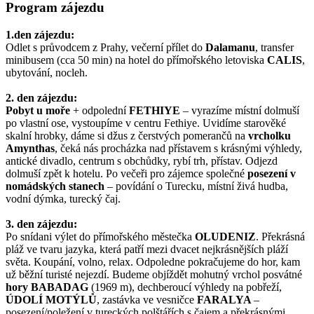
Program zájezdu
1.den zájezdu:
Odlet s průvodcem z Prahy, večerní přílet do
Dalamanu
, transfer
minibusem (cca 50 min) na hotel do přímořského letoviska
CALIS
,
ubytování, nocleh.
2. den zájezdu:
Pobyt u moře
+ odpolední
FETHIYE
– vyrazíme místní dolmuší
po vlastní ose, vystoupíme v centru Fethiye. Uvidíme starověké
skalní hrobky, dáme si džus z čerstvých pomerančů na
vrcholku
Amynthas
, čeká nás procházka nad přístavem s krásnými výhledy,
antické divadlo, centrum s obchůdky, rybí trh, přístav. Odjezd
dolmuší zpět k hotelu. Po večeři pro zájemce společné
posezení v
nomádských stanech
– povídání o Turecku, místní živá hudba,
vodní dýmka, turecký čaj.
3. den zájezdu:
Po snídani výlet do přímořského městečka
OLUDENIZ
. Překrásná
pláž ve tvaru jazyka, která patří mezi dvacet nejkrásnějších pláží
světa. Koupání, volno, relax. Odpoledne pokračujeme do hor, kam
už běžní turisté nejezdí. Budeme objíždět mohutný vrchol posvátné
hory BABADAG
(1969 m), dechberoucí výhledy na pobřeží,
ÚDOLÍ MOTÝLŮ
, zastávka ve vesničce
FARALYA
–
posezení/poležení v tureckých polštářích s čajem a překrásnými