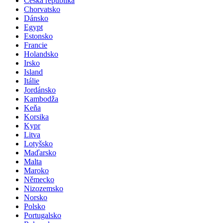
Česká republika
Chorvatsko
Dánsko
Egypt
Estonsko
Francie
Holandsko
Irsko
Island
Itálie
Jordánsko
Kambodža
Keňa
Korsika
Kypr
Litva
Lotyšsko
Maďarsko
Malta
Maroko
Německo
Nizozemsko
Norsko
Polsko
Portugalsko