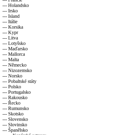
--- Holandsko
--- Irsko
--- Island
--- Itálie
--- Korsika
--- Kypr
--- Litva
--- Lotyšsko
--- Maďarsko
--- Mallorca
--- Malta
--- Německo
--- Nizozemsko
--- Norsko
--- Pobaltské státy
--- Polsko
--- Portugalsko
--- Rakousko
--- Řecko
--- Rumunsko
--- Skotsko
--- Slovensko
--- Slovinsko
--- Španělsko