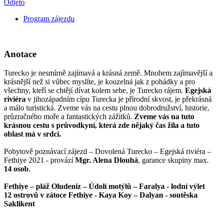
Odjeto
Program zájezdu
Anotace
Turecko je nesmírně zajímavá a krásná země. Mnohem zajímavější a
krásnější než si vůbec myslíte, je kouzelná jak z pohádky a pro
všechny, kteří se chtějí dívat kolem sebe, je Turecko rájem.
Egejská
riviéra
v jihozápadním cípu Turecka je přírodní skvost, je překrásná
a málo turistická. Zveme vás na cestu plnou dobrodružství, historie,
průzračného moře a fantastických zážitků.
Zveme vás na tuto
krásnou cestu s průvodkyní, která zde nějaký čas žila a tuto
oblast má v srdci.
Pobytově poznávací zájezd – Dovolená Turecko – Egejská riviéra –
Fethiye 2021 - provází
Mgr. Alena Dlouhá
, garance skupiny max.
14 osob
.
Fethiye – pláž Oludeniz – Údolí motýlů – Faralya - lodní výlet
12 ostrovů v zátoce Fethiye - Kaya Koy – Dalyan - soutěska
Saklikent