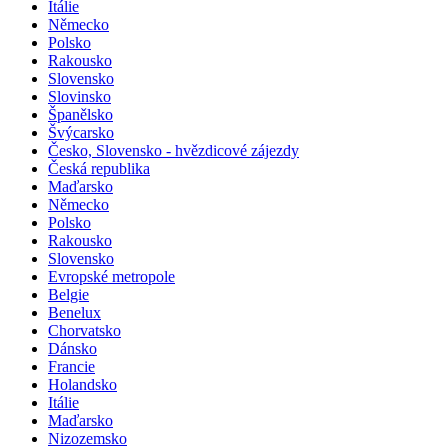
Itálie
Německo
Polsko
Rakousko
Slovensko
Slovinsko
Španělsko
Švýcarsko
Česko, Slovensko - hvězdicové zájezdy
Česká republika
Maďarsko
Německo
Polsko
Rakousko
Slovensko
Evropské metropole
Belgie
Benelux
Chorvatsko
Dánsko
Francie
Holandsko
Itálie
Maďarsko
Nizozemsko