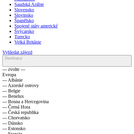
Saudská Arábie
Slovensko
Slovinsko
Španělsko
Spojené státy americké
Švýcarsko
Turecko
Velká Británie
Vyhledat zájezd
Destinace
--- zvolte ---
Evropa
--- Albánie
--- Azorské ostrovy
--- Belgie
--- Benelux
--- Bosna a Hercegovina
--- Černá Hora
--- Česká republika
--- Chorvatsko
--- Dánsko
--- Estonsko
--- Francie