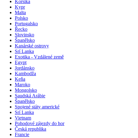
Korsika
Kypr
Malta
Polsko
Portugalsko
Řecko
Slovinsko
Španělsko
Kanárské ostrovy
Srí Lanka
Exotika - Vzdálené země
Egypt
Jordánsko
Kambodža
Keňa
Maroko
Mongolsko
Saudská Arábie
Španělsko
Spojené státy americké
Srí Lanka
Vietnam
Pohodové zájezdy do hor
Česká republika
Francie