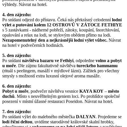
výhledy. Návrat na hotel.
4. den zájezdu:
Po snídani odjezd do přístavu. Čeká nás překrásný celodenní
lodní
výlet a putování kolem 12 OSTROVŮ V ZÁTOCE FETHIYE
s 5 zastávkami - nádherné pobřeží, zátoky, koupání, šnorchlování,
opalování a relax na lodi, se stylovým obědem přímo na lodi.
Nezapomenutelný den a nejkrásnější lodní výlet vůbec.
Návrat
na hotel v podvečerních hodinách.
5. den zájezdu:
Po snídani
návštěva bazaru ve Fethiyi
, odpoledne
volno a pobyt
u moře
. Dle zájmu fakultativně návštěva
tureckého hammamu
(rituál s peelingem, masáží v mýdlové lázni). Zážitek pro všechny
smysly s možností extra luxusní olejové aroma masáže.
6. den zájezdu:
Pobyt u moře
, podvečer návštěva vesnice
KAYA KOY
–
město
duchů
. Místo s neuvěřitelným geniem loci. Po prohlídce společné
posezení v místní úžasné restauraci Poseidon. Návrat na hotel.
7. den zájezdu:
Po snídani výlet do malebného městečka
DALYAN
. Projedeme se
lodí říční deltou
, uvidíme starodávné královské skalní hrobky,
odpočineme si a
vykoupeme se na želví pláži Iztuzu
a navštívíme