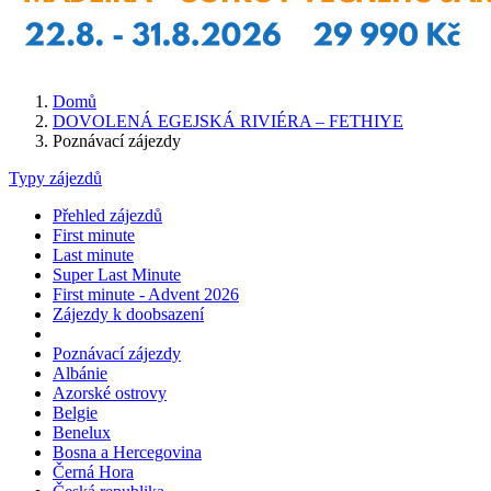
Domů
DOVOLENÁ EGEJSKÁ RIVIÉRA – FETHIYE
Poznávací zájezdy
Typy zájezdů
Přehled zájezdů
First minute
Last minute
Super Last Minute
First minute - Advent 2026
Zájezdy k doobsazení
Poznávací zájezdy
Albánie
Azorské ostrovy
Belgie
Benelux
Bosna a Hercegovina
Černá Hora