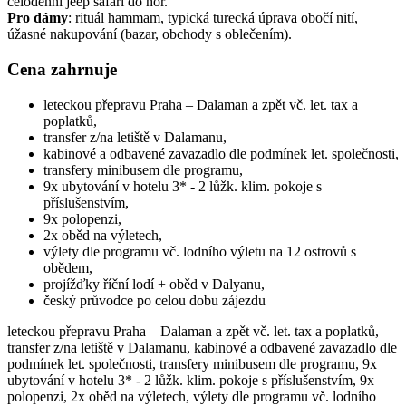
celodenní jeep safari do hor.
Pro dámy
: rituál hammam, typická turecká úprava obočí nití,
úžasné nakupování (bazar, obchody s oblečením).
Cena zahrnuje
leteckou přepravu Praha – Dalaman a zpět vč. let. tax a
poplatků,
transfer z/na letiště v Dalamanu,
kabinové a odbavené zavazadlo dle podmínek let. společnosti,
transfery minibusem dle programu,
9x ubytování v hotelu 3* - 2 lůžk. klim. pokoje s
příslušenstvím,
9x polopenzi,
2x oběd na výletech,
výlety dle programu vč. lodního výletu na 12 ostrovů s
obědem,
projížďky říční lodí + oběd v Dalyanu,
český průvodce po celou dobu zájezdu
leteckou přepravu Praha – Dalaman a zpět vč. let. tax a poplatků,
transfer z/na letiště v Dalamanu, kabinové a odbavené zavazadlo dle
podmínek let. společnosti, transfery minibusem dle programu, 9x
ubytování v hotelu 3* - 2 lůžk. klim. pokoje s příslušenstvím, 9x
polopenzi, 2x oběd na výletech, výlety dle programu vč. lodního