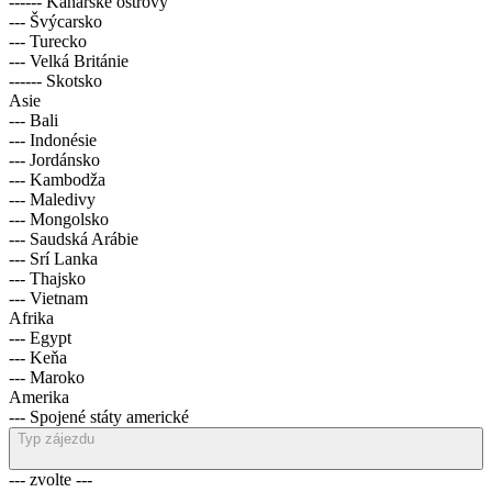
------ Kanárské ostrovy
--- Švýcarsko
--- Turecko
--- Velká Británie
------ Skotsko
Asie
--- Bali
--- Indonésie
--- Jordánsko
--- Kambodža
--- Maledivy
--- Mongolsko
--- Saudská Arábie
--- Srí Lanka
--- Thajsko
--- Vietnam
Afrika
--- Egypt
--- Keňa
--- Maroko
Amerika
--- Spojené státy americké
Typ zájezdu
--- zvolte ---