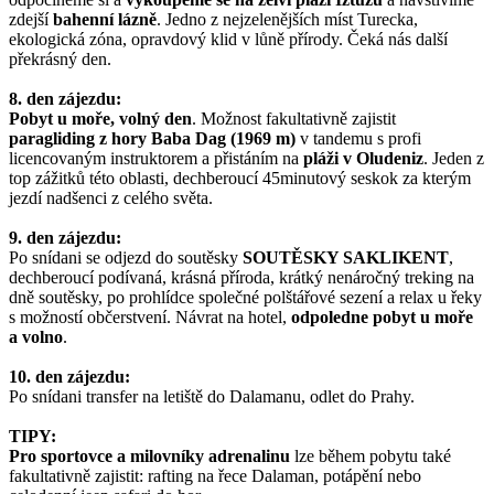
zdejší
bahenní lázně
. Jedno z nejzelenějších míst Turecka,
ekologická zóna, opravdový klid v lůně přírody. Čeká nás další
překrásný den.
8. den zájezdu:
Pobyt u moře, volný den
. Možnost fakultativně zajistit
paragliding z hory Baba Dag (1969 m)
v tandemu s profi
licencovaným instruktorem a přistáním na
pláži v Oludeniz
. Jeden z
top zážitků této oblasti, dechberoucí 45minutový seskok za kterým
jezdí nadšenci z celého světa.
9. den zájezdu:
Po snídani se odjezd do soutěsky
SOUTĚSKY SAKLIKENT
,
dechberoucí podívaná, krásná příroda, krátký nenáročný treking na
dně soutěsky, po prohlídce společné polštářové sezení a relax u řeky
s možností občerstvení. Návrat na hotel,
odpoledne pobyt u moře
a volno
.
10. den zájezdu:
Po snídani transfer na letiště do Dalamanu, odlet do Prahy.
TIPY:
Pro sportovce a milovníky adrenalinu
lze během pobytu také
fakultativně zajistit: rafting na řece Dalaman, potápění nebo