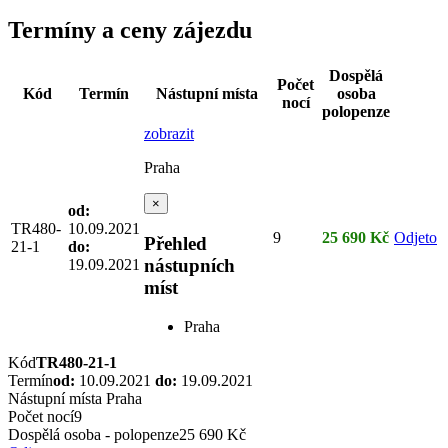
Termíny a ceny zájezdu
Dospělá
Počet
Kód
Termín
Nástupní místa
osoba
nocí
polopenze
zobrazit
Praha
×
od:
TR480-
10.09.2021
9
25 690 Kč
Odjeto
Přehled
21-1
do:
nástupních
19.09.2021
míst
Praha
Kód
TR480-21-1
Termín
od:
10.09.2021
do:
19.09.2021
Nástupní místa
Praha
Počet nocí
9
Dospělá osoba - polopenze
25 690 Kč