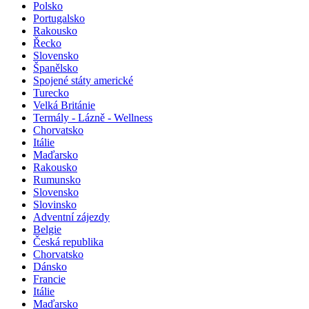
Polsko
Portugalsko
Rakousko
Řecko
Slovensko
Španělsko
Spojené státy americké
Turecko
Velká Británie
Termály - Lázně - Wellness
Chorvatsko
Itálie
Maďarsko
Rakousko
Rumunsko
Slovensko
Slovinsko
Adventní zájezdy
Belgie
Česká republika
Chorvatsko
Dánsko
Francie
Itálie
Maďarsko