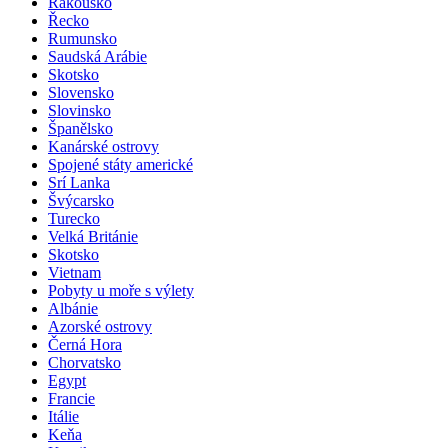
Rakousko
Řecko
Rumunsko
Saudská Arábie
Skotsko
Slovensko
Slovinsko
Španělsko
Kanárské ostrovy
Spojené státy americké
Srí Lanka
Švýcarsko
Turecko
Velká Británie
Skotsko
Vietnam
Pobyty u moře s výlety
Albánie
Azorské ostrovy
Černá Hora
Chorvatsko
Egypt
Francie
Itálie
Keňa