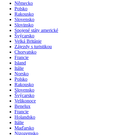
Německo
Polsko
Rakousko
Slovensko
Slovinsko
Spojené státy americké
Švýcarsko
Velká Británie
Zájezdy s turistikou
Chorvatsko
Francie
Island
Itálie
Norsko
Polsko
Rakousko
Slovensko
Švýcarsko
Velikonoce
Benelux
Francie
Holandsko
Itálie
Maďarsko
Nizozemsko