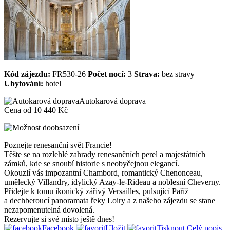
Kód zájezdu:
FR530-26
Počet nocí:
3
Strava:
bez stravy
Ubytování:
hotel
Autokarová doprava
Cena od
10 440 Kč
Poznejte renesanční svět Francie!
Těšte se na rozlehlé zahrady renesančních perel a majestátních
zámků, kde se snoubí historie s neobyčejnou elegancí.
Okouzlí vás impozantní Chambord, romantický Chenonceau,
umělecký Villandry, idylický Azay‑le‑Rideau a noblesní Cheverny.
Přidejte k tomu ikonický zářivý Versailles, pulsující Paříž
a dechberoucí panoramata řeky Loiry a z našeho zájezdu se stane
nezapomenutelná dovolená.
Rezervujte si své místo ještě dnes!
Facebook
Uložit
Tisknout
Celý popis