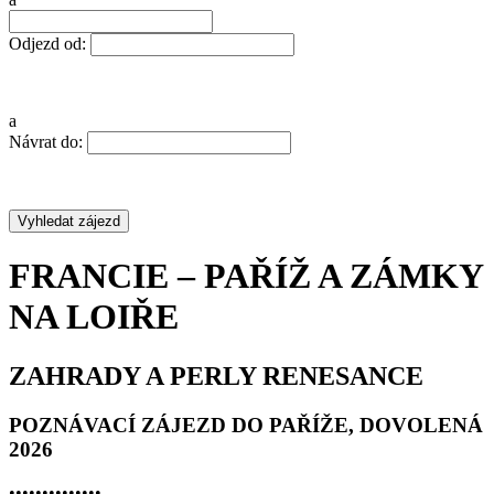
Odjezd od:
a
Návrat do:
FRANCIE – PAŘÍŽ A ZÁMKY
NA LOIŘE
ZAHRADY A PERLY RENESANCE
POZNÁVACÍ ZÁJEZD DO PAŘÍŽE, DOVOLENÁ
2026
•
•
•
•
•
•
•
•
•
•
•
•
•
•