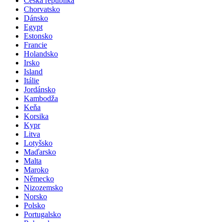
Česká republika
Chorvatsko
Dánsko
Egypt
Estonsko
Francie
Holandsko
Irsko
Island
Itálie
Jordánsko
Kambodža
Keňa
Korsika
Kypr
Litva
Lotyšsko
Maďarsko
Malta
Maroko
Německo
Nizozemsko
Norsko
Polsko
Portugalsko