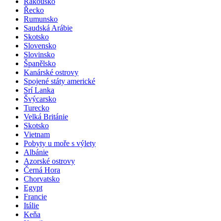
Rakousko
Řecko
Rumunsko
Saudská Arábie
Skotsko
Slovensko
Slovinsko
Španělsko
Kanárské ostrovy
Spojené státy americké
Srí Lanka
Švýcarsko
Turecko
Velká Británie
Skotsko
Vietnam
Pobyty u moře s výlety
Albánie
Azorské ostrovy
Černá Hora
Chorvatsko
Egypt
Francie
Itálie
Keňa