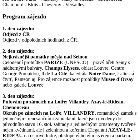
Chambord - Blois - Cheverny - Versailles.
Program zájezdu
1. den zájezdu:
Odjezd z ČR
Odjezd v odpoledních hodinách z ČR.
2. den zájezdu:
Nejkrásnější památky města nad Seinou
Celodenní prohlídka
PAŘÍŽE
(UNESCO) – pravý břeh Seiny s
nádhernými bulváry,
Champs Elysees
, oblast Louvre, Centre
George Pompidou, Il de
La Cité
, katedrála
Notre Dame
, Latinská
čtvrť, Panteon aj. Pro zájemce možnost prohlídky
Musee d’Orsay
nebo galerie
Louvre
.
3. den zájezdu:
Putování po zámcích na Loiře: Villandry, Azay-le-Rideau,
Chenonceau
Okruh po zámcích na Loiře.
VILLANDRY
, romantický zámek s
jedinečnými renesančními zahradami, které jsou uvedeny do
původního stavu 16. stol. zahrady s jedinečnými ornamenty tvořené
nejen květinami, ale i zeleninou a kořením. Elegantní
AZAY-LE-
RIDEAU
na ostrově Indre, obklopený tichým jezerem a parkem.