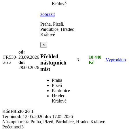
Králové
zobrazit
Praha, Plzeň,
Pardubice, Hradec
Králové
×
od:
Přehled
FR530-
23.09.2026
10 440
3
Vyprodáno
nástupních
26-2
do:
Kč
28.09.2026
míst
Praha
Plzeň
Pardubice
Hradec
Králové
Kód
FR530-26-1
Termín
od:
12.05.2026
do:
17.05.2026
Nástupní místa
Praha, Plzeň, Pardubice, Hradec Králové
Počet nocí
3