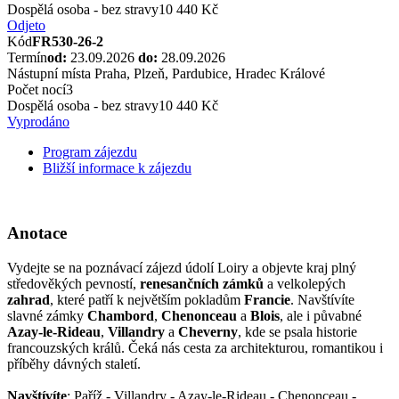
Dospělá osoba - bez stravy
10 440 Kč
Odjeto
Kód
FR530-26-2
Termín
od:
23.09.2026
do:
28.09.2026
Nástupní místa
Praha, Plzeň, Pardubice, Hradec Králové
Počet nocí
3
Dospělá osoba - bez stravy
10 440 Kč
Vyprodáno
Program zájezdu
Bližší informace k zájezdu
Anotace
Vydejte se na poznávací zájezd údolí Loiry a objevte kraj plný
středověkých pevností,
renesančních zámků
a velkolepých
zahrad
, které patří k největším pokladům
Francie
. Navštívíte
slavné zámky
Chambord
,
Chenonceau
a
Blois
, ale i půvabné
Azay-le-Rideau
,
Villandry
a
Cheverny
, kde se psala historie
francouzských králů. Čeká nás cesta za architekturou, romantikou i
příběhy dávných staletí.
Navštívíte
: Paříž - Villandry - Azay-le-Rideau - Chenonceau -