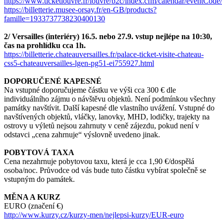
https://www.ticketlouvre.fr/louvre/b2c/index.cfm/calendar/eventCo
https://billetterie.musee-orsay.fr/en-GB/products?
famille=1933737738230400130
2/ Versailles (interiéry) 16.5. nebo 27.9. vstup nejlépe na 10:30,
čas na prohlídku cca 1h.
https://billetterie.chateauversailles.fr/palace-ticket-visite-chateau-
css5-chateauversailles-lgen-pg51-ei755927.html
DOPORUČENÉ KAPESNÉ
Na vstupné doporučujeme částku ve výši cca 300 € dle
individuálního zájmu o návštěvu objektů. Není podmínkou všechny
památky navštívit. Další kapesné dle vlastního uvážení. Vstupné do
navštívených objektů, vláčky, lanovky, MHD, lodičky, trajekty na
ostrovy u výletů nejsou zahrnuty v ceně zájezdu, pokud není v
odstavci „cena zahrnuje“ výslovně uvedeno jinak.
POBYTOVÁ TAXA
Cena nezahrnuje pobytovou taxu, která je cca 1,90 €/dospělá
osoba/noc. Průvodce od vás bude tuto částku vybírat společně se
vstupným do památek.
MĚNA A KURZ
EURO (značení €)
http://www.kurzy.cz/kurzy-men/nejlepsi-kurzy/EUR-euro