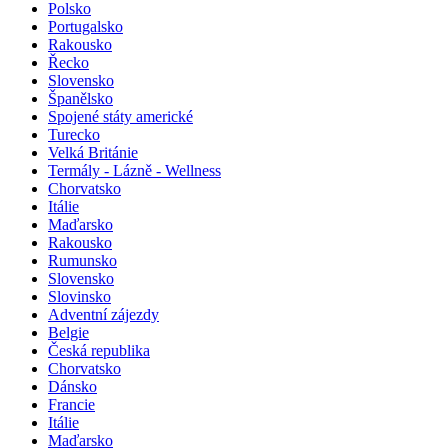
Polsko
Portugalsko
Rakousko
Řecko
Slovensko
Španělsko
Spojené státy americké
Turecko
Velká Británie
Termály - Lázně - Wellness
Chorvatsko
Itálie
Maďarsko
Rakousko
Rumunsko
Slovensko
Slovinsko
Adventní zájezdy
Belgie
Česká republika
Chorvatsko
Dánsko
Francie
Itálie
Maďarsko