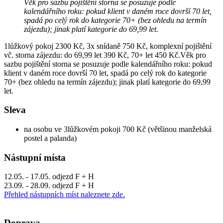
Věk pro sazbu pojištění storna se posuzuje podle
kalendářního roku: pokud klient v daném roce dovrší 70 let,
spadá po celý rok do kategorie 70+ (bez ohledu na termín
zájezdu); jinak platí kategorie do 69,99 let.
1lůžkový pokoj 2300 Kč, 3x snídaně 750 Kč, komplexní pojištění
vč. storna zájezdu: do 69,99 let 390 Kč, 70+ let 450 Kč.Věk pro
sazbu pojištění storna se posuzuje podle kalendářního roku: pokud
klient v daném roce dovrší 70 let, spadá po celý rok do kategorie
70+ (bez ohledu na termín zájezdu); jinak platí kategorie do 69,99
let.
Sleva
na osobu ve 3lůžkovém pokoji 700 Kč (většinou manželská
postel a palanda)
Nástupní místa
12.05. - 17.05. odjezd F + H
23.09. - 28.09. odjezd F + H
Přehled nástupních míst naleznete zde.
Doprava