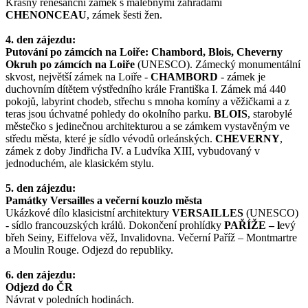
Krásný renesanční zámek s malebnými zahradami
CHENONCEAU
, zámek šesti žen.
4. den zájezdu:
Putování po zámcích na Loiře: Chambord, Blois, Cheverny
Okruh po zámcích na Loiře
(UNESCO). Zámecký monumentální
skvost, největší zámek na Loiře -
CHAMBORD
- zámek je
duchovním dítětem výstředního krále Františka I. Zámek má 440
pokojů, labyrint chodeb, střechu s mnoha komíny a věžičkami a z
teras jsou úchvatné pohledy do okolního parku.
BLOIS
, starobylé
městečko s jedinečnou architekturou a se zámkem vystavěným ve
středu města, které je sídlo vévodů orleánských.
CHEVERNY
,
zámek z doby Jindřicha IV. a Ludvíka XIII, vybudovaný v
jednoduchém, ale klasickém stylu.
5. den zájezdu:
Památky Versailles a večerní kouzlo města
Ukázkové dílo klasicistní architektury
VERSAILLES
(UNESCO)
- sídlo francouzských králů. Dokončení prohlídky
PAŘÍŽE – l
evý
břeh Seiny, Eiffelova věž, Invalidovna. Večerní Paříž – Montmartre
a Moulin Rouge. Odjezd do republiky.
6. den zájezdu:
Odjezd do ČR
Návrat v poledních hodinách.