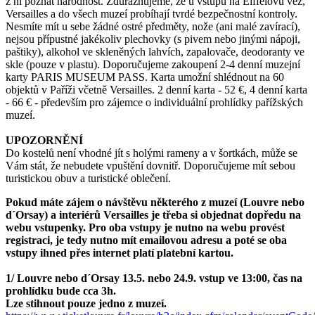
z ní poznat národnost. Zdůrazňujeme, že u vstupů na Eiffelovu věž,
Versailles a do všech muzeí probíhají tvrdé bezpečnostní kontroly.
Nesmíte mít u sebe žádné ostré předměty, nože (ani malé zavírací),
nejsou přípustné jakékoliv plechovky (s pivem nebo jinými nápoji,
paštiky), alkohol ve skleněných lahvích, zapalovače, deodoranty ve
skle (pouze v plastu). Doporučujeme zakoupení 2-4 denní muzejní
karty PARIS MUSEUM PASS. Karta umožní shlédnout na 60
objektů v Paříži včetně Versailles. 2 denní karta - 52 €, 4 denní karta
- 66 € - především pro zájemce o individuální prohlídky pařížských
muzeí.
UPOZORNĚNÍ
Do kostelů není vhodné jít s holými rameny a v šortkách, může se
Vám stát, že nebudete vpuštění dovnitř. Doporučujeme mít sebou
turistickou obuv a turistické oblečení.
Pokud máte zájem o návštěvu některého z muzeí (Louvre nebo
d´Orsay) a interiérů Versailles je třeba si objednat dopředu na
webu vstupenky. Pro oba vstupy je nutno na webu provést
registraci, je tedy nutno mít emailovou adresu a poté se oba
vstupy ihned přes internet platí platební kartou.
1/ Louvre nebo d´Orsay 13.5. nebo 24.9. vstup ve 13:00, čas na
prohlídku bude cca 3h.
Lze stihnout pouze jedno z muzeí.