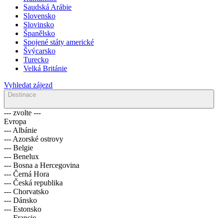
Saudská Arábie
Slovensko
Slovinsko
Španělsko
Spojené státy americké
Švýcarsko
Turecko
Velká Británie
Vyhledat zájezd
Destinace
--- zvolte ---
Evropa
--- Albánie
--- Azorské ostrovy
--- Belgie
--- Benelux
--- Bosna a Hercegovina
--- Černá Hora
--- Česká republika
--- Chorvatsko
--- Dánsko
--- Estonsko
--- Francie