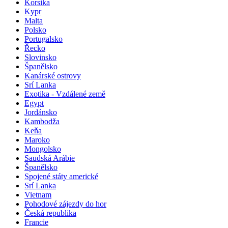
Korsika
Kypr
Malta
Polsko
Portugalsko
Řecko
Slovinsko
Španělsko
Kanárské ostrovy
Srí Lanka
Exotika - Vzdálené země
Egypt
Jordánsko
Kambodža
Keňa
Maroko
Mongolsko
Saudská Arábie
Španělsko
Spojené státy americké
Srí Lanka
Vietnam
Pohodové zájezdy do hor
Česká republika
Francie