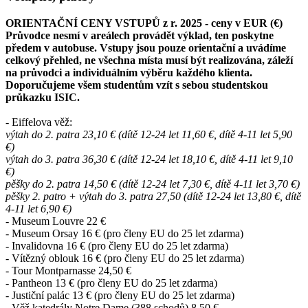
ORIENTAČNÍ CENY VSTUPŮ z r. 2025 -
ceny v EUR (€)
Průvodce nesmí v areálech provádět výklad, ten poskytne
předem v autobuse. Vstupy jsou pouze orientační a uvádíme
celkový přehled, ne všechna místa musí být realizována, záleží
na průvodci a individuálním výběru každého klienta.
Doporučujeme všem studentům vzít s sebou studentskou
průkazku ISIC.
- Eiffelova věž:
výtah do 2. patra 23,10 € (dítě 12-24 let 11,60 €, dítě 4-11 let 5,90
€)
výtah do 3. patra 36,30 € (dítě 12-24 let 18,10 €, dítě 4-11 let 9,10
€)
pěšky do 2. patra 14,50 € (dítě 12-24 let 7,30 €, dítě 4-11 let 3,70 €)
pěšky 2. patro + výtah do 3. patra 27,50 (dítě 12-24 let 13,80 €, dítě
4-11 let 6,90 €)
-
Mus
eum
Louvre 22 €
-
Museu
m Orsay 16 € (pro členy EU do 25 let zdarma)
- Inva
lido
vna 16 € (pro členy EU do 25 let zdarma)
- V
ít
ězný oblouk 16 € (pro členy EU do 25 let zdarma)
- Tour
Mont
parnasse 24,50 €
- Pa
nt
heon 13 € (pro členy EU do 25 let zdarma)
- Justič
ní
palác 13 € (pro členy EU do 25 let zdarma)
- V
ěž ka
tedrály Notre Dame (388 schodů) 8,50 €