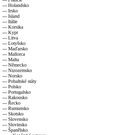
--- Holandsko
--- Irsko
--- Island
--- Itálie
--- Korsika
--- Kypr
--- Litva
--- Lotyšsko
--- Maďarsko
--- Mallorca
--- Malta
--- Německo
--- Nizozemsko
--- Norsko
--- Pobaltské státy
--- Polsko
--- Portugalsko
--- Rakousko
--- Řecko
--- Rumunsko
--- Skotsko
--- Slovensko
--- Slovinsko
--- Španělsko