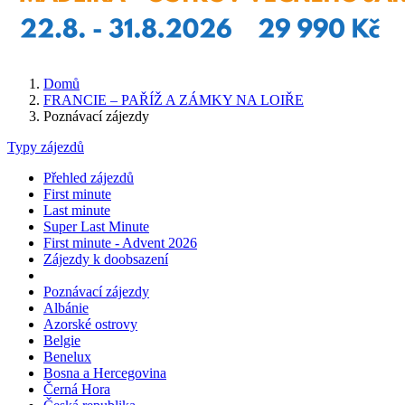
Domů
FRANCIE – PAŘÍŽ A ZÁMKY NA LOIŘE
Poznávací zájezdy
Typy zájezdů
Přehled zájezdů
First minute
Last minute
Super Last Minute
First minute - Advent 2026
Zájezdy k doobsazení
Poznávací zájezdy
Albánie
Azorské ostrovy
Belgie
Benelux
Bosna a Hercegovina
Černá Hora