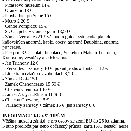
- Pica
s
sovo muzeum 14 €
- Oran
ž
érie 13 €
- Pl
avb
a lodí po Seině 15 €
- M
e
tro 2,20 €
- Centre Pom
pid
ou 15 €
- St. C
hap
elle + Conciergerie 13,50 €
- Z
ám
ek Versailles 21 € vč. audio guide, vstupenka platí do
královských apartmá, kaple, opery, apartmá Dauphina, apartmá
princezen.
-
Passport 32 € – platí do paláce, Velkého a Malého Trianonu,
Královniny vesničky a jejich zahrad.
- Jen Trianony 12 €.
- Versailles – zahrady 10 €, pokud je show fontán – 12 €.
- Little train (vláček) v zahradách 8,5 €
- Zámek Blois 15 €
- Z
á
m
e
k Chenonceaux 15,50 €
- Chateau Chambord 16 €
- zámek Azay-le-Rideau 11,50 €
- Chateau Cheverny 15 €
- Villandry zahrady + zámek 15 €, jen zahrady 8 €
INFORMACE KE VSTUPŮM
Většina muzeí a zámků je pro osoby ze zemí EU do 25 let zdarma.
Nutno předložit pas nebo občanský průkaz, karta ISIC nestačí, nelze