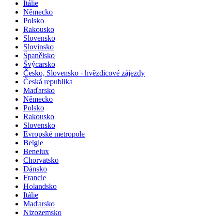
Itálie
Německo
Polsko
Rakousko
Slovensko
Slovinsko
Španělsko
Švýcarsko
Česko, Slovensko - hvězdicové zájezdy
Česká republika
Maďarsko
Německo
Polsko
Rakousko
Slovensko
Evropské metropole
Belgie
Benelux
Chorvatsko
Dánsko
Francie
Holandsko
Itálie
Maďarsko
Nizozemsko