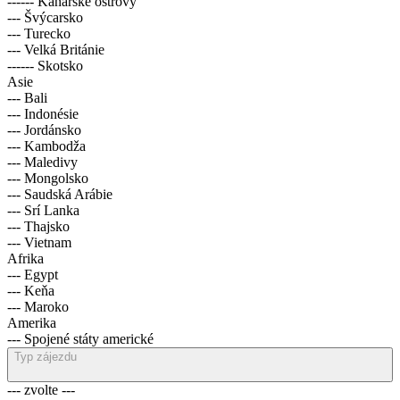
------ Kanárské ostrovy
--- Švýcarsko
--- Turecko
--- Velká Británie
------ Skotsko
Asie
--- Bali
--- Indonésie
--- Jordánsko
--- Kambodža
--- Maledivy
--- Mongolsko
--- Saudská Arábie
--- Srí Lanka
--- Thajsko
--- Vietnam
Afrika
--- Egypt
--- Keňa
--- Maroko
Amerika
--- Spojené státy americké
Typ zájezdu
--- zvolte ---