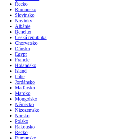
Řecko
Rumunsko
Slovinsko
Novinky
Albánie
Benelux
Česká republika
Chorvatsko
Dánsko
Egypt
Francie
Holandsko
Island
Itálie
Jordánsko
Maďarsko
Maroko
Mongolsko
Německo
Nizozemsko
Norsko
Polsko
Rakousko
Řecko
Rumunsko