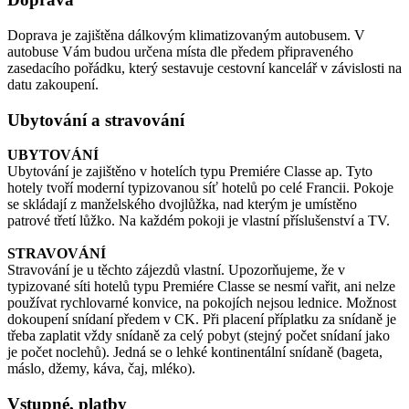
Doprava je zajištěna dálkovým klimatizovaným autobusem. V
autobuse Vám budou určena místa dle předem připraveného
zasedacího pořádku, který sestavuje cestovní kancelář v závislosti na
datu zakoupení.
Ubytování a stravování
UBYTOVÁNÍ
Ubytování je zajištěno v hotelích typu Premiére Classe ap. Tyto
hotely tvoří moderní typizovanou síť hotelů po celé Francii. Pokoje
se skládají z manželského dvojlůžka, nad kterým je umístěno
patrové třetí lůžko. Na každém pokoji je vlastní příslušenství a TV.
STRAVOVÁNÍ
Stravování je u těchto zájezdů vlastní. Upozorňujeme, že v
typizované síti hotelů typu Premiére Classe se nesmí vařit, ani nelze
používat rychlovarné konvice, na pokojích nejsou lednice. Možnost
dokoupení snídaní předem v CK. Při placení příplatku za snídaně je
třeba zaplatit vždy snídaně za celý pobyt (stejný počet snídaní jako
je počet noclehů). Jedná se o lehké kontinentální snídaně (bageta,
máslo, džemy, káva, čaj, mléko).
Vstupné, platby